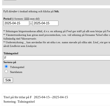
Fyll
därefter
i önskad sökning och klicka på
Sök
.
Period
(i formen: åååå-mm-dd)
--
* Sökningen högertrunkeras alltid, d.v.s. en söknng på
Fred
ger träff på allt som börjar på
Fr
* Vänstertrunkering kan göras med procenttecken, t.ex. vid sökning på förnamn
%Joel
eller 
fullständig titel
%konservativ
.
* Understrykning _ kan användas för att söka t.ex. namn stavade på olika sätt.
Lind_vist
ger t
såväl
Lindkvist
som
Lindqvist
.
Tidningstitel
Sortera på
Tidningstitel
Startdatum
Titel på för titlar på F 2025-04-15- -2025-04-15
Sortering: Tidningstitel