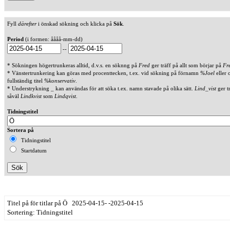
Fyll
därefter
i önskad sökning och klicka på
Sök
.
Period
(i formen: åååå-mm-dd)
--
* Sökningen högertrunkeras alltid, d.v.s. en söknng på
Fred
ger träff på allt som börjar på
Fr
* Vänstertrunkering kan göras med procenttecken, t.ex. vid sökning på förnamn
%Joel
eller 
fullständig titel
%konservativ
.
* Understrykning _ kan användas för att söka t.ex. namn stavade på olika sätt.
Lind_vist
ger t
såväl
Lindkvist
som
Lindqvist
.
Tidningstitel
Sortera på
Tidningstitel
Startdatum
Titel på för titlar på Ö 2025-04-15- -2025-04-15
Sortering: Tidningstitel