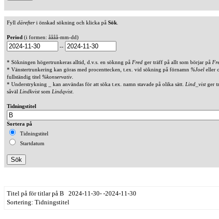
Fyll
därefter
i önskad sökning och klicka på
Sök
.
Period
(i formen: åååå-mm-dd)
--
* Sökningen högertrunkeras alltid, d.v.s. en söknng på
Fred
ger träff på allt som börjar på
Fr
* Vänstertrunkering kan göras med procenttecken, t.ex. vid sökning på förnamn
%Joel
eller 
fullständig titel
%konservativ
.
* Understrykning _ kan användas för att söka t.ex. namn stavade på olika sätt.
Lind_vist
ger t
såväl
Lindkvist
som
Lindqvist
.
Tidningstitel
Sortera på
Tidningstitel
Startdatum
Titel på för titlar på B 2024-11-30- -2024-11-30
Sortering: Tidningstitel