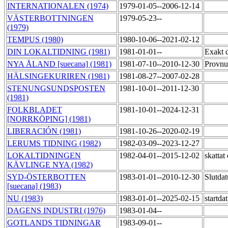
INTERNATIONALEN (1974)
1979-01-05--2006-12-14
VÄSTERBOTTNINGEN
1979-05-23--
(1979)
TEMPUS (1980)
1980-10-06--2021-02-12
DIN LOKALTIDNING (1981)
1981-01-01--
Exakt 
NYA ÅLAND [suecana] (1981)
1981-07-10--2010-12-30
Provnum
HÄLSINGEKURIREN (1981)
1981-08-27--2007-02-28
STENUNGSUNDSPOSTEN
1981-10-01--2011-12-30
(1981)
FOLKBLADET
1981-10-01--2024-12-31
[NORRKÖPING] (1981)
LIBERACIÓN (1981)
1981-10-26--2020-02-19
LERUMS TIDNING (1982)
1982-03-09--2023-12-27
LOKALTIDNINGEN
1982-04-01--2015-12-02
skatta
KÄVLINGE NYA (1982)
SYD-ÖSTERBOTTEN
1983-01-01--2010-12-30
Slutdat
[suecana] (1983)
NU (1983)
1983-01-01--2025-02-15
startd
DAGENS INDUSTRI (1976)
1983-01-04--
GOTLANDS TIDNINGAR
1983-09-01--