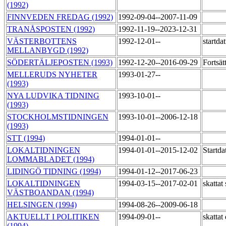
(1992)
FINNVEDEN FREDAG (1992)
1992-09-04--2007-11-09
TRANÅSPOSTEN (1992)
1992-11-19--2023-12-31
VÄSTERBOTTENS
1992-12-01--
startda
MELLANBYGD (1992)
SÖDERTÄLJEPOSTEN (1993)
1992-12-20--2016-09-29
Fortsä
MELLERUDS NYHETER
1993-01-27--
(1993)
NYA LUDVIKA TIDNING
1993-10-01--
(1993)
STOCKHOLMSTIDNINGEN
1993-10-01--2006-12-18
(1993)
STT (1994)
1994-01-01--
LOKALTIDNINGEN
1994-01-01--2015-12-02
Startd
LOMMABLADET (1994)
LIDINGÖ TIDNING (1994)
1994-01-12--2017-06-23
LOKALTIDNINGEN
1994-03-15--2017-02-01
skattat
VÄSTBOANDAN (1994)
HELSINGEN (1994)
1994-08-26--2009-06-18
AKTUELLT I POLITIKEN
1994-09-01--
skatta
(1994)