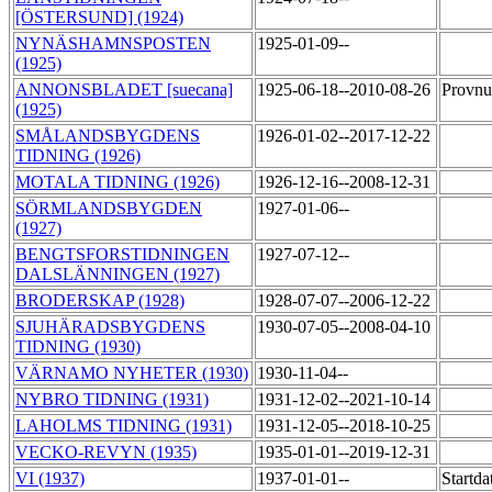
[ÖSTERSUND] (1924)
NYNÄSHAMNSPOSTEN
1925-01-09--
(1925)
ANNONSBLADET [suecana]
1925-06-18--2010-08-26
Provnum
(1925)
SMÅLANDSBYGDENS
1926-01-02--2017-12-22
TIDNING (1926)
MOTALA TIDNING (1926)
1926-12-16--2008-12-31
SÖRMLANDSBYGDEN
1927-01-06--
(1927)
BENGTSFORSTIDNINGEN
1927-07-12--
DALSLÄNNINGEN (1927)
BRODERSKAP (1928)
1928-07-07--2006-12-22
SJUHÄRADSBYGDENS
1930-07-05--2008-04-10
TIDNING (1930)
VÄRNAMO NYHETER (1930)
1930-11-04--
NYBRO TIDNING (1931)
1931-12-02--2021-10-14
LAHOLMS TIDNING (1931)
1931-12-05--2018-10-25
VECKO-REVYN (1935)
1935-01-01--2019-12-31
VI (1937)
1937-01-01--
Startda