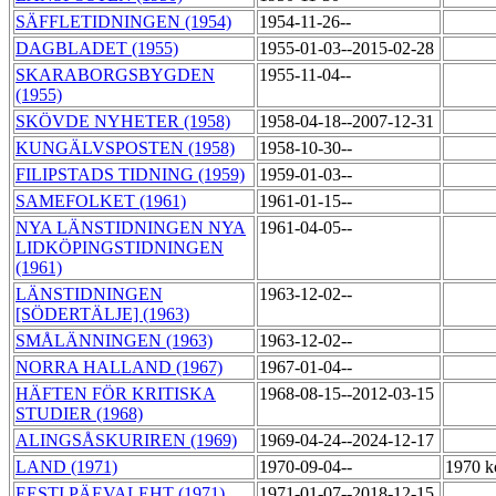
SÄFFLETIDNINGEN (1954)
1954-11-26--
DAGBLADET (1955)
1955-01-03--2015-02-28
SKARABORGSBYGDEN
1955-11-04--
(1955)
SKÖVDE NYHETER (1958)
1958-04-18--2007-12-31
KUNGÄLVSPOSTEN (1958)
1958-10-30--
FILIPSTADS TIDNING (1959)
1959-01-03--
SAMEFOLKET (1961)
1961-01-15--
NYA LÄNSTIDNINGEN NYA
1961-04-05--
LIDKÖPINGSTIDNINGEN
(1961)
LÄNSTIDNINGEN
1963-12-02--
[SÖDERTÄLJE] (1963)
SMÅLÄNNINGEN (1963)
1963-12-02--
NORRA HALLAND (1967)
1967-01-04--
HÄFTEN FÖR KRITISKA
1968-08-15--2012-03-15
STUDIER (1968)
ALINGSÅSKURIREN (1969)
1969-04-24--2024-12-17
LAND (1971)
1970-09-04--
1970 k
EESTI PÄEVALEHT (1971)
1971-01-07--2018-12-15