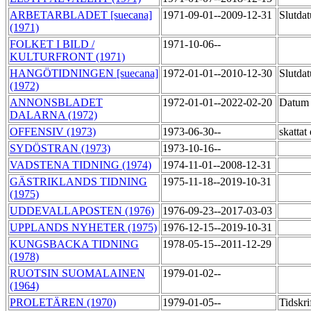
ARBETARBLADET [suecana]
1971-09-01--2009-12-31
Slutdat
(1971)
FOLKET I BILD /
1971-10-06--
KULTURFRONT (1971)
HANGÖTIDNINGEN [suecana]
1972-01-01--2010-12-30
Slutdat
(1972)
ANNONSBLADET
1972-01-01--2022-02-20
Datum 
DALARNA (1972)
OFFENSIV (1973)
1973-06-30--
skatta
SYDÖSTRAN (1973)
1973-10-16--
VADSTENA TIDNING (1974)
1974-11-01--2008-12-31
GÄSTRIKLANDS TIDNING
1975-11-18--2019-10-31
(1975)
UDDEVALLAPOSTEN (1976)
1976-09-23--2017-03-03
UPPLANDS NYHETER (1975)
1976-12-15--2019-10-31
KUNGSBACKA TIDNING
1978-05-15--2011-12-29
(1978)
RUOTSIN SUOMALAINEN
1979-01-02--
(1964)
PROLETÄREN (1970)
1979-01-05--
Tidskri