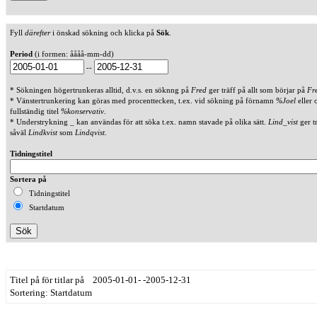
Fyll
därefter
i önskad sökning och klicka på
Sök
.
Period
(i formen: åååå-mm-dd)
--
* Sökningen högertrunkeras alltid, d.v.s. en söknng på
Fred
ger träff på allt som börjar på
Fr
* Vänstertrunkering kan göras med procenttecken, t.ex. vid sökning på förnamn
%Joel
eller 
fullständig titel
%konservativ
.
* Understrykning _ kan användas för att söka t.ex. namn stavade på olika sätt.
Lind_vist
ger t
såväl
Lindkvist
som
Lindqvist
.
Tidningstitel
Sortera på
Tidningstitel
Startdatum
Titel på för titlar på 2005-01-01- -2005-12-31
Sortering: Startdatum