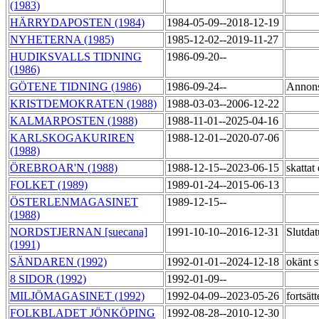
(1983)
HÄRRYDAPOSTEN (1984)
1984-05-09--2018-12-19
NYHETERNA (1985)
1985-12-02--2019-11-27
HUDIKSVALLS TIDNING
1986-09-20--
(1986)
GÖTENE TIDNING (1986)
1986-09-24--
Annon
KRISTDEMOKRATEN (1988)
1988-03-03--2006-12-22
KALMARPOSTEN (1988)
1988-11-01--2025-04-16
KARLSKOGAKURIREN
1988-12-01--2020-07-06
(1988)
ÖREBROAR'N (1988)
1988-12-15--2023-06-15
skatta
FOLKET (1989)
1989-01-24--2015-06-13
ÖSTERLENMAGASINET
1989-12-15--
(1988)
NORDSTJERNAN [suecana]
1991-10-10--2016-12-31
Slutdat
(1991)
SÄNDAREN (1992)
1992-01-01--2024-12-18
okänt 
8 SIDOR (1992)
1992-01-09--
MILJÖMAGASINET (1992)
1992-04-09--2023-05-26
fortsä
FOLKBLADET JÖNKÖPING
1992-08-28--2010-12-30