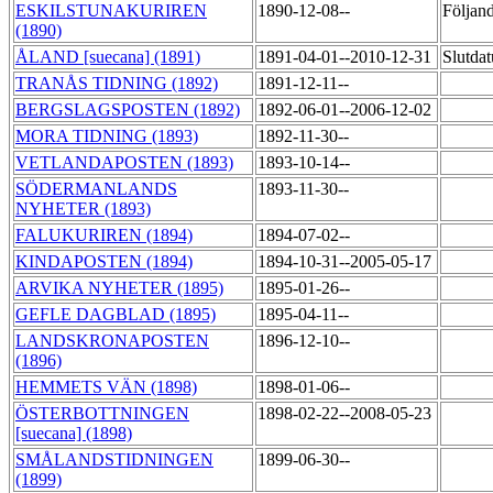
ESKILSTUNAKURIREN
1890-12-08--
Följan
(1890)
ÅLAND [suecana] (1891)
1891-04-01--2010-12-31
Slutdat
TRANÅS TIDNING (1892)
1891-12-11--
BERGSLAGSPOSTEN (1892)
1892-06-01--2006-12-02
MORA TIDNING (1893)
1892-11-30--
VETLANDAPOSTEN (1893)
1893-10-14--
SÖDERMANLANDS
1893-11-30--
NYHETER (1893)
FALUKURIREN (1894)
1894-07-02--
KINDAPOSTEN (1894)
1894-10-31--2005-05-17
ARVIKA NYHETER (1895)
1895-01-26--
GEFLE DAGBLAD (1895)
1895-04-11--
LANDSKRONAPOSTEN
1896-12-10--
(1896)
HEMMETS VÄN (1898)
1898-01-06--
ÖSTERBOTTNINGEN
1898-02-22--2008-05-23
[suecana] (1898)
SMÅLANDSTIDNINGEN
1899-06-30--
(1899)