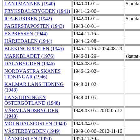
LANTMANNEN (1940)
1940-01-01--
Startda
FRYKSDALSBYGDEN (1941)
1941-12-06--
ICA-KURIREN (1942)
1942-01-01--
Startda
FAGERSTAPOSTEN (1943)
1943-10-01--
EXPRESSEN (1944)
1944-11-16--
HÄRJEDALEN (1944)
1944-12-08--
BLEKINGEPOSTEN (1945)
1945-11-16--2024-08-29
MARKBLADET (1976)
1946-01-29--
skatta
DALABYGDEN (1946)
1946-08-09--
NORDVÄSTRA SKÅNES
1946-12-02--
TIDNINGAR (1946)
KALMAR LÄNS TIDNING
1948-01-02--
(1948)
LÄNSTIDNINGEN
1948-01-05--
ÖSTERGÖTLAND (1948)
VÄRMLANDSBYGDEN
1948-03-05--2010-05-12
(1948)
MÖLNDALSPOSTEN (1949)
1949-04-07--
VÄSTERBYGDEN (1949)
1949-10-06--2012-11-16
LÄNSPOSTEN (1950)
1950-11-30--