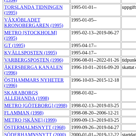
TORSLANDA TIDNINGEN
1995-01-01--
uppgif
(1995)
VÄXJÖBLADET
1995-01-05--
KRONOBERGAREN (1995)
METRO [STOCKHOLM]
1995-02-13--2019-06-27
(1995)
GT (1995)
1995-04-17--
KVÄLLSPOSTEN (1995)
1995-04-17--
VARBERGSPOSTEN (1996)
1996-08-01--2022-01-26
tidpunk
ÅKERSBERGA KANALEN
1996-10-01--2016-09-20
skattat
(1996)
ÖSTHAMMARS NYHETER
1996-10-03--2015-12-18
(1996)
SKARABORGS
1998-01-02--
ALLEHANDA (1998)
METRO [GÖTEBORG] (1998)
1998-02-13--2019-03-25
FLAMMAN (1998)
1998-08-20--2006-12-21
METRO [SKÅNE] (1999)
1999-09-13--2019-03-25
ÖSTERMALMSNYTT (1968)
1999-09-26--2019-04-27
SÖDERHAMNSNYTT (2000)
2000-01-01--2019-12-22
startda