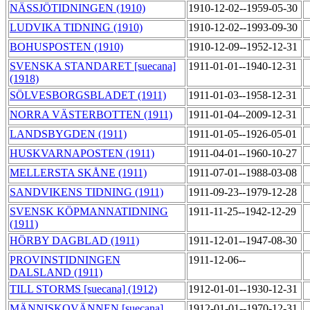
NÄSSJÖTIDNINGEN (1910)
1910-12-02--1959-05-30
LUDVIKA TIDNING (1910)
1910-12-02--1993-09-30
BOHUSPOSTEN (1910)
1910-12-09--1952-12-31
SVENSKA STANDARET [suecana]
1911-01-01--1940-12-31
(1918)
SÖLVESBORGSBLADET (1911)
1911-01-03--1958-12-31
NORRA VÄSTERBOTTEN (1911)
1911-01-04--2009-12-31
LANDSBYGDEN (1911)
1911-01-05--1926-05-01
HUSKVARNAPOSTEN (1911)
1911-04-01--1960-10-27
MELLERSTA SKÅNE (1911)
1911-07-01--1988-03-08
SANDVIKENS TIDNING (1911)
1911-09-23--1979-12-28
SVENSK KÖPMANNATIDNING
1911-11-25--1942-12-29
(1911)
HÖRBY DAGBLAD (1911)
1911-12-01--1947-08-30
PROVINSTIDNINGEN
1911-12-06--
DALSLAND (1911)
TILL STORMS [suecana] (1912)
1912-01-01--1930-12-31
MÄNNISKOVÄNNEN [suecana]
1912-01-01--1970-12-31