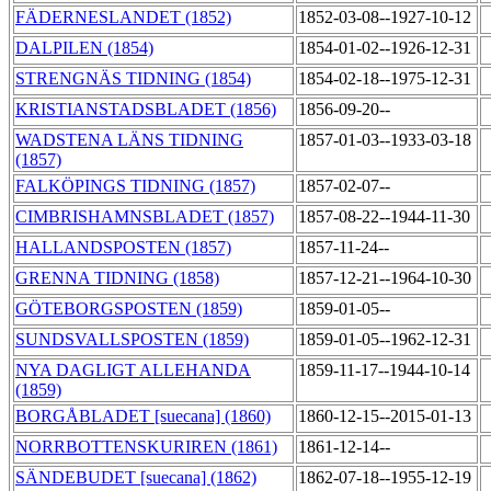
FÄDERNESLANDET (1852)
1852-03-08--1927-10-12
DALPILEN (1854)
1854-01-02--1926-12-31
STRENGNÄS TIDNING (1854)
1854-02-18--1975-12-31
KRISTIANSTADSBLADET (1856)
1856-09-20--
WADSTENA LÄNS TIDNING
1857-01-03--1933-03-18
(1857)
FALKÖPINGS TIDNING (1857)
1857-02-07--
CIMBRISHAMNSBLADET (1857)
1857-08-22--1944-11-30
HALLANDSPOSTEN (1857)
1857-11-24--
GRENNA TIDNING (1858)
1857-12-21--1964-10-30
GÖTEBORGSPOSTEN (1859)
1859-01-05--
SUNDSVALLSPOSTEN (1859)
1859-01-05--1962-12-31
NYA DAGLIGT ALLEHANDA
1859-11-17--1944-10-14
(1859)
BORGÅBLADET [suecana] (1860)
1860-12-15--2015-01-13
NORRBOTTENSKURIREN (1861)
1861-12-14--
SÄNDEBUDET [suecana] (1862)
1862-07-18--1955-12-19