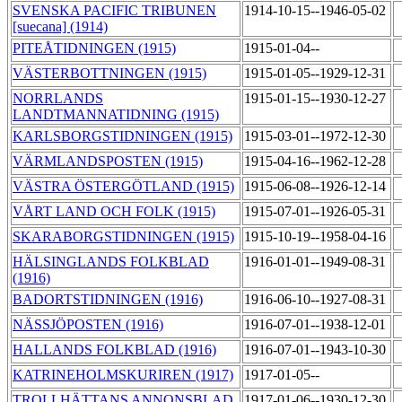
SVENSKA PACIFIC TRIBUNEN
1914-10-15--1946-05-02
[suecana] (1914)
PITEÅTIDNINGEN (1915)
1915-01-04--
VÄSTERBOTTNINGEN (1915)
1915-01-05--1929-12-31
NORRLANDS
1915-01-15--1930-12-27
LANDTMANNATIDNING (1915)
KARLSBORGSTIDNINGEN (1915)
1915-03-01--1972-12-30
VÄRMLANDSPOSTEN (1915)
1915-04-16--1962-12-28
VÄSTRA ÖSTERGÖTLAND (1915)
1915-06-08--1926-12-14
VÅRT LAND OCH FOLK (1915)
1915-07-01--1926-05-31
SKARABORGSTIDNINGEN (1915)
1915-10-19--1958-04-16
HÄLSINGLANDS FOLKBLAD
1916-01-01--1949-08-31
(1916)
BADORTSTIDNINGEN (1916)
1916-06-10--1927-08-31
NÄSSJÖPOSTEN (1916)
1916-07-01--1938-12-01
HALLANDS FOLKBLAD (1916)
1916-07-01--1943-10-30
KATRINEHOLMSKURIREN (1917)
1917-01-05--
TROLLHÄTTANS ANNONSBLAD
1917-01-06--1930-12-30