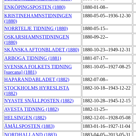
ENKÖPINGSPOSTEN (1880)
1880-01-08--
KRISTINEHAMNSTIDNINGEN
1880-05-05--1936-12-30
(1880)
NORRTELJE TIDNING (1880)
1880-05-15--
OSKARSHAMNSTIDNINGEN
1880-09-22--
(1880)
SKÅNSKA AFTONBLADET (1880)
1880-10-23--1949-12-31
ARBOGA TIDNING (1881)
1881-07-17--
SVENSKA FOLKETS TIDNING
1881-10-05--1927-08-25
[suecana] (1881)
HAPARANDABLADET (1882)
1882-07-08--
STOCKHOLMS HYRESLISTA
1882-10-18--1943-12-22
(1882)
NYASTE SNÄLLPOSTEN (1882)
1882-10-28--1945-12-15
AVESTA TIDNING (1882)
1882-11-25--
HELSINGEN (1882)
1882-12-01--1928-05-08
ÅMÅLSPOSTEN (1883)
1883-01-16--1927-11-04
NORDHALLAND (1883)
1883-04-05--2013-05-31