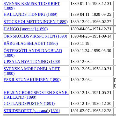
SVENSK KEMISK TIDSKRIFT
1889-01-15--1968-12-31
(1889)
HALLANDS TIDNING (1889)
1889-04-11--1929-09-25
STOCKHOLMSTIDNINGEN (1889)
1889-12-02--1966-02-27
HANGÖ [suecana] (1890)
1890-04-03--1971-12-31
ÖRNSKÖLDSVIKSPOSTEN (1890)
1890-04-26--1951-09-14
BÄRGSLAGSBLADET (1890)
1890-11-19--
ÖSTERGÖTLANDS DAGBLAD
1890-11-24--1959-05-30
(1890)
UPSALA NYA TIDNING (1890)
1890-12-03--
SVENSKA MORGONBLADET
1890-12-05--1958-10-31
(1890)
ESKILSTUNAKURIREN (1890)
1890-12-08--
HELSINGBORGSPOSTEN SKÅNE-
1890-12-13--1951-05-21
HALLAND (1890)
GOTLANDSPOSTEN (1891)
1890-12-19--1936-12-30
STRIDSROPET [suecana] (1891)
1891-02-07--1965-12-28