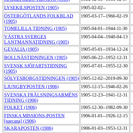
LYSEKILSPOSTEN (1905)
1905-02-02--
ÖSTERGÖTLANDS FOLKBLAD
1905-03-17--1966-02-19
(1905)
TOMELILLA TIDNING (1905)
1905-04-01--1944-11-30
VÄSTRA SVERGES
1905-04-04--1940-04-13
LANTMANNATIDNING (1905)
GEVALIA (1905)
1905-05-01--1934-12-24
BOLLNÄSTIDNINGEN (1905)
1905-06-22--1952-12-31
SVENSK SJÖFARTSTIDNING
1905-07-01--1955-12-30
(1905)
SÖLVESBORGSTIDNINGEN (1905)
1905-12-02--2019-09-30
LJUNGBYPOSTEN (1906)
1905-12-15--1946-02-26
SVENSKA FRÄLSNINGSARMÉNS
1905-12-23--1941-12-31
TIDNING (1906)
FOLKET (1906)
1905-12-30--1982-09-30
FINSKA MISSIONS-POSTEN
1906-01-01--1926-12-15
[suecana] (1906)
SKARAPOSTEN (1906)
1906-01-03--1953-12-31