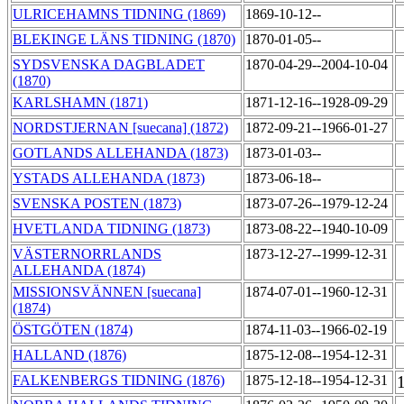
ULRICEHAMNS TIDNING (1869)
1869-10-12--
BLEKINGE LÄNS TIDNING (1870)
1870-01-05--
SYDSVENSKA DAGBLADET
1870-04-29--2004-10-04
(1870)
KARLSHAMN (1871)
1871-12-16--1928-09-29
NORDSTJERNAN [suecana] (1872)
1872-09-21--1966-01-27
GOTLANDS ALLEHANDA (1873)
1873-01-03--
YSTADS ALLEHANDA (1873)
1873-06-18--
SVENSKA POSTEN (1873)
1873-07-26--1979-12-24
HVETLANDA TIDNING (1873)
1873-08-22--1940-10-09
VÄSTERNORRLANDS
1873-12-27--1999-12-31
ALLEHANDA (1874)
MISSIONSVÄNNEN [suecana]
1874-07-01--1960-12-31
(1874)
ÖSTGÖTEN (1874)
1874-11-03--1966-02-19
HALLAND (1876)
1875-12-08--1954-12-31
FALKENBERGS TIDNING (1876)
1875-12-18--1954-12-31