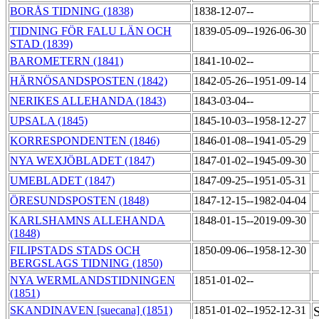
BORÅS TIDNING (1838)
1838-12-07--
TIDNING FÖR FALU LÄN OCH
1839-05-09--1926-06-30
STAD (1839)
BAROMETERN (1841)
1841-10-02--
HÄRNÖSANDSPOSTEN (1842)
1842-05-26--1951-09-14
NERIKES ALLEHANDA (1843)
1843-03-04--
UPSALA (1845)
1845-10-03--1958-12-27
KORRESPONDENTEN (1846)
1846-01-08--1941-05-29
NYA WEXJÖBLADET (1847)
1847-01-02--1945-09-30
UMEBLADET (1847)
1847-09-25--1951-05-31
ÖRESUNDSPOSTEN (1848)
1847-12-15--1982-04-04
KARLSHAMNS ALLEHANDA
1848-01-15--2019-09-30
(1848)
FILIPSTADS STADS OCH
1850-09-06--1958-12-30
BERGSLAGS TIDNING (1850)
NYA WERMLANDSTIDNINGEN
1851-01-02--
(1851)
SKANDINAVEN [suecana] (1851)
1851-01-02--1952-12-31