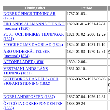
Tidningstitel
Period
NORRKÖPINGS TIDNINGAR
1787-01-03--
(1787)
FINLANDS ALLMÄNNA TIDNING
1820-01-01--1931-12-31
[suecana] (1820)
POST- OCH INRIKES TIDNINGAR
1821-01-02--2006-12-29
(1821)
STOCKHOLMS DAGBLAD (1824)
1824-01-02--1931-11-19
ÅBO UNDERRÄTTELSER
1824-01-03--1970-12-31
S
[suecana] (1824)
AFTONBLADET (1830)
1830-12-06--
VESTMANLANDS LÄNS
1831-02-10--
TIDNING (1831)
GÖTEBORGS HANDELS- OCH
1832-03-22--1973-09-08
SJÖFARTSTIDNING (1832)
NORRLANDSPOSTEN (1837)
1837-07-04--1956-12-31
ÖSTGÖTA CORRESPONDENTEN
1838-09-24--
(1838)