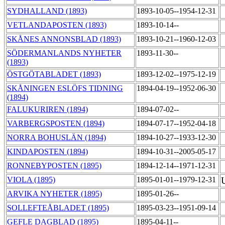
SYDHALLAND (1893)
1893-10-05--1954-12-31
VETLANDAPOSTEN (1893)
1893-10-14--
SKÅNES ANNONSBLAD (1893)
1893-10-21--1960-12-03
SÖDERMANLANDS NYHETER
1893-11-30--
(1893)
ÖSTGÖTABLADET (1893)
1893-12-02--1975-12-19
SKÅNINGEN ESLÖFS TIDNING
1894-04-19--1952-06-30
(1894)
FALUKURIREN (1894)
1894-07-02--
VARBERGSPOSTEN (1894)
1894-07-17--1952-04-18
NORRA BOHUSLÄN (1894)
1894-10-27--1933-12-30
KINDAPOSTEN (1894)
1894-10-31--2005-05-17
RONNEBYPOSTEN (1895)
1894-12-14--1971-12-31
VIOLA (1895)
1895-01-01--1979-12-31
ARVIKA NYHETER (1895)
1895-01-26--
SOLLEFTEÅBLADET (1895)
1895-03-23--1951-09-14
GEFLE DAGBLAD (1895)
1895-04-11--