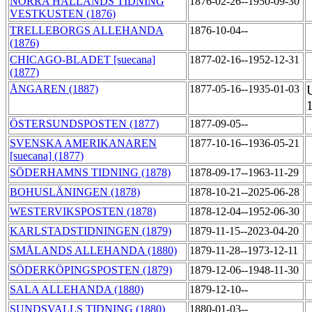
NORRA HALLANDS TIDNING
1876-02-26--1950-09-30
VESTKUSTEN (1876)
TRELLEBORGS ALLEHANDA
1876-10-04--
(1876)
CHICAGO-BLADET [suecana]
1877-02-16--1952-12-31
(1877)
ÅNGAREN (1887)
1877-05-16--1935-01-03
U
ÖSTERSUNDSPOSTEN (1877)
1877-09-05--
SVENSKA AMERIKANAREN
1877-10-16--1936-05-21
[suecana] (1877)
SÖDERHAMNS TIDNING (1878)
1878-09-17--1963-11-29
BOHUSLÄNINGEN (1878)
1878-10-21--2025-06-28
WESTERVIKSPOSTEN (1878)
1878-12-04--1952-06-30
KARLSTADSTIDNINGEN (1879)
1879-11-15--2023-04-20
SMÅLANDS ALLEHANDA (1880)
1879-11-28--1973-12-11
SÖDERKÖPINGSPOSTEN (1879)
1879-12-06--1948-11-30
SALA ALLEHANDA (1880)
1879-12-10--
SUNDSVALLS TIDNING (1880)
1880-01-03--