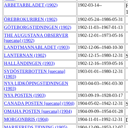
ARBETARBLADET (1902)
1902-03-14--
ÖREBROKURIREN (1902)
1902-05-24--1986-05-31
GÖTEBORGSTIDNINGEN (1902)
1902-11-03--1967-01-13
THE AUGUSTANA OBSERVER
1902-12-01--1973-05-16
[suecana] (1902)
LANDTMANNABLADET (1903)
1902-12-06--1940-10-30
LANTERNAN (1902)
1902-12-15--1980-12-31
HALLÄNDINGEN (1903)
1902-12-16--1959-05-16
SYDÖSTERBOTTEN [suecana]
1903-01-01--1980-12-31
(1903)
NYA LIDKÖPINGSTIDNINGEN
1903-04-03--1961-03-30
(1903)
NYA POSTEN (1903)
1903-09-19--1928-03-17
CANADA POSTEN [suecana] (1904)
1904-05-02--1942-12-31
S
OMAHA POSTEN [suecana] (1904)
1904-09-09--1954-01-28
MORGONBRIS (1904)
1904-11-01--1992-12-31
MARIEFREDS TIDNING (1905)
1904-12-09--1953-12-07