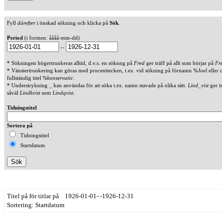
Fyll
därefter
i önskad sökning och klicka på
Sök
.
Period
(i formen: åååå-mm-dd)
--
* Sökningen högertrunkeras alltid, d.v.s. en söknng på
Fred
ger träff på allt som börjar på
Fr
* Vänstertrunkering kan göras med procenttecken, t.ex. vid sökning på förnamn
%Joel
eller 
fullständig titel
%konservativ
.
* Understrykning _ kan användas för att söka t.ex. namn stavade på olika sätt.
Lind_vist
ger t
såväl
Lindkvist
som
Lindqvist
.
Tidningstitel
Sortera på
Tidningstitel
Startdatum
Titel på för titlar på 1926-01-01- -1926-12-31
Sortering: Startdatum