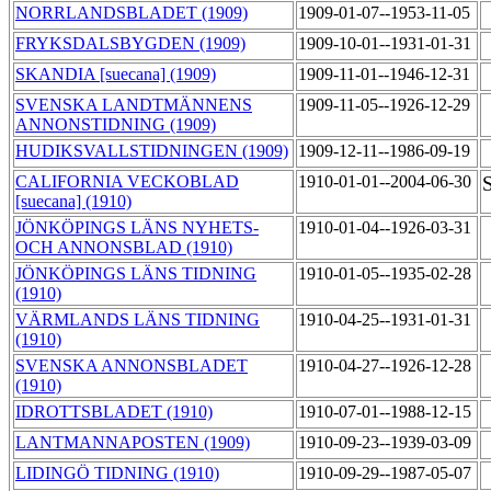
NORRLANDSBLADET (1909)
1909-01-07--1953-11-05
FRYKSDALSBYGDEN (1909)
1909-10-01--1931-01-31
SKANDIA [suecana] (1909)
1909-11-01--1946-12-31
SVENSKA LANDTMÄNNENS
1909-11-05--1926-12-29
ANNONSTIDNING (1909)
HUDIKSVALLSTIDNINGEN (1909)
1909-12-11--1986-09-19
CALIFORNIA VECKOBLAD
1910-01-01--2004-06-30
S
[suecana] (1910)
JÖNKÖPINGS LÄNS NYHETS-
1910-01-04--1926-03-31
OCH ANNONSBLAD (1910)
JÖNKÖPINGS LÄNS TIDNING
1910-01-05--1935-02-28
(1910)
VÄRMLANDS LÄNS TIDNING
1910-04-25--1931-01-31
(1910)
SVENSKA ANNONSBLADET
1910-04-27--1926-12-28
(1910)
IDROTTSBLADET (1910)
1910-07-01--1988-12-15
LANTMANNAPOSTEN (1909)
1910-09-23--1939-03-09
LIDINGÖ TIDNING (1910)
1910-09-29--1987-05-07