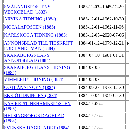
SMÅLANDSPOSTENS
1883-11-03--1945-12-29
VECKOBLAD (1883)
ARVIKA TIDNING (1884)
1883-12-01--1962-10-30
MOTALAPOSTEN (1883)
1883-12-01--1962-11-06
KARLSKOGA TIDNING (1883)
1883-12-05--2020-07-06
ANNONSBLAD TILL TIDSKRIFT
1884-01-12--1979-12-21
FÖR LANDTMÄN (1884)
SKARABORGS LÄNS
1884-04-10--1981-01-31
ANNONSBLAD (1884)
SKARABORGS LÄNS TIDNING
1884-07-05--
(1884)
VIMMERBY TIDNING (1884)
1884-08-07--
GOTLÄNNINGEN (1884)
1884-09-27--1978-12-30
EKSJÖTIDNINGEN (1884)
1884-10-04--1959-05-30
NYA KRISTINEHAMNSPOSTEN
1884-12-06--
(1885)
HELSINGBORGS DAGBLAD
1884-12-16--
(1884)
SVENSKA DAGBLADET (1884)
1884-12-18--