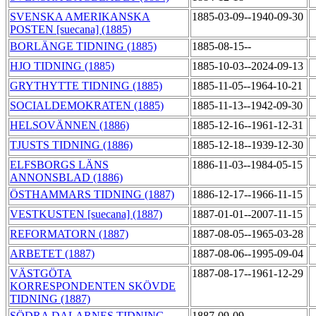
SVENSKA AMERIKANSKA
1885-03-09--1940-09-30
POSTEN [suecana] (1885)
BORLÄNGE TIDNING (1885)
1885-08-15--
HJO TIDNING (1885)
1885-10-03--2024-09-13
GRYTHYTTE TIDNING (1885)
1885-11-05--1964-10-21
SOCIALDEMOKRATEN (1885)
1885-11-13--1942-09-30
HELSOVÄNNEN (1886)
1885-12-16--1961-12-31
TJUSTS TIDNING (1886)
1885-12-18--1939-12-30
ELFSBORGS LÄNS
1886-11-03--1984-05-15
ANNONSBLAD (1886)
ÖSTHAMMARS TIDNING (1887)
1886-12-17--1966-11-15
VESTKUSTEN [suecana] (1887)
1887-01-01--2007-11-15
REFORMATORN (1887)
1887-08-05--1965-03-28
ARBETET (1887)
1887-08-06--1995-09-04
VÄSTGÖTA
1887-08-17--1961-12-29
KORRESPONDENTEN SKÖVDE
TIDNING (1887)
SÖDRA DALARNES TIDNING
1887-09-09--