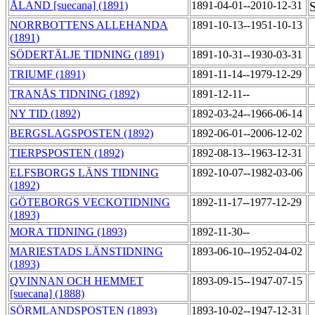
ÅLAND [suecana] (1891)
1891-04-01--2010-12-31
S
NORRBOTTENS ALLEHANDA
1891-10-13--1951-10-13
(1891)
SÖDERTÄLJE TIDNING (1891)
1891-10-31--1930-03-31
TRIUMF (1891)
1891-11-14--1979-12-29
TRANÅS TIDNING (1892)
1891-12-11--
NY TID (1892)
1892-03-24--1966-06-14
BERGSLAGSPOSTEN (1892)
1892-06-01--2006-12-02
TIERPSPOSTEN (1892)
1892-08-13--1963-12-31
ELFSBORGS LÄNS TIDNING
1892-10-07--1982-03-06
(1892)
GÖTEBORGS VECKOTIDNING
1892-11-17--1977-12-29
(1893)
MORA TIDNING (1893)
1892-11-30--
MARIESTADS LÄNSTIDNING
1893-06-10--1952-04-02
(1893)
QVINNAN OCH HEMMET
1893-09-15--1947-07-15
[suecana] (1888)
SÖRMLANDSPOSTEN (1893)
1893-10-02--1947-12-31