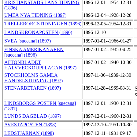
KRISTIANSTADS LÄNS TIDNING
1896-12-01--1954-12-31
(1896)
UMEÅ NYA TIDNING (1897)
1896-12-04--1928-12-28
TRELLEBORGSTIDNINGEN (1896)
1896-12-05--1954-12-31
LANDSKRONAPOSTEN (1896)
1896-12-10--
SVEA [suecana] (1897)
1897-01-01--1966-01-27
FINSKA AMERIKANAREN
1897-01-02--1935-04-25
[suecana] (1896)
AFTONBLADET
1897-01-02--1940-10-30
HALVVECKOUPPLAGAN (1897)
STOCKHOLMS GAMLA
1897-11-06--1939-12-30
HANDELSTIDNING (1897)
STENARBETAREN (1897)
1897-11-28--1969-08-31
S
LINDSBORGS-POSTEN [suecana]
1897-12-01--1930-12-31
(1897)
LUNDS DAGBLAD (1897)
1897-12-01--1960-12-31
AVESTAPOSTEN (1898)
1897-12-10--1951-10-30
LEDSTJÄRNAN (1898)
1897-12-11--1931-09-17