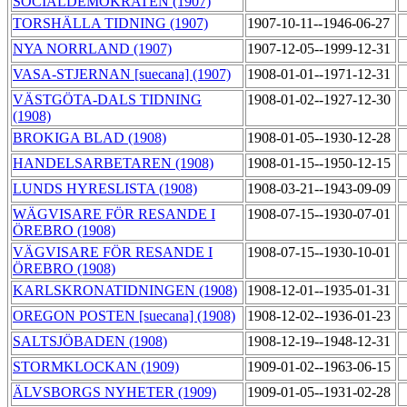
SOCIALDEMOKRATEN (1907)
TORSHÄLLA TIDNING (1907)
1907-10-11--1946-06-27
NYA NORRLAND (1907)
1907-12-05--1999-12-31
VASA-STJERNAN [suecana] (1907)
1908-01-01--1971-12-31
VÄSTGÖTA-DALS TIDNING
1908-01-02--1927-12-30
(1908)
BROKIGA BLAD (1908)
1908-01-05--1930-12-28
HANDELSARBETAREN (1908)
1908-01-15--1950-12-15
LUNDS HYRESLISTA (1908)
1908-03-21--1943-09-09
WÄGVISARE FÖR RESANDE I
1908-07-15--1930-07-01
ÖREBRO (1908)
VÄGVISARE FÖR RESANDE I
1908-07-15--1930-10-01
ÖREBRO (1908)
KARLSKRONATIDNINGEN (1908)
1908-12-01--1935-01-31
OREGON POSTEN [suecana] (1908)
1908-12-02--1936-01-23
SALTSJÖBADEN (1908)
1908-12-19--1948-12-31
STORMKLOCKAN (1909)
1909-01-02--1963-06-15
ÄLVSBORGS NYHETER (1909)
1909-01-05--1931-02-28