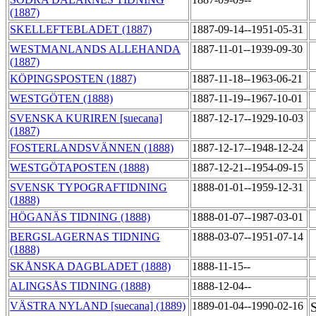
(1887)
SKELLEFTEBLADET (1887)
1887-09-14--1951-05-31
WESTMANLANDS ALLEHANDA
1887-11-01--1939-09-30
(1887)
KÖPINGSPOSTEN (1887)
1887-11-18--1963-06-21
WESTGÖTEN (1888)
1887-11-19--1967-10-01
SVENSKA KURIREN [suecana]
1887-12-17--1929-10-03
(1887)
FOSTERLANDSVÄNNEN (1888)
1887-12-17--1948-12-24
WESTGÖTAPOSTEN (1888)
1887-12-21--1954-09-15
SVENSK TYPOGRAFTIDNING
1888-01-01--1959-12-31
(1888)
HÖGANÄS TIDNING (1888)
1888-01-07--1987-03-01
BERGSLAGERNAS TIDNING
1888-03-07--1951-07-14
(1888)
SKÅNSKA DAGBLADET (1888)
1888-11-15--
ALINGSÅS TIDNING (1888)
1888-12-04--
VÄSTRA NYLAND [suecana] (1889)
1889-01-04--1990-02-16
S