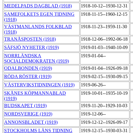
MEDELPADS DAGBLAD (1918)
1918-10-12--1930-12-31
SAMEFOLKETS EGEN TIDNING
1918-11-15--1960-12-15
(1918)
VÄSTMANLANDS FOLKBLAD
1918-11-23--1959-11-30
(1918)
TRANÅSPOSTEN (1918)
1918-12-06--1992-06-18
SÄFSJÖ NYHETER (1919)
1919-01-03--1940-10-09
NORRLÄNDSKA
1919-01-04--
SOCIALDEMOKRATEN (1919)
ODALBONDEN (1919)
1919-01-04--1926-09-18
RÖDA RÖSTER (1919)
1919-02-15--1930-09-15
VÄSTERVIKSTIDNINGEN (1919)
1919-06-26--
SKÅNES KÖPMANNABLAD
1919-10-01--1935-10-19
(1919)
BUDSKAPET (1919)
1919-11-20--1929-10-03
NORDSVERIGE (1919)
1919-12-06--
ANNONSBLADET (1919)
1919-12-12--1926-09-17
STOCKHOLMS LÄNS TIDNING
1919-12-15--1930-03-31