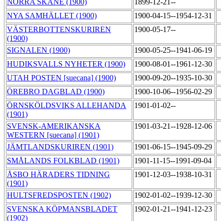
NORRA SKÅNE (1900)
1899-12-21--
NYA SAMHÄLLET (1900)
1900-04-15--1954-12-31
VÄSTERBOTTENSKURIREN
1900-05-17--
(1900)
SIGNALEN (1900)
1900-05-25--1941-06-19
HUDIKSVALLS NYHETER (1900)
1900-08-01--1961-12-30
UTAH POSTEN [suecana] (1900)
1900-09-20--1935-10-30
ÖREBRO DAGBLAD (1900)
1900-10-06--1956-02-29
ÖRNSKÖLDSVIKS ALLEHANDA
1901-01-02--
(1901)
SVENSK-AMERIKANSKA
1901-03-21--1928-12-06
WESTERN [suecana] (1901)
JÄMTLANDSKURIREN (1901)
1901-06-15--1945-09-29
SMÅLANDS FOLKBLAD (1901)
1901-11-15--1991-09-04
ÅSBO HÄRADERS TIDNING
1901-12-03--1938-10-31
(1901)
HULTSFREDSPOSTEN (1902)
1902-01-02--1939-12-30
SVENSKA KÖPMANSBLADET
1902-01-21--1941-12-23
(1902)