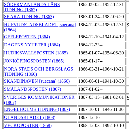
SÖDERMANLANDS LÄNS
1862-09-02--1952-12-31
TIDNING (1862)
SKARA TIDNING (1863)
1863-01-24--1982-06-20
HUFVUDSTADSBLADET [suecana]
1864-12-05--1980-12-31
S
(1864)
GEFLEPOSTEN (1864)
1864-12-10--1941-04-12
DAGENS NYHETER (1864)
1864-12-23--
HUDIKSVALLSPOSTEN (1865)
1865-01-07--1954-06-30
JÖNKÖPINGSPOSTEN (1865)
1865-01-17--
NORA STADS OCH BERGSLAGS
1866-03-31--1964-10-21
TIDNING (1866)
SKANDINAVEN [suecana] (1866)
1866-06-01--1941-10-30
SMÅLANDSPOSTEN (1867)
1867-01-02--
SVERIGES KOMMUNIKATIONER
1867-03-15--1981-02-01
(1867)
ENGELHOLMS TIDNING (1867)
1867-10-01--1946-11-30
ÖLANDSBLADET (1868)
1867-12-16--
VECKOPOSTEN (1868)
1868-12-03--1992-10-10