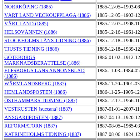
NORRKÖPING (1885)
1885-12-05--1903-0
VÅRT LAND VECKOUPPLAGA (1886)
1885-12-05--1903-1
VÅRT LAND (1885)
1885-12-07--1908-1
HELSOVÄNNEN (1886)
1885-12-16--1961-1
STOCKHOLMS LÄNS TIDNING (1886)
1885-12-18--1906-1
TJUSTS TIDNING (1886)
1885-12-18--1939-1
GÖTEBORGS
1886-01-02--1912-1
MARKNADSBERÄTTELSE (1886)
ELFSBORGS LÄNS ANNONSBLAD
1886-11-03--1984-0
(1886)
WÄRMLANDSBERG (1887)
1886-11-20--1901-0
HEMLANDSPOSTEN (1886)
1886-11-25--1905-1
ÖSTHAMMARS TIDNING (1887)
1886-12-17--1966-1
VESTKUSTEN [suecana] (1887)
1887-01-01--2007-1
ANSGARIIPOSTEN (1887)
1887-04-13--1920-1
REFORMATORN (1887)
1887-08-05--1965-0
KATRINEHOLMS TIDNING (1887)
1887-08-06--1924-1