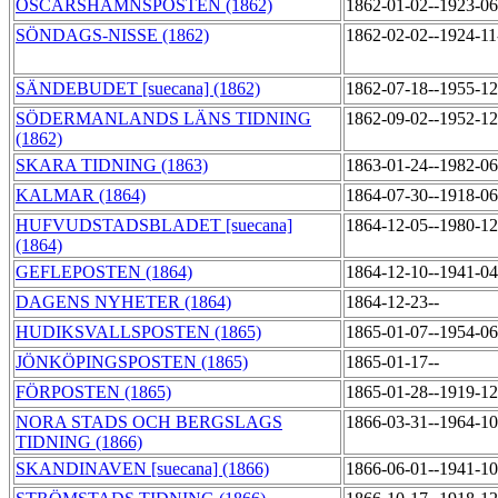
OSCARSHAMNSPOSTEN (1862)
1862-01-02--1923-0
SÖNDAGS-NISSE (1862)
1862-02-02--1924-1
SÄNDEBUDET [suecana] (1862)
1862-07-18--1955-1
SÖDERMANLANDS LÄNS TIDNING
1862-09-02--1952-1
(1862)
SKARA TIDNING (1863)
1863-01-24--1982-0
KALMAR (1864)
1864-07-30--1918-0
HUFVUDSTADSBLADET [suecana]
1864-12-05--1980-1
(1864)
GEFLEPOSTEN (1864)
1864-12-10--1941-0
DAGENS NYHETER (1864)
1864-12-23--
HUDIKSVALLSPOSTEN (1865)
1865-01-07--1954-0
JÖNKÖPINGSPOSTEN (1865)
1865-01-17--
FÖRPOSTEN (1865)
1865-01-28--1919-1
NORA STADS OCH BERGSLAGS
1866-03-31--1964-1
TIDNING (1866)
SKANDINAVEN [suecana] (1866)
1866-06-01--1941-1