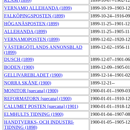
KLÄM (1899)
1899-10-07--1902-1
VERNAMO ALLEHANDA (1899)
1899-10-19--1903-1
FALKÖPINGSPOSTEN (1899)
1899-10-24--1916-0
HÖGANÄSPOSTEN (1899)
1899-11-25--1901-1
ALLEHANDA (1899)
1899-11-25--1905-1
VERNAMOPOSTEN (1899)
1899-12-02--1920-1
VÄSTERGÖTLANDS ANNONSBLAD
1899-12-02--1956-1
(1899)
DUSCH (1899)
1899-12-07--1901-0
BODEN (1900)
1899-12-09--1905-0
GELLIVAREBLADET (1900)
1899-12-14--1901-0
NORRA SKÅNE (1900)
1899-12-21--
MONITOR [suecana] (1900)
1900-01-01--1909-0
REFORMATORN [suecana] (1900)
1900-01-01--1910-1
CALUMET POSTEN [suecana] (1901)
1900-01-01--1918-1
ELMHULTS TIDNING (1900)
1900-01-04--1907-0
HANDTVERKS- OCH INDUSTRI-
1900-01-05--1905-1
TIDNING (1898)