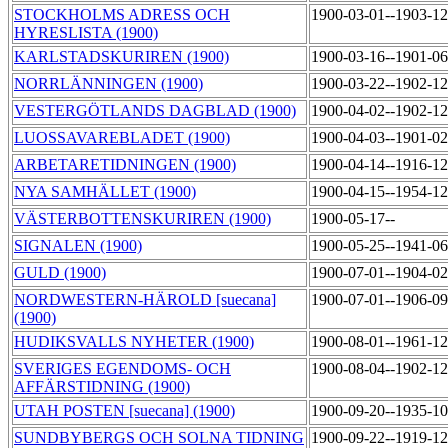
STOCKHOLMS ADRESS OCH
1900-03-01--1903-1
HYRESLISTA (1900)
KARLSTADSKURIREN (1900)
1900-03-16--1901-0
NORRLÄNNINGEN (1900)
1900-03-22--1902-1
VESTERGÖTLANDS DAGBLAD (1900)
1900-04-02--1902-1
LUOSSAVAREBLADET (1900)
1900-04-03--1901-0
ARBETARETIDNINGEN (1900)
1900-04-14--1916-1
NYA SAMHÄLLET (1900)
1900-04-15--1954-1
VÄSTERBOTTENSKURIREN (1900)
1900-05-17--
SIGNALEN (1900)
1900-05-25--1941-0
GULD (1900)
1900-07-01--1904-0
NORDWESTERN-HÄROLD [suecana]
1900-07-01--1906-0
(1900)
HUDIKSVALLS NYHETER (1900)
1900-08-01--1961-1
SVERIGES EGENDOMS- OCH
1900-08-04--1902-1
AFFÄRSTIDNING (1900)
UTAH POSTEN [suecana] (1900)
1900-09-20--1935-1
SUNDBYBERGS OCH SOLNA TIDNING
1900-09-22--1919-1