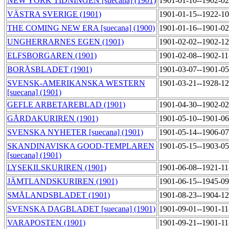
NEW YORK TIDNINGEN [suecana] (1901)
1901-01-10--1902-0
VÄSTRA SVERIGE (1901)
1901-01-15--1922-1
THE COMING NEW ERA [suecana] (1900)
1901-01-16--1901-0
UNGHERRARNES EGEN (1901)
1901-02-02--1902-1
ELFSBORGAREN (1901)
1901-02-08--1902-1
BORÅSBLADET (1901)
1901-03-07--1901-0
SVENSK-AMERIKANSKA WESTERN
1901-03-21--1928-1
[suecana] (1901)
GEFLE ARBETAREBLAD (1901)
1901-04-30--1902-0
GÅRDAKURIREN (1901)
1901-05-10--1901-0
SVENSKA NYHETER [suecana] (1901)
1901-05-14--1906-0
SKANDINAVISKA GOOD-TEMPLAREN
1901-05-15--1903-0
[suecana] (1901)
LYSEKILSKURIREN (1901)
1901-06-08--1921-1
JÄMTLANDSKURIREN (1901)
1901-06-15--1945-0
SMÅLANDSBLADET (1901)
1901-08-23--1904-1
SVENSKA DAGBLADET [suecana] (1901)
1901-09-01--1901-1
VARAPOSTEN (1901)
1901-09-21--1901-1