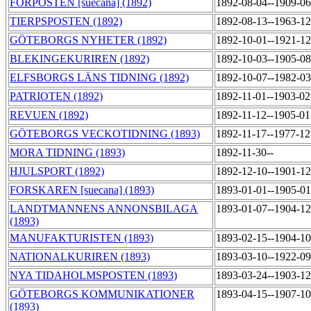
FÖRPOSTEN [suecana] (1892)
1892-08-04--1909-0
TIERPSPOSTEN (1892)
1892-08-13--1963-1
GÖTEBORGS NYHETER (1892)
1892-10-01--1921-1
BLEKINGEKURIREN (1892)
1892-10-03--1905-0
ELFSBORGS LÄNS TIDNING (1892)
1892-10-07--1982-0
PATRIOTEN (1892)
1892-11-01--1903-0
REVUEN (1892)
1892-11-12--1905-0
GÖTEBORGS VECKOTIDNING (1893)
1892-11-17--1977-1
MORA TIDNING (1893)
1892-11-30--
HJULSPORT (1892)
1892-12-10--1901-1
FORSKAREN [suecana] (1893)
1893-01-01--1905-0
LANDTMANNENS ANNONSBILAGA
1893-01-07--1904-1
(1893)
MANUFAKTURISTEN (1893)
1893-02-15--1904-1
NATIONALKURIREN (1893)
1893-03-10--1922-0
NYA TIDAHOLMSPOSTEN (1893)
1893-03-24--1903-1
GÖTEBORGS KOMMUNIKATIONER
1893-04-15--1907-1
(1893)