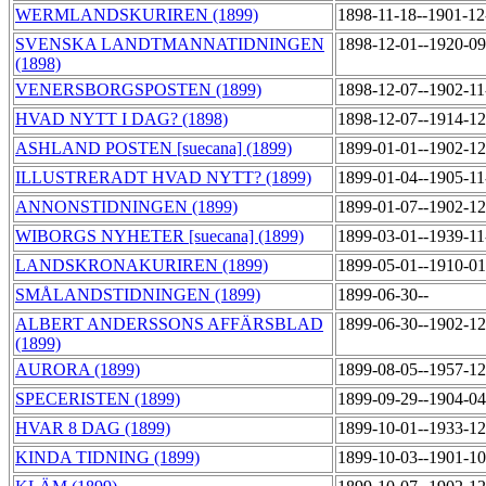
WERMLANDSKURIREN (1899)
1898-11-18--1901-1
SVENSKA LANDTMANNATIDNINGEN
1898-12-01--1920-0
(1898)
VENERSBORGSPOSTEN (1899)
1898-12-07--1902-1
HVAD NYTT I DAG? (1898)
1898-12-07--1914-1
ASHLAND POSTEN [suecana] (1899)
1899-01-01--1902-1
ILLUSTRERADT HVAD NYTT? (1899)
1899-01-04--1905-1
ANNONSTIDNINGEN (1899)
1899-01-07--1902-1
WIBORGS NYHETER [suecana] (1899)
1899-03-01--1939-1
LANDSKRONAKURIREN (1899)
1899-05-01--1910-0
SMÅLANDSTIDNINGEN (1899)
1899-06-30--
ALBERT ANDERSSONS AFFÄRSBLAD
1899-06-30--1902-1
(1899)
AURORA (1899)
1899-08-05--1957-1
SPECERISTEN (1899)
1899-09-29--1904-0
HVAR 8 DAG (1899)
1899-10-01--1933-1
KINDA TIDNING (1899)
1899-10-03--1901-1