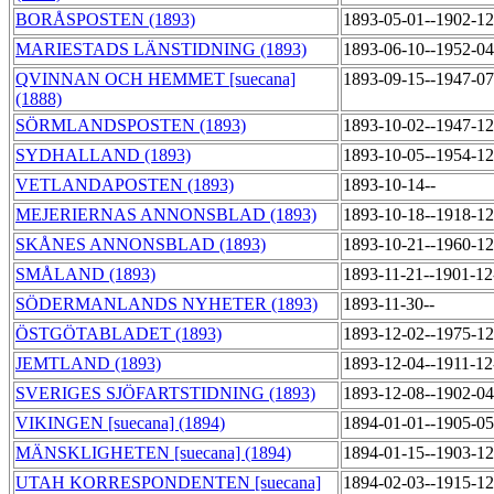
BORÅSPOSTEN (1893)
1893-05-01--1902-1
MARIESTADS LÄNSTIDNING (1893)
1893-06-10--1952-0
QVINNAN OCH HEMMET [suecana]
1893-09-15--1947-0
(1888)
SÖRMLANDSPOSTEN (1893)
1893-10-02--1947-1
SYDHALLAND (1893)
1893-10-05--1954-1
VETLANDAPOSTEN (1893)
1893-10-14--
MEJERIERNAS ANNONSBLAD (1893)
1893-10-18--1918-1
SKÅNES ANNONSBLAD (1893)
1893-10-21--1960-1
SMÅLAND (1893)
1893-11-21--1901-1
SÖDERMANLANDS NYHETER (1893)
1893-11-30--
ÖSTGÖTABLADET (1893)
1893-12-02--1975-1
JEMTLAND (1893)
1893-12-04--1911-1
SVERIGES SJÖFARTSTIDNING (1893)
1893-12-08--1902-0
VIKINGEN [suecana] (1894)
1894-01-01--1905-0
MÄNSKLIGHETEN [suecana] (1894)
1894-01-15--1903-1
UTAH KORRESPONDENTEN [suecana]
1894-02-03--1915-1