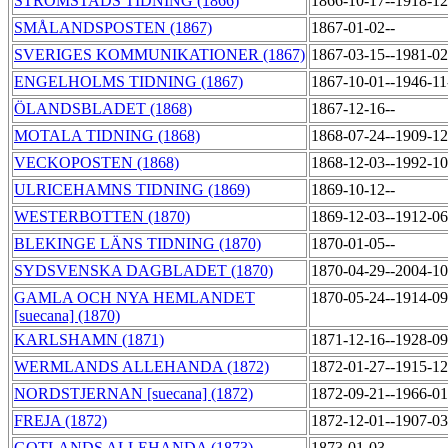
STRÖMSTADS TIDNING (1866)
1866-10-17--1918-1
SMÅLANDSPOSTEN (1867)
1867-01-02--
SVERIGES KOMMUNIKATIONER (1867)
1867-03-15--1981-0
ENGELHOLMS TIDNING (1867)
1867-10-01--1946-1
ÖLANDSBLADET (1868)
1867-12-16--
MOTALA TIDNING (1868)
1868-07-24--1909-1
VECKOPOSTEN (1868)
1868-12-03--1992-1
ULRICEHAMNS TIDNING (1869)
1869-10-12--
WESTERBOTTEN (1870)
1869-12-03--1912-0
BLEKINGE LÄNS TIDNING (1870)
1870-01-05--
SYDSVENSKA DAGBLADET (1870)
1870-04-29--2004-1
GAMLA OCH NYA HEMLANDET
1870-05-24--1914-0
[suecana] (1870)
KARLSHAMN (1871)
1871-12-16--1928-0
WERMLANDS ALLEHANDA (1872)
1872-01-27--1915-1
NORDSTJERNAN [suecana] (1872)
1872-09-21--1966-0
FREJA (1872)
1872-12-01--1907-0
GOTLANDS ALLEHANDA (1873)
1873-01-03--