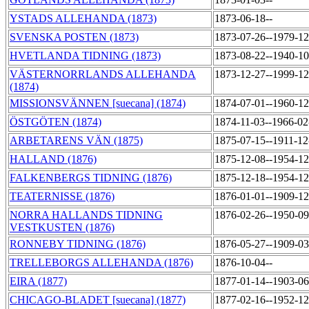
YSTADS ALLEHANDA (1873)
1873-06-18--
SVENSKA POSTEN (1873)
1873-07-26--1979-1
HVETLANDA TIDNING (1873)
1873-08-22--1940-1
VÄSTERNORRLANDS ALLEHANDA
1873-12-27--1999-1
(1874)
MISSIONSVÄNNEN [suecana] (1874)
1874-07-01--1960-1
ÖSTGÖTEN (1874)
1874-11-03--1966-0
ARBETARENS VÄN (1875)
1875-07-15--1911-1
HALLAND (1876)
1875-12-08--1954-1
FALKENBERGS TIDNING (1876)
1875-12-18--1954-1
TEATERNISSE (1876)
1876-01-01--1909-1
NORRA HALLANDS TIDNING
1876-02-26--1950-0
VESTKUSTEN (1876)
RONNEBY TIDNING (1876)
1876-05-27--1909-0
TRELLEBORGS ALLEHANDA (1876)
1876-10-04--
EIRA (1877)
1877-01-14--1903-0
CHICAGO-BLADET [suecana] (1877)
1877-02-16--1952-1