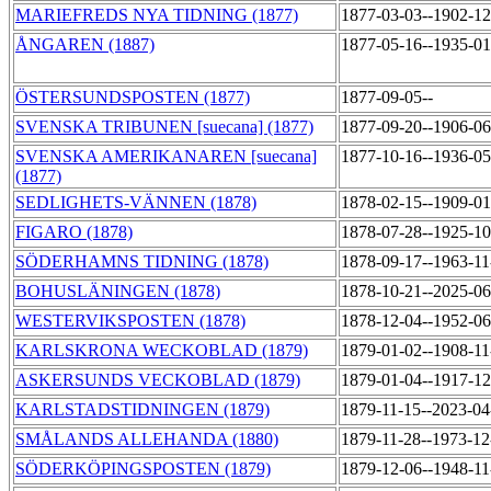
MARIEFREDS NYA TIDNING (1877)
1877-03-03--1902-1
ÅNGAREN (1887)
1877-05-16--1935-0
ÖSTERSUNDSPOSTEN (1877)
1877-09-05--
SVENSKA TRIBUNEN [suecana] (1877)
1877-09-20--1906-0
SVENSKA AMERIKANAREN [suecana]
1877-10-16--1936-0
(1877)
SEDLIGHETS-VÄNNEN (1878)
1878-02-15--1909-0
FIGARO (1878)
1878-07-28--1925-1
SÖDERHAMNS TIDNING (1878)
1878-09-17--1963-1
BOHUSLÄNINGEN (1878)
1878-10-21--2025-0
WESTERVIKSPOSTEN (1878)
1878-12-04--1952-0
KARLSKRONA WECKOBLAD (1879)
1879-01-02--1908-1
ASKERSUNDS VECKOBLAD (1879)
1879-01-04--1917-1
KARLSTADSTIDNINGEN (1879)
1879-11-15--2023-0
SMÅLANDS ALLEHANDA (1880)
1879-11-28--1973-1
SÖDERKÖPINGSPOSTEN (1879)
1879-12-06--1948-1