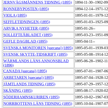
JERNVÄGSMÄNNENS TIDNING (1895)
1894-11-30--1902-0
RONNEBYPOSTEN (1895)
1894-12-14--1971-1
VIOLA (1895)
1895-01-01--1979-1
SEFFLETIDNINGEN (1895)
1895-01-03--1925-0
ARVIKA NYHETER (1895)
1895-01-26--
SOLLEFTEÅBLADET (1895)
1895-03-23--1951-0
GEFLE DAGBLAD (1895)
1895-04-11--
SVENSKA MONITOREN [suecana] (1895)
1895-05-01--1939-0
SVENSK SKYTTE-TIDSKRIFT (1895)
1895-05-08--1914-1
WÄRMLANDS LÄNS ANNONSBLAD
1895-06-28--1902-1
(1896)
CANADA [suecana] (1895)
1895-07-01--1907-0
ARBETAREN [suecana] (1895)
1895-07-04--1928-1
JÄMTLANDS TIDNING (1895)
1895-07-29--1957-1
SKÅNING (1895)
1895-08-17--1920-0
SÖDERHAMNSKURIREN (1895)
1895-10-02--1967-0
NORRBOTTENS LÄNS TIDNING (1895)
1895-10-04--1907-0