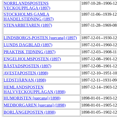
NORRLANDSPOSTENS
1897-10-28--1906-1
VECKOUPPLAGA (1897)
STOCKHOLMS GAMLA
1897-11-06--1939-1
HANDELSTIDNING (1897)
STENARBETAREN (1897)
1897-11-28--1969-0
LINDSBORGS-POSTEN [suecana] (1897)
1897-12-01--1930-1
LUNDS DAGBLAD (1897)
1897-12-01--1960-1
PRAKTISK TIDNING (1897)
1897-12-03--1908-1
ENGELHOLMSPOSTEN (1897)
1897-12-08--1901-1
BÅSTADSPOSTEN (1897)
1897-12-08--1901-1
AVESTAPOSTEN (1898)
1897-12-10--1951-1
LEDSTJÄRNAN (1898)
1897-12-11--1931-0
HEMLANDSPOSTEN
1897-12-14--1903-1
HALVVECKOUPPLAGAN (1898)
HUMORISTEN [suecana] (1898)
1898-01-01--1903-1
MEDBORGAREN [suecana] (1898)
1898-01-01--1905-1
BORLÄNGEPOSTEN (1898)
1898-01-05--1902-1