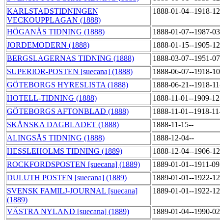
KARLSTADSTIDNINGEN
1888-01-04--1918-1
VECKOUPPLAGAN (1888)
HÖGANÄS TIDNING (1888)
1888-01-07--1987-0
JORDEMODERN (1888)
1888-01-15--1905-1
BERGSLAGERNAS TIDNING (1888)
1888-03-07--1951-0
SUPERIOR-POSTEN [suecana] (1888)
1888-06-07--1918-1
GÖTEBORGS HYRESLISTA (1888)
1888-06-21--1918-1
HOTELL-TIDNING (1888)
1888-11-01--1909-1
GÖTEBORGS AFTONBLAD (1888)
1888-11-01--1918-1
SKÅNSKA DAGBLADET (1888)
1888-11-15--
ALINGSÅS TIDNING (1888)
1888-12-04--
HESSLEHOLMS TIDNING (1889)
1888-12-04--1906-1
ROCKFORDSPOSTEN [suecana] (1889)
1889-01-01--1911-0
DULUTH POSTEN [suecana] (1889)
1889-01-01--1922-1
SVENSK FAMILJ-JOURNAL [suecana]
1889-01-01--1922-1
(1889)
VÄSTRA NYLAND [suecana] (1889)
1889-01-04--1990-0