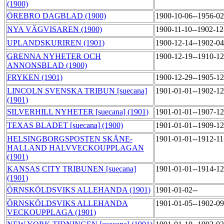
(1900)
ÖREBRO DAGBLAD (1900)
1900-10-06--1956-0
NYA VÄGVISAREN (1900)
1900-11-10--1902-1
UPLANDSKURIREN (1901)
1900-12-14--1902-0
GRENNA NYHETER OCH
1900-12-19--1910-1
ANNONSBLAD (1900)
FRYKEN (1901)
1900-12-29--1905-1
LINCOLN SVENSKA TRIBUN [suecana]
1901-01-01--1902-1
(1901)
SILVERHILL NYHETER [suecana] (1901)
1901-01-01--1907-1
TEXAS BLADET [suecana] (1900)
1901-01-01--1909-1
HELSINGBORGSPOSTEN SKÅNE-
1901-01-01--1912-1
HALLAND HALVVECKOUPPLAGAN
(1901)
KANSAS CITY TRIBUNEN [suecana]
1901-01-01--1914-1
(1901)
ÖRNSKÖLDSVIKS ALLEHANDA (1901)
1901-01-02--
ÖRNSKÖLDSVIKS ALLEHANDA
1901-01-05--1902-0
VECKOUPPLAGA (1901)