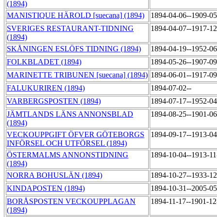
(1894)
MANISTIQUE HÄROLD [suecana] (1894)
1894-04-06--1909-0
SVERIGES RESTAURANT-TIDNING
1894-04-07--1917-1
(1894)
SKÅNINGEN ESLÖFS TIDNING (1894)
1894-04-19--1952-0
FOLKBLADET (1894)
1894-05-26--1907-0
MARINETTE TRIBUNEN [suecana] (1894)
1894-06-01--1917-0
FALUKURIREN (1894)
1894-07-02--
VARBERGSPOSTEN (1894)
1894-07-17--1952-0
JÄMTLANDS LÄNS ANNONSBLAD
1894-08-25--1901-0
(1894)
VECKOUPPGIFT ÖFVER GÖTEBORGS
1894-09-17--1913-0
INFÖRSEL OCH UTFÖRSEL (1894)
ÖSTERMALMS ANNONSTIDNING
1894-10-04--1913-1
(1894)
NORRA BOHUSLÄN (1894)
1894-10-27--1933-1
KINDAPOSTEN (1894)
1894-10-31--2005-0
BORÅSPOSTEN VECKOUPPLAGAN
1894-11-17--1901-1
(1894)