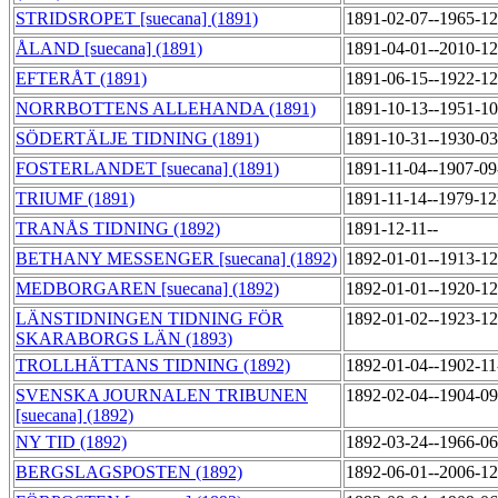
STRIDSROPET [suecana] (1891)
1891-02-07--1965-1
ÅLAND [suecana] (1891)
1891-04-01--2010-1
EFTERÅT (1891)
1891-06-15--1922-1
NORRBOTTENS ALLEHANDA (1891)
1891-10-13--1951-1
SÖDERTÄLJE TIDNING (1891)
1891-10-31--1930-0
FOSTERLANDET [suecana] (1891)
1891-11-04--1907-0
TRIUMF (1891)
1891-11-14--1979-1
TRANÅS TIDNING (1892)
1891-12-11--
BETHANY MESSENGER [suecana] (1892)
1892-01-01--1913-1
MEDBORGAREN [suecana] (1892)
1892-01-01--1920-1
LÄNSTIDNINGEN TIDNING FÖR
1892-01-02--1923-1
SKARABORGS LÄN (1893)
TROLLHÄTTANS TIDNING (1892)
1892-01-04--1902-1
SVENSKA JOURNALEN TRIBUNEN
1892-02-04--1904-0
[suecana] (1892)
NY TID (1892)
1892-03-24--1966-0
BERGSLAGSPOSTEN (1892)
1892-06-01--2006-1