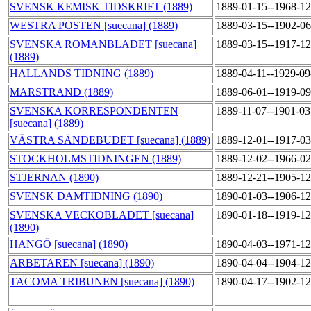
SVENSK KEMISK TIDSKRIFT (1889)
1889-01-15--1968-1
WESTRA POSTEN [suecana] (1889)
1889-03-15--1902-0
SVENSKA ROMANBLADET [suecana]
1889-03-15--1917-1
(1889)
HALLANDS TIDNING (1889)
1889-04-11--1929-0
MARSTRAND (1889)
1889-06-01--1919-0
SVENSKA KORRESPONDENTEN
1889-11-07--1901-0
[suecana] (1889)
VÄSTRA SÄNDEBUDET [suecana] (1889)
1889-12-01--1917-0
STOCKHOLMSTIDNINGEN (1889)
1889-12-02--1966-0
STJERNAN (1890)
1889-12-21--1905-1
SVENSK DAMTIDNING (1890)
1890-01-03--1906-1
SVENSKA VECKOBLADET [suecana]
1890-01-18--1919-1
(1890)
HANGÖ [suecana] (1890)
1890-04-03--1971-1
ARBETAREN [suecana] (1890)
1890-04-04--1904-1
TACOMA TRIBUNEN [suecana] (1890)
1890-04-17--1902-1