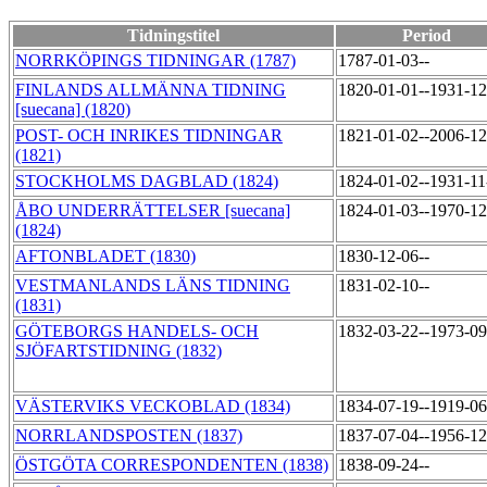
Tidningstitel
Period
NORRKÖPINGS TIDNINGAR (1787)
1787-01-03--
FINLANDS ALLMÄNNA TIDNING
1820-01-01--1931-1
[suecana] (1820)
POST- OCH INRIKES TIDNINGAR
1821-01-02--2006-1
(1821)
STOCKHOLMS DAGBLAD (1824)
1824-01-02--1931-1
ÅBO UNDERRÄTTELSER [suecana]
1824-01-03--1970-1
(1824)
AFTONBLADET (1830)
1830-12-06--
VESTMANLANDS LÄNS TIDNING
1831-02-10--
(1831)
GÖTEBORGS HANDELS- OCH
1832-03-22--1973-0
SJÖFARTSTIDNING (1832)
VÄSTERVIKS VECKOBLAD (1834)
1834-07-19--1919-0
NORRLANDSPOSTEN (1837)
1837-07-04--1956-1
ÖSTGÖTA CORRESPONDENTEN (1838)
1838-09-24--