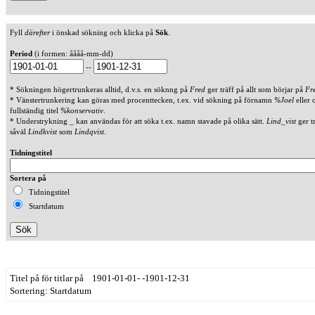
Fyll
därefter
i önskad sökning och klicka på
Sök
.
Period
(i formen: åååå-mm-dd)
--
* Sökningen högertrunkeras alltid, d.v.s. en söknng på
Fred
ger träff på allt som börjar på
Fr
* Vänstertrunkering kan göras med procenttecken, t.ex. vid sökning på förnamn
%Joel
eller 
fullständig titel
%konservativ
.
* Understrykning _ kan användas för att söka t.ex. namn stavade på olika sätt.
Lind_vist
ger t
såväl
Lindkvist
som
Lindqvist
.
Tidningstitel
Sortera på
Tidningstitel
Startdatum
Titel på för titlar på 1901-01-01- -1901-12-31
Sortering: Startdatum