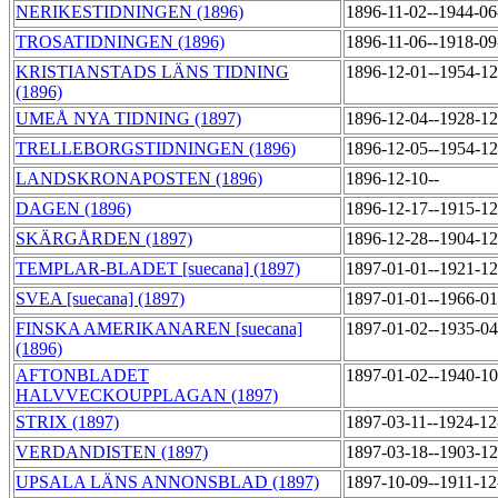
NERIKESTIDNINGEN (1896)
1896-11-02--1944-0
TROSATIDNINGEN (1896)
1896-11-06--1918-0
KRISTIANSTADS LÄNS TIDNING
1896-12-01--1954-1
(1896)
UMEÅ NYA TIDNING (1897)
1896-12-04--1928-1
TRELLEBORGSTIDNINGEN (1896)
1896-12-05--1954-1
LANDSKRONAPOSTEN (1896)
1896-12-10--
DAGEN (1896)
1896-12-17--1915-1
SKÄRGÅRDEN (1897)
1896-12-28--1904-1
TEMPLAR-BLADET [suecana] (1897)
1897-01-01--1921-1
SVEA [suecana] (1897)
1897-01-01--1966-0
FINSKA AMERIKANAREN [suecana]
1897-01-02--1935-0
(1896)
AFTONBLADET
1897-01-02--1940-1
HALVVECKOUPPLAGAN (1897)
STRIX (1897)
1897-03-11--1924-1
VERDANDISTEN (1897)
1897-03-18--1903-1
UPSALA LÄNS ANNONSBLAD (1897)
1897-10-09--1911-1