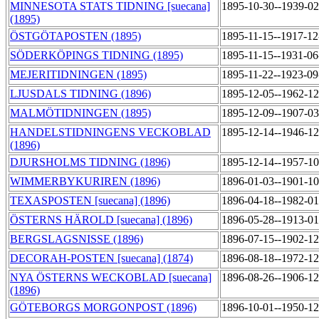
MINNESOTA STATS TIDNING [suecana]
1895-10-30--1939-0
(1895)
ÖSTGÖTAPOSTEN (1895)
1895-11-15--1917-1
SÖDERKÖPINGS TIDNING (1895)
1895-11-15--1931-0
MEJERITIDNINGEN (1895)
1895-11-22--1923-0
LJUSDALS TIDNING (1896)
1895-12-05--1962-1
MALMÖTIDNINGEN (1895)
1895-12-09--1907-0
HANDELSTIDNINGENS VECKOBLAD
1895-12-14--1946-1
(1896)
DJURSHOLMS TIDNING (1896)
1895-12-14--1957-1
WIMMERBYKURIREN (1896)
1896-01-03--1901-1
TEXASPOSTEN [suecana] (1896)
1896-04-18--1982-0
ÖSTERNS HÄROLD [suecana] (1896)
1896-05-28--1913-0
BERGSLAGSNISSE (1896)
1896-07-15--1902-1
DECORAH-POSTEN [suecana] (1874)
1896-08-18--1972-1
NYA ÖSTERNS WECKOBLAD [suecana]
1896-08-26--1906-1
(1896)
GÖTEBORGS MORGONPOST (1896)
1896-10-01--1950-1