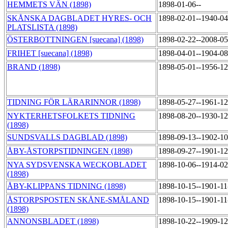
HEMMETS VÄN (1898)
1898-01-06--
SKÅNSKA DAGBLADET HYRES- OCH
1898-02-01--1940-0
PLATSLISTA (1898)
ÖSTERBOTTNINGEN [suecana] (1898)
1898-02-22--2008-0
FRIHET [suecana] (1898)
1898-04-01--1904-0
BRAND (1898)
1898-05-01--1956-1
TIDNING FÖR LÄRARINNOR (1898)
1898-05-27--1961-1
NYKTERHETSFOLKETS TIDNING
1898-08-20--1930-1
(1898)
SUNDSVALLS DAGBLAD (1898)
1898-09-13--1902-1
ÅBY-ÅSTORPSTIDNINGEN (1898)
1898-09-27--1901-1
NYA SYDSVENSKA WECKOBLADET
1898-10-06--1914-0
(1898)
ÅBY-KLIPPANS TIDNING (1898)
1898-10-15--1901-1
ÅSTORPSPOSTEN SKÅNE-SMÅLAND
1898-10-15--1901-1
(1898)
ANNONSBLADET (1898)
1898-10-22--1909-1