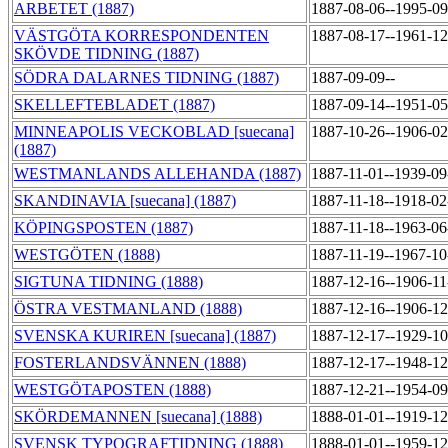
ARBETET (1887)
1887-08-06--1995-0
VÄSTGÖTA KORRESPONDENTEN
1887-08-17--1961-1
SKÖVDE TIDNING (1887)
SÖDRA DALARNES TIDNING (1887)
1887-09-09--
SKELLEFTEBLADET (1887)
1887-09-14--1951-0
MINNEAPOLIS VECKOBLAD [suecana]
1887-10-26--1906-0
(1887)
WESTMANLANDS ALLEHANDA (1887)
1887-11-01--1939-0
SKANDINAVIA [suecana] (1887)
1887-11-18--1918-0
KÖPINGSPOSTEN (1887)
1887-11-18--1963-0
WESTGÖTEN (1888)
1887-11-19--1967-1
SIGTUNA TIDNING (1888)
1887-12-16--1906-1
ÖSTRA VESTMANLAND (1888)
1887-12-16--1906-1
SVENSKA KURIREN [suecana] (1887)
1887-12-17--1929-1
FOSTERLANDSVÄNNEN (1888)
1887-12-17--1948-1
WESTGÖTAPOSTEN (1888)
1887-12-21--1954-0
SKÖRDEMANNEN [suecana] (1888)
1888-01-01--1919-1
SVENSK TYPOGRAFTIDNING (1888)
1888-01-01--1959-1