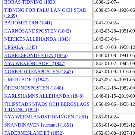
BORÅS TIDNING (1838)
1838-12-07--
TIDNING FÖR FALU LÄN OCH STAD
1839-05-09--1926-0
(1839)
BAROMETERN (1841)
1841-10-02--
HÄRNÖSANDSPOSTEN (1842)
1842-05-26--1951-0
NERIKES ALLEHANDA (1843)
1843-03-04--
UPSALA (1845)
1845-10-03--1958-1
KORRESPONDENTEN (1846)
1846-01-08--1941-0
NYA WEXJÖBLADET (1847)
1847-01-02--1945-0
NORRBOTTENSPOSTEN (1847)
1847-01-09--1916-0
UMEBLADET (1847)
1847-09-25--1951-0
ÖRESUNDSPOSTEN (1848)
1847-12-15--1982-0
KARLSHAMNS ALLEHANDA (1848)
1848-01-15--2019-0
FILIPSTADS STADS OCH BERGSLAGS
1850-09-06--1958-1
TIDNING (1850)
NYA WERMLANDSTIDNINGEN (1851)
1851-01-02--
SKANDINAVEN [suecana] (1851)
1851-01-02--1952-1
FÄDERNESLANDET (1852)
1852-03-08--1927-1