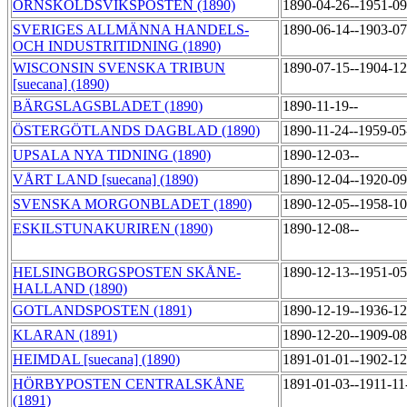
ÖRNSKÖLDSVIKSPOSTEN (1890)
1890-04-26--1951-0
SVERIGES ALLMÄNNA HANDELS-
1890-06-14--1903-0
OCH INDUSTRITIDNING (1890)
WISCONSIN SVENSKA TRIBUN
1890-07-15--1904-1
[suecana] (1890)
BÄRGSLAGSBLADET (1890)
1890-11-19--
ÖSTERGÖTLANDS DAGBLAD (1890)
1890-11-24--1959-0
UPSALA NYA TIDNING (1890)
1890-12-03--
VÅRT LAND [suecana] (1890)
1890-12-04--1920-0
SVENSKA MORGONBLADET (1890)
1890-12-05--1958-1
ESKILSTUNAKURIREN (1890)
1890-12-08--
HELSINGBORGSPOSTEN SKÅNE-
1890-12-13--1951-0
HALLAND (1890)
GOTLANDSPOSTEN (1891)
1890-12-19--1936-1
KLARAN (1891)
1890-12-20--1909-0
HEIMDAL [suecana] (1890)
1891-01-01--1902-1
HÖRBYPOSTEN CENTRALSKÅNE
1891-01-03--1911-1
(1891)