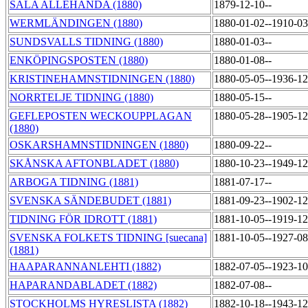
SALA ALLEHANDA (1880)
1879-12-10--
WERMLÄNDINGEN (1880)
1880-01-02--1910-0
SUNDSVALLS TIDNING (1880)
1880-01-03--
ENKÖPINGSPOSTEN (1880)
1880-01-08--
KRISTINEHAMNSTIDNINGEN (1880)
1880-05-05--1936-1
NORRTELJE TIDNING (1880)
1880-05-15--
GEFLEPOSTEN WECKOUPPLAGAN
1880-05-28--1905-1
(1880)
OSKARSHAMNSTIDNINGEN (1880)
1880-09-22--
SKÅNSKA AFTONBLADET (1880)
1880-10-23--1949-1
ARBOGA TIDNING (1881)
1881-07-17--
SVENSKA SÄNDEBUDET (1881)
1881-09-23--1902-1
TIDNING FÖR IDROTT (1881)
1881-10-05--1919-1
SVENSKA FOLKETS TIDNING [suecana]
1881-10-05--1927-0
(1881)
HAAPARANNANLEHTI (1882)
1882-07-05--1923-1
HAPARANDABLADET (1882)
1882-07-08--
STOCKHOLMS HYRESLISTA (1882)
1882-10-18--1943-1