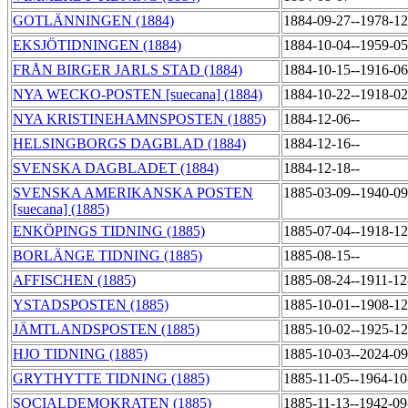
GOTLÄNNINGEN (1884)
1884-09-27--1978-1
EKSJÖTIDNINGEN (1884)
1884-10-04--1959-0
FRÅN BIRGER JARLS STAD (1884)
1884-10-15--1916-0
NYA WECKO-POSTEN [suecana] (1884)
1884-10-22--1918-0
NYA KRISTINEHAMNSPOSTEN (1885)
1884-12-06--
HELSINGBORGS DAGBLAD (1884)
1884-12-16--
SVENSKA DAGBLADET (1884)
1884-12-18--
SVENSKA AMERIKANSKA POSTEN
1885-03-09--1940-0
[suecana] (1885)
ENKÖPINGS TIDNING (1885)
1885-07-04--1918-1
BORLÄNGE TIDNING (1885)
1885-08-15--
AFFISCHEN (1885)
1885-08-24--1911-1
YSTADSPOSTEN (1885)
1885-10-01--1908-1
JÄMTLANDSPOSTEN (1885)
1885-10-02--1925-1
HJO TIDNING (1885)
1885-10-03--2024-0
GRYTHYTTE TIDNING (1885)
1885-11-05--1964-1
SOCIALDEMOKRATEN (1885)
1885-11-13--1942-0