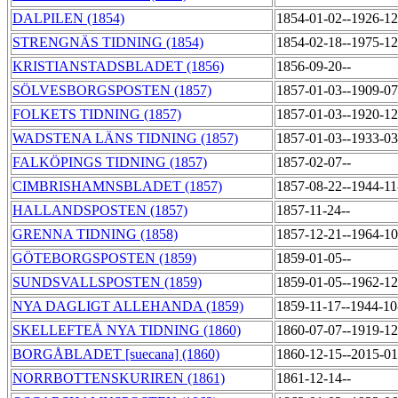
DALPILEN (1854)
1854-01-02--1926-1
STRENGNÄS TIDNING (1854)
1854-02-18--1975-1
KRISTIANSTADSBLADET (1856)
1856-09-20--
SÖLVESBORGSPOSTEN (1857)
1857-01-03--1909-0
FOLKETS TIDNING (1857)
1857-01-03--1920-1
WADSTENA LÄNS TIDNING (1857)
1857-01-03--1933-0
FALKÖPINGS TIDNING (1857)
1857-02-07--
CIMBRISHAMNSBLADET (1857)
1857-08-22--1944-1
HALLANDSPOSTEN (1857)
1857-11-24--
GRENNA TIDNING (1858)
1857-12-21--1964-1
GÖTEBORGSPOSTEN (1859)
1859-01-05--
SUNDSVALLSPOSTEN (1859)
1859-01-05--1962-1
NYA DAGLIGT ALLEHANDA (1859)
1859-11-17--1944-1
SKELLEFTEÅ NYA TIDNING (1860)
1860-07-07--1919-1
BORGÅBLADET [suecana] (1860)
1860-12-15--2015-0
NORRBOTTENSKURIREN (1861)
1861-12-14--