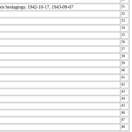
en beslagtogs: 1942-10-17, 1943-09-07
31
32
33
34
35
36
37
38
39
40
41
42
43
44
45
46
47
48