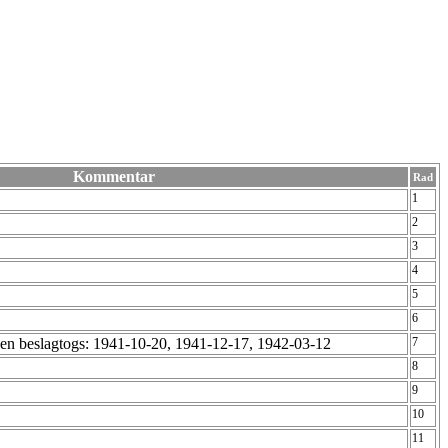
Kommentar
Rad
1
2
3
4
5
6
en beslagtogs: 1941-10-20, 1941-12-17, 1942-03-12
7
8
9
10
11