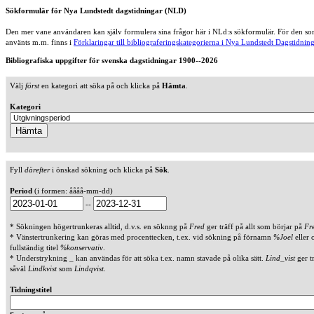
Sökformulär för Nya Lundstedt dagstidningar (NLD)
Den mer vane användaren kan själv formulera sina frågor här i NLd:s sökformulär. För den som
använts m.m. finns i
Förklaringar till bibliograferingskategorierna i Nya Lundstedt Dagstidning
Bibliografiska uppgifter för svenska dagstidningar 1900--2026
Välj
först
en kategori att söka på och klicka på
Hämta
.
Kategori
Fyll
därefter
i önskad sökning och klicka på
Sök
.
Period
(i formen: åååå-mm-dd)
--
* Sökningen högertrunkeras alltid, d.v.s. en söknng på
Fred
ger träff på allt som börjar på
Fr
* Vänstertrunkering kan göras med procenttecken, t.ex. vid sökning på förnamn
%Joel
eller 
fullständig titel
%konservativ
.
* Understrykning _ kan användas för att söka t.ex. namn stavade på olika sätt.
Lind_vist
ger t
såväl
Lindkvist
som
Lindqvist
.
Tidningstitel