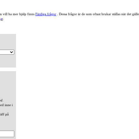
 vill ha mer hjälp finns
Färdiga frågor
. Dessa frågor är de som oftast brukar ställas när det gä
ar
.
ed
.
ord inne i
räff på