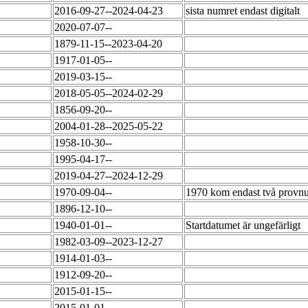
2016-09-27--2024-04-23
sista numret endast digitalt
2020-07-07--
1879-11-15--2023-04-20
1917-01-05--
2019-03-15--
2018-05-05--2024-02-29
1856-09-20--
2004-01-28--2025-05-22
1958-10-30--
1995-04-17--
2019-04-27--2024-12-29
1970-09-04--
1970 kom endast två prov
1896-12-10--
1940-01-01--
Startdatumet är ungefärligt
1982-03-09--2023-12-27
1914-01-03--
1912-09-20--
2015-01-15--
2015-01-01--