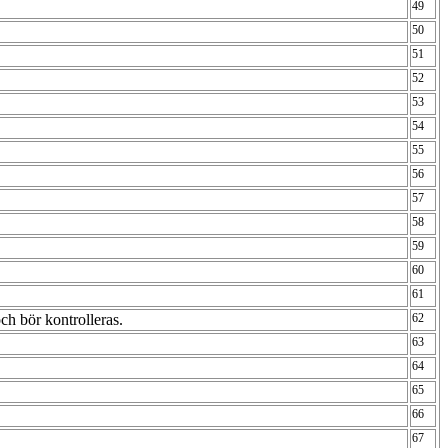
49
50
51
52
53
54
55
56
57
58
59
60
61
och bör kontrolleras.
62
63
64
65
66
67