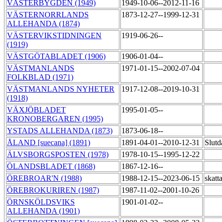
VÄSTERBYGDEN (1949)
1949-10-06--2012-11-16
VÄSTERNORRLANDS
1873-12-27--1999-12-31
ALLEHANDA (1874)
VÄSTERVIKSTIDNINGEN
1919-06-26--
(1919)
VÄSTGÖTABLADET (1906)
1906-01-04--
VÄSTMANLANDS
1971-01-15--2002-07-04
FOLKBLAD (1971)
VÄSTMANLANDS NYHETER
1917-12-08--2019-10-31
(1918)
VÄXJÖBLADET
1995-01-05--
KRONOBERGAREN (1995)
YSTADS ALLEHANDA (1873)
1873-06-18--
ÅLAND [suecana] (1891)
1891-04-01--2010-12-31
Slutd
ÄLVSBORGSPOSTEN (1978)
1978-10-15--1995-12-22
ÖLANDSBLADET (1868)
1867-12-16--
ÖREBROAR'N (1988)
1988-12-15--2023-06-15
skatt
ÖREBROKURIREN (1987)
1987-11-02--2001-10-26
ÖRNSKÖLDSVIKS
1901-01-02--
ALLEHANDA (1901)