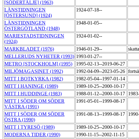
[SÖDERTÄLJE] (1963)
LÄNSTIDNINGEN
1924-07-18--
[ÖSTERSUND] (1924)
LÄNSTIDNINGEN
1948-01-05--
ÖSTERGÖTLAND (1948)
MARIESTADSTIDNINGEN
1924-01-02--
(1924)
MARKBLADET (1976)
1946-01-29--
skatt
MELLERUDS NYHETER (1993)
1993-01-27--
METRO [STOCKHOLM] (1995)
1995-02-13--2019-06-27
MILJÖMAGASINET (1992)
1992-04-09--2023-05-26
forts
MITT I BOTKYRKA (1982)
1982-05-04--1997-01-14
MITT I HANINGE (1989)
1989-10-25--2000-10-17
MITT I HUDDINGE (1983)
1988-01-12--2000-10-17
1983
MITT I SÖDER OM SÖDER
1991-05-01--1999-08-17
VÄSTRA (1991)
MITT I SÖDER OM SÖDER
1991-08-13--1999-08-17
1990-
ÖSTRA (1990)
MITT I TYRESÖ (1989)
1989-10-25--2000-10-17
MODERNA TIDER (1990)
1990-11-15--2002-11-15