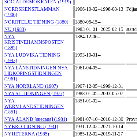
SOCIALDEMOKRATEN (1919)
NORRSKENSFLAMMAN
1906-10-02--1998-08-13
Följa
(1906)
NORRTELJE TIDNING (1880)
1880-05-15--
NU (1983)
1983-01-01--2025-02-15
start
NYA
1884-12-06--
KRISTINEHAMNSPOSTEN
(1885)
NYA LUDVIKA TIDNING
1993-10-01--
(1993)
NYA LÄNSTIDNINGEN NYA
1961-04-05--
LIDKÖPINGSTIDNINGEN
(1961)
NYA NORRLAND (1907)
1907-12-05--1999-12-31
NYA ST TIDNINGEN (1977)
1988-01-05--2003-05-07
NYA
1851-01-02--
WERMLANDSTIDNINGEN
(1851)
NYA ÅLAND [suecana] (1981)
1981-07-10--2010-12-30
Provn
NYBRO TIDNING (1931)
1931-12-02--2021-10-14
NYHETERNA (1985)
1985-12-02--2019-11-27