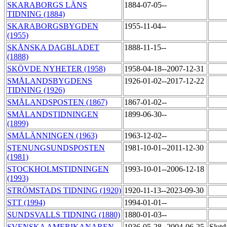
SKARABORGS LÄNS
1884-07-05--
TIDNING (1884)
SKARABORGSBYGDEN
1955-11-04--
(1955)
SKÅNSKA DAGBLADET
1888-11-15--
(1888)
SKÖVDE NYHETER (1958)
1958-04-18--2007-12-31
SMÅLANDSBYGDENS
1926-01-02--2017-12-22
TIDNING (1926)
SMÅLANDSPOSTEN (1867)
1867-01-02--
SMÅLANDSTIDNINGEN
1899-06-30--
(1899)
SMÅLÄNNINGEN (1963)
1963-12-02--
STENUNGSUNDSPOSTEN
1981-10-01--2011-12-30
(1981)
STOCKHOLMSTIDNINGEN
1993-10-01--2006-12-18
(1993)
STRÖMSTADS TIDNING (1920)
1920-11-13--2023-09-30
STT (1994)
1994-01-01--
SUNDSVALLS TIDNING (1880)
1880-01-03--
SVENSKA AMERIKANAREN
1936-05-28--2004-06-25
Slutd