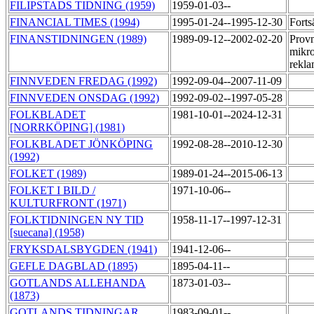
FILIPSTADS TIDNING (1959)
1959-01-03--
FINANCIAL TIMES (1994)
1995-01-24--1995-12-30
Forts
FINANSTIDNINGEN (1989)
1989-09-12--2002-02-20
Provn
mikro
rekla
FINNVEDEN FREDAG (1992)
1992-09-04--2007-11-09
FINNVEDEN ONSDAG (1992)
1992-09-02--1997-05-28
FOLKBLADET
1981-10-01--2024-12-31
[NORRKÖPING] (1981)
FOLKBLADET JÖNKÖPING
1992-08-28--2010-12-30
(1992)
FOLKET (1989)
1989-01-24--2015-06-13
FOLKET I BILD /
1971-10-06--
KULTURFRONT (1971)
FOLKTIDNINGEN NY TID
1958-11-17--1997-12-31
[suecana] (1958)
FRYKSDALSBYGDEN (1941)
1941-12-06--
GEFLE DAGBLAD (1895)
1895-04-11--
GOTLANDS ALLEHANDA
1873-01-03--
(1873)
GOTLANDS TIDNINGAR
1983-09-01--