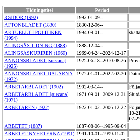
Tidningstitel
Period
8 SIDOR (1992)
1992-01-09--
AFTONBLADET (1830)
1830-12-06--
AKTUELLT I POLITIKEN
1994-09-01--
skatt
(1994)
ALINGSÅS TIDNING (1888)
1888-12-04--
ALINGSÅSKURIREN (1969)
1969-04-24--2024-12-17
ANNONSBLADET [suecana]
1925-06-18--2010-08-26
Provn
(1925)
ANNONSBLADET DALARNA
1972-01-01--2022-02-20
Datu
(1972)
ARBETARBLADET (1902)
1902-03-14--
Följa
ARBETARBLADET [suecana]
1971-09-01--2009-12-31
Slutd
(1971)
ARBETAREN (1922)
1922-01-02--2006-12-22
Följa
10-21
07-25
ARBETET (1887)
1887-08-06--1995-09-04
ARBETET NYHETERNA (1991)
1991-10-01--1999-11-02