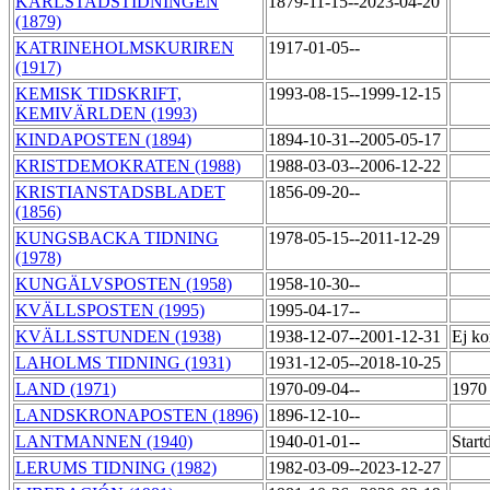
KARLSTADSTIDNINGEN
1879-11-15--2023-04-20
(1879)
KATRINEHOLMSKURIREN
1917-01-05--
(1917)
KEMISK TIDSKRIFT,
1993-08-15--1999-12-15
KEMIVÄRLDEN (1993)
KINDAPOSTEN (1894)
1894-10-31--2005-05-17
KRISTDEMOKRATEN (1988)
1988-03-03--2006-12-22
KRISTIANSTADSBLADET
1856-09-20--
(1856)
KUNGSBACKA TIDNING
1978-05-15--2011-12-29
(1978)
KUNGÄLVSPOSTEN (1958)
1958-10-30--
KVÄLLSPOSTEN (1995)
1995-04-17--
KVÄLLSSTUNDEN (1938)
1938-12-07--2001-12-31
Ej ko
LAHOLMS TIDNING (1931)
1931-12-05--2018-10-25
LAND (1971)
1970-09-04--
1970
LANDSKRONAPOSTEN (1896)
1896-12-10--
LANTMANNEN (1940)
1940-01-01--
Start
LERUMS TIDNING (1982)
1982-03-09--2023-12-27