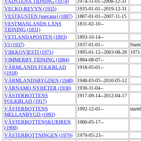
VADSTENA TIDNING (1974)
1974-11-01--2008-12-31
VECKO-REVYN (1935)
1935-01-01--2019-12-31
VESTKUSTEN [suecana] (1887)
1887-01-01--2007-11-15
VESTMANLANDS LÄNS
1831-02-10--
TIDNING (1831)
VETLANDAPOSTEN (1893)
1893-10-14--
VI (1937)
1937-01-01--
Start
VIIKKOVIESTI (1971)
1995-01-12--2003-08-28
1971-
VIMMERBY TIDNING (1884)
1884-08-07--
VÄRMLANDS FOLKBLAD
1918-05-01--
(1918)
VÄRMLANDSBYGDEN (1948)
1948-03-05--2010-05-12
VÄRNAMO NYHETER (1930)
1930-11-04--
VÄSTERBOTTENS
1917-09-14--2012-04-17
FOLKBLAD (1917)
VÄSTERBOTTENS
1992-12-01--
start
MELLANBYGD (1992)
VÄSTERBOTTENSKURIREN
1900-05-17--
(1900)
VÄSTERBOTTNINGEN (1979)
1979-05-23--