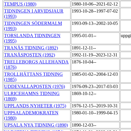
TEMPUS (1980)
1980-10-06--2021-02-12
TIDNINGEN I ARVIDSJAUR
1993-10-28--1997-07-02
(1993)
TIDNINGEN SÖDERMALM
1993-09-13--2002-10-05
(1993)
TORSLANDA TIDNINGEN
1995-01-01--
uppgi
(1995)
TRANÅS TIDNING (1892)
1891-12-11--
TRANÅSPOSTEN (1992)
1992-11-19--2023-12-31
TRELLEBORGS ALLEHANDA
1876-10-04--
(1876)
TROLLHÄTTANS TIDNING
1985-01-02--2004-12-03
(1985)
UDDEVALLAPOSTEN (1976)
1976-09-23--2017-03-03
ULRICEHAMNS TIDNING
1869-10-12--
(1869)
UPPLANDS NYHETER (1975)
1976-12-15--2019-10-31
UPPSALADEMOKRATEN
1980-01-10--1999-04-15
(1980)
UPSALA NYA TIDNING (1890)
1890-12-03--