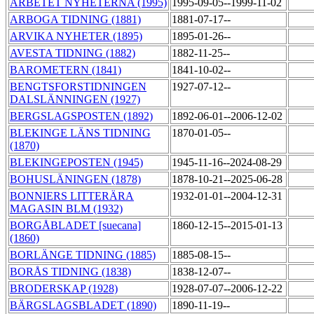
ARBETET NYHETERNA (1995)
1995-09-05--1999-11-02
ARBOGA TIDNING (1881)
1881-07-17--
ARVIKA NYHETER (1895)
1895-01-26--
AVESTA TIDNING (1882)
1882-11-25--
BAROMETERN (1841)
1841-10-02--
BENGTSFORSTIDNINGEN
1927-07-12--
DALSLÄNNINGEN (1927)
BERGSLAGSPOSTEN (1892)
1892-06-01--2006-12-02
BLEKINGE LÄNS TIDNING
1870-01-05--
(1870)
BLEKINGEPOSTEN (1945)
1945-11-16--2024-08-29
BOHUSLÄNINGEN (1878)
1878-10-21--2025-06-28
BONNIERS LITTERÄRA
1932-01-01--2004-12-31
MAGASIN BLM (1932)
BORGÅBLADET [suecana]
1860-12-15--2015-01-13
(1860)
BORLÄNGE TIDNING (1885)
1885-08-15--
BORÅS TIDNING (1838)
1838-12-07--
BRODERSKAP (1928)
1928-07-07--2006-12-22
BÄRGSLAGSBLADET (1890)
1890-11-19--