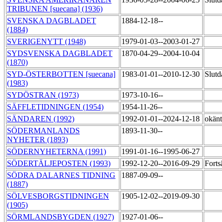
TRIBUNEN [suecana] (1936)
SVENSKA DAGBLADET
1884-12-18--
(1884)
SVERIGENYTT (1948)
1979-01-03--2003-01-27
SYDSVENSKA DAGBLADET
1870-04-29--2004-10-04
(1870)
SYD-ÖSTERBOTTEN [suecana]
1983-01-01--2010-12-30
Slutd
(1983)
SYDÖSTRAN (1973)
1973-10-16--
SÄFFLETIDNINGEN (1954)
1954-11-26--
SÄNDAREN (1992)
1992-01-01--2024-12-18
okänt
SÖDERMANLANDS
1893-11-30--
NYHETER (1893)
SÖDERNYHETERNA (1991)
1991-01-16--1995-06-27
SÖDERTÄLJEPOSTEN (1993)
1992-12-20--2016-09-29
Forts
SÖDRA DALARNES TIDNING
1887-09-09--
(1887)
SÖLVESBORGSTIDNINGEN
1905-12-02--2019-09-30
(1905)
SÖRMLANDSBYGDEN (1927)
1927-01-06--