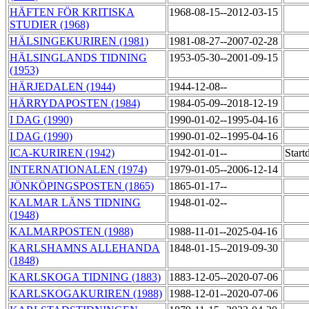
HÄFTEN FÖR KRITISKA
1968-08-15--2012-03-15
STUDIER (1968)
HÄLSINGEKURIREN (1981)
1981-08-27--2007-02-28
HÄLSINGLANDS TIDNING
1953-05-30--2001-09-15
(1953)
HÄRJEDALEN (1944)
1944-12-08--
HÄRRYDAPOSTEN (1984)
1984-05-09--2018-12-19
I DAG (1990)
1990-01-02--1995-04-16
I DAG (1990)
1990-01-02--1995-04-16
ICA-KURIREN (1942)
1942-01-01--
Start
INTERNATIONALEN (1974)
1979-01-05--2006-12-14
JÖNKÖPINGSPOSTEN (1865)
1865-01-17--
KALMAR LÄNS TIDNING
1948-01-02--
(1948)
KALMARPOSTEN (1988)
1988-11-01--2025-04-16
KARLSHAMNS ALLEHANDA
1848-01-15--2019-09-30
(1848)
KARLSKOGA TIDNING (1883)
1883-12-05--2020-07-06
KARLSKOGAKURIREN (1988)
1988-12-01--2020-07-06