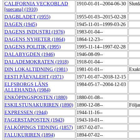
CALIFORNIA VECKOBLAD
1910-01-01--2004-06-30
Slutd
[suecana] (1910)
DAGBLADET (1955)
1955-01-03--2015-02-28
DAGEN (1945)
1945-11-01--1999-03-26
DAGENS INDUSTRI (1976)
1983-01-04--
DAGENS NYHETER (1864)
1864-12-23--
DAGENS POLITIK (1995)
1995-11-14--1997-02-28
DALABYGDEN (1946)
1946-08-09--
DALADEMOKRATEN (1918)
1918-01-04--
DIN LOKALTIDNING (1981)
1981-01-01--
Exakt
EESTI PÄEVALEHT (1971)
1971-01-07--2018-12-15
ELFSBORGS LÄNS
1984-05-17--2004-12-03
ALLEHANDA (1984)
ENKÖPINGSPOSTEN (1880)
1880-01-08--
ESKILSTUNAKURIREN (1890)
1890-12-08--
Följa
EXPRESSEN (1944)
1944-11-16--
FAGERSTAPOSTEN (1943)
1943-10-01--
FALKÖPINGS TIDNING (1857)
1857-02-07--
FALUKURIREN (1894)
1894-07-02--