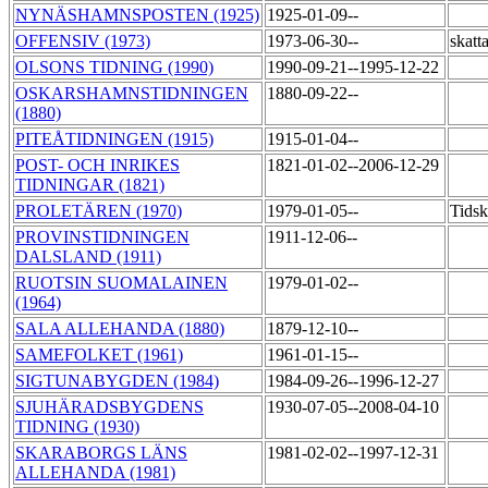
NYNÄSHAMNSPOSTEN (1925)
1925-01-09--
OFFENSIV (1973)
1973-06-30--
skatt
OLSONS TIDNING (1990)
1990-09-21--1995-12-22
OSKARSHAMNSTIDNINGEN
1880-09-22--
(1880)
PITEÅTIDNINGEN (1915)
1915-01-04--
POST- OCH INRIKES
1821-01-02--2006-12-29
TIDNINGAR (1821)
PROLETÄREN (1970)
1979-01-05--
Tidsk
PROVINSTIDNINGEN
1911-12-06--
DALSLAND (1911)
RUOTSIN SUOMALAINEN
1979-01-02--
(1964)
SALA ALLEHANDA (1880)
1879-12-10--
SAMEFOLKET (1961)
1961-01-15--
SIGTUNABYGDEN (1984)
1984-09-26--1996-12-27
SJUHÄRADSBYGDENS
1930-07-05--2008-04-10
TIDNING (1930)
SKARABORGS LÄNS
1981-02-02--1997-12-31
ALLEHANDA (1981)