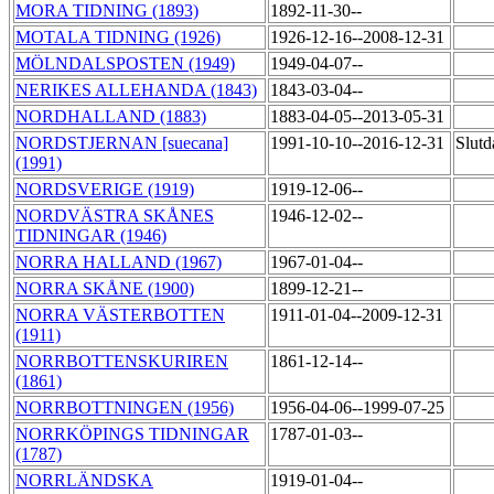
MORA TIDNING (1893)
1892-11-30--
MOTALA TIDNING (1926)
1926-12-16--2008-12-31
MÖLNDALSPOSTEN (1949)
1949-04-07--
NERIKES ALLEHANDA (1843)
1843-03-04--
NORDHALLAND (1883)
1883-04-05--2013-05-31
NORDSTJERNAN [suecana]
1991-10-10--2016-12-31
Slutd
(1991)
NORDSVERIGE (1919)
1919-12-06--
NORDVÄSTRA SKÅNES
1946-12-02--
TIDNINGAR (1946)
NORRA HALLAND (1967)
1967-01-04--
NORRA SKÅNE (1900)
1899-12-21--
NORRA VÄSTERBOTTEN
1911-01-04--2009-12-31
(1911)
NORRBOTTENSKURIREN
1861-12-14--
(1861)
NORRBOTTNINGEN (1956)
1956-04-06--1999-07-25
NORRKÖPINGS TIDNINGAR
1787-01-03--
(1787)
NORRLÄNDSKA
1919-01-04--