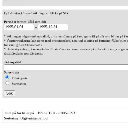
Fyll
därefter
i önskad sökning och klicka på
Sök
.
Period
(i formen: åååå-mm-dd)
--
* Sökningen högertrunkeras alltid, d.v.s. en söknng på
Fred
ger träff på allt som börjar på
Fr
* Vänstertrunkering kan göras med procenttecken, t.ex. vid sökning på förnamn
%Joel
eller 
fullständig titel
%konservativ
.
* Understrykning _ kan användas för att söka t.ex. namn stavade på olika sätt.
Lind_vist
ger t
såväl
Lindkvist
som
Lindqvist
.
Tidningstitel
Sortera på
Tidningstitel
Startdatum
Titel på för titlar på 1995-01-01- -1995-12-31
Sortering: Utgivningsperiod