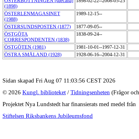
ÖSTERBOTTNINGEN [suecana]
1898-02-22--2008-05-23
(1898)
ÖSTERLENMAGASINET
1989-12-15--
(1988)
ÖSTERSUNDSPOSTEN (1877)
1877-09-05--
ÖSTGÖTA
1838-09-24--
CORRESPONDENTEN (1838)
ÖSTGÖTEN (1981)
1981-10-01--1997-12-31
ÖSTRA SMÅLAND (1928)
1928-06-16--2004-12-31
Sidan skapad Fri Aug 07 11:03:56 CEST 2026
© 2026
Kungl. biblioteket
/
Tidningsenheten
(Frågor och
Projektet Nya Lundstedt har finansierats med medel från
Stiftelsen Riksbankens Jubileumsfond