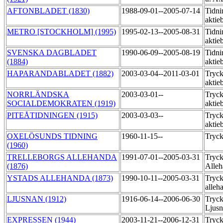
AFTONBLADET (1830)
1988-09-01--2005-07-14
Tidni
aktie
METRO [STOCKHOLM] (1995)
1995-02-13--2005-08-31
Tidni
aktie
SVENSKA DAGBLADET
1990-06-09--2005-08-19
Tidni
(1884)
aktie
HAPARANDABLADET (1882)
2003-03-04--2011-03-01
Tryck
aktie
NORRLÄNDSKA
2003-03-01--
Tryck
SOCIALDEMOKRATEN (1919)
aktie
PITEÅTIDNINGEN (1915)
2003-03-03--
Tryck
aktie
OXELÖSUNDS TIDNING
1960-11-15--
Tryck
(1960)
TRELLEBORGS ALLEHANDA
1991-07-01--2005-03-31
Tryck
(1876)
Alle
YSTADS ALLEHANDA (1873)
1990-10-11--2005-03-31
Tryck
alleh
LJUSNAN (1912)
1916-06-14--2006-06-30
Tryck
Ljus
EXPRESSEN (1944)
2003-11-21--2006-12-31
Tryck