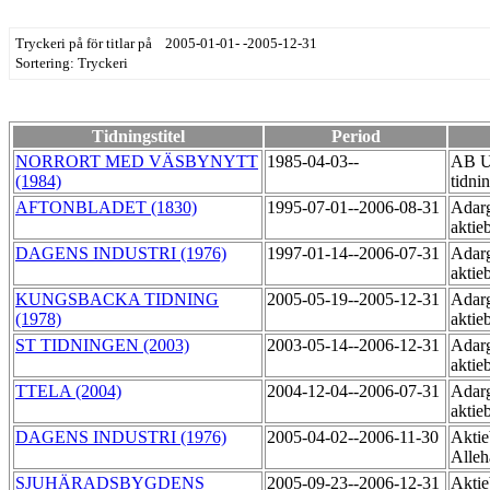
Tryckeri på för titlar på 2005-01-01- -2005-12-31
Sortering: Tryckeri
Tidningstitel
Period
NORRORT MED VÄSBYNYTT
1985-04-03--
AB U
(1984)
tidni
AFTONBLADET (1830)
1995-07-01--2006-08-31
Adarg
aktie
DAGENS INDUSTRI (1976)
1997-01-14--2006-07-31
Adarg
aktie
KUNGSBACKA TIDNING
2005-05-19--2005-12-31
Adarg
(1978)
aktie
ST TIDNINGEN (2003)
2003-05-14--2006-12-31
Adarg
aktie
TTELA (2004)
2004-12-04--2006-07-31
Adarg
aktie
DAGENS INDUSTRI (1976)
2005-04-02--2006-11-30
Aktie
Alleh
SJUHÄRADSBYGDENS
2005-09-23--2006-12-31
Aktie