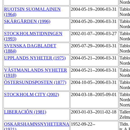
Norde
RUOTSIN SUOMALAINEN
2004-05-19--2006-03-31
Tablo
(1964)
Norde
SKÄRGÅRDEN (1996)
2004-05-20--2006-03-31
Tablo
Norde
STOCKHOLMSTIDNINGEN
2002-01-07--2006-03-27
Tablo
(1993)
Norde
SVENSKA DAGBLADET
2005-07-29--2006-03-31
Tablo
(1884)
Norde
UPPLANDS NYHETER (1975)
2004-05-21--2006-03-31
Tablo
Norde
VÄSTMANLANDS NYHETER
2004-05-21--2006-03-31
Tablo
(1918)
Norde
ÖSTERSUNDSPOSTEN (1877)
2004-10-05--2006-03-31
Tablo
Norde
STOCKHOLM CITY (2002)
2004-03-18--2005-09-01
Tablo
Norde
Norrt
LIBERACIÓN (1981)
2003-01-03--2011-02-18
Talle
Zelma
OSKARSHAMNSNYHETERNA
1952-09-22--
Tidn.
(1921)
tr. A