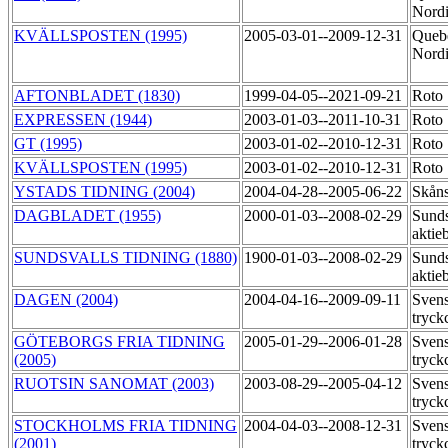
Nord
KVÄLLSPOSTEN (1995)
2005-03-01--2009-12-31
Queb
Nord
AFTONBLADET (1830)
1999-04-05--2021-09-21
Roto
EXPRESSEN (1944)
2003-01-03--2011-10-31
Roto
GT (1995)
2003-01-02--2010-12-31
Roto
KVÄLLSPOSTEN (1995)
2003-01-02--2010-12-31
Roto
YSTADS TIDNING (2004)
2004-04-28--2005-06-22
Skåns
DAGBLADET (1955)
2000-01-03--2008-02-29
Sunds
aktie
SUNDSVALLS TIDNING (1880)
1900-01-03--2008-02-29
Sunds
aktie
DAGEN (2004)
2004-04-16--2009-09-11
Sven
tryck
GÖTEBORGS FRIA TIDNING
2005-01-29--2006-01-28
Sven
(2005)
tryck
RUOTSIN SANOMAT (2003)
2003-08-29--2005-04-12
Sven
tryck
STOCKHOLMS FRIA TIDNING
2004-04-03--2008-12-31
Sven
(2001)
tryck