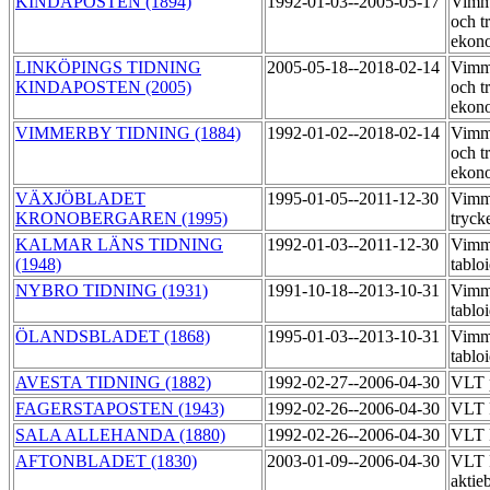
KINDAPOSTEN (1894)
1992-01-03--2005-05-17
Vimme
och t
ekon
LINKÖPINGS TIDNING
2005-05-18--2018-02-14
Vimme
KINDAPOSTEN (2005)
och t
ekon
VIMMERBY TIDNING (1884)
1992-01-02--2018-02-14
Vimme
och t
ekon
VÄXJÖBLADET
1995-01-05--2011-12-30
Vimm
KRONOBERGAREN (1995)
tryck
KALMAR LÄNS TIDNING
1992-01-03--2011-12-30
Vimme
(1948)
tablo
NYBRO TIDNING (1931)
1991-10-18--2013-10-31
Vimme
tablo
ÖLANDSBLADET (1868)
1995-01-03--2013-10-31
Vimme
tablo
AVESTA TIDNING (1882)
1992-02-27--2006-04-30
VLT 
FAGERSTAPOSTEN (1943)
1992-02-26--2006-04-30
VLT 
SALA ALLEHANDA (1880)
1992-02-26--2006-04-30
VLT 
AFTONBLADET (1830)
2003-01-09--2006-04-30
VLT 
aktie