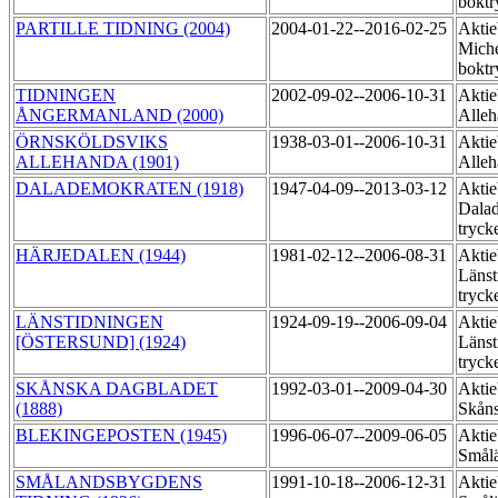
boktr
PARTILLE TIDNING (2004)
2004-01-22--2016-02-25
Aktie
Miche
boktr
TIDNINGEN
2002-09-02--2006-10-31
Aktie
ÅNGERMANLAND (2000)
Alleh
ÖRNSKÖLDSVIKS
1938-03-01--2006-10-31
Aktie
ALLEHANDA (1901)
Alleh
DALADEMOKRATEN (1918)
1947-04-09--2013-03-12
Aktie
Dala
tryck
HÄRJEDALEN (1944)
1981-02-12--2006-08-31
Aktie
Länst
tryck
LÄNSTIDNINGEN
1924-09-19--2006-09-04
Aktie
[ÖSTERSUND] (1924)
Länst
tryck
SKÅNSKA DAGBLADET
1992-03-01--2009-04-30
Aktie
(1888)
Skåns
BLEKINGEPOSTEN (1945)
1996-06-07--2009-06-05
Aktie
Smål
SMÅLANDSBYGDENS
1991-10-18--2006-12-31
Aktie