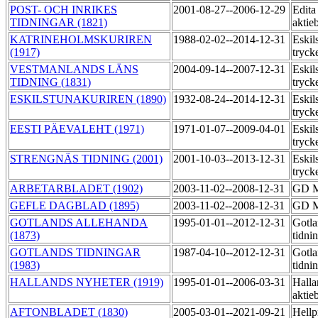
POST- OCH INRIKES
2001-08-27--2006-12-29
Edita
TIDNINGAR (1821)
aktie
KATRINEHOLMSKURIREN
1988-02-02--2014-12-31
Eskil
(1917)
tryck
VESTMANLANDS LÄNS
2004-09-14--2007-12-31
Eskil
TIDNING (1831)
tryck
ESKILSTUNAKURIREN (1890)
1932-08-24--2014-12-31
Eskil
tryck
EESTI PÄEVALEHT (1971)
1971-01-07--2009-04-01
Eskil
tryck
STRENGNÄS TIDNING (2001)
2001-10-03--2013-12-31
Eskil
tryck
ARBETARBLADET (1902)
2003-11-02--2008-12-31
GD M
GEFLE DAGBLAD (1895)
2003-11-02--2008-12-31
GD M
GOTLANDS ALLEHANDA
1995-01-01--2012-12-31
Gotla
(1873)
tidni
GOTLANDS TIDNINGAR
1987-04-10--2012-12-31
Gotla
(1983)
tidni
HALLANDS NYHETER (1919)
1995-01-01--2006-03-31
Halla
aktie
AFTONBLADET (1830)
2005-03-01--2021-09-21
Hellp