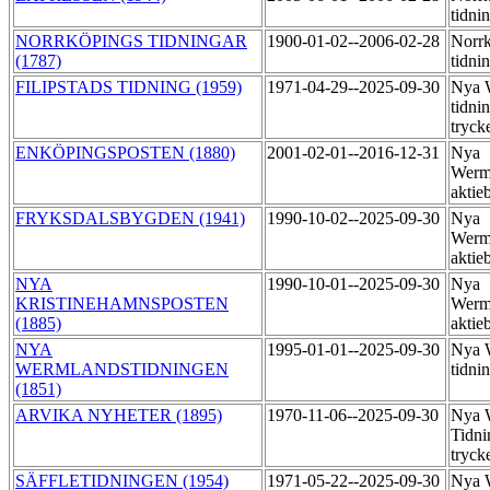
tidni
NORRKÖPINGS TIDNINGAR
1900-01-02--2006-02-28
Norr
(1787)
tidni
FILIPSTADS TIDNING (1959)
1971-04-29--2025-09-30
Nya 
tidni
tryck
ENKÖPINGSPOSTEN (1880)
2001-02-01--2016-12-31
Nya
Werm
aktie
FRYKSDALSBYGDEN (1941)
1990-10-02--2025-09-30
Nya
Werm
aktie
NYA
1990-10-01--2025-09-30
Nya
KRISTINEHAMNSPOSTEN
Werm
(1885)
aktie
NYA
1995-01-01--2025-09-30
Nya 
WERMLANDSTIDNINGEN
tidni
(1851)
ARVIKA NYHETER (1895)
1970-11-06--2025-09-30
Nya 
Tidni
tryck
SÄFFLETIDNINGEN (1954)
1971-05-22--2025-09-30
Nya 