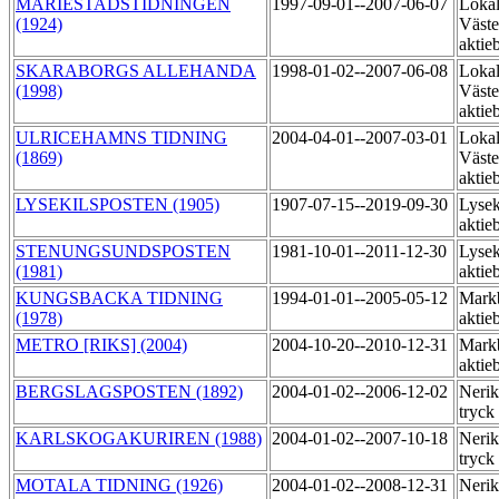
MARIESTADSTIDNINGEN
1997-09-01--2007-06-07
Lokal
(1924)
Väste
aktie
SKARABORGS ALLEHANDA
1998-01-02--2007-06-08
Lokal
(1998)
Väste
aktie
ULRICEHAMNS TIDNING
2004-04-01--2007-03-01
Lokal
(1869)
Väste
aktie
LYSEKILSPOSTEN (1905)
1907-07-15--2019-09-30
Lysek
aktie
STENUNGSUNDSPOSTEN
1981-10-01--2011-12-30
Lysek
(1981)
aktie
KUNGSBACKA TIDNING
1994-01-01--2005-05-12
Markb
(1978)
aktie
METRO [RIKS] (2004)
2004-10-20--2010-12-31
Markb
aktie
BERGSLAGSPOSTEN (1892)
2004-01-02--2006-12-02
Nerik
tryck
KARLSKOGAKURIREN (1988)
2004-01-02--2007-10-18
Nerik
tryck
MOTALA TIDNING (1926)
2004-01-02--2008-12-31
Nerik