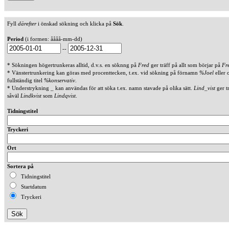
Fyll
därefter
i önskad sökning och klicka på
Sök
.
Period
(i formen: åååå-mm-dd)
--
* Sökningen högertrunkeras alltid, d.v.s. en söknng på
Fred
ger träff på allt som börjar på
Fr
* Vänstertrunkering kan göras med procenttecken, t.ex. vid sökning på förnamn
%Joel
eller 
fullständig titel
%konservativ
.
* Understrykning _ kan användas för att söka t.ex. namn stavade på olika sätt.
Lind_vist
ger t
såväl
Lindkvist
som
Lindqvist
.
Tidningstitel
Tryckeri
Ort
Sortera på
Tidningstitel
Startdatum
Tryckeri