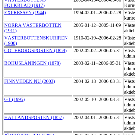
FOLKBLAD (1917)
Kurir
EXPRESSEN (1944)
1994-02-01--2006-02-28
Väste
kurir
NORRA VÄSTERBOTTEN
2005-01-12--2005-11-09
Väste
(1911)
aktie
VÄSTERBOTTENSKURIREN
1910-02-19--2006-02-28
Väste
(1900)
aktie
GÖTEBORGSPOSTEN (1859)
2002-05-02--2006-05-31
Västs
tidni
BOHUSLÄNINGEN (1878)
2003-02-11--2006-05-31
Västs
tidni
aktie
FINNVEDEN NU (2003)
2004-02-18--2006-03-31
Västs
tidni
aktie
GT (1995)
2002-05-10--2006-03-31
Västs
tidni
aktie
HALLANDSPOSTEN (1857)
2002-04-01--2006-05-31
Västs
tidni
aktie