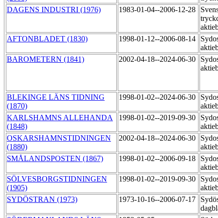
DAGENS INDUSTRI (1976)
1983-01-04--2006-12-28
Sven
tryck
aktie
AFTONBLADET (1830)
1998-01-12--2006-08-14
Sydos
aktie
BAROMETERN (1841)
2002-04-18--2024-06-30
Sydos
aktie
BLEKINGE LÄNS TIDNING
1998-01-02--2024-06-30
Sydos
(1870)
aktie
KARLSHAMNS ALLEHANDA
1998-01-02--2019-09-30
Sydos
(1848)
aktie
OSKARSHAMNSTIDNINGEN
2002-04-18--2024-06-30
Sydos
(1880)
aktie
SMÅLANDSPOSTEN (1867)
1998-01-02--2006-09-18
Sydos
aktie
SÖLVESBORGSTIDNINGEN
1998-01-02--2019-09-30
Sydos
(1905)
aktie
SYDÖSTRAN (1973)
1973-10-16--2006-07-17
Sydös
dagbl