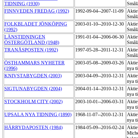
TIDNING (1930)
Smål
FINNVEDEN FREDAG (1992)
1992-09-04--2007-11-09
Aktie
Smål
FOLKBLADET JÖNKÖPING
2003-01-10--2010-12-30
Aktie
(1992)
Smål
LÄNSTIDNINGEN
1991-01-04--2006-06-30
Aktie
ÖSTERGÖTLAND (1948)
Smål
TRANÅSPOSTEN (1992)
1997-05-28--2011-12-31
Aktie
Smål
ÖSTHAMMARS NYHETER
2003-05-08--2009-03-26
Aktie
(1996)
nya t
KNIVSTABYGDEN (2003)
2003-04-09--2010-12-31
Aktie
nya t
SIGTUNABYGDEN (2004)
2004-01-14--2010-12-31
Aktie
nya t
STOCKHOLM CITY (2002)
2003-10-01--2006-03-31
Aktie
nya t
UPSALA NYA TIDNING (1890)
1968-11-07--2010-12-31
Aktie
nya t
HÄRRYDAPOSTEN (1984)
1984-05-09--2016-02-24
Aktie
Miche