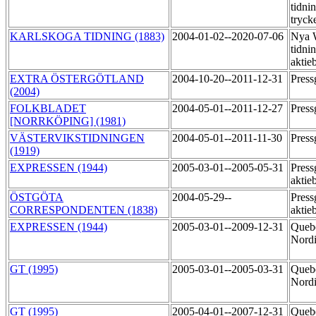
tidni
tryck
KARLSKOGA TIDNING (1883)
2004-01-02--2020-07-06
Nya 
tidni
aktie
EXTRA ÖSTERGÖTLAND
2004-10-20--2011-12-31
Pres
(2004)
FOLKBLADET
2004-05-01--2011-12-27
Pres
[NORRKÖPING] (1981)
VÄSTERVIKSTIDNINGEN
2004-05-01--2011-11-30
Pres
(1919)
EXPRESSEN (1944)
2005-03-01--2005-05-31
Press
aktie
ÖSTGÖTA
2004-05-29--
Press
CORRESPONDENTEN (1838)
aktie
EXPRESSEN (1944)
2005-03-01--2009-12-31
Queb
Nord
GT (1995)
2005-03-01--2005-03-31
Queb
Nord
GT (1995)
2005-04-01--2007-12-31
Queb