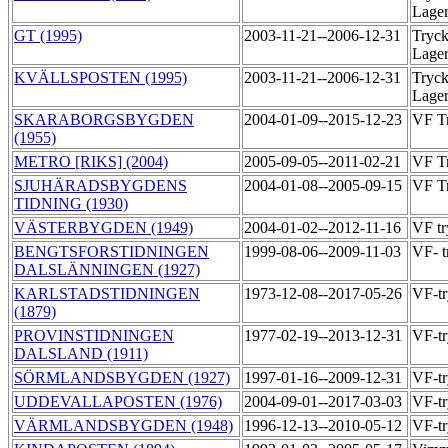
Lage
GT (1995)
2003-11-21--2006-12-31
Tryck
Lage
KVÄLLSPOSTEN (1995)
2003-11-21--2006-12-31
Tryck
Lage
SKARABORGSBYGDEN
2004-01-09--2015-12-23
VF T
(1955)
METRO [RIKS] (2004)
2005-09-05--2011-02-21
VF Tr
SJUHÄRADSBYGDENS
2004-01-08--2005-09-15
VF Tr
TIDNING (1930)
VÄSTERBYGDEN (1949)
2004-01-02--2012-11-16
VF tr
BENGTSFORSTIDNINGEN
1999-08-06--2009-11-03
VF- t
DALSLÄNNINGEN (1927)
KARLSTADSTIDNINGEN
1973-12-08--2017-05-26
VF-t
(1879)
PROVINSTIDNINGEN
1977-02-19--2013-12-31
VF-t
DALSLAND (1911)
SÖRMLANDSBYGDEN (1927)
1997-01-16--2009-12-31
VF-t
UDDEVALLAPOSTEN (1976)
2004-09-01--2017-03-03
VF-tr
VÄRMLANDSBYGDEN (1948)
1996-12-13--2010-05-12
VF-tr