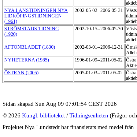
aktie
NYA LÄNSTIDNINGEN NYA
2002-05-02--2006-05-31
Västs
LIDKÖPINGSTIDNINGEN
tidni
(1961)
aktie
STRÖMSTADS TIDNING
2002-10-15--2006-05-30
Västs
(1920)
tidni
aktie
AFTONBLADET (1830)
2002-03-01--2006-12-31
Örnsk
Alle
NYHETERNA (1985)
1996-01-09--2011-05-02
Östra
Akti
ÖSTRAN (2005)
2005-01-03--2011-05-02
Östra
aktie
Sidan skapad Sun Aug 09 07:01:54 CEST 2026
© 2026
Kungl. biblioteket
/
Tidningsenheten
(Frågor och
Projektet Nya Lundstedt har finansierats med medel från