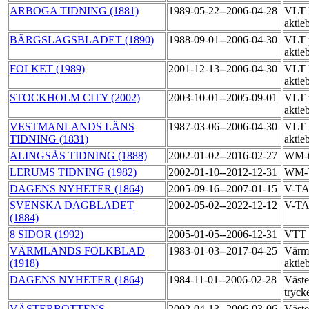
ARBOGA TIDNING (1881)
1989-05-22--2006-04-28
VLT 
aktie
BÄRGSLAGSBLADET (1890)
1988-09-01--2006-04-30
VLT 
aktie
FOLKET (1989)
2001-12-13--2006-04-30
VLT 
aktie
STOCKHOLM CITY (2002)
2003-10-01--2005-09-01
VLT 
aktie
VESTMANLANDS LÄNS
1987-03-06--2006-04-30
VLT 
TIDNING (1831)
aktie
ALINGSÅS TIDNING (1888)
2002-01-02--2016-02-27
WM-t
LERUMS TIDNING (1982)
2002-01-10--2012-12-31
WM-
DAGENS NYHETER (1864)
2005-09-16--2007-01-15
V-T
SVENSKA DAGBLADET
2002-05-02--2022-12-12
V-T
(1884)
8 SIDOR (1992)
2005-01-05--2006-12-31
VTT 
VÄRMLANDS FOLKBLAD
1983-01-03--2017-04-25
Värml
(1918)
aktie
DAGENS NYHETER (1864)
1984-11-01--2006-02-28
Väste
tryck
VÄSTERBOTTENS
2002-04-13--2006-03-06
Väste