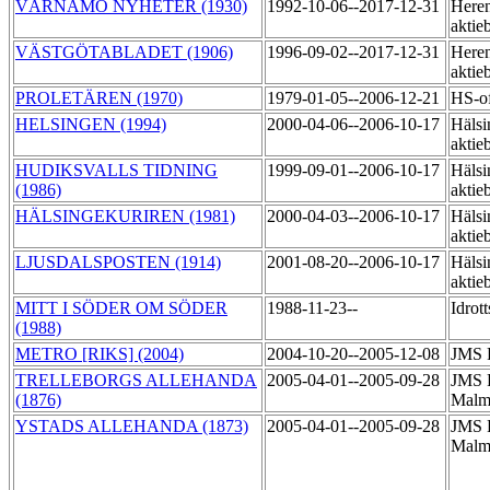
VÄRNAMO NYHETER (1930)
1992-10-06--2017-12-31
Heren
aktie
VÄSTGÖTABLADET (1906)
1996-09-02--2017-12-31
Heren
aktie
PROLETÄREN (1970)
1979-01-05--2006-12-21
HS-of
HELSINGEN (1994)
2000-04-06--2006-10-17
Hälsi
aktie
HUDIKSVALLS TIDNING
1999-09-01--2006-10-17
Hälsi
(1986)
aktie
HÄLSINGEKURIREN (1981)
2000-04-03--2006-10-17
Hälsi
aktie
LJUSDALSPOSTEN (1914)
2001-08-20--2006-10-17
Hälsi
aktie
MITT I SÖDER OM SÖDER
1988-11-23--
Idrot
(1988)
METRO [RIKS] (2004)
2004-10-20--2005-12-08
JMS R
TRELLEBORGS ALLEHANDA
2005-04-01--2005-09-28
JMS R
(1876)
Malm
YSTADS ALLEHANDA (1873)
2005-04-01--2005-09-28
JMS R
Malm