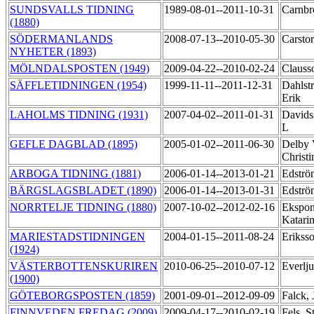
SUNDSVALLS TIDNING
1989-08-01--2011-10-31
Carnbr
(1880)
SÖDERMANLANDS
2008-07-13--2010-05-30
Carsto
NYHETER (1893)
MÖLNDALSPOSTEN (1949)
2009-04-22--2010-02-24
Clauss
SÄFFLETIDNINGEN (1954)
1999-11-11--2011-12-31
Dahlst
Erik
LAHOLMS TIDNING (1931)
2007-04-02--2011-01-31
Davids
L
GEFLE DAGBLAD (1895)
2005-01-02--2011-06-30
Delby 
Christ
ARBOGA TIDNING (1881)
2006-01-14--2013-01-21
Edströ
BÄRGSLAGSBLADET (1890)
2006-01-14--2013-01-31
Edströ
NORRTELJE TIDNING (1880)
2007-10-02--2012-02-16
Ekspon
Katari
MARIESTADSTIDNINGEN
2004-01-15--2011-08-24
Erikss
(1924)
VÄSTERBOTTENSKURIREN
2010-06-25--2010-07-12
Everlj
(1900)
GÖTEBORGSPOSTEN (1859)
2001-09-01--2012-09-09
Falck,
FINNVEDEN FREDAG (2009)
2009-04-17--2010-02-19
Fels, S