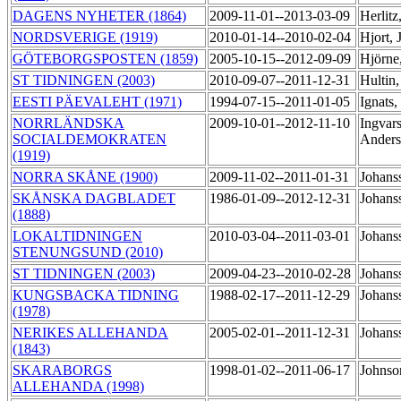
DAGENS NYHETER (1864)
2009-11-01--2013-03-09
Herlitz
NORDSVERIGE (1919)
2010-01-14--2010-02-04
Hjort,
GÖTEBORGSPOSTEN (1859)
2005-10-15--2012-09-09
Hjörne
ST TIDNINGEN (2003)
2010-09-07--2011-12-31
Hultin
EESTI PÄEVALEHT (1971)
1994-07-15--2011-01-05
Ignats
NORRLÄNDSKA
2009-10-01--2012-11-10
Ingvar
SOCIALDEMOKRATEN
Ander
(1919)
NORRA SKÅNE (1900)
2009-11-02--2011-01-31
Johans
SKÅNSKA DAGBLADET
1986-01-09--2012-12-31
Johans
(1888)
LOKALTIDNINGEN
2010-03-04--2011-03-01
Johans
STENUNGSUND (2010)
ST TIDNINGEN (2003)
2009-04-23--2010-02-28
Johans
KUNGSBACKA TIDNING
1988-02-17--2011-12-29
Johans
(1978)
NERIKES ALLEHANDA
2005-02-01--2011-12-31
Johans
(1843)
SKARABORGS
1998-01-02--2011-06-17
Johnso
ALLEHANDA (1998)