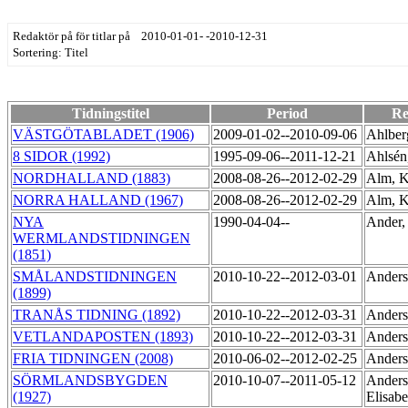
Redaktör på för titlar på 2010-01-01- -2010-12-31
Sortering: Titel
Tidningstitel
Period
Re
VÄSTGÖTABLADET (1906)
2009-01-02--2010-09-06
Ahlber
8 SIDOR (1992)
1995-09-06--2011-12-21
Ahlsén
NORDHALLAND (1883)
2008-08-26--2012-02-29
Alm, K
NORRA HALLAND (1967)
2008-08-26--2012-02-29
Alm, K
NYA
1990-04-04--
Ander,
WERMLANDSTIDNINGEN
(1851)
SMÅLANDSTIDNINGEN
2010-10-22--2012-03-01
Anders
(1899)
TRANÅS TIDNING (1892)
2010-10-22--2012-03-31
Anders
VETLANDAPOSTEN (1893)
2010-10-22--2012-03-31
Anders
FRIA TIDNINGEN (2008)
2010-06-02--2012-02-25
Anders
SÖRMLANDSBYGDEN
2010-10-07--2011-05-12
Anders
(1927)
Elisab