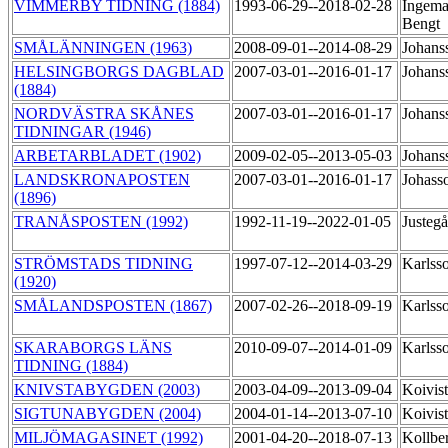
VIMMERBY TIDNING (1884)
1993-06-29--2018-02-28
Ingema
Bengt
SMÅLÄNNINGEN (1963)
2008-09-01--2014-08-29
Johans
HELSINGBORGS DAGBLAD
2007-03-01--2016-01-17
Johans
(1884)
NORDVÄSTRA SKÅNES
2007-03-01--2016-01-17
Johans
TIDNINGAR (1946)
ARBETARBLADET (1902)
2009-02-05--2013-05-03
Johans
LANDSKRONAPOSTEN
2007-03-01--2016-01-17
Johass
(1896)
TRANÅSPOSTEN (1992)
1992-11-19--2022-01-05
Justegå
STRÖMSTADS TIDNING
1997-07-12--2014-03-29
Karlss
(1920)
SMÅLANDSPOSTEN (1867)
2007-02-26--2018-09-19
Karlss
SKARABORGS LÄNS
2010-09-07--2014-01-09
Karlss
TIDNING (1884)
KNIVSTABYGDEN (2003)
2003-04-09--2013-09-04
Koivis
SIGTUNABYGDEN (2004)
2004-01-14--2013-07-10
Koivis
MILJÖMAGASINET (1992)
2001-04-20--2018-07-13
Kollbe