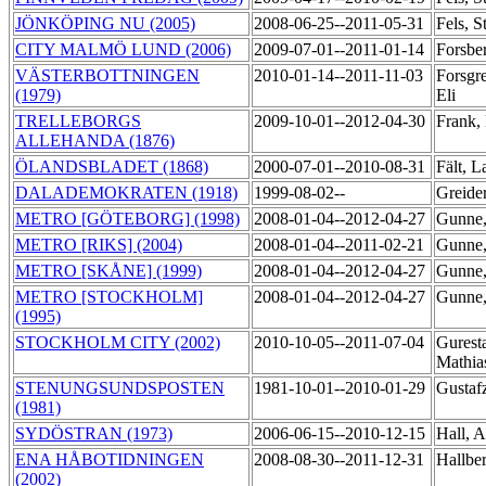
JÖNKÖPING NU (2005)
2008-06-25--2011-05-31
Fels, S
CITY MALMÖ LUND (2006)
2009-07-01--2011-01-14
Forsbe
VÄSTERBOTTNINGEN
2010-01-14--2011-11-03
Forsgr
(1979)
Eli
TRELLEBORGS
2009-10-01--2012-04-30
Frank,
ALLEHANDA (1876)
ÖLANDSBLADET (1868)
2000-07-01--2010-08-31
Fält, 
DALADEMOKRATEN (1918)
1999-08-02--
Greide
METRO [GÖTEBORG] (1998)
2008-01-04--2012-04-27
Gunne,
METRO [RIKS] (2004)
2008-01-04--2011-02-21
Gunne,
METRO [SKÅNE] (1999)
2008-01-04--2012-04-27
Gunne,
METRO [STOCKHOLM]
2008-01-04--2012-04-27
Gunne,
(1995)
STOCKHOLM CITY (2002)
2010-10-05--2011-07-04
Gurest
Mathi
STENUNGSUNDSPOSTEN
1981-10-01--2010-01-29
Gustaf
(1981)
SYDÖSTRAN (1973)
2006-06-15--2010-12-15
Hall, 
ENA HÅBOTIDNINGEN
2008-08-30--2011-12-31
Hallbe
(2002)