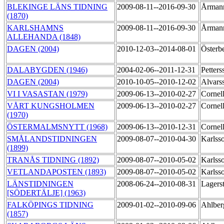
BLEKINGE LÄNS TIDNING
2009-08-11--2016-09-30
Årmann
(1870)
KARLSHAMNS
2009-08-11--2016-09-30
Årmann
ALLEHANDA (1848)
DAGEN (2004)
2010-12-03--2014-08-01
Österb
DALABYGDEN (1946)
2004-02-06--2011-12-31
Petter
DAGEN (2004)
2010-10-05--2010-12-02
Alvars
VI I VASASTAN (1979)
2009-06-13--2010-02-27
Cornel
VÅRT KUNGSHOLMEN
2009-06-13--2010-02-27
Cornel
(1970)
ÖSTERMALMSNYTT (1968)
2009-06-13--2010-12-31
Cornel
SMÅLANDSTIDNINGEN
2009-08-07--2010-04-30
Karlss
(1899)
TRANÅS TIDNING (1892)
2009-08-07--2010-05-02
Karlss
VETLANDAPOSTEN (1893)
2009-08-07--2010-05-02
Karlss
LÄNSTIDNINGEN
2008-06-24--2010-08-31
Lagers
[SÖDERTÄLJE] (1963)
FALKÖPINGS TIDNING
2009-01-02--2010-09-06
Ahlber
(1857)