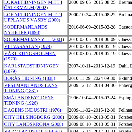
LOKALTIDNINGEN MITT I
2006-09-05--2015-08-25
Breima
ÖSTERMALM (2002)
LOKALTIDNINGEN MITT I
2000-10-24--2015-08-25
Breima
UPPLANDS VÄSBY (2000)
SÖDERMANLANDS
2010-06-09--2015-02-28
Carsto
NYHETER (1893)
SÖDERMALMSNYTT (2001)
2010-03-05--2018-06-09
Claess
VI I VASASTAN (1979)
2010-03-06--2018-05-19
Claess
VÅRT KUNGSHOLMEN
2010-03-06--2018-05-19
Claess
(1970)
KARLSTADSTIDNINGEN
2007-10-11--2013-12-19
Dahl, 
(1879)
BORÅS TIDNING (1838)
2010-11-29--2024-09-30
Eklund
VESTMANLANDS LÄNS
2009-12-12--2014-04-30
Enberg
TIDNING (1831)
SMÅLANDSBYGDENS
1996-10-04--2015-03-24
Esping
TIDNING (1926)
DAGENS INDUSTRI (1976)
2009-11-02--2015-12-30
Fellma
CITY HELSINGBORG (2008)
2009-08-10--2013-05-31
Forsbe
CITY LANDSKRONA (2008)
2009-08-10--2013-05-31
Forsbe
VÄRMLANDS FOLKBLAD
2004-12-14--2017-03-31
Franke