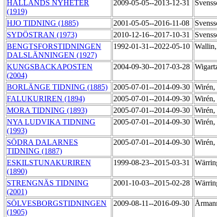
HALLANDS NYHETER
2009-05-05--2013-12-31
Svenss
(1919)
HJO TIDNING (1885)
2001-05-05--2016-11-08
Svenss
SYDÖSTRAN (1973)
2010-12-16--2017-10-31
Svenss
BENGTSFORSTIDNINGEN
1992-01-31--2022-05-10
Wallin
DALSLÄNNINGEN (1927)
KUNGSBACKAPOSTEN
2004-09-30--2017-03-28
Wigart
(2004)
BORLÄNGE TIDNING (1885)
2005-07-01--2014-09-30
Wirén
FALUKURIREN (1894)
2005-07-01--2014-09-30
Wirén
MORA TIDNING (1893)
2005-07-01--2014-09-30
Wirén
NYA LUDVIKA TIDNING
2005-07-01--2014-09-30
Wirén
(1993)
SÖDRA DALARNES
2005-07-01--2014-09-30
Wirén
TIDNING (1887)
ESKILSTUNAKURIREN
1999-08-23--2015-03-31
Wärrin
(1890)
STRENGNÄS TIDNING
2001-10-03--2015-02-28
Wärrin
(2001)
SÖLVESBORGSTIDNINGEN
2009-08-11--2016-09-30
Årmann
(1905)