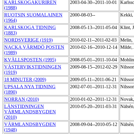
KARLSKOGAKURIREN
2003-04-30--2011-10-01
Karlss
(1988)
RUOTSIN SUOMALAINEN
2000-08-03--
Kekki,
(1964)
KARLSKOGA TIDNING
2008-05-13--2011-05-04
Klint,
(1883)
NORDSVERIGE (1919)
2010-02-11--2011-02-03
Melin,
NACKA VÄRMDÖ POSTEN
2010-02-16--2010-12-14
Milde,
(1989)
KVÄLLSPOSTEN (1995)
2008-05-01--2011-10-04
Mohlin
VÄSTERVIKSTIDNINGEN
2009-08-15--2012-02-29
Nilsso
(1919)
18 MINUTER (2009)
2009-05-11--2011-06-21
Nilsso
UPSALA NYA TIDNING
2002-07-01--2011-12-31
Nilsso
(1890)
NORRAN (2010)
2010-01-02--2011-12-31
Novak,
LÄNSTIDNINGEN
2010-05-20--2011-03-31
Nälsén
VÄRMLANDSBYGDEN
(2010)
VÄRMLANDSBYGDEN
2008-09-04--2010-05-12
Nälsèn
(1948)