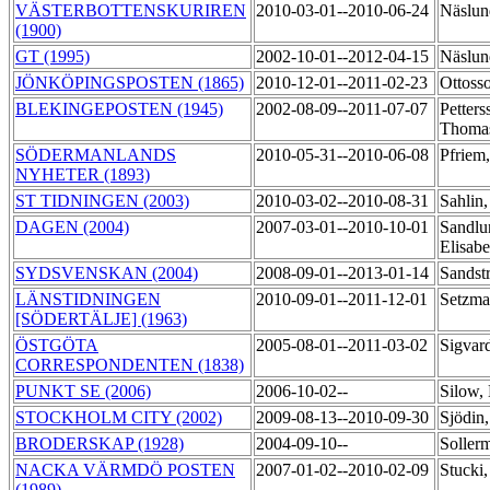
VÄSTERBOTTENSKURIREN
2010-03-01--2010-06-24
Näslun
(1900)
GT (1995)
2002-10-01--2012-04-15
Näslun
JÖNKÖPINGSPOSTEN (1865)
2010-12-01--2011-02-23
Ottoss
BLEKINGEPOSTEN (1945)
2002-08-09--2011-07-07
Petters
Thoma
SÖDERMANLANDS
2010-05-31--2010-06-08
Pfriem
NYHETER (1893)
ST TIDNINGEN (2003)
2010-03-02--2010-08-31
Sahlin
DAGEN (2004)
2007-03-01--2010-10-01
Sandlu
Elisab
SYDSVENSKAN (2004)
2008-09-01--2013-01-14
Sandst
LÄNSTIDNINGEN
2010-09-01--2011-12-01
Setzm
[SÖDERTÄLJE] (1963)
ÖSTGÖTA
2005-08-01--2011-03-02
Sigvar
CORRESPONDENTEN (1838)
PUNKT SE (2006)
2006-10-02--
Silow,
STOCKHOLM CITY (2002)
2009-08-13--2010-09-30
Sjödin
BRODERSKAP (1928)
2004-09-10--
Soller
NACKA VÄRMDÖ POSTEN
2007-01-02--2010-02-09
Stucki
(1989)