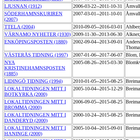
LJUSNAN (1912)
2006-03-22--2011-10-31
Åmvall
SÖDERHAMNSKURIREN
2007-03-01--2011-10-01
Åmvall
(2007)
TTELA (2004)
2010-09-05--2016-03-01
Ahlber
VÄRNAMO NYHETER (1930)
2009-11-30--2013-06-30
Alkner
ENKÖPINGSPOSTEN (1880)
2002-09-04--2013-09-01
Anders
Thom
VÄSTERÅS TIDNING (1997)
2007-01-06--2017-06-07
Blom, 
NYA
2005-08-26--2015-03-30
Blomkv
KRISTINEHAMNSPOSTEN
(1885)
LIDINGÖ TIDNING (1994)
2010-01-05--2015-08-25
Breima
LOKALTIDNINGEN MITT I
2005-10-04--2015-12-29
Breima
BOTKYRKA (2000)
LOKALTIDNINGEN MITT I
2006-09-05--2015-08-25
Breima
BROMMA (2000)
LOKALTIDNINGEN MITT I
2000-10-24--2015-08-25
Breima
DANDERYD (2000)
LOKALTIDNINGEN MITT I
2005-10-04--2015-09-01
Breima
HANINGE (2000)