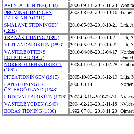
AVESTA TIDNING (1882)
2006-09-13--2012-11-28
Wohlfa
PROVINSTIDNINGEN
2003-08-02--2010-10-16
Tranef
DALSLAND (1911)
SMÅLANDSTIDNINGEN
2010-05-03--2010-10-21
Lith, 
(1899)
TRANÅS TIDNING (1892)
2010-05-03--2010-10-21
Lith, 
VETLANDAPOSTEN (1893)
2010-05-03--2010-10-21
Lith, 
VÄSTERBOTTENS
2010-04-06--2012-04-17
Nordst
FOLKBLAD (1917)
Daniel
NORRBOTTENSKURIREN
2008-01-03--2017-02-28
Ehnbo
(1861)
PITEÅTIDNINGEN (1915)
2005-10-05--2016-12-19
Lilja, 
LÄNSTIDNINGEN
2008-03-14--
Norlen
ÖSTERGÖTLAND (1948)
UDDEVALLAPOSTEN (1976)
2004-03-11--2010-03-31
Nyber
VÄSTERBYGDEN (1949)
2004-02-20--2012-11-16
Nyber
BORÅS TIDNING (1838)
1992-07-01--2010-11-28
Öjmert