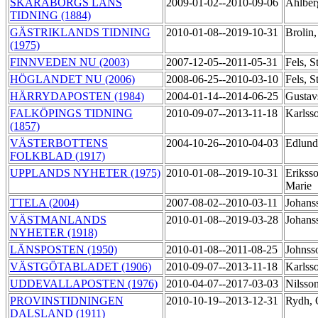
SKARABORGS LÄNS
2009-01-02--2010-09-06
Ahlber
TIDNING (1884)
GÄSTRIKLANDS TIDNING
2010-01-08--2019-10-31
Brolin
(1975)
FINNVEDEN NU (2003)
2007-12-05--2011-05-31
Fels, S
HÖGLANDET NU (2006)
2008-06-25--2010-03-10
Fels, S
HÄRRYDAPOSTEN (1984)
2004-01-14--2014-06-25
Gustav
FALKÖPINGS TIDNING
2010-09-07--2013-11-18
Karlss
(1857)
VÄSTERBOTTENS
2004-10-26--2010-04-03
Edlund
FOLKBLAD (1917)
UPPLANDS NYHETER (1975)
2010-01-08--2019-10-31
Erikss
Marie
TTELA (2004)
2007-08-02--2010-03-11
Johans
VÄSTMANLANDS
2010-01-08--2019-03-28
Johans
NYHETER (1918)
LÄNSPOSTEN (1950)
2010-01-08--2011-08-25
Johnss
VÄSTGÖTABLADET (1906)
2010-09-07--2013-11-18
Karlss
UDDEVALLAPOSTEN (1976)
2010-04-07--2017-03-03
Nilsso
PROVINSTIDNINGEN
2010-10-19--2013-12-31
Rydh,
DALSLAND (1911)