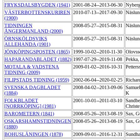
FRYKSDALSBYGDEN (1941)
2001-08-24--2013-06-30
Nyberg
VÄSTERBOTTENSKURIREN
2010-07-13--2017-09-30
Näslun
(1900)
TIDNINGEN
2008-05-27--2015-08-31
Näslun
ÅNGERMANLAND (2000)
ÖRNSKÖLDSVIKS
2008-05-27--2015-08-31
Näslun
ALLEHANDA (1901)
JÖNKÖPINGSPOSTEN (1865)
1999-10-02--2010-11-30
Olovss
HAPARANDABLADET (1882)
1997-07-29--2019-11-08
Pekka,
MOTALA & VADSTENA
2009-01-02--2016-10-31
Petters
TIDNING (2009)
FILIPSTADS TIDNING (1959)
2002-06-04--2020-02-25
Richar
SVENSKA DAGBLADET
2008-04-02--2013-09-06
Samuel
(1884)
K
FOLKBLADET
2001-10-01--2011-03-10
Sandbe
[NORRKÖPING] (1981)
Christ
BAROMETERN (1841)
2008-05-26--2013-08-19
Sax, G
OSKARSHAMNSTIDNINGEN
2008-05-26--2013-08-19
Sax, G
(1880)
BOHUSLÄNINGEN (1878)
2009-09-01--2016-12-31
Sundha