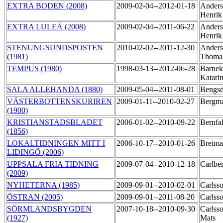
EXTRA BODEN (2008)
2009-02-04--2012-01-18
Anders
Henri
EXTRA LULEÅ (2008)
2009-02-04--2011-06-22
Anders
Henri
STENUNGSUNDSPOSTEN
2010-02-02--2011-12-30
Anders
(1981)
Thoma
TEMPUS (1980)
1998-03-13--2012-06-28
Barnek
Katari
SALA ALLEHANDA (1880)
2009-05-04--2011-08-01
Bengsd
VÄSTERBOTTENSKURIREN
2009-01-11--2010-02-27
Bergma
(1900)
KRISTIANSTADSBLADET
2006-01-02--2010-09-22
Bernfa
(1856)
LOKALTIDNINGEN MITT I
2006-10-17--2010-01-26
Breima
LIDINGÖ (2006)
UPPSALA FRIA TIDNING
2009-07-04--2010-12-18
Carlbe
(2009)
NYHETERNA (1985)
2009-09-01--2010-02-01
Carlss
ÖSTRAN (2005)
2009-09-01--2011-08-20
Carlss
SÖRMLANDSBYGDEN
2007-10-18--2010-09-30
Carlss
(1927)
Mats