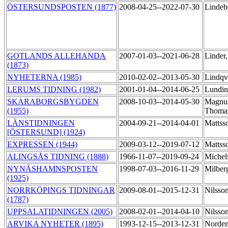
ÖSTERSUNDSPOSTEN (1877)
2008-04-25--2022-07-30
Lindeb
GOTLANDS ALLEHANDA
2007-01-03--2021-06-28
Linder
(1873)
NYHETERNA (1985)
2010-02-02--2013-05-30
Lindqvi
LERUMS TIDNING (1982)
2001-01-04--2014-06-25
Lundin
SKARABORGSBYGDEN
2008-10-03--2014-05-30
Magnu
(1955)
Thom
LÄNSTIDNINGEN
2004-09-21--2014-04-01
Mattss
[ÖSTERSUND] (1924)
EXPRESSEN (1944)
2009-03-12--2019-07-12
Mattss
ALINGSÅS TIDNING (1888)
1966-11-07--2019-09-24
Michel
NYNÄSHAMNSPOSTEN
1998-07-03--2016-11-29
Milber
(1925)
NORRKÖPINGS TIDNINGAR
2009-08-01--2015-12-31
Nilsso
(1787)
UPPSALATIDNINGEN (2005)
2008-02-01--2014-04-10
Nilsso
ARVIKA NYHETER (1895)
1993-12-15--2013-12-31
Norden