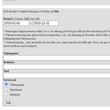
Fyll
därefter
i önskad sökning och klicka på
Sök
.
Period
(i formen: åååå-mm-dd)
--
* Sökningen högertrunkeras alltid, d.v.s. en söknng på
Fred
ger träff på allt som börjar på
Fr
* Vänstertrunkering kan göras med procenttecken, t.ex. vid sökning på förnamn
%Joel
eller 
fullständig titel
%konservativ
.
* Understrykning _ kan användas för att söka t.ex. namn stavade på olika sätt.
Lind_vist
ger t
såväl
Lindkvist
som
Lindqvist
.
Tidningstitel
Redaktör
Titel
Sortera på
Tidningstitel
Startdatum
Redaktör