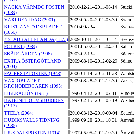
NACKA VÄRMDÖ POSTEN
2010-12-21--2011-06-14
Stucki
(1989)
VÄRLDEN IDAG (2001)
2009-05-20--2011-03-30
Sværen
KRISTIANSTADSBLADET
2010-09-23--
Svenss
(1856)
YSTADS ALLEHANDA (1873)
2009-10-11--2011-01-14
Svenss
FOLKET (1989)
2001-05-02--2011-04-29
Säfstr
SKÄRGÅRDEN (1996)
2003-02-13--
Söderm
EXTRA ÖSTERGÖTLAND
2009-08-10--2012-02-29
Sönne,
(2004)
FAGERSTAPOSTEN (1943)
2006-01-14--2012-11-28
Wahlst
VÄXJÖBLADET
2009-08-28--2011-12-30
Wesik,
KRONOBERGAREN (1995)
LIBERACIÓN (1981)
1996-04-12--2011-02-11
Viñole
KATRINEHOLMSKURIREN
1997-02-15--2011-05-19
Wistba
(1917)
TTELA (2004)
2010-03-12--2010-09-04
Zetter
HUDIKSVALLS TIDNING
1999-09-28--2011-10-31
Åmvall
(1986)
LJUSDALSPOSTEN (1914)
1997-05-05--2011-10-30
Åmvall