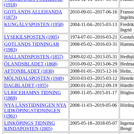
(1918)
GOTLANDS ALLEHANDA
2010-09-01--2017-06-16
Franss
(1873)
Ingelm
KUNGÄLVSPOSTEN (1958)
2004-11-04--2015-03-13
Fredrik
Ingrid
LYSEKILSPOSTEN (1905)
1974-07-01--2016-03-21
Gustaf
GOTLANDS TIDNINGAR
2008-05-02--2016-03-31
Hamma
(1983)
HALLANDSPOSTEN (1857)
2009-02-02--2013-05-31
Hedbjö
ÖLANDSBLADET (1868)
2010-09-02--2013-06-29
Hedma
AFTONBLADET (1830)
2008-01-01--2015-12-16
Helin,
MÖLNDALSPOSTEN (1949)
2010-03-03--2015-03-12
Henrik
DAGBLADET (1955)
2000-01-02--2012-09-19
Härdfe
ULRICEHAMNS TIDNING
2009-11-05--2015-01-17
Högbo
(1869)
NYA LÄNSTIDNINGEN NYA
2008-11-03--2019-05-06
Hörlin
LIDKÖPINGSTIDNINGEN
(1961)
LINKÖPINGS TIDNING
2005-05-18--2018-05-07
Ingema
KINDAPOSTEN (2005)
Bengt