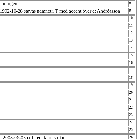
änningen
8
 1992-10-28 stavas namnet i T med accent över e: Andréasson
9
10
11
12
13
14
15
16
17
18
19
20
21
22
23
24
25
 2008-06-03 enl. redaktionsrutan.
26