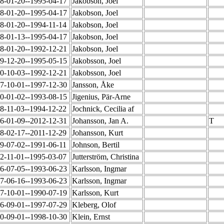
8-01-20--1995-04-17
Jakobson, Joel
8-01-20--1995-04-17
Jakobson, Joel
8-01-20--1994-11-14
Jakobson, Joel
8-01-13--1995-04-17
Jakobson, Joel
8-01-20--1992-12-21
Jakobson, Joel
9-12-20--1995-05-15
Jakobsson, Joel
0-10-03--1992-12-21
Jakobsson, Joel
7-10-01--1997-12-30
Jansson, Åke
0-01-02--1993-08-15
Jigenius, Pär-Arne
8-11-03--1994-12-22
Jochnick, Cecilia af
6-01-09--2012-12-31
Johansson, Jan A.
T
8-02-17--2011-12-29
Johansson, Kurt
9-07-02--1991-06-11
Johnson, Bertil
2-11-01--1995-03-07
Jutterström, Christina
6-07-05--1993-06-23
Karlsson, Ingmar
7-06-16--1993-06-23
Karlsson, Ingmar
7-10-01--1990-07-19
Karlsson, Kurt
6-09-01--1997-07-29
Kleberg, Olof
0-09-01--1998-10-30
Klein, Ernst