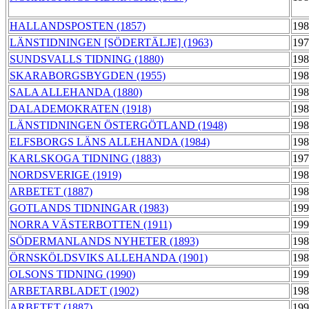
HALLANDSPOSTEN (1857)
198
LÄNSTIDNINGEN [SÖDERTÄLJE] (1963)
197
SUNDSVALLS TIDNING (1880)
198
SKARABORGSBYGDEN (1955)
198
SALA ALLEHANDA (1880)
198
DALADEMOKRATEN (1918)
198
LÄNSTIDNINGEN ÖSTERGÖTLAND (1948)
198
ELFSBORGS LÄNS ALLEHANDA (1984)
198
KARLSKOGA TIDNING (1883)
197
NORDSVERIGE (1919)
198
ARBETET (1887)
198
GOTLANDS TIDNINGAR (1983)
199
NORRA VÄSTERBOTTEN (1911)
199
SÖDERMANLANDS NYHETER (1893)
198
ÖRNSKÖLDSVIKS ALLEHANDA (1901)
198
OLSONS TIDNING (1990)
199
ARBETARBLADET (1902)
198
ARBETET (1887)
199