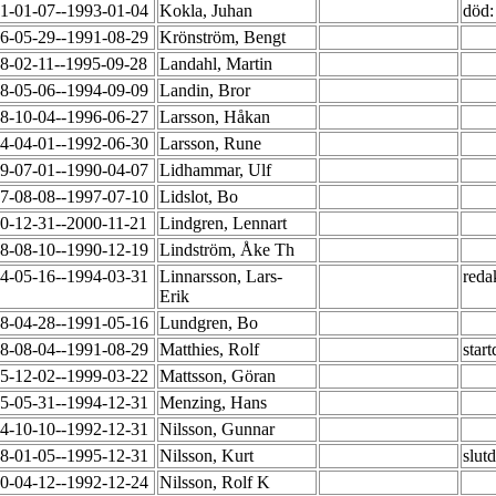
1-01-07--1993-01-04
Kokla, Juhan
död:
6-05-29--1991-08-29
Krönström, Bengt
8-02-11--1995-09-28
Landahl, Martin
8-05-06--1994-09-09
Landin, Bror
8-10-04--1996-06-27
Larsson, Håkan
4-04-01--1992-06-30
Larsson, Rune
9-07-01--1990-04-07
Lidhammar, Ulf
7-08-08--1997-07-10
Lidslot, Bo
0-12-31--2000-11-21
Lindgren, Lennart
8-08-10--1990-12-19
Lindström, Åke Th
4-05-16--1994-03-31
Linnarsson, Lars-
reda
Erik
8-04-28--1991-05-16
Lundgren, Bo
8-08-04--1991-08-29
Matthies, Rolf
star
5-12-02--1999-03-22
Mattsson, Göran
5-05-31--1994-12-31
Menzing, Hans
4-10-10--1992-12-31
Nilsson, Gunnar
8-01-05--1995-12-31
Nilsson, Kurt
slut
0-04-12--1992-12-24
Nilsson, Rolf K