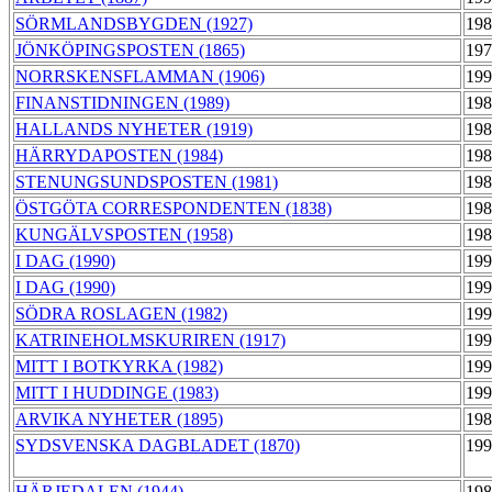
SÖRMLANDSBYGDEN (1927)
198
JÖNKÖPINGSPOSTEN (1865)
197
NORRSKENSFLAMMAN (1906)
199
FINANSTIDNINGEN (1989)
198
HALLANDS NYHETER (1919)
198
HÄRRYDAPOSTEN (1984)
198
STENUNGSUNDSPOSTEN (1981)
198
ÖSTGÖTA CORRESPONDENTEN (1838)
198
KUNGÄLVSPOSTEN (1958)
198
I DAG (1990)
199
I DAG (1990)
199
SÖDRA ROSLAGEN (1982)
199
KATRINEHOLMSKURIREN (1917)
199
MITT I BOTKYRKA (1982)
199
MITT I HUDDINGE (1983)
199
ARVIKA NYHETER (1895)
198
SYDSVENSKA DAGBLADET (1870)
199
HÄRJEDALEN (1944)
198