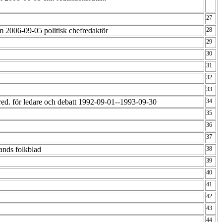
27
.m 2006-09-05 politisk chefredaktör
28
29
30
31
32
33
red. för ledare och debatt 1992-09-01--1993-09-30
34
35
36
37
ands folkblad
38
39
40
41
42
43
44