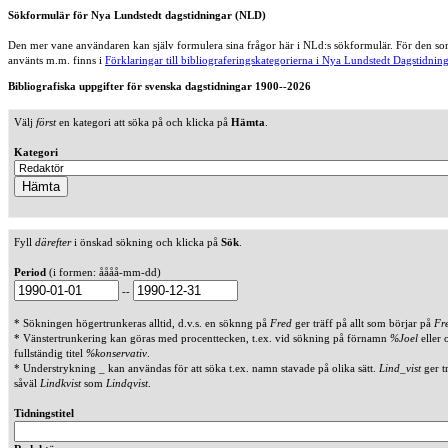
Sökformulär för Nya Lundstedt dagstidningar (NLD)
Den mer vane användaren kan själv formulera sina frågor här i NLd:s sökformulär. För den som
använts m.m. finns i
Förklaringar till bibliograferingskategorierna i Nya Lundstedt Dagstidning
Bibliografiska uppgifter för svenska dagstidningar 1900--2026
Välj
först
en kategori att söka på och klicka på
Hämta
.
Kategori
Fyll
därefter
i önskad sökning och klicka på
Sök
.
Period
(i formen: åååå-mm-dd)
--
* Sökningen högertrunkeras alltid, d.v.s. en söknng på
Fred
ger träff på allt som börjar på
Fr
* Vänstertrunkering kan göras med procenttecken, t.ex. vid sökning på förnamn
%Joel
eller 
fullständig titel
%konservativ
.
* Understrykning _ kan användas för att söka t.ex. namn stavade på olika sätt.
Lind_vist
ger t
såväl
Lindkvist
som
Lindqvist
.
Tidningstitel