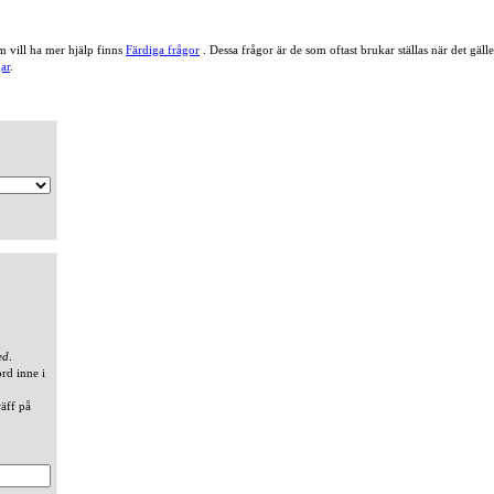
 vill ha mer hjälp finns
Färdiga frågor
. Dessa frågor är de som oftast brukar ställas när det gä
ar
.
ed
.
ord inne i
räff på