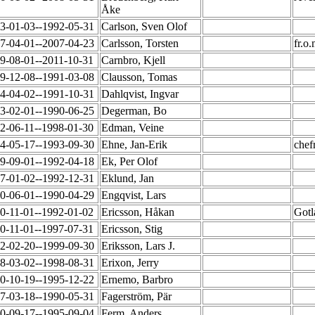
Åke
3-01-03--1992-05-31
Carlson, Sven Olof
7-04-01--2007-04-23
Carlsson, Torsten
fr.o
9-08-01--2011-10-31
Carnbro, Kjell
9-12-08--1991-03-08
Clausson, Tomas
4-04-02--1991-10-31
Dahlqvist, Ingvar
3-02-01--1990-06-25
Degerman, Bo
2-06-11--1998-01-30
Edman, Veine
4-05-17--1993-09-30
Ehne, Jan-Erik
chef
9-09-01--1992-04-18
Ek, Per Olof
7-01-02--1992-12-31
Eklund, Jan
0-06-01--1990-04-29
Engqvist, Lars
0-11-01--1992-01-02
Ericsson, Håkan
Gotl
0-11-01--1997-07-31
Ericsson, Stig
2-02-20--1999-09-30
Eriksson, Lars J.
8-03-02--1998-08-31
Erixon, Jerry
0-10-19--1995-12-22
Ernemo, Barbro
7-03-18--1990-05-31
Fagerström, Pär
0-09-17--1995-09-04
Ferm, Anders