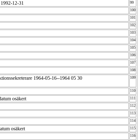
 1992-12-31
99
100
101
102
103
104
105
106
107
108
ktionssekreterare 1964-05-16--1964 05 30
109
110
tdatum osäkert
111
112
113
114
datum osäkert
115
116