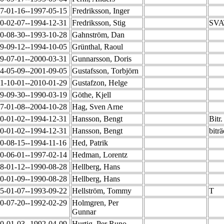
7-01-16--1997-05-15
Fredriksson, Inger
0-02-07--1994-12-31
Fredriksson, Stig
SVAT
0-08-30--1993-10-28
Gahnström, Dan
9-09-12--1994-10-05
Grünthal, Raoul
9-07-01--2000-03-31
Gunnarsson, Doris
4-05-09--2001-09-05
Gustafsson, Torbjörn
1-10-01--2010-01-29
Gustafzon, Helge
9-09-30--1990-03-19
Göthe, Kjell
7-01-08--2004-10-28
Hag, Sven Arne
0-01-02--1994-12-31
Hansson, Bengt
Bitr
0-01-02--1994-12-31
Hansson, Bengt
bitr
0-08-15--1994-11-16
Hed, Patrik
0-06-01--1997-02-14
Hedman, Lorentz
8-01-12--1990-08-28
Hellberg, Hans
0-01-09--1990-08-28
Hellberg, Hans
5-01-07--1993-09-22
Hellström, Tommy
T
0-07-20--1992-02-29
Holmgren, Per
Gunnar
0-01-03--1992-04-09
Hurtig, Per Runo