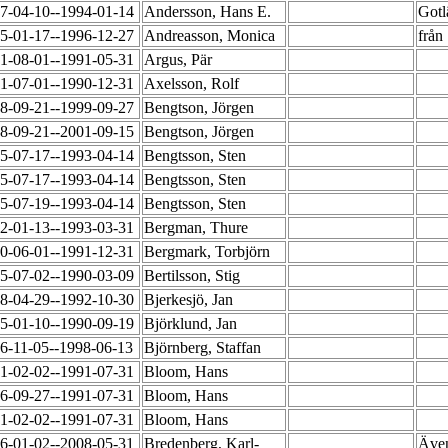
7-04-10--1994-01-14
Andersson, Hans E.
Gotl
5-01-17--1996-12-27
Andreasson, Monica
från
1-08-01--1991-05-31
Argus, Pär
1-07-01--1990-12-31
Axelsson, Rolf
8-09-21--1999-09-27
Bengtson, Jörgen
8-09-21--2001-09-15
Bengtson, Jörgen
5-07-17--1993-04-14
Bengtsson, Sten
5-07-17--1993-04-14
Bengtsson, Sten
5-07-19--1993-04-14
Bengtsson, Sten
2-01-13--1993-03-31
Bergman, Thure
0-06-01--1991-12-31
Bergmark, Torbjörn
5-07-02--1990-03-09
Bertilsson, Stig
8-04-29--1992-10-30
Bjerkesjö, Jan
5-01-10--1990-09-19
Björklund, Jan
6-11-05--1998-06-13
Björnberg, Staffan
1-02-02--1991-07-31
Bloom, Hans
6-09-27--1991-07-31
Bloom, Hans
1-02-02--1991-07-31
Bloom, Hans
6-01-02--2008-05-31
Bredenberg, Karl-
Även