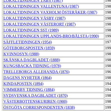
LOKALTIDNINGEN TÄBY (1987)
198
LOKALTIDNINGEN VALLENTUNA (1987)
198
LOKALTIDNINGEN VAXHOLM ÖSTERÅKER (1987)
198
LOKALTIDNINGEN VÄSBY (1987)
198
LOKALTIDNINGEN VÄSTERORT (1987)
198
LOKALTIDNINGEN SST (1989)
198
LOKALTIDNINGEN UPPLANDS-BRO/BÅLSTA (1990)
199
SÄFFLETIDNINGEN (1954)
197
GÖTEBORGSPOSTEN (1859)
199
KVINNOSYN (1988)
198
SKÅNSKA DAGBLADET (1888)
198
KUNGSBACKA TIDNING (1978)
198
TRELLEBORGS ALLEHANDA (1876)
196
DAGENS NYHETER (1864)
198
KINDAPOSTEN (1894)
194
VIMMERBY TIDNING (1884)
194
SYDSVENSKA DAGBLADET (1870)
198
VÄSTERBOTTENSKURIREN (1900)
198
ÖSTGÖTA CORRESPONDENTEN (1838)
199