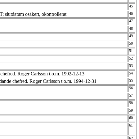
45
; slutdatum osäkert, okontrollerat
46
47
48
49
50
51
52
53
. chefred. Roger Carlsson t.o.m. 1992-12-13.
54
ädande chefred. Roger Carlsson t.o.m. 1994-12-31
55
56
57
58
59
60
61
62