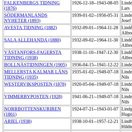
FALKENBERGS TIDNING
1926-12-18--1943-08-05
Linde
(1876)
Lars
SÖDERMANLANDS
1939-01-02--1956-05-31
Linde
NYHETER (1893)
Josef
AVESTA TIDNING (1882)
1932-09-01--1964-11-28
Lindé
Alfr
SALA ALLEHANDA (1880)
1932-09-02--1964-11-30
Lindé
Alfr
VÄSTANFORS-FAGERSTA
1938-11-10--1947-12-30
Lindé
TIDNING (1938)
Alfr
BOLLNÄSTIDNINGEN (1905)
1936-04-15--1941-12-22
Linde
MELLERSTA KALMAR LÄNS
1935-01-02--1949-07-18
Linde
TIDNING (1935)
Nils
WESTERVIKSPOSTEN (1878)
1920-05-04--1949-07-18
Linde
Nils
VIMMERBYPOSTEN (1928)
1941-06-21--1949-07-18
Linde
Nils
NORRBOTTENSKURIREN
1924-07-21--1943-01-07
Lindg
(1861)
Hug
ARIEL (1938)
1938-10-01--1957-12-21
Lind
Hild