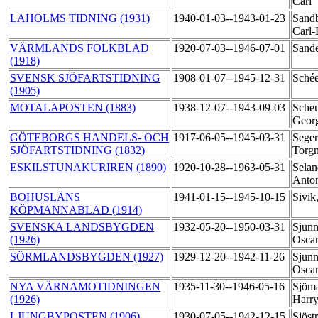
Carl
LAHOLMS TIDNING (1931)
1940-01-03--1943-01-23
Sandb
Carl-
VÄRMLANDS FOLKBLAD
1920-07-03--1946-07-01
Sand
(1918)
SVENSK SJÖFARTSTIDNING
1908-01-07--1945-12-31
Schée
(1905)
MOTALAPOSTEN (1883)
1938-12-07--1943-09-03
Scheu
Geor
GÖTEBORGS HANDELS- OCH
1917-06-05--1945-03-31
Seger
SJÖFARTSTIDNING (1832)
Torg
ESKILSTUNAKURIREN (1890)
1920-10-28--1963-05-31
Selan
Anto
BOHUSLÄNS
1941-01-15--1945-10-15
Sivik
KÖPMANNABLAD (1914)
SVENSKA LANDSBYGDEN
1932-05-20--1950-03-31
Sjunn
(1926)
Osca
SÖRMLANDSBYGDEN (1927)
1929-12-20--1942-11-26
Sjunn
Osca
NYA VÄRNAMOTIDNINGEN
1935-11-30--1946-05-16
Sjöm
(1926)
Harr
LJUNGBYPOSTEN (1906)
1930-07-05--1942-12-15
Sjöst