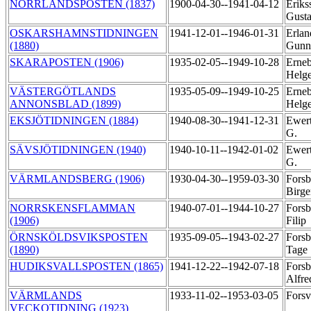
NORRLANDSPOSTEN (1837)
1900-04-30--1941-04-12
Eriks
Gust
OSKARSHAMNSTIDNINGEN
1941-12-01--1946-01-31
Erlan
(1880)
Gunn
SKARAPOSTEN (1906)
1935-02-05--1949-10-28
Erneb
Helg
VÄSTERGÖTLANDS
1935-05-09--1949-10-25
Erneb
ANNONSBLAD (1899)
Helg
EKSJÖTIDNINGEN (1884)
1940-08-30--1941-12-31
Ewert
G.
SÄVSJÖTIDNINGEN (1940)
1940-10-11--1942-01-02
Ewert
G.
VÄRMLANDSBERG (1906)
1930-04-30--1959-03-30
Forsb
Birg
NORRSKENSFLAMMAN
1940-07-01--1944-10-27
Forsb
(1906)
Filip
ÖRNSKÖLDSVIKSPOSTEN
1935-09-05--1943-02-27
Forsb
(1890)
Tage
HUDIKSVALLSPOSTEN (1865)
1941-12-22--1942-07-18
Fors
Alfr
VÄRMLANDS
1933-11-02--1953-03-05
Forsv
VECKOTIDNING (1923)