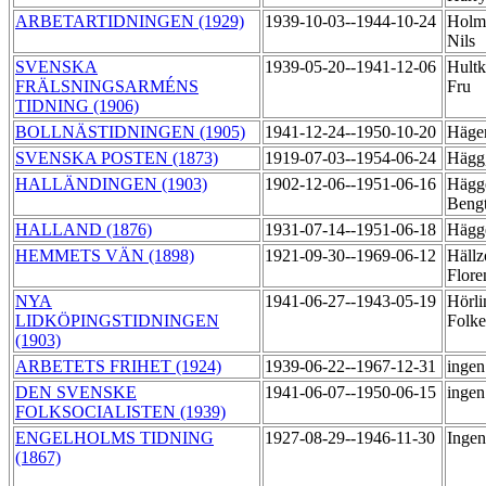
ARBETARTIDNINGEN (1929)
1939-10-03--1944-10-24
Holm
Nils
SVENSKA
1939-05-20--1941-12-06
Hultk
FRÄLSNINGSARMÉNS
Fru
TIDNING (1906)
BOLLNÄSTIDNINGEN (1905)
1941-12-24--1950-10-20
Häger
SVENSKA POSTEN (1873)
1919-07-03--1954-06-24
Hägg,
HALLÄNDINGEN (1903)
1902-12-06--1951-06-16
Hägg
Beng
HALLAND (1876)
1931-07-14--1951-06-18
Hägg
HEMMETS VÄN (1898)
1921-09-30--1969-06-12
Hällz
Flore
NYA
1941-06-27--1943-05-19
Hörli
LIDKÖPINGSTIDNINGEN
Folk
(1903)
ARBETETS FRIHET (1924)
1939-06-22--1967-12-31
ingen
DEN SVENSKE
1941-06-07--1950-06-15
ingen
FOLKSOCIALISTEN (1939)
ENGELHOLMS TIDNING
1927-08-29--1946-11-30
Ingen
(1867)