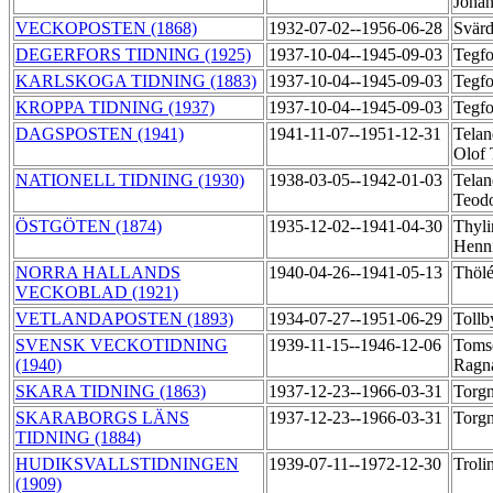
Joha
VECKOPOSTEN (1868)
1932-07-02--1956-06-28
Svärd
DEGERFORS TIDNING (1925)
1937-10-04--1945-09-03
Tegfo
KARLSKOGA TIDNING (1883)
1937-10-04--1945-09-03
Tegfo
KROPPA TIDNING (1937)
1937-10-04--1945-09-03
Tegfo
DAGSPOSTEN (1941)
1941-11-07--1951-12-31
Telan
Olof
NATIONELL TIDNING (1930)
1938-03-05--1942-01-03
Telan
Teod
ÖSTGÖTEN (1874)
1935-12-02--1941-04-30
Thyli
Henn
NORRA HALLANDS
1940-04-26--1941-05-13
Thölé
VECKOBLAD (1921)
VETLANDAPOSTEN (1893)
1934-07-27--1951-06-29
Tollb
SVENSK VECKOTIDNING
1939-11-15--1946-12-06
Toms
(1940)
Ragn
SKARA TIDNING (1863)
1937-12-23--1966-03-31
Torg
SKARABORGS LÄNS
1937-12-23--1966-03-31
Torg
TIDNING (1884)
HUDIKSVALLSTIDNINGEN
1939-07-11--1972-12-30
Troli
(1909)