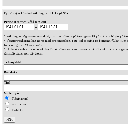
Fyll
därefter
i önskad sökning och klicka på
Sök
.
Period
(i formen: åååå-mm-dd)
--
* Sökningen högertrunkeras alltid, d.v.s. en söknng på
Fred
ger träff på allt som börjar på
Fr
* Vänstertrunkering kan göras med procenttecken, t.ex. vid sökning på förnamn
%Joel
eller 
fullständig titel
%konservativ
.
* Understrykning _ kan användas för att söka t.ex. namn stavade på olika sätt.
Lind_vist
ger t
såväl
Lindkvist
som
Lindqvist
.
Tidningstitel
Redaktör
Titel
Sortera på
Tidningstitel
Startdatum
Redaktör