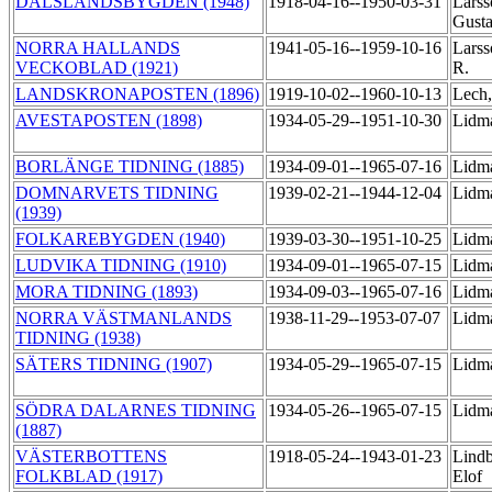
DALSLANDSBYGDEN (1948)
1918-04-16--1950-03-31
Larss
Gust
NORRA HALLANDS
1941-05-16--1959-10-16
Larss
VECKOBLAD (1921)
R.
LANDSKRONAPOSTEN (1896)
1919-10-02--1960-10-13
Lech
AVESTAPOSTEN (1898)
1934-05-29--1951-10-30
Lidm
BORLÄNGE TIDNING (1885)
1934-09-01--1965-07-16
Lidm
DOMNARVETS TIDNING
1939-02-21--1944-12-04
Lidm
(1939)
FOLKAREBYGDEN (1940)
1939-03-30--1951-10-25
Lidm
LUDVIKA TIDNING (1910)
1934-09-01--1965-07-15
Lidm
MORA TIDNING (1893)
1934-09-03--1965-07-16
Lidm
NORRA VÄSTMANLANDS
1938-11-29--1953-07-07
Lidm
TIDNING (1938)
SÄTERS TIDNING (1907)
1934-05-29--1965-07-15
Lidm
SÖDRA DALARNES TIDNING
1934-05-26--1965-07-15
Lidm
(1887)
VÄSTERBOTTENS
1918-05-24--1943-01-23
Lindb
FOLKBLAD (1917)
Elof