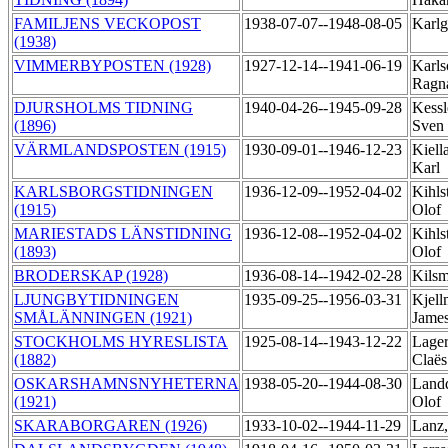
FAMILJENS VECKOPOST
1938-07-07--1948-08-05
Karlg
(1938)
VIMMERBYPOSTEN (1928)
1927-12-14--1941-06-19
Karls
Ragn
DJURSHOLMS TIDNING
1940-04-26--1945-09-28
Kessl
(1896)
Sven
VÄRMLANDSPOSTEN (1915)
1930-09-01--1946-12-23
Kiell
Karl
KARLSBORGSTIDNINGEN
1936-12-09--1952-04-02
Kihls
(1915)
Olof
MARIESTADS LÄNSTIDNING
1936-12-08--1952-04-02
Kihls
(1893)
Olof
BRODERSKAP (1928)
1936-08-14--1942-02-28
Kilsm
LJUNGBYTIDNINGEN
1935-09-25--1956-03-31
Kjell
SMÅLÄNNINGEN (1921)
Jame
STOCKHOLMS HYRESLISTA
1925-08-14--1943-12-22
Lager
(1882)
Claës
OSKARSHAMNSNYHETERNA
1938-05-20--1944-08-30
Landq
(1921)
Olof
SKARABORGAREN (1926)
1933-10-02--1944-11-29
Lanz,