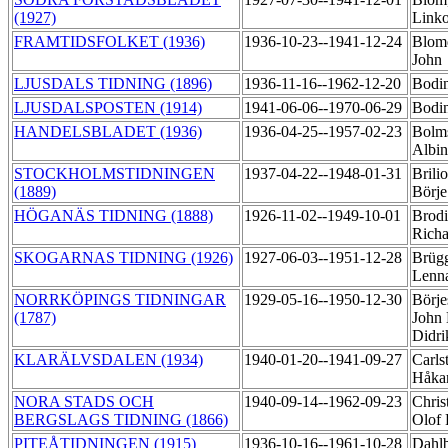
(1927)
Link
FRAMTIDSFOLKET (1936)
1936-10-23--1941-12-24
Blomq
John
LJUSDALS TIDNING (1896)
1936-11-16--1962-12-20
Bodi
LJUSDALSPOSTEN (1914)
1941-06-06--1970-06-29
Bodi
HANDELSBLADET (1936)
1936-04-25--1957-02-23
Bolms
Albi
STOCKHOLMSTIDNINGEN
1937-04-22--1948-01-31
Brilio
(1889)
Börj
HÖGANÄS TIDNING (1888)
1926-11-02--1949-10-01
Brodi
Rich
SKOGARNAS TIDNING (1926)
1927-06-03--1951-12-28
Brüg
Lenn
NORRKÖPINGS TIDNINGAR
1929-05-16--1950-12-30
Börje
(1787)
John 
Didr
KLARÄLVSDALEN (1934)
1940-01-20--1941-09-27
Carlst
Håk
NORA STADS OCH
1940-09-14--1962-09-23
Chris
BERGSLAGS TIDNING (1866)
Olof 
PITEÅTIDNINGEN (1915)
1936-10-16--1961-10-28
Dahlb