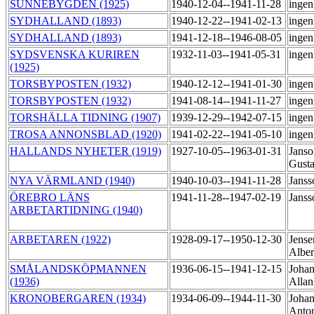
SUNNEBYGDEN (1925)
1940-12-04--1941-11-28
ingen
SYDHALLAND (1893)
1940-12-22--1941-02-13
ingen
SYDHALLAND (1893)
1941-12-18--1946-08-05
ingen
SYDSVENSKA KURIREN
1932-11-03--1941-05-31
ingen
(1925)
TORSBYPOSTEN (1932)
1940-12-12--1941-01-30
ingen
TORSBYPOSTEN (1932)
1941-08-14--1941-11-27
ingen
TORSHÄLLA TIDNING (1907)
1939-12-29--1942-07-15
ingen
TROSA ANNONSBLAD (1920)
1941-02-22--1941-05-10
ingen
HALLANDS NYHETER (1919)
1927-10-05--1963-01-31
Janso
Gusta
NYA VÄRMLAND (1940)
1940-10-03--1941-11-28
Janss
ÖREBRO LÄNS
1941-11-28--1947-02-19
Janss
ARBETARTIDNING (1940)
ARBETAREN (1922)
1928-09-17--1950-12-30
Jense
Albe
SMÅLANDSKÖPMANNEN
1936-06-15--1941-12-15
Johan
(1936)
Alla
KRONOBERGAREN (1934)
1934-06-09--1944-11-30
Johan
Anto