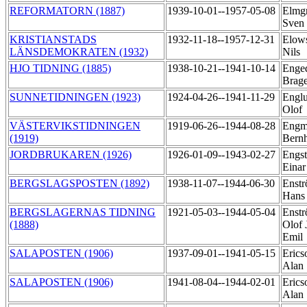
REFORMATORN (1887)
1939-10-01--1957-05-08
Elmg
Sven
KRISTIANSTADS
1932-11-18--1957-12-31
Elow
LÄNSDEMOKRATEN (1932)
Nils
HJO TIDNING (1885)
1938-10-21--1941-10-14
Enged
Brag
SUNNETIDNINGEN (1923)
1924-04-26--1941-11-29
Engl
Olof
VÄSTERVIKSTIDNINGEN
1919-06-26--1944-08-28
Engm
(1919)
Bern
JORDBRUKAREN (1926)
1926-01-09--1943-02-27
Engs
Eina
BERGSLAGSPOSTEN (1892)
1938-11-07--1944-06-30
Enstr
Han
BERGSLAGERNAS TIDNING
1921-05-03--1944-05-04
Enstr
(1888)
Olof 
Emil
SALAPOSTEN (1906)
1937-09-01--1941-05-15
Erics
Alan
SALAPOSTEN (1906)
1941-08-04--1944-02-01
Erics
Alan