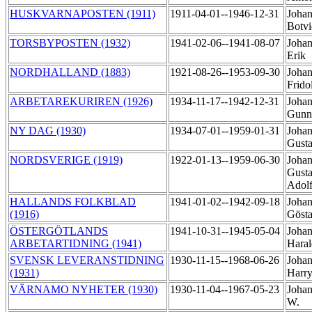
HUSKVARNAPOSTEN (1911)
1911-04-01--1946-12-31
Johan
Botv
TORSBYPOSTEN (1932)
1941-02-06--1941-08-07
Johan
Erik
NORDHALLAND (1883)
1921-08-26--1953-09-30
Johan
Frido
ARBETAREKURIREN (1926)
1934-11-17--1942-12-31
Johan
Gunn
NY DAG (1930)
1934-07-01--1959-01-31
Johan
Gust
NORDSVERIGE (1919)
1922-01-13--1959-06-30
Johan
Gust
Adol
HALLANDS FOLKBLAD
1941-01-02--1942-09-18
Johan
(1916)
Göst
ÖSTERGÖTLANDS
1941-10-31--1945-05-04
Johan
ARBETARTIDNING (1941)
Hara
SVENSK LEVERANSTIDNING
1930-11-15--1968-06-26
Johan
(1931)
Harr
VÄRNAMO NYHETER (1930)
1930-11-04--1967-05-23
Johan
W.