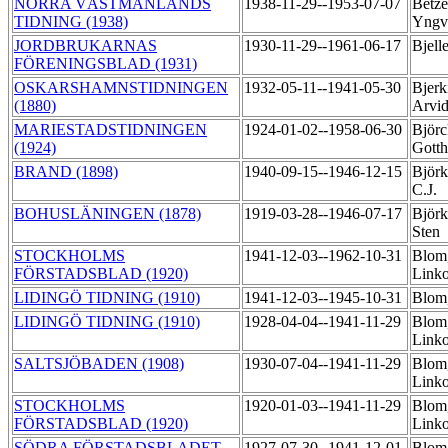
NORRA VÄSTMANLANDS
1938-11-29--1953-07-07
Betze
TIDNING (1938)
Yng
JORDBRUKARNAS
1930-11-29--1961-06-17
Bjell
FÖRENINGSBLAD (1931)
OSKARSHAMNSTIDNINGEN
1932-05-11--1941-05-30
Bjerk
(1880)
Arvi
MARIESTADSTIDNINGEN
1924-01-02--1958-06-30
Björc
(1924)
Gott
BRAND (1898)
1940-09-15--1946-12-15
Björk
C.J.
BOHUSLÄNINGEN (1878)
1919-03-28--1946-07-17
Björ
Sten
STOCKHOLMS
1941-12-03--1962-10-31
Blom
FÖRSTADSBLAD (1920)
Link
LIDINGÖ TIDNING (1910)
1941-12-03--1945-10-31
Blom,
LIDINGÖ TIDNING (1910)
1928-04-04--1941-11-29
Blom
Link
SALTSJÖBADEN (1908)
1930-07-04--1941-11-29
Blom
Link
STOCKHOLMS
1920-01-03--1941-11-29
Blom
FÖRSTADSBLAD (1920)
Link
SÖDRA FÖRSTADSBLADET
1927-07-30--1941-12-01
Blom