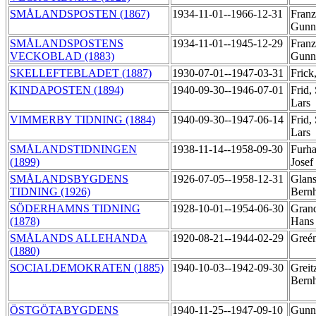
SMÅLANDSPOSTEN (1867)
1934-11-01--1966-12-31
Franz
Gunn
SMÅLANDSPOSTENS
1934-11-01--1945-12-29
Franz
VECKOBLAD (1883)
Gunn
SKELLEFTEBLADET (1887)
1930-07-01--1947-03-31
Frick
KINDAPOSTEN (1894)
1940-09-30--1946-07-01
Frid,
Lars
VIMMERBY TIDNING (1884)
1940-09-30--1947-06-14
Frid,
Lars
SMÅLANDSTIDNINGEN
1938-11-14--1958-09-30
Furh
(1899)
Josef
SMÅLANDSBYGDENS
1926-07-05--1958-12-31
Glans
TIDNING (1926)
Bern
SÖDERHAMNS TIDNING
1928-10-01--1954-06-30
Grand
(1878)
Han
SMÅLANDS ALLEHANDA
1920-08-21--1944-02-29
Greén
(1880)
SOCIALDEMOKRATEN (1885)
1940-10-03--1942-09-30
Greit
Bern
ÖSTGÖTABYGDENS
1940-11-25--1947-09-10
Gunn