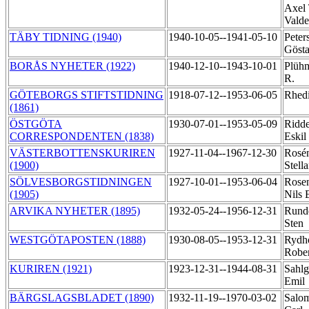
Axel
Vald
TÄBY TIDNING (1940)
1940-10-05--1941-05-10
Peter
Göst
BORÅS NYHETER (1922)
1940-12-10--1943-10-01
Plühm
R.
GÖTEBORGS STIFTSTIDNING
1918-07-12--1953-06-05
Rhedi
(1861)
ÖSTGÖTA
1930-07-01--1953-05-09
Ridde
CORRESPONDENTEN (1838)
Eskil
VÄSTERBOTTENSKURIREN
1927-11-04--1967-12-30
Rosé
(1900)
Stell
SÖLVESBORGSTIDNINGEN
1927-10-01--1953-06-04
Rose
(1905)
Nils 
ARVIKA NYHETER (1895)
1932-05-24--1956-12-31
Rundq
Sten
WESTGÖTAPOSTEN (1888)
1930-08-05--1953-12-31
Rydh
Robe
KURIREN (1921)
1923-12-31--1944-08-31
Sahlg
Emil
BÄRGSLAGSBLADET (1890)
1932-11-19--1970-03-02
Salo