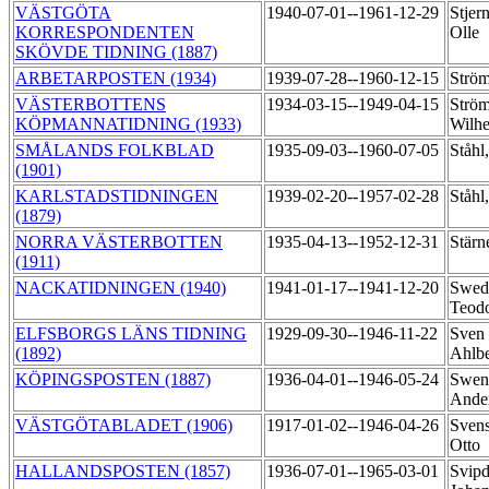
VÄSTGÖTA
1940-07-01--1961-12-29
Stjern
KORRESPONDENTEN
Olle
SKÖVDE TIDNING (1887)
ARBETARPOSTEN (1934)
1939-07-28--1960-12-15
Ström
VÄSTERBOTTENS
1934-03-15--1949-04-15
Ström
KÖPMANNATIDNING (1933)
Wilh
SMÅLANDS FOLKBLAD
1935-09-03--1960-07-05
Ståhl
(1901)
KARLSTADSTIDNINGEN
1939-02-20--1957-02-28
Ståh
(1879)
NORRA VÄSTERBOTTEN
1935-04-13--1952-12-31
Stärn
(1911)
NACKATIDNINGEN (1940)
1941-01-17--1941-12-20
Swed
Teod
ELFSBORGS LÄNS TIDNING
1929-09-30--1946-11-22
Sven
(1892)
Ahlb
KÖPINGSPOSTEN (1887)
1936-04-01--1946-05-24
Swen
Ande
VÄSTGÖTABLADET (1906)
1917-01-02--1946-04-26
Svens
Otto
HALLANDSPOSTEN (1857)
1936-07-01--1965-03-01
Svipd