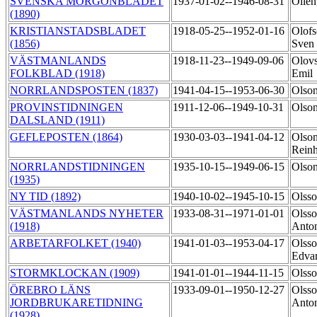
SVENSKA MORGONBLADET
1937-01-02--1946-08-31
Ollén
(1890)
KRISTIANSTADSBLADET
1918-05-25--1952-01-16
Olofs
(1856)
Sven
VÄSTMANLANDS
1918-11-23--1949-09-06
Olov
FOLKBLAD (1918)
Emil
NORRLANDSPOSTEN (1837)
1941-04-15--1953-06-30
Olso
PROVINSTIDNINGEN
1911-12-06--1949-10-31
Olso
DALSLAND (1911)
GEFLEPOSTEN (1864)
1930-03-03--1941-04-12
Olson
Rein
NORRLANDSTIDNINGEN
1935-10-15--1949-06-15
Olso
(1935)
NY TID (1892)
1940-10-02--1945-10-15
Olsso
VÄSTMANLANDS NYHETER
1933-08-31--1971-01-01
Olsso
(1918)
Anto
ARBETARFOLKET (1940)
1941-01-03--1953-04-17
Olsso
Edva
STORMKLOCKAN (1909)
1941-01-01--1944-11-15
Olss
ÖREBRO LÄNS
1933-09-01--1950-12-27
Olsso
JORDBRUKARETIDNING
Anto
(1928)