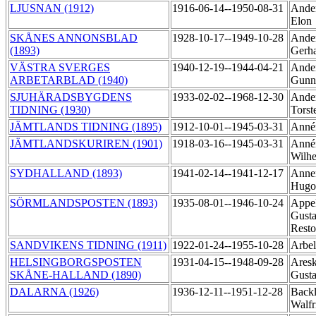
LJUSNAN (1912)
1916-06-14--1950-08-31
Ander
Elon
SKÅNES ANNONSBLAD
1928-10-17--1949-10-28
Ander
(1893)
Gerh
VÄSTRA SVERGES
1940-12-19--1944-04-21
Ander
ARBETARBLAD (1940)
Gunn
SJUHÄRADSBYGDENS
1933-02-02--1968-12-30
Ander
TIDNING (1930)
Tors
JÄMTLANDS TIDNING (1895)
1912-10-01--1945-03-31
Annér
JÄMTLANDSKURIREN (1901)
1918-03-16--1945-03-31
Annér
Wilh
SYDHALLAND (1893)
1941-02-14--1941-12-17
Anner
Hug
SÖRMLANDSPOSTEN (1893)
1935-08-01--1946-10-24
Appel
Gusta
Rest
SANDVIKENS TIDNING (1911)
1922-01-24--1955-10-28
Arbel
HELSINGBORGSPOSTEN
1931-04-15--1948-09-28
Ares
SKÅNE-HALLAND (1890)
Gust
DALARNA (1926)
1936-12-11--1951-12-28
Back
Walf