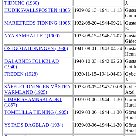
TIDNING (1930)
J.
HUDIKSVALLSPOSTEN (1865)
1939-06-13--1941-11-13
Gusse
Gunn
MARIEFREDS TIDNING (1905)
1932-08-20--1944-09-21
Gusta
E.
NYA SAMHÄLLET (1900)
1933-08-15--1946-11-07
Gusta
Gide
ÖSTGÖTATIDNINGEN (1936)
1941-08-01--1943-04-24
Gusta
Henn
DALARNES FOLKBLAD
1940-10-03--1942-02-20
Gusta
(1940)
Gottf
FREDEN (1928)
1930-11-15--1941-04-03
Gyber
J.
SÄFFLETIDNINGEN VÄSTRA
1933-09-05--1947-10-08
Gylle
VÄRMLAND (1925)
Axel
CIMBRISHAMNSBLADET
1939-03-06--1944-11-30
Göra
(1857)
Hara
TOMELILLA TIDNING (1905)
1939-03-06--1944-11-30
Göra
Hara
YSTADS DAGBLAD (1934)
1939-03-06--1944-11-30
Göra
Hara