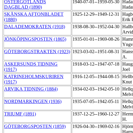
ÖSTERGÖTLANDS
1940-07-01--1959-05-30
Hada
DAGBLAD (1890)
Hada
SKÅNSKA AFTONBLADET
1925-12-29--1949-12-31
Hagb
(1880)
Erik 
DALADEMOKRATEN (1918)
1938-08-30--1952-04-30
Hallb
Arvi
JÖNKÖPINGSPOSTEN (1865)
1935-01-01--1969-08-26
Hamr
Yng
GÖTEBORGSTRAKTEN (1923)
1923-03-02--1951-08-31
Hanss
A.
ASKERSUNDS TIDNING
1918-03-12--1947-07-18
Haug
(1917)
Joel
KATRINEHOLMSKURIREN
1916-12-05--1944-08-15
Hellb
(1917)
Knut
ARVIKA TIDNING (1884)
1934-02-03--1942-05-10
Hellq
Melv
NORDMARKINGEN (1936)
1935-07-05--1942-05-11
Hellq
Melv
TRIUMF (1891)
1937-12-25--1960-12-27
Herm
H.
GÖTEBORGSPOSTEN (1859)
1926-04-30--1969-02-16
Hjörn
Harr