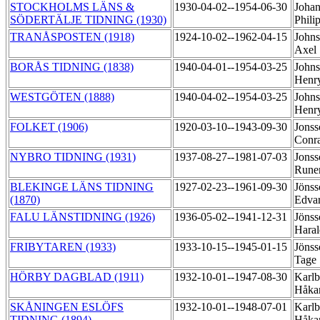
STOCKHOLMS LÄNS &
1930-04-02--1954-06-30
Johan
SÖDERTÄLJE TIDNING (1930)
Phili
TRANÅSPOSTEN (1918)
1924-10-02--1962-04-15
Johns
Axel
BORÅS TIDNING (1838)
1940-04-01--1954-03-25
Johns
Henr
WESTGÖTEN (1888)
1940-04-02--1954-03-25
Johns
Henr
FOLKET (1906)
1920-03-10--1943-09-30
Jonss
Conr
NYBRO TIDNING (1931)
1937-08-27--1981-07-03
Jonss
Rune
BLEKINGE LÄNS TIDNING
1927-02-23--1961-09-30
Jönss
(1870)
Edva
FALU LÄNSTIDNING (1926)
1936-05-02--1941-12-31
Jönss
Hara
FRIBYTAREN (1933)
1933-10-15--1945-01-15
Jönss
Tage
HÖRBY DAGBLAD (1911)
1932-10-01--1947-08-30
Karlb
Håk
SKÅNINGEN ESLÖFS
1932-10-01--1948-07-01
Karlb
TIDNING (1894)
Håk