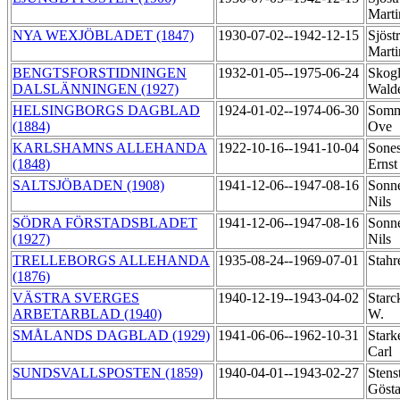
Mart
NYA WEXJÖBLADET (1847)
1930-07-02--1942-12-15
Sjöst
Mart
BENGTSFORSTIDNINGEN
1932-01-05--1975-06-24
Skog
DALSLÄNNINGEN (1927)
Wald
HELSINGBORGS DAGBLAD
1924-01-02--1974-06-30
Somm
(1884)
Ove
KARLSHAMNS ALLEHANDA
1922-10-16--1941-10-04
Sones
(1848)
Erns
SALTSJÖBADEN (1908)
1941-12-06--1947-08-16
Sonn
Nils
SÖDRA FÖRSTADSBLADET
1941-12-06--1947-08-16
Sonn
(1927)
Nils
TRELLEBORGS ALLEHANDA
1935-08-24--1969-07-01
Stahr
(1876)
VÄSTRA SVERGES
1940-12-19--1943-04-02
Starc
ARBETARBLAD (1940)
W.
SMÅLANDS DAGBLAD (1929)
1941-06-06--1962-10-31
Stark
Carl
SUNDSVALLSPOSTEN (1859)
1940-04-01--1943-02-27
Stens
Göst