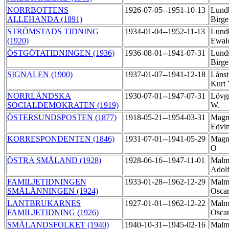
NORRBOTTENS
1926-07-05--1951-10-13
Lund
ALLEHANDA (1891)
Birg
STRÖMSTADS TIDNING
1934-01-04--1952-11-13
Lund
(1920)
Ewal
ÖSTGÖTATIDNINGEN (1936)
1936-08-01--1941-07-31
Lund
Birg
SIGNALEN (1900)
1937-01-07--1941-12-18
Lånst
Kurt
NORRLÄNDSKA
1930-07-01--1947-07-31
Lövgr
SOCIALDEMOKRATEN (1919)
W.
ÖSTERSUNDSPOSTEN (1877)
1918-05-21--1954-03-31
Magn
Edvi
KORRESPONDENTEN (1846)
1931-07-01--1941-05-29
Magn
O
ÖSTRA SMÅLAND (1928)
1928-06-16--1947-11-01
Malm
Adol
FAMILJETIDNINGEN
1933-01-28--1962-12-29
Malm
SMÅLÄNNINGEN (1924)
Osca
LANTBRUKARNES
1927-01-01--1962-12-22
Malm
FAMILJETIDNING (1926)
Osca
SMÅLANDSFOLKET (1940)
1940-10-31--1945-02-16
Malmq