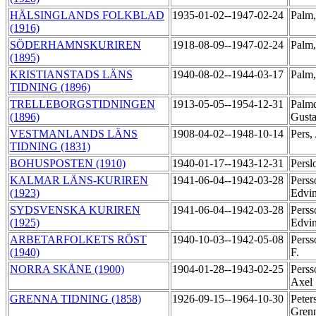
HÄLSINGLANDS FOLKBLAD
1935-01-02--1947-02-24
Palm,
(1916)
SÖDERHAMNSKURIREN
1918-08-09--1947-02-24
Palm,
(1895)
KRISTIANSTADS LÄNS
1940-08-02--1944-03-17
Palm
TIDNING (1896)
TRELLEBORGSTIDNINGEN
1913-05-05--1954-12-31
Palmq
(1896)
Gust
VESTMANLANDS LÄNS
1908-04-02--1948-10-14
Pers,
TIDNING (1831)
BOHUSPOSTEN (1910)
1940-01-17--1943-12-31
Persl
KALMAR LÄNS-KURIREN
1941-06-04--1942-03-28
Perss
(1923)
Edvi
SYDSVENSKA KURIREN
1941-06-04--1942-03-28
Perss
(1925)
Edvi
ARBETARFOLKETS RÖST
1940-10-03--1942-05-08
Perss
(1940)
F.
NORRA SKÅNE (1900)
1904-01-28--1943-02-25
Perss
Axel
GRENNA TIDNING (1858)
1926-09-15--1964-10-30
Peter
Grenn