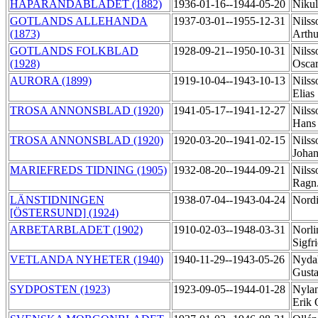
HAPARANDABLADET (1882)
1936-01-16--1944-05-20
Niku
GOTLANDS ALLEHANDA
1937-03-01--1955-12-31
Nilss
(1873)
Arth
GOTLANDS FOLKBLAD
1928-09-21--1950-10-31
Nilss
(1928)
Osca
AURORA (1899)
1919-10-04--1943-10-13
Nilss
Elias
TROSA ANNONSBLAD (1920)
1941-05-17--1941-12-27
Nilss
Han
TROSA ANNONSBLAD (1920)
1920-03-20--1941-02-15
Nilss
Joha
MARIEFREDS TIDNING (1905)
1932-08-20--1944-09-21
Nilss
Ragn
LÄNSTIDNINGEN
1938-07-04--1943-04-24
Nordi
[ÖSTERSUND] (1924)
ARBETARBLADET (1902)
1910-02-03--1948-03-31
Norli
Sigfr
VETLANDA NYHETER (1940)
1940-11-29--1943-05-26
Nyda
Gust
SYDPOSTEN (1923)
1923-09-05--1944-01-28
Nylan
Erik