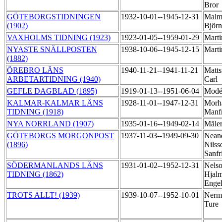
Bror
GÖTEBORGSTIDNINGEN
1932-10-01--1945-12-31
Malm
(1902)
Björ
VAXHOLMS TIDNING (1923)
1923-01-05--1959-01-29
Marti
NYASTE SNÄLLPOSTEN
1938-10-06--1945-12-15
Mart
(1882)
ÖREBRO LÄNS
1940-11-21--1941-11-21
Matts
ARBETARTIDNING (1940)
Carl
GEFLE DAGBLAD (1895)
1919-01-13--1951-06-04
Modén
KALMAR-KALMAR LÄNS
1928-11-01--1947-12-31
Morh
TIDNING (1918)
Manf
NYA NORRLAND (1907)
1935-01-16--1949-02-14
Mäler
GÖTEBORGS MORGONPOST
1937-11-03--1949-09-30
Nean
(1896)
Nilss
Sanfr
SÖDERMANLANDS LÄNS
1931-01-02--1952-12-31
Nelso
TIDNING (1862)
Hjal
Enge
TROTS ALLT! (1939)
1939-10-07--1952-10-01
Nerm
Ture