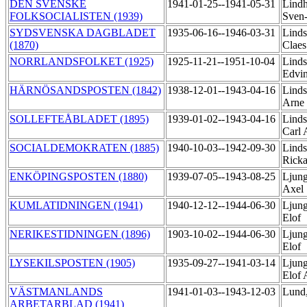
DEN SVENSKE
1941-01-25--1941-05-31
Lind
FOLKSOCIALISTEN (1939)
Sven
SYDSVENSKA DAGBLADET
1935-06-16--1946-03-31
Linds
(1870)
Clae
NORRLANDSFOLKET (1925)
1925-11-21--1951-10-04
Linds
Edvi
HÄRNÖSANDSPOSTEN (1842)
1938-12-01--1943-04-16
Linds
Arne
SOLLEFTEÅBLADET (1895)
1939-01-02--1943-04-16
Linds
Carl
SOCIALDEMOKRATEN (1885)
1940-10-03--1942-09-30
Linds
Rick
ENKÖPINGSPOSTEN (1880)
1939-07-05--1943-08-25
Ljung
Axel
KUMLATIDNINGEN (1941)
1940-12-12--1944-06-30
Ljung
Elof
NERIKESTIDNINGEN (1896)
1903-10-02--1944-06-30
Ljung
Elof
LYSEKILSPOSTEN (1905)
1935-09-27--1941-03-14
Ljung
Elof 
VÄSTMANLANDS
1941-01-03--1943-12-03
Lund,
ARBETARBLAD (1941)