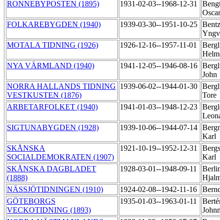
RONNEBYPOSTEN (1895)
1931-02-03--1968-12-31
Bengt
Osca
FOLKAREBYGDEN (1940)
1939-03-30--1951-10-25
Bentz
Yng
MOTALA TIDNING (1926)
1926-12-16--1957-11-01
Bergl
Helm
NYA VÄRMLAND (1940)
1941-12-05--1946-08-16
Bergl
John
NORRA HALLANDS TIDNING
1939-06-02--1944-01-30
Bergl
VESTKUSTEN (1876)
Tore
ARBETARFOLKET (1940)
1941-01-03--1948-12-23
Bergl
Leon
SIGTUNABYGDEN (1928)
1939-10-06--1944-07-14
Berg
Karl
SKÅNSKA
1921-10-19--1952-12-31
Bergs
SOCIALDEMOKRATEN (1907)
Karl
SKÅNSKA DAGBLADET
1928-03-01--1948-09-11
Berli
(1888)
Hjal
NÄSSJÖTIDNINGEN (1910)
1924-02-08--1942-11-16
Bernd
GÖTEBORGS
1935-01-03--1963-01-11
Berté
VECKOTIDNING (1893)
John