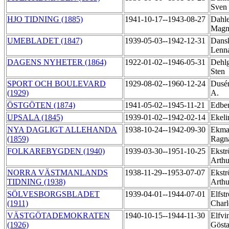
Sven
HJO TIDNING (1885)
1941-10-17--1943-08-27
Dahle
Mag
UMEBLADET (1847)
1939-05-03--1942-12-31
Dans
Lenn
DAGENS NYHETER (1864)
1922-01-02--1946-05-31
Dehlg
Sten
SPORT OCH BOULEVARD
1929-08-02--1960-12-24
Dusén
(1929)
A.
ÖSTGÖTEN (1874)
1941-05-02--1945-11-21
Edber
UPSALA (1845)
1939-01-02--1942-02-14
Ekeli
NYA DAGLIGT ALLEHANDA
1938-10-24--1942-09-30
Ekma
(1859)
Ragn
FOLKAREBYGDEN (1940)
1939-03-30--1951-10-25
Ekstr
Arth
NORRA VÄSTMANLANDS
1938-11-29--1953-07-07
Ekstr
TIDNING (1938)
Arth
SÖLVESBORGSBLADET
1939-04-01--1944-07-01
Elfst
(1911)
Char
VÄSTGÖTADEMOKRATEN
1940-10-15--1944-11-30
Elfvi
(1926)
Göst