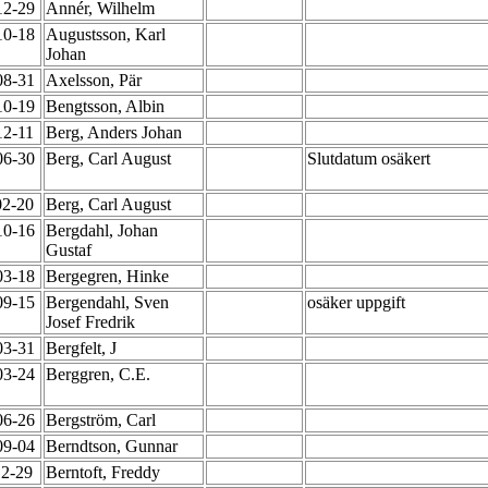
12-29
Annér, Wilhelm
10-18
Augustsson, Karl
Johan
08-31
Axelsson, Pär
10-19
Bengtsson, Albin
12-11
Berg, Anders Johan
06-30
Berg, Carl August
Slutdatum osäkert
02-20
Berg, Carl August
10-16
Bergdahl, Johan
Gustaf
03-18
Bergegren, Hinke
09-15
Bergendahl, Sven
osäker uppgift
Josef Fredrik
03-31
Bergfelt, J
03-24
Berggren, C.E.
06-26
Bergström, Carl
09-04
Berndtson, Gunnar
12-29
Berntoft, Freddy