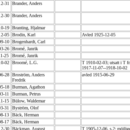
12-31
Brander, Anders
12-30
Brander, Anders
10-19
Branting, Hjalmar
12-05
Brodin, Karl
Avled 1925-12-05
09-10
Brogenhardt, Carl
03-26
Bromé, Janrik
11-25
Bromé, Janrik
10-02
Broomé, L.G.
T 1910-02-03; utsatt i T 
1917-11-07--1918-10-02
06-28
Broström, Anders
avled 1915-06-29
Fredrik
05-18
Burman, Agathon
03-11
Burman, Petrus
11-15
Bülow, Waldemar
03-31
Byström, Olof
08-13
Bäck, Herman
08-17
Bäck, Herman
12-30
Bäckman, August
T 1905-12-06, s.2; möjlig