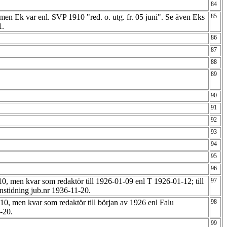
84
 men Ek var enl. SVP 1910 "red. o. utg. fr. 05 juni". Se även Eks
85
1.
86
87
88
89
90
91
92
93
94
95
96
10, men kvar som redaktör till 1926-01-09 enl T 1926-01-12; till
97
änstidning jub.nr 1936-11-20.
-10, men kvar som redaktör till början av 1926 enl Falu
98
1-20.
99