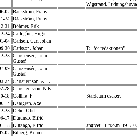
Wigstrand. I tidningshuvu
06-02
Bäckström, Frans
11-24
Bäckström, Frans
12-31
Böhmer, Erik
12-24
Carlegård, Hugo
01-04
Carlson, Carl Johan
09-30
Carlsson, Johan
T: "för redaktionen"
12-28
Christensén, John
Gustaf
07-09
Christensén, John
Gustaf
03-24
Christiernson, A. J.
02-28
Christiernsson, Nils
10-18
Colling, F
Stardatum osäkert
06-14
Dahlgren, Axel
12-28
Dehn, Olof
06-17
Dürango, Elfrid
01-18
Dürango, Elfrid
angivet i T fr.o.m. 1917-
05-02
Edberg, Bruno