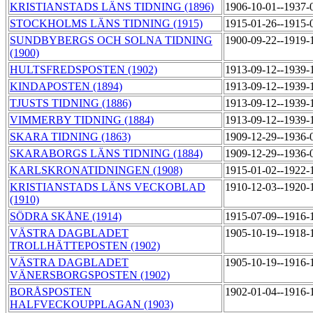
KRISTIANSTADS LÄNS TIDNING (1896)
1906-10-01--1937-
STOCKHOLMS LÄNS TIDNING (1915)
1915-01-26--1915-
SUNDBYBERGS OCH SOLNA TIDNING
1900-09-22--1919-
(1900)
HULTSFREDSPOSTEN (1902)
1913-09-12--1939-
KINDAPOSTEN (1894)
1913-09-12--1939-
TJUSTS TIDNING (1886)
1913-09-12--1939-
VIMMERBY TIDNING (1884)
1913-09-12--1939-
SKARA TIDNING (1863)
1909-12-29--1936-
SKARABORGS LÄNS TIDNING (1884)
1909-12-29--1936-
KARLSKRONATIDNINGEN (1908)
1915-01-02--1922-
KRISTIANSTADS LÄNS VECKOBLAD
1910-12-03--1920-
(1910)
SÖDRA SKÅNE (1914)
1915-07-09--1916-
VÄSTRA DAGBLADET
1905-10-19--1918-
TROLLHÄTTEPOSTEN (1902)
VÄSTRA DAGBLADET
1905-10-19--1916-
VÄNERSBORGSPOSTEN (1902)
BORÅSPOSTEN
1902-01-04--1916-
HALFVECKOUPPLAGAN (1903)