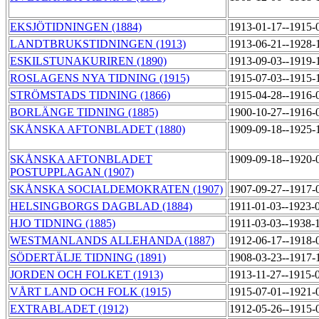
EKSJÖTIDNINGEN (1884)
1913-01-17--1915-
LANDTBRUKSTIDNINGEN (1913)
1913-06-21--1928-
ESKILSTUNAKURIREN (1890)
1913-09-03--1919-
ROSLAGENS NYA TIDNING (1915)
1915-07-03--1915-
STRÖMSTADS TIDNING (1866)
1915-04-28--1916-
BORLÄNGE TIDNING (1885)
1900-10-27--1916-
SKÅNSKA AFTONBLADET (1880)
1909-09-18--1925-
SKÅNSKA AFTONBLADET
1909-09-18--1920-
POSTUPPLAGAN (1907)
SKÅNSKA SOCIALDEMOKRATEN (1907)
1907-09-27--1917-
HELSINGBORGS DAGBLAD (1884)
1911-01-03--1923-
HJO TIDNING (1885)
1911-03-03--1938-
WESTMANLANDS ALLEHANDA (1887)
1912-06-17--1918-
SÖDERTÄLJE TIDNING (1891)
1908-03-23--1917-
JORDEN OCH FOLKET (1913)
1913-11-27--1915-
VÅRT LAND OCH FOLK (1915)
1915-07-01--1921-
EXTRABLADET (1912)
1912-05-26--1915-