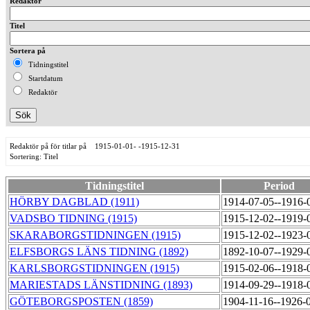
Redaktör
Titel
Sortera på
Tidningstitel
Startdatum
Redaktör
Redaktör på för titlar på 1915-01-01- -1915-12-31
Sortering: Titel
Tidningstitel
Period
HÖRBY DAGBLAD (1911)
1914-07-05--1916-
VADSBO TIDNING (1915)
1915-12-02--1919-
SKARABORGSTIDNINGEN (1915)
1915-12-02--1923-
ELFSBORGS LÄNS TIDNING (1892)
1892-10-07--1929-
KARLSBORGSTIDNINGEN (1915)
1915-02-06--1918-
MARIESTADS LÄNSTIDNING (1893)
1914-09-29--1918-
GÖTEBORGSPOSTEN (1859)
1904-11-16--1926-