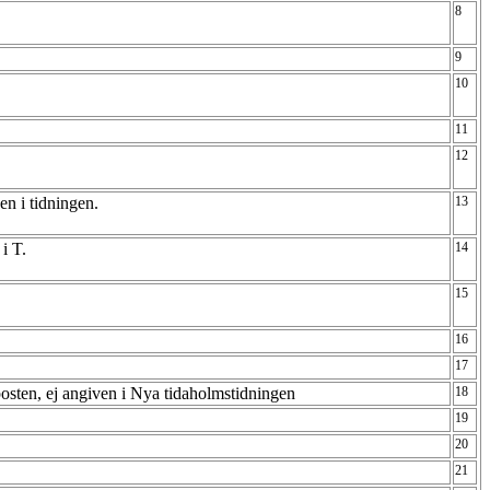
8
9
10
11
12
en i tidningen.
13
 i T.
14
15
16
17
osten, ej angiven i Nya tidaholmstidningen
18
19
20
21