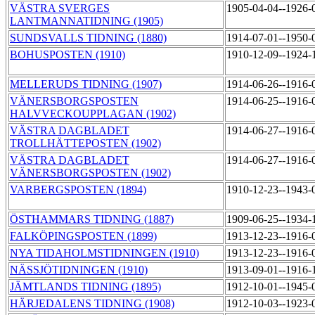
VÄSTRA SVERGES
1905-04-04--1926-
LANTMANNATIDNING (1905)
SUNDSVALLS TIDNING (1880)
1914-07-01--1950-
BOHUSPOSTEN (1910)
1910-12-09--1924-
MELLERUDS TIDNING (1907)
1914-06-26--1916-
VÄNERSBORGSPOSTEN
1914-06-25--1916-
HALVVECKOUPPLAGAN (1902)
VÄSTRA DAGBLADET
1914-06-27--1916-
TROLLHÄTTEPOSTEN (1902)
VÄSTRA DAGBLADET
1914-06-27--1916-
VÄNERSBORGSPOSTEN (1902)
VARBERGSPOSTEN (1894)
1910-12-23--1943-
ÖSTHAMMARS TIDNING (1887)
1909-06-25--1934-
FALKÖPINGSPOSTEN (1899)
1913-12-23--1916-
NYA TIDAHOLMSTIDNINGEN (1910)
1913-12-23--1916-
NÄSSJÖTIDNINGEN (1910)
1913-09-01--1916-
JÄMTLANDS TIDNING (1895)
1912-10-01--1945-
HÄRJEDALENS TIDNING (1908)
1912-10-03--1923-