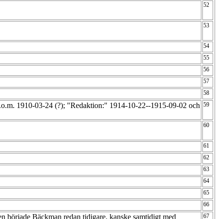
52
53
54
55
56
57
58
fr.o.m. 1910-03-24 (?); "Redaktion:" 1914-10-22--1915-09-02 och
59
60
61
62
63
64
65
66
en började Bäckman redan tidigare, kanske samtidigt med
67