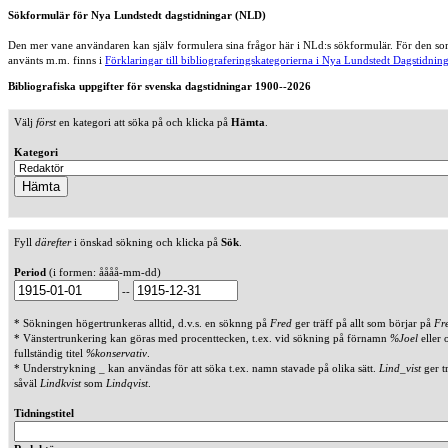
Sökformulär för Nya Lundstedt dagstidningar (NLD)
Den mer vane användaren kan själv formulera sina frågor här i NLd:s sökformulär. För den som
använts m.m. finns i
Förklaringar till bibliograferingskategorierna i Nya Lundstedt Dagstidning
Bibliografiska uppgifter för svenska dagstidningar 1900--2026
Välj
först
en kategori att söka på och klicka på
Hämta
.
Kategori
Fyll
därefter
i önskad sökning och klicka på
Sök
.
Period
(i formen: åååå-mm-dd)
--
* Sökningen högertrunkeras alltid, d.v.s. en söknng på
Fred
ger träff på allt som börjar på
Fr
* Vänstertrunkering kan göras med procenttecken, t.ex. vid sökning på förnamn
%Joel
eller 
fullständig titel
%konservativ
.
* Understrykning _ kan användas för att söka t.ex. namn stavade på olika sätt.
Lind_vist
ger t
såväl
Lindkvist
som
Lindqvist
.
Tidningstitel