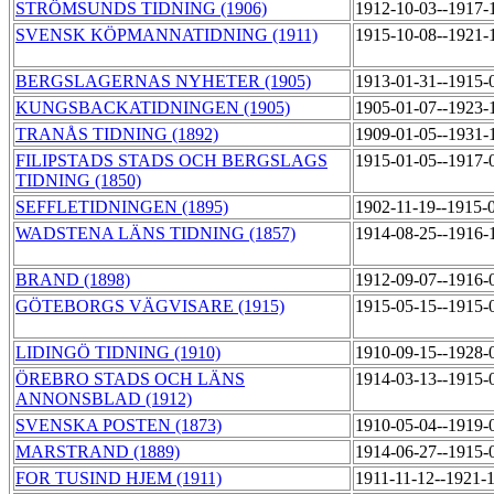
STRÖMSUNDS TIDNING (1906)
1912-10-03--1917-
SVENSK KÖPMANNATIDNING (1911)
1915-10-08--1921-
BERGSLAGERNAS NYHETER (1905)
1913-01-31--1915-
KUNGSBACKATIDNINGEN (1905)
1905-01-07--1923-
TRANÅS TIDNING (1892)
1909-01-05--1931-
FILIPSTADS STADS OCH BERGSLAGS
1915-01-05--1917-
TIDNING (1850)
SEFFLETIDNINGEN (1895)
1902-11-19--1915-
WADSTENA LÄNS TIDNING (1857)
1914-08-25--1916-
BRAND (1898)
1912-09-07--1916-
GÖTEBORGS VÄGVISARE (1915)
1915-05-15--1915-
LIDINGÖ TIDNING (1910)
1910-09-15--1928-
ÖREBRO STADS OCH LÄNS
1914-03-13--1915-
ANNONSBLAD (1912)
SVENSKA POSTEN (1873)
1910-05-04--1919-
MARSTRAND (1889)
1914-06-27--1915-
FOR TUSIND HJEM (1911)
1911-11-12--1921-