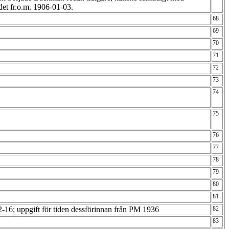
det fr.o.m. 1906-01-03.
68
69
70
71
72
73
74
75
76
77
78
79
80
81
02-16; uppgift för tiden dessförinnan från PM 1936
82
83