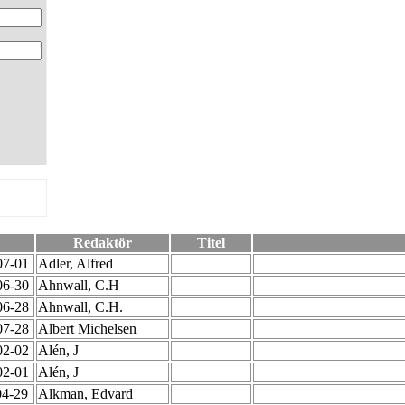
Redaktör
Titel
07-01
Adler, Alfred
06-30
Ahnwall, C.H
06-28
Ahnwall, C.H.
07-28
Albert Michelsen
02-02
Alén, J
02-01
Alén, J
04-29
Alkman, Edvard