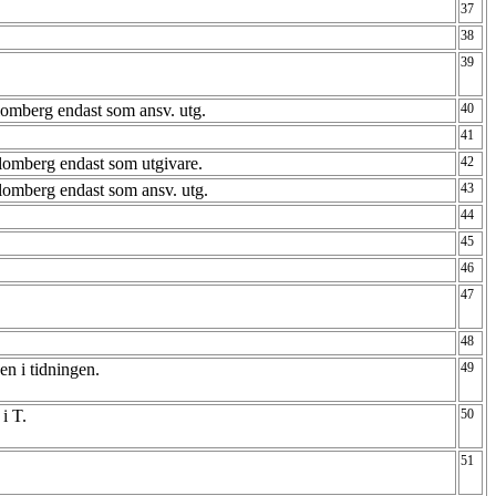
37
38
39
lomberg endast som ansv. utg.
40
41
Blomberg endast som utgivare.
42
lomberg endast som ansv. utg.
43
44
45
46
47
48
en i tidningen.
49
 i T.
50
51