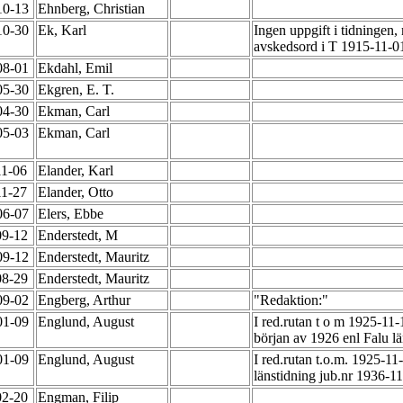
10-13
Ehnberg, Christian
10-30
Ek, Karl
Ingen uppgift i tidningen,
avskedsord i T 1915-11-0
08-01
Ekdahl, Emil
05-30
Ekgren, E. T.
04-30
Ekman, Carl
05-03
Ekman, Carl
11-06
Elander, Karl
11-27
Elander, Otto
06-07
Elers, Ebbe
09-12
Enderstedt, M
09-12
Enderstedt, Mauritz
08-29
Enderstedt, Mauritz
09-02
Engberg, Arthur
"Redaktion:"
01-09
Englund, August
I red.rutan t o m 1925-11-
början av 1926 enl Falu l
01-09
Englund, August
I red.rutan t.o.m. 1925-11
länstidning jub.nr 1936-1
02-20
Engman, Filip