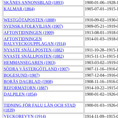
SKÅNES ANNONSBLAD (1893)
1900-01-06--1928-
KALMAR (1864)
1905-07-01--1915-
WESTGÖTAPOSTEN (1888)
1910-09-02--1930-
SVENSKA FOLKVILJAN (1907)
1909-05-21--1919-
AFTONTIDNINGEN (1909)
1913-08-01--1918-
AFTONTIDNINGEN
1914-01-03--1918-
HALVVECKOUPPLAGAN (1914)
NYASTE SNÄLLPOSTEN (1882)
1911-10-28--1915-
NYASTE SNÄLLPOSTEN (1882)
1915-11-13--1915-
HEMMANSEGAREN (1903)
1903-03-02--1919-
SÖDRA VÄSTERGÖTLAND (1907)
1907-11-16--1916-
BOGESUND (1907)
1907-12-04--1916-
BORÅS DAGBLAD (1908)
1908-11-16--1916-
REFORMATORN (1887)
1914-10-22--1915-
DALPILEN (1854)
1900-01-02--1926-
TIDNING FÖR FALU LÄN OCH STAD
1900-01-03--1926-
(1839)
VECKOREVYN (1914)
1914-11-09--1915-