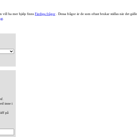
 vill ha mer hjälp finns
Färdiga frågor
. Dessa frågor är de som oftast brukar ställas när det gä
ar
.
ed
.
ord inne i
räff på