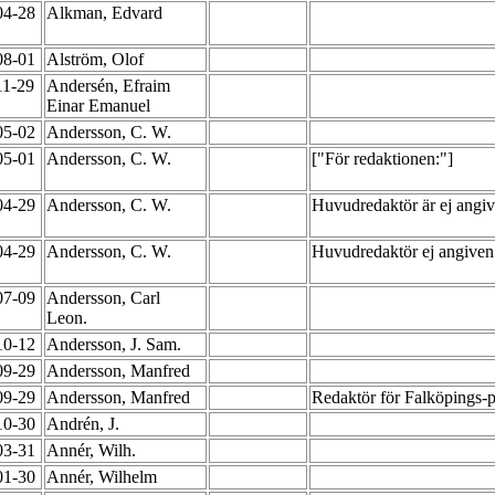
04-28
Alkman, Edvard
08-01
Alström, Olof
11-29
Andersén, Efraim
Einar Emanuel
05-02
Andersson, C. W.
05-01
Andersson, C. W.
["För redaktionen:"]
04-29
Andersson, C. W.
Huvudredaktör är ej angiv
04-29
Andersson, C. W.
Huvudredaktör ej angiven
07-09
Andersson, Carl
Leon.
10-12
Andersson, J. Sam.
09-29
Andersson, Manfred
09-29
Andersson, Manfred
Redaktör för Falköpings-p
10-30
Andrén, J.
03-31
Annér, Wilh.
01-30
Annér, Wilhelm