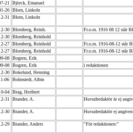
07-21
Björck, Emanuel
01-26
Blom, Linkoln
12-31
Blom, Linkoln
12-30
Blomberg, Reinh.
Fr.o.m. 1916 08 12 står B
12-30
Blomberg, Reinhold
12-27
Blomberg, Reinhold
Fr.o.m. 1916-08-12 står 
12-27
Blomberg, Reinhold
Fr.o.m. 1916-08-12 står B
09-08
Bogren, Erik
09-08
Bogren, Erik
i redaktionen
12-30
Bokelund, Henning
11-06
Bolmstedt, Albin
10-04
Brag, Heribert
12-31
Brander, A.
Huvudredaktör är ej angiv
12-30
Brander, A.
Huvudredaktör ej angiven
12-29
Brander, Anders
"För redaktionen:"