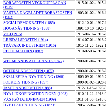
BORÅSPOSTEN VECKOUPPLAGAN
1915-01-02--1915-
(1915)
VÄSTRA DAGBLADET BORÅSPOSTEN
1903-01-02--1916-
(1903)
SOCIALDEMOKRATEN (1885)
1912-10-01--1917-
HÖGANÄS TIDNING (1888)
1891-10-10--1925-
VICI (1915)
1915-04-16--1915-
LJUSDALSPOSTEN (1914)
1914-07-01--1918-
TRÄVARUINDUSTRIEN (1916)
1915-11-25--1922-
REFORMATORN (1887)
1910-02-03--1918-
WERMLANDS ALLEHANDA (1872)
1900-01-04--1915-
ÖSTERSUNDSPOSTEN (1877)
1900-01-02--1918-
SKELLEFTEÅ NYA TIDNING (1860)
1905-09-01--1915-
FOLKETS TIDNING (1857)
1900-01-02--1920-
JÄMTLANDSPOSTEN (1885)
1912-11-16--1920-
NYA LIDKÖPINGSTIDNINGEN (1903)
1910-11-22--1918-
VÄSTGÖTATIDNINGEN (1909)
1911-01-05--1918-
HVETLANDA TIDNING (1873)
1905-12-06--1918-