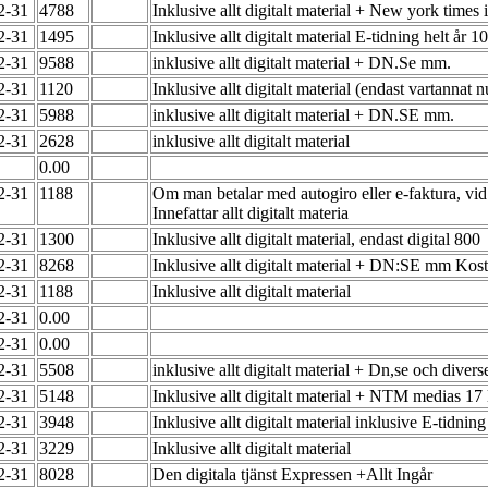
12-31
4788
Inklusive allt digitalt material + New york times
12-31
1495
Inklusive allt digitalt material E-tidning helt år 
12-31
9588
inklusive allt digitalt material + DN.Se mm.
12-31
1120
Inklusive allt digitalt material (endast vartan
12-31
5988
inklusive allt digitalt material + DN.SE mm.
12-31
2628
inklusive allt digitalt material
0.00
12-31
1188
Om man betalar med autogiro eller e-faktura, vid
Innefattar allt digitalt materia
12-31
1300
Inklusive allt digitalt material, endast digital 800
12-31
8268
Inklusive allt digitalt material + DN:SE mm Kost
12-31
1188
Inklusive allt digitalt material
12-31
0.00
12-31
0.00
12-31
5508
inklusive allt digitalt material + Dn,se och div
12-31
5148
Inklusive allt digitalt material + NTM medias 17 
12-31
3948
Inklusive allt digitalt material inklusive E-tid
12-31
3229
Inklusive allt digitalt material
12-31
8028
Den digitala tjänst Expressen +Allt Ingår