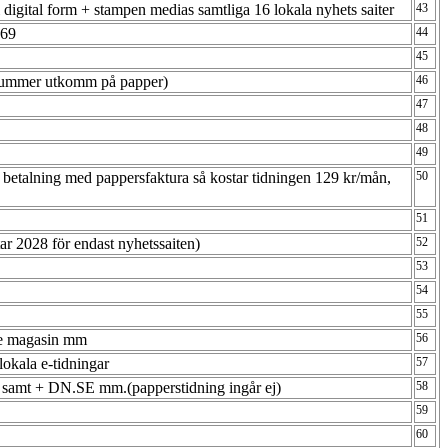
 i digital form + stampen medias samtliga 16 lokala nyhets saiter
43
1069
44
45
nat nummer utkomm på papper)
46
47
48
49
 betalning med pappersfaktura så kostar tidningen 129 kr/mån,
50
51
ar 2028 för endast nyhetssaiten)
52
53
54
55
erse magasin mm
56
lokala e-tidningar
57
ning samt + DN.SE mm.(papperstidning ingår ej)
58
59
60