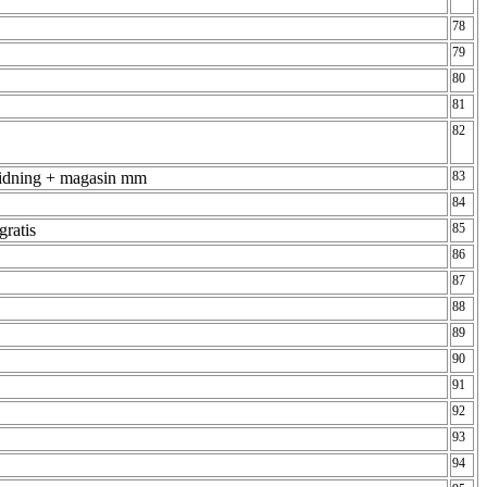
78
79
80
81
82
 E-tidning + magasin mm
83
84
 gratis
85
86
87
88
89
90
91
92
93
94