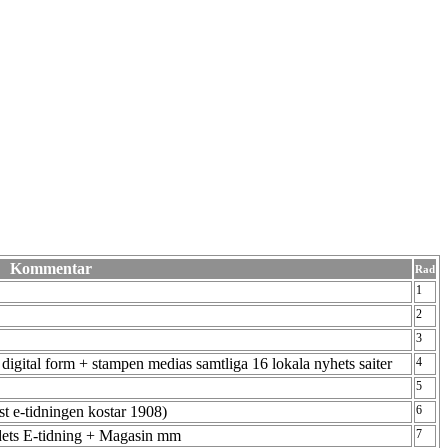
Kommentar
Rad
1
2
3
 i digital form + stampen medias samtliga 16 lokala nyhets saiter
4
5
ast e-tidningen kostar 1908)
6
bladets E-tidning + Magasin mm
7