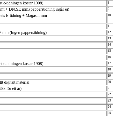
ast e-tidningen kostar 1908)
8
g samt + DN.SE mm.(papperstidning ingår ej)
9
bladets E-tidning + Magasin mm
10
11
.SE mm (Ingen papperstidning)
12
13
14
15
16
ast e-tidningen kostar 1908)
17
18
19
llt digitalt material
20
588 för ett år)
21
22
23
24
25