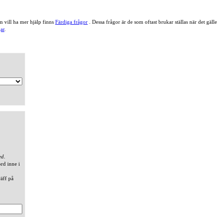
 vill ha mer hjälp finns
Färdiga frågor
. Dessa frågor är de som oftast brukar ställas när det gä
ar
.
ed
.
ord inne i
räff på