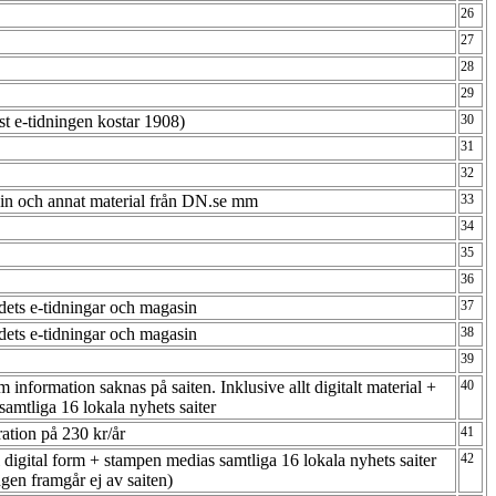
26
27
28
29
ast e-tidningen kostar 1908)
30
31
32
gasin och annat material från DN.se mm
33
34
35
36
bladets e-tidningar och magasin
37
ladets e-tidningar och magasin
38
39
information saknas på saiten. Inklusive allt digitalt material +
40
samtliga 16 lokala nyhets saiter
ration på 230 kr/år
41
i digital form + stampen medias samtliga 16 lokala nyhets saiter
42
gen framgår ej av saiten)