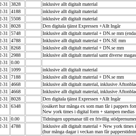
12-31
3828
inklusive allt digitalt material
12-31
4188
inklusive allt digitalt material
12-31
5508
inklusive allt digitalt material
12-31
8028
Den digitala tjänst Expressen +Allt Ingår
12-31
5748
Inklusive allt digitalt material + DN.se mm (end
12-31
4788
Inklusive allt digitalt material + DN.SE mm
12-31
8268
Inklusive allt digitalt material + DN.se mm
12-31
2988
Inklusive allt digitalt material samt diverse ma
12-31
0.00
12-31
1099
inklusive allt digitalt material
12-31
7188
Inklusive allt digitalt material + DN.se mm
12-31
4668
Inklusive allt digitalt material, inklusive Afton
12-31
4668
Inklusive allt digitalt material, inklusive Aftonb
12-31
8028
Den digitala tjänst Expressen +Allt Ingår
12-31
6348
(osäkert hur många ex som man får i pappers form 
New york times i digital form + stampen medias 
12-31
0.00
Tidningen uppmanar till en frivillig stödprenume
12-31
4788
Inklusive allt digitalt material + New york times 
(hur många dagar i veckan man får papperstidnin