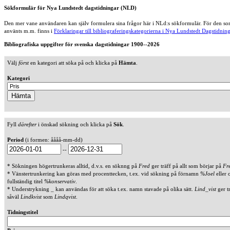
Sökformulär för Nya Lundstedt dagstidningar (NLD)
Den mer vane användaren kan själv formulera sina frågor här i NLd:s sökformulär. För den som
använts m.m. finns i
Förklaringar till bibliograferingskategorierna i Nya Lundstedt Dagstidning
Bibliografiska uppgifter för svenska dagstidningar 1900--2026
Välj
först
en kategori att söka på och klicka på
Hämta
.
Kategori
Fyll
därefter
i önskad sökning och klicka på
Sök
.
Period
(i formen: åååå-mm-dd)
--
* Sökningen högertrunkeras alltid, d.v.s. en söknng på
Fred
ger träff på allt som börjar på
Fr
* Vänstertrunkering kan göras med procenttecken, t.ex. vid sökning på förnamn
%Joel
eller 
fullständig titel
%konservativ
.
* Understrykning _ kan användas för att söka t.ex. namn stavade på olika sätt.
Lind_vist
ger t
såväl
Lindkvist
som
Lindqvist
.
Tidningstitel