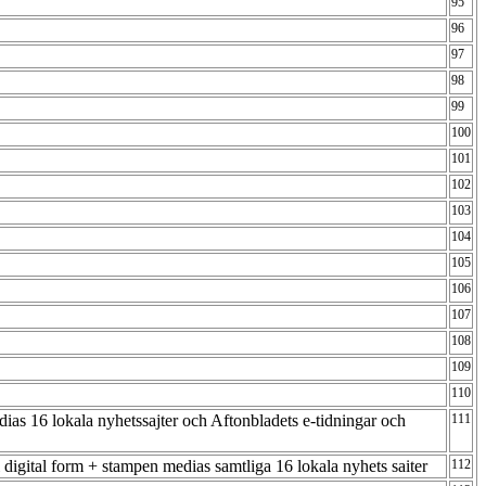
95
96
97
98
99
100
101
102
103
104
105
106
107
108
109
110
dias 16 lokala nyhetssajter och Aftonbladets e-tidningar och
111
 i digital form + stampen medias samtliga 16 lokala nyhets saiter
112