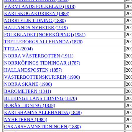
VÄRMLANDS FOLKBLAD (1918)
20
KARLSKOGAKURIREN (1988)
20
NORRTELJE TIDNING (1880)
20
HALLANDS NYHETER (1919)
20
FOLKBLADET [NORRKÖPING] (1981)
20
TRELLEBORGS ALLEHANDA (1876)
20
TTELA (2004)
20
NORRA VÄSTERBOTTEN (1911)
20
NORRKÖPINGS TIDNINGAR (1787)
20
HALLANDSPOSTEN (1857)
20
VÄSTERBOTTENSKURIREN (1900)
20
NORRA SKÅNE (1900)
20
BAROMETERN (1841)
20
BLEKINGE LÄNS TIDNING (1870)
20
BORÅS TIDNING (1838)
20
KARLSHAMNS ALLEHANDA (1848)
20
NYHETERNA (1985)
20
OSKARSHAMNSTIDNINGEN (1880)
20