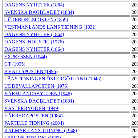
DAGENS NYHETER (1864)
20
SVENSKA DAGBLADET (1884)
20
GÖTEBORGSPOSTEN (1859)
20
VESTMANLANDS LÄNS TIDNING (1831)
20
DAGENS NYHETER (1864)
20
DAGENS INDUSTRI (1976)
20
DAGENS NYHETER (1864)
20
EXPRESSEN (1944)
20
GT (1995)
20
KVÄLLSPOSTEN (1995)
20
LÄNSTIDNINGEN ÖSTERGÖTLAND (1948)
20
UDDEVALLAPOSTEN (1976)
20
VÄRMLANDSBYGDEN (1948)
20
SVENSKA DAGBLADET (1884)
20
VÄSTERBYGDEN (1949)
20
HÄRRYDAPOSTEN (1984)
20
PARTILLE TIDNING (2004)
20
KALMAR LÄNS TIDNING (1948)
20
LERUMS TIDNING (1982)
20