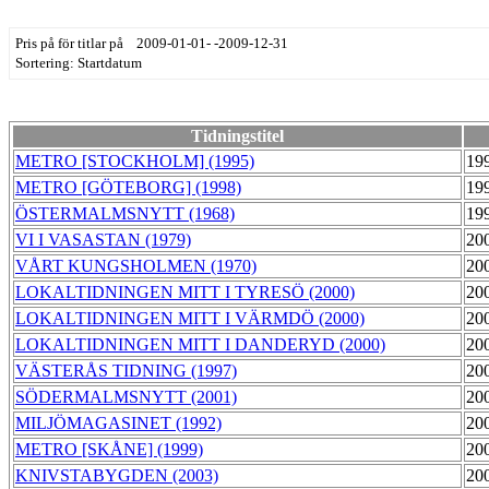
Pris på för titlar på 2009-01-01- -2009-12-31
Sortering: Startdatum
Tidningstitel
METRO [STOCKHOLM] (1995)
19
METRO [GÖTEBORG] (1998)
19
ÖSTERMALMSNYTT (1968)
19
VI I VASASTAN (1979)
20
VÅRT KUNGSHOLMEN (1970)
20
LOKALTIDNINGEN MITT I TYRESÖ (2000)
20
LOKALTIDNINGEN MITT I VÄRMDÖ (2000)
20
LOKALTIDNINGEN MITT I DANDERYD (2000)
20
VÄSTERÅS TIDNING (1997)
20
SÖDERMALMSNYTT (2001)
20
MILJÖMAGASINET (1992)
20
METRO [SKÅNE] (1999)
20
KNIVSTABYGDEN (2003)
20