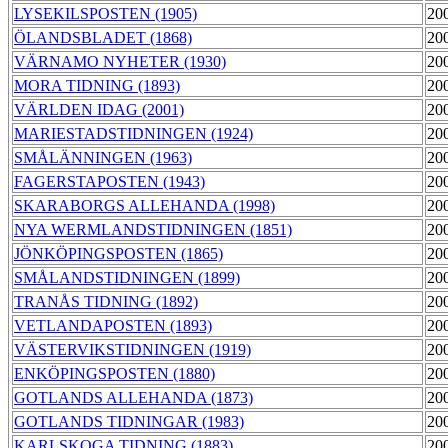
LYSEKILSPOSTEN (1905)
20
ÖLANDSBLADET (1868)
20
VÄRNAMO NYHETER (1930)
20
MORA TIDNING (1893)
20
VÄRLDEN IDAG (2001)
20
MARIESTADSTIDNINGEN (1924)
20
SMÅLÄNNINGEN (1963)
20
FAGERSTAPOSTEN (1943)
20
SKARABORGS ALLEHANDA (1998)
20
NYA WERMLANDSTIDNINGEN (1851)
20
JÖNKÖPINGSPOSTEN (1865)
20
SMÅLANDSTIDNINGEN (1899)
20
TRANÅS TIDNING (1892)
20
VETLANDAPOSTEN (1893)
20
VÄSTERVIKSTIDNINGEN (1919)
20
ENKÖPINGSPOSTEN (1880)
20
GOTLANDS ALLEHANDA (1873)
20
GOTLANDS TIDNINGAR (1983)
20
KARLSKOGA TIDNING (1883)
20