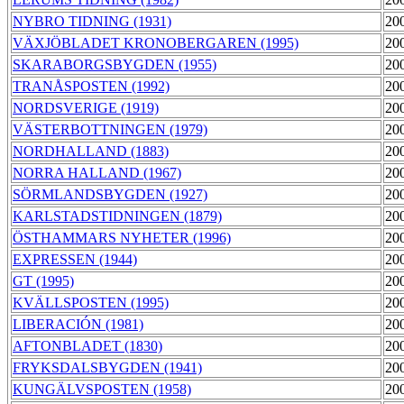
NYBRO TIDNING (1931)
20
VÄXJÖBLADET KRONOBERGAREN (1995)
20
SKARABORGSBYGDEN (1955)
20
TRANÅSPOSTEN (1992)
20
NORDSVERIGE (1919)
20
VÄSTERBOTTNINGEN (1979)
20
NORDHALLAND (1883)
20
NORRA HALLAND (1967)
20
SÖRMLANDSBYGDEN (1927)
20
KARLSTADSTIDNINGEN (1879)
20
ÖSTHAMMARS NYHETER (1996)
20
EXPRESSEN (1944)
20
GT (1995)
20
KVÄLLSPOSTEN (1995)
20
LIBERACIÓN (1981)
20
AFTONBLADET (1830)
20
FRYKSDALSBYGDEN (1941)
20
KUNGÄLVSPOSTEN (1958)
20