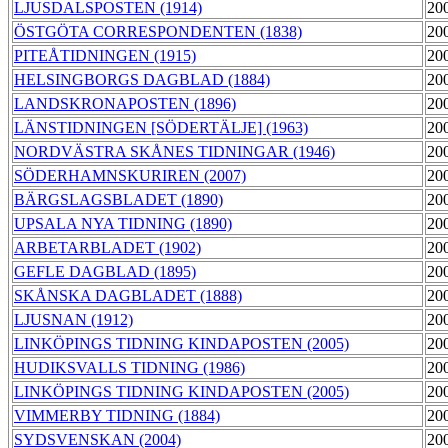
LJUSDALSPOSTEN (1914)
20
ÖSTGÖTA CORRESPONDENTEN (1838)
20
PITEÅTIDNINGEN (1915)
20
HELSINGBORGS DAGBLAD (1884)
20
LANDSKRONAPOSTEN (1896)
20
LÄNSTIDNINGEN [SÖDERTÄLJE] (1963)
20
NORDVÄSTRA SKÅNES TIDNINGAR (1946)
20
SÖDERHAMNSKURIREN (2007)
20
BÄRGSLAGSBLADET (1890)
20
UPSALA NYA TIDNING (1890)
20
ARBETARBLADET (1902)
20
GEFLE DAGBLAD (1895)
20
SKÅNSKA DAGBLADET (1888)
20
LJUSNAN (1912)
20
LINKÖPINGS TIDNING KINDAPOSTEN (2005)
20
HUDIKSVALLS TIDNING (1986)
20
LINKÖPINGS TIDNING KINDAPOSTEN (2005)
20
VIMMERBY TIDNING (1884)
20
SYDSVENSKAN (2004)
20