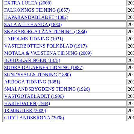
EXTRA LULEÅ (2008)
20
FALKÖPINGS TIDNING (1857)
20
HAPARANDABLADET (1882)
20
SALA ALLEHANDA (1880)
20
SKARABORGS LÄNS TIDNING (1884)
20
LAHOLMS TIDNING (1931)
20
VÄSTERBOTTENS FOLKBLAD (1917)
20
MOTALA & VADSTENA TIDNING (2009)
20
BOHUSLÄNINGEN (1878)
20
SÖDRA DALARNES TIDNING (1887)
20
SUNDSVALLS TIDNING (1880)
20
ARBOGA TIDNING (1881)
20
SMÅLANDSBYGDENS TIDNING (1926)
20
VÄSTGÖTABLADET (1906)
20
HÄRJEDALEN (1944)
20
18 MINUTER (2009)
20
CITY LANDSKRONA (2008)
20