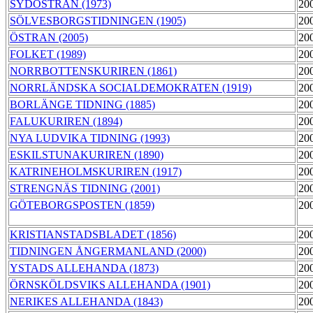
SYDÖSTRAN (1973)
20
SÖLVESBORGSTIDNINGEN (1905)
20
ÖSTRAN (2005)
20
FOLKET (1989)
20
NORRBOTTENSKURIREN (1861)
20
NORRLÄNDSKA SOCIALDEMOKRATEN (1919)
20
BORLÄNGE TIDNING (1885)
20
FALUKURIREN (1894)
20
NYA LUDVIKA TIDNING (1993)
20
ESKILSTUNAKURIREN (1890)
20
KATRINEHOLMSKURIREN (1917)
20
STRENGNÄS TIDNING (2001)
20
GÖTEBORGSPOSTEN (1859)
20
KRISTIANSTADSBLADET (1856)
20
TIDNINGEN ÅNGERMANLAND (2000)
20
YSTADS ALLEHANDA (1873)
20
ÖRNSKÖLDSVIKS ALLEHANDA (1901)
20
NERIKES ALLEHANDA (1843)
20