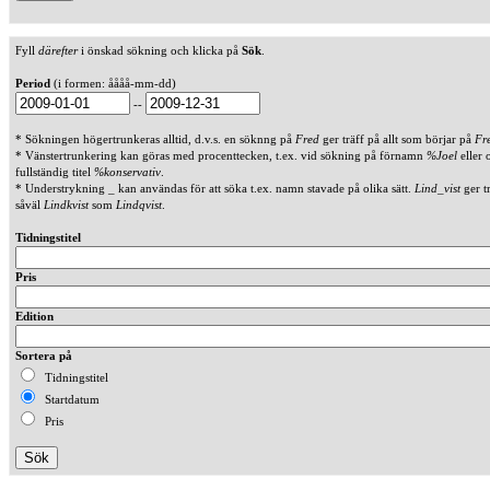
Fyll
därefter
i önskad sökning och klicka på
Sök
.
Period
(i formen: åååå-mm-dd)
--
* Sökningen högertrunkeras alltid, d.v.s. en söknng på
Fred
ger träff på allt som börjar på
Fr
* Vänstertrunkering kan göras med procenttecken, t.ex. vid sökning på förnamn
%Joel
eller 
fullständig titel
%konservativ
.
* Understrykning _ kan användas för att söka t.ex. namn stavade på olika sätt.
Lind_vist
ger t
såväl
Lindkvist
som
Lindqvist
.
Tidningstitel
Pris
Edition
Sortera på
Tidningstitel
Startdatum
Pris