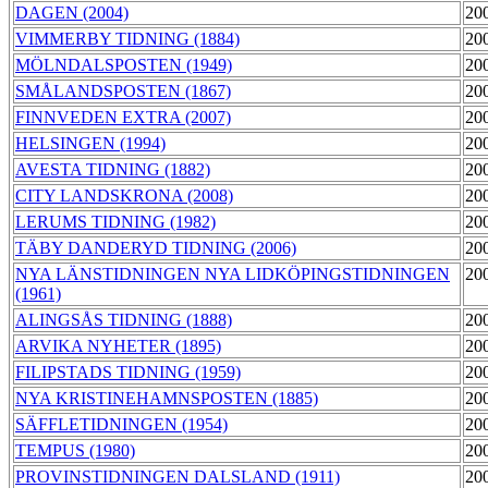
DAGEN (2004)
20
VIMMERBY TIDNING (1884)
20
MÖLNDALSPOSTEN (1949)
20
SMÅLANDSPOSTEN (1867)
20
FINNVEDEN EXTRA (2007)
20
HELSINGEN (1994)
20
AVESTA TIDNING (1882)
20
CITY LANDSKRONA (2008)
20
LERUMS TIDNING (1982)
20
TÄBY DANDERYD TIDNING (2006)
20
NYA LÄNSTIDNINGEN NYA LIDKÖPINGSTIDNINGEN
20
(1961)
ALINGSÅS TIDNING (1888)
20
ARVIKA NYHETER (1895)
20
FILIPSTADS TIDNING (1959)
20
NYA KRISTINEHAMNSPOSTEN (1885)
20
SÄFFLETIDNINGEN (1954)
20
TEMPUS (1980)
20
PROVINSTIDNINGEN DALSLAND (1911)
20