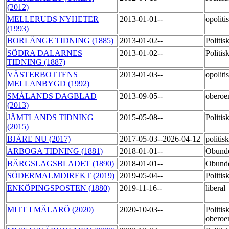
(2012)
MELLERUDS NYHETER
2013-01-01--
opoliti
(1993)
BORLÄNGE TIDNING (1885)
2013-01-02--
Politi
SÖDRA DALARNES
2013-01-02--
Politi
TIDNING (1887)
VÄSTERBOTTENS
2013-01-03--
opoliti
MELLANBYGD (1992)
SMÅLANDS DAGBLAD
2013-09-05--
obero
(2013)
JÄMTLANDS TIDNING
2015-05-08--
Politi
(2015)
BJÄRE NU (2017)
2017-05-03--2026-04-12
politi
ARBOGA TIDNING (1881)
2018-01-01--
Obunde
BÄRGSLAGSBLADET (1890)
2018-01-01--
Obunde
SÖDERMALMDIREKT (2019)
2019-05-04--
Politi
ENKÖPINGSPOSTEN (1880)
2019-11-16--
liberal
MITT I MÄLARÖ (2020)
2020-10-03--
Politisk
obero