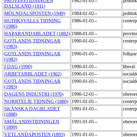
PROVINSTIDNINGEN
1982-01-01--
politis
DALSLAND (1911)
MÖLNDALSPOSTEN (1949)
1984-01-02--
politi
HUDIKSVALLS TIDNING
1986-01-01--
centerp
(1986)
HAPARANDABLADET (1882)
1988-01-01--
provins
GOTLANDS TIDNINGAR
1990-01-01--
centerp
(1983)
GOTLANDS TIDNINGAR
1990-01-01--
folkpar
(1983)
I DAG (1990)
1990-01-01--
liberal
ARBETARBLADET (1902)
1990-01-01--
social
GOTLANDS TIDNINGAR
1990-01-01--
social
(1983)
DAGENS INDUSTRI (1976)
1990-12-01--
obero
NORRTELJE TIDNING (1880)
1991-01-01--
centerp
SKÅNSKA DAGBLADET
1991-01-01--
centerp
(1888)
SMÅLANDSTIDNINGEN
1991-01-01--
obero
(1899)
VETLANDAPOSTEN (1893)
1991-01-01--
obero