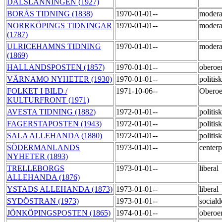
DALSLÄNNINGEN (1927)
BORÅS TIDNING (1838)
1970-01-01--
moder
NORRKÖPINGS TIDNINGAR
1970-01-01--
moder
(1787)
ULRICEHAMNS TIDNING
1970-01-01--
moder
(1869)
HALLANDSPOSTEN (1857)
1970-01-01--
oberoe
VÄRNAMO NYHETER (1930)
1970-01-01--
politisk
FOLKET I BILD /
1971-10-06--
Oberoe
KULTURFRONT (1971)
AVESTA TIDNING (1882)
1972-01-01--
politi
FAGERSTAPOSTEN (1943)
1972-01-01--
politi
SALA ALLEHANDA (1880)
1972-01-01--
politi
SÖDERMANLANDS
1973-01-01--
centerp
NYHETER (1893)
TRELLEBORGS
1973-01-01--
liberal
ALLEHANDA (1876)
YSTADS ALLEHANDA (1873)
1973-01-01--
liberal
SYDÖSTRAN (1973)
1973-01-01--
social
JÖNKÖPINGSPOSTEN (1865)
1974-01-01--
obero