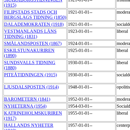
(1915)
FILIPSTADS STADS OCH
1921-01-01--
moder
BERGSLAGS TIDNING (1850)
DALADEMOKRATEN (1918)
1921-01-01--
social
VESTMANLANDS LÄNS
1923-01-01--
liberal
TIDNING (1831)
SMÅLANDSPOSTEN (1867)
1924-01-01--
moder
ESKILSTUNAKURIREN
1925-01-01--
liberal
(1890)
SUNDSVALLS TIDNING
1930-01-01--
liberal
(1880)
PITEÅTIDNINGEN (1915)
1930-01-01--
social
LJUSDALSPOSTEN (1914)
1948-01-01--
opoliti
BAROMETERN (1841)
1952-01-01--
moder
NYHETERNA (1954)
1954-03-01--
Social
KATRINEHOLMSKURIREN
1955-01-01--
liberal
(1917)
HALLANDS NYHETER
1957-01-01--
centerp