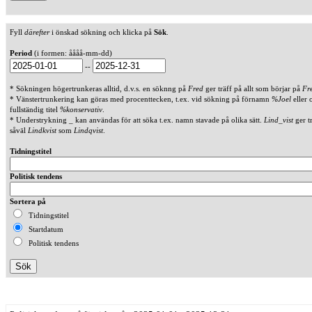
Fyll
därefter
i önskad sökning och klicka på
Sök
.
Period
(i formen: åååå-mm-dd)
--
* Sökningen högertrunkeras alltid, d.v.s. en söknng på
Fred
ger träff på allt som börjar på
Fr
* Vänstertrunkering kan göras med procenttecken, t.ex. vid sökning på förnamn
%Joel
eller 
fullständig titel
%konservativ
.
* Understrykning _ kan användas för att söka t.ex. namn stavade på olika sätt.
Lind_vist
ger t
såväl
Lindkvist
som
Lindqvist
.
Tidningstitel
Politisk tendens
Sortera på
Tidningstitel
Startdatum
Politisk tendens