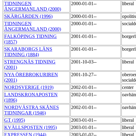
TIDNINGEN
2000-01-01--
liberal
ÅNGERMANLAND (2000)
SKÄRGÅRDEN (1996)
2000-01-01--
opoliti
TIDNINGEN
2000-01-01--
social
ÅNGERMANLAND (2000)
FALKÖPINGS TIDNING
2001-01-01--
borger
(1857)
SKARABORGS LÄNS
2001-01-01--
borger
TIDNING (1884)
STRENGNÄS TIDNING
2001-10-03--
liberal
(2001)
NYA ÖREBROKURIREN
2001-10-27--
oberoe
(2001)
social
NORDSVERIGE (1919)
2002-01-01--
center
LANDSKRONAPOSTEN
2002-01-01--
oavhä
(1896)
NORDVÄSTRA SKÅNES
2002-01-01--
oavhä
TIDNINGAR (1946)
GT (1995)
2003-01-01--
liberal
KVÄLLSPOSTEN (1995)
2003-01-01--
liberal
EXPRESSEN (1944)
2003-01-02--
liberal