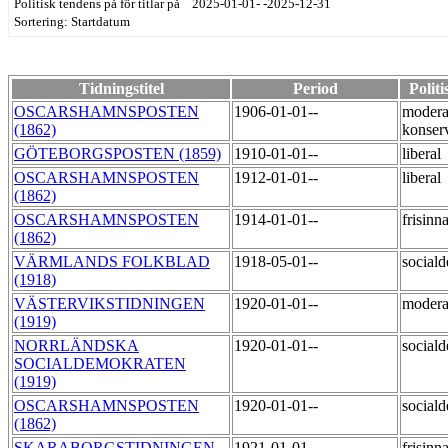
Politisk tendens på för titlar på 2025-01-01- -2025-12-31
Sortering: Startdatum
Tidningstitel
Period
Polit
OSCARSHAMNSPOSTEN
1906-01-01--
modera
(1862)
konser
GÖTEBORGSPOSTEN (1859)
1910-01-01--
liberal
OSCARSHAMNSPOSTEN
1912-01-01--
liberal
(1862)
OSCARSHAMNSPOSTEN
1914-01-01--
frisinn
(1862)
VÄRMLANDS FOLKBLAD
1918-05-01--
social
(1918)
VÄSTERVIKSTIDNINGEN
1920-01-01--
moder
(1919)
NORRLÄNDSKA
1920-01-01--
social
SOCIALDEMOKRATEN
(1919)
OSCARSHAMNSPOSTEN
1920-01-01--
social
(1862)
SKARABORGSTIDNINGEN
1921-01-01--
frisinn