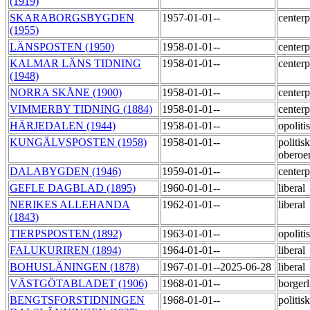
(1919)
SKARABORGSBYGDEN
1957-01-01--
centerp
(1955)
LÄNSPOSTEN (1950)
1958-01-01--
centerp
KALMAR LÄNS TIDNING
1958-01-01--
centerp
(1948)
NORRA SKÅNE (1900)
1958-01-01--
centerp
VIMMERBY TIDNING (1884)
1958-01-01--
centerp
HÄRJEDALEN (1944)
1958-01-01--
opoliti
KUNGÄLVSPOSTEN (1958)
1958-01-01--
politisk
obero
DALABYGDEN (1946)
1959-01-01--
centerp
GEFLE DAGBLAD (1895)
1960-01-01--
liberal
NERIKES ALLEHANDA
1962-01-01--
liberal
(1843)
TIERPSPOSTEN (1892)
1963-01-01--
opoliti
FALUKURIREN (1894)
1964-01-01--
liberal
BOHUSLÄNINGEN (1878)
1967-01-01--2025-06-28
liberal
VÄSTGÖTABLADET (1906)
1968-01-01--
borger
BENGTSFORSTIDNINGEN
1968-01-01--
politi