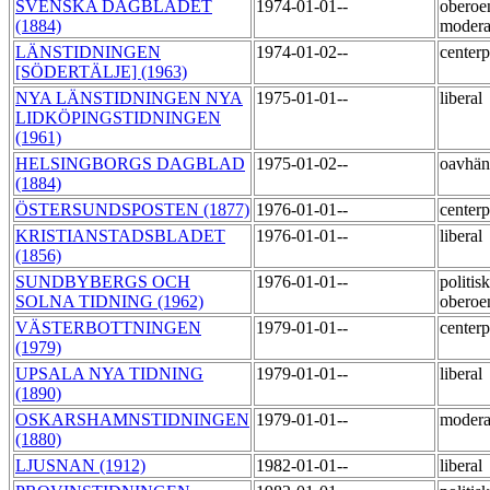
SVENSKA DAGBLADET
1974-01-01--
oberoe
(1884)
moder
LÄNSTIDNINGEN
1974-01-02--
centerp
[SÖDERTÄLJE] (1963)
NYA LÄNSTIDNINGEN NYA
1975-01-01--
liberal
LIDKÖPINGSTIDNINGEN
(1961)
HELSINGBORGS DAGBLAD
1975-01-02--
oavhä
(1884)
ÖSTERSUNDSPOSTEN (1877)
1976-01-01--
centerp
KRISTIANSTADSBLADET
1976-01-01--
liberal
(1856)
SUNDBYBERGS OCH
1976-01-01--
politisk
SOLNA TIDNING (1962)
obero
VÄSTERBOTTNINGEN
1979-01-01--
centerp
(1979)
UPSALA NYA TIDNING
1979-01-01--
liberal
(1890)
OSKARSHAMNSTIDNINGEN
1979-01-01--
moder
(1880)
LJUSNAN (1912)
1982-01-01--
liberal