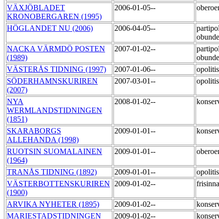
VÄXJÖBLADET
2006-01-05--
obero
KRONOBERGAREN (1995)
HÖGLANDET NU (2006)
2006-04-05--
partipol
obund
NACKA VÄRMDÖ POSTEN
2007-01-02--
partipol
(1989)
obund
VÄSTERÅS TIDNING (1997)
2007-01-06--
opoliti
SÖDERHAMNSKURIREN
2007-03-01--
opoliti
(2007)
NYA
2008-01-02--
konser
WERMLANDSTIDNINGEN
(1851)
SKARABORGS
2009-01-01--
konser
ALLEHANDA (1998)
RUOTSIN SUOMALAINEN
2009-01-01--
obero
(1964)
TRANÅS TIDNING (1892)
2009-01-01--
opoliti
VÄSTERBOTTENSKURIREN
2009-01-02--
frisinn
(1900)
ARVIKA NYHETER (1895)
2009-01-02--
konser
MARIESTADSTIDNINGEN
2009-01-02--
konser