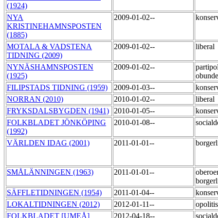
(1924)
NYA
2009-01-02--
konser
KRISTINEHAMNSPOSTEN
(1885)
MOTALA & VADSTENA
2009-01-02--
liberal
TIDNING (2009)
NYNÄSHAMNSPOSTEN
2009-01-02--
partipol
(1925)
obund
FILIPSTADS TIDNING (1959)
2009-01-03--
konser
NORRAN (2010)
2010-01-02--
liberal
FRYKSDALSBYGDEN (1941)
2010-01-05--
konser
FOLKBLADET JÖNKÖPING
2010-01-08--
social
(1992)
VÄRLDEN IDAG (2001)
2011-01-01--
borger
SMÅLÄNNINGEN (1963)
2011-01-01--
oberoe
borger
SÄFFLETIDNINGEN (1954)
2011-01-04--
konser
LOKALTIDNINGEN (2012)
2012-01-11--
opoliti
FOLKBLADET [UMEÅ]
2012-04-18--
social