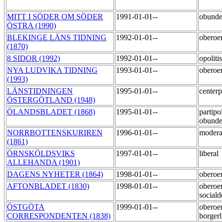
MITT I SÖDER OM SÖDER
1991-01-01--
obund
ÖSTRA (1990)
BLEKINGE LÄNS TIDNING
1992-01-01--
oberoe
(1870)
8 SIDOR (1992)
1992-01-01--
opoliti
NYA LUDVIKA TIDNING
1993-01-01--
oberoe
(1993)
LÄNSTIDNINGEN
1995-01-01--
centerp
ÖSTERGÖTLAND (1948)
ÖLANDSBLADET (1868)
1995-01-01--
partipol
obund
NORRBOTTENSKURIREN
1996-01-01--
moder
(1861)
ÖRNSKÖLDSVIKS
1997-01-01--
liberal
ALLEHANDA (1901)
DAGENS NYHETER (1864)
1998-01-01--
oberoe
AFTONBLADET (1830)
1998-01-01--
oberoe
social
ÖSTGÖTA
1999-01-01--
oberoe
CORRESPONDENTEN (1838)
borger