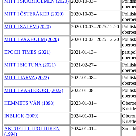
MITT I SKÄRHOLMEN (2020)
2020-10-03--
Politisk
obero
MITT I ÖSTERÅKER (2020)
2020-10-03--
Politisk
obero
MITT I SALEM (2020)
2020-10-03--2025-12-20
Politisk
obero
MITT I VAXHOLM (2020)
2020-10-03--2025-12-20
Politisk
obero
EPOCH TIMES (2021)
2021-01-13--
partipol
obero
MITT I SIGTUNA (2021)
2021-02-27--
Politisk
obero
MITT I JÄRVA (2022)
2022-01-08--
Politisk
obero
MITT I VÄSTERORT (2022)
2022-01-08--
Politisk
obero
HEMMETS VÄN (1898)
2023-01-01--
Obero
Kristd
INBLICK (2009)
2024-01-01--
Obero
Kristd
AKTUELLT I POLITIKEN
2024-01-01--
Social
(1994)