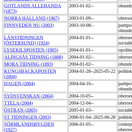
GOTLANDS ALLEHANDA
2003-01-02--
obunde
(1873)
NORRA HALLAND (1967)
2003-01-09--
obero
FINNVEDEN NU (2003)
2003-10-08--
partipol
obund
LÄNSTIDNINGEN
2004-01-01--
oberoe
[ÖSTERSUND] (1924)
social
LYSEKILSPOSTEN (1905)
2004-01-01--
opoliti
ALINGSÅS TIDNING (1888)
2004-01-02--
oberoe
MORA TIDNING (1893)
2004-01-02--
obund
KUNGSBACKAPOSTEN
2004-01-28--2025-05-22
politi
(2004)
DAGEN (2004)
2004-04-16--
partipol
obund
SYDSVENSKAN (2004)
2004-10-05--
oberoe
TTELA (2004)
2004-12-04--
obero
ÖSTRAN (2005)
2005-01-03--
social
ST TIDNINGEN (2003)
2006-01-04--2025-06-28
politi
SÖRMLANDSBYGDEN
2006-01-05--
centerp
(1927)
obero