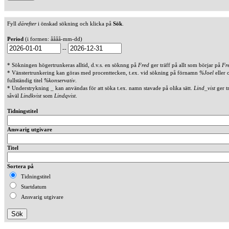
Fyll
därefter
i önskad sökning och klicka på
Sök
.
Period
(i formen: åååå-mm-dd)
--
* Sökningen högertrunkeras alltid, d.v.s. en söknng på
Fred
ger träff på allt som börjar på
Fr
* Vänstertrunkering kan göras med procenttecken, t.ex. vid sökning på förnamn
%Joel
eller 
fullständig titel
%konservativ
.
* Understrykning _ kan användas för att söka t.ex. namn stavade på olika sätt.
Lind_vist
ger t
såväl
Lindkvist
som
Lindqvist
.
Tidningstitel
Ansvarig utgivare
Titel
Sortera på
Tidningstitel
Startdatum
Ansvarig utgivare