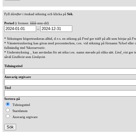
Fyll
därefter
i önskad sökning och klicka på
Sök
.
Period
(i formen: åååå-mm-dd)
--
* Sökningen högertrunkeras alltid, d.v.s. en söknng på
Fred
ger träff på allt som börjar på
Fr
* Vänstertrunkering kan göras med procenttecken, t.ex. vid sökning på förnamn
%Joel
eller 
fullständig titel
%konservativ
.
* Understrykning _ kan användas för att söka t.ex. namn stavade på olika sätt.
Lind_vist
ger t
såväl
Lindkvist
som
Lindqvist
.
Tidningstitel
Ansvarig utgivare
Titel
Sortera på
Tidningstitel
Startdatum
Ansvarig utgivare