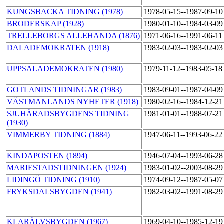
KUNGSBACKA TIDNING (1978)
1978-05-15--1987-09-1
BRODERSKAP (1928)
1980-01-10--1984-03-0
TRELLEBORGS ALLEHANDA (1876)
1971-06-16--1991-06-1
DALADEMOKRATEN (1918)
1983-02-03--1983-02-0
UPPSALADEMOKRATEN (1980)
1979-11-12--1983-05-1
GOTLANDS TIDNINGAR (1983)
1983-09-01--1987-04-0
VÄSTMANLANDS NYHETER (1918)
1980-02-16--1984-12-2
SJUHÄRADSBYGDENS TIDNING
1981-01-01--1988-07-2
(1930)
VIMMERBY TIDNING (1884)
1947-06-11--1993-06-2
KINDAPOSTEN (1894)
1946-07-04--1993-06-2
MARIESTADSTIDNINGEN (1924)
1983-01-02--2003-08-2
LIDINGÖ TIDNING (1910)
1974-09-12--1987-05-0
FRYKSDALSBYGDEN (1941)
1982-03-02--1991-08-2
KLARÄLVSBYGDEN (1967)
1969-04-10--1985-12-1