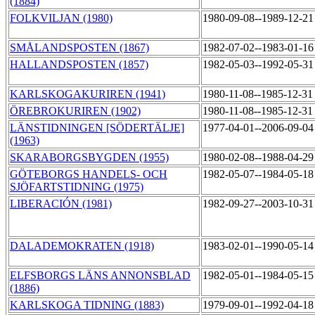
(1884)
FOLKVILJAN (1980)
1980-09-08--1989-12-2
SMÅLANDSPOSTEN (1867)
1982-07-02--1983-01-1
HALLANDSPOSTEN (1857)
1982-05-03--1992-05-3
KARLSKOGAKURIREN (1941)
1980-11-08--1985-12-3
ÖREBROKURIREN (1902)
1980-11-08--1985-12-3
LÄNSTIDNINGEN [SÖDERTÄLJE]
1977-04-01--2006-09-0
(1963)
SKARABORGSBYGDEN (1955)
1980-02-08--1988-04-2
GÖTEBORGS HANDELS- OCH
1982-05-07--1984-05-1
SJÖFARTSTIDNING (1975)
LIBERACIÓN (1981)
1982-09-27--2003-10-3
DALADEMOKRATEN (1918)
1983-02-01--1990-05-1
ELFSBORGS LÄNS ANNONSBLAD
1982-05-01--1984-05-1
(1886)
KARLSKOGA TIDNING (1883)
1979-09-01--1992-04-1