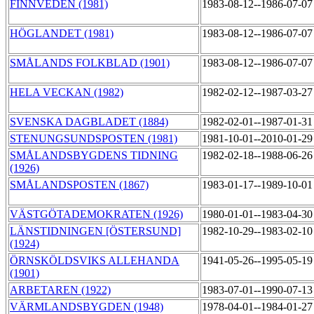
FINNVEDEN (1981)
1983-08-12--1986-07-0
HÖGLANDET (1981)
1983-08-12--1986-07-0
SMÅLANDS FOLKBLAD (1901)
1983-08-12--1986-07-0
HELA VECKAN (1982)
1982-02-12--1987-03-2
SVENSKA DAGBLADET (1884)
1982-02-01--1987-01-3
STENUNGSUNDSPOSTEN (1981)
1981-10-01--2010-01-2
SMÅLANDSBYGDENS TIDNING
1982-02-18--1988-06-2
(1926)
SMÅLANDSPOSTEN (1867)
1983-01-17--1989-10-0
VÄSTGÖTADEMOKRATEN (1926)
1980-01-01--1983-04-3
LÄNSTIDNINGEN [ÖSTERSUND]
1982-10-29--1983-02-1
(1924)
ÖRNSKÖLDSVIKS ALLEHANDA
1941-05-26--1995-05-1
(1901)
ARBETAREN (1922)
1983-07-01--1990-07-1
VÄRMLANDSBYGDEN (1948)
1978-04-01--1984-01-2