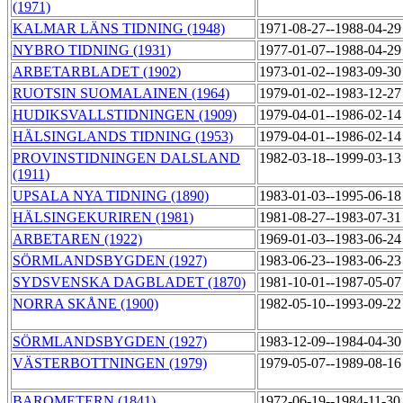
(1971)
KALMAR LÄNS TIDNING (1948)
1971-08-27--1988-04-2
NYBRO TIDNING (1931)
1977-01-07--1988-04-2
ARBETARBLADET (1902)
1973-01-02--1983-09-3
RUOTSIN SUOMALAINEN (1964)
1979-01-02--1983-12-2
HUDIKSVALLSTIDNINGEN (1909)
1979-04-01--1986-02-1
HÄLSINGLANDS TIDNING (1953)
1979-04-01--1986-02-1
PROVINSTIDNINGEN DALSLAND
1982-03-18--1999-03-1
(1911)
UPSALA NYA TIDNING (1890)
1983-01-03--1995-06-1
HÄLSINGEKURIREN (1981)
1981-08-27--1983-07-3
ARBETAREN (1922)
1969-01-03--1983-06-2
SÖRMLANDSBYGDEN (1927)
1983-06-23--1983-06-2
SYDSVENSKA DAGBLADET (1870)
1981-10-01--1987-05-0
NORRA SKÅNE (1900)
1982-05-10--1993-09-2
SÖRMLANDSBYGDEN (1927)
1983-12-09--1984-04-3
VÄSTERBOTTNINGEN (1979)
1979-05-07--1989-08-1
BAROMETERN (1841)
1972-06-19--1984-11-3