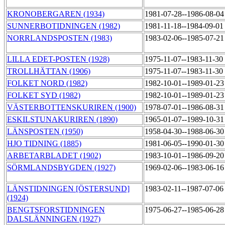
KRONOBERGAREN (1934)
1981-07-28--1986-08-0
SUNNERBOTIDNINGEN (1982)
1981-11-18--1984-09-0
NORRLANDSPOSTEN (1983)
1983-02-06--1985-07-2
LILLA EDET-POSTEN (1928)
1975-11-07--1983-11-30
TROLLHÄTTAN (1906)
1975-11-07--1983-11-30
FOLKET NORD (1982)
1982-10-01--1989-01-2
FOLKET SYD (1982)
1982-10-01--1989-01-2
VÄSTERBOTTENSKURIREN (1900)
1978-07-01--1986-08-3
ESKILSTUNAKURIREN (1890)
1965-01-07--1989-10-3
LÄNSPOSTEN (1950)
1958-04-30--1988-06-3
HJO TIDNING (1885)
1981-06-05--1990-01-3
ARBETARBLADET (1902)
1983-10-01--1986-09-2
SÖRMLANDSBYGDEN (1927)
1969-02-06--1983-06-1
LÄNSTIDNINGEN [ÖSTERSUND]
1983-02-11--1987-07-0
(1924)
BENGTSFORSTIDNINGEN
1975-06-27--1985-06-2
DALSLÄNNINGEN (1927)