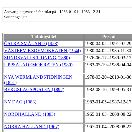
Ansvarig utgivare på för titlar på 1983-01-01- -1983-12-31
Sortering: Titel
Tidningstitel
Period
ÖSTRA SMÅLAND (1928)
1980-04-02--1991-07-2
VÄSTERVIKSDEMOKRATEN (1944)
1980-04-02--1985-11-3
SUNDSVALLS TIDNING (1880)
1976-06-17--1989-03-1
UPPSALADEMOKRATEN (1980)
1983-05-19--1988-04-0
NYA WERMLANDSTIDNINGEN
1978-03-20--2010-01-3
(1851)
BERGSLAGSPOSTEN (1892)
1982-08-16--1999-05-3
NY DAG (1983)
1983-01-05--1987-12-1
NORDHALLAND (1883)
1965-01-03--2008-08-2
NORRA HALLAND (1967)
1967-01-04--2008-08-2