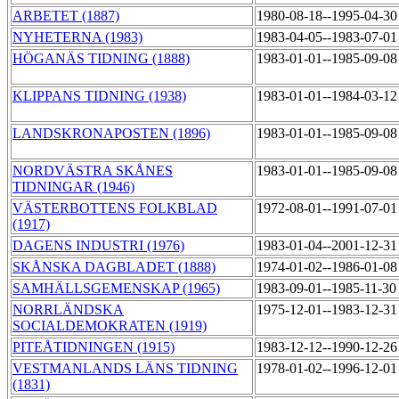
ARBETET (1887)
1980-08-18--1995-04-3
NYHETERNA (1983)
1983-04-05--1983-07-0
HÖGANÄS TIDNING (1888)
1983-01-01--1985-09-0
KLIPPANS TIDNING (1938)
1983-01-01--1984-03-1
LANDSKRONAPOSTEN (1896)
1983-01-01--1985-09-0
NORDVÄSTRA SKÅNES
1983-01-01--1985-09-0
TIDNINGAR (1946)
VÄSTERBOTTENS FOLKBLAD
1972-08-01--1991-07-0
(1917)
DAGENS INDUSTRI (1976)
1983-01-04--2001-12-3
SKÅNSKA DAGBLADET (1888)
1974-01-02--1986-01-0
SAMHÄLLSGEMENSKAP (1965)
1983-09-01--1985-11-3
NORRLÄNDSKA
1975-12-01--1983-12-3
SOCIALDEMOKRATEN (1919)
PITEÅTIDNINGEN (1915)
1983-12-12--1990-12-2
VESTMANLANDS LÄNS TIDNING
1978-01-02--1996-12-0
(1831)