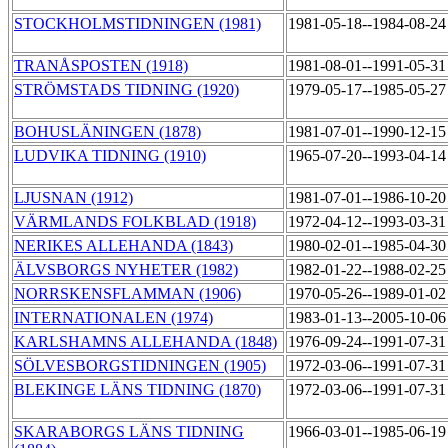
STOCKHOLMSTIDNINGEN (1981)
1981-05-18--1984-08-2
TRANÅSPOSTEN (1918)
1981-08-01--1991-05-3
STRÖMSTADS TIDNING (1920)
1979-05-17--1985-05-2
BOHUSLÄNINGEN (1878)
1981-07-01--1990-12-1
LUDVIKA TIDNING (1910)
1965-07-20--1993-04-1
LJUSNAN (1912)
1981-07-01--1986-10-2
VÄRMLANDS FOLKBLAD (1918)
1972-04-12--1993-03-3
NERIKES ALLEHANDA (1843)
1980-02-01--1985-04-3
ÄLVSBORGS NYHETER (1982)
1982-01-22--1988-02-2
NORRSKENSFLAMMAN (1906)
1970-05-26--1989-01-0
INTERNATIONALEN (1974)
1983-01-13--2005-10-0
KARLSHAMNS ALLEHANDA (1848)
1976-09-24--1991-07-3
SÖLVESBORGSTIDNINGEN (1905)
1972-03-06--1991-07-3
BLEKINGE LÄNS TIDNING (1870)
1972-03-06--1991-07-3
SKARABORGS LÄNS TIDNING
1966-03-01--1985-06-1