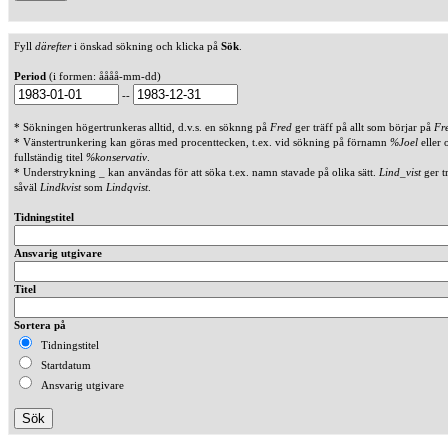
Fyll
därefter
i önskad sökning och klicka på
Sök
.
Period
(i formen: åååå-mm-dd)
--
* Sökningen högertrunkeras alltid, d.v.s. en söknng på
Fred
ger träff på allt som börjar på
Fr
* Vänstertrunkering kan göras med procenttecken, t.ex. vid sökning på förnamn
%Joel
eller 
fullständig titel
%konservativ
.
* Understrykning _ kan användas för att söka t.ex. namn stavade på olika sätt.
Lind_vist
ger t
såväl
Lindkvist
som
Lindqvist
.
Tidningstitel
Ansvarig utgivare
Titel
Sortera på
Tidningstitel
Startdatum
Ansvarig utgivare