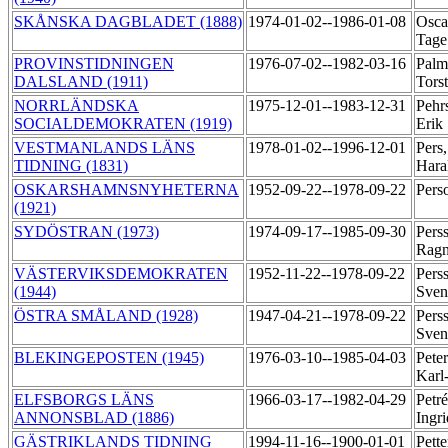
SKÅNSKA DAGBLADET (1888)
1974-01-02--1986-01-08
Osca
Tag
PROVINSTIDNINGEN
1976-07-02--1982-03-16
Palm
DALSLAND (1911)
Tors
NORRLÄNDSKA
1975-12-01--1983-12-31
Pehr
SOCIALDEMOKRATEN (1919)
Erik
VESTMANLANDS LÄNS
1978-01-02--1996-12-01
Pers
TIDNING (1831)
Hara
OSKARSHAMNSNYHETERNA
1952-09-22--1978-09-22
Pers
(1921)
SYDÖSTRAN (1973)
1974-09-17--1985-09-30
Pers
Rag
VÄSTERVIKSDEMOKRATEN
1952-11-22--1978-09-22
Pers
(1944)
Sve
ÖSTRA SMÅLAND (1928)
1947-04-21--1978-09-22
Pers
Sve
BLEKINGEPOSTEN (1945)
1976-03-10--1985-04-03
Peter
Karl
ELFSBORGS LÄNS
1966-03-17--1982-04-29
Petr
ANNONSBLAD (1886)
Ingr
GÄSTRIKLANDS TIDNING
1994-11-16--1900-01-01
Pett