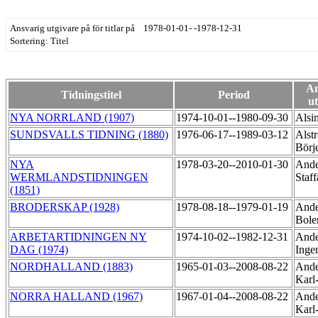
Ansvarig utgivare på för titlar på 1978-01-01- -1978-12-31
Sortering: Titel
An
Tidningstitel
Period
ut
NYA NORRLAND (1907)
1974-10-01--1980-09-30
Alsi
SUNDSVALLS TIDNING (1880)
1976-06-17--1989-03-12
Alst
Börj
NYA
1978-03-20--2010-01-30
Ande
WERMLANDSTIDNINGEN
Staf
(1851)
BRODERSKAP (1928)
1978-08-18--1979-01-19
Ande
Bole
ARBETARTIDNINGEN NY
1974-10-02--1982-12-31
Ande
DAG (1974)
Inge
NORDHALLAND (1883)
1965-01-03--2008-08-22
Ande
Karl
NORRA HALLAND (1967)
1967-01-04--2008-08-22
Ande
Karl