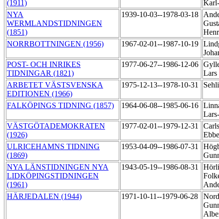
(1911)
Karl
NYA
1939-10-03--1978-03-18
Ande
WERMLANDSTIDNINGEN
Gust
(1851)
Henr
NORRBOTTNINGEN (1956)
1967-02-01--1987-10-19
Lind
Joha
POST- OCH INRIKES
1977-06-27--1986-12-06
Gyll
TIDNINGAR (1821)
Lars
ARBETET VÄSTSVENSKA
1975-12-13--1978-10-31
Sehl
EDITIONEN (1966)
FALKÖPINGS TIDNING (1857)
1964-06-08--1985-06-16
Linn
Lars
VÄSTGÖTADEMOKRATEN
1977-02-01--1979-12-31
Carl
(1926)
Ebb
ULRICEHAMNS TIDNING
1953-04-09--1986-07-31
Högb
(1869)
Gun
NYA LÄNSTIDNINGEN NYA
1943-05-19--1986-08-31
Hörl
LIDKÖPINGSTIDNINGEN
Folk
(1961)
And
HÄRJEDALEN (1944)
1971-10-11--1979-06-28
Nord
Gunn
Albe