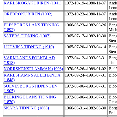
KARLSKOGAKURIREN (1941)
1972-10-19--1980-11-07
Ande
Lenn
ÖREBROKURIREN (1902)
1972-10-23--1980-11-07
Ande
Lenn
ELFSBORGS LÄNS TIDNING
1966-05-23--1982-03-26
Beng
(1892)
Mich
SÄTERS TIDNING (1907)
1965-07-17--1982-10-30
Beng
Sten
LUDVIKA TIDNING (1910)
1965-07-20--1993-04-14
Beng
Sten
VÄRMLANDS FOLKBLAD
1972-04-12--1993-03-31
Berg
(1918)
Thu
NORRSKENSFLAMMAN (1906)
1970-05-26--1989-01-02
Bjel
KARLSHAMNS ALLEHANDA
1976-09-24--1991-07-31
Bloo
(1848)
SÖLVESBORGSTIDNINGEN
1972-03-06--1991-07-31
Bloo
(1905)
BLEKINGE LÄNS TIDNING
1972-03-06--1991-07-31
Bloo
(1870)
Geo
SKARA TIDNING (1863)
1966-03-31--1982-06-30
Borg
Erik