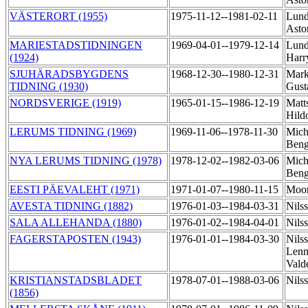
VÄSTERORT (1955)
1975-11-12--1981-02-11
Lund
Asto
MARIESTADSTIDNINGEN
1969-04-01--1979-12-14
Lund
(1924)
Har
SJUHÄRADSBYGDENS
1968-12-30--1980-12-31
Mark
TIDNING (1930)
Gust
NORDSVERIGE (1919)
1965-01-15--1986-12-19
Matt
Hild
LERUMS TIDNING (1969)
1969-11-06--1978-11-30
Mich
Ben
NYA LERUMS TIDNING (1978)
1978-12-02--1982-03-06
Mich
Ben
EESTI PÄEVALEHT (1971)
1971-01-07--1980-11-15
Moor
AVESTA TIDNING (1882)
1976-01-03--1984-03-31
Nils
SALA ALLEHANDA (1880)
1976-01-02--1984-04-01
Nils
FAGERSTAPOSTEN (1943)
1976-01-01--1984-03-30
Nils
Lenn
Vald
KRISTIANSTADSBLADET
1978-07-01--1988-03-06
Nils
(1856)