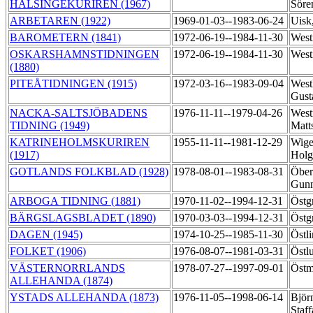
HÄLSINGEKURIREN (1967)
Sör
ARBETAREN (1922)
1969-01-03--1983-06-24
Uisk
BAROMETERN (1841)
1972-06-19--1984-11-30
West
OSKARSHAMNSTIDNINGEN
1972-06-19--1984-11-30
West
(1880)
PITEÅTIDNINGEN (1915)
1972-03-16--1983-09-04
West
Gus
NACKA-SALTSJÖBADENS
1976-11-11--1979-04-26
West
TIDNING (1949)
Matt
KATRINEHOLMSKURIREN
1955-11-11--1981-12-29
Wige
(1917)
Holg
GOTLANDS FOLKBLAD (1928)
1978-08-01--1983-08-31
Öber
Gun
ARBOGA TIDNING (1881)
1970-11-02--1994-12-31
Östg
BÄRGSLAGSBLADET (1890)
1970-03-03--1994-12-31
Östg
DAGEN (1945)
1974-10-25--1985-11-30
Östl
FOLKET (1906)
1976-08-07--1981-03-31
Östl
VÄSTERNORRLANDS
1978-07-27--1997-09-01
Östm
ALLEHANDA (1874)
YSTADS ALLEHANDA (1873)
1976-11-05--1998-06-14
Björ
Staf