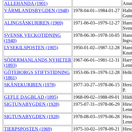
ALLEHANDA (1901)
Anu
VÄRMLANDSBYGDEN (1948)
1978-04-01--1984-01-27
Hall
Gun
ALINGSÅSKURIREN (1969)
1971-06-03--1979-12-27
Ham
Sve
SVENSK VECKOTIDNING
1978-06-30--1978-10-05
Hans
(1940)
Ingv
LYSEKILSPOSTEN (1905)
1950-01-02--1987-12-28
Hans
Knu
SÖDERMANLANDS NYHETER
1967-06-01--1981-12-31
Harr
(1893)
Lenn
GÖTEBORGS STIFTSTIDNING
1953-06-19--1979-12-28
Hell
(1861)
SKÅNEKURIREN (1978)
1977-10-27--1978-06-15
Hers
P.
GEFLE DAGBLAD (1895)
1968-09-02--1988-09-01
Hild
SIGTUNABYGDEN (1928)
1975-07-31--1978-06-29
Hirsc
Lenn
SIGTUNABYGDEN (1928)
1978-08-03--1979-06-28
Hirsc
Lenn
TIERPSPOSTEN (1969)
1975-10-02--1978-09-21
Hirsc