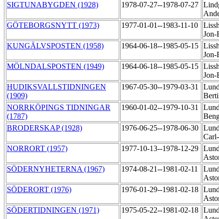
SIGTUNABYGDEN (1928)
1978-07-27--1978-07-27
Lind
And
GÖTEBORGSNYTT (1973)
1977-01-01--1983-11-10
Liss
Jon-
KUNGÄLVSPOSTEN (1958)
1964-06-18--1985-05-15
Liss
Jon-
MÖLNDALSPOSTEN (1949)
1964-06-18--1985-05-15
Liss
Jon-
HUDIKSVALLSTIDNINGEN
1967-05-30--1979-03-31
Lund
(1909)
Bert
NORRKÖPINGS TIDNINGAR
1960-01-02--1979-10-31
Lund
(1787)
Ben
BRODERSKAP (1928)
1976-06-25--1978-06-30
Lund
Carl
NORRORT (1957)
1977-10-13--1978-12-29
Lund
Asto
SÖDERNYHETERNA (1967)
1974-08-21--1981-02-11
Lund
Asto
SÖDERORT (1976)
1976-01-29--1981-02-18
Lund
Asto
SÖDERTIDNINGEN (1971)
1975-05-22--1981-02-18
Lund
Asto