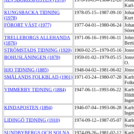
Karl
KUNGSBACKA TIDNING
1978-05-15--1987-09-10
Joha
(1978)
Kur
FÖRORT VÄST (1977)
1977-04-01--1980-06-24
Joha
Sör
TRELLEBORGS ALLEHANDA
1971-06-16--1991-06-11
John
(1876)
Bert
STRÖMSTADS TIDNING (1920)
1969-02-25--1979-05-16
Jons
BOHUSLÄNINGEN (1878)
1959-01-02--1979-05-15
Jons
O.
HJO TIDNING (1885)
1948-04-02--1981-06-02
Jöns
SMÅLANDS FOLKBLAD (1901)
1971-03-24--1980-07-28
Karl
Folk
VIMMERBY TIDNING (1884)
1947-06-11--1993-06-22
Karl
Hild
Ing
KINDAPOSTEN (1894)
1946-07-04--1993-06-28
Karl
Ing
LIDINGÖ TIDNING (1910)
1974-09-12--1987-05-07
Karl
Sven
SUNDBYBERGS OCH SOLNA
1974-09-26--1981-02-12
Karl