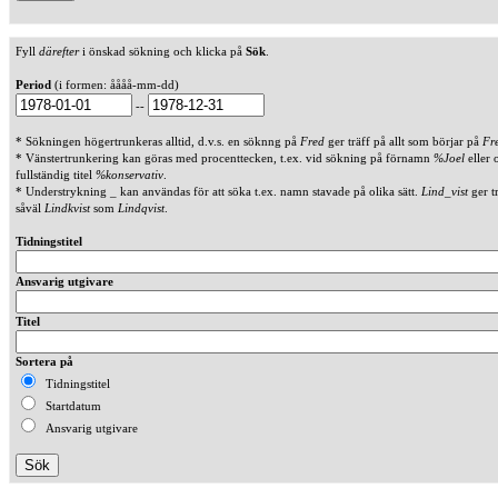
Fyll
därefter
i önskad sökning och klicka på
Sök
.
Period
(i formen: åååå-mm-dd)
--
* Sökningen högertrunkeras alltid, d.v.s. en söknng på
Fred
ger träff på allt som börjar på
Fr
* Vänstertrunkering kan göras med procenttecken, t.ex. vid sökning på förnamn
%Joel
eller 
fullständig titel
%konservativ
.
* Understrykning _ kan användas för att söka t.ex. namn stavade på olika sätt.
Lind_vist
ger t
såväl
Lindkvist
som
Lindqvist
.
Tidningstitel
Ansvarig utgivare
Titel
Sortera på
Tidningstitel
Startdatum
Ansvarig utgivare