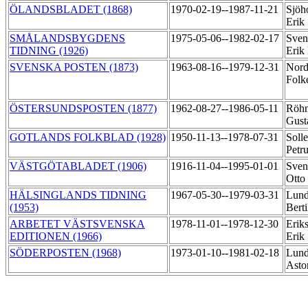
ÖLANDSBLADET (1868)
1970-02-19--1987-11-21
Sjöh
Erik
SMÅLANDSBYGDENS
1975-05-06--1982-02-17
Sven
TIDNING (1926)
Erik
SVENSKA POSTEN (1873)
1963-08-16--1979-12-31
Nord
Folk
ÖSTERSUNDSPOSTEN (1877)
1962-08-27--1986-05-11
Röhn
Gust
GOTLANDS FOLKBLAD (1928)
1950-11-13--1978-07-31
Soll
Petr
VÄSTGÖTABLADET (1906)
1916-11-04--1995-01-01
Sven
Otto
HÄLSINGLANDS TIDNING
1967-05-30--1979-03-31
Lund
(1953)
Bert
ARBETET VÄSTSVENSKA
1978-11-01--1978-12-30
Erik
EDITIONEN (1966)
Erik
SÖDERPOSTEN (1968)
1973-01-10--1981-02-18
Lund
Asto