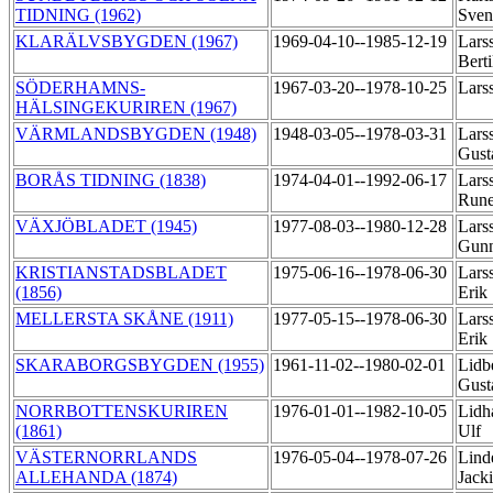
TIDNING (1962)
Sven
KLARÄLVSBYGDEN (1967)
1969-04-10--1985-12-19
Lars
Bert
SÖDERHAMNS-
1967-03-20--1978-10-25
Lars
HÄLSINGEKURIREN (1967)
VÄRMLANDSBYGDEN (1948)
1948-03-05--1978-03-31
Lars
Gus
BORÅS TIDNING (1838)
1974-04-01--1992-06-17
Lars
Run
VÄXJÖBLADET (1945)
1977-08-03--1980-12-28
Lars
Gun
KRISTIANSTADSBLADET
1975-06-16--1978-06-30
Lars
(1856)
Erik
MELLERSTA SKÅNE (1911)
1977-05-15--1978-06-30
Lars
Erik
SKARABORGSBYGDEN (1955)
1961-11-02--1980-02-01
Lidb
Gus
NORRBOTTENSKURIREN
1976-01-01--1982-10-05
Lidh
(1861)
Ulf
VÄSTERNORRLANDS
1976-05-04--1978-07-26
Lind
ALLEHANDA (1874)
Jack