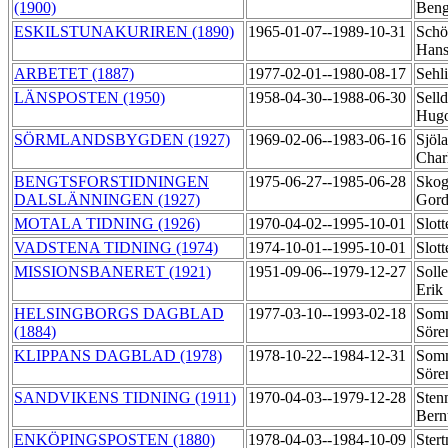
(1900)
Ben
ESKILSTUNAKURIREN (1890)
1965-01-07--1989-10-31
Schöi
Han
ARBETET (1887)
1977-02-01--1980-08-17
Sehl
LÄNSPOSTEN (1950)
1958-04-30--1988-06-30
Selld
Hug
SÖRMLANDSBYGDEN (1927)
1969-02-06--1983-06-16
Sjöla
Char
BENGTSFORSTIDNINGEN
1975-06-27--1985-06-28
Skog
DALSLÄNNINGEN (1927)
Gor
MOTALA TIDNING (1926)
1970-04-02--1995-10-01
Slot
VADSTENA TIDNING (1974)
1974-10-01--1995-10-01
Slot
MISSIONSBANERET (1921)
1951-09-06--1979-12-27
Soll
Erik
HELSINGBORGS DAGBLAD
1977-03-10--1993-02-18
Somm
(1884)
Sör
KLIPPANS DAGBLAD (1978)
1978-10-22--1984-12-31
Somm
Sör
SANDVIKENS TIDNING (1911)
1970-04-03--1979-12-28
Sten
Bern
ENKÖPINGSPOSTEN (1880)
1978-04-03--1984-10-09
Ster