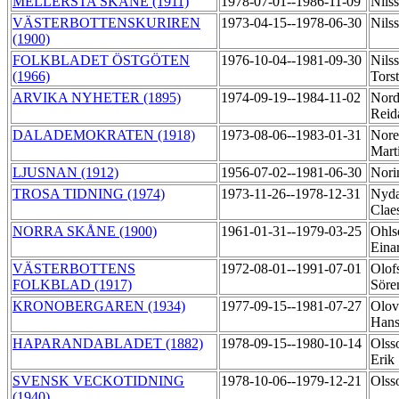
MELLERSTA SKÅNE (1911)
1978-07-01--1986-11-09
Nils
VÄSTERBOTTENSKURIREN
1973-04-15--1978-06-30
Nils
(1900)
FOLKBLADET ÖSTGÖTEN
1976-10-04--1981-09-30
Nils
(1966)
Tors
ARVIKA NYHETER (1895)
1974-09-19--1984-11-02
Nord
Reid
DALADEMOKRATEN (1918)
1973-08-06--1983-01-31
Norel
Mart
LJUSNAN (1912)
1956-07-02--1981-06-30
Nori
TROSA TIDNING (1974)
1973-11-26--1978-12-31
Nyda
Clae
NORRA SKÅNE (1900)
1961-01-31--1979-03-25
Ohls
Eina
VÄSTERBOTTENS
1972-08-01--1991-07-01
Olof
FOLKBLAD (1917)
Sör
KRONOBERGAREN (1934)
1977-09-15--1981-07-27
Olov
Han
HAPARANDABLADET (1882)
1978-09-15--1980-10-14
Olss
Erik
SVENSK VECKOTIDNING
1978-10-06--1979-12-21
Olss
(1940)