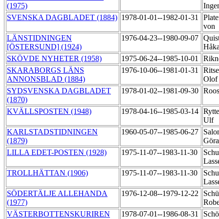
(1975)
Inge
SVENSKA DAGBLADET (1884)
1978-01-01--1982-01-31
Plate
von
LÄNSTIDNINGEN
1976-04-23--1980-09-07
Quis
[ÖSTERSUND] (1924)
Håk
SKÖVDE NYHETER (1958)
1975-06-24--1985-10-01
Rikn
SKARABORGS LÄNS
1976-10-06--1981-01-31
Rits
ANNONSBLAD (1884)
Olo
SYDSVENSKA DAGBLADET
1978-01-02--1981-09-30
Roos
(1870)
KVÄLLSPOSTEN (1948)
1978-04-16--1985-03-14
Rytt
Ulf
KARLSTADSTIDNINGEN
1960-05-07--1985-06-27
Salo
(1879)
Gör
LILLA EDET-POSTEN (1928)
1975-11-07--1983-11-30
Schul
Lass
TROLLHÄTTAN (1906)
1975-11-07--1983-11-30
Schul
Lass
SÖDERTÄLJE ALLEHANDA
1976-12-08--1979-12-22
Schü
(1977)
Robe
VÄSTERBOTTENSKURIREN
1978-07-01--1986-08-31
Schöi