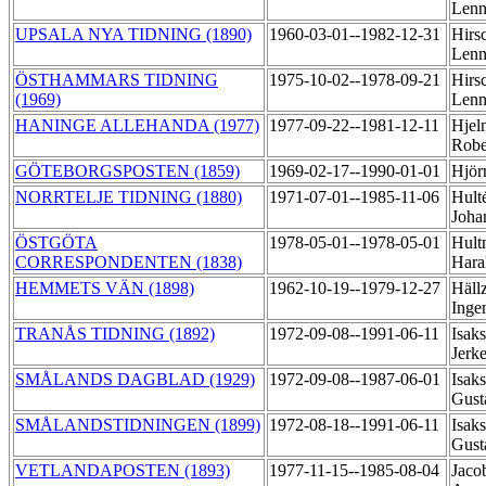
Lenn
UPSALA NYA TIDNING (1890)
1960-03-01--1982-12-31
Hirsc
Lenn
ÖSTHAMMARS TIDNING
1975-10-02--1978-09-21
Hirsc
(1969)
Lenn
HANINGE ALLEHANDA (1977)
1977-09-22--1981-12-11
Hjel
Robe
GÖTEBORGSPOSTEN (1859)
1969-02-17--1990-01-01
Hjör
NORRTELJE TIDNING (1880)
1971-07-01--1985-11-06
Hult
Joh
ÖSTGÖTA
1978-05-01--1978-05-01
Hult
CORRESPONDENTEN (1838)
Hara
HEMMETS VÄN (1898)
1962-10-19--1979-12-27
Häll
Inge
TRANÅS TIDNING (1892)
1972-09-08--1991-06-11
Isak
Jerk
SMÅLANDS DAGBLAD (1929)
1972-09-08--1987-06-01
Isaks
Gust
SMÅLANDSTIDNINGEN (1899)
1972-08-18--1991-06-11
Isaks
Gust
VETLANDAPOSTEN (1893)
1977-11-15--1985-08-04
Jaco