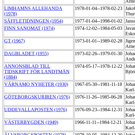
Arn
LIMHAMNS ALLEHANDA
1978-01-04--1978-02-23
Jako
(1978)
Thu
SÄFFLETIDNINGEN (1954)
1977-01-04--1998-01-02
Jans
FINN SANOMAT (1974)
1974-12-02--1984-05-03
Java
Esk
GT (1967)
1973-01-01--1989-02-28
Jigen
Arn
DAGBLADET (1955)
1973-02-26--1979-01-30
Joha
And
ANNONSBLAD TILL
1974-05-17--1978-12-22
Joha
TIDSKRIFT FÖR LANDTMÄN
Björ
(1884)
VÄRNAMO NYHETER (1930)
1967-05-30--1981-11-18
Joha
Karl
GÖTEBORGSKURIREN (1976)
1976-11-26--1985-06-28
Joha
Karl
UDDEVALLAPOSTEN (1976)
1976-09-23--1984-12-31
Joha
Karl
VÄSTERBYGDEN (1949)
1966-11-11--1984-12-21
Joha
Karl
ÄLVSBORGSPOSTEN (1978)
1978-10-05--1984-12-20
Joha