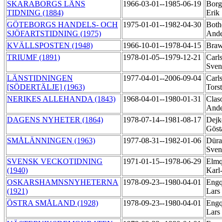
SKARABORGS LÄNS
1966-03-01--1985-06-19
Borg
TIDNING (1884)
Erik
GÖTEBORGS HANDELS- OCH
1975-01-01--1982-04-30
Both
SJÖFARTSTIDNING (1975)
And
KVÄLLSPOSTEN (1948)
1966-10-01--1978-04-15
Braw
TRIUMF (1891)
1978-01-05--1979-12-21
Carl
Sve
LÄNSTIDNINGEN
1977-04-01--2006-09-04
Carl
[SÖDERTÄLJE] (1963)
Tors
NERIKES ALLEHANDA (1843)
1968-04-01--1980-01-31
Clas
And
DAGENS NYHETER (1864)
1978-07-14--1981-08-17
Dejke
Gös
SMÅLÄNNINGEN (1963)
1977-08-31--1982-01-06
Düra
Sve
SVENSK VECKOTIDNING
1971-01-15--1978-06-29
Elmq
(1940)
Karl
OSKARSHAMNSNYHETERNA
1978-09-23--1980-04-01
Engq
(1921)
Lars
ÖSTRA SMÅLAND (1928)
1978-09-23--1980-04-01
Engq
Lars