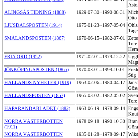
Asto
ALINGSÅS TIDNING (1888)
1929-07-30--1990-08-31
Mich
Otto
LJUSDALSPOSTEN (1914)
1975-01-23--1997-05-04
Ohls
Tag
SMÅLANDSPOSTEN (1867)
1970-06-15--1982-07-01
Zette
Tore
Her
FRIA ORD (1952)
1971-02-01--1979-12-22
Uggl
Magn
JÖNKÖPINGSPOSTEN (1865)
1970-03-01--1999-10-01
Fred
Stig
HALLANDS NYHETER (1919)
1963-02-06--1980-04-17
Jans
Gös
HALLANDSPOSTEN (1857)
1965-03-02--1982-05-02
Sven
Tor
HAPARANDABLADET (1882)
1963-06-19--1978-09-14
Engs
Knut
NORRA VÄSTERBOTTEN
1978-09-18--1990-10-30
Bran
(1911)
Gör
NORRA VÄSTERBOTTEN
1935-01-28--1978-09-17
Wiks