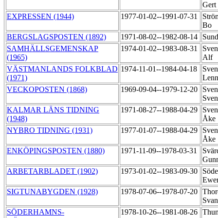
Gert
EXPRESSEN (1944)
1977-01-02--1991-07-31
Strö
Bo
BERGSLAGSPOSTEN (1892)
1971-08-02--1982-08-14
Sund
SAMHÄLLSGEMENSKAP
1974-01-02--1983-08-31
Sven
(1965)
Alf
VÄSTMANLANDS FOLKBLAD
1974-11-01--1984-04-18
Sven
(1971)
Lenn
VECKOPOSTEN (1868)
1969-09-04--1979-12-20
Sven
Sve
KALMAR LÄNS TIDNING
1971-08-27--1988-04-29
Sven
(1948)
Åke
NYBRO TIDNING (1931)
1977-01-07--1988-04-29
Sven
Åke
ENKÖPINGSPOSTEN (1880)
1971-11-09--1978-03-31
Svär
Gun
ARBETARBLADET (1902)
1973-01-02--1983-09-30
Söde
Ewe
SIGTUNABYGDEN (1928)
1978-07-06--1978-07-20
Thore
Svan
SÖDERHAMNS-
1978-10-26--1981-08-26
Thun