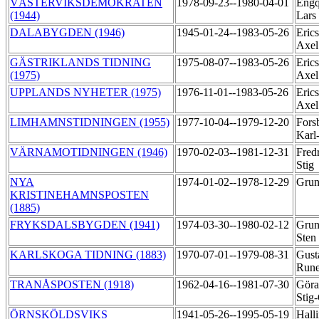
VÄSTERVIKSDEMOKRATEN
1978-09-23--1980-04-01
Engq
(1944)
Lars
DALABYGDEN (1946)
1945-01-24--1983-05-26
Erics
Axe
GÄSTRIKLANDS TIDNING
1975-08-07--1983-05-26
Erics
(1975)
Axe
UPPLANDS NYHETER (1975)
1976-11-01--1983-05-26
Erics
Axe
LIMHAMNSTIDNINGEN (1955)
1977-10-04--1979-12-20
Fors
Karl
VÄRNAMOTIDNINGEN (1946)
1970-02-03--1981-12-31
Fred
Stig
NYA
1974-01-02--1978-12-29
Grun
KRISTINEHAMNSPOSTEN
(1885)
FRYKSDALSBYGDEN (1941)
1974-03-30--1980-02-12
Grun
Sten
KARLSKOGA TIDNING (1883)
1970-07-01--1979-08-31
Gust
Run
TRANÅSPOSTEN (1918)
1962-04-16--1981-07-30
Göra
Stig
ÖRNSKÖLDSVIKS
1941-05-26--1995-05-19
Halli