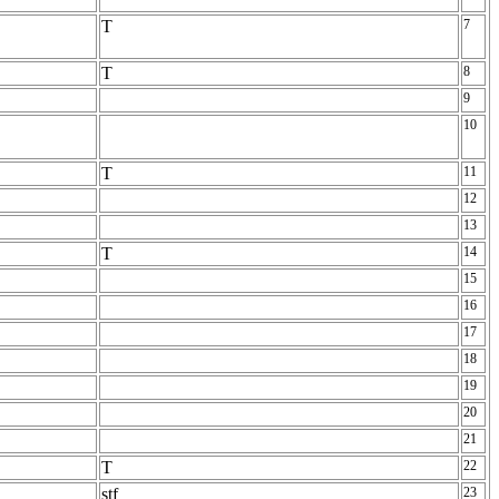
T
7
T
8
9
10
T
11
12
13
T
14
15
16
17
18
19
20
21
T
22
stf
23