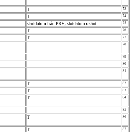
T
73
T
74
startdatum från PRV; slutdatum okänt
75
T
76
T
77
78
79
80
81
T
82
T
83
T
84
85
T
86
T
87