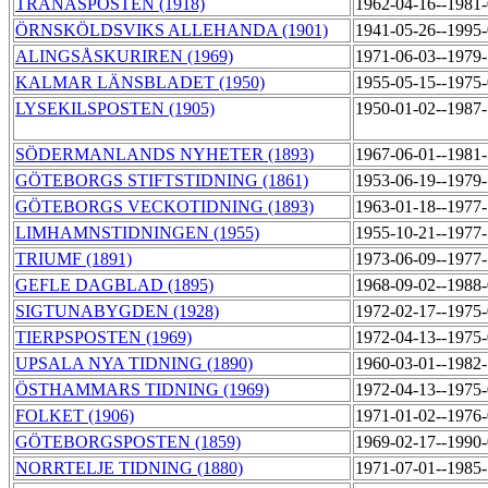
TRANÅSPOSTEN (1918)
1962-04-16--1981
ÖRNSKÖLDSVIKS ALLEHANDA (1901)
1941-05-26--1995
ALINGSÅSKURIREN (1969)
1971-06-03--1979
KALMAR LÄNSBLADET (1950)
1955-05-15--1975
LYSEKILSPOSTEN (1905)
1950-01-02--1987
SÖDERMANLANDS NYHETER (1893)
1967-06-01--1981
GÖTEBORGS STIFTSTIDNING (1861)
1953-06-19--1979
GÖTEBORGS VECKOTIDNING (1893)
1963-01-18--1977
LIMHAMNSTIDNINGEN (1955)
1955-10-21--1977
TRIUMF (1891)
1973-06-09--1977
GEFLE DAGBLAD (1895)
1968-09-02--1988
SIGTUNABYGDEN (1928)
1972-02-17--1975
TIERPSPOSTEN (1969)
1972-04-13--1975
UPSALA NYA TIDNING (1890)
1960-03-01--1982
ÖSTHAMMARS TIDNING (1969)
1972-04-13--1975
FOLKET (1906)
1971-01-02--1976
GÖTEBORGSPOSTEN (1859)
1969-02-17--1990
NORRTELJE TIDNING (1880)
1971-07-01--1985