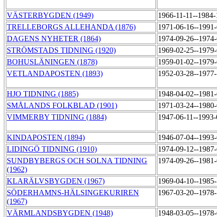
VÄSTERBYGDEN (1949)
1966-11-11--1984
TRELLEBORGS ALLEHANDA (1876)
1971-06-16--1991
DAGENS NYHETER (1864)
1974-09-26--1974
STRÖMSTADS TIDNING (1920)
1969-02-25--1979
BOHUSLÄNINGEN (1878)
1959-01-02--1979
VETLANDAPOSTEN (1893)
1952-03-28--1977
HJO TIDNING (1885)
1948-04-02--1981
SMÅLANDS FOLKBLAD (1901)
1971-03-24--1980
VIMMERBY TIDNING (1884)
1947-06-11--1993
KINDAPOSTEN (1894)
1946-07-04--1993
LIDINGÖ TIDNING (1910)
1974-09-12--1987
SUNDBYBERGS OCH SOLNA TIDNING
1974-09-26--1981
(1962)
KLARÄLVSBYGDEN (1967)
1969-04-10--1985
SÖDERHAMNS-HÄLSINGEKURIREN
1967-03-20--1978
(1967)
VÄRMLANDSBYGDEN (1948)
1948-03-05--1978