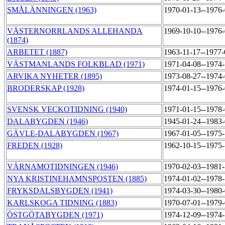
SMÅLÄNNINGEN (1963)
1970-01-13--1976
VÄSTERNORRLANDS ALLEHANDA
1969-10-10--1976
(1874)
ARBETET (1887)
1963-11-17--1977
VÄSTMANLANDS FOLKBLAD (1971)
1971-04-08--1974
ARVIKA NYHETER (1895)
1973-08-27--1974
BRODERSKAP (1928)
1974-01-15--1976
SVENSK VECKOTIDNING (1940)
1971-01-15--1978
DALABYGDEN (1946)
1945-01-24--1983
GÄVLE-DALABYGDEN (1967)
1967-01-05--1975
FREDEN (1928)
1962-10-15--1975
VÄRNAMOTIDNINGEN (1946)
1970-02-03--1981
NYA KRISTINEHAMNSPOSTEN (1885)
1974-01-02--1978
FRYKSDALSBYGDEN (1941)
1974-03-30--1980
KARLSKOGA TIDNING (1883)
1970-07-01--1979
ÖSTGÖTABYGDEN (1971)
1974-12-09--1974