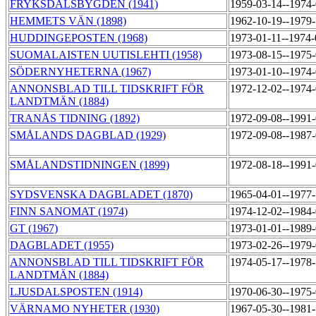
FRYKSDALSBYGDEN (1941)
1959-03-14--1974
HEMMETS VÄN (1898)
1962-10-19--1979
HUDDINGEPOSTEN (1968)
1973-01-11--1974
SUOMALAISTEN UUTISLEHTI (1958)
1973-08-15--1975
SÖDERNYHETERNA (1967)
1973-01-10--1974
ANNONSBLAD TILL TIDSKRIFT FÖR
1972-12-02--1974
LANDTMÄN (1884)
TRANÅS TIDNING (1892)
1972-09-08--1991
SMÅLANDS DAGBLAD (1929)
1972-09-08--1987
SMÅLANDSTIDNINGEN (1899)
1972-08-18--1991
SYDSVENSKA DAGBLADET (1870)
1965-04-01--1977
FINN SANOMAT (1974)
1974-12-02--1984
GT (1967)
1973-01-01--1989
DAGBLADET (1955)
1973-02-26--1979
ANNONSBLAD TILL TIDSKRIFT FÖR
1974-05-17--1978
LANDTMÄN (1884)
LJUSDALSPOSTEN (1914)
1970-06-30--1975
VÄRNAMO NYHETER (1930)
1967-05-30--1981