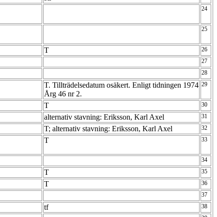
24
25
T
26
27
28
T. Tillträdelsedatum osäkert. Enligt tidningen 1974
29
Årg 46 nr 2.
T
30
alternativ stavning: Eriksson, Karl Axel
31
T; alternativ stavning: Eriksson, Karl Axel
32
T
33
34
T
35
T
36
37
tf
38