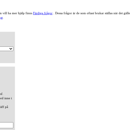
 vill ha mer hjälp finns
Färdiga frågor
. Dessa frågor är de som oftast brukar ställas när det gä
ar
.
ed
.
ord inne i
räff på