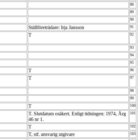
88
89
90
Ställföreträdare: Irja Jansson
91
T
92
93
94
95
T
96
T
97
98
99
T
100
T. Slutdatum osäkert. Enligt tidningen: 1974, Årg
101
46 nr 1.
T
102
T, stf. ansvarig utgivare
103