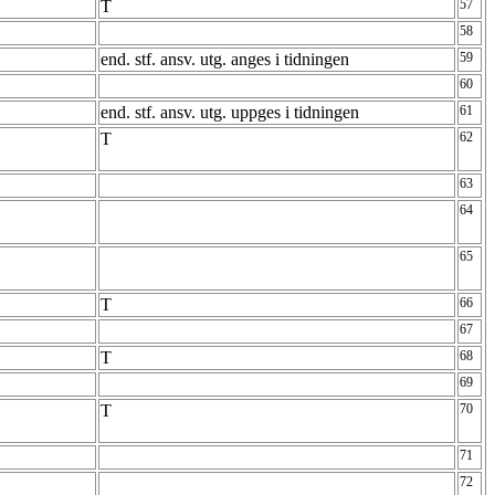
T
57
58
end. stf. ansv. utg. anges i tidningen
59
60
end. stf. ansv. utg. uppges i tidningen
61
T
62
63
64
65
T
66
67
T
68
69
T
70
71
72