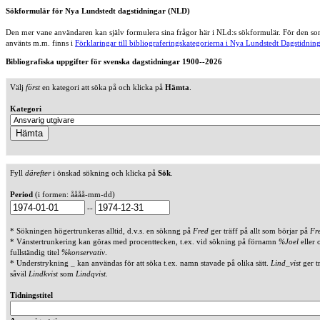
Sökformulär för Nya Lundstedt dagstidningar (NLD)
Den mer vane användaren kan själv formulera sina frågor här i NLd:s sökformulär. För den som
använts m.m. finns i
Förklaringar till bibliograferingskategorierna i Nya Lundstedt Dagstidning
Bibliografiska uppgifter för svenska dagstidningar 1900--2026
Välj
först
en kategori att söka på och klicka på
Hämta
.
Kategori
Fyll
därefter
i önskad sökning och klicka på
Sök
.
Period
(i formen: åååå-mm-dd)
--
* Sökningen högertrunkeras alltid, d.v.s. en söknng på
Fred
ger träff på allt som börjar på
Fr
* Vänstertrunkering kan göras med procenttecken, t.ex. vid sökning på förnamn
%Joel
eller 
fullständig titel
%konservativ
.
* Understrykning _ kan användas för att söka t.ex. namn stavade på olika sätt.
Lind_vist
ger t
såväl
Lindkvist
som
Lindqvist
.
Tidningstitel