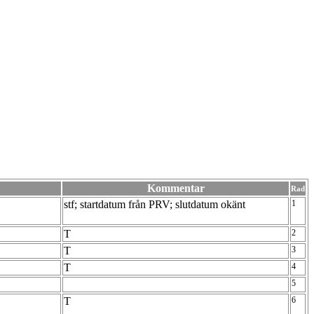
Kommentar
Rad
stf; startdatum från PRV; slutdatum okänt
1
T
2
T
3
T
4
5
T
6