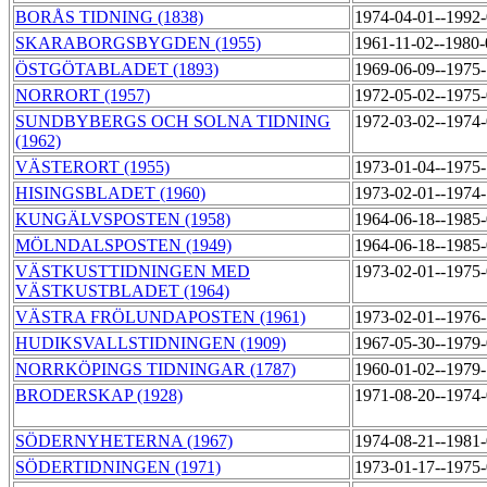
BORÅS TIDNING (1838)
1974-04-01--1992
SKARABORGSBYGDEN (1955)
1961-11-02--1980
ÖSTGÖTABLADET (1893)
1969-06-09--1975
NORRORT (1957)
1972-05-02--1975
SUNDBYBERGS OCH SOLNA TIDNING
1972-03-02--1974
(1962)
VÄSTERORT (1955)
1973-01-04--1975
HISINGSBLADET (1960)
1973-02-01--1974
KUNGÄLVSPOSTEN (1958)
1964-06-18--1985
MÖLNDALSPOSTEN (1949)
1964-06-18--1985
VÄSTKUSTTIDNINGEN MED
1973-02-01--1975
VÄSTKUSTBLADET (1964)
VÄSTRA FRÖLUNDAPOSTEN (1961)
1973-02-01--1976
HUDIKSVALLSTIDNINGEN (1909)
1967-05-30--1979
NORRKÖPINGS TIDNINGAR (1787)
1960-01-02--1979
BRODERSKAP (1928)
1971-08-20--1974
SÖDERNYHETERNA (1967)
1974-08-21--1981
SÖDERTIDNINGEN (1971)
1973-01-17--1975