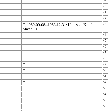
39
40
41
42
T, 1960-09-08--1963-12-31: Hansson, Knuth
43
Marenius
T
44
45
46
47
48
T
49
T
50
51
T
52
T
53
54
T
55
56