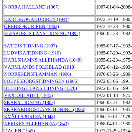
NORRA HALLAND (1967)
1967-01-04--2008
KARLSKOGAKURIREN (1941)
1972-10-19--1980
ÖREBROKURIREN (1902)
1972-10-23--1980
ELFSBORGS LÄNS TIDNING (1892)
1966-05-23--1982
SÄTERS TIDNING (1907)
1965-07-17--1982
LUDVIKA TIDNING (1910)
1965-07-20--1993
KARLSHAMNS ALLEHANDA (1848)
1955-02-23--1975
VÄRMLANDS FOLKBLAD (1918)
1972-04-12--1993
NORRSKENSFLAMMAN (1906)
1970-05-26--1989
SÖLVESBORGSTIDNINGEN (1905)
1972-03-06--1991
BLEKINGE LÄNS TIDNING (1870)
1972-03-06--1991
VÄXJÖBLADET (1945)
1972-01-13--1975
SKARA TIDNING (1863)
1966-03-31--1982
SKARABORGS LÄNS TIDNING (1884)
1966-03-01--1985
KVÄLLSPOSTEN (1948)
1966-10-01--1978
NERIKES ALLEHANDA (1843)
1968-04-01--1980
DAGEN (1945)
1973-11-29--1974