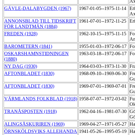
Ax
GÄVLE-DALABYGDEN (1967)
1967-01-05--1975-11-14
Er
Ax
ANNONSBLAD TILL TIDSKRIFT
1961-07-01--1972-11-25
Er
FÖR LANDTMÄN (1884)
FREDEN (1928)
1962-10-15--1975-11-15
Fo
An
BAROMETERN (1841)
1955-01-03--1972-06-17
Fo
OSKARSHAMNSTIDNINGEN
1963-03-18--1972-06-17
Fo
(1880)
NY DAG (1930)
1964-03-03--1973-11-30
Fr
AFTONBLADET (1830)
1968-09-10--1969-06-30
Fr
Gu
AFTONBLADET (1830)
1969-07-01--1969-07-01
Fr
Gu
VÄRMLANDS FOLKBLAD (1918)
1958-07-07--1972-03-02
Fu
Ol
TRANÅSPOSTEN (1918)
1962-04-16--1981-07-30
Gö
Gö
ALINGSÅSKURIREN (1969)
1969-04-27--1971-05-27
Ha
ÖRNSKÖLDSVIKS ALLEHANDA
1941-05-26--1995-05-19
Ha