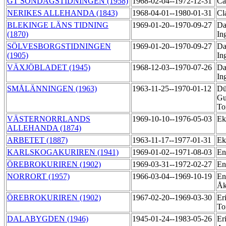
GT SÖNDAGSTIDNINGEN (1958)
1968-02-04--1972-12-31
Ca
NERIKES ALLEHANDA (1843)
1968-04-01--1980-01-31
Cl
BLEKINGE LÄNS TIDNING
1969-01-20--1970-09-27
Da
(1870)
In
SÖLVESBORGSTIDNINGEN
1969-01-20--1970-09-27
Da
(1905)
In
VÄXJÖBLADET (1945)
1968-12-03--1970-07-26
Da
In
SMÅLÄNNINGEN (1963)
1963-11-25--1970-01-12
Dü
Gu
To
VÄSTERNORRLANDS
1969-10-10--1976-05-03
Ek
ALLEHANDA (1874)
ARBETET (1887)
1963-11-17--1977-01-31
Ek
KARLSKOGAKURIREN (1941)
1969-01-02--1971-08-03
En
ÖREBROKURIREN (1902)
1969-03-31--1972-02-27
En
NORRORT (1957)
1966-03-04--1969-10-19
En
Å
ÖREBROKURIREN (1902)
1967-02-20--1969-03-30
Er
To
DALABYGDEN (1946)
1945-01-24--1983-05-26
Er