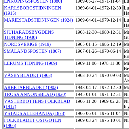
ENKÖPINGSPOSTEN (1880)
1969-05-27--1971-11-04
Lu
KARLSBORGSTIDNINGEN
1969-04-01--1972-12-30
Lu
(1915)
Ha
MARIESTADSTIDNINGEN (1924)
1969-04-01--1979-12-14
Lu
Ha
SJUHÄRADSBYGDENS
1968-12-30--1980-12-31
Ma
TIDNING (1930)
Gu
NORDSVERIGE (1919)
1965-01-15--1986-12-19
Ma
SMÅLANDSPOSTEN (1867)
1967-01-26--1970-06-14
Me
Er
LERUMS TIDNING (1969)
1969-11-06--1978-11-30
Mi
Be
VÄSBYBLADET (1968)
1968-10-24--1970-09-03
Mo
Å
ARBETARBLADET (1902)
1948-04-17--1972-12-30
Mö
TROSA ANNONSBLAD (1920)
1945-01-01--1971-12-31
Ni
VÄSTERBOTTENS FOLKBLAD
1966-11-20--1969-02-28
Ni
(1917)
In
YSTADS ALLEHANDA (1873)
1966-06-01--1976-11-04
Ni
FOLKBLADET ÖSTGÖTEN
1969-03-24--1975-10-01
Ni
(1966)