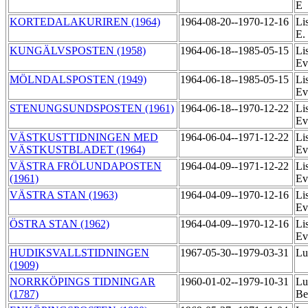
E
KORTEDALAKURIREN (1964)
1964-08-20--1970-12-16
Li
E.
KUNGÄLVSPOSTEN (1958)
1964-06-18--1985-05-15
Li
Ev
MÖLNDALSPOSTEN (1949)
1964-06-18--1985-05-15
Li
Ev
STENUNGSUNDSPOSTEN (1961)
1964-06-18--1970-12-22
Li
Ev
VÄSTKUSTTIDNINGEN MED
1964-06-04--1971-12-22
Li
VÄSTKUSTBLADET (1964)
Ev
VÄSTRA FRÖLUNDAPOSTEN
1964-04-09--1971-12-22
Li
(1961)
Ev
VÄSTRA STAN (1963)
1964-04-09--1970-12-16
Li
Ev
ÖSTRA STAN (1962)
1964-04-09--1970-12-16
Li
Ev
HUDIKSVALLSTIDNINGEN
1967-05-30--1979-03-31
Lu
(1909)
NORRKÖPINGS TIDNINGAR
1960-01-02--1979-10-31
Lu
(1787)
Be