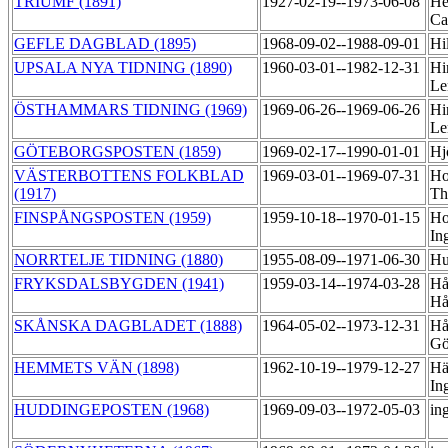
TRIUMF (1891)
1927-02-19--1973-06-08
He
Ca
GEFLE DAGBLAD (1895)
1968-09-02--1988-09-01
Hi
UPSALA NYA TIDNING (1890)
1960-03-01--1982-12-31
Hi
Le
ÖSTHAMMARS TIDNING (1969)
1969-06-26--1969-06-26
Hi
Le
GÖTEBORGSPOSTEN (1859)
1969-02-17--1990-01-01
Hj
VÄSTERBOTTENS FOLKBLAD
1969-03-01--1969-07-31
Ho
(1917)
Th
FINSPÅNGSPOSTEN (1959)
1959-10-18--1970-01-15
Ho
In
NORRTELJE TIDNING (1880)
1955-08-09--1971-06-30
Hu
FRYKSDALSBYGDEN (1941)
1959-03-14--1974-03-28
Hå
H
SKÅNSKA DAGBLADET (1888)
1964-05-02--1973-12-31
Hå
Gö
HEMMETS VÄN (1898)
1962-10-19--1979-12-27
Hä
In
HUDDINGEPOSTEN (1968)
1969-09-03--1972-05-03
in