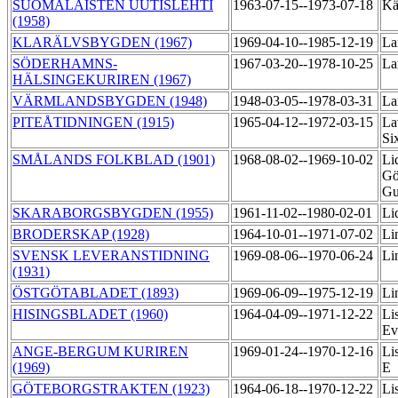
SUOMALAISTEN UUTISLEHTI
1963-07-15--1973-07-18
Kä
(1958)
KLARÄLVSBYGDEN (1967)
1969-04-10--1985-12-19
La
SÖDERHAMNS-
1967-03-20--1978-10-25
La
HÄLSINGEKURIREN (1967)
VÄRMLANDSBYGDEN (1948)
1948-03-05--1978-03-31
La
PITEÅTIDNINGEN (1915)
1965-04-12--1972-03-15
La
Si
SMÅLANDS FOLKBLAD (1901)
1968-08-02--1969-10-02
Li
Gö
Gu
SKARABORGSBYGDEN (1955)
1961-11-02--1980-02-01
Li
BRODERSKAP (1928)
1964-10-01--1971-07-02
Li
SVENSK LEVERANSTIDNING
1969-08-06--1970-06-24
Li
(1931)
ÖSTGÖTABLADET (1893)
1969-06-09--1975-12-19
Li
HISINGSBLADET (1960)
1964-04-09--1971-12-22
Li
Ev
ANGE-BERGUM KURIREN
1969-01-24--1970-12-16
Li
(1969)
E
GÖTEBORGSTRAKTEN (1923)
1964-06-18--1970-12-22
Li