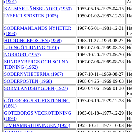
(1901)
A
KALMAR LÄNSBLADET (1950)
1955-05-15--1975-04-15
Ha
LYSEKILSPOSTEN (1905)
1950-01-02--1987-12-28
Ha
SÖDERMANLANDS NYHETER
1967-06-01--1981-12-31
Ha
(1893)
Le
HUDDINGEPOSTEN (1968)
1968-11-27--1969-08-27
He
LIDINGÖ TIDNING (1910)
1967-07-06--1969-08-28
He
NORRORT (1957)
1969-10-20--1971-06-30
He
SUNDBYBERGS OCH SOLNA
1967-07-06--1969-08-28
He
TIDNING (1962)
SÖDERNYHETERNA (1967)
1967-10-11--1969-08-27
He
SÖDERPOSTEN (1968)
1968-04-25--1969-09-03
He
SÖRMLANDSBYGDEN (1927)
1950-04-06--1969-01-30
He
Er
GÖTEBORGS STIFTSTIDNING
1953-06-19--1979-12-28
He
(1861)
GÖTEBORGS VECKOTIDNING
1963-01-18--1977-12-29
He
(1893)
Hi
LIMHAMNSTIDNINGEN (1955)
1955-10-21--1977-10-03
He