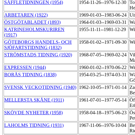
SÄFFLETIDNINGEN (1954)
1954-11-26--1976-12-30
To
He
ARBETAREN (1922)
1969-01-03--1983-06-24
Ui
ÖSTGÖTABLADET (1893)
1964-01-03--1969-03-31
Wa
KATRINEHOLMSKURIREN
1955-11-11--1981-12-29
Wi
(1917)
GÖTEBORGS HANDELS- OCH
1958-01-02--1971-09-30
Wi
SJÖFARTSTIDNING (1832)
STRÖMSTADS TIDNING (1920)
1968-07-05--1969-02-24
Vi
Ma
EXPRESSEN (1944)
1960-01-02--1970-06-22
Wr
BORÅS TIDNING (1838)
1954-03-25--1974-03-31
Wä
Gö
SVENSK VECKOTIDNING (1940)
1962-10-05--1971-01-14
Za
Be
MELLERSTA SKÅNE (1911)
1961-07-01--1977-05-14
Öf
Er
SKÖVDE NYHETER (1958)
1958-04-18--1975-06-23
Ös
Pe
LAHOLMS TIDNING (1931)
1967-11-06--1976-10-04
Be
Ri