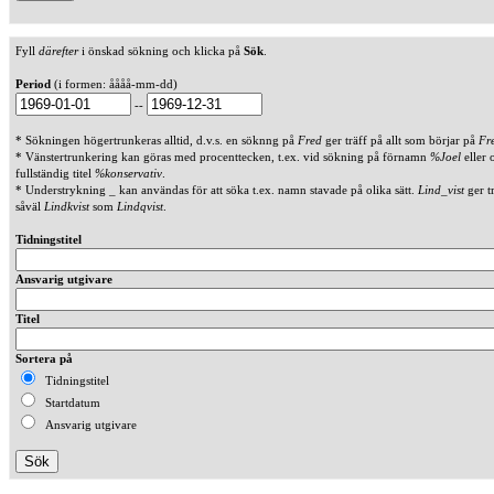
Fyll
därefter
i önskad sökning och klicka på
Sök
.
Period
(i formen: åååå-mm-dd)
--
* Sökningen högertrunkeras alltid, d.v.s. en söknng på
Fred
ger träff på allt som börjar på
Fr
* Vänstertrunkering kan göras med procenttecken, t.ex. vid sökning på förnamn
%Joel
eller 
fullständig titel
%konservativ
.
* Understrykning _ kan användas för att söka t.ex. namn stavade på olika sätt.
Lind_vist
ger t
såväl
Lindkvist
som
Lindqvist
.
Tidningstitel
Ansvarig utgivare
Titel
Sortera på
Tidningstitel
Startdatum
Ansvarig utgivare