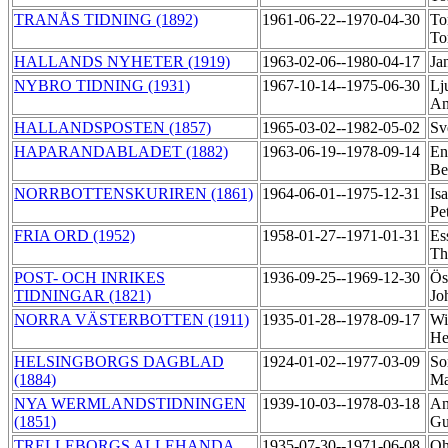
TRANÅS TIDNING (1892)
1961-06-22--1970-04-30
To
To
HALLANDS NYHETER (1919)
1963-02-06--1980-04-17
Ja
NYBRO TIDNING (1931)
1967-10-14--1975-06-30
Lj
An
HALLANDSPOSTEN (1857)
1965-03-02--1982-05-02
Sv
HAPARANDABLADET (1882)
1963-06-19--1978-09-14
En
Be
NORRBOTTENSKURIREN (1861)
1964-06-01--1975-12-31
Is
Pe
FRIA ORD (1952)
1958-01-27--1971-01-31
Es
Th
POST- OCH INRIKES
1936-09-25--1969-12-30
Ös
TIDNINGAR (1821)
Jo
NORRA VÄSTERBOTTEN (1911)
1935-01-28--1978-09-17
Wi
He
HELSINGBORGS DAGBLAD
1924-01-02--1977-03-09
So
(1884)
Ma
NYA WERMLANDSTIDNINGEN
1939-10-03--1978-03-18
An
(1851)
Gu
TRELLEBORGS ALLEHANDA
1935-07-30--1971-06-08
Oh