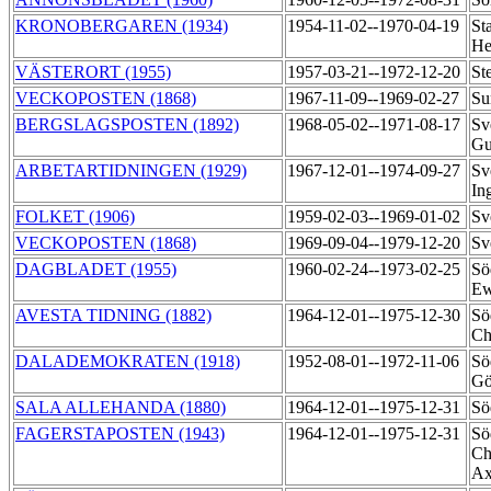
KRONOBERGAREN (1934)
1954-11-02--1970-04-19
St
He
VÄSTERORT (1955)
1957-03-21--1972-12-20
St
VECKOPOSTEN (1868)
1967-11-09--1969-02-27
Su
BERGSLAGSPOSTEN (1892)
1968-05-02--1971-08-17
Sv
Gu
ARBETARTIDNINGEN (1929)
1967-12-01--1974-09-27
Sv
In
FOLKET (1906)
1959-02-03--1969-01-02
Sv
VECKOPOSTEN (1868)
1969-09-04--1979-12-20
Sv
DAGBLADET (1955)
1960-02-24--1973-02-25
Sö
Ew
AVESTA TIDNING (1882)
1964-12-01--1975-12-30
Sö
Ch
DALADEMOKRATEN (1918)
1952-08-01--1972-11-06
Sö
Gö
SALA ALLEHANDA (1880)
1964-12-01--1975-12-31
Sö
FAGERSTAPOSTEN (1943)
1964-12-01--1975-12-31
Sö
Ch
Ax