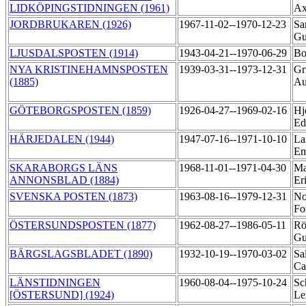
LIDKÖPINGSTIDNINGEN (1961)
Ax
JORDBRUKAREN (1926)
1967-11-02--1970-12-23
Sa
Gu
LJUSDALSPOSTEN (1914)
1943-04-21--1970-06-29
Bo
NYA KRISTINEHAMNSPOSTEN
1939-03-31--1973-12-31
Gr
(1885)
Au
GÖTEBORGSPOSTEN (1859)
1926-04-27--1969-02-16
Hj
Ed
HÄRJEDALEN (1944)
1947-07-16--1971-10-10
La
Em
SKARABORGS LÄNS
1968-11-01--1971-04-30
Ma
ANNONSBLAD (1884)
Er
SVENSKA POSTEN (1873)
1963-08-16--1979-12-31
No
Fo
ÖSTERSUNDSPOSTEN (1877)
1962-08-27--1986-05-11
Rö
Gu
BÄRGSLAGSBLADET (1890)
1932-10-19--1970-03-02
Sa
Ca
LÄNSTIDNINGEN
1960-08-04--1975-10-24
Sc
[ÖSTERSUND] (1924)
Le