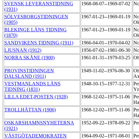
SVENSK LEVERANSTIDNING
1968-08-07--1969-07-02
No
(1931)
SÖLVESBORGSTIDNINGEN
1967-01-23--1969-01-19
No
(1905)
Ol
BLEKINGE LÄNS TIDNING
1967-01-23--1969-01-19
No
(1870)
Ol
SANDVIKENS TIDNING (1911)
1966-04-01--1970-04-02
No
LJUSNAN (1912)
1956-07-02--1981-06-30
No
NORRA SKÅNE (1900)
1961-01-31--1979-03-25
Oh
PROVINSTIDNINGEN
1949-11-02--1976-06-30
Ol
DALSLAND (1911)
Ax
VESTMANLANDS LÄNS
1948-10-15--1977-12-31
Pe
TIDNING (1831)
Y
LILLA EDET-POSTEN (1928)
1968-12-02--1975-11-06
Pe
Ha
TROLLHÄTTAN (1906)
1968-12-02--1975-11-06
Pe
Ha
OSKARSHAMNSNYHETERNA
1952-09-22--1978-09-22
Pe
(1921)
VÄSTGÖTADEMOKRATEN
1964-09-02--1971-08-01
Pe