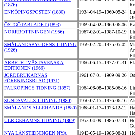
(1876)
Ro
ENKÖPINGSPOSTEN (1880)
1934-04-19--1969-05-24
Lu
Ol
ÖSTGÖTABLADET (1893)
1969-04-02--1969-06-06
Ka
NORRBOTTNINGEN (1956)
1967-02-01--1987-10-19
Li
Er
SMÅLANDSBYGDENS TIDNING
1959-02-20--1975-05-05
Ma
(1926)
Ar
Er
ARBETET VÄSTSVENSKA
1966-06-15--1977-01-31
Ek
EDITIONEN (1966)
JORDBRUKARNAS
1961-07-01--1969-09-26
Os
FÖRENINGSBLAD (1931)
FALKÖPINGS TIDNING (1857)
1964-06-08--1985-06-16
Li
Er
SUNDSVALLS TIDNING (1880)
1950-07-15--1976-06-16
Al
SMÅLANDS ALLEHANDA (1880)
1968-01-17--1973-12-11
Ha
Ha
ULRICEHAMNS TIDNING (1869)
1953-04-09--1986-07-31
Hö
Gu
NYA LÄNSTIDNINGEN NYA
1943-05-19--1986-08-31
Hö