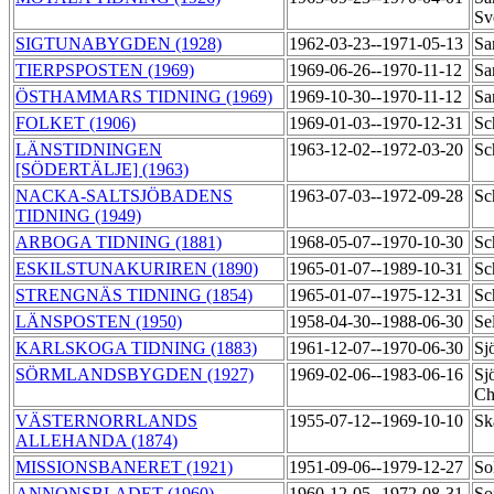
Sv
SIGTUNABYGDEN (1928)
1962-03-23--1971-05-13
Sa
TIERPSPOSTEN (1969)
1969-06-26--1970-11-12
Sa
ÖSTHAMMARS TIDNING (1969)
1969-10-30--1970-11-12
Sa
FOLKET (1906)
1969-01-03--1970-12-31
Sc
LÄNSTIDNINGEN
1963-12-02--1972-03-20
Sc
[SÖDERTÄLJE] (1963)
NACKA-SALTSJÖBADENS
1963-07-03--1972-09-28
Sc
TIDNING (1949)
ARBOGA TIDNING (1881)
1968-05-07--1970-10-30
Sc
ESKILSTUNAKURIREN (1890)
1965-01-07--1989-10-31
Sc
STRENGNÄS TIDNING (1854)
1965-01-07--1975-12-31
Sc
LÄNSPOSTEN (1950)
1958-04-30--1988-06-30
Se
KARLSKOGA TIDNING (1883)
1961-12-07--1970-06-30
Sj
SÖRMLANDSBYGDEN (1927)
1969-02-06--1983-06-16
Sj
Ch
VÄSTERNORRLANDS
1955-07-12--1969-10-10
Sk
ALLEHANDA (1874)
MISSIONSBANERET (1921)
1951-09-06--1979-12-27
So
ANNONSBLADET (1960)
1960-12-05--1972-08-31
So