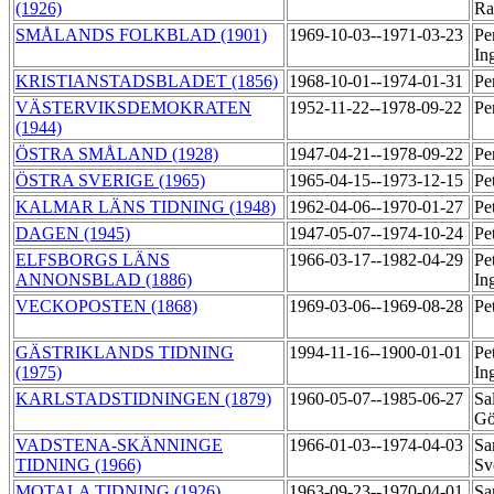
(1926)
Ra
SMÅLANDS FOLKBLAD (1901)
1969-10-03--1971-03-23
Pe
In
KRISTIANSTADSBLADET (1856)
1968-10-01--1974-01-31
Pe
VÄSTERVIKSDEMOKRATEN
1952-11-22--1978-09-22
Pe
(1944)
ÖSTRA SMÅLAND (1928)
1947-04-21--1978-09-22
Pe
ÖSTRA SVERIGE (1965)
1965-04-15--1973-12-15
Pe
KALMAR LÄNS TIDNING (1948)
1962-04-06--1970-01-27
Pe
DAGEN (1945)
1947-05-07--1974-10-24
Pe
ELFSBORGS LÄNS
1966-03-17--1982-04-29
Pe
ANNONSBLAD (1886)
In
VECKOPOSTEN (1868)
1969-03-06--1969-08-28
Pe
GÄSTRIKLANDS TIDNING
1994-11-16--1900-01-01
Pe
(1975)
In
KARLSTADSTIDNINGEN (1879)
1960-05-07--1985-06-27
Sa
Gö
VADSTENA-SKÄNNINGE
1966-01-03--1974-04-03
Sa
TIDNING (1966)
Sv
MOTALA TIDNING (1926)
1963-09-23--1970-04-01
Sa