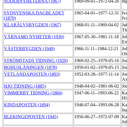
SÖDERNYHETERNA (1967)
1969-09-01--1972-04-26
in
SYDSVENSKA DAGBLADET
1965-04-01--1977-12-31
Iv
(1870)
Iv
KLARÄLVSBYGDEN (1967)
1968-01-11--1969-04-02
Ja
Th
VÄRNAMO NYHETER (1930)
1967-05-30--1981-11-18
Jo
Er
VÄSTERBYGDEN (1949)
1966-11-11--1984-12-21
Jo
Ol
STRÖMSTADS TIDNING (1920)
1969-02-25--1979-05-16
Jo
BOHUSLÄNINGEN (1878)
1959-01-02--1979-05-15
Jo
VETLANDAPOSTEN (1893)
1952-03-28--1977-11-14
Jo
Ax
HJO TIDNING (1885)
1948-04-02--1981-06-02
Jö
VIMMERBY TIDNING (1884)
1947-06-11--1993-06-22
Ka
Hi
KINDAPOSTEN (1894)
1946-07-04--1993-06-28
Ka
In
BLEKINGEPOSTEN (1945)
1956-06-27--1972-07-09
Ka
Jo