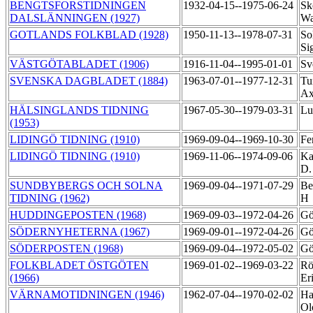
BENGTSFORSTIDNINGEN
1932-04-15--1975-06-24
Sk
DALSLÄNNINGEN (1927)
Wa
GOTLANDS FOLKBLAD (1928)
1950-11-13--1978-07-31
So
Si
VÄSTGÖTABLADET (1906)
1916-11-04--1995-01-01
Sv
SVENSKA DAGBLADET (1884)
1963-07-01--1977-12-31
Tu
Ax
HÄLSINGLANDS TIDNING
1967-05-30--1979-03-31
Lu
(1953)
LIDINGÖ TIDNING (1910)
1969-09-04--1969-10-30
Fe
LIDINGÖ TIDNING (1910)
1969-11-06--1974-09-06
Ka
D
SUNDBYBERGS OCH SOLNA
1969-09-04--1971-07-29
Be
TIDNING (1962)
H
HUDDINGEPOSTEN (1968)
1969-09-03--1972-04-26
Gö
SÖDERNYHETERNA (1967)
1969-09-01--1972-04-26
Gö
SÖDERPOSTEN (1968)
1969-09-04--1972-05-02
Gö
FOLKBLADET ÖSTGÖTEN
1969-01-02--1969-03-22
Rö
(1966)
Er
VÄRNAMOTIDNINGEN (1946)
1962-07-04--1970-02-02
Ha
Ol