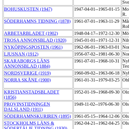
Sve
BOHUSKUSTEN (1947)
1947-04-01--1965-01-15
Mol
R.
SÖDERHAMNS TIDNING (1878)
1961-07-01--1963-11-29
Mår
Ro
ARBETARBLADET (1902)
1948-04-17--1972-12-30
Möl
TROSA ANNONSBLAD (1920)
1945-01-01--1971-12-31
Nil
NYKÖPINGSPOSTEN (1961)
1962-06-01--1963-03-01
Nor
LJUSNAN (1912)
1956-07-02--1981-06-30
Nor
SKARABORGS LÄNS
1961-07-01--1968-10-31
Nyb
ANNONSBLAD (1884)
Te
NORDSVERIGE (1919)
1960-09-02--1963-06-18
Nyb
NORRA SKÅNE (1900)
1961-01-31--1979-03-25
Ohl
KRISTIANSTADSBLADET
1952-01-19--1968-09-30
Olo
(1856)
PROVINSTIDNINGEN
1949-11-02--1976-06-30
Ols
DALSLAND (1911)
SÖDERHAMNSKURIREN (1895)
1961-05-15--1964-12-06
Ols
STOCKHOLMS LÄNS &
1962-04-21--1962-04-25
Ols
SÖDERTÄLJE TIDNING (1930)