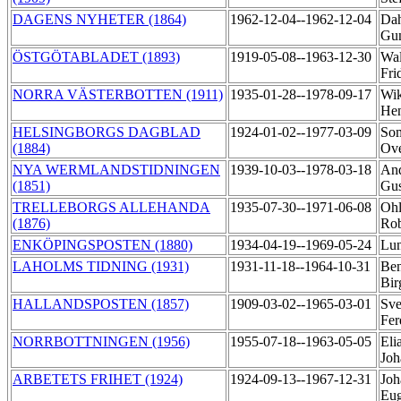
DAGENS NYHETER (1864)
1962-12-04--1962-12-04
Dah
Gu
ÖSTGÖTABLADET (1893)
1919-05-08--1963-12-30
Wal
Fri
NORRA VÄSTERBOTTEN (1911)
1935-01-28--1978-09-17
Wik
He
HELSINGBORGS DAGBLAD
1924-01-02--1977-03-09
Som
(1884)
Ov
NYA WERMLANDSTIDNINGEN
1939-10-03--1978-03-18
And
(1851)
Gus
TRELLEBORGS ALLEHANDA
1935-07-30--1971-06-08
Ohl
(1876)
Ro
ENKÖPINGSPOSTEN (1880)
1934-04-19--1969-05-24
Lun
LAHOLMS TIDNING (1931)
1931-11-18--1964-10-31
Ben
Bir
HALLANDSPOSTEN (1857)
1909-03-02--1965-03-01
Sve
Fer
NORRBOTTNINGEN (1956)
1955-07-18--1963-05-05
Eli
Joh
ARBETETS FRIHET (1924)
1924-09-13--1967-12-31
Joh
Eu