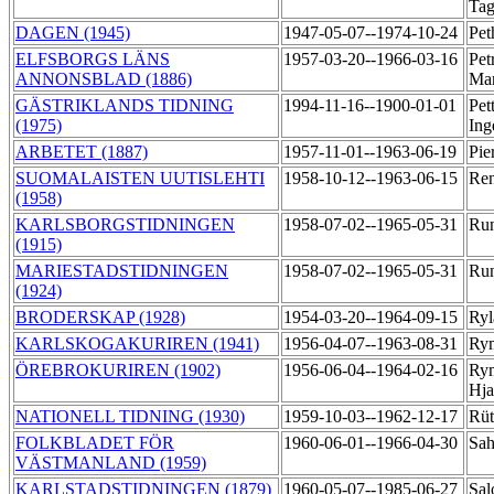
Ta
DAGEN (1945)
1947-05-07--1974-10-24
Pet
ELFSBORGS LÄNS
1957-03-20--1966-03-16
Pet
ANNONSBLAD (1886)
Ma
GÄSTRIKLANDS TIDNING
1994-11-16--1900-01-01
Pet
(1975)
In
ARBETET (1887)
1957-11-01--1963-06-19
Pie
SUOMALAISTEN UUTISLEHTI
1958-10-12--1963-06-15
Ren
(1958)
KARLSBORGSTIDNINGEN
1958-07-02--1965-05-31
Ru
(1915)
MARIESTADSTIDNINGEN
1958-07-02--1965-05-31
Ru
(1924)
BRODERSKAP (1928)
1954-03-20--1964-09-15
Ryl
KARLSKOGAKURIREN (1941)
1956-04-07--1963-08-31
Ry
ÖREBROKURIREN (1902)
1956-06-04--1964-02-16
Rym
Hj
NATIONELL TIDNING (1930)
1959-10-03--1962-12-17
Rüt
FOLKBLADET FÖR
1960-06-01--1966-04-30
Sah
VÄSTMANLAND (1959)
KARLSTADSTIDNINGEN (1879)
1960-05-07--1985-06-27
Sal