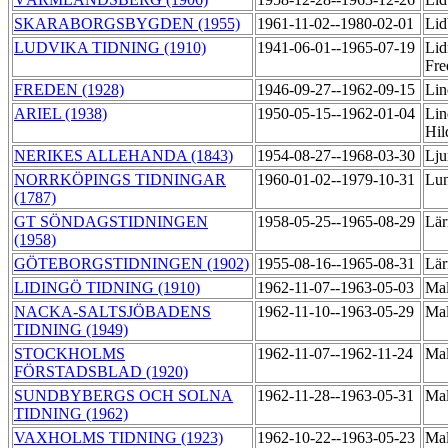
SKARABORGSBYGDEN (1955)
1961-11-02--1980-02-01
Lid
LUDVIKA TIDNING (1910)
1941-06-01--1965-07-19
Lid
Fre
FREDEN (1928)
1946-09-27--1962-09-15
Lin
ARIEL (1938)
1950-05-15--1962-01-04
Lin
Hil
NERIKES ALLEHANDA (1843)
1954-08-27--1968-03-30
Lju
NORRKÖPINGS TIDNINGAR
1960-01-02--1979-10-31
Lun
(1787)
GT SÖNDAGSTIDNINGEN
1958-05-25--1965-08-29
Lär
(1958)
GÖTEBORGSTIDNINGEN (1902)
1955-08-16--1965-08-31
Lär
LIDINGÖ TIDNING (1910)
1962-11-07--1963-05-03
Mal
NACKA-SALTSJÖBADENS
1962-11-10--1963-05-29
Mal
TIDNING (1949)
STOCKHOLMS
1962-11-07--1962-11-24
Mal
FÖRSTADSBLAD (1920)
SUNDBYBERGS OCH SOLNA
1962-11-28--1963-05-31
Mal
TIDNING (1962)
VAXHOLMS TIDNING (1923)
1962-10-22--1963-05-23
Mal