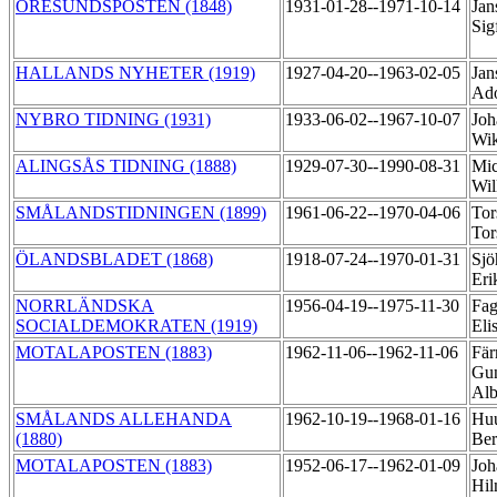
ÖRESUNDSPOSTEN (1848)
1931-01-28--1971-10-14
Jan
Sig
HALLANDS NYHETER (1919)
1927-04-20--1963-02-05
Jan
Ad
NYBRO TIDNING (1931)
1933-06-02--1967-10-07
Joh
Wi
ALINGSÅS TIDNING (1888)
1929-07-30--1990-08-31
Mic
Wil
SMÅLANDSTIDNINGEN (1899)
1961-06-22--1970-04-06
Tor
Tor
ÖLANDSBLADET (1868)
1918-07-24--1970-01-31
Sjö
Er
NORRLÄNDSKA
1956-04-19--1975-11-30
Fag
SOCIALDEMOKRATEN (1919)
Eli
MOTALAPOSTEN (1883)
1962-11-06--1962-11-06
Fär
Gun
Alb
SMÅLANDS ALLEHANDA
1962-10-19--1968-01-16
Huu
(1880)
Be
MOTALAPOSTEN (1883)
1952-06-17--1962-01-09
Joh
Hi