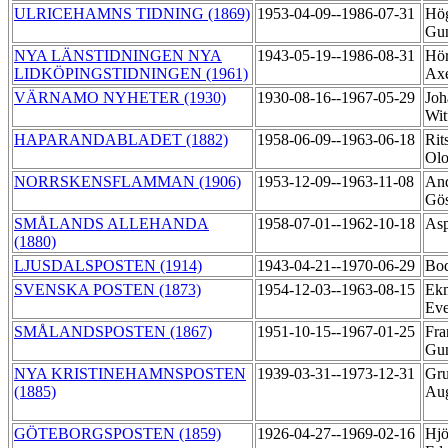
ULRICEHAMNS TIDNING (1869)
1953-04-09--1986-07-31
Hög
Gu
NYA LÄNSTIDNINGEN NYA
1943-05-19--1986-08-31
Hör
LIDKÖPINGSTIDNINGEN (1961)
Axe
VÄRNAMO NYHETER (1930)
1930-08-16--1967-05-29
Joh
Wi
HAPARANDABLADET (1882)
1958-06-09--1963-06-18
Rit
Ol
NORRSKENSFLAMMAN (1906)
1953-12-09--1963-11-08
And
Gö
SMÅLANDS ALLEHANDA
1958-07-01--1962-10-18
Asp
(1880)
LJUSDALSPOSTEN (1914)
1943-04-21--1970-06-29
Bod
SVENSKA POSTEN (1873)
1954-12-03--1963-08-15
Ek
Eve
SMÅLANDSPOSTEN (1867)
1951-10-15--1967-01-25
Fra
Gu
NYA KRISTINEHAMNSPOSTEN
1939-03-31--1973-12-31
Gru
(1885)
Au
GÖTEBORGSPOSTEN (1859)
1926-04-27--1969-02-16
Hjö