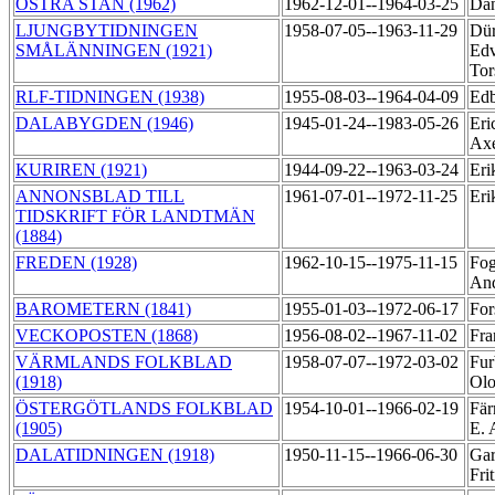
ÖSTRA STAN (1962)
1962-12-01--1964-03-25
Dan
LJUNGBYTIDNINGEN
1958-07-05--1963-11-29
Dür
SMÅLÄNNINGEN (1921)
Edv
Tor
RLF-TIDNINGEN (1938)
1955-08-03--1964-04-09
Edb
DALABYGDEN (1946)
1945-01-24--1983-05-26
Eri
Ax
KURIREN (1921)
1944-09-22--1963-03-24
Eri
ANNONSBLAD TILL
1961-07-01--1972-11-25
Eri
TIDSKRIFT FÖR LANDTMÄN
(1884)
FREDEN (1928)
1962-10-15--1975-11-15
Fog
An
BAROMETERN (1841)
1955-01-03--1972-06-17
For
VECKOPOSTEN (1868)
1956-08-02--1967-11-02
Fra
VÄRMLANDS FOLKBLAD
1958-07-07--1972-03-02
Fur
(1918)
Ol
ÖSTERGÖTLANDS FOLKBLAD
1954-10-01--1966-02-19
Fär
(1905)
E. 
DALATIDNINGEN (1918)
1950-11-15--1966-06-30
Gar
Fri