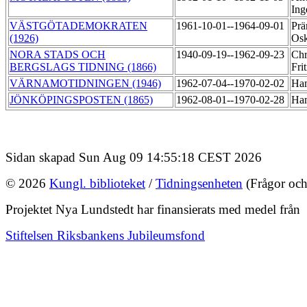
In
VÄSTGÖTADEMOKRATEN
1961-10-01--1964-09-01
Prä
(1926)
Os
NORA STADS OCH
1940-09-19--1962-09-23
Chr
BERGSLAGS TIDNING (1866)
Fri
VÄRNAMOTIDNINGEN (1946)
1962-07-04--1970-02-02
Ham
JÖNKÖPINGSPOSTEN (1865)
1962-08-01--1970-02-28
Ham
Sidan skapad Sun Aug 09 14:55:18 CEST 2026
© 2026
Kungl. biblioteket
/
Tidningsenheten
(Frågor och
Projektet Nya Lundstedt har finansierats med medel från
Stiftelsen Riksbankens Jubileumsfond