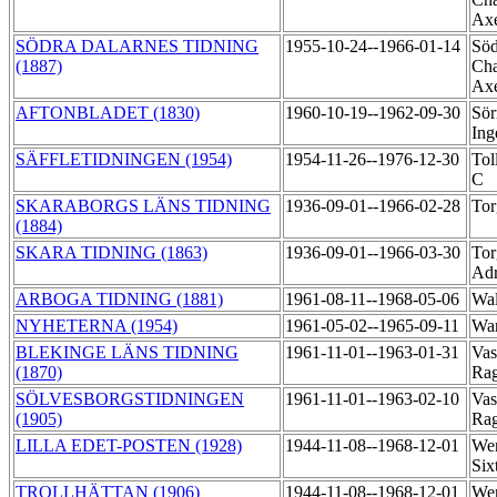
Ax
SÖDRA DALARNES TIDNING
1955-10-24--1966-01-14
Söd
(1887)
Cha
Ax
AFTONBLADET (1830)
1960-10-19--1962-09-30
Sör
In
SÄFFLETIDNINGEN (1954)
1954-11-26--1976-12-30
Tol
C
SKARABORGS LÄNS TIDNING
1936-09-01--1966-02-28
Tor
(1884)
SKARA TIDNING (1863)
1936-09-01--1966-03-30
Tor
Ad
ARBOGA TIDNING (1881)
1961-08-11--1968-05-06
Wal
NYHETERNA (1954)
1961-05-02--1965-09-11
War
BLEKINGE LÄNS TIDNING
1961-11-01--1963-01-31
Vas
(1870)
Ra
SÖLVESBORGSTIDNINGEN
1961-11-01--1963-02-10
Vas
(1905)
Ra
LILLA EDET-POSTEN (1928)
1944-11-08--1968-12-01
Wen
Six
TROLLHÄTTAN (1906)
1944-11-08--1968-12-01
Wen