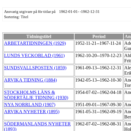
Ansvarig utgivare på för titlar på 1962-01-01- -1962-12-31
Sortering: Titel
Tidningstitel
Period
Ans
ARBETARTIDNINGEN (1929)
1952-11-21--1967-11-24
Ado
Gu
LUNDS VECKOBLAD (1961)
1962-10-20--1970-12-23
Ahl
Fri
SUNDSVALLSPOSTEN (1859)
1961-09-13--1962-12-31
Ale
Er
ARVIKA TIDNING (1884)
1942-05-13--1962-10-30
And
To
STOCKHOLMS LÄNS &
1954-07-02--1962-04-18
And
SÖDERTÄLJE TIDNING (1930)
NYA NORRLAND (1907)
1951-09-01--1967-09-30
And
ARVIKA NYHETER (1895)
1961-05-31--1962-09-19
And
Ber
SÖDERMANLANDS NYHETER
1962-07-02--1962-08-31
And
(1893)
Ho