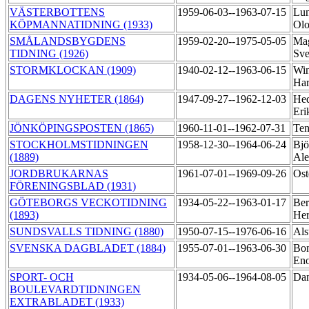
VÄSTERBOTTENS
1959-06-03--1963-07-15
Lun
KÖPMANNATIDNING (1933)
Olo
SMÅLANDSBYGDENS
1959-02-20--1975-05-05
Mag
TIDNING (1926)
Sve
STORMKLOCKAN (1909)
1940-02-12--1963-06-15
Win
Ha
DAGENS NYHETER (1864)
1947-09-27--1962-12-03
Hed
Er
JÖNKÖPINGSPOSTEN (1865)
1960-11-01--1962-07-31
Ten
STOCKHOLMSTIDNINGEN
1958-12-30--1964-06-24
Bjö
(1889)
Al
JORDBRUKARNAS
1961-07-01--1969-09-26
Ost
FÖRENINGSBLAD (1931)
GÖTEBORGS VECKOTIDNING
1934-05-22--1963-01-17
Ber
(1893)
He
SUNDSVALLS TIDNING (1880)
1950-07-15--1976-06-16
Als
SVENSKA DAGBLADET (1884)
1955-07-01--1963-06-30
Bom
Eno
SPORT- OCH
1934-05-06--1964-08-05
Dan
BOULEVARDTIDNINGEN
EXTRABLADET (1933)