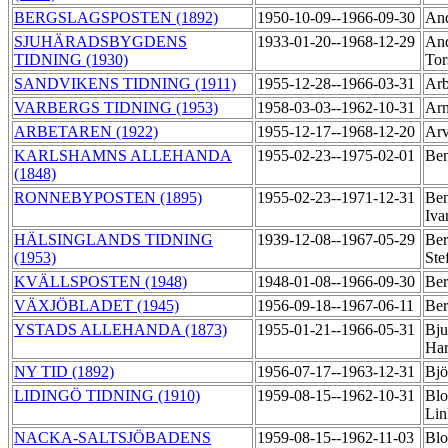
BERGSLAGSPOSTEN (1892)
1950-10-09--1966-09-30
And
SJUHÄRADSBYGDENS
1933-01-20--1968-12-29
And
TIDNING (1930)
Tor
SANDVIKENS TIDNING (1911)
1955-12-28--1966-03-31
Arb
VARBERGS TIDNING (1953)
1958-03-03--1962-10-31
Arn
ARBETAREN (1922)
1955-12-17--1968-12-20
Arv
KARLSHAMNS ALLEHANDA
1955-02-23--1975-02-01
Ben
(1848)
RONNEBYPOSTEN (1895)
1955-02-23--1971-12-31
Ben
Iva
HÄLSINGLANDS TIDNING
1939-12-08--1967-05-29
Ber
(1953)
Ste
KVÄLLSPOSTEN (1948)
1948-01-08--1966-09-30
Ber
VÄXJÖBLADET (1945)
1956-09-18--1967-06-11
Ber
YSTADS ALLEHANDA (1873)
1955-01-21--1966-05-31
Bju
Ha
NY TID (1892)
1956-07-17--1963-12-31
Bjö
LIDINGÖ TIDNING (1910)
1959-08-15--1962-10-31
Blo
Li
NACKA-SALTSJÖBADENS
1959-08-15--1962-11-03
Blo