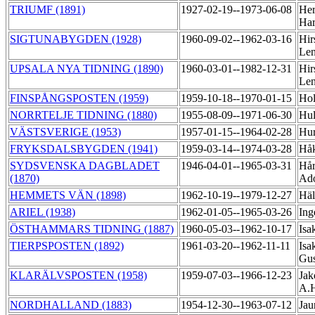
TRIUMF (1891)
1927-02-19--1973-06-08
Her
Ha
SIGTUNABYGDEN (1928)
1960-09-02--1962-03-16
Hir
Len
UPSALA NYA TIDNING (1890)
1960-03-01--1982-12-31
Hir
Len
FINSPÅNGSPOSTEN (1959)
1959-10-18--1970-01-15
Hol
NORRTELJE TIDNING (1880)
1955-08-09--1971-06-30
Hul
VÄSTSVERIGE (1953)
1957-01-15--1964-02-28
Hur
FRYKSDALSBYGDEN (1941)
1959-03-14--1974-03-28
Hå
SYDSVENSKA DAGBLADET
1946-04-01--1965-03-31
Hår
(1870)
Ad
HEMMETS VÄN (1898)
1962-10-19--1979-12-27
Häl
ARIEL (1938)
1962-01-05--1965-03-26
Ing
ÖSTHAMMARS TIDNING (1887)
1960-05-03--1962-10-17
Isa
TIERPSPOSTEN (1892)
1961-03-20--1962-11-11
Isa
Gus
KLARÄLVSPOSTEN (1958)
1959-07-03--1966-12-23
Jak
A.
NORDHALLAND (1883)
1954-12-30--1963-07-12
Jau