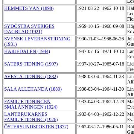
Ed
HEMMETS VÄN (1898)
1921-08-22--1962-10-18
Häl
Leo
Flo
SYDÖSTRA SVERIGES
1959-10-15--1968-09-08
Hög
DAGBLAD (1921)
Ed
SVENSK LEVERANSTIDNING
1930-11-03--1968-06-26
Joh
(1931)
Gus
HÄRJEDALEN (1944)
1947-07-16--1971-10-10
Lar
Em
SÄTERS TIDNING (1907)
1937-10-27--1965-07-16
Lid
Fre
AVESTA TIDNING (1882)
1938-03-04--1964-11-28
Lin
Alf
SALA ALLEHANDA (1880)
1938-03-04--1964-11-30
Lin
Alf
FAMILJETIDNINGEN
1933-04-03--1962-12-29
Mal
SMÅLÄNNINGEN (1924)
Ev
LANTBRUKARNES
1933-04-03--1962-12-22
Mal
FAMILJETIDNING (1926)
Ev
ÖSTERSUNDSPOSTEN (1877)
1962-08-27--1986-05-11
Röh
Gus