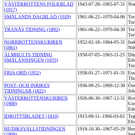
VÄSTERBOTTENS FOLKBLAD
1943-07-28--1965-07-31
Nor
(1917)
SMÅLANDS DAGBLAD (1929)
1961-06-22--1970-04-06
Tor
Tor
TRANÅS TIDNING (1892)
1961-06-22--1970-04-30
Tor
Tor
NORRBOTTENSKURIREN
1952-02-18--1964-05-31
Isa
(1861)
Nil
ÄLMHULTS TIDNING
1958-07-05--1963-11-25
Dür
SMÅLÄNNINGEN (1935)
Edv
Tor
FRIA ORD (1952)
1958-01-27--1971-01-31
Ess
Th
POST- OCH INRIKES
1936-09-25--1969-12-30
Öst
TIDNINGAR (1821)
Jo
VÄSTERBOTTENSKURIREN
1926-06-30--1967-12-31
Ros
(1900)
Gus
Ede
IDROTTSBLADET (1910)
1915-09-11--1966-03-02
Teg
Elo
HUDIKSVALLSTIDNINGEN
1918-10-30--1967-05-29
Ber
(1909)
Ste