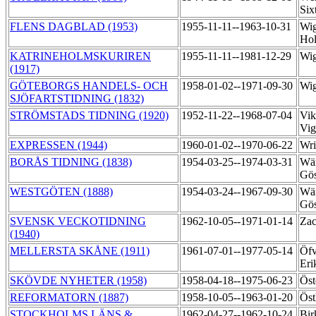
Six
FLENS DAGBLAD (1953)
1955-11-11--1963-10-31
Wig
Ho
KATRINEHOLMSKURIREN
1955-11-11--1981-12-29
Wig
(1917)
GÖTEBORGS HANDELS- OCH
1958-01-02--1971-09-30
Wig
SJÖFARTSTIDNING (1832)
STRÖMSTADS TIDNING (1920)
1952-11-22--1968-07-04
Vik
Vi
EXPRESSEN (1944)
1960-01-02--1970-06-22
Wri
BORÅS TIDNING (1838)
1954-03-25--1974-03-31
Wär
Gös
WESTGÖTEN (1888)
1954-03-24--1967-09-30
Wär
Gös
SVENSK VECKOTIDNING
1962-10-05--1971-01-14
Zac
(1940)
MELLERSTA SKÅNE (1911)
1961-07-01--1977-05-14
Öfv
Er
SKÖVDE NYHETER (1958)
1958-04-18--1975-06-23
Öst
REFORMATORN (1887)
1958-10-05--1963-01-20
Öst
STOCKHOLMS LÄNS &
1962-04-27--1962-10-24
Bir