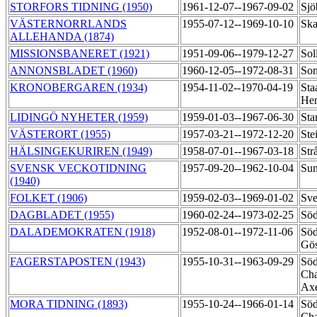
STORFORS TIDNING (1950)
1961-12-07--1967-09-02
Sjö
VÄSTERNORRLANDS
1955-07-12--1969-10-10
Ska
ALLEHANDA (1874)
MISSIONSBANERET (1921)
1951-09-06--1979-12-27
Sol
ANNONSBLADET (1960)
1960-12-05--1972-08-31
So
KRONOBERGAREN (1934)
1954-11-02--1970-04-19
Sta
Hen
LIDINGÖ NYHETER (1959)
1959-01-03--1967-06-30
Sta
VÄSTERORT (1955)
1957-03-21--1972-12-20
Ste
HÄLSINGEKURIREN (1949)
1958-07-01--1967-03-18
Str
SVENSK VECKOTIDNING
1957-09-20--1962-10-04
Sun
(1940)
FOLKET (1906)
1959-02-03--1969-01-02
Sve
DAGBLADET (1955)
1960-02-24--1973-02-25
Söd
DALADEMOKRATEN (1918)
1952-08-01--1972-11-06
Söd
Gös
FAGERSTAPOSTEN (1943)
1955-10-31--1963-09-29
Söd
Cha
Ax
MORA TIDNING (1893)
1955-10-24--1966-01-14
Söd
Cha