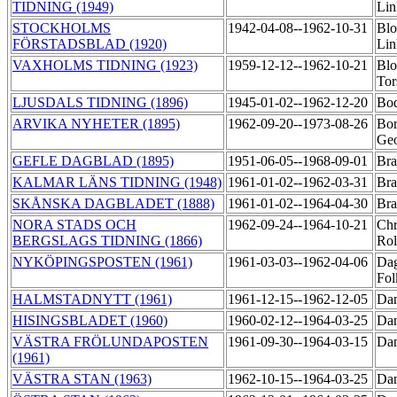
TIDNING (1949)
Li
STOCKHOLMS
1942-04-08--1962-10-31
Blo
FÖRSTADSBLAD (1920)
Li
VAXHOLMS TIDNING (1923)
1959-12-12--1962-10-21
Blo
Tor
LJUSDALS TIDNING (1896)
1945-01-02--1962-12-20
Bod
ARVIKA NYHETER (1895)
1962-09-20--1973-08-26
Bor
Ge
GEFLE DAGBLAD (1895)
1951-06-05--1968-09-01
Bra
KALMAR LÄNS TIDNING (1948)
1961-01-02--1962-03-31
Bra
SKÅNSKA DAGBLADET (1888)
1961-01-02--1964-04-30
Bra
NORA STADS OCH
1962-09-24--1964-10-21
Chr
BERGSLAGS TIDNING (1866)
Ro
NYKÖPINGSPOSTEN (1961)
1961-03-03--1962-04-06
Dag
Fo
HALMSTADNYTT (1961)
1961-12-15--1962-12-05
Dan
HISINGSBLADET (1960)
1960-02-12--1964-03-25
Dan
VÄSTRA FRÖLUNDAPOSTEN
1961-09-30--1964-03-15
Dan
(1961)
VÄSTRA STAN (1963)
1962-10-15--1964-03-25
Dan