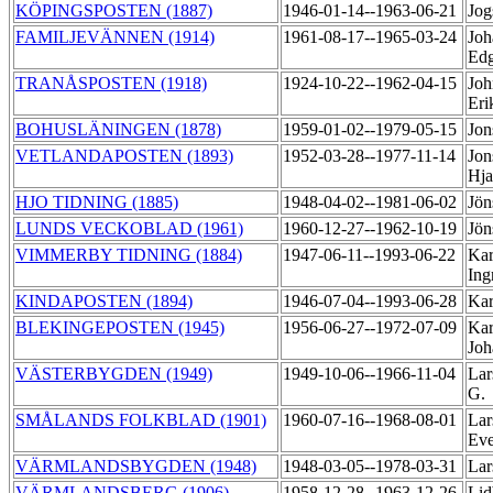
KÖPINGSPOSTEN (1887)
1946-01-14--1963-06-21
Jog
FAMILJEVÄNNEN (1914)
1961-08-17--1965-03-24
Joh
Ed
TRANÅSPOSTEN (1918)
1924-10-22--1962-04-15
Joh
Er
BOHUSLÄNINGEN (1878)
1959-01-02--1979-05-15
Jon
VETLANDAPOSTEN (1893)
1952-03-28--1977-11-14
Jon
Hj
HJO TIDNING (1885)
1948-04-02--1981-06-02
Jön
LUNDS VECKOBLAD (1961)
1960-12-27--1962-10-19
Jön
VIMMERBY TIDNING (1884)
1947-06-11--1993-06-22
Kar
In
KINDAPOSTEN (1894)
1946-07-04--1993-06-28
Kar
BLEKINGEPOSTEN (1945)
1956-06-27--1972-07-09
Kar
Jo
VÄSTERBYGDEN (1949)
1949-10-06--1966-11-04
Lar
G.
SMÅLANDS FOLKBLAD (1901)
1960-07-16--1968-08-01
Lar
Eve
VÄRMLANDSBYGDEN (1948)
1948-03-05--1978-03-31
Lar
VÄRMLANDSBERG (1906)
1958-12-28--1963-12-26
Lid