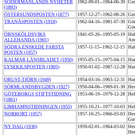
SÖDERMANLANDS NYHETER
1962-09-01--1964-06-30
Gus
(1893)
ÖSTERSUNDSPOSTEN (1877)
1957-12-27--1962-08-26
Gus
TRANÅSPOSTEN (1918)
1962-04-16--1981-07-30
Gör
Gö
ÖRNSKÖLDSVIKS
1941-05-26--1995-05-19
Hal
ALLEHANDA (1901)
An
SÖDRA ENSKEDE FARSTA
1957-11-15--1962-12-15
Hal
POSTEN (1957)
KALMAR LÄNSBLADET (1950)
1955-05-15--1975-04-15
Ham
LYSEKILSPOSTEN (1905)
1950-01-02--1987-12-28
Han
ORUST-TJÖRN (1949)
1954-03-16--1963-12-31
Han
SÖRMLANDSBYGDEN (1927)
1950-04-06--1969-01-30
Hed
GÖTEBORGS STIFTSTIDNING
1953-06-19--1979-12-28
Hel
(1861)
LIMHAMNSTIDNINGEN (1955)
1955-10-21--1977-10-03
Hel
NORRORT (1957)
1957-10-25--1966-03-03
Her
Gus
NY DAG (1930)
1959-02-01--1964-03-02
Her
He