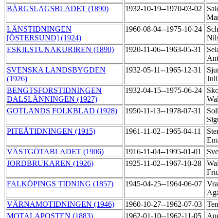
BÄRGSLAGSBLADET (1890)
1932-10-19--1970-03-02
Sal
Ma
LÄNSTIDNINGEN
1960-08-04--1975-10-24
Sch
[ÖSTERSUND] (1924)
Nil
ESKILSTUNAKURIREN (1890)
1920-11-06--1963-05-31
Sel
An
SVENSKA LANDSBYGDEN
1932-05-11--1965-12-31
Sju
(1926)
Jul
BENGTSFORSTIDNINGEN
1932-04-15--1975-06-24
Sko
DALSLÄNNINGEN (1927)
Wa
GOTLANDS FOLKBLAD (1928)
1950-11-13--1978-07-31
Sol
Sig
PITEÅTIDNINGEN (1915)
1961-11-02--1965-04-11
Ste
Em
VÄSTGÖTABLADET (1906)
1916-11-04--1995-01-01
Sve
JORDBRUKAREN (1926)
1925-11-02--1967-10-28
Wal
Fri
FALKÖPINGS TIDNING (1857)
1945-04-25--1964-06-07
Vra
Ag
VÄRNAMOTIDNINGEN (1946)
1960-10-27--1962-07-03
Ten
MOTALAPOSTEN (1883)
1962-01-10--1962-11-05
And