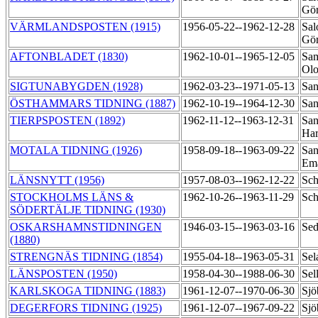
Gö
VÄRMLANDSPOSTEN (1915)
1956-05-22--1962-12-28
Sal
Gö
AFTONBLADET (1830)
1962-10-01--1965-12-05
Sam
Ol
SIGTUNABYGDEN (1928)
1962-03-23--1971-05-13
San
ÖSTHAMMARS TIDNING (1887)
1962-10-19--1964-12-30
San
TIERPSPOSTEN (1892)
1962-11-12--1963-12-31
San
Ha
MOTALA TIDNING (1926)
1958-09-18--1963-09-22
San
Em
LÄNSNYTT (1956)
1957-08-03--1962-12-22
Sch
STOCKHOLMS LÄNS &
1962-10-26--1963-11-29
Sch
SÖDERTÄLJE TIDNING (1930)
OSKARSHAMNSTIDNINGEN
1946-03-15--1963-03-16
Sed
(1880)
STRENGNÄS TIDNING (1854)
1955-04-18--1963-05-31
Sel
LÄNSPOSTEN (1950)
1958-04-30--1988-06-30
Sel
KARLSKOGA TIDNING (1883)
1961-12-07--1970-06-30
Sjö
DEGERFORS TIDNING (1925)
1961-12-07--1967-09-22
Sjö