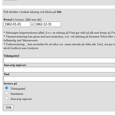
Fyll
därefter
i önskad sökning och klicka på
Sök
.
Period
(i formen: åååå-mm-dd)
--
* Sökningen högertrunkeras alltid, d.v.s. en söknng på
Fred
ger träff på allt som börjar på
Fr
* Vänstertrunkering kan göras med procenttecken, t.ex. vid sökning på förnamn
%Joel
eller 
fullständig titel
%konservativ
.
* Understrykning _ kan användas för att söka t.ex. namn stavade på olika sätt.
Lind_vist
ger t
såväl
Lindkvist
som
Lindqvist
.
Tidningstitel
Ansvarig utgivare
Titel
Sortera på
Tidningstitel
Startdatum
Ansvarig utgivare