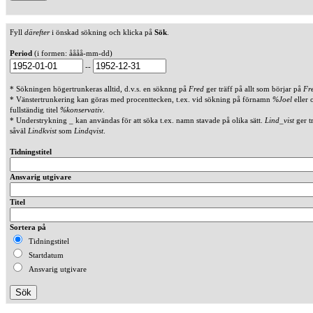
Fyll
därefter
i önskad sökning och klicka på
Sök
.
Period
(i formen: åååå-mm-dd)
--
* Sökningen högertrunkeras alltid, d.v.s. en söknng på
Fred
ger träff på allt som börjar på
Fr
* Vänstertrunkering kan göras med procenttecken, t.ex. vid sökning på förnamn
%Joel
eller 
fullständig titel
%konservativ
.
* Understrykning _ kan användas för att söka t.ex. namn stavade på olika sätt.
Lind_vist
ger t
såväl
Lindkvist
som
Lindqvist
.
Tidningstitel
Ansvarig utgivare
Titel
Sortera på
Tidningstitel
Startdatum
Ansvarig utgivare