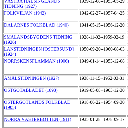
VÄSTRA HÄLSINGLANDS
1939-12-08--1953-05-29
TIDNING (1927)
FOLKVILJAN (1942)
1942-02-27--1957-04-25
DALARNES FOLKBLAD (1940)
1941-05-15--1956-12-20
SMÅLANDSBYGDENS TIDNING
1928-11-02--1959-02-19
(1926)
LÄNSTIDNINGEN [ÖSTERSUND]
1950-09-20--1960-08-03
(1924)
NORRSKENSFLAMMAN (1906)
1949-01-14--1953-12-08
ÅMÅLSTIDNINGEN (1927)
1938-11-15--1952-03-31
ÖSTGÖTABLADET (1893)
1919-05-08--1963-12-30
ÖSTERGÖTLANDS FOLKBLAD
1918-06-22--1954-09-30
(1905)
NORRA VÄSTERBOTTEN (1911)
1935-01-28--1978-09-17