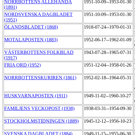
NORRBOTTENS ALLEHANDA
1951-10-09--1953-01-30
(1891)
NORDSVENSKA DAGBLADET
1951-10-09--1953-01-30
(1951)
ÖLANDSBLADET (1868)
1918-07-24--1970-01-31
MOTALAPOSTEN (1883)
1952-06-17--1962-01-09
VÄSTERBOTTENS FOLKBLAD
1943-07-28--1965-07-31
(1917)
FRIA ORD (1952)
1951-12-04--1958-01-26
NORRBOTTENSKURIREN (1861)
1952-02-18--1964-05-31
HUSKVARNAPOSTEN (1911)
1949-11-02--1960-10-27
FAMILJENS VECKOPOST (1938)
1938-03-31--1954-09-30
STOCKHOLMSTIDNINGEN (1889)
1945-12-12--1956-10-23
SVENSKA DAGBLADET (1884)
1949-11-15--1955-06-30