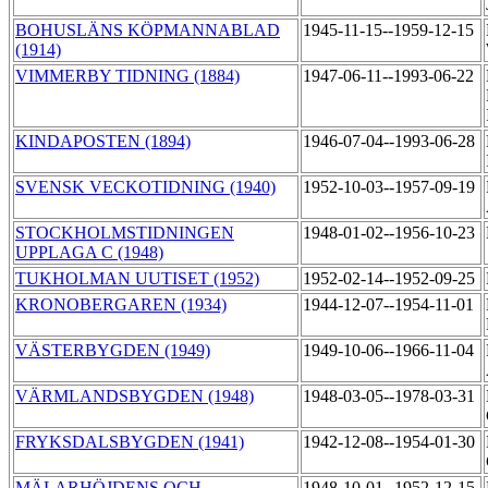
BOHUSLÄNS KÖPMANNABLAD
1945-11-15--1959-12-15
(1914)
VIMMERBY TIDNING (1884)
1947-06-11--1993-06-22
KINDAPOSTEN (1894)
1946-07-04--1993-06-28
SVENSK VECKOTIDNING (1940)
1952-10-03--1957-09-19
STOCKHOLMSTIDNINGEN
1948-01-02--1956-10-23
UPPLAGA C (1948)
TUKHOLMAN UUTISET (1952)
1952-02-14--1952-09-25
KRONOBERGAREN (1934)
1944-12-07--1954-11-01
VÄSTERBYGDEN (1949)
1949-10-06--1966-11-04
VÄRMLANDSBYGDEN (1948)
1948-03-05--1978-03-31
FRYKSDALSBYGDEN (1941)
1942-12-08--1954-01-30
MÄLARHÖJDENS OCH
1948-10-01--1952-12-15