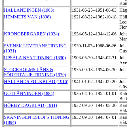
Kon
HALLÄNDINGEN (1903)
1931-06-25--1951-06-03
Häg
HEMMETS VÄN (1898)
1921-08-22--1962-10-18
Häll
Leo
Flo
KRONOBERGAREN (1934)
1934-05-12--1944-12-06
Joh
Mar
SVENSK LEVERANSTIDNING
1930-11-03--1968-06-26
Joh
(1931)
Gus
UPSALA NYA TIDNING (1890)
1903-05-30--1948-07-31
Joh
Axe
STOCKHOLMS LÄNS &
1935-09-18--1954-06-30
Joha
SÖDERTÄLJE TIDNING (1930)
HALLANDS FOLKBLAD (1916)
1941-01-02--1942-09-20
Joh
Gös
GOTLÄNNINGEN (1884)
1936-04-16--1955-01-01
Kah
Bert
HÖRBY DAGBLAD (1911)
1932-09-30--1947-08-30
Karl
Håk
SKÅNINGEN ESLÖFS TIDNING
1932-09-30--1948-07-01
Karl
(1894)
Håk