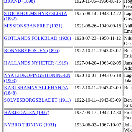
BRAND (1898)
1929-11-05--1956-08-15
Hög
Geo
STOCKHOLMS HYRESLISTA
1925-08-14--1943-12-22
Lage
(1882)
Gus
MISSIONSBANERET (1921)
1921-08-26--1949-09-15
Ahl
Ema
GOTLANDS FOLKBLAD (1928)
1928-07-23--1950-11-12
Nils
Osk
RONNEBYPOSTEN (1895)
1922-10-11--1943-03-02
Ben
Eri
HALLANDS NYHETER (1919)
1927-04-20--1963-02-05
Jans
Ado
NYA LIDKÖPINGSTIDNINGEN
1920-10-01--1943-05-18
Lage
(1903)
Jak
KARLSHAMNS ALLEHANDA
1922-10-11--1943-03-09
Ben
(1848)
SÖLVESBORGSBLADET (1911)
1922-10-11--1943-03-09
Ben
Eri
HÄRJEDALEN (1937)
1937-09-17--1942-12-30
Fröl
Fre
NYBRO TIDNING (1931)
1933-06-02--1967-10-07
Joha
Wik