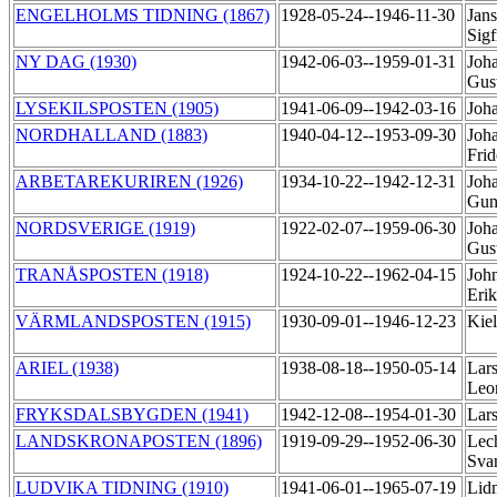
ENGELHOLMS TIDNING (1867)
1928-05-24--1946-11-30
Jan
Sigf
NY DAG (1930)
1942-06-03--1959-01-31
Joh
Gus
LYSEKILSPOSTEN (1905)
1941-06-09--1942-03-16
Joh
NORDHALLAND (1883)
1940-04-12--1953-09-30
Joh
Frid
ARBETAREKURIREN (1926)
1934-10-22--1942-12-31
Joh
Gun
NORDSVERIGE (1919)
1922-02-07--1959-06-30
Joh
Gus
TRANÅSPOSTEN (1918)
1924-10-22--1962-04-15
Joh
Eri
VÄRMLANDSPOSTEN (1915)
1930-09-01--1946-12-23
Kiel
ARIEL (1938)
1938-08-18--1950-05-14
Lars
Leo
FRYKSDALSBYGDEN (1941)
1942-12-08--1954-01-30
Lar
LANDSKRONAPOSTEN (1896)
1919-09-29--1952-06-30
Lech
Sva
LUDVIKA TIDNING (1910)
1941-06-01--1965-07-19
Lid