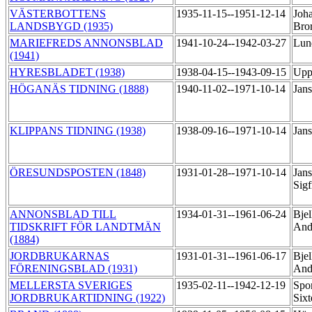
VÄSTERBOTTENS
1935-11-15--1951-12-14
Joh
LANDSBYGD (1935)
Bro
MARIEFREDS ANNONSBLAD
1941-10-24--1942-03-27
Lun
(1941)
HYRESBLADET (1938)
1938-04-15--1943-09-15
Upp
HÖGANÄS TIDNING (1888)
1940-11-02--1971-10-14
Jan
KLIPPANS TIDNING (1938)
1938-09-16--1971-10-14
Jan
ÖRESUNDSPOSTEN (1848)
1931-01-28--1971-10-14
Jan
Sigf
ANNONSBLAD TILL
1934-01-31--1961-06-24
Bjel
TIDSKRIFT FÖR LANDTMÄN
And
(1884)
JORDBRUKARNAS
1931-01-31--1961-06-17
Bjel
FÖRENINGSBLAD (1931)
And
MELLERSTA SVERIGES
1935-02-11--1942-12-19
Spor
JORDBRUKARTIDNING (1922)
Six