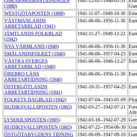
OSKARSHAMNSTIDNINGEN
1941-12-01--1946-01-31
Erla
(1880)
Gun
WESTGÖTAPOSTEN (1888)
1941-11-07--1949-10-30
Ern
VÄSTMANLANDS
1941-06-06--1956-11-30
Eur
ARBETARBLAD (1941)
JÄMTLANDS FOLKBLAD
1942-11-27--1949-12-22
Eur
(1942)
NYA VÄRMLAND (1940)
1941-06-06--1956-11-30
Eur
SMÅLANDSFOLKET (1940)
1941-06-06--1957-04-25
Eur
VÄSTRA SVERGES
1941-06-06--1946-12-27
Eur
ARBETARBLAD (1940)
ÖREBRO LÄNS
1941-06-06--1956-11-30
Eur
ARBETARTIDNING (1940)
ÖSTERGÖTLANDS
1941-10-31--1957-04-25
Eur
ARBETARTIDNING (1941)
FOLKETS DAGBLAD (1942)
1942-07-04--1943-01-09
Flyg
HUDIKSVALLSPOSTEN (1865)
1942-03-27--1942-07-21
For
Alf
LYSEKILSPOSTEN (1905)
1942-03-18--1942-07-29
Ger
HUDIKSVALLSPOSTEN (1865)
1942-07-22--1954-06-30
Gra
ÖSTGÖTABYGDENS TIDNING
1941-06-09--1947-09-10
Gun