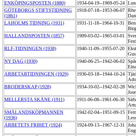
ENKÖPINGSPOSTEN (1880)
1934-04-19--1969-05-24
Lun
GÖTEBORGS STIFTSTIDNING
1918-07-18--1953-06-07
Rhed
(1861)
Dan
LAHOLMS TIDNING (1931)
1931-11-18--1964-10-31
Ben
Bir
HALLANDSPOSTEN (1857)
1909-03-02--1965-03-01
Sve
Fer
RLF-TIDNINGEN (1938)
1940-11-09--1955-07-20
Eks
Gus
NY DAG (1930)
1940-06-25--1942-06-02
Spå
Ein
ARBETARTIDNINGEN (1929)
1936-03-18--1944-10-24
Tjäd
Ado
BRODERSKAP (1928)
1934-10-02--1942-02-28
Wic
Jose
MELLERSTA SKÅNE (1911)
1911-06-08--1961-06-30
Säfs
Art
SMÅLANDSKÖPMANNEN
1942-02-04--1951-09-15
Fer
(1936)
Leo
ARBETETS FRIHET (1924)
1924-09-13--1967-12-31
Joha
Eug