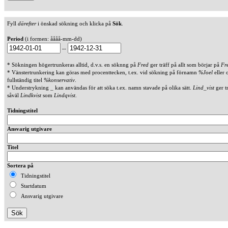
Fyll
därefter
i önskad sökning och klicka på
Sök
.
Period
(i formen: åååå-mm-dd)
--
* Sökningen högertrunkeras alltid, d.v.s. en söknng på
Fred
ger träff på allt som börjar på
Fr
* Vänstertrunkering kan göras med procenttecken, t.ex. vid sökning på förnamn
%Joel
eller 
fullständig titel
%konservativ
.
* Understrykning _ kan användas för att söka t.ex. namn stavade på olika sätt.
Lind_vist
ger t
såväl
Lindkvist
som
Lindqvist
.
Tidningstitel
Ansvarig utgivare
Titel
Sortera på
Tidningstitel
Startdatum
Ansvarig utgivare