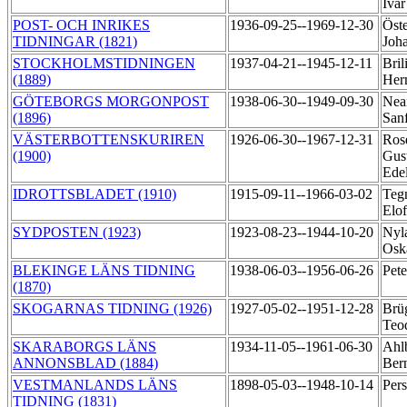
Iva
POST- OCH INRIKES
1936-09-25--1969-12-30
Öste
TIDNINGAR (1821)
Joh
STOCKHOLMSTIDNINGEN
1937-04-21--1945-12-11
Bril
(1889)
He
GÖTEBORGS MORGONPOST
1938-06-30--1949-09-30
Nea
(1896)
San
VÄSTERBOTTENSKURIREN
1926-06-30--1967-12-31
Rosé
(1900)
Gus
Ede
IDROTTSBLADET (1910)
1915-09-11--1966-03-02
Tegn
Elof
SYDPOSTEN (1923)
1923-08-23--1944-10-20
Nyla
Osk
BLEKINGE LÄNS TIDNING
1938-06-03--1956-06-26
Pet
(1870)
SKOGARNAS TIDNING (1926)
1927-05-02--1951-12-28
Brü
Teo
SKARABORGS LÄNS
1934-11-05--1961-06-30
Ahlb
ANNONSBLAD (1884)
Ber
VESTMANLANDS LÄNS
1898-05-03--1948-10-14
Per
TIDNING (1831)