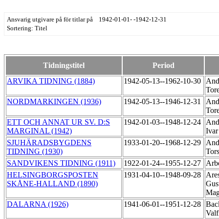
Ansvarig utgivare på för titlar på 1942-01-01- -1942-12-31
Sortering: Titel
Tidningstitel
Period
ARVIKA TIDNING (1884)
1942-05-13--1962-10-30
Ande
Tor
NORDMARKINGEN (1936)
1942-05-13--1946-12-31
Ande
Tor
ETT OCH ANNAT UR SV. D:S
1942-01-03--1948-12-24
And
MARGINAL (1942)
Iva
SJUHÄRADSBYGDENS
1933-01-20--1968-12-29
And
TIDNING (1930)
Tor
SANDVIKENS TIDNING (1911)
1922-01-24--1955-12-27
Arbe
HELSINGBORGSPOSTEN
1931-04-10--1948-09-28
Are
SKÅNE-HALLAND (1890)
Gus
Ma
DALARNA (1926)
1941-06-01--1951-12-28
Bac
Valf