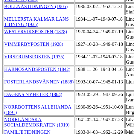
BOLLNÄSTIDNINGEN (1905)
1936-03-02--1952-12-31
Lind
Sigf
MELLERSTA KALMAR LÄNS
1934-11-07--1949-07-18
Lind
TIDNING (1935)
Gus
WESTERVIKSPOSTEN (1878)
1920-04-24--1949-07-19
Lind
Gus
VIMMERBYPOSTEN (1928)
1927-10-28--1949-07-18
Lind
Gus
VIRSERUMSPOSTEN (1935)
1934-11-07--1949-07-18
Lind
Gus
HÄRNÖSANDSPOSTEN (1842)
1938-11-26--1943-04-16
Lind
Arn
FOSTERLANDSVÄNNEN (1888)
1903-10-07--1945-01-13
Lju
DAGENS NYHETER (1864)
1923-05-29--1947-09-26
Ljun
Iva
NORRBOTTENS ALLEHANDA
1930-09-26--1951-10-08
Lun
(1891)
Bir
NORRLÄNDSKA
1941-05-14--1947-07-23
Löv
SOCIALDEMOKRATEN (1919)
Wil
FAMILJETIDNINGEN
1933-04-03--1962-12-29
Mal