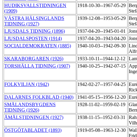
HUDIKSVALLSTIDNINGEN
1918-10-30--1967-05-29
Ber
(1909)
Ste
VÄSTRA HÄLSINGLANDS
1939-12-08--1953-05-29
Ber
TIDNING (1927)
Ste
LJUSDALS TIDNING (1896)
1937-04-20--1945-01-01
Jon
LJUSDALSPOSTEN (1914)
1937-04-20--1943-04-20
Jon
SOCIALDEMOKRATEN (1885)
1940-10-03--1942-09-30
Lind
Alf
SKARABORGAREN (1926)
1933-10-11--1944-12-12
Lant
TORSHÄLLA TIDNING (1907)
1940-10-25--1942-07-15
App
Ing
FOLKVILJAN (1942)
1942-02-27--1957-04-25
Eur
Ric
DALARNES FOLKBLAD (1940)
1941-05-15--1956-12-20
Eur
SMÅLANDSBYGDENS
1928-11-02--1959-02-19
Gla
TIDNING (1926)
Ber
ÅMÅLSTIDNINGEN (1927)
1938-11-15--1952-03-31
Rah
Vil
ÖSTGÖTABLADET (1893)
1919-05-08--1963-12-30
Wall
Frid