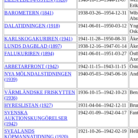
Eri
BAROMETERN (1841)
1938-03-26--1954-12-31
Wibl
Abr
DALATIDNINGEN (1918)
1941-06-01--1950-03-12
Yng
Osk
KARLSKOGAKURIREN (1941)
1941-11-28--1950-08-31
Åke
LUNDS DAGBLAD (1897)
1938-12-16--1947-01-14
Åke
FALUKURIREN (1894)
1941-06-01--1951-03-27
Östb
Axe
ARBETARFRONT (1942)
1942-11-15--1943-11-15
Öst
NYA MÖLNDALSTIDNINGEN
1940-05-03--1945-06-16
And
(1939)
VÄRMLÄNDSKE FRISKYTTEN
1936-10-15--1942-10-23
Ben
(1936)
HYRESLISTAN (1927)
1931-04-04--1942-12-11
Bru
SVENSKA
1942-01-09--1942-04-17
Fant
AUKTIONSKUNGÖRELSER
(1942)
SVEALANDS
1921-10-26--1942-02-19
Hell
KÖPMANNATIDNING (1920)