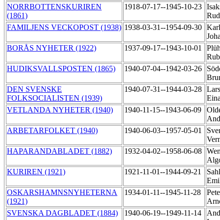
NORRBOTTENSKURIREN
1918-07-17--1945-10-23
Isak
(1861)
Rud
FAMILJENS VECKOPOST (1938)
1938-03-31--1954-09-30
Karl
Joh
BORÅS NYHETER (1922)
1937-09-17--1943-10-01
Plü
Ru
HUDIKSVALLSPOSTEN (1865)
1940-07-04--1942-03-26
Söd
Bru
DEN SVENSKE
1940-07-31--1944-03-28
Lars
FOLKSOCIALISTEN (1939)
Ein
VETLANDA NYHETER (1940)
1940-11-15--1943-06-09
Old
And
ARBETARFOLKET (1940)
1940-06-03--1957-05-01
Sve
Ver
HAPARANDABLADET (1882)
1932-04-02--1958-06-08
Wen
Alg
KURIREN (1921)
1921-11-01--1944-09-21
Sahl
Emi
OSKARSHAMNSNYHETERNA
1934-01-11--1945-11-28
Pete
(1921)
Arn
SVENSKA DAGBLADET (1884)
1940-06-19--1949-11-14
And