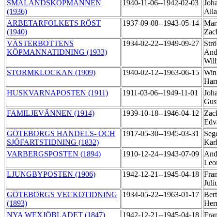
SMÅLANDSKÖPMANNEN
1940-11-06--1942-02-03
Joh
(1936)
All
ARBETARFOLKETS RÖST
1937-09-08--1943-05-14
Mar
(1940)
Zac
VÄSTERBOTTENS
1934-02-22--1949-09-27
Strö
KÖPMANNATIDNING (1933)
And
Wil
STORMKLOCKAN (1909)
1940-02-12--1963-06-15
Winl
Har
HUSKVARNAPOSTEN (1911)
1911-03-06--1949-11-01
Joh
Gus
FAMILJEVÄNNEN (1914)
1939-10-18--1946-04-12
Zack
Edv
GÖTEBORGS HANDELS- OCH
1917-05-30--1945-03-31
Sege
SJÖFARTSTIDNING (1832)
Kar
VARBERGSPOSTEN (1894)
1910-12-24--1943-07-09
And
Leo
LJUNGBYPOSTEN (1906)
1942-12-21--1945-04-18
Fra
Juli
GÖTEBORGS VECKOTIDNING
1934-05-22--1963-01-17
Bert
(1893)
Her
NYA WEXJÖBLADET (1847)
1942-12-21--1945-04-18
Fra