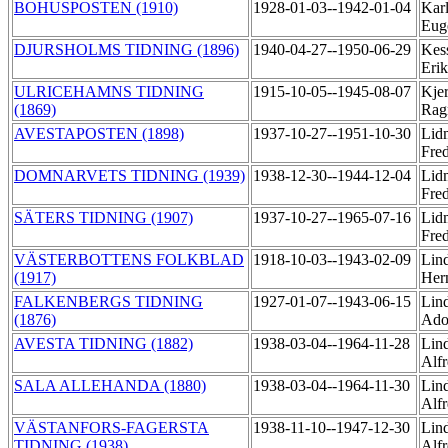
BOHUSPOSTEN (1910)
1928-01-03--1942-01-04
Karl
Eug
DJURSHOLMS TIDNING (1896)
1940-04-27--1950-06-29
Kess
Eri
ULRICEHAMNS TIDNING
1915-10-05--1945-08-07
Kjer
(1869)
Rag
AVESTAPOSTEN (1898)
1937-10-27--1951-10-30
Lid
Fre
DOMNARVETS TIDNING (1939)
1938-12-30--1944-12-04
Lid
Fre
SÄTERS TIDNING (1907)
1937-10-27--1965-07-16
Lid
Fre
VÄSTERBOTTENS FOLKBLAD
1918-10-03--1943-02-09
Lind
(1917)
He
FALKENBERGS TIDNING
1927-01-07--1943-06-15
Lind
(1876)
Ado
AVESTA TIDNING (1882)
1938-03-04--1964-11-28
Lind
Alf
SALA ALLEHANDA (1880)
1938-03-04--1964-11-30
Lind
Alf
VÄSTANFORS-FAGERSTA
1938-11-10--1947-12-30
Lind
TIDNING (1938)
Alf