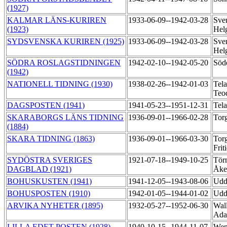
(1927)
KALMAR LÄNS-KURIREN
1933-06-09--1942-03-28
Sve
(1923)
Hel
SYDSVENSKA KURIREN (1925)
1933-06-09--1942-03-28
Sve
Hel
SÖDRA ROSLAGSTIDNINGEN
1942-02-10--1942-05-20
Söd
(1942)
NATIONELL TIDNING (1930)
1938-02-26--1942-01-03
Tela
Teo
DAGSPOSTEN (1941)
1941-05-23--1951-12-31
Tel
SKARABORGS LÄNS TIDNING
1936-09-01--1966-02-28
Tor
(1884)
SKARA TIDNING (1863)
1936-09-01--1966-03-30
Tor
Frit
SYDÖSTRA SVERIGES
1921-07-18--1949-10-25
Törn
DAGBLAD (1921)
Åke
BOHUSKUSTEN (1941)
1941-12-05--1943-08-06
Udd
BOHUSPOSTEN (1910)
1942-01-05--1944-01-02
Udd
ARVIKA NYHETER (1895)
1932-05-27--1952-06-30
Wall
Ada
LILLA EDET-POSTEN (1928)
1940-10-15--1944-11-07
Wen