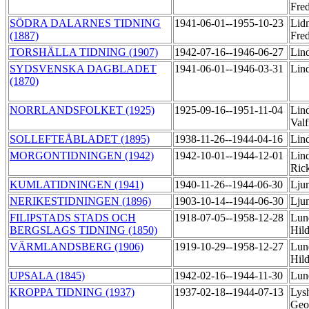
Fre
SÖDRA DALARNES TIDNING
1941-06-01--1955-10-23
Lid
(1887)
Fre
TORSHÄLLA TIDNING (1907)
1942-07-16--1946-06-27
Lin
SYDSVENSKA DAGBLADET
1941-06-01--1946-03-31
Lin
(1870)
NORRLANDSFOLKET (1925)
1925-09-16--1951-11-04
Lin
Val
SOLLEFTEÅBLADET (1895)
1938-11-26--1944-04-16
Lin
MORGONTIDNINGEN (1942)
1942-10-01--1944-12-01
Lin
Ric
KUMLATIDNINGEN (1941)
1940-11-26--1944-06-30
Lju
NERIKESTIDNINGEN (1896)
1903-10-14--1944-06-30
Lju
FILIPSTADS STADS OCH
1918-07-05--1958-12-28
Lun
BERGSLAGS TIDNING (1850)
Hil
VÄRMLANDSBERG (1906)
1919-10-29--1958-12-27
Lun
Hil
UPSALA (1845)
1942-02-16--1944-11-30
Lun
KROPPA TIDNING (1937)
1937-02-18--1944-07-13
Lys
Geo