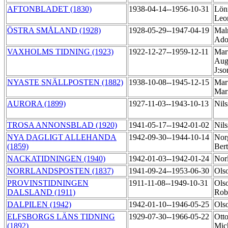
AFTONBLADET (1830)
1938-04-14--1956-10-31
Lönn
Leo
ÖSTRA SMÅLAND (1928)
1928-05-29--1947-04-19
Mal
Ado
VAXHOLMS TIDNING (1923)
1922-12-27--1959-12-11
Mart
Aug
J:s
NYASTE SNÄLLPOSTEN (1882)
1938-10-08--1945-12-15
Mart
Mar
AURORA (1899)
1927-11-03--1943-10-13
Nils
TROSA ANNONSBLAD (1920)
1941-05-17--1942-01-02
Nil
NYA DAGLIGT ALLEHANDA
1942-09-30--1944-10-14
Nor
(1859)
Bert
NACKATIDNINGEN (1940)
1942-01-03--1942-01-24
Nor
NORRLANDSPOSTEN (1837)
1941-09-24--1953-06-30
Ols
PROVINSTIDNINGEN
1911-11-08--1949-10-31
Ols
DALSLAND (1911)
Rob
DALPILEN (1942)
1942-01-10--1946-05-25
Olso
ELFSBORGS LÄNS TIDNING
1929-07-30--1966-05-22
Otto
(1892)
Mic