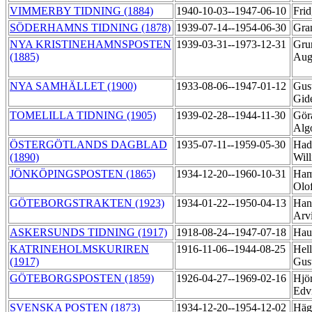
VIMMERBY TIDNING (1884)
1940-10-03--1947-06-10
Fri
SÖDERHAMNS TIDNING (1878)
1939-07-14--1954-06-30
Gra
NYA KRISTINEHAMNSPOSTEN
1939-03-31--1973-12-31
Gru
(1885)
Aug
NYA SAMHÄLLET (1900)
1933-08-06--1947-01-12
Gus
Gid
TOMELILLA TIDNING (1905)
1939-02-28--1944-11-30
Gör
Alg
ÖSTERGÖTLANDS DAGBLAD
1935-07-11--1959-05-30
Had
(1890)
Wil
JÖNKÖPINGSPOSTEN (1865)
1934-12-20--1960-10-31
Ham
Olo
GÖTEBORGSTRAKTEN (1923)
1934-01-22--1950-04-13
Han
Arv
ASKERSUNDS TIDNING (1917)
1918-08-24--1947-07-18
Hau
KATRINEHOLMSKURIREN
1916-11-06--1944-08-25
Hel
(1917)
Gus
GÖTEBORGSPOSTEN (1859)
1926-04-27--1969-02-16
Hjö
Edv
SVENSKA POSTEN (1873)
1934-12-20--1954-12-02
Hägg