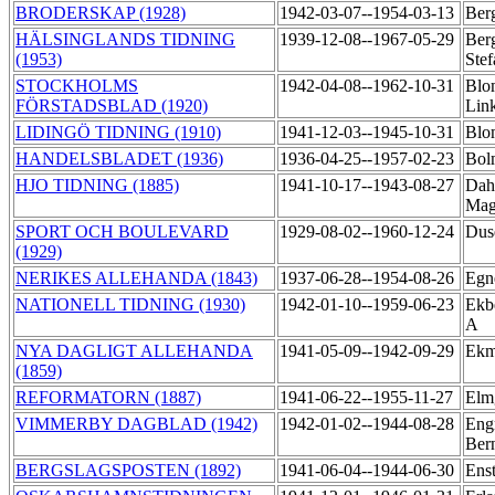
BRODERSKAP (1928)
1942-03-07--1954-03-13
Berg
HÄLSINGLANDS TIDNING
1939-12-08--1967-05-29
Ber
(1953)
Ste
STOCKHOLMS
1942-04-08--1962-10-31
Blo
FÖRSTADSBLAD (1920)
Lin
LIDINGÖ TIDNING (1910)
1941-12-03--1945-10-31
Blom
HANDELSBLADET (1936)
1936-04-25--1957-02-23
Bol
HJO TIDNING (1885)
1941-10-17--1943-08-27
Dahl
Ma
SPORT OCH BOULEVARD
1929-08-02--1960-12-24
Dus
(1929)
NERIKES ALLEHANDA (1843)
1937-06-28--1954-08-26
Egn
NATIONELL TIDNING (1930)
1942-01-10--1959-06-23
Ekb
A
NYA DAGLIGT ALLEHANDA
1941-05-09--1942-09-29
Ekm
(1859)
REFORMATORN (1887)
1941-06-22--1955-11-27
Elm
VIMMERBY DAGBLAD (1942)
1942-01-02--1944-08-28
Eng
Ber
BERGSLAGSPOSTEN (1892)
1941-06-04--1944-06-30
Ens