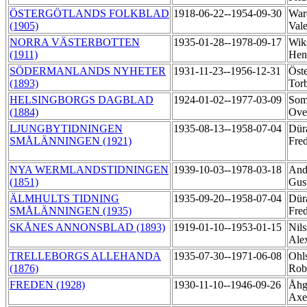
ÖSTERGÖTLANDS FOLKBLAD
1918-06-22--1954-09-30
War
(1905)
Val
NORRA VÄSTERBOTTEN
1935-01-28--1978-09-17
Wik
(1911)
Hen
SÖDERMANLANDS NYHETER
1931-11-23--1956-12-31
Öste
(1893)
Tor
HELSINGBORGS DAGBLAD
1924-01-02--1977-03-09
Som
(1884)
Ov
LJUNGBYTIDNINGEN
1935-08-13--1958-07-04
Dür
SMÅLÄNNINGEN (1921)
Fre
NYA WERMLANDSTIDNINGEN
1939-10-03--1978-03-18
Ande
(1851)
Gus
ÄLMHULTS TIDNING
1935-09-20--1958-07-04
Dür
SMÅLÄNNINGEN (1935)
Fre
SKÅNES ANNONSBLAD (1893)
1919-01-10--1953-01-15
Nil
Ale
TRELLEBORGS ALLEHANDA
1935-07-30--1971-06-08
Ohl
(1876)
Rob
FREDEN (1928)
1930-11-10--1946-09-26
Åhg
Axe