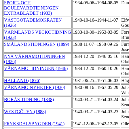
SPORT- OCH
1934-05-06--1964-08-05
Dan
BOULEVARDTIDNINGEN
EXTRABLADET (1933)
VÄSTGÖTADEMOKRATEN
1940-10-16--1944-11-07
Elfv
(1926)
Gös
VÄRMLANDS VECKOTIDNING
1933-10-30--1953-03-05
Fors
(1923)
Bru
SMÅLANDSTIDNINGEN (1899)
1938-11-07--1958-09-26
Fur
Jos
NYA VÄRNAMOTIDNINGEN
1934-12-20--1946-05-16
Ham
(1926)
Olo
VÄRNAMOTIDNINGEN (1946)
1934-12-20--1960-10-26
Ham
Olo
HALLAND (1876)
1931-06-25--1951-06-03
Häg
VÄRNAMO NYHETER (1930)
1930-08-16--1967-05-29
Joha
Wit
BORÅS TIDNING (1838)
1940-03-21--1954-03-24
Joh
Se
WESTGÖTEN (1888)
1940-03-21--1954-03-23
Joh
Se
FRYKSDALSBYGDEN (1941)
1941-12-06--1942-12-05
Oll