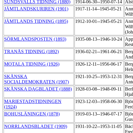
SUNDSVALLS TIDNING (1880)
1914-06-30--1950-07-14
Als
JÄMTLANDSKURIREN (1901)
1917-11-14--1945-05-21
Ann
Wil
JÄMTLANDS TIDNING (1895)
1912-10-01--1945-05-21
Ann
Wil
(Jo
SÖRMLANDSPOSTEN (1893)
1935-08-13--1946-10-24
Appe
Res
TRANÅS TIDNING (1892)
1936-02-21--1961-06-21
Ber
And
MOTALA TIDNING (1926)
1926-12-11--1956-06-17
Ber
Hel
SKÅNSKA
1921-10-25--1953-12-31
Ber
SOCIALDEMOKRATEN (1907)
Ant
SKÅNSKA DAGBLADET (1888)
1928-03-08--1948-09-11
Berl
Hja
MARIESTADSTIDNINGEN
1923-12-03--1958-06-30
Björ
(1924)
Fer
BOHUSLÄNINGEN (1878)
1919-03-13--1946-07-17
Bjö
Gus
NORRLANDSBLADET (1909)
1931-10-22--1953-11-05
Bäc
Fre