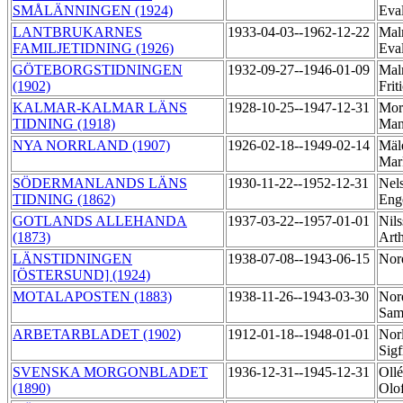
SMÅLÄNNINGEN (1924)
Eva
LANTBRUKARNES
1933-04-03--1962-12-22
Mal
FAMILJETIDNING (1926)
Eva
GÖTEBORGSTIDNINGEN
1932-09-27--1946-01-09
Mal
(1902)
Frit
KALMAR-KALMAR LÄNS
1928-10-25--1947-12-31
Mor
TIDNING (1918)
Man
NYA NORRLAND (1907)
1926-02-18--1949-02-14
Mäle
Mar
SÖDERMANLANDS LÄNS
1930-11-22--1952-12-31
Nel
TIDNING (1862)
Eng
GOTLANDS ALLEHANDA
1937-03-22--1957-01-01
Nils
(1873)
Art
LÄNSTIDNINGEN
1938-07-08--1943-06-15
Nord
[ÖSTERSUND] (1924)
MOTALAPOSTEN (1883)
1938-11-26--1943-03-30
Nor
Sam
ARBETARBLADET (1902)
1912-01-18--1948-01-01
Norl
Sigf
SVENSKA MORGONBLADET
1936-12-31--1945-12-31
Ollé
(1890)
Olo