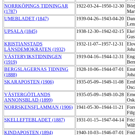
NORRKÖPINGS TIDNINGAR
1922-03-24--1950-12-30
Börj
(1787)
Mar
UMEBLADET (1847)
1939-04-26--1943-04-20
Dan
Len
UPSALA (1845)
1938-12-30--1942-02-15
Ekel
Gus
KRISTIANSTADS
1932-11-07--1957-12-31
Elo
LÄNSDEMOKRATEN (1932)
Joh
VÄSTERVIKSTIDNINGEN
1919-04-16--1944-12-31
Eng
(1919)
Ber
BERGSLAGERNAS TIDNING
1928-10-06--1944-07-01
Ens
(1888)
Joh
SKARAPOSTEN (1906)
1935-05-09--1949-11-08
Ern
Osc
VÄSTERGÖTLANDS
1935-05-09--1949-10-28
Ern
ANNONSBLAD (1899)
Osk
NORRSKENSFLAMMAN (1906)
1941-05-30--1944-11-21
Fors
Fili
SKELLEFTEBLADET (1887)
1931-01-15--1947-04-14
Fric
Wil
KINDAPOSTEN (1894)
1940-10-03--1946-07-01
Fri