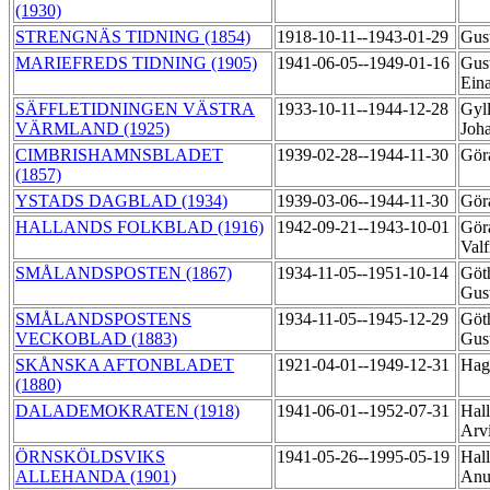
(1930)
STRENGNÄS TIDNING (1854)
1918-10-11--1943-01-29
Gus
MARIEFREDS TIDNING (1905)
1941-06-05--1949-01-16
Gust
Ein
SÄFFLETIDNINGEN VÄSTRA
1933-10-11--1944-12-28
Gyll
VÄRMLAND (1925)
Joh
CIMBRISHAMNSBLADET
1939-02-28--1944-11-30
Gör
(1857)
YSTADS DAGBLAD (1934)
1939-03-06--1944-11-30
Gör
HALLANDS FOLKBLAD (1916)
1942-09-21--1943-10-01
Gör
Valf
SMÅLANDSPOSTEN (1867)
1934-11-05--1951-10-14
Göt
Gus
SMÅLANDSPOSTENS
1934-11-05--1945-12-29
Göt
VECKOBLAD (1883)
Gus
SKÅNSKA AFTONBLADET
1921-04-01--1949-12-31
Hag
(1880)
DALADEMOKRATEN (1918)
1941-06-01--1952-07-31
Hall
Arv
ÖRNSKÖLDSVIKS
1941-05-26--1995-05-19
Hall
ALLEHANDA (1901)
An