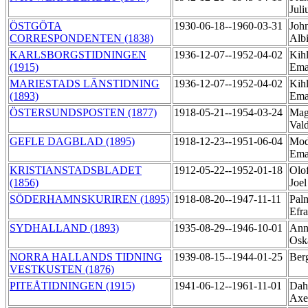
Juli
ÖSTGÖTA
1930-06-18--1960-03-31
Joh
CORRESPONDENTEN (1838)
Alb
KARLSBORGSTIDNINGEN
1936-12-07--1952-04-02
Kihl
(1915)
Ema
MARIESTADS LÄNSTIDNING
1936-12-07--1952-04-02
Kihl
(1893)
Ema
ÖSTERSUNDSPOSTEN (1877)
1918-05-21--1954-03-24
Mag
Val
GEFLE DAGBLAD (1895)
1918-12-23--1951-06-04
Mod
Ema
KRISTIANSTADSBLADET
1912-05-22--1952-01-18
Olo
(1856)
Joe
SÖDERHAMNSKURIREN (1895)
1918-08-20--1947-11-11
Pal
Efr
SYDHALLAND (1893)
1935-08-29--1946-10-01
Ann
Osk
NORRA HALLANDS TIDNING
1939-08-15--1944-01-25
Ber
VESTKUSTEN (1876)
PITEÅTIDNINGEN (1915)
1941-06-12--1961-11-01
Dah
Axe