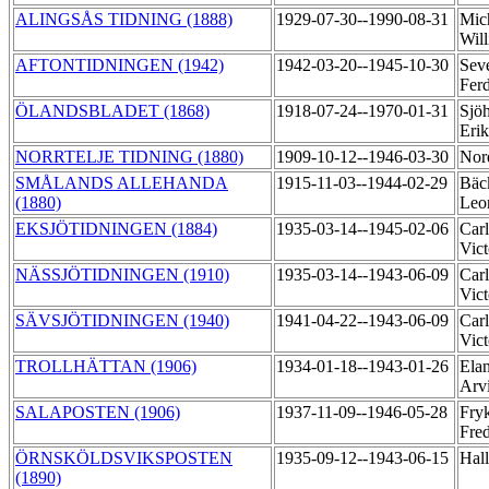
ALINGSÅS TIDNING (1888)
1929-07-30--1990-08-31
Mich
Wil
AFTONTIDNINGEN (1942)
1942-03-20--1945-10-30
Seve
Fer
ÖLANDSBLADET (1868)
1918-07-24--1970-01-31
Sjö
Eri
NORRTELJE TIDNING (1880)
1909-10-12--1946-03-30
Nord
SMÅLANDS ALLEHANDA
1915-11-03--1944-02-29
Bäc
(1880)
Leo
EKSJÖTIDNINGEN (1884)
1935-03-14--1945-02-06
Carl
Vict
NÄSSJÖTIDNINGEN (1910)
1935-03-14--1943-06-09
Carl
Vict
SÄVSJÖTIDNINGEN (1940)
1941-04-22--1943-06-09
Carl
Vict
TROLLHÄTTAN (1906)
1934-01-18--1943-01-26
Elan
Arv
SALAPOSTEN (1906)
1937-11-09--1946-05-28
Fry
Fre
ÖRNSKÖLDSVIKSPOSTEN
1935-09-12--1943-06-15
Hall
(1890)