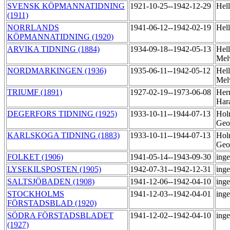
SVENSK KÖPMANNATIDNING
1921-10-25--1942-12-29
Hel
(1911)
NORRLANDS
1941-06-12--1942-02-19
Hell
KÖPMANNATIDNING (1920)
ARVIKA TIDNING (1884)
1934-09-18--1942-05-13
Hell
Mel
NORDMARKINGEN (1936)
1935-06-11--1942-05-12
Hell
Mel
TRIUMF (1891)
1927-02-19--1973-06-08
Her
Har
DEGERFORS TIDNING (1925)
1933-10-11--1944-07-13
Hol
Geo
KARLSKOGA TIDNING (1883)
1933-10-11--1944-07-13
Hol
Geo
FOLKET (1906)
1941-05-14--1943-09-30
ing
LYSEKILSPOSTEN (1905)
1942-07-31--1942-12-31
ing
SALTSJÖBADEN (1908)
1941-12-06--1942-04-10
ing
STOCKHOLMS
1941-12-03--1942-04-01
ing
FÖRSTADSBLAD (1920)
SÖDRA FÖRSTADSBLADET
1941-12-02--1942-04-10
ing
(1927)