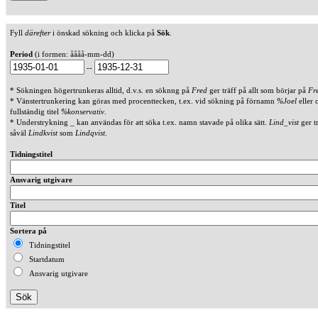
Fyll
därefter
i önskad sökning och klicka på
Sök
.
Period
(i formen: åååå-mm-dd)
--
* Sökningen högertrunkeras alltid, d.v.s. en söknng på
Fred
ger träff på allt som börjar på
Fr
* Vänstertrunkering kan göras med procenttecken, t.ex. vid sökning på förnamn
%Joel
eller 
fullständig titel
%konservativ
.
* Understrykning _ kan användas för att söka t.ex. namn stavade på olika sätt.
Lind_vist
ger t
såväl
Lindkvist
som
Lindqvist
.
Tidningstitel
Ansvarig utgivare
Titel
Sortera på
Tidningstitel
Startdatum
Ansvarig utgivare