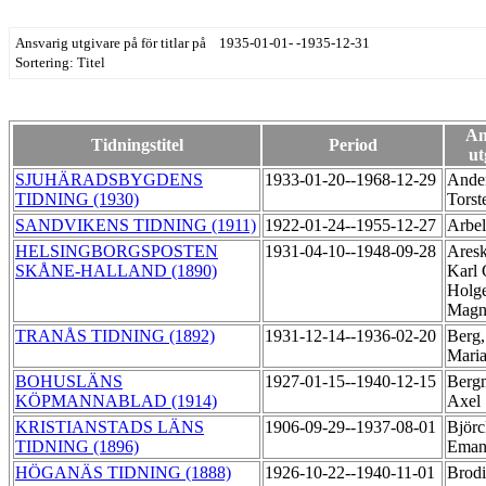
Ansvarig utgivare på för titlar på 1935-01-01- -1935-12-31
Sortering: Titel
An
Tidningstitel
Period
ut
SJUHÄRADSBYGDENS
1933-01-20--1968-12-29
Ander
TIDNING (1930)
Tors
SANDVIKENS TIDNING (1911)
1922-01-24--1955-12-27
Arbel
HELSINGBORGSPOSTEN
1931-04-10--1948-09-28
Ares
SKÅNE-HALLAND (1890)
Karl 
Holg
Mag
TRANÅS TIDNING (1892)
1931-12-14--1936-02-20
Berg,
Mari
BOHUSLÄNS
1927-01-15--1940-12-15
Berg
KÖPMANNABLAD (1914)
Axel
KRISTIANSTADS LÄNS
1906-09-29--1937-08-01
Björc
TIDNING (1896)
Eman
HÖGANÄS TIDNING (1888)
1926-10-22--1940-11-01
Brodi