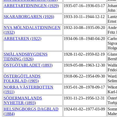
ARBETARTIDNINGEN (1929)
1935-07-16--1936-03-17
Johan
John
SKARABORGAREN (1926)
1933-10-11--1944-12-12
Lantz
Erns
NYA MÖLNDALSTIDNINGEN
1932-10-08--1935-09-20
Ander
(1932)
Fritz
ARBETAREN (1922)
1934-06-18--1940-04-20
Carls
Sigva
Holg
SMÅLANDSBYGDENS
1928-11-02--1959-02-19
Glans
TIDNING (1926)
Bern
ÖSTGÖTABLADET (1893)
1919-05-08--1963-12-30
Walli
Frido
ÖSTERGÖTLANDS
1918-06-22--1954-09-30
Ward,
FOLKBLAD (1905)
Selim
NORRA VÄSTERBOTTEN
1935-01-28--1978-09-17
Wiks
(1911)
Karl
SÖDERMANLANDS
1931-11-23--1956-12-31
Öster
NYHETER (1893)
Torb
HELSINGBORGS DAGBLAD
1924-01-02--1977-03-09
Somm
(1884)
Malt