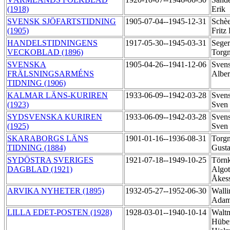
(1918)
Erik
SVENSK SJÖFARTSTIDNING
1905-07-04--1945-12-31
Schèe
(1905)
Fritz
HANDELSTIDNINGENS
1917-05-30--1945-03-31
Seger
VECKOBLAD (1896)
Torg
SVENSKA
1905-04-26--1941-12-06
Svens
FRÄLSNINGSARMÉNS
Alber
TIDNING (1906)
KALMAR LÄNS-KURIREN
1933-06-09--1942-03-28
Svens
(1923)
Sven
SYDSVENSKA KURIREN
1933-06-09--1942-03-28
Svens
(1925)
Sven
SKARABORGS LÄNS
1901-01-16--1936-08-31
Torgn
TIDNING (1884)
Gust
SYDÖSTRA SVERIGES
1921-07-18--1949-10-25
Törnk
DAGBLAD (1921)
Algot
Åkes
ARVIKA NYHETER (1895)
1932-05-27--1952-06-30
Walli
Adam
LILLA EDET-POSTEN (1928)
1928-03-01--1940-10-14
Walt
Hüber