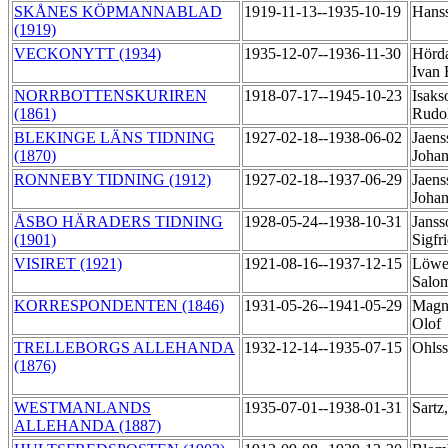
SKÅNES KÖPMANNABLAD
1919-11-13--1935-10-19
Hanss
(1919)
VECKONYTT (1934)
1935-12-07--1936-11-30
Hörda
Ivan 
NORRBOTTENSKURIREN
1918-07-17--1945-10-23
Isaks
(1861)
Rudo
BLEKINGE LÄNS TIDNING
1927-02-18--1938-06-02
Jaens
(1870)
Joha
RONNEBY TIDNING (1912)
1927-02-18--1937-06-29
Jaens
Joha
ÅSBO HÄRADERS TIDNING
1928-05-24--1938-10-31
Janss
(1901)
Sigfr
VISIRET (1921)
1921-08-16--1937-12-15
Löwen
Salo
KORRESPONDENTEN (1846)
1931-05-26--1941-05-29
Magn
Olof
TRELLEBORGS ALLEHANDA
1932-12-14--1935-07-15
Ohlss
(1876)
WESTMANLANDS
1935-07-01--1938-01-31
Sartz
ALLEHANDA (1887)