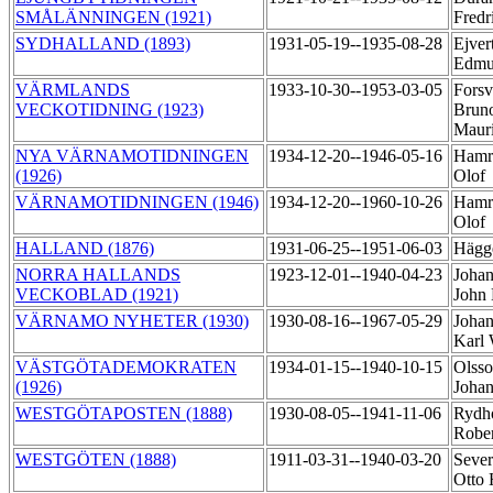
SMÅLÄNNINGEN (1921)
Fredr
SYDHALLAND (1893)
1931-05-19--1935-08-28
Ejver
Edm
VÄRMLANDS
1933-10-30--1953-03-05
Forsva
VECKOTIDNING (1923)
Brun
Maur
NYA VÄRNAMOTIDNINGEN
1934-12-20--1946-05-16
Hamri
(1926)
Olof
VÄRNAMOTIDNINGEN (1946)
1934-12-20--1960-10-26
Hamri
Olof
HALLAND (1876)
1931-06-25--1951-06-03
Hägg
NORRA HALLANDS
1923-12-01--1940-04-23
Johan
VECKOBLAD (1921)
John 
VÄRNAMO NYHETER (1930)
1930-08-16--1967-05-29
Johan
Karl 
VÄSTGÖTADEMOKRATEN
1934-01-15--1940-10-15
Olsso
(1926)
Joha
WESTGÖTAPOSTEN (1888)
1930-08-05--1941-11-06
Rydh
Robe
WESTGÖTEN (1888)
1911-03-31--1940-03-20
Sever
Otto