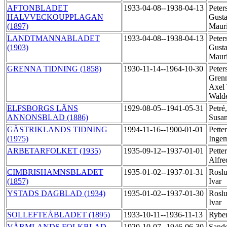
AFTONBLADET
1933-04-08--1938-04-13
Peter
HALVVECKOUPPLAGAN
Gusta
(1897)
Maur
LANDTMANNABLADET
1933-04-08--1938-04-13
Peter
(1903)
Gusta
Maur
GRENNA TIDNING (1858)
1930-11-14--1964-10-30
Peter
Grenn
Axel
Wald
ELFSBORGS LÄNS
1929-08-05--1941-05-31
Petré
ANNONSBLAD (1886)
Susa
GÄSTRIKLANDS TIDNING
1994-11-16--1900-01-01
Pette
(1975)
Inge
ARBETARFOLKET (1935)
1935-09-12--1937-01-01
Pette
Alfr
CIMBRISHAMNSBLADET
1935-01-02--1937-01-31
Roslu
(1857)
Ivar
YSTADS DAGBLAD (1934)
1935-01-02--1937-01-30
Roslu
Ivar
SOLLEFTEÅBLADET (1895)
1933-10-11--1936-11-13
Rybe
VÄRMLANDS FOLKBLAD
1920-10-07--1946-06-30
Sande