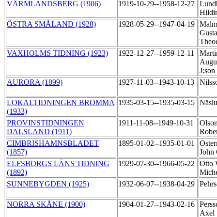
VÄRMLANDSBERG (1906)
1919-10-29--1958-12-27
Lund
Hild
ÖSTRA SMÅLAND (1928)
1928-05-29--1947-04-19
Malm
Gusta
Theo
VAXHOLMS TIDNING (1923)
1922-12-27--1959-12-11
Marti
Augus
J:son
AURORA (1899)
1927-11-03--1943-10-13
Nilss
LOKALTIDNINGEN BROMMA
1935-03-15--1935-03-15
Näslu
(1933)
PROVINSTIDNINGEN
1911-11-08--1949-10-31
Olson
DALSLAND (1911)
Robe
CIMBRISHAMNSBLADET
1895-01-02--1935-01-01
Oste
(1857)
John
ELFSBORGS LÄNS TIDNING
1929-07-30--1966-05-22
Otto 
(1892)
Mich
SUNNEBYGDEN (1925)
1932-06-07--1938-04-29
Pehrs
NORRA SKÅNE (1900)
1904-01-27--1943-02-16
Perss
Axel