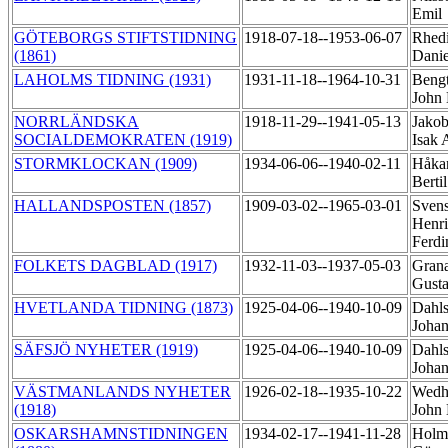
Emil
GÖTEBORGS STIFTSTIDNING
1918-07-18--1953-06-07
Rhedi
(1861)
Dani
LAHOLMS TIDNING (1931)
1931-11-18--1964-10-31
Bengt
John 
NORRLÄNDSKA
1918-11-29--1941-05-13
Jakob
SOCIALDEMOKRATEN (1919)
Isak
STORMKLOCKAN (1909)
1934-06-06--1940-02-11
Håka
Berti
HALLANDSPOSTEN (1857)
1909-03-02--1965-03-01
Svens
Henr
Ferd
FOLKETS DAGBLAD (1917)
1932-11-03--1937-05-03
Grana
Gust
HVETLANDA TIDNING (1873)
1925-04-06--1940-10-09
Dahls
Johan
SÄFSJÖ NYHETER (1919)
1925-04-06--1940-10-09
Dahls
Johan
VÄSTMANLANDS NYHETER
1926-02-18--1935-10-22
Wedh
(1918)
John
OSKARSHAMNSTIDNINGEN
1934-02-17--1941-11-28
Holm