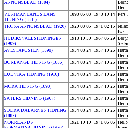
ANNONSBLAD (1884)
Bernd
Henn
VESTMANLANDS LÄNS
1898-05-03--1948-10-14
Pers,
TIDNING (1831)
TROSA ANNONSBLAD (1920)
1920-03-05--1941-02-15
Nilss
Iwar
HUDIKSVALLSTIDNINGEN
1918-10-30--1967-05-29
Bergm
(1909)
Stef
AVESTAPOSTEN (1898)
1934-08-24--1937-10-26
Hartm
Henr
BORLÄNGE TIDNING (1885)
1934-08-24--1937-10-26
Hartm
Henr
LUDVIKA TIDNING (1910)
1934-08-24--1937-10-26
Hartm
Henr
MORA TIDNING (1893)
1934-08-24--1937-10-26
Hartm
Henr
SÄTERS TIDNING (1907)
1934-08-24--1937-10-26
Hartm
Henr
SÖDRA DALARNES TIDNING
1934-08-24--1937-10-26
Hartm
(1887)
Henr
NORRLANDS
1921-10-10--1941-06-06
Hellb
KÖPMANNATIDNING (1920)
Einar