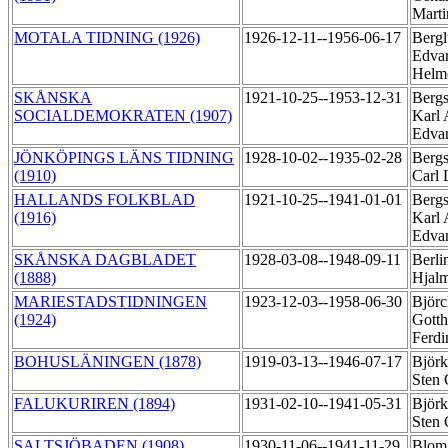
Mart
MOTALA TIDNING (1926)
1926-12-11--1956-06-17
Bergl
Edva
Helm
SKÅNSKA
1921-10-25--1953-12-31
Bergs
SOCIALDEMOKRATEN (1907)
Karl 
Edva
JÖNKÖPINGS LÄNS TIDNING
1928-10-02--1935-02-28
Bergs
(1910)
Carl
HALLANDS FOLKBLAD
1921-10-25--1941-01-01
Bergs
(1916)
Karl 
Edva
SKÅNSKA DAGBLADET
1928-03-08--1948-09-11
Berli
(1888)
Hjal
MARIESTADSTIDNINGEN
1923-12-03--1958-06-30
Björc
(1924)
Gotth
Ferd
BOHUSLÄNINGEN (1878)
1919-03-13--1946-07-17
Björ
Sten 
FALUKURIREN (1894)
1931-02-10--1941-05-31
Björ
Sten 
SALTSJÖBADEN (1908)
1930-11-06--1941-11-29
Blom