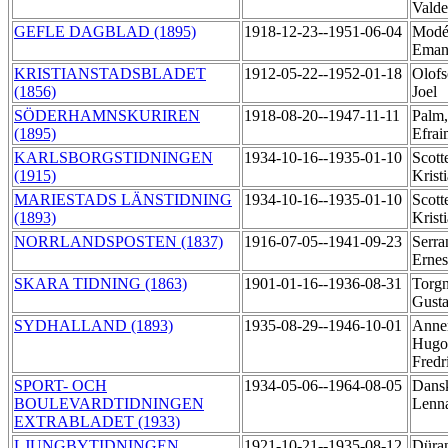
Vald
GEFLE DAGBLAD (1895)
1918-12-23--1951-06-04
Modé
Eman
KRISTIANSTADSBLADET
1912-05-22--1952-01-18
Olofs
(1856)
Joel
SÖDERHAMNSKURIREN
1918-08-20--1947-11-11
Palm,
(1895)
Efra
KARLSBORGSTIDNINGEN
1934-10-16--1935-01-10
Scott
(1915)
Krist
MARIESTADS LÄNSTIDNING
1934-10-16--1935-01-10
Scott
(1893)
Krist
NORRLANDSPOSTEN (1837)
1916-07-05--1941-09-23
Serra
Erne
SKARA TIDNING (1863)
1901-01-16--1936-08-31
Torgn
Gust
SYDHALLAND (1893)
1935-08-29--1946-10-01
Anner
Hugo
Fredr
SPORT- OCH
1934-05-06--1964-08-05
Dans
BOULEVARDTIDNINGEN
Lenn
EXTRABLADET (1933)
LJUNGBYTIDNINGEN
1921-10-21--1935-08-12
Düra