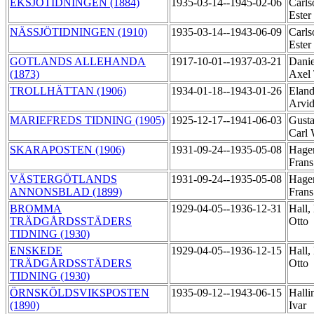
EKSJÖTIDNINGEN (1884)
1935-03-14--1945-02-06
Carls
Ester
NÄSSJÖTIDNINGEN (1910)
1935-03-14--1943-06-09
Carls
Ester
GOTLANDS ALLEHANDA
1917-10-01--1937-03-21
Danie
(1873)
Axel
TROLLHÄTTAN (1906)
1934-01-18--1943-01-26
Eland
Arvid
MARIEFREDS TIDNING (1905)
1925-12-17--1941-06-03
Gusta
Carl 
SKARAPOSTEN (1906)
1931-09-24--1935-05-08
Hage
Fran
VÄSTERGÖTLANDS
1931-09-24--1935-05-08
Hage
ANNONSBLAD (1899)
Fran
BROMMA
1929-04-05--1936-12-31
Hall,
TRÄDGÅRDSSTÄDERS
Otto
TIDNING (1930)
ENSKEDE
1929-04-05--1936-12-15
Hall,
TRÄDGÅRDSSTÄDERS
Otto
TIDNING (1930)
ÖRNSKÖLDSVIKSPOSTEN
1935-09-12--1943-06-15
Halli
(1890)
Ivar