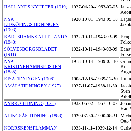
HALLANDS NYHETER (1919)
1927-04-20--1963-02-05
Janso
Adol
NYA
1920-10-01--1943-05-18
Lager
LIDKÖPINGSTIDNINGEN
Jako
(1903)
KARLSHAMNS ALLEHANDA
1922-10-11--1943-03-09
Bengt
(1848)
Folk
SÖLVESBORGSBLADET
1922-10-11--1943-03-09
Bengt
(1911)
Folke
NYA
1918-10-14--1939-03-30
Grund
KRISTINEHAMNSPOSTEN
Krist
(1885)
Augu
KISATIDNINGEN (1906)
1908-12-15--1939-12-30
Hult
ÅMÅLSTIDNINGEN (1927)
1927-11-07--1938-11-30
Jacob
Sven 
Adol
NYBRO TIDNING (1931)
1933-06-02--1967-10-07
Johan
Karl 
ALINGSÅS TIDNING (1888)
1929-07-30--1990-08-31
Miche
Otto 
NORRSKENSFLAMMAN
1933-11-11--1939-12-14
Carls