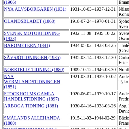
(1906)
Eman
NYA ÄLVSBORGAREN (1931)
1931-10-03--1937-12-31
Nilss
Konr
ÖLANDSBLADET (1868)
1918-07-24--1970-01-31
Sjöho
Sven
SVENSK MOTORTIDNING
1932-11-08--1935-10-22
Svens
(1933)
Osca
BAROMETERN (1841)
1934-05-02--1938-03-25
Thalé
(Göst
SÄVSJÖTIDNINGEN (1935)
1935-03-14--1938-12-30
Carls
Ester
NORRTELJE TIDNING (1880)
1909-10-12--1946-03-30
Nordi
NYA
1921-03-31--1939-10-02
Ander
WERMLANDSTIDNINGEN
Tyk
(1851)
STOCKHOLMS GAMLA
1920-06-02--1939-10-17
Ander
HANDELSTIDNING (1897)
Fredr
ARBOGA TIDNING (1881)
1930-04-16--1938-03-26
Asp, 
Davi
SMÅLANDS ALLEHANDA
1915-11-03--1944-02-29
Bäcks
(1880)
Fran