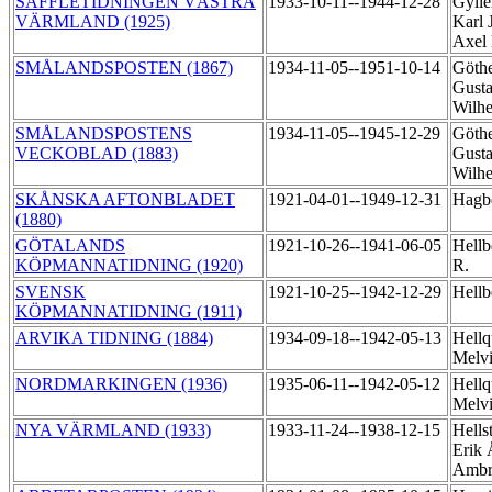
SÄFFLETIDNINGEN VÄSTRA
1933-10-11--1944-12-28
Gylle
VÄRMLAND (1925)
Karl 
Axel
SMÅLANDSPOSTEN (1867)
1934-11-05--1951-10-14
Göthe
Gusta
Wilh
SMÅLANDSPOSTENS
1934-11-05--1945-12-29
Göthe
VECKOBLAD (1883)
Gusta
Wilh
SKÅNSKA AFTONBLADET
1921-04-01--1949-12-31
Hagb
(1880)
GÖTALANDS
1921-10-26--1941-06-05
Hellb
KÖPMANNATIDNING (1920)
R.
SVENSK
1921-10-25--1942-12-29
Hellb
KÖPMANNATIDNING (1911)
ARVIKA TIDNING (1884)
1934-09-18--1942-05-13
Hellq
Melv
NORDMARKINGEN (1936)
1935-06-11--1942-05-12
Hellq
Melv
NYA VÄRMLAND (1933)
1933-11-24--1938-12-15
Hells
Erik
Ambr