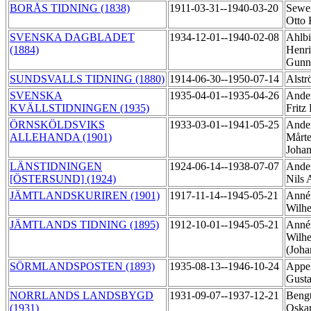
BORÅS TIDNING (1838)
1911-03-31--1940-03-20
Sewer
Otto
SVENSKA DAGBLADET
1934-12-01--1940-02-08
Ahlbi
(1884)
Henr
Gunn
SUNDSVALLS TIDNING (1880)
1914-06-30--1950-07-14
Alstr
SVENSKA
1935-04-01--1935-04-26
Ander
KVÄLLSTIDNINGEN (1935)
Fritz
ÖRNSKÖLDSVIKS
1933-03-01--1941-05-25
Ander
ALLEHANDA (1901)
Mårte
Joha
LÄNSTIDNINGEN
1924-06-14--1938-07-07
Ander
[ÖSTERSUND] (1924)
Nils 
JÄMTLANDSKURIREN (1901)
1917-11-14--1945-05-21
Annér
Wilh
JÄMTLANDS TIDNING (1895)
1912-10-01--1945-05-21
Annér
Wilh
(Joha
SÖRMLANDSPOSTEN (1893)
1935-08-13--1946-10-24
Appel
Gusta
NORRLANDS LANDSBYGD
1931-09-07--1937-12-21
Bengt
(1931)
Oskar