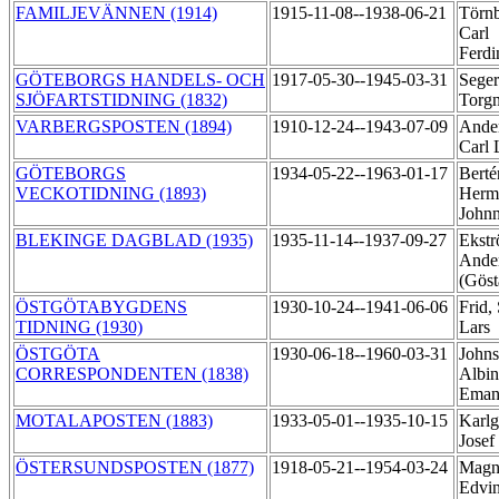
FAMILJEVÄNNEN (1914)
1915-11-08--1938-06-21
Törn
Carl
Ferd
GÖTEBORGS HANDELS- OCH
1917-05-30--1945-03-31
Seger
SJÖFARTSTIDNING (1832)
Torg
VARBERGSPOSTEN (1894)
1910-12-24--1943-07-09
Ander
Carl
GÖTEBORGS
1934-05-22--1963-01-17
Berté
VECKOTIDNING (1893)
Herm
John
BLEKINGE DAGBLAD (1935)
1935-11-14--1937-09-27
Ekstr
Ander
(Gös
ÖSTGÖTABYGDENS
1930-10-24--1941-06-06
Frid,
TIDNING (1930)
Lars
ÖSTGÖTA
1930-06-18--1960-03-31
Johns
CORRESPONDENTEN (1838)
Albin
Eman
MOTALAPOSTEN (1883)
1933-05-01--1935-10-15
Karlg
Josef
ÖSTERSUNDSPOSTEN (1877)
1918-05-21--1954-03-24
Magn
Edvi