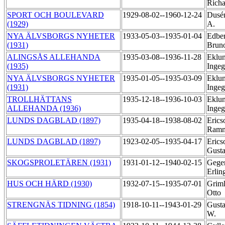
Rich
SPORT OCH BOULEVARD
1929-08-02--1960-12-24
Dusén
(1929)
A.
NYA ÄLVSBORGS NYHETER
1933-05-03--1935-01-04
Edber
(1931)
Brun
ALINGSÅS ALLEHANDA
1935-03-08--1936-11-28
Eklun
(1935)
Inge
NYA ÄLVSBORGS NYHETER
1935-01-05--1935-03-09
Eklun
(1931)
Inge
TROLLHÄTTANS
1935-12-18--1936-10-03
Eklun
ALLEHANDA (1936)
Inge
LUNDS DAGBLAD (1897)
1935-04-18--1938-08-02
Erics
Ram
LUNDS DAGBLAD (1897)
1923-02-05--1935-04-17
Erics
Gust
SKOGSPROLETÄREN (1931)
1931-01-12--1940-02-15
Geger
Erlin
HUS OCH HÄRD (1930)
1932-07-15--1935-07-01
Grim
Otto
STRENGNÄS TIDNING (1854)
1918-10-11--1943-01-29
Gusta
W.