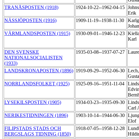
TRANÅSPOSTEN (1918)
1924-10-22--1962-04-15
Johns
Erik
NÄSSJÖPOSTEN (1916)
1909-11-19--1938-11-30
Karlg
Joha
VÄRMLANDSPOSTEN (1915)
1930-09-01--1946-12-23
Kiell
Karl
DEN SVENSKE
1935-03-08--1937-07-27
Laure
NATIONALSOCIALISTEN
(1933)
LANDSKRONAPOSTEN (1896)
1919-09-29--1952-06-30
Lech,
Gusta
NORRLANDSFOLKET (1925)
1925-09-16--1951-11-04
Linds
Edvin
Bern
LYSEKILSPOSTEN (1905)
1934-03-23--1935-09-30
Linds
Carl
NERIKESTIDNINGEN (1896)
1903-10-14--1944-06-30
Ljung
Elof
FILIPSTADS STADS OCH
1918-07-05--1958-12-28
Lund
BERGSLAGS TIDNING (1850)
Hild