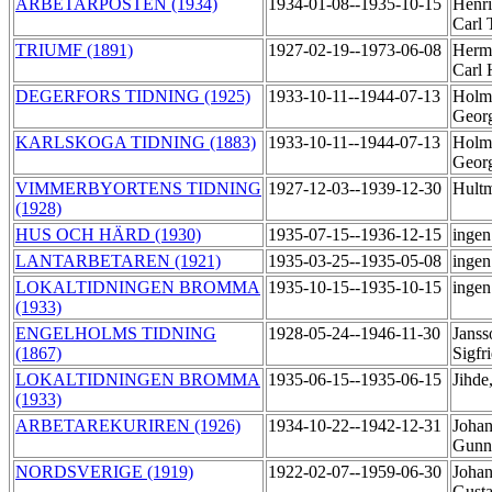
ARBETARPOSTEN (1934)
1934-01-08--1935-10-15
Henri
Carl 
TRIUMF (1891)
1927-02-19--1973-06-08
Herm
Carl 
DEGERFORS TIDNING (1925)
1933-10-11--1944-07-13
Holm,
Geor
KARLSKOGA TIDNING (1883)
1933-10-11--1944-07-13
Holm,
Geor
VIMMERBYORTENS TIDNING
1927-12-03--1939-12-30
Hult
(1928)
HUS OCH HÄRD (1930)
1935-07-15--1936-12-15
ingen
LANTARBETAREN (1921)
1935-03-25--1935-05-08
ingen
LOKALTIDNINGEN BROMMA
1935-10-15--1935-10-15
ingen
(1933)
ENGELHOLMS TIDNING
1928-05-24--1946-11-30
Janss
(1867)
Sigfr
LOKALTIDNINGEN BROMMA
1935-06-15--1935-06-15
Jihde
(1933)
ARBETAREKURIREN (1926)
1934-10-22--1942-12-31
Johan
Gunn
NORDSVERIGE (1919)
1922-02-07--1959-06-30
Johan
Gust