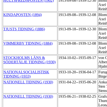
HULTSFREDSPOSTEN (1902)
1913-09-08--1939-12-30
Blom
Axel 
Rein
KINDAPOSTEN (1894)
1913-09-08--1939-12-08
Blom
Axel 
Rein
TJUSTS TIDNING (1886)
1913-09-18--1939-12-30
Blom
Axel 
Rein
VIMMERBY TIDNING (1884)
1913-09-08--1939-12-08
Blom
Axel 
Rein
STOCKHOLMS LÄNS &
1934-10-02--1935-09-17
von O
SÖDERTÄLJE TIDNING (1930)
Alber
Hjal
NATIONALSOCIALISTISK
1933-10-20--1936-04-17
Furug
TIDNING (1933)
Birg
NATIONELL TIDNING (1930)
1931-04-22--1935-06-20
Ankar
Sten 
Sten
NATIONELL TIDNING (1930)
1935-06-21--1938-02-25
Grafs
Thur
Leon