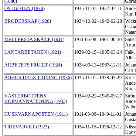
(1880)
Göra
ÖSTGÖTEN (1874)
1935-11-07--1937-07-11
Ander
Karl
BRODERSKAP (1928)
1934-10-02--1942-02-28
Wick
Oskar
Nata
MELLERSTA SKÅNE (1911)
1911-06-08--1961-06-30
Säfst
Artu
LANTARBETAREN (1921)
1929-02-15--1935-03-24
Falk,
Albe
ARBETETS FRIHET (1924)
1924-09-13--1967-12-31
Johan
Carl
BOHUS-DALS TIDNING (1936)
1935-11-01--1938-05-29
Krist
Ande
Kons
VÄSTERBOTTENS
1934-02-22--1949-09-27
Ström
KÖPMANNATIDNING (1933)
Ander
Wilh
HUSKVARNAPOSTEN (1911)
1911-03-06--1949-11-01
Johan
Gusta
TIDEVARVET (1923)
1924-11-15--1936-12-12
Nilss
Konst