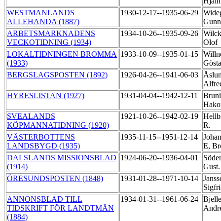
Hjal
WESTMANLANDS
1930-12-17--1935-06-29
Wide
ALLEHANDA (1887)
Gunn
ARBETSMARKNADENS
1934-10-26--1935-09-26
Wilck
VECKOTIDNING (1934)
Olof
LOKALTIDNINGEN BROMMA
1933-10-09--1935-01-15
Willn
(1933)
Göst
BERGSLAGSPOSTEN (1892)
1926-04-26--1941-06-03
Åslun
Alfr
HYRESLISTAN (1927)
1931-04-04--1942-12-11
Bruni
Hak
SVEALANDS
1921-10-26--1942-02-19
Hellb
KÖPMANNATIDNING (1920)
R.
VÄSTERBOTTENS
1935-11-15--1951-12-14
Joha
LANDSBYGD (1935)
E, B
DALSLANDS MISSIONSBLAD
1924-06-20--1936-04-01
Söde
(1914)
Gust
ÖRESUNDSPOSTEN (1848)
1931-01-28--1971-10-14
Janss
Sigfr
ANNONSBLAD TILL
1934-01-31--1961-06-24
Bjell
TIDSKRIFT FÖR LANDTMÄN
Andr
(1884)