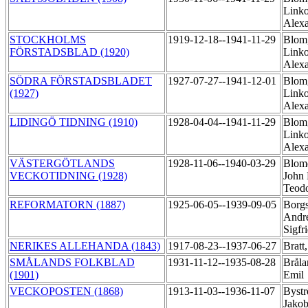
Linko
Alex
STOCKHOLMS
1919-12-18--1941-11-29
Blom
FÖRSTADSBLAD (1920)
Linko
Alex
SÖDRA FÖRSTADSBLADET
1927-07-27--1941-12-01
Blom
(1927)
Linko
Alex
LIDINGÖ TIDNING (1910)
1928-04-04--1941-11-29
Blom
Linko
Alex
VÄSTERGÖTLANDS
1928-11-06--1940-03-29
Blomq
VECKOTIDNING (1928)
John 
Teod
REFORMATORN (1887)
1925-06-05--1939-09-05
Borgs
Andr
Sigfr
NERIKES ALLEHANDA (1843)
1917-08-23--1937-06-27
Bratt
SMÅLANDS FOLKBLAD
1931-11-12--1935-08-28
Bråla
(1901)
Emil
VECKOPOSTEN (1868)
1913-11-03--1936-11-07
Byst
Jako