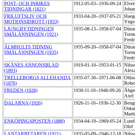
POST- OCH INRIKES
1912-05-03--1936-09-24
Elver
TIDNINGAR (1821)
Joha
FRILUFTSLIV OCH
1933-04-20--1937-05-21
Haeg
MOTIONSIDROTT (1933)
Yngv
LJUNGBYTIDNINGEN
1935-08-13--1958-07-04
Düra
SMÅLÄNNINGEN (1921)
Torst
Fredr
ÄLMHULTS TIDNING
1935-09-20--1958-07-04
Düra
SMÅLÄNNINGEN (1935)
Torst
Fredr
SKÅNES ANNONSBLAD
1919-01-10--1953-01-15
Nilss
(1893)
Alex
TRELLEBORGS ALLEHANDA
1935-07-30--1971-06-08
Ohlss
(1876)
Robe
FREDEN (1928)
1930-11-10--1946-09-26
Åhgre
Axel
DALARNA (1926)
1926-11-10--1936-12-30
Bengt
Oskar
Mart
ENKÖPINGSPOSTEN (1880)
1934-04-19--1969-05-24
Lundi
Olof
LANTARBETAREN (1921)
1935-05-09--1940-12-18
Nilss