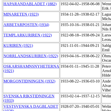
HAPARANDABLADET (1882)
1932-04-02--1958-06-08
Wenn
Erik 
MINARETEN (1923)
1934-11-28--1938-02-17
Lagu
Mich
ARBETARPOSTEN (1934)
1935-10-16--1938-01-21
Johan
Nils 
TEMPLARKURIREN (1922)
1922-08-18--1938-09-24
Larss
Leon
KURIREN (1921)
1921-11-01--1944-09-21
Sahlg
Emil
NORRLANDSKURIREN (1922)
1919-04-16--1938-06-22
Öhma
Osca
OSKARSHAMNSNYHETERNA
1934-01-11--1945-11-28
Peter
(1921)
Arno
Hild
MORGONTIDNINGEN (1932)
1933-08-22--1936-03-10
Ander
Alvar
Vilh
SVENSKA RIKSTIDNINGEN
1933-02-14--1937-12-15
Welin
(1933)
VESTSVENSKA DAGBLADET
1928-07-20--1940-05-01
Welin
(1928)
Malte