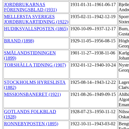
JORDBRUKARNAS
1931-01-31--1961-06-17
Bjell
FÖRENINGSBLAD (1931)
Andr
MELLERSTA SVERIGES
1935-02-11--1942-12-19
Sporr
JORDBRUKARTIDNING (1922)
Sixt
HUDIKSVALLSPOSTEN (1865)
1920-10-09--1937-12-17
Bum,
Gust
BRAND (1898)
1929-11-05--1956-08-15
Högbe
Geor
SMÅLANDSTIDNINGEN
1901-11-27--1938-11-06
Karlg
(1899)
Joha
TORSHÄLLA TIDNING (1907)
1932-01-12--1940-10-24
Nystr
Geor
STOCKHOLMS HYRESLISTA
1925-08-14--1943-12-22
Lager
(1882)
Claës
MISSIONSBANERET (1921)
1921-08-26--1949-09-15
Ahlb
Algot
Eman
GOTLANDS FOLKBLAD
1928-07-23--1950-11-12
Nilss
(1928)
Oska
RONNEBYPOSTEN (1895)
1922-10-11--1943-03-02
Bengt
Folke