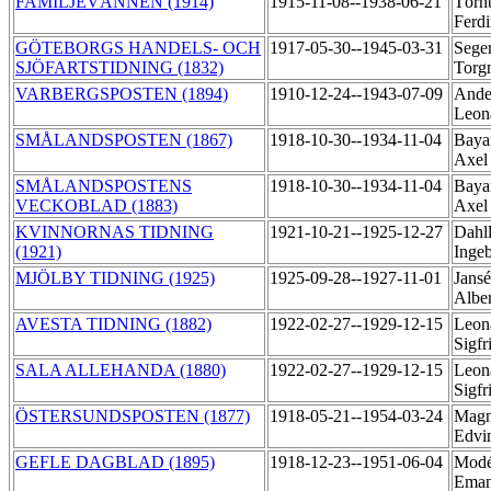
FAMILJEVÄNNEN (1914)
1915-11-08--1938-06-21
Törn
Ferd
GÖTEBORGS HANDELS- OCH
1917-05-30--1945-03-31
Seger
SJÖFARTSTIDNING (1832)
Torg
VARBERGSPOSTEN (1894)
1910-12-24--1943-07-09
Ande
Leon
SMÅLANDSPOSTEN (1867)
1918-10-30--1934-11-04
Baya
Axe
SMÅLANDSPOSTENS
1918-10-30--1934-11-04
Baya
VECKOBLAD (1883)
Axe
KVINNORNAS TIDNING
1921-10-21--1925-12-27
Dahll
(1921)
Inge
MJÖLBY TIDNING (1925)
1925-09-28--1927-11-01
Jansé
Albe
AVESTA TIDNING (1882)
1922-02-27--1929-12-15
Leona
Sigf
SALA ALLEHANDA (1880)
1922-02-27--1929-12-15
Leona
Sigf
ÖSTERSUNDSPOSTEN (1877)
1918-05-21--1954-03-24
Magn
Edvi
GEFLE DAGBLAD (1895)
1918-12-23--1951-06-04
Modé
Ema