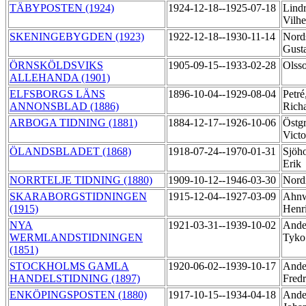
TÄBYPOSTEN (1924)
1924-12-18--1925-07-18
Lindr
Vilh
SKENINGEBYGDEN (1923)
1922-12-18--1930-11-14
Nord
Gust
ÖRNSKÖLDSVIKS
1905-09-15--1933-02-28
Olss
ALLEHANDA (1901)
ELFSBORGS LÄNS
1896-10-04--1929-08-04
Petré
ANNONSBLAD (1886)
Rich
ARBOGA TIDNING (1881)
1884-12-17--1926-10-06
Östgr
Vict
ÖLANDSBLADET (1868)
1918-07-24--1970-01-31
Sjöh
Erik
NORRTELJE TIDNING (1880)
1909-10-12--1946-03-30
Nordi
SKARABORGSTIDNINGEN
1915-12-04--1927-03-09
Ahnw
(1915)
Henr
NYA
1921-03-31--1939-10-02
Ander
WERMLANDSTIDNINGEN
Tyk
(1851)
STOCKHOLMS GAMLA
1920-06-02--1939-10-17
Ande
HANDELSTIDNING (1897)
Fred
ENKÖPINGSPOSTEN (1880)
1917-10-15--1934-04-18
Ande