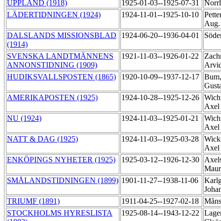
UPPLAND (1918)
1925-01-03--1925-07-31
Norr
LÄDERTIDNINGEN (1924)
1924-11-01--1925-10-10
Pette
Aug
DALSLANDS MISSIONSBLAD
1924-06-20--1936-04-01
Söde
(1914)
SVENSKA LANDTMÄNNENS
1921-11-03--1926-01-22
Zach
ANNONSTIDNING (1909)
Arvi
HUDIKSVALLSPOSTEN (1865)
1920-10-09--1937-12-17
Bum,
Gust
AMERIKAPOSTEN (1925)
1924-10-28--1925-12-26
Wich
Axe
NU (1924)
1924-11-03--1925-01-21
Wich
Axe
NATT & DAG (1925)
1924-11-03--1925-03-28
Wick
Axe
ENKÖPINGS NYHETER (1925)
1925-03-12--1926-12-30
Axels
Maur
SMÅLANDSTIDNINGEN (1899)
1901-11-27--1938-11-06
Karlg
Joha
TRIUMF (1891)
1911-04-25--1927-02-18
Måns
STOCKHOLMS HYRESLISTA
1925-08-14--1943-12-22
Lager