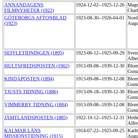
ANNANDAGENS
1924-12-02--1925-12-26
Magn
FILMNYHETER (1922)
Charl
GÖTEBORGS AFTONBLAD
1923-08-30--1926-04-01
Nordi
(1923)
Augu
SEFFLETIDNINGEN (1895)
1923-06-12--1925-09-29
Sven
Albe
HULTSFREDSPOSTEN (1902)
1913-09-08--1939-12-30
Blom
Gust
KINDAPOSTEN (1894)
1913-09-08--1939-12-08
Blom
Gust
TJUSTS TIDNING (1886)
1913-09-18--1939-12-30
Blom
Gust
VIMMERBY TIDNING (1884)
1913-09-08--1939-12-08
Blom
Gust
JÄMTLANDSPOSTEN (1885)
1922-10-12--1925-12-31
Hedi
Alfr
KALMAR LÄNS
1914-07-22--1925-09-25
Karl
MISSIONSTIDNING (1915)
Augu