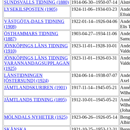
SUNDSVALLS TIDNING (1880)
1914-06-30--1950-07-14
Alst
LYSEKILSPOSTEN (1905)
1924-11-06--1934-03-23
Ande
Efra
VÄSTGÖTA-DALS TIDNING
1922-01-14--1926-04-06
Ande
(1908)
Elis
ÖSTHAMMARS TIDNING
1903-04-27--1934-11-06
Ande
(1887)
Samu
JÖNKÖPINGS LÄNS TIDNING
1923-11-01--1928-10-01
Ande
(1910)
Vald
JÖNKÖPINGS LÄNS TIDNING
1923-11-01--1926-03-31
Ande
VARANNANDAGSUPPLAGAN
Vald
(1925)
LÄNSTIDNINGEN
1924-06-14--1938-07-07
Ander
[ÖSTERSUND] (1924)
Axe
JÄMTLANDSKURIREN (1901)
1917-11-14--1945-05-21
Annér
Wilh
JÄMTLANDS TIDNING (1895)
1912-10-01--1945-05-21
Annér
Wilh
(Joh
MÖLNDALS NYHETER (1925)
1923-06-26--1926-05-14
Bengt
Albi
SKÅNSKA
1921-10-25--1953-12-31
Bergs