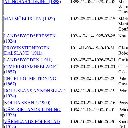
ALINGSÅS TIDNING (1888)
1888-11-06--1929-01-06
Mich
Wilh
Hans
MALMÖBLIXTEN (1923)
1923-05-07--1925-02-15
Mårt
Mart
Gottf
LANDSBYGDSPRESSEN
1924-12-11--1925-03-26
Nord
(1924)
PROVINSTIDNINGEN
1911-11-08--1949-10-31
Olso
DALSLAND (1911)
Robe
LANDSBYGDEN (1911)
1924-05-03--1926-05-01
Orrli
CIMBRISHAMNSBLADET
1895-01-02--1935-01-01
Oste
(1857)
Oska
ENGELHOLMS TIDNING
1909-05-04--1927-03-09
Palm
(1867)
Gust
BOHUSLÄNS ANNONSBLAD
1924-12-20--1925-02-19
Pehr
(1924)
NORRA SKÅNE (1900)
1904-01-27--1943-02-16
Pers
GÄSTRIKLANDS TIDNING
1994-11-16--1900-01-01
Pette
(1975)
Inge
VÄRMLANDS FOLKBLAD
1920-10-07--1946-06-30
Sand
(1918)
Erik