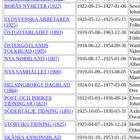
BORÅS NYHETER (1922)
1922-09-15--1927-01-06
Sewer
Joha
SYDSVENSKA ARBETAREN
1925-05-12--1925-05-15
Sjös
(1925)
Folk
ÖSTGÖTABLADET (1893)
1919-05-08--1963-12-30
Walli
Frido
ÖSTERGÖTLANDS
1918-06-22--1954-09-30
Ward
FOLKBLAD (1905)
Vale
NYA NORRLAND (1907)
1916-08-17--1925-01-06
Vikst
Albe
NYA SAMHÄLLET (1900)
1919-01-09--1933-08-05
Västb
Maur
HELSINGBORGS DAGBLAD
1924-01-02--1977-03-09
Somm
(1884)
Ove
POST- OCH INRIKES
1912-05-03--1936-09-24
Elver
TIDNINGAR (1821)
Joha
SÖDERTÄLJE TIDNING (1891)
1925-10-05--1930-03-31
Axli
Osca
STORVIKS TIDNING (1925)
1925-04-07--1926-12-24
Hedb
Oska
SKÅNES ANNONSBLAD
1919-01-10--1953-01-15
Nils