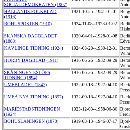
SOCIALDEMOKRATEN (1907)
Anto
HALLANDS FOLKBLAD
1921-10-25--1941-01-01
Bergs
(1916)
Anto
BOHUSPOSTEN (1910)
1924-11-08--1928-01-02
Berli
Hjal
SKÅNSKA DAGBLADET
1920-04-01--1928-01-08
Berli
(1888)
Edva
KÄVLINGE TIDNING (1924)
1924-03-28--1930-12-31
Beron
Wilh
HÖRBY DAGBLAD (1911)
1916-06-26--1932-09-29
Beron
Wilh
SKÅNINGEN ESLÖFS
1916-06-26--1932-09-29
Beron
TIDNING (1894)
Wilh
UMEBLADET (1847)
1922-09-18--1927-04-10
Bjerk
Pers
UMEÅ NYA TIDNING (1897)
1922-09-18--1927-04-10
Bjerk
Pers
MARIESTADSTIDNINGEN
1923-12-03--1958-06-30
Björc
(1924)
Ferd
BOHUSLÄNINGEN (1878)
1919-03-13--1946-07-17
Björ
Gust