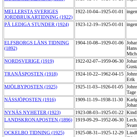
MELLERSTA SVERIGES
1922-10-04--1925-01-01
ingen
JORDBRUKARTIDNING (1922)
PÅ LEDIGA STUNDER (1924)
1923-12-19--1925-01-01
ingen
ELFSBORGS LÄNS TIDNING
1904-10-08--1929-01-06
Joha
(1892)
Hans
Mich
NORDSVERIGE (1919)
1922-02-07--1959-06-30
Joha
Gust
TRANÅSPOSTEN (1918)
1924-10-22--1962-04-15
John
Erik
MJÖLBYPOSTEN (1925)
1925-11-03--1926-01-05
Johns
Tage
NÄSSJÖPOSTEN (1916)
1909-11-19--1938-11-30
Karlg
Joha
NYNÄS NYHETER (1923)
1923-08-03--1925-01-22
Kind
LANDSKRONAPOSTEN (1896)
1919-09-29--1952-06-30
Lech,
Svan
OCKELBO TIDNING (1925)
1925-08-31--1925-12-29
Lind