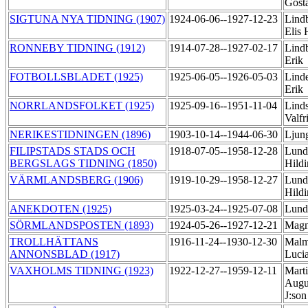
Göst
SIGTUNA NYA TIDNING (1907)
1924-06-06--1927-12-23
Lind
Elis
RONNEBY TIDNING (1912)
1914-07-28--1927-02-17
Lind
Erik
FOTBOLLSBLADET (1925)
1925-06-05--1926-05-03
Lind
Erik
NORRLANDSFOLKET (1925)
1925-09-16--1951-11-04
Lind
Valf
NERIKESTIDNINGEN (1896)
1903-10-14--1944-06-30
Ljun
FILIPSTADS STADS OCH
1918-07-05--1958-12-28
Lund
BERGSLAGS TIDNING (1850)
Hild
VÄRMLANDSBERG (1906)
1919-10-29--1958-12-27
Lund
Hild
ANEKDOTEN (1925)
1925-03-24--1925-07-08
Lund
SÖRMLANDSPOSTEN (1893)
1924-05-26--1927-12-21
Magn
TROLLHÄTTANS
1916-11-24--1930-12-30
Malm
ANNONSBLAD (1917)
Luci
VAXHOLMS TIDNING (1923)
1922-12-27--1959-12-11
Marti
Augu
J:so