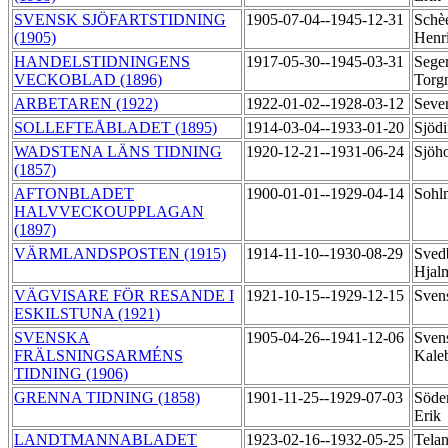
SVENSK SJÖFARTSTIDNING
1905-07-04--1945-12-31
Schèe
(1905)
Henr
HANDELSTIDNINGENS
1917-05-30--1945-03-31
Seger
VECKOBLAD (1896)
Torg
ARBETAREN (1922)
1922-01-02--1928-03-12
Sever
SOLLEFTEÅBLADET (1895)
1914-03-04--1933-01-20
Sjödi
WADSTENA LÄNS TIDNING
1920-12-21--1931-06-24
Sjöh
(1857)
AFTONBLADET
1900-01-01--1929-04-14
Sohl
HALVVECKOUPPLAGAN
(1897)
VÄRMLANDSPOSTEN (1915)
1914-11-10--1930-08-29
Sved
Hjal
VÄGVISARE FÖR RESANDE I
1921-10-15--1929-12-15
Sven
ESKILSTUNA (1921)
SVENSKA
1905-04-26--1941-12-06
Svens
FRÄLSNINGSARMÉNS
Kale
TIDNING (1906)
GRENNA TIDNING (1858)
1901-11-25--1929-07-03
Söder
Erik
LANDTMANNABLADET
1923-02-16--1932-05-25
Telan