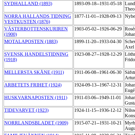
SYDHALLAND (1893)
1893-09-18--1931-05-18
Lund
The
NORRA HALLANDS TIDNING
1877-11-01--1928-09-13
Nybe
VESTKUSTEN (1876)
VÄSTERBOTTENSKURIREN
1903-05-02--1926-06-29
Rosén
(1900)
Joha
MOTALAPOSTEN (1883)
1899-11-20--1933-04-30
Sche
Axe
SVENSK HANDELSTIDNING
1923-08-27--1928-12-29
Löthn
(1918)
Frido
MELLERSTA SKÅNE (1911)
1911-06-08--1961-06-30
Säfst
Artu
ARBETETS FRIHET (1924)
1924-09-13--1967-12-31
Johan
Eug
HUSKVARNAPOSTEN (1911)
1911-03-06--1949-11-01
Johan
Gust
TIDEVARVET (1923)
1924-11-15--1936-12-12
Nils
Kons
NORRLANDSBLADET (1909)
1915-07-21--1931-10-21
Myrb
Augu