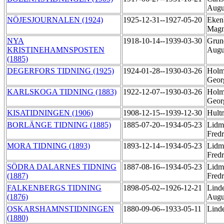
Augu
NÖJESJOURNALEN (1924)
1925-12-31--1927-05-20
Eken
Magn
NYA
1918-10-14--1939-03-30
Grund
KRISTINEHAMNSPOSTEN
Augu
(1885)
DEGERFORS TIDNING (1925)
1924-01-28--1930-03-26
Holm
Geo
KARLSKOGA TIDNING (1883)
1922-12-07--1930-03-26
Holm
Geo
KISATIDNINGEN (1906)
1908-12-15--1939-12-30
Hult
BORLÄNGE TIDNING (1885)
1885-07-20--1934-05-23
Lidm
Fred
MORA TIDNING (1893)
1893-12-14--1934-05-23
Lidm
Fred
SÖDRA DALARNES TIDNING
1887-08-16--1934-05-23
Lidm
(1887)
Fred
FALKENBERGS TIDNING
1898-05-02--1926-12-21
Linde
(1876)
Augu
OSKARSHAMNSTIDNINGEN
1880-09-06--1933-05-11
Linde
(1880)