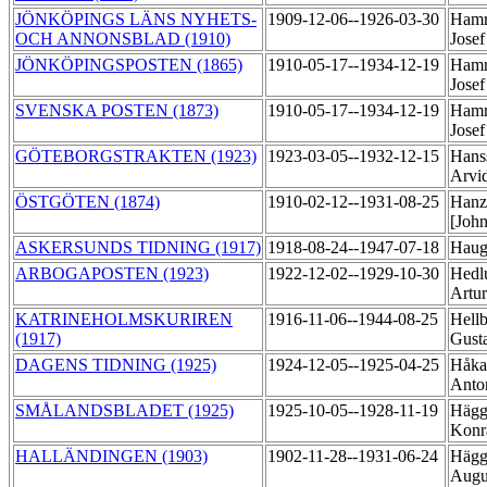
JÖNKÖPINGS LÄNS NYHETS-
1909-12-06--1926-03-30
Hamr
OCH ANNONSBLAD (1910)
Jose
JÖNKÖPINGSPOSTEN (1865)
1910-05-17--1934-12-19
Hamr
Jose
SVENSKA POSTEN (1873)
1910-05-17--1934-12-19
Hamr
Jose
GÖTEBORGSTRAKTEN (1923)
1923-03-05--1932-12-15
Hans
Arvi
ÖSTGÖTEN (1874)
1910-02-12--1931-08-25
Hanz
[Joh
ASKERSUNDS TIDNING (1917)
1918-08-24--1947-07-18
Haug
ARBOGAPOSTEN (1923)
1922-12-02--1929-10-30
Hedl
Artu
KATRINEHOLMSKURIREN
1916-11-06--1944-08-25
Hellb
(1917)
Gust
DAGENS TIDNING (1925)
1924-12-05--1925-04-25
Håka
Ant
SMÅLANDSBLADET (1925)
1925-10-05--1928-11-19
Hägg,
Kon
HALLÄNDINGEN (1903)
1902-11-28--1931-06-24
Hägg
Augu