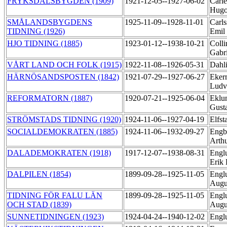
FRYKSDALSBYGDEN (1909)
1921-12-05--1927-06-02
Carle
Hugo
SMÅLANDSBYGDENS
1925-11-09--1928-11-01
Carls
TIDNING (1926)
Emil
HJO TIDNING (1885)
1923-01-12--1938-10-21
Colli
Gabr
VÅRT LAND OCH FOLK (1915)
1922-11-08--1926-05-31
Dahl
HÄRNÖSANDSPOSTEN (1842)
1921-07-29--1927-06-27
Eker
Ludv
REFORMATORN (1887)
1920-07-21--1925-06-04
Eklu
Gust
STRÖMSTADS TIDNING (1920)
1924-11-06--1927-04-19
Elfst
SOCIALDEMOKRATEN (1885)
1924-11-06--1932-09-27
Engb
Arth
DALADEMOKRATEN (1918)
1917-12-07--1938-08-31
Englu
Erik
DALPILEN (1854)
1899-09-28--1925-11-05
Engl
Augu
TIDNING FÖR FALU LÄN
1899-09-28--1925-11-05
Engl
OCH STAD (1839)
Augu
SUNNETIDNINGEN (1923)
1924-04-24--1940-12-02
Engl