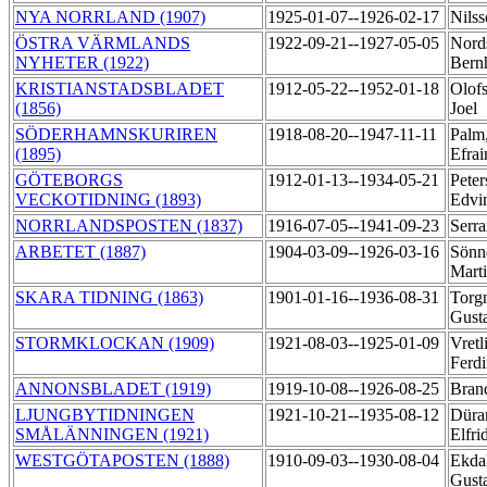
NYA NORRLAND (1907)
1925-01-07--1926-02-17
Nils
ÖSTRA VÄRMLANDS
1922-09-21--1927-05-05
Nord
NYHETER (1922)
Bern
KRISTIANSTADSBLADET
1912-05-22--1952-01-18
Olof
(1856)
Joel
SÖDERHAMNSKURIREN
1918-08-20--1947-11-11
Palm
(1895)
Efra
GÖTEBORGS
1912-01-13--1934-05-21
Peter
VECKOTIDNING (1893)
Edvi
NORRLANDSPOSTEN (1837)
1916-07-05--1941-09-23
Serra
ARBETET (1887)
1904-03-09--1926-03-16
Sönn
Mart
SKARA TIDNING (1863)
1901-01-16--1936-08-31
Torgn
Gust
STORMKLOCKAN (1909)
1921-08-03--1925-01-09
Vretl
Ferd
ANNONSBLADET (1919)
1919-10-08--1926-08-25
Bran
LJUNGBYTIDNINGEN
1921-10-21--1935-08-12
Düra
SMÅLÄNNINGEN (1921)
Elfri
WESTGÖTAPOSTEN (1888)
1910-09-03--1930-08-04
Ekdah
Gust