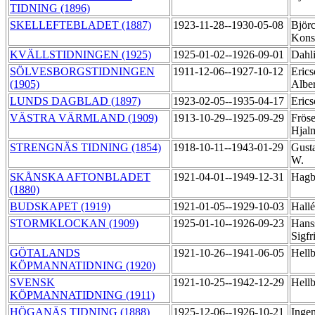
TIDNING (1896)
SKELLEFTEBLADET (1887)
1923-11-28--1930-05-08
Björc
Kons
KVÄLLSTIDNINGEN (1925)
1925-01-02--1926-09-01
Dahl
SÖLVESBORGSTIDNINGEN
1911-12-06--1927-10-12
Erics
(1905)
Albe
LUNDS DAGBLAD (1897)
1923-02-05--1935-04-17
Erics
VÄSTRA VÄRMLAND (1909)
1913-10-29--1925-09-29
Fröse
Hjal
STRENGNÄS TIDNING (1854)
1918-10-11--1943-01-29
Gusta
W.
SKÅNSKA AFTONBLADET
1921-04-01--1949-12-31
Hagb
(1880)
BUDSKAPET (1919)
1921-01-05--1929-10-03
Hallé
STORMKLOCKAN (1909)
1925-01-10--1926-09-23
Hans
Sigfr
GÖTALANDS
1921-10-26--1941-06-05
Hellb
KÖPMANNATIDNING (1920)
SVENSK
1921-10-25--1942-12-29
Hell
KÖPMANNATIDNING (1911)
HÖGANÄS TIDNING (1888)
1925-12-06--1926-10-21
Inge