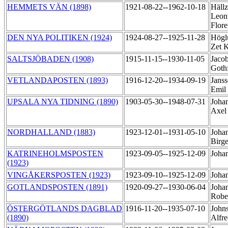
HEMMETS VÄN (1898)
1921-08-22--1962-10-18
Hällz
Leon
Flor
DEN NYA POLITIKEN (1924)
1924-08-27--1925-11-28
Högl
Zet 
SALTSJÖBADEN (1908)
1915-11-15--1930-11-05
Jaco
Goth
VETLANDAPOSTEN (1893)
1916-12-20--1934-09-19
Janss
Emil
UPSALA NYA TIDNING (1890)
1903-05-30--1948-07-31
Joha
Axe
NORDHALLAND (1883)
1923-12-01--1931-05-10
Joha
Birg
KATRINEHOLMSPOSTEN
1923-09-05--1925-12-09
Johan
(1923)
VINGÅKERSPOSTEN (1923)
1923-09-10--1925-12-09
Johan
GOTLANDSPOSTEN (1891)
1920-09-27--1930-06-04
Johan
Robe
ÖSTERGÖTLANDS DAGBLAD
1916-11-20--1935-07-10
John
(1890)
Alfr