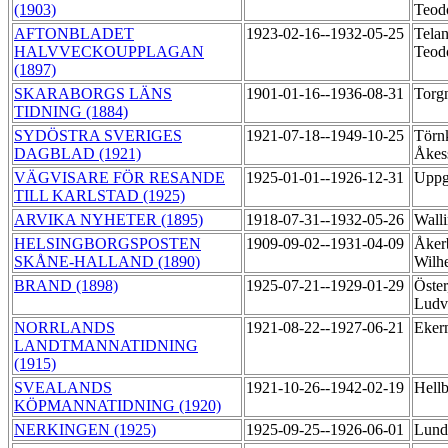
(1903)
Teod
AFTONBLADET
1923-02-16--1932-05-25
Telan
HALVVECKOUPPLAGAN
Teod
(1897)
SKARABORGS LÄNS
1901-01-16--1936-08-31
Torg
TIDNING (1884)
SYDÖSTRA SVERIGES
1921-07-18--1949-10-25
Törnk
DAGBLAD (1921)
Åkes
VÄGVISARE FÖR RESANDE
1925-01-01--1926-12-31
Uppg
TILL KARLSTAD (1925)
ARVIKA NYHETER (1895)
1918-07-31--1932-05-26
Walli
HELSINGBORGSPOSTEN
1909-09-02--1931-04-09
Åker
SKÅNE-HALLAND (1890)
Wilh
BRAND (1898)
1925-07-21--1929-01-29
Öster
Ludv
NORRLANDS
1921-08-22--1927-06-21
Eker
LANDTMANNATIDNING
(1915)
SVEALANDS
1921-10-26--1942-02-19
Hellb
KÖPMANNATIDNING (1920)
NERKINGEN (1925)
1925-09-25--1926-06-01
Lund