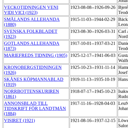
Joha
VECKOTIDNINGEN VENI
1923-08-08--1926-09-26
Bjeré
VIDI VICI (1923)
Teod
SMÅLANDS ALLEHANDA
1915-11-03--1944-02-29
Bäck
(1880)
Leon
SVENSKA FOLKBLADET
1923-08-30--1926-03-31
Carl
(1923)
Nord
GOTLANDS ALLEHANDA
1917-10-01--1937-03-21
Danie
(1873)
Teod
MARIEFREDS TIDNING (1905)
1925-12-17--1941-06-03
Gusta
Walf
KRONOBERGSTIDNINGEN
1925-10-23--1931-11-14
Hamr
(1926)
Jose
SKÅNES KÖPMANNABLAD
1919-11-13--1935-10-19
Hans
(1919)
NORRBOTTENSKURIREN
1918-07-17--1945-10-23
Isaks
(1861)
Rudo
ANNONSBLAD TILL
1917-11-16--1928-04-03
Leuf
TIDSKRIFT FÖR LANDTMÄN
Joha
(1884)
VISIRET (1921)
1921-08-16--1937-12-15
Löwe
Sal