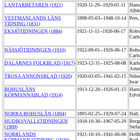
LANTARBETAREN (1921)
1920-11-29--1929-01-11
Hans
Albi
VESTMANLANDS LÄNS
1898-05-03--1948-10-14
Pers
TIDNING (1831)
EKSJÖTIDNINGEN (1884)
1921-11-11--1926-06-17
Robs
Carl
NÄSSJÖTIDNINGEN (1910)
1922-09-01--1926-06-17
Robs
Carl
DALARNES FOLKBLAD (1917)
1923-12-31--1925-08-08
Karls
Artu
TROSA ANNONSBLAD (1920)
1920-03-05--1941-02-15
Nilss
Iwar
BOHUSLÄNS
1913-12-20--1926-01-15
Hans
KÖPMANNABLAD (1914)
Edvi
NORRA BOHUSLÄN (1894)
1895-02-25--1929-07-24
Hall,
HUDIKSVALLSTIDNINGEN
1918-10-30--1967-05-29
Berg
(1909)
Stef
NORRLANDS
1921-10-10--1941-06-06
Hellb
KÖPMANNATIDNING (1920)
Rolf