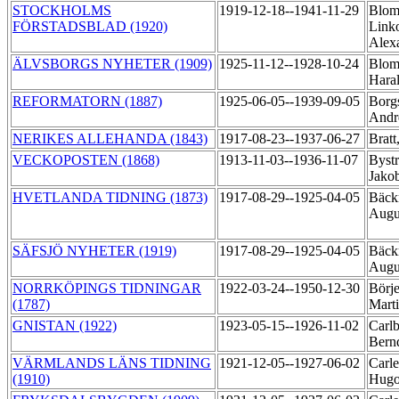
STOCKHOLMS
1919-12-18--1941-11-29
Blom
FÖRSTADSBLAD (1920)
Link
Alex
ÄLVSBORGS NYHETER (1909)
1925-11-12--1928-10-24
Blom
Hara
REFORMATORN (1887)
1925-06-05--1939-09-05
Borg
Andr
NERIKES ALLEHANDA (1843)
1917-08-23--1937-06-27
Bratt
VECKOPOSTEN (1868)
1913-11-03--1936-11-07
Byst
Jako
HVETLANDA TIDNING (1873)
1917-08-29--1925-04-05
Bäck
Augu
SÄFSJÖ NYHETER (1919)
1917-08-29--1925-04-05
Bäck
Augu
NORRKÖPINGS TIDNINGAR
1922-03-24--1950-12-30
Börje
(1787)
Mart
GNISTAN (1922)
1923-05-15--1926-11-02
Carlb
Bern
VÄRMLANDS LÄNS TIDNING
1921-12-05--1927-06-02
Carle
(1910)
Hugo