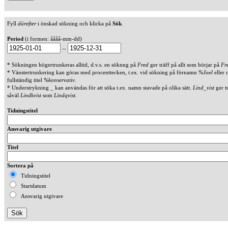
Fyll
därefter
i önskad sökning och klicka på
Sök
.
Period
(i formen: åååå-mm-dd)
--
* Sökningen högertrunkeras alltid, d.v.s. en söknng på
Fred
ger träff på allt som börjar på
Fr
* Vänstertrunkering kan göras med procenttecken, t.ex. vid sökning på förnamn
%Joel
eller 
fullständig titel
%konservativ
.
* Understrykning _ kan användas för att söka t.ex. namn stavade på olika sätt.
Lind_vist
ger t
såväl
Lindkvist
som
Lindqvist
.
Tidningstitel
Ansvarig utgivare
Titel
Sortera på
Tidningstitel
Startdatum
Ansvarig utgivare