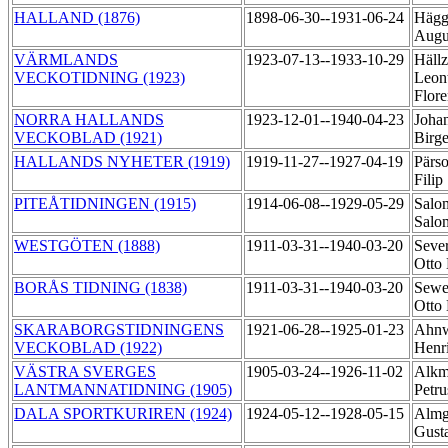
HALLAND (1876)
1898-06-30--1931-06-24
Hägg
Augu
VÄRMLANDS
1923-07-13--1933-10-29
Hällz
VECKOTIDNING (1923)
Leon
Flor
NORRA HALLANDS
1923-12-01--1940-04-23
Joha
VECKOBLAD (1921)
Birg
HALLANDS NYHETER (1919)
1919-11-27--1927-04-19
Pärs
Filip
PITEÅTIDNINGEN (1915)
1914-06-08--1929-05-29
Salo
Sal
WESTGÖTEN (1888)
1911-03-31--1940-03-20
Sever
Otto
BORÅS TIDNING (1838)
1911-03-31--1940-03-20
Sewer
Otto
SKARABORGSTIDNINGENS
1921-06-28--1925-01-23
Ahnw
VECKOBLAD (1922)
Henr
VÄSTRA SVERGES
1905-03-24--1926-11-02
Alkm
LANTMANNATIDNING (1905)
Petr
DALA SPORTKURIREN (1924)
1924-05-12--1928-05-15
Almg
Gust