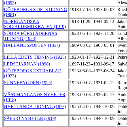
(1893)
Alex
GÖTEBORGS STIFTSTIDNING
1918-07-18--1953-06-07
Rhedi
(1861)
Dani
NORRLÄNDSKA
1918-11-29--1941-05-13
Jakob
SOCIALDEMOKRATEN (1919)
Ant
SÖDRA FÖRSTÄDERNAS
1923-06-15--1927-11-26
Lunde
TIDNING (1923)
Alfo
HALLANDSPOSTEN (1857)
1909-03-02--1965-03-01
Sven
Ferd
LILLA EDETS TIDNING (1923)
1923-01-17--1927-12-31
Pehr
LEDSTJÄRNAN (1898)
1897-11-23--1931-09-17
Salv
GÖTEBORGS EXTRABLAD
1923-06-08--1925-06-24
Jako
(1923)
Fred
SUNNEBYGDEN (1925)
1925-09-07--1931-02-12
Rams
Ragn
VÄSTMANLANDS NYHETER
1923-09-08--1926-02-17
Ande
(1918)
Augu
HVETLANDA TIDNING (1873)
1925-04-06--1940-10-09
Dahls
Joha
SÄFSJÖ NYHETER (1919)
1925-04-06--1940-10-09
Dahls
Joha