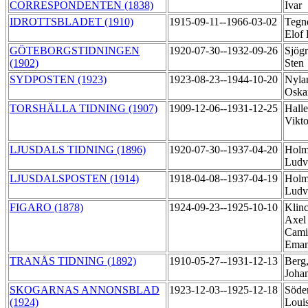
CORRESPONDENTEN (1838)
Ivar
IDROTTSBLADET (1910)
1915-09-11--1966-03-02
Tegné
Elof 
GÖTEBORGSTIDNINGEN
1920-07-30--1932-09-26
Sjögr
(1902)
Sten
SYDPOSTEN (1923)
1923-08-23--1944-10-20
Nylan
Oska
TORSHÄLLA TIDNING (1907)
1909-12-06--1931-12-25
Halle
Vikt
LJUSDALS TIDNING (1896)
1920-07-30--1937-04-20
Holm
Ludv
LJUSDALSPOSTEN (1914)
1918-04-08--1937-04-19
Holm
Ludv
FIGARO (1878)
1924-09-23--1925-10-10
Klin
Axel
Cami
Ema
TRANÅS TIDNING (1892)
1910-05-27--1931-12-13
Berg
Joha
SKOGARNAS ANNONSBLAD
1923-12-03--1925-12-18
Söde
(1924)
Loui