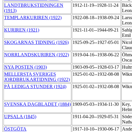
LANDTBRUKSTIDNINGEN
1912-11-19--1928-11-24
Bäck
(1913)
Leon
TEMPLARKURIREN (1922)
1922-08-18--1938-09-24
Larss
Leon
KURIREN (1921)
1921-11-01--1944-09-21
Sahlg
Emil
SKOGARNAS TIDNING (1926)
1925-09-25--1927-05-01
Nicol
Clau
NORRLANDSKURIREN (1922)
1919-04-16--1938-06-22
Öhma
Osca
NYA POSTEN (1903)
1903-09-05--1928-03-17
Hult
MELLERSTA SVERIGES
1925-01-02--1932-08-08
Wikm
JORDBRUKARTIDNING (1922)
PÅ LEDIGA STUNDER (1924)
1925-01-02--1932-08-08
Wikm
SVENSKA DAGBLADET (1884)
1909-05-03--1934-11-30
Key,
Helm
UPSALA (1845)
1911-04-20--1929-05-31
Söde
Nath
ÖSTGÖTA
1917-10-10--1930-06-17
Ande