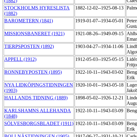
(1882)
Claë
STOCKHOLMS HYRESLISTA
1882-12-02--1925-08-13
Palm
(1882)
BAROMETERN (1841)
1919-01-07--1934-05-01
Peter
Gust
MISSIONSBANERET (1921)
1921-08-26--1949-09-15
Ahlb
Ema
TIERPSPOSTEN (1892)
1903-04-27--1934-11-06
Lindb
Algo
APPELL (1912)
1912-05-03--1925-05-15
Lidé
Fritj
RONNEBYPOSTEN (1895)
1922-10-11--1943-03-02
Beng
Erik
NYA LIDKÖPINGSTIDNINGEN
1920-10-01--1943-05-18
Lager
(1903)
Jako
HALLANDS TIDNING (1889)
1898-05-02--1926-12-21
Linde
Augu
KARLSHAMNS ALLEHANDA
1922-10-11--1943-03-09
Beng
(1848)
SÖLVESBORGSBLADET (1911)
1922-10-11--1943-03-09
Beng
Erik
BOLLNÄSTIDNINGEN (1905)
1917-06-27--1931-10-21
Carls