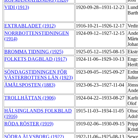
VIDI (1913)
1920-09-28--1931-12-23
Lund
Bart
EXTRABLADET (1912)
1916-10-21--1926-12-17
Vedi
NORRBOTTENSTIDNINGEN
1924-09-12--1927-12-15
Ande
(1914)
Mårt
Joha
BROMMA TIDNING (1925)
1925-05-12--1925-08-15
Ekst
FOLKETS DAGBLAD (1917)
1924-11-06--1929-10-13
Engcr
Heri
SÖNDAGSTIDNINGEN FÖR
1923-09-05--1925-09-27
Erdt
VÄSTERBOTTENS LÄN (1923)
Juliu
ÅMÅLSPOSTEN (1883)
1923-06-23--1927-11-04
Jöns
Ande
TROLLHÄTTAN (1906)
1924-04-22--1933-08-27
Karli
Olof
HÄLSINGLANDS FOLKBLAD
1915-11-03--1934-11-05
Olss
(1916)
Ado
RÖDA RÖSTER (1919)
1919-02-06--1930-09-15
Prip
Krist
SÖDRA ÄLVSBORG (1922)
1922-11-06--1925-08-13
Sewe