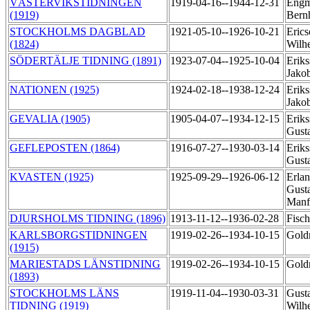
VÄSTERVIKSTIDNINGEN
1919-04-16--1944-12-31
Engm
(1919)
Bern
STOCKHOLMS DAGBLAD
1921-05-10--1926-10-21
Erics
(1824)
Wilh
SÖDERTÄLJE TIDNING (1891)
1923-07-04--1925-10-04
Eriks
Jako
NATIONEN (1925)
1924-02-18--1938-12-24
Eriks
Jako
GEVALIA (1905)
1905-04-07--1934-12-15
Eriks
Gust
GEFLEPOSTEN (1864)
1916-07-27--1930-03-14
Eriks
Gust
KVASTEN (1925)
1925-09-29--1926-06-12
Erlan
Gusta
Manf
DJURSHOLMS TIDNING (1896)
1913-11-12--1936-02-28
Fisch
KARLSBORGSTIDNINGEN
1919-02-26--1934-10-15
Gold
(1915)
MARIESTADS LÄNSTIDNING
1919-02-26--1934-10-15
Gold
(1893)
STOCKHOLMS LÄNS
1919-11-04--1930-03-31
Gust
TIDNING (1919)
Wilh