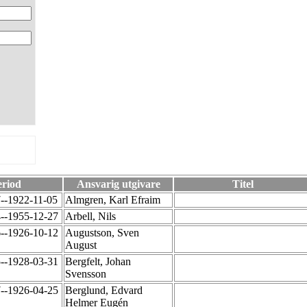
eriod
Ansvarig utgivare
Titel
7--1922-11-05
Almgren, Karl Efraim
4--1955-12-27
Arbell, Nils
6--1926-10-12
Augustson, Sven
August
5--1928-03-31
Bergfelt, Johan
Svensson
7--1926-04-25
Berglund, Edvard
Helmer Eugén