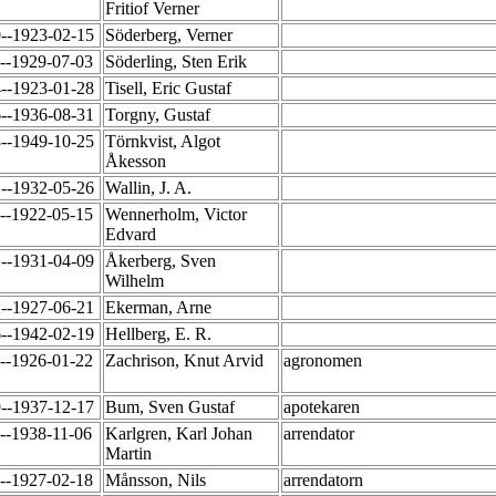
Fritiof Verner
0--1923-02-15
Söderberg, Verner
5--1929-07-03
Söderling, Sten Erik
4--1923-01-28
Tisell, Eric Gustaf
6--1936-08-31
Torgny, Gustaf
8--1949-10-25
Törnkvist, Algot
Åkesson
1--1932-05-26
Wallin, J. A.
4--1922-05-15
Wennerholm, Victor
Edvard
2--1931-04-09
Åkerberg, Sven
Wilhelm
2--1927-06-21
Ekerman, Arne
6--1942-02-19
Hellberg, E. R.
3--1926-01-22
Zachrison, Knut Arvid
agronomen
9--1937-12-17
Bum, Sven Gustaf
apotekaren
--1938-11-06
Karlgren, Karl Johan
arrendator
Martin
5--1927-02-18
Månsson, Nils
arrendatorn