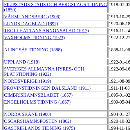
FILIPSTADS STADS OCH BERGSLAGS TIDNING
1918-07-0
(1850)
VÄRMLANDSBERG (1906)
1919-10-2
LUNDS DAGBLAD (1897)
1920-06-1
TROLLHÄTTANS ANNONSBLAD (1917)
1916-11-2
VAXHOLMS TIDNING (1923)
1922-12-2
ALINGSÅS TIDNING (1888)
1888-11-0
UPPLAND (1918)
1922-01-1
SVERIGES ALLMÄNNA HYRES- OCH
1922-09-1
PLATSTIDNING (1922)
NORDSVERIGE (1919)
1921-08-0
PROVINSTIDNINGEN DALSLAND (1911)
1911-11-08
CIMBRISHAMNSBLADET (1857)
1895-01-0
ENGELHOLMS TIDNING (1867)
1909-05-0
NORRA SKÅNE (1900)
1904-01-2
OSCARSHAMNSPOSTEN (1862)
1920-10-0
GÄSTRIKLANDS TIDNING (1975)
1994-11-1