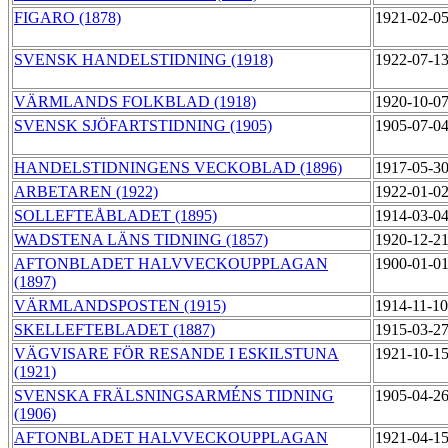
FIGARO (1878)
1921-02-0
SVENSK HANDELSTIDNING (1918)
1922-07-1
VÄRMLANDS FOLKBLAD (1918)
1920-10-0
SVENSK SJÖFARTSTIDNING (1905)
1905-07-0
HANDELSTIDNINGENS VECKOBLAD (1896)
1917-05-3
ARBETAREN (1922)
1922-01-0
SOLLEFTEÅBLADET (1895)
1914-03-0
WADSTENA LÄNS TIDNING (1857)
1920-12-2
AFTONBLADET HALVVECKOUPPLAGAN
1900-01-0
(1897)
VÄRMLANDSPOSTEN (1915)
1914-11-1
SKELLEFTEBLADET (1887)
1915-03-2
VÄGVISARE FÖR RESANDE I ESKILSTUNA
1921-10-1
(1921)
SVENSKA FRÄLSNINGSARMÉNS TIDNING
1905-04-2
(1906)
AFTONBLADET HALVVECKOUPPLAGAN
1921-04-1