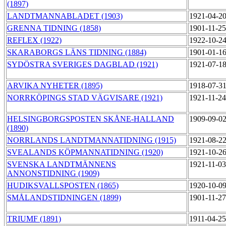
(1897)
LANDTMANNABLADET (1903)
1921-04-2
GRENNA TIDNING (1858)
1901-11-2
REFLEX (1922)
1922-10-2
SKARABORGS LÄNS TIDNING (1884)
1901-01-1
SYDÖSTRA SVERIGES DAGBLAD (1921)
1921-07-1
ARVIKA NYHETER (1895)
1918-07-3
NORRKÖPINGS STAD VÄGVISARE (1921)
1921-11-2
HELSINGBORGSPOSTEN SKÅNE-HALLAND
1909-09-0
(1890)
NORRLANDS LANDTMANNATIDNING (1915)
1921-08-2
SVEALANDS KÖPMANNATIDNING (1920)
1921-10-2
SVENSKA LANDTMÄNNENS
1921-11-0
ANNONSTIDNING (1909)
HUDIKSVALLSPOSTEN (1865)
1920-10-0
SMÅLANDSTIDNINGEN (1899)
1901-11-27
TRIUMF (1891)
1911-04-2