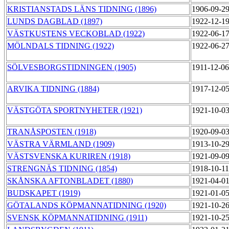
KRISTIANSTADS LÄNS TIDNING (1896)
1906-09-2
LUNDS DAGBLAD (1897)
1922-12-1
VÄSTKUSTENS VECKOBLAD (1922)
1922-06-1
MÖLNDALS TIDNING (1922)
1922-06-2
SÖLVESBORGSTIDNINGEN (1905)
1911-12-0
ARVIKA TIDNING (1884)
1917-12-0
VÄSTGÖTA SPORTNYHETER (1921)
1921-10-0
TRANÅSPOSTEN (1918)
1920-09-0
VÄSTRA VÄRMLAND (1909)
1913-10-2
VÄSTSVENSKA KURIREN (1918)
1921-09-0
STRENGNÄS TIDNING (1854)
1918-10-1
SKÅNSKA AFTONBLADET (1880)
1921-04-0
BUDSKAPET (1919)
1921-01-0
GÖTALANDS KÖPMANNATIDNING (1920)
1921-10-2
SVENSK KÖPMANNATIDNING (1911)
1921-10-2