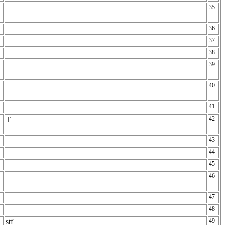
35
36
37
38
39
40
41
T
42
43
44
45
46
47
48
stf
49