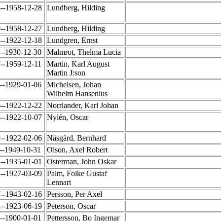
5--1958-12-28
Lundberg, Hilding
9--1958-12-27
Lundberg, Hilding
8--1922-12-18
Lundgren, Ernst
4--1930-12-30
Malmrot, Thelma Lucia
7--1959-12-11
Martin, Karl August
Martin J:son
6--1929-01-06
Michelsen, Johan
Wilhelm Hansenius
6--1922-12-22
Norrlander, Karl Johan
6--1922-10-07
Nylén, Oscar
9--1922-02-06
Näsgård, Bernhard
--1949-10-31
Olson, Axel Robert
2--1935-01-01
Osterman, John Oskar
4--1927-03-09
Palm, Folke Gustaf
Lennart
7--1943-02-16
Persson, Per Axel
2--1923-06-19
Peterson, Oscar
6--1900-01-01
Pettersson, Bo Ingemar