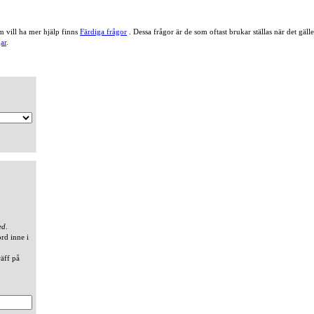
 vill ha mer hjälp finns
Färdiga frågor
. Dessa frågor är de som oftast brukar ställas när det gä
ar
.
ed
.
ord inne i
räff på