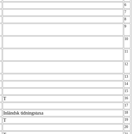
6
7
8
9
10
11
12
13
14
15
T
16
17
Inländsk tidningstaxa
18
T
19
20