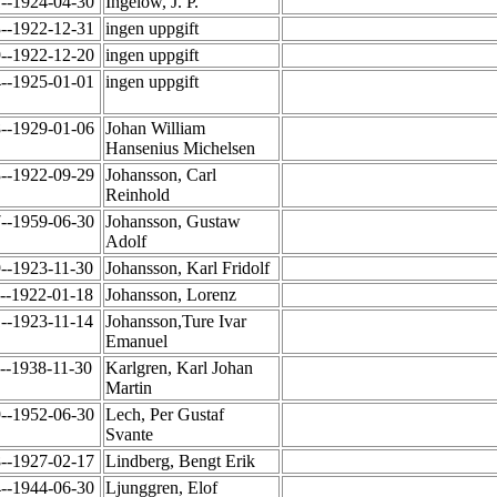
1--1924-04-30
Ingelow, J. P.
3--1922-12-31
ingen uppgift
9--1922-12-20
ingen uppgift
4--1925-01-01
ingen uppgift
8--1929-01-06
Johan William
Hansenius Michelsen
3--1922-09-29
Johansson, Carl
Reinhold
7--1959-06-30
Johansson, Gustaw
Adolf
9--1923-11-30
Johansson, Karl Fridolf
9--1922-01-18
Johansson, Lorenz
1--1923-11-14
Johansson,Ture Ivar
Emanuel
--1938-11-30
Karlgren, Karl Johan
Martin
9--1952-06-30
Lech, Per Gustaf
Svante
8--1927-02-17
Lindberg, Bengt Erik
4--1944-06-30
Ljunggren, Elof