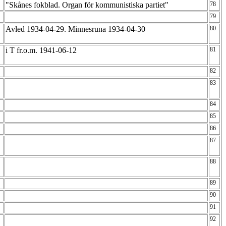
"Skånes fokblad. Organ för kommunistiska partiet"
78
79
Avled 1934-04-29. Minnesruna 1934-04-30
80
i T fr.o.m. 1941-06-12
81
82
83
84
85
86
87
88
89
90
91
92