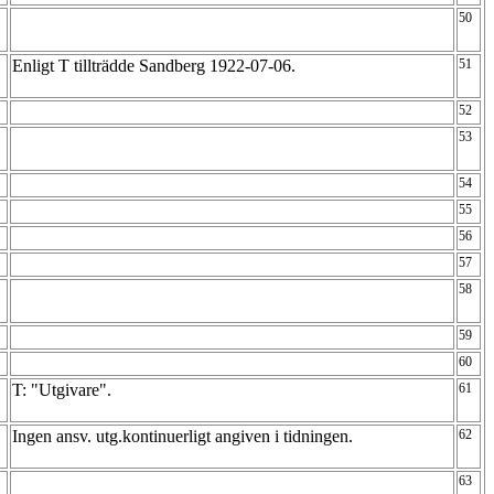
50
Enligt T tillträdde Sandberg 1922-07-06.
51
52
53
54
55
56
57
58
59
60
T: "Utgivare".
61
Ingen ansv. utg.kontinuerligt angiven i tidningen.
62
63