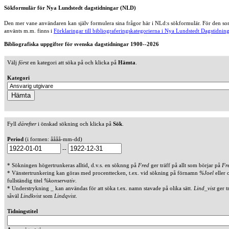
Sökformulär för Nya Lundstedt dagstidningar (NLD)
Den mer vane användaren kan själv formulera sina frågor här i NLd:s sökformulär. För den som
använts m.m. finns i
Förklaringar till bibliograferingskategorierna i Nya Lundstedt Dagstidning
Bibliografiska uppgifter för svenska dagstidningar 1900--2026
Välj
först
en kategori att söka på och klicka på
Hämta
.
Kategori
Fyll
därefter
i önskad sökning och klicka på
Sök
.
Period
(i formen: åååå-mm-dd)
--
* Sökningen högertrunkeras alltid, d.v.s. en söknng på
Fred
ger träff på allt som börjar på
Fr
* Vänstertrunkering kan göras med procenttecken, t.ex. vid sökning på förnamn
%Joel
eller 
fullständig titel
%konservativ
.
* Understrykning _ kan användas för att söka t.ex. namn stavade på olika sätt.
Lind_vist
ger t
såväl
Lindkvist
som
Lindqvist
.
Tidningstitel