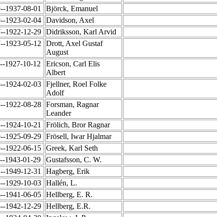
9--1937-08-01
Björck, Emanuel
9--1923-02-04
Davidson, Axel
7--1922-12-29
Didriksson, Karl Arvid
7--1923-05-12
Drott, Axel Gustaf
August
6--1927-10-12
Ericson, Carl Elis
Albert
5--1924-02-03
Fjellner, Roel Folke
Adolf
3--1922-08-28
Forsman, Ragnar
Leander
3--1924-10-21
Frölich, Bror Ragnar
9--1925-09-29
Frösell, Iwar Hjalmar
9--1922-06-15
Greek, Karl Seth
1--1943-01-29
Gustafsson, C. W.
1--1949-12-31
Hagberg, Erik
5--1929-10-03
Hallén, L.
6--1941-06-05
Hellberg, E. R.
5--1942-12-29
Hellberg, E.R.