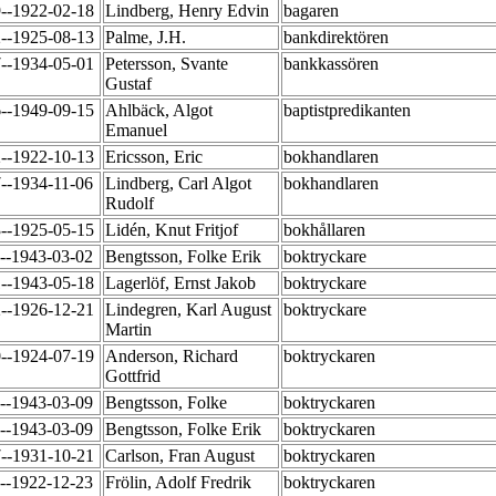
9--1922-02-18
Lindberg, Henry Edvin
bagaren
2--1925-08-13
Palme, J.H.
bankdirektören
7--1934-05-01
Petersson, Svante
bankkassören
Gustaf
6--1949-09-15
Ahlbäck, Algot
baptistpredikanten
Emanuel
2--1922-10-13
Ericsson, Eric
bokhandlaren
7--1934-11-06
Lindberg, Carl Algot
bokhandlaren
Rudolf
3--1925-05-15
Lidén, Knut Fritjof
bokhållaren
1--1943-03-02
Bengtsson, Folke Erik
boktryckare
1--1943-05-18
Lagerlöf, Ernst Jakob
boktryckare
2--1926-12-21
Lindegren, Karl August
boktryckare
Martin
0--1924-07-19
Anderson, Richard
boktryckaren
Gottfrid
1--1943-03-09
Bengtsson, Folke
boktryckaren
1--1943-03-09
Bengtsson, Folke Erik
boktryckaren
7--1931-10-21
Carlson, Fran August
boktryckaren
0--1922-12-23
Frölin, Adolf Fredrik
boktryckaren