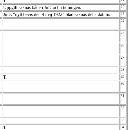
T
21
Uppgift saknas både i JuD och i tidningen.
22
JuD: "nytt bevis den 9 maj 1922" blad saknas detta datum.
23
24
25
26
27
28
T
29
30
31
32
33
T
34