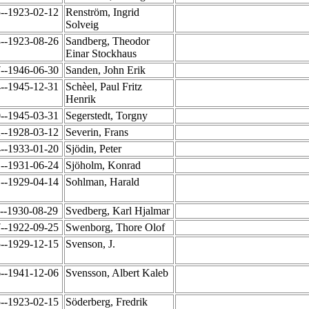
5--1923-02-12
Renström, Ingrid
Solveig
3--1923-08-26
Sandberg, Theodor
Einar Stockhaus
7--1946-06-30
Sanden, John Erik
4--1945-12-31
Schèel, Paul Fritz
Henrik
0--1945-03-31
Segerstedt, Torgny
2--1928-03-12
Severin, Frans
4--1933-01-20
Sjödin, Peter
1--1931-06-24
Sjöholm, Konrad
1--1929-04-14
Sohlman, Harald
0--1930-08-29
Svedberg, Karl Hjalmar
7--1922-09-25
Swenborg, Thore Olof
5--1929-12-15
Svenson, J.
6--1941-12-06
Svensson, Albert Kaleb
5--1923-02-15
Söderberg, Fredrik