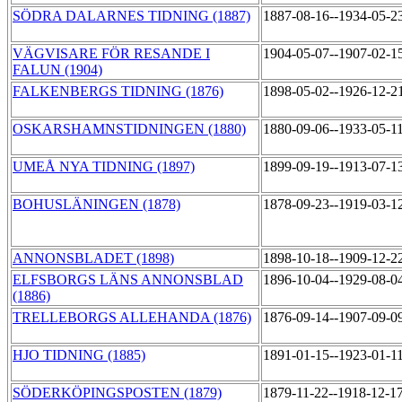
SÖDRA DALARNES TIDNING (1887)
1887-08-16--1934-05-2
VÄGVISARE FÖR RESANDE I
1904-05-07--1907-02-1
FALUN (1904)
FALKENBERGS TIDNING (1876)
1898-05-02--1926-12-2
OSKARSHAMNSTIDNINGEN (1880)
1880-09-06--1933-05-1
UMEÅ NYA TIDNING (1897)
1899-09-19--1913-07-1
BOHUSLÄNINGEN (1878)
1878-09-23--1919-03-1
ANNONSBLADET (1898)
1898-10-18--1909-12-2
ELFSBORGS LÄNS ANNONSBLAD
1896-10-04--1929-08-0
(1886)
TRELLEBORGS ALLEHANDA (1876)
1876-09-14--1907-09-0
HJO TIDNING (1885)
1891-01-15--1923-01-1
SÖDERKÖPINGSPOSTEN (1879)
1879-11-22--1918-12-1