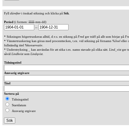
Fyll
därefter
i önskad sökning och klicka på
Sök
.
Period
(i formen: åååå-mm-dd)
--
* Sökningen högertrunkeras alltid, d.v.s. en söknng på
Fred
ger träff på allt som börjar på
Fr
* Vänstertrunkering kan göras med procenttecken, t.ex. vid sökning på förnamn
%Joel
eller 
fullständig titel
%konservativ
.
* Understrykning _ kan användas för att söka t.ex. namn stavade på olika sätt.
Lind_vist
ger t
såväl
Lindkvist
som
Lindqvist
.
Tidningstitel
Ansvarig utgivare
Titel
Sortera på
Tidningstitel
Startdatum
Ansvarig utgivare