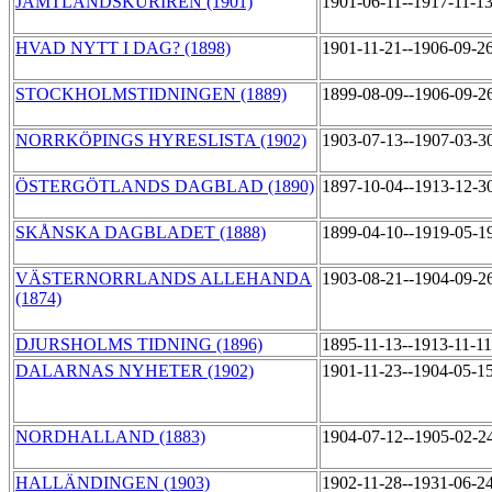
JÄMTLANDSKURIREN (1901)
1901-06-11--1917-11-1
HVAD NYTT I DAG? (1898)
1901-11-21--1906-09-2
STOCKHOLMSTIDNINGEN (1889)
1899-08-09--1906-09-2
NORRKÖPINGS HYRESLISTA (1902)
1903-07-13--1907-03-3
ÖSTERGÖTLANDS DAGBLAD (1890)
1897-10-04--1913-12-3
SKÅNSKA DAGBLADET (1888)
1899-04-10--1919-05-1
VÄSTERNORRLANDS ALLEHANDA
1903-08-21--1904-09-2
(1874)
DJURSHOLMS TIDNING (1896)
1895-11-13--1913-11-1
DALARNAS NYHETER (1902)
1901-11-23--1904-05-1
NORDHALLAND (1883)
1904-07-12--1905-02-2
HALLÄNDINGEN (1903)
1902-11-28--1931-06-2