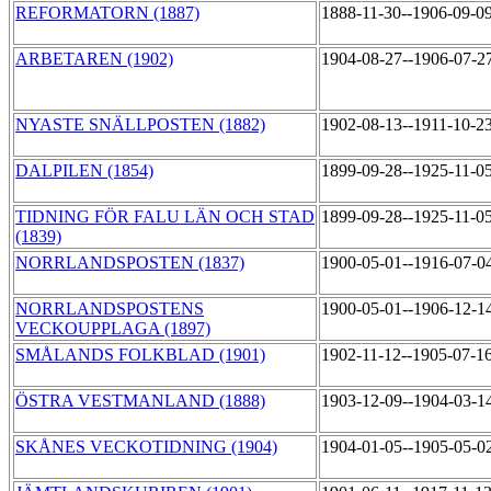
REFORMATORN (1887)
1888-11-30--1906-09-0
ARBETAREN (1902)
1904-08-27--1906-07-2
NYASTE SNÄLLPOSTEN (1882)
1902-08-13--1911-10-2
DALPILEN (1854)
1899-09-28--1925-11-0
TIDNING FÖR FALU LÄN OCH STAD
1899-09-28--1925-11-0
(1839)
NORRLANDSPOSTEN (1837)
1900-05-01--1916-07-0
NORRLANDSPOSTENS
1900-05-01--1906-12-1
VECKOUPPLAGA (1897)
SMÅLANDS FOLKBLAD (1901)
1902-11-12--1905-07-1
ÖSTRA VESTMANLAND (1888)
1903-12-09--1904-03-1
SKÅNES VECKOTIDNING (1904)
1904-01-05--1905-05-0