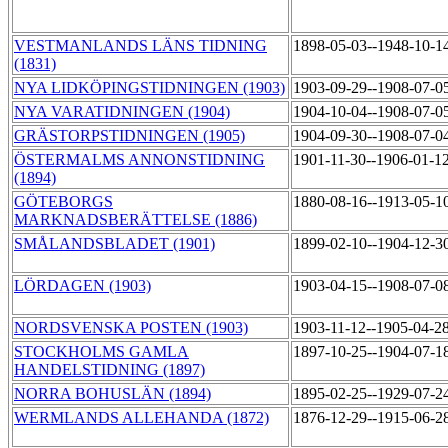
VESTMANLANDS LÄNS TIDNING
1898-05-03--1948-10-1
(1831)
NYA LIDKÖPINGSTIDNINGEN (1903)
1903-09-29--1908-07-0
NYA VARATIDNINGEN (1904)
1904-10-04--1908-07-0
GRÄSTORPSTIDNINGEN (1905)
1904-09-30--1908-07-0
ÖSTERMALMS ANNONSTIDNING
1901-11-30--1906-01-1
(1894)
GÖTEBORGS
1880-08-16--1913-05-1
MARKNADSBERÄTTELSE (1886)
SMÅLANDSBLADET (1901)
1899-02-10--1904-12-3
LÖRDAGEN (1903)
1903-04-15--1908-07-0
NORDSVENSKA POSTEN (1903)
1903-11-12--1905-04-2
STOCKHOLMS GAMLA
1897-10-25--1904-07-1
HANDELSTIDNING (1897)
NORRA BOHUSLÄN (1894)
1895-02-25--1929-07-2
WERMLANDS ALLEHANDA (1872)
1876-12-29--1915-06-2