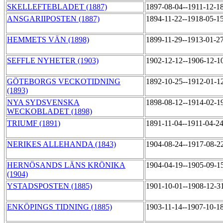
SKELLEFTEBLADET (1887)
1897-08-04--1911-12-1
ANSGARIIPOSTEN (1887)
1894-11-22--1918-05-1
HEMMETS VÄN (1898)
1899-11-29--1913-01-2
SEFFLE NYHETER (1903)
1902-12-12--1906-12-1
GÖTEBORGS VECKOTIDNING
1892-10-25--1912-01-1
(1893)
NYA SYDSVENSKA
1898-08-12--1914-02-1
WECKOBLADET (1898)
TRIUMF (1891)
1891-11-04--1911-04-2
NERIKES ALLEHANDA (1843)
1904-08-24--1917-08-2
HERNÖSANDS LÄNS KRÖNIKA
1904-04-19--1905-09-1
(1904)
YSTADSPOSTEN (1885)
1901-10-01--1908-12-3
ENKÖPINGS TIDNING (1885)
1903-11-14--1907-10-1