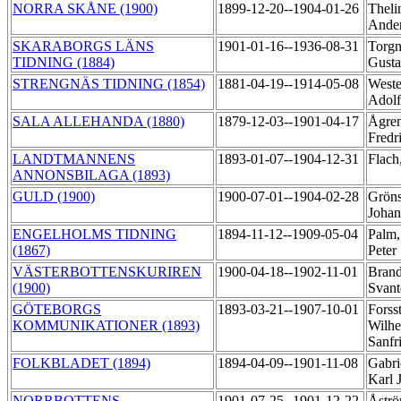
NORRA SKÅNE (1900)
1899-12-20--1904-01-26
Theli
Ande
SKARABORGS LÄNS
1901-01-16--1936-08-31
Torgn
TIDNING (1884)
Gust
STRENGNÄS TIDNING (1854)
1881-04-19--1914-05-08
Weste
Adol
SALA ALLEHANDA (1880)
1879-12-03--1901-04-17
Ågren
Fredr
LANDTMANNENS
1893-01-07--1904-12-31
Flach
ANNONSBILAGA (1893)
GULD (1900)
1900-07-01--1904-02-28
Gröns
Joha
ENGELHOLMS TIDNING
1894-11-12--1909-05-04
Palm,
(1867)
Peter
VÄSTERBOTTENSKURIREN
1900-04-18--1902-11-01
Brand
(1900)
Svan
GÖTEBORGS
1893-03-21--1907-10-01
Forss
KOMMUNIKATIONER (1893)
Wilh
Sanfr
FOLKBLADET (1894)
1894-04-09--1901-11-08
Gabri
Karl 
NORRBOTTENS
1901-07-25--1901-12-22
Åströ