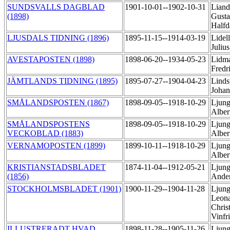
SUNDSVALLS DAGBLAD
1901-10-01--1902-10-31
Liand
(1898)
Gusta
Half
LJUSDALS TIDNING (1896)
1895-11-15--1914-03-19
Lidel
Juliu
AVESTAPOSTEN (1898)
1898-06-20--1934-05-23
Lidma
Fredr
JÄMTLANDS TIDNING (1895)
1895-07-27--1904-04-23
Linds
Joha
SMÅLANDSPOSTEN (1867)
1898-09-05--1918-10-29
Ljung
Alber
SMÅLANDSPOSTENS
1898-09-05--1918-10-29
Ljung
VECKOBLAD (1883)
Alber
VERNAMOPOSTEN (1899)
1899-10-11--1918-10-29
Ljung
Alber
KRISTIANSTADSBLADET
1874-11-04--1912-05-21
Ljung
(1856)
Ande
STOCKHOLMSBLADET (1901)
1900-11-29--1904-11-28
Ljung
Leon
Chris
Vinfr
ILLUSTRERADT HVAD
1898-11-28--1905-11-26
Ljung