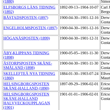
(1880)
Simo
ELFSBORGS LÄNS TIDNING
1892-09-13--1904-10-07
Carl 
(1892)
Bergs
BÅSTADSPOSTEN (1897)
1900-04-30--1901-12-16
Derwi
Gusta
ENGELHOLMSPOSTEN (1897)
1900-04-30--1901-12-16
Derwi
Gusta
HÖGANÄSPOSTEN (1899)
1900-04-30--1901-12-31
Derwi
Gusta
ÅBY-KLIPPANS TIDNING
1900-05-05--1901-11-30
Derwi
(1898)
Gusta
ÅSTORPSPOSTEN SKÅNE-
1900-04-30--1901-11-30
Derwi
SMÅLAND (1898)
Gusta
SKELLEFTEÅ NYA TIDNING
1884-01-30--1903-07-24
Ellve
(1860)
Maur
HELSINGBORGSPOSTEN
1897-09-29--1906-02-01
Erics
SKÅNE-HALLAND (1890)
Gusta
HELSINGBORGSPOSTEN
1901-01-01--1906-02-01
Erics
SKÅNE-HALLAND
Gusta
HALVVECKOUPPLAGAN
(1901)