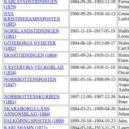
KARLSTADSTIDNINGEN
1884-09-20--1903-12-18
Forsse
(1879)
Pontu
NYA
1900-09-29--1918-10-13
Grund
KRISTINEHAMNSPOSTEN
Ludv
(1885)
NORRLANDSTIDNINGEN
1901-11-19--1917-05-19
Hallé
(1901)
Leon
GÖTEBORGS NYHETER
1894-06-18--1913-09-17
Holmq
(1892)
Carl 
EKSJÖTIDNINGEN (1884)
1885-09-24--1910-11-11
Holm
Fran
VÄSTERVIKS VECKOBLAD
1888-06-26--1918-11-10
Hultg
(1834)
Osca
NORRBOTTENSPOSTEN
1881-05-16--1908-09-15
Hällg
(1847)
Augu
Andr
NORRBOTTENSKURIREN
1897-12-09--1907-12-26
Isaks
(1861)
Peter
SKARABORGS LÄNS
1884-03-21--1909-04-20
Isaks
ANNONSBLAD (1884)
Johan
FALKÖPINGSPOSTEN (1899)
1899-10-18--1904-10-23
Jahn,
KARLSHAMN (1871)
1864-05-18--1913-11-25
Lager