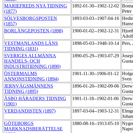
MARIEFREDS NYA TIDNING
1892-01-30--1902-12-02
Boma
(1877)
Peter
SÖLVESBORGSPOSTEN
1893-03-03--1907-04-16
Hedin
(1857)
Hans
BORLÄNGEPOSTEN (1898)
1900-01-02--1902-12-31
Hjort
Adol
VESTMANLANDS LÄNS
1898-05-03--1948-10-14
Pers,
TIDNING (1831)
SVERIGES ALLMÄNNA
1890-05-29--1903-07-29
Josep
HANDELS- OCH
Gust
INDUSTRITIDNING (1890)
ÖSTERMALMS
1901-11-30--1906-01-12
Holge
ANNONSTIDNING (1894)
Sven
JERNVÄGSMÄNNENS
1896-01-20--1902-09-06
Derwi
TIDNING (1895)
Gusta
ÅSBO HÄRADERS TIDNING
1901-11-18--1902-01-06
Derwi
(1901)
Gusta
VERDANDISTEN (1897)
1897-03-04--1903-12-31
Elmgr
Johan
GÖTEBORGS
1880-08-16--1913-05-10
Nygre
MARKNADSBERÄTTELSE
Napo