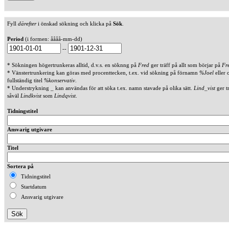
Fyll
därefter
i önskad sökning och klicka på
Sök
.
Period
(i formen: åååå-mm-dd)
--
* Sökningen högertrunkeras alltid, d.v.s. en söknng på
Fred
ger träff på allt som börjar på
Fr
* Vänstertrunkering kan göras med procenttecken, t.ex. vid sökning på förnamn
%Joel
eller 
fullständig titel
%konservativ
.
* Understrykning _ kan användas för att söka t.ex. namn stavade på olika sätt.
Lind_vist
ger t
såväl
Lindkvist
som
Lindqvist
.
Tidningstitel
Ansvarig utgivare
Titel
Sortera på
Tidningstitel
Startdatum
Ansvarig utgivare