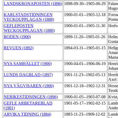
LANDSKRONAPOSTEN (1896)
1898-09-30--1905-06-29
Falan
Hug
KARLSTADSTIDNINGEN
1900-01-01--1903-12-18
Forsse
VECKOUPPLAGAN (1888)
Pont
GEFLEPOSTEN
1900-01-01--1905-11-30
Hedva
WECKOUPPLAGAN (1880)
BODEN (1900)
1899-11-20--1905-01-26
Helin
Gust
REVUEN (1892)
1894-03-31--1905-01-15
Hellg
Aman
Mari
NYA SAMHÄLLET (1900)
1900-04-01--1906-06-19
Henri
Joha
LUNDS DAGBLAD (1897)
1901-11-23--1902-05-13
Herrli
Axel
NYA VÄGVISAREN (1900)
1901-12-18--1902-12-31
Hesse
Teod
NERIKESTIDNINGEN (1896)
1900-01-05--1903-07-08
Kvist
GEFLE ARBETAREBLAD
1901-05-17--1902-02-15
Lamb
(1901)
Ande
ARVIKA TIDNING (1884)
1883-11-23--1909-12-02
Lande