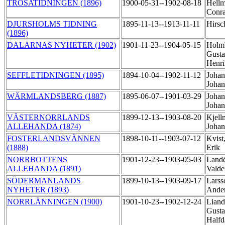
TROSATIDNINGEN (1896)
1900-05-31--1902-08-18
Hellm
Conr
DJURSHOLMS TIDNING
1895-11-13--1913-11-11
Hirsc
(1896)
DALARNAS NYHETER (1902)
1901-11-23--1904-05-15
Holm
Gusta
Henr
SEFFLETIDNINGEN (1895)
1894-10-04--1902-11-12
Johan
Joha
WÄRMLANDSBERG (1887)
1895-06-07--1901-03-29
Johan
Joha
VÄSTERNORRLANDS
1899-12-13--1903-08-20
Kjell
ALLEHANDA (1874)
Joha
FOSTERLANDSVÄNNEN
1898-10-11--1903-07-12
Kvist
(1888)
Erik
NORRBOTTENS
1901-12-23--1903-05-03
Land
ALLEHANDA (1891)
Vald
SÖDERMANLANDS
1899-10-13--1903-09-17
Larss
NYHETER (1893)
Ander
NORRLÄNNINGEN (1900)
1901-10-23--1902-12-24
Liand
Gusta
Half