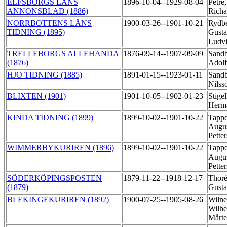
ELFSBORGS LÄNS
1896-10-04--1929-08-04
Petré
ANNONSBLAD (1886)
Rich
NORRBOTTENS LÄNS
1900-03-26--1901-10-21
Rydbe
TIDNING (1895)
Gusta
Ludv
TRELLEBORGS ALLEHANDA
1876-09-14--1907-09-09
Sandb
(1876)
Adol
HJO TIDNING (1885)
1891-01-15--1923-01-11
Sandb
Nils
BLIXTEN (1901)
1901-10-05--1902-01-23
Stigel
Herm
KINDA TIDNING (1899)
1899-10-02--1901-10-22
Tappe
Augu
Pette
WIMMERBYKURIREN (1896)
1899-10-02--1901-10-22
Tappe
Augu
Pette
SÖDERKÖPINGSPOSTEN
1879-11-22--1918-12-17
Thoré
(1879)
Gust
BLEKINGEKURIREN (1892)
1900-07-25--1905-08-26
Wilne
Wilh
Mårt