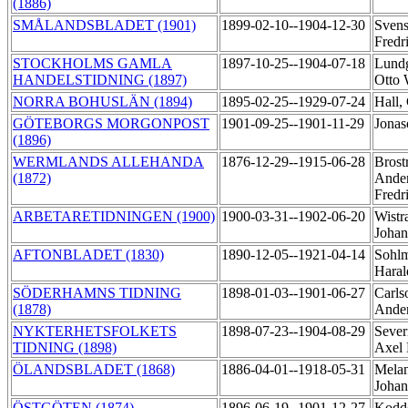
(1886)
SMÅLANDSBLADET (1901)
1899-02-10--1904-12-30
Svens
Fredr
STOCKHOLMS GAMLA
1897-10-25--1904-07-18
Lundg
HANDELSTIDNING (1897)
Otto
NORRA BOHUSLÄN (1894)
1895-02-25--1929-07-24
Hall,
GÖTEBORGS MORGONPOST
1901-09-25--1901-11-29
Jonas
(1896)
WERMLANDS ALLEHANDA
1876-12-29--1915-06-28
Brost
(1872)
Ande
Fredr
ARBETARETIDNINGEN (1900)
1900-03-31--1902-06-20
Wistr
Joha
AFTONBLADET (1830)
1890-12-05--1921-04-14
Sohl
Hara
SÖDERHAMNS TIDNING
1898-01-03--1901-06-27
Carls
(1878)
Ande
NYKTERHETSFOLKETS
1898-07-23--1904-08-29
Sever
TIDNING (1898)
Axel
ÖLANDSBLADET (1868)
1886-04-01--1918-05-31
Melan
Joha
ÖSTGÖTEN (1874)
1896-06-19--1901-12-27
Kodd