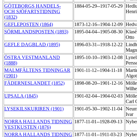
GÖTEBORGS HANDELS-
1884-05-29--1917-05-29
Hedlu
OCH SJÖFARTSTIDNING
Henr
(1832)
GEFLEPOSTEN (1864)
1873-12-16--1904-12-09
Hedva
SÖRMLANDSPOSTEN (1893)
1895-04-04--1905-08-30
Klasé
Otto
GEFLE DAGBLAD (1895)
1896-03-31--1918-12-22
Lindh
Magn
ÖSTRA VESTMANLAND
1895-10-10--1903-12-08
Lynell
(1888)
Pers
MALMFÄLTENS TIDNINGAR
1901-11-12--1904-11-18
Marti
(1901)
Algo
FÄDERNESLANDET (1852)
1898-08-20--1901-12-16
Mölle
Wilh
UPSALA (1845)
1901-02-04--1904-02-03
Mölle
Carl 
LYSEKILSKURIREN (1901)
1901-05-30--1902-11-04
Neum
Ivar
NORRA HALLANDS TIDNING
1877-11-01--1928-09-13
Nybe
VESTKUSTEN (1876)
NORRA HALLANDS TIDNING
1877-11-01--1911-03-23
Nyber