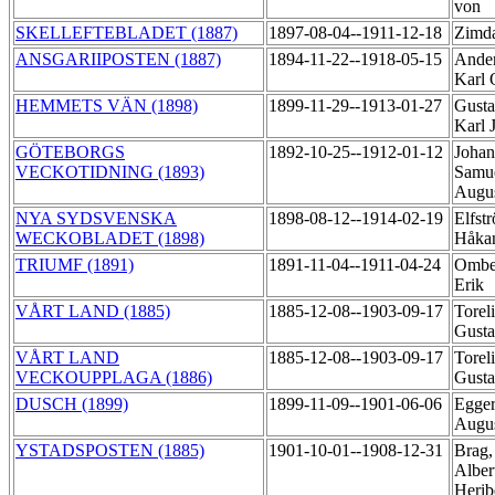
von
SKELLEFTEBLADET (1887)
1897-08-04--1911-12-18
Zimda
ANSGARIIPOSTEN (1887)
1894-11-22--1918-05-15
Ander
Karl 
HEMMETS VÄN (1898)
1899-11-29--1913-01-27
Gusta
Karl 
GÖTEBORGS
1892-10-25--1912-01-12
Johan
VECKOTIDNING (1893)
Samu
Augu
NYA SYDSVENSKA
1898-08-12--1914-02-19
Elfst
WECKOBLADET (1898)
Håka
TRIUMF (1891)
1891-11-04--1911-04-24
Ombe
Erik
VÅRT LAND (1885)
1885-12-08--1903-09-17
Toreli
Gust
VÅRT LAND
1885-12-08--1903-09-17
Toreli
VECKOUPPLAGA (1886)
Gust
DUSCH (1899)
1899-11-09--1901-06-06
Egger
Augu
YSTADSPOSTEN (1885)
1901-10-01--1908-12-31
Brag,
Alber
Herib