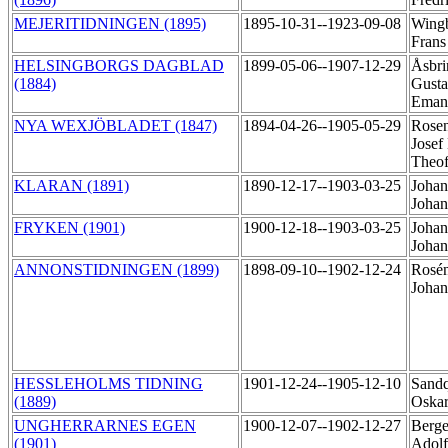
MEJERITIDNINGEN (1895)
1895-10-31--1923-09-08
Wing
Frans
HELSINGBORGS DAGBLAD
1899-05-06--1907-12-29
Åsbri
(1884)
Gusta
Eman
NYA WEXJÖBLADET (1847)
1894-04-26--1905-05-29
Rosen
Josef
Theof
KLARAN (1891)
1890-12-17--1903-03-25
Johan
Joha
FRYKEN (1901)
1900-12-18--1903-03-25
Johan
Joha
ANNONSTIDNINGEN (1899)
1898-09-10--1902-12-24
Rosén
Joha
HESSLEHOLMS TIDNING
1901-12-24--1905-12-10
Sandq
(1889)
Oska
UNGHERRARNES EGEN
1900-12-07--1902-12-27
Berge
(1901)
Adol