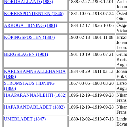
NORDHALLAND (1883)
1888-02-27--1903-12-01
Zachr
Johan
KORRESPONDENTEN (1846)
1881-10-05--1913-07-24
Öster
Otto
ARBOGA TIDNING (1881)
1884-12-17--1926-10-06
Östgr
Victo
KÖPINGSPOSTEN (1887)
1900-02-13--1901-11-08
Erixo
Johan
Leon
BERGSLAGEN (1901)
1901-10-19--1905-07-21
Grund
Krist
Augu
KARLSHAMNS ALLEHANDA
1884-08-29--1911-03-13
Johan
(1848)
Erik 
STRÖMSTADS TIDNING
1867-03-05--1908-03-20
Larso
(1866)
Augu
HAAPARANNANLEHTI (1882)
1896-12-19--1919-09-28
Nikan
Frans
HAPARANDABLADET (1882)
1896-12-19--1919-09-28
Nikan
Frans
UMEBLADET (1847)
1880-12-02--1913-07-13
Lindr
Edva