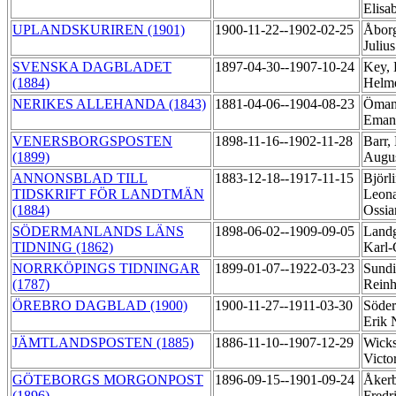
Elisa
UPLANDSKURIREN (1901)
1900-11-22--1902-02-25
Åborg
Juliu
SVENSKA DAGBLADET
1897-04-30--1907-10-24
Key, 
(1884)
Helm
NERIKES ALLEHANDA (1843)
1881-04-06--1904-08-23
Öman,
Eman
VENERSBORGSPOSTEN
1898-11-16--1902-11-28
Barr,
(1899)
Augu
ANNONSBLAD TILL
1883-12-18--1917-11-15
Björl
TIDSKRIFT FÖR LANDTMÄN
Leon
(1884)
Ossi
SÖDERMANLANDS LÄNS
1898-06-02--1909-09-05
Landg
TIDNING (1862)
Karl-
NORRKÖPINGS TIDNINGAR
1899-01-07--1922-03-23
Sundi
(1787)
Rein
ÖREBRO DAGBLAD (1900)
1900-11-27--1911-03-30
Söder
Erik 
JÄMTLANDSPOSTEN (1885)
1886-11-10--1907-12-29
Wicks
Vict
GÖTEBORGS MORGONPOST
1896-09-15--1901-09-24
Åker
(1896)
Fredr