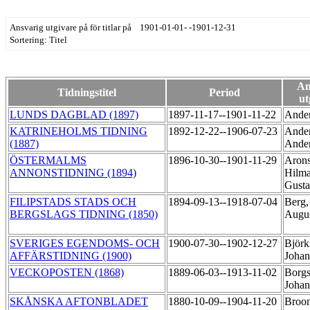
Ansvarig utgivare på för titlar på 1901-01-01- -1901-12-31
Sortering: Titel
An
Tidningstitel
Period
ut
LUNDS DAGBLAD (1897)
1897-11-17--1901-11-22
Ander
KATRINEHOLMS TIDNING
1892-12-22--1906-07-23
Ander
(1887)
Ande
ÖSTERMALMS
1896-10-30--1901-11-29
Arons
ANNONSTIDNING (1894)
Hilm
Gust
FILIPSTADS STADS OCH
1894-09-13--1918-07-04
Berg,
BERGSLAGS TIDNING (1850)
Augu
SVERIGES EGENDOMS- OCH
1900-07-30--1902-12-27
Björk
AFFÄRSTIDNING (1900)
Johan
VECKOPOSTEN (1868)
1889-06-03--1913-11-02
Borgs
Johan
SKÅNSKA AFTONBLADET
1880-10-09--1904-11-20
Broo