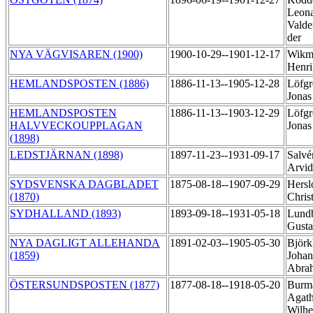
Leon
Valde
der
NYA VÄGVISAREN (1900)
1900-10-29--1901-12-17
Wikm
Henr
HEMLANDSPOSTEN (1886)
1886-11-13--1905-12-28
Löfgr
Jona
HEMLANDSPOSTEN
1886-11-13--1903-12-29
Löfgr
HALVVECKOUPPLAGAN
Jona
(1898)
LEDSTJÄRNAN (1898)
1897-11-23--1931-09-17
Salvé
Arvi
SYDSVENSKA DAGBLADET
1875-08-18--1907-09-29
Hersl
(1870)
Chris
SYDHALLAND (1893)
1893-09-18--1931-05-18
Lundb
Gust
NYA DAGLIGT ALLEHANDA
1891-02-03--1905-05-30
Björk
(1859)
Johan
Abra
ÖSTERSUNDSPOSTEN (1877)
1877-08-18--1918-05-20
Burm
Agat
Wilh