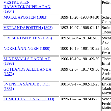
VESTKUSTEN
Pette
HALVVECKOUPPLAGAN
(1904)
MOTALAPOSTEN (1883)
1899-11-20--1933-04-30
Scheu
Geor
VETLANDAPOSTEN (1893)
1893-10-07--1908-01-12
Ström
Theo
ÖRESUNDSPOSTEN (1848)
1892-02-04--1913-03-05
Svens
Axel 
NORRLÄNNINGEN (1900)
1900-10-19--1901-10-22
Thörn
Erns
SUNDSVALLS DAGBLAD
1900-10-19--1901-09-30
Thörn
(1898)
Erns
GOTLANDS ALLEHANDA
1899-02-07--1917-09-30
West
(1873)
Ander
Augu
SVENSKA SÄNDEBUDET
1881-09-17--1902-12-25
Eriks
(1881)
Jakob
Maxi
ELMHULTS TIDNING (1900)
1899-12-28--1907-08-23
Schan
Fredr
Malk