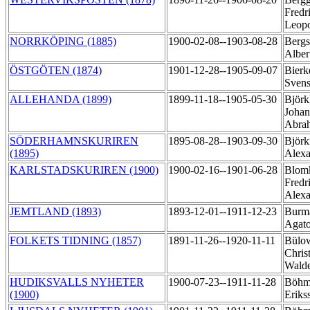
Fredr
Leop
NORRKÖPING (1885)
1900-02-08--1903-08-28
Bergs
Alber
ÖSTGÖTEN (1874)
1901-12-28--1905-09-07
Bierk
Sven
ALLEHANDA (1899)
1899-11-18--1905-05-30
Björk
Johan
Abra
SÖDERHAMNSKURIREN
1895-08-28--1903-09-30
Björ
(1895)
Alex
KARLSTADSKURIREN (1900)
1900-02-16--1901-06-28
Blomk
Fredr
Alex
JEMTLAND (1893)
1893-12-01--1911-12-23
Burm
Agat
FOLKETS TIDNING (1857)
1891-11-26--1920-11-11
Bülo
Chris
Wald
HUDIKSVALLS NYHETER
1900-07-23--1911-11-28
Böhme
(1900)
Eriks