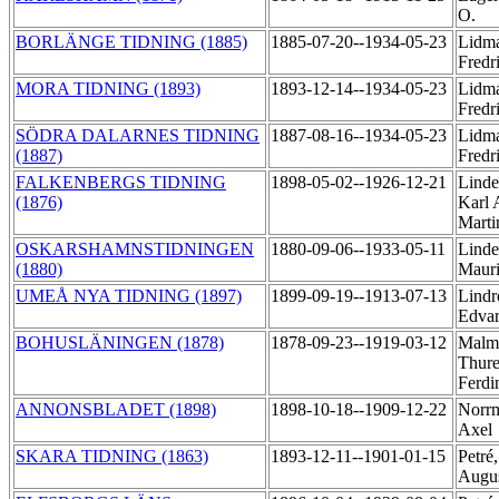
O.
BORLÄNGE TIDNING (1885)
1885-07-20--1934-05-23
Lidma
Fredr
MORA TIDNING (1893)
1893-12-14--1934-05-23
Lidma
Fredr
SÖDRA DALARNES TIDNING
1887-08-16--1934-05-23
Lidma
(1887)
Fredr
FALKENBERGS TIDNING
1898-05-02--1926-12-21
Linde
(1876)
Karl 
Mart
OSKARSHAMNSTIDNINGEN
1880-09-06--1933-05-11
Linde
(1880)
Maur
UMEÅ NYA TIDNING (1897)
1899-09-19--1913-07-13
Lindr
Edva
BOHUSLÄNINGEN (1878)
1878-09-23--1919-03-12
Malm
Thure
Ferdi
ANNONSBLADET (1898)
1898-10-18--1909-12-22
Norr
Axel
SKARA TIDNING (1863)
1893-12-11--1901-01-15
Petré
Augu