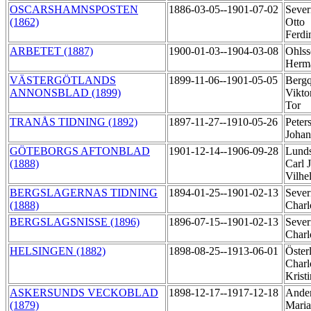
OSCARSHAMNSPOSTEN
1886-03-05--1901-07-02
Sever
(1862)
Otto
Ferd
ARBETET (1887)
1900-01-03--1904-03-08
Ohlss
Herm
VÄSTERGÖTLANDS
1899-11-06--1901-05-05
Bergq
ANNONSBLAD (1899)
Vikto
Tor
TRANÅS TIDNING (1892)
1897-11-27--1910-05-26
Peter
Joha
GÖTEBORGS AFTONBLAD
1901-12-14--1906-09-28
Lunds
(1888)
Carl 
Vilh
BERGSLAGERNAS TIDNING
1894-01-25--1901-02-13
Sever
(1888)
Charl
BERGSLAGSNISSE (1896)
1896-07-15--1901-02-13
Sever
Charl
HELSINGEN (1882)
1898-08-25--1913-06-01
Öster
Charl
Krist
ASKERSUNDS VECKOBLAD
1898-12-17--1917-12-18
Ander
(1879)
Maria