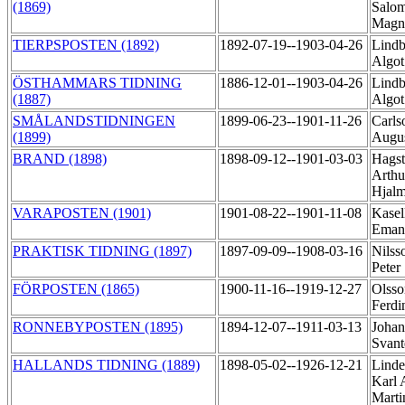
(1869)
Salo
Magn
TIERPSPOSTEN (1892)
1892-07-19--1903-04-26
Lindb
Algot
ÖSTHAMMARS TIDNING
1886-12-01--1903-04-26
Lindb
(1887)
Algot
SMÅLANDSTIDNINGEN
1899-06-23--1901-11-26
Carls
(1899)
Augu
BRAND (1898)
1898-09-12--1901-03-03
Hagst
Arthu
Hjal
VARAPOSTEN (1901)
1901-08-22--1901-11-08
Kasel
Eman
PRAKTISK TIDNING (1897)
1897-09-09--1908-03-16
Nilss
Peter
FÖRPOSTEN (1865)
1900-11-16--1919-12-27
Olsso
Ferd
RONNEBYPOSTEN (1895)
1894-12-07--1911-03-13
Johan
Svan
HALLANDS TIDNING (1889)
1898-05-02--1926-12-21
Linde
Karl 
Mart