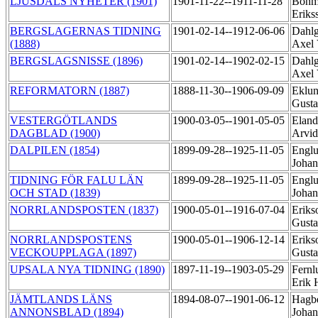
LJUSDALS NYHETER (1901)
1901-11-22--1911-11-28
Böhme
Eriks
BERGSLAGERNAS TIDNING
1901-02-14--1912-06-06
Dahlg
(1888)
Axel 
BERGSLAGSNISSE (1896)
1901-02-14--1902-02-15
Dahlg
Axel 
REFORMATORN (1887)
1888-11-30--1906-09-09
Eklun
Gust
VESTERGÖTLANDS
1900-03-05--1901-05-05
Eland
DAGBLAD (1900)
Arvid
DALPILEN (1854)
1899-09-28--1925-11-05
Englu
Joha
TIDNING FÖR FALU LÄN
1899-09-28--1925-11-05
Englu
OCH STAD (1839)
Joha
NORRLANDSPOSTEN (1837)
1900-05-01--1916-07-04
Eriks
Gust
NORRLANDSPOSTENS
1900-05-01--1906-12-14
Eriks
VECKOUPPLAGA (1897)
Gust
UPSALA NYA TIDNING (1890)
1897-11-19--1903-05-29
Fernl
Erik
JÄMTLANDS LÄNS
1894-08-07--1901-06-12
Hagbe
ANNONSBLAD (1894)
Joha