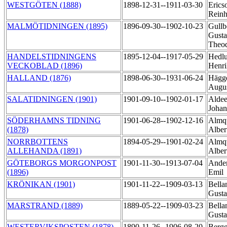
WESTGÖTEN (1888)
1898-12-31--1911-03-30
Erics
Rein
MALMÖTIDNINGEN (1895)
1896-09-30--1902-10-23
Gullb
Gusta
Theo
HANDELSTIDNINGENS
1895-12-04--1917-05-29
Hedlu
VECKOBLAD (1896)
Henr
HALLAND (1876)
1898-06-30--1931-06-24
Hägge
Augu
SALATIDNINGEN (1901)
1901-09-10--1902-01-17
Aldee
Joha
SÖDERHAMNS TIDNING
1901-06-28--1902-12-16
Almqu
(1878)
Alber
NORRBOTTENS
1894-05-29--1901-02-24
Almqv
ALLEHANDA (1891)
Alber
GÖTEBORGS MORGONPOST
1901-11-30--1913-07-04
Ander
(1896)
Emil
KRÖNIKAN (1901)
1901-11-22--1909-03-13
Bella
Gusta
MARSTRAND (1889)
1889-05-22--1909-03-23
Bella
Gusta
WESTERVIKSPOSTEN (1878)
1890-11-26--1906-08-20
Bergg