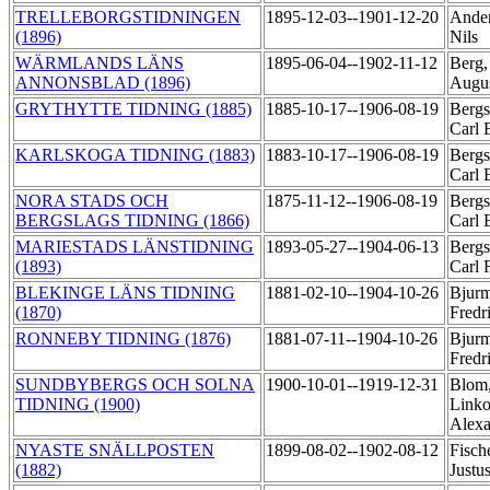
TRELLEBORGSTIDNINGEN
1895-12-03--1901-12-20
Ander
(1896)
Nils
WÄRMLANDS LÄNS
1895-06-04--1902-11-12
Berg,
ANNONSBLAD (1896)
Augu
GRYTHYTTE TIDNING (1885)
1885-10-17--1906-08-19
Bergs
Carl 
KARLSKOGA TIDNING (1883)
1883-10-17--1906-08-19
Bergs
Carl 
NORA STADS OCH
1875-11-12--1906-08-19
Bergs
BERGSLAGS TIDNING (1866)
Carl 
MARIESTADS LÄNSTIDNING
1893-05-27--1904-06-13
Bergs
(1893)
Carl 
BLEKINGE LÄNS TIDNING
1881-02-10--1904-10-26
Bjurm
(1870)
Fredr
RONNEBY TIDNING (1876)
1881-07-11--1904-10-26
Bjurm
Fredr
SUNDBYBERGS OCH SOLNA
1900-10-01--1919-12-31
Blom,
TIDNING (1900)
Linko
Alex
NYASTE SNÄLLPOSTEN
1899-08-02--1902-08-12
Fische
(1882)
Justu