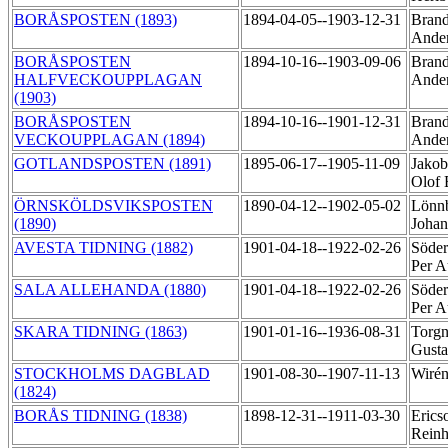
BORÅSPOSTEN (1893)
1894-04-05--1903-12-31
Brand
Ande
BORÅSPOSTEN
1894-10-16--1903-09-06
Brand
HALFVECKOUPPLAGAN
Ande
(1903)
BORÅSPOSTEN
1894-10-16--1901-12-31
Brand
VECKOUPPLAGAN (1894)
Ande
GOTLANDSPOSTEN (1891)
1895-06-17--1905-11-09
Jakob
Olof
ÖRNSKÖLDSVIKSPOSTEN
1890-04-12--1902-05-02
Lönnb
(1890)
Joha
AVESTA TIDNING (1882)
1901-04-18--1922-02-26
Söder
Per A
SALA ALLEHANDA (1880)
1901-04-18--1922-02-26
Söder
Per A
SKARA TIDNING (1863)
1901-01-16--1936-08-31
Torgn
Gust
STOCKHOLMS DAGBLAD
1901-08-30--1907-11-13
Wirén
(1824)
BORÅS TIDNING (1838)
1898-12-31--1911-03-30
Erics
Rein