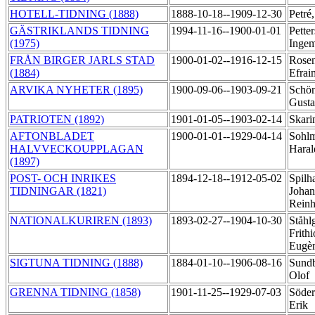
HOTELL-TIDNING (1888)
1888-10-18--1909-12-30
Petré
GÄSTRIKLANDS TIDNING
1994-11-16--1900-01-01
Pette
(1975)
Inge
FRÅN BIRGER JARLS STAD
1900-01-02--1916-12-15
Rosen
(1884)
Efra
ARVIKA NYHETER (1895)
1900-09-06--1903-09-21
Schön
Gusta
PATRIOTEN (1892)
1901-01-05--1903-02-14
Skari
AFTONBLADET
1900-01-01--1929-04-14
Sohl
HALVVECKOUPPLAGAN
Hara
(1897)
POST- OCH INRIKES
1894-12-18--1912-05-02
Spilh
TIDNINGAR (1821)
Johan
Rein
NATIONALKURIREN (1893)
1893-02-27--1904-10-30
Ståhl
Frithi
Eugè
SIGTUNA TIDNING (1888)
1884-01-10--1906-08-16
Sundb
Olof
GRENNA TIDNING (1858)
1901-11-25--1929-07-03
Söder
Erik