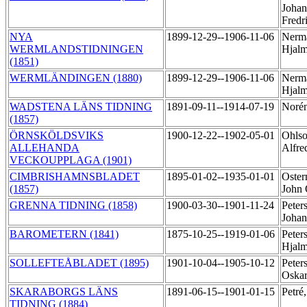
Johan
Fredr
NYA
1899-12-29--1906-11-06
Nerm
WERMLANDSTIDNINGEN
Hjal
(1851)
WERMLÄNDINGEN (1880)
1899-12-29--1906-11-06
Nerm
Hjal
WADSTENA LÄNS TIDNING
1891-09-11--1914-07-19
Noré
(1857)
ÖRNSKÖLDSVIKS
1900-12-22--1902-05-01
Ohlso
ALLEHANDA
Alfr
VECKOUPPLAGA (1901)
CIMBRISHAMNSBLADET
1895-01-02--1935-01-01
Oster
(1857)
John
GRENNA TIDNING (1858)
1900-03-30--1901-11-24
Peter
Joha
BAROMETERN (1841)
1875-10-25--1919-01-06
Peter
Hjal
SOLLEFTEÅBLADET (1895)
1901-10-04--1905-10-12
Peter
Oska
SKARABORGS LÄNS
1891-06-15--1901-01-15
Petré
TIDNING (1884)