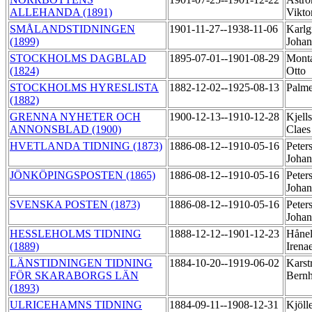
ALLEHANDA (1891)
Vikto
SMÅLANDSTIDNINGEN
1901-11-27--1938-11-06
Karlg
(1899)
Johan
STOCKHOLMS DAGBLAD
1895-07-01--1901-08-29
Monta
(1824)
Otto
STOCKHOLMS HYRESLISTA
1882-12-02--1925-08-13
Palme
(1882)
GRENNA NYHETER OCH
1900-12-13--1910-12-28
Kjell
ANNONSBLAD (1900)
Claes
HVETLANDA TIDNING (1873)
1886-08-12--1910-05-16
Peter
Joha
JÖNKÖPINGSPOSTEN (1865)
1886-08-12--1910-05-16
Peter
Joha
SVENSKA POSTEN (1873)
1886-08-12--1910-05-16
Peter
Joha
HESSLEHOLMS TIDNING
1888-12-12--1901-12-23
Hånel
(1889)
Irena
LÄNSTIDNINGEN TIDNING
1884-10-20--1919-06-02
Karst
FÖR SKARABORGS LÄN
Bern
(1893)
ULRICEHAMNS TIDNING
1884-09-11--1908-12-31
Kjöll