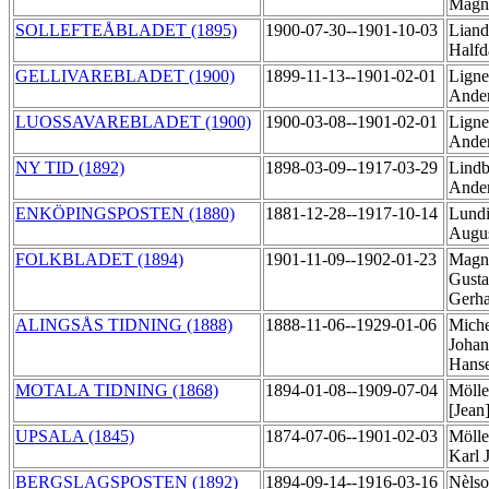
Magn
SOLLEFTEÅBLADET (1895)
1900-07-30--1901-10-03
Liand
Half
GELLIVAREBLADET (1900)
1899-11-13--1901-02-01
Lignel
Ande
LUOSSAVAREBLADET (1900)
1900-03-08--1901-02-01
Lignel
Ande
NY TID (1892)
1898-03-09--1917-03-29
Lindb
Ande
ENKÖPINGSPOSTEN (1880)
1881-12-28--1917-10-14
Lundi
Augu
FOLKBLADET (1894)
1901-11-09--1902-01-23
Magn
Gusta
Gerh
ALINGSÅS TIDNING (1888)
1888-11-06--1929-01-06
Miche
Johan
Hans
MOTALA TIDNING (1868)
1894-01-08--1909-07-04
Mölle
[Jea
UPSALA (1845)
1874-07-06--1901-02-03
Mölle
Karl 
BERGSLAGSPOSTEN (1892)
1894-09-14--1916-03-16
Nèlso