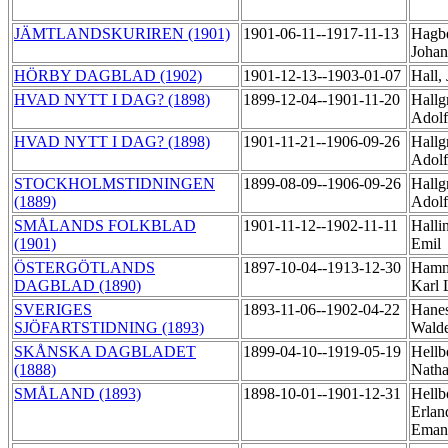
JÄMTLANDSKURIREN (1901)
1901-06-11--1917-11-13
Hagbe
Joha
HÖRBY DAGBLAD (1902)
1901-12-13--1903-01-07
Hall,
HVAD NYTT I DAG? (1898)
1899-12-04--1901-11-20
Hallg
Adol
HVAD NYTT I DAG? (1898)
1901-11-21--1906-09-26
Hallg
Adol
STOCKHOLMSTIDNINGEN
1899-08-09--1906-09-26
Hallg
(1889)
Adol
SMÅLANDS FOLKBLAD
1901-11-12--1902-11-11
Hallin
(1901)
Emil
ÖSTERGÖTLANDS
1897-10-04--1913-12-30
Hamm
DAGBLAD (1890)
Karl
SVERIGES
1893-11-06--1902-04-22
Hanes
SJÖFARTSTIDNING (1893)
Wald
SKÅNSKA DAGBLADET
1899-04-10--1919-05-19
Hellb
(1888)
Nath
SMÅLAND (1893)
1898-10-01--1901-12-31
Hellb
Erlan
Eman