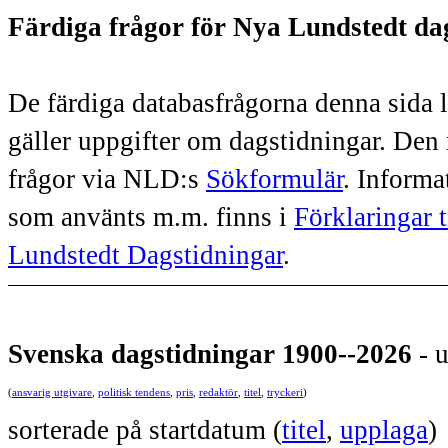
Färdiga frågor för Nya Lundstedt da
De färdiga databasfrågorna denna sida le
gäller uppgifter om dagstidningar. Den
frågor via NLD:s
Sökformulär
. Informa
som använts m.m. finns i
Förklaringar t
Lundstedt Dagstidningar
.
Svenska dagstidningar 1900--2026
- 
(
ansvarig utgivare
,
politisk tendens
,
pris
,
redaktör
,
titel
,
tryckeri
)
sorterade på startdatum (
titel
,
upplaga
)