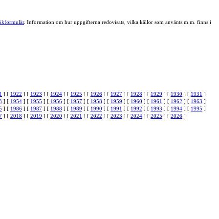
ökformulär
. Information om hur uppgifterna redovisats, vilka källor som använts m.m. finns i
1
] [
1922
] [
1923
] [
1924
] [
1925
] [
1926
] [
1927
] [
1928
] [
1929
] [
1930
] [
1931
]
3
] [
1954
] [
1955
] [
1956
] [
1957
] [
1958
] [
1959
] [
1960
] [
1961
] [
1962
] [
1963
]
5
] [
1986
] [
1987
] [
1988
] [
1989
] [
1990
] [
1991
] [
1992
] [
1993
] [
1994
] [
1995
]
7
] [
2018
] [
2019
] [
2020
] [
2021
] [
2022
] [
2023
] [
2024
] [
2025
] [
2026
]