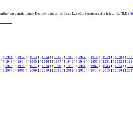
r uppgifter om dagstidningar. Den mer vane användaren kan själv formulera sina frågor via NLD:s
S
0
] [
1911
] [
1912
] [
1913
] [
1914
] [
1915
] [
1916
] [
1917
] [
1918
] [
1919
] [
1920
] [
192
2
] [
1943
] [
1944
] [
1945
] [
1946
] [
1947
] [
1948
] [
1949
] [
1950
] [
1951
] [
1952
] [
195
4
] [
1975
] [
1976
] [
1977
] [
1978
] [
1979
] [
1980
] [
1981
] [
1982
] [
1983
] [
1984
] [
198
6
] [
2007
] [
2008
] [
2009
] [
2010
] [
2011
] [
2012
] [
2013
] [
2014
] [
2015
] [
2016
] [
201