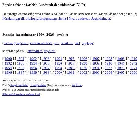
Färdiga frågor för Nya Lundstedt dagstidningar (NLD)
De färdiga databasfrågorna denna sida leder till är de som oftast brukar ställas när det gälle
Förklaringar till bibliograferingskategorierna i Nya Lundstedt Dagstidningar
.
Svenska dagstidningar 1900--2026
- tryckeri
(
ansvarig utgivare
,
politisk tendens
,
pris
,
redaktör
,
titel
,
upplaga
)
sorterade på titel (
startdatum
,
tryckeri
)
[
1900
] [
1901
] [
1902
] [
1903
] [
1904
] [
1905
] [
1906
] [
1907
] [
1908
] [
1909
] [
191
[
1932
] [
1933
] [
1934
] [
1935
] [
1936
] [
1937
] [
1938
] [
1939
] [
1940
] [
1941
] [
194
[
1964
] [
1965
] [
1966
] [
1967
] [
1968
] [
1969
] [
1970
] [
1971
] [
1972
] [
1973
] [
197
[
1996
] [
1997
] [
1998
] [
1999
] [
2000
] [
2001
] [
2002
] [
2003
] [
2004
] [
2005
] [
200
Sidan skapad Thu Aug 06 11:56:10 CEST 2026
© 2026
Kungl. biblioteket
/
Tidningsenheten
(Frågor och information:
te@kb.se
)
Projektet Nya Lundstedt har finansierats med medel från
Stiftelsen Riksbankens Jubileumsfond