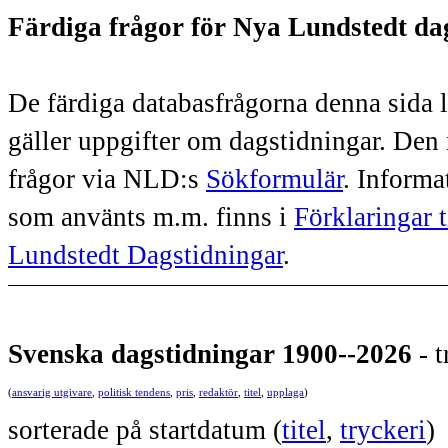
Färdiga frågor för Nya Lundstedt da
De färdiga databasfrågorna denna sida le
gäller uppgifter om dagstidningar. Den
frågor via NLD:s
Sökformulär
. Informa
som använts m.m. finns i
Förklaringar t
Lundstedt Dagstidningar
.
Svenska dagstidningar 1900--2026
- t
(
ansvarig utgivare
,
politisk tendens
,
pris
,
redaktör
,
titel
,
upplaga
)
sorterade på startdatum (
titel
,
tryckeri
)