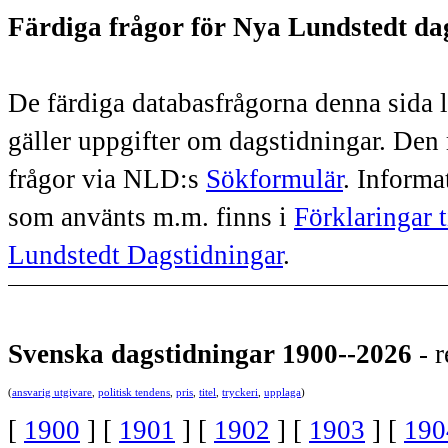
Färdiga frågor för Nya Lundstedt da
De färdiga databasfrågorna denna sida le
gäller uppgifter om dagstidningar. Den
frågor via NLD:s
Sökformulär
. Informa
som använts m.m. finns i
Förklaringar t
Lundstedt Dagstidningar
.
Svenska dagstidningar 1900--2026
- r
(
ansvarig utgivare
,
politisk tendens
,
pris
,
titel
,
tryckeri
,
upplaga
)
[
1900
] [
1901
] [
1902
] [
1903
] [
190