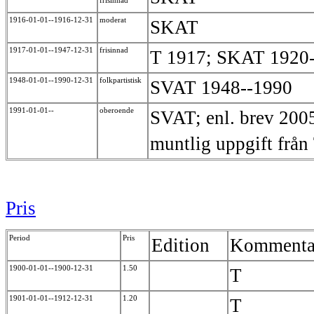
1916-01-01--1916-12-31
moderat
SKAT
1917-01-01--1947-12-31
frisinnad
T 1917; SKAT 1920
1948-01-01--1990-12-31
folkpartistisk
SVAT 1948--1990
1991-01-01--
oberoende
SVAT; enl. brev 2005
muntlig uppgift från
Pris
Period
Pris
Edition
Kommenta
1900-01-01--1900-12-31
1.50
T
1901-01-01--1912-12-31
1.20
T