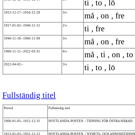
ti , to , lö
1915-12-17--1916-12-29
3/v
må , on , fre
1917-01-02--1940-11-15
2/v
ti , fre
1940-11-18--1960-11-09
3/v
må , on , fre
1960-11-11--2022-03-31
6/v
må , ti , on , to
2022-04-02--
3/v
ti , to , lö
Fullständig titel
Period
Fullständig titel
1900-01-05--1912-12-31
HVETLANDA-POSTEN. / TIDNING FÖR ÖSTRA HÄRAD.
1913-01-03--1931-12-15
HVETLANDA-POSTEN. / NYHETS- OCH ANNONSTIDN