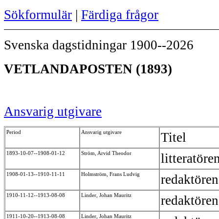
Sökformulär
|
Färdiga frågor
Svenska dagstidningar 1900--2026
VETLANDAPOSTEN (1893)
Ansvarig utgivare
Period
Ansvarig utgivare
Titel
1893-10-07--1908-01-12
Ström, Arvid Theodor
litteratöre
1908-01-13--1910-11-11
Holmström, Frans Ludvig
redaktöre
1910-11-12--1913-08-08
Linder, Johan Mauritz
redaktöre
1911-10-20--1913-08-08
Linder, Johan Mauritz