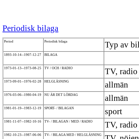
Periodisk bilaga
Period
Periodisk bilaga
Typ av bi
1893-10-14--1907-12-27
BILAGA
1973-01-13--1973-08-25
TV / OCH / RADIO
TV, radi
1973-09-01--1976-02-28
HELGLÄSNING
allmän
1976-03-06--1980-04-19
NU ÄR DET LÖRDAG
allmän
1981-01-19--1983-12-19
SPORT- / BILAGAN
sport
1981-11-07--1982-10-16
TV- / BILAGAN / MED / RADIO
TV, radi
1982-10-23--1987-06-06
TV- / BILAGA MED / HELGLÄSNING
TV, nöje