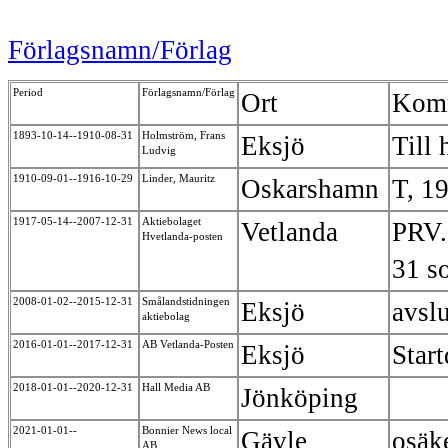
Förlagsnamn/Förlag
Period
Förlagsnamn/Förlag
Ort
Kom
1893-10-14--1910-08-31
Holmström, Frans
Eksjö
Till
Ludvig
1910-09-01--1916-10-29
Linder, Mauritz
Oskarshamn
T, 1
1917-05-14--2007-12-31
Aktiebolaget
Vetlanda
PRV.
Hvetlanda-posten
31 s
2008-01-02--2015-12-31
Smålandstidningen
Eksjö
avsl
aktiebolag
2016-01-01--2017-12-31
AB Vetlanda-Posten
Eksjö
Star
2018-01-01--2020-12-31
Hall Media AB
Jönköping
2021-01-01--
Bonnier News local
Gävle
osäk
AB