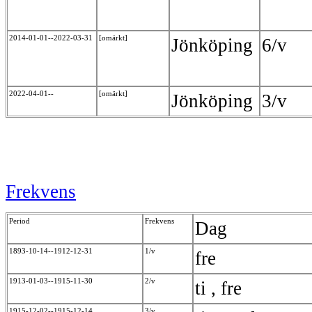
2014-01-01--2022-03-31
[omärkt]
Jönköping
6/v
2022-04-01--
[omärkt]
Jönköping
3/v
Frekvens
Period
Frekvens
Dag
1893-10-14--1912-12-31
1/v
fre
1913-01-03--1915-11-30
2/v
ti , fre
1915-12-02--1915-12-14
3/v