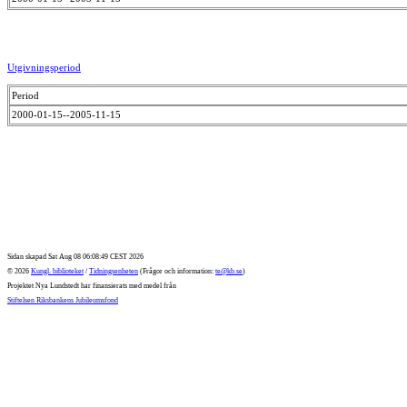
Utgivningsperiod
Period
2000-01-15--2005-11-15
Sidan skapad Sat Aug 08 06:08:49 CEST 2026
© 2026
Kungl. biblioteket
/
Tidningsenheten
(Frågor och information:
te@kb.se
)
Projektet Nya Lundstedt har finansierats med medel från
Stiftelsen Riksbankens Jubileumsfond