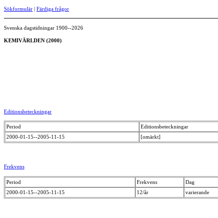
Sökformulär
|
Färdiga frågor
Svenska dagstidningar 1900--2026
KEMIVÄRLDEN (2000)
Editionsbeteckningar
Period
Editionsbeteckningar
2000-01-15--2005-11-15
[omärkt]
Frekvens
Period
Frekvens
Dag
2000-01-15--2005-11-15
12/år
varierande