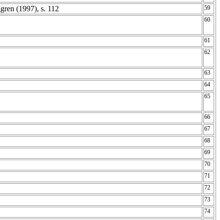
ggren (1997), s. 112
59
60
61
62
63
64
65
66
67
68
69
70
71
72
73
74