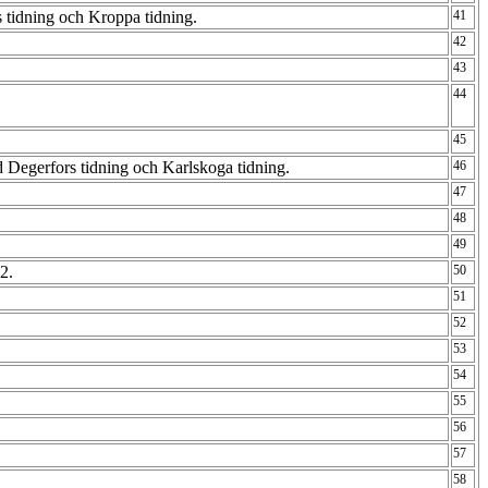
 tidning och Kroppa tidning.
41
42
43
44
45
d Degerfors tidning och Karlskoga tidning.
46
47
48
49
42.
50
51
52
53
54
55
56
57
58