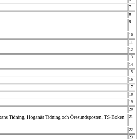
7
8
9
10
11
12
13
14
15
16
17
18
19
20
ppans Tidning, Höganäs Tidning och Öresundsposten. TS-Boken
21
22
23