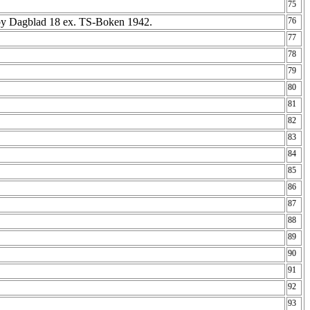
75
by Dagblad 18 ex. TS-Boken 1942.
76
77
78
79
80
81
82
83
84
85
86
87
88
89
90
91
92
93