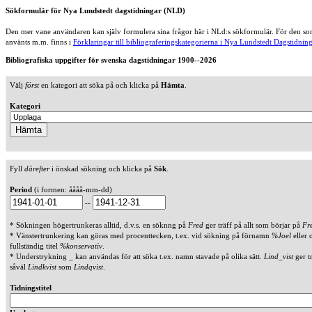
Sökformulär för Nya Lundstedt dagstidningar (NLD)
Den mer vane användaren kan själv formulera sina frågor här i NLd:s sökformulär. För den som
använts m.m. finns i
Förklaringar till bibliograferingskategorierna i Nya Lundstedt Dagstidning
Bibliografiska uppgifter för svenska dagstidningar 1900--2026
Välj
först
en kategori att söka på och klicka på
Hämta
.
Kategori
Fyll
därefter
i önskad sökning och klicka på
Sök
.
Period
(i formen: åååå-mm-dd)
--
* Sökningen högertrunkeras alltid, d.v.s. en söknng på
Fred
ger träff på allt som börjar på
Fr
* Vänstertrunkering kan göras med procenttecken, t.ex. vid sökning på förnamn
%Joel
eller 
fullständig titel
%konservativ
.
* Understrykning _ kan användas för att söka t.ex. namn stavade på olika sätt.
Lind_vist
ger t
såväl
Lindkvist
som
Lindqvist
.
Tidningstitel