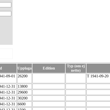
Typ (om ej
d
Upplaga
Edition
netto)
941-09-01
26200
T 1941-09-20
941-12-31
13800
941-12-31
29600
941-12-31
30200
941-12-31
6600
943-12-31
1500