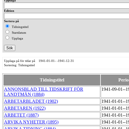
Upplaga
Edition
Sortera på
Tidningstitel
Startdatum
Upplaga
Upplaga på för titlar på 1941-01-01- -1941-12-31
Sortering: Tidningstitel
Tidningstitel
Perio
ANNONSBLAD TILL TIDSKRIFT FÖR
1941-09-01--1
LANDTMÄN (1884)
ARBETARBLADET (1902)
1941-01-01--1
ARBETAREN (1922)
1941-01-01--1
ARBETET (1887)
1941-01-01--1
ARVIKA NYHETER (1895)
1941-01-01--1
ARVIKA TIDNING (1884)
1941-01-01--1