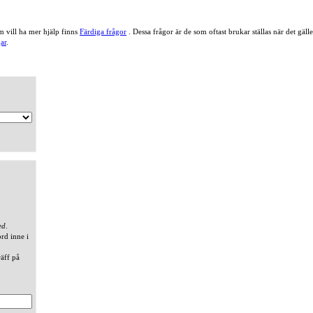
 vill ha mer hjälp finns
Färdiga frågor
. Dessa frågor är de som oftast brukar ställas när det gä
ar
.
ed
.
ord inne i
räff på