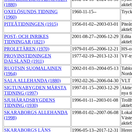
(1880)
aktie
OXELÖSUNDS TIDNING
1960-11-15--
Tryck
(1960)
PITEÅTIDNINGEN (1915)
1956-01-02--2003-03-01
Piteå
aktie
POST- OCH INRIKES
2001-08-27--2006-12-29
Edita
TIDNINGAR (1821)
aktie
PROLETÄREN (1970)
1979-01-05--2006-12-21
HS-of
PROVINSTIDNINGEN
1977-02-19--2013-12-31
VF-t
DALSLAND (1911)
RUOTSIN SUOMALAINEN
2002-01-03--2004-05-13
Tablo
(1964)
Norde
SALA ALLEHANDA (1880)
1992-02-26--2006-04-30
VLT 
SIGTUNABYGDEN MÄRSTA
1997-01-15--2003-12-29
Aktie
TIDNING (1997)
nya t
SJUHÄRADSBYGDENS
1996-01-11--2003-01-08
Trollh
TIDNING (1930)
aktie
SKARABORGS ALLEHANDA
1998-01-02--2007-06-08
Lokal
(1998)
Väste
aktie
SKARABORGS LÄNS
1996-05-13--2017-12-31
Heren