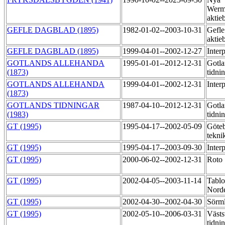
Werm
aktie
GEFLE DAGBLAD (1895)
1982-01-02--2003-10-31
Gefle
aktie
GEFLE DAGBLAD (1895)
1999-04-01--2002-12-27
Inter
GOTLANDS ALLEHANDA
1995-01-01--2012-12-31
Gotla
(1873)
tidni
GOTLANDS ALLEHANDA
1999-04-01--2002-12-31
Inter
(1873)
GOTLANDS TIDNINGAR
1987-04-10--2012-12-31
Gotla
(1983)
tidni
GT (1995)
1995-04-17--2002-05-09
Göteb
tekni
GT (1995)
1995-04-17--2003-09-30
Inter
GT (1995)
2000-06-02--2002-12-31
Roto
GT (1995)
2002-04-05--2003-11-14
Tablo
Norde
GT (1995)
2002-04-30--2002-04-30
Sörml
GT (1995)
2002-05-10--2006-03-31
Västs
tidni