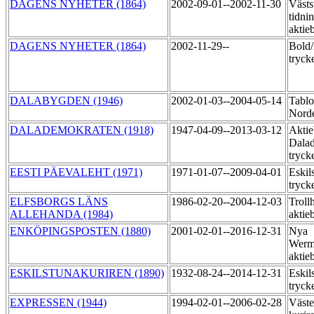
DAGENS NYHETER (1864)
2002-09-01--2002-11-30
Västs
tidni
aktie
DAGENS NYHETER (1864)
2002-11-29--
Bold/
tryck
DALABYGDEN (1946)
2002-01-03--2004-05-14
Tablo
Norde
DALADEMOKRATEN (1918)
1947-04-09--2013-03-12
Aktie
Dala
tryck
EESTI PÄEVALEHT (1971)
1971-01-07--2009-04-01
Eskil
tryck
ELFSBORGS LÄNS
1986-02-20--2004-12-03
Trollh
ALLEHANDA (1984)
aktie
ENKÖPINGSPOSTEN (1880)
2001-02-01--2016-12-31
Nya
Werm
aktie
ESKILSTUNAKURIREN (1890)
1932-08-24--2014-12-31
Eskil
tryck
EXPRESSEN (1944)
1994-02-01--2006-02-28
Väste