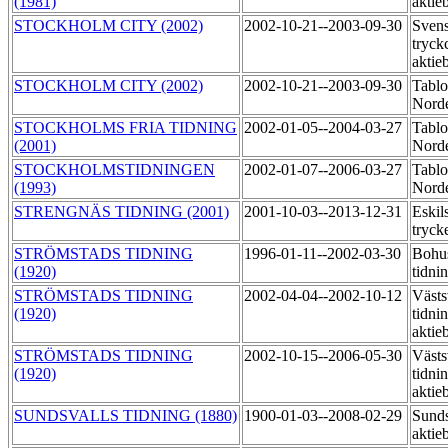
(1981)
aktie
STOCKHOLM CITY (2002)
2002-10-21--2003-09-30
Sven
tryck
aktie
STOCKHOLM CITY (2002)
2002-10-21--2003-09-30
Tablo
Norde
STOCKHOLMS FRIA TIDNING
2002-01-05--2004-03-27
Tablo
(2001)
Nord
STOCKHOLMSTIDNINGEN
2002-01-07--2006-03-27
Tablo
(1993)
Norde
STRENGNÄS TIDNING (2001)
2001-10-03--2013-12-31
Eskil
tryck
STRÖMSTADS TIDNING
1996-01-11--2002-03-30
Bohu
(1920)
tidni
STRÖMSTADS TIDNING
2002-04-04--2002-10-12
Västs
(1920)
tidni
aktie
STRÖMSTADS TIDNING
2002-10-15--2006-05-30
Västs
(1920)
tidni
aktie
SUNDSVALLS TIDNING (1880)
1900-01-03--2008-02-29
Sunds
aktie