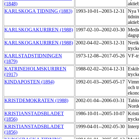
(1848)
aktie
KARLSKOGA TIDNING (1883)
1993-10-01--2003-12-31
Nya 
tidni
aktie
KARLSKOGAKURIREN (1988)
1997-02-10--2002-03-30
Medi
dagsp
KARLSKOGAKURIREN (1988)
2002-04-02--2003-12-31
Nerik
tryck
KARLSTADSTIDNINGEN
1973-12-08--2017-05-26
VF-t
(1879)
KATRINEHOLMSKURIREN
1988-02-02--2014-12-31
Eskil
(1917)
tryck
KINDAPOSTEN (1894)
1992-01-03--2005-05-17
Vimme
och t
ekon
KRISTDEMOKRATEN (1988)
2002-01-04--2006-03-31
Tablo
Nord
KRISTIANSTADSBLADET
1986-10-01--2005-10-07
Krist
(1856)
tryck
KRISTIANSTADSBLADET
1999-04-01--2002-05-30
Inter
(1856)