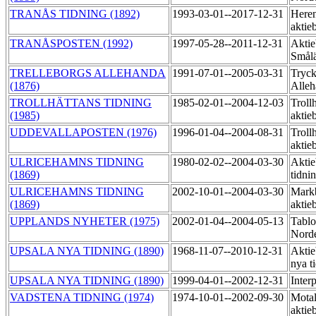
TRANÅS TIDNING (1892)
1993-03-01--2017-12-31
Heren
aktie
TRANÅSPOSTEN (1992)
1997-05-28--2011-12-31
Aktie
Smål
TRELLEBORGS ALLEHANDA
1991-07-01--2005-03-31
Tryck
(1876)
Alle
TROLLHÄTTANS TIDNING
1985-02-01--2004-12-03
Trollh
(1985)
aktie
UDDEVALLAPOSTEN (1976)
1996-01-04--2004-08-31
Trollh
aktie
ULRICEHAMNS TIDNING
1980-02-02--2004-03-30
Aktie
(1869)
tidni
ULRICEHAMNS TIDNING
2002-10-01--2004-03-30
Markb
(1869)
aktie
UPPLANDS NYHETER (1975)
2002-01-04--2004-05-13
Tablo
Norde
UPSALA NYA TIDNING (1890)
1968-11-07--2010-12-31
Aktie
nya t
UPSALA NYA TIDNING (1890)
1999-04-01--2002-12-31
Inter
VADSTENA TIDNING (1974)
1974-10-01--2002-09-30
Motal
aktie