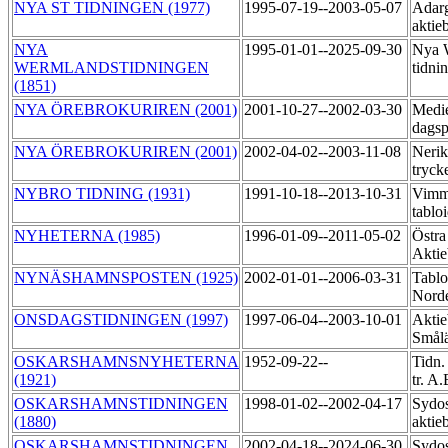
NYA ST TIDNINGEN (1977)
1995-07-19--2003-05-07
Adarg
aktie
NYA
1995-01-01--2025-09-30
Nya 
WERMLANDSTIDNINGEN
tidni
(1851)
NYA ÖREBROKURIREN (2001)
2001-10-27--2002-03-30
Medi
dagsp
NYA ÖREBROKURIREN (2001)
2002-04-02--2003-11-08
Nerik
tryck
NYBRO TIDNING (1931)
1991-10-18--2013-10-31
Vimme
tablo
NYHETERNA (1985)
1996-01-09--2011-05-02
Östra
Akti
NYNÄSHAMNSPOSTEN (1925)
2002-01-01--2006-03-31
Tablo
Norde
ONSDAGSTIDNINGEN (1997)
1997-06-04--2003-10-01
Aktie
Smål
OSKARSHAMNSNYHETERNA
1952-09-22--
Tidn.
(1921)
tr. A
OSKARSHAMNSTIDNINGEN
1998-01-02--2002-04-17
Sydos
(1880)
aktie
OSKARSHAMNSTIDNINGEN
2002-04-18--2024-06-30
Sydos