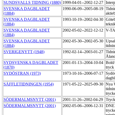
SUNDSVALLS TIDNING (1880)
1999-04-01--2002-12-27
Inter
SVENSKA DAGBLADET
1990-06-09--2005-08-19
Tidni
(1884)
aktie
SVENSKA DAGBLADET
1993-10-19--2002-04-30
Göteb
(1884)
tekni
SVENSKA DAGBLADET
2002-05-02--2022-12-12
V-T
(1884)
SVENSKA DAGBLADET
2002-05-30--2002-05-30
Upsal
(1884)
tidni
SVERIGENYTT (1948)
1992-02-14--2003-01-27
Tidni
Åland
SYDSVENSKA DAGBLADET
2001-01-13--2004-10-04
Bold
(1870)
tryck
SYDÖSTRAN (1973)
1973-10-16--2006-07-17
Sydös
dagbl
SÄFFLETIDNINGEN (1954)
1971-05-22--2025-09-30
Nya 
tidni
tryck
SÖDERMALMSNYTT (2001)
2001-11-26--2002-04-29
Tryc
SÖDERMALMSNYTT (2001)
2002-05-06--2006-12-31
DNE
tryck
print