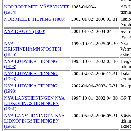
NORRORT MED VÄSBYNYTT
1985-04-03--
AB U
(1984)
tidni
NORRTELJE TIDNING (1880)
2002-01-02--2006-03-31
Tablo
Norde
NYA DAGEN (1999)
2001-01-02--2004-04-15
Sven
tryck
NYA
1990-10-01--2025-09-30
Nya
KRISTINEHAMNSPOSTEN
Werm
(1885)
aktie
NYA LUDVIKA TIDNING
1993-10-01--2002-03-30
Bergs
(1993)
tidni
NYA LUDVIKA TIDNING
2002-04-02--2006-12-31
Dalar
(1993)
komm
NYA LUDVIKA TIDNING
2002-04-04--2002-12-31
Inter
(1993)
NYA LÄNSTIDNINGEN NYA
1997-10-01--2002-04-30
GP-T
LIDKÖPINGSTIDNINGEN
(1961)
NYA LÄNSTIDNINGEN NYA
2002-05-02--2006-05-31
Västs
LIDKÖPINGSTIDNINGEN
tidni
(1961)
aktie