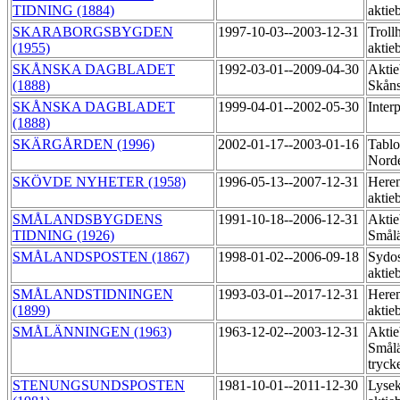
TIDNING (1884)
aktie
SKARABORGSBYGDEN
1997-10-03--2003-12-31
Trollh
(1955)
aktie
SKÅNSKA DAGBLADET
1992-03-01--2009-04-30
Aktie
(1888)
Skåns
SKÅNSKA DAGBLADET
1999-04-01--2002-05-30
Inter
(1888)
SKÄRGÅRDEN (1996)
2002-01-17--2003-01-16
Tablo
Norde
SKÖVDE NYHETER (1958)
1996-05-13--2007-12-31
Heren
aktie
SMÅLANDSBYGDENS
1991-10-18--2006-12-31
Aktie
TIDNING (1926)
Smål
SMÅLANDSPOSTEN (1867)
1998-01-02--2006-09-18
Sydos
aktie
SMÅLANDSTIDNINGEN
1993-03-01--2017-12-31
Heren
(1899)
aktie
SMÅLÄNNINGEN (1963)
1963-12-02--2003-12-31
Aktie
Smål
tryck
STENUNGSUNDSPOSTEN
1981-10-01--2011-12-30
Lysek