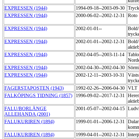
kurir
EXPRESSEN (1944)
1994-09-18--2003-09-30
Tryck
EXPRESSEN (1944)
2000-06-02--2002-12-31
Roto
EXPRESSEN (1944)
2002-01-01--
Bold
tryck
EXPRESSEN (1944)
2002-01-01--2002-12-31
Bold/
aktie
EXPRESSEN (1944)
2002-04-05--2003-11-14
Tablo
Norde
EXPRESSEN (1944)
2002-04-30--2002-04-30
Sörml
EXPRESSEN (1944)
2002-12-11--2003-10-31
Västs
tryck
FAGERSTAPOSTEN (1943)
1992-02-26--2006-04-30
VLT 
FALKÖPINGS TIDNING (1857)
1996-09-02--2017-12-31
Heren
aktie
FALU/BORLÄNGE
2001-05-07--2002-04-15
Ludv
ALLEHANDA (2001)
FALUKURIREN (1894)
1999-01-01--2006-12-31
Dalar
komm
FALUKURIREN (1894)
1999-04-01--2002-12-31
Inter