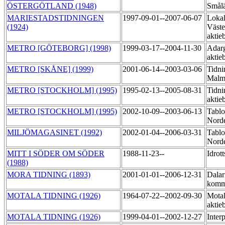
ÖSTERGÖTLAND (1948)
Smål
MARIESTADSTIDNINGEN
1997-09-01--2007-06-07
Lokal
(1924)
Väste
aktie
METRO [GÖTEBORG] (1998)
1999-03-17--2004-11-30
Adarg
aktie
METRO [SKÅNE] (1999)
2001-06-14--2003-03-06
Tidni
Mal
METRO [STOCKHOLM] (1995)
1995-02-13--2005-08-31
Tidni
aktie
METRO [STOCKHOLM] (1995)
2002-10-09--2003-06-13
Tablo
Norde
MILJÖMAGASINET (1992)
2002-01-04--2006-03-31
Tablo
Norde
MITT I SÖDER OM SÖDER
1988-11-23--
Idrot
(1988)
MORA TIDNING (1893)
2001-01-01--2006-12-31
Dalar
komm
MOTALA TIDNING (1926)
1964-07-22--2002-09-30
Motal
aktie
MOTALA TIDNING (1926)
1999-04-01--2002-12-27
Inter