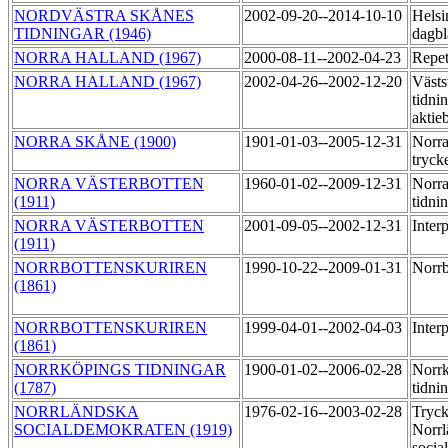
NORDVÄSTRA SKÅNES
2002-09-20--2014-10-10
Helsi
TIDNINGAR (1946)
dagbl
NORRA HALLAND (1967)
2000-08-11--2002-04-23
Repet
NORRA HALLAND (1967)
2002-04-26--2002-12-20
Västs
tidni
aktie
NORRA SKÅNE (1900)
1901-01-03--2005-12-31
Norra
tryck
NORRA VÄSTERBOTTEN
1960-01-02--2009-12-31
Norra
(1911)
tidni
NORRA VÄSTERBOTTEN
2001-09-05--2002-12-31
Inter
(1911)
NORRBOTTENSKURIREN
1990-10-22--2009-01-31
Norrb
(1861)
NORRBOTTENSKURIREN
1999-04-01--2002-04-03
Inter
(1861)
NORRKÖPINGS TIDNINGAR
1900-01-02--2006-02-28
Norr
(1787)
tidni
NORRLÄNDSKA
1976-02-16--2003-02-28
Tryck
SOCIALDEMOKRATEN (1919)
Norrl
socia