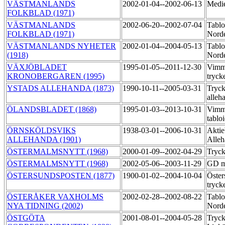
VÄSTMANLANDS
2002-01-04--2002-06-13
Medi
FOLKBLAD (1971)
VÄSTMANLANDS
2002-06-20--2002-07-04
Tablo
FOLKBLAD (1971)
Nord
VÄSTMANLANDS NYHETER
2002-01-04--2004-05-13
Tablo
(1918)
Norde
VÄXJÖBLADET
1995-01-05--2011-12-30
Vimm
KRONOBERGAREN (1995)
tryck
YSTADS ALLEHANDA (1873)
1990-10-11--2005-03-31
Tryck
alleh
ÖLANDSBLADET (1868)
1995-01-03--2013-10-31
Vimme
tablo
ÖRNSKÖLDSVIKS
1938-03-01--2006-10-31
Aktie
ALLEHANDA (1901)
Alleh
ÖSTERMALMSNYTT (1968)
2000-01-09--2002-04-29
Tryc
ÖSTERMALMSNYTT (1968)
2002-05-06--2003-11-29
GD m
ÖSTERSUNDSPOSTEN (1877)
1900-01-02--2004-10-04
Öster
tryck
ÖSTERÅKER VAXHOLMS
2002-02-28--2002-08-22
Tablo
NYA TIDNING (2002)
Nord
ÖSTGÖTA
2001-08-01--2004-05-28
Tryck