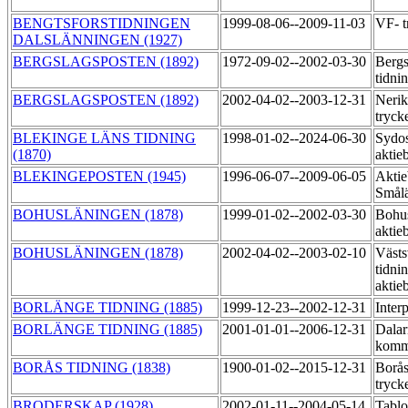
BENGTSFORSTIDNINGEN
1999-08-06--2009-11-03
VF- t
DALSLÄNNINGEN (1927)
BERGSLAGSPOSTEN (1892)
1972-09-02--2002-03-30
Bergs
tidni
BERGSLAGSPOSTEN (1892)
2002-04-02--2003-12-31
Nerik
tryck
BLEKINGE LÄNS TIDNING
1998-01-02--2024-06-30
Sydos
(1870)
aktie
BLEKINGEPOSTEN (1945)
1996-06-07--2009-06-05
Aktie
Smål
BOHUSLÄNINGEN (1878)
1999-01-02--2002-03-30
Bohu
aktie
BOHUSLÄNINGEN (1878)
2002-04-02--2003-02-10
Västs
tidni
aktie
BORLÄNGE TIDNING (1885)
1999-12-23--2002-12-31
Inter
BORLÄNGE TIDNING (1885)
2001-01-01--2006-12-31
Dalar
komm
BORÅS TIDNING (1838)
1900-01-02--2015-12-31
Borås
tryck
BRODERSKAP (1928)
2002-01-11--2004-05-14
Tablo