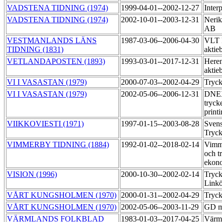
VADSTENA TIDNING (1974)
1999-04-01--2002-12-27
Inter
VADSTENA TIDNING (1974)
2002-10-01--2003-12-31
Nerik
AB
VESTMANLANDS LÄNS
1987-03-06--2006-04-30
VLT 
TIDNING (1831)
aktie
VETLANDAPOSTEN (1893)
1993-03-01--2017-12-31
Heren
aktie
VI I VASASTAN (1979)
2000-07-03--2002-04-29
Tryc
VI I VASASTAN (1979)
2002-05-06--2006-12-31
DNE
tryck
print
VIIKKOVIESTI (1971)
1997-01-15--2003-08-28
Sven
Tryck
VIMMERBY TIDNING (1884)
1992-01-02--2018-02-14
Vimme
och t
ekon
VISION (1996)
2000-10-30--2002-02-14
Tryck
Link
VÅRT KUNGSHOLMEN (1970)
2000-01-31--2002-04-29
Tryc
VÅRT KUNGSHOLMEN (1970)
2002-05-06--2003-11-29
GD m
VÄRMLANDS FOLKBLAD
1983-01-03--2017-04-25
Värml