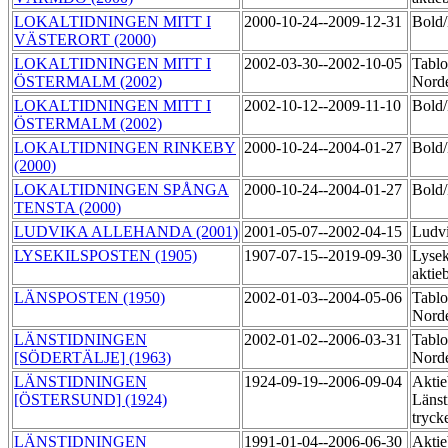
LOKALTIDNINGEN MITT I
2000-10-24--2009-12-31
Bol
VÄSTERORT (2000)
LOKALTIDNINGEN MITT I
2002-03-30--2002-10-05
Tablo
ÖSTERMALM (2002)
Norde
LOKALTIDNINGEN MITT I
2002-10-12--2009-11-10
Bol
ÖSTERMALM (2002)
LOKALTIDNINGEN RINKEBY
2000-10-24--2004-01-27
Bol
(2000)
LOKALTIDNINGEN SPÅNGA
2000-10-24--2004-01-27
Bol
TENSTA (2000)
LUDVIKA ALLEHANDA (2001)
2001-05-07--2002-04-15
Ludv
LYSEKILSPOSTEN (1905)
1907-07-15--2019-09-30
Lysek
aktie
LÄNSPOSTEN (1950)
2002-01-03--2004-05-06
Tablo
Norde
LÄNSTIDNINGEN
2002-01-02--2006-03-31
Tablo
[SÖDERTÄLJE] (1963)
Norde
LÄNSTIDNINGEN
1924-09-19--2006-09-04
Aktie
[ÖSTERSUND] (1924)
Länst
tryck
LÄNSTIDNINGEN
1991-01-04--2006-06-30
Aktie