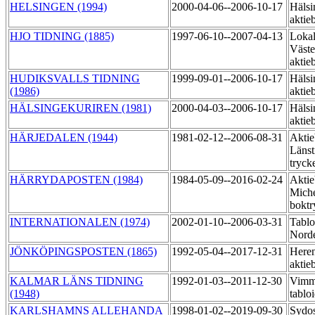
HELSINGEN (1994)
2000-04-06--2006-10-17
Hälsi
aktie
HJO TIDNING (1885)
1997-06-10--2007-04-13
Lokal
Väste
aktie
HUDIKSVALLS TIDNING
1999-09-01--2006-10-17
Hälsi
(1986)
aktie
HÄLSINGEKURIREN (1981)
2000-04-03--2006-10-17
Hälsi
aktie
HÄRJEDALEN (1944)
1981-02-12--2006-08-31
Aktie
Länst
tryck
HÄRRYDAPOSTEN (1984)
1984-05-09--2016-02-24
Aktie
Miche
boktr
INTERNATIONALEN (1974)
2002-01-10--2006-03-31
Tablo
Nord
JÖNKÖPINGSPOSTEN (1865)
1992-05-04--2017-12-31
Heren
aktie
KALMAR LÄNS TIDNING
1992-01-03--2011-12-30
Vimme
(1948)
tablo
KARLSHAMNS ALLEHANDA
1998-01-02--2019-09-30
Sydos