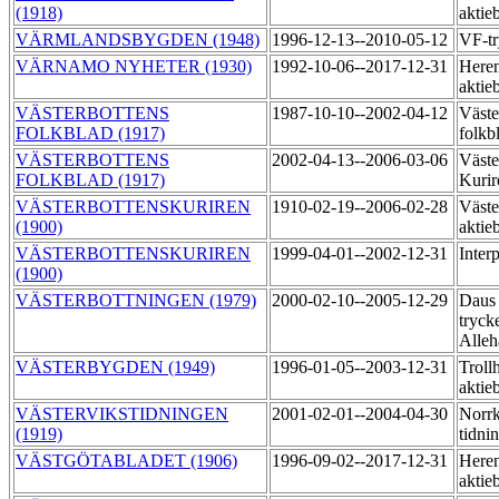
(1918)
aktie
VÄRMLANDSBYGDEN (1948)
1996-12-13--2010-05-12
VF-tr
VÄRNAMO NYHETER (1930)
1992-10-06--2017-12-31
Heren
aktie
VÄSTERBOTTENS
1987-10-10--2002-04-12
Väste
FOLKBLAD (1917)
folkb
VÄSTERBOTTENS
2002-04-13--2006-03-06
Väste
FOLKBLAD (1917)
Kurir
VÄSTERBOTTENSKURIREN
1910-02-19--2006-02-28
Väste
(1900)
aktie
VÄSTERBOTTENSKURIREN
1999-04-01--2002-12-31
Inter
(1900)
VÄSTERBOTTNINGEN (1979)
2000-02-10--2005-12-29
Daus
tryck
Alle
VÄSTERBYGDEN (1949)
1996-01-05--2003-12-31
Trollh
aktie
VÄSTERVIKSTIDNINGEN
2001-02-01--2004-04-30
Norr
(1919)
tidni
VÄSTGÖTABLADET (1906)
1996-09-02--2017-12-31
Heren
aktie