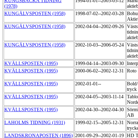
KUNGSBACKA TIDNING
1994-01-01--2005-05-12
Markb
(1978)
aktie
KUNGÄLVSPOSTEN (1958)
1998-07-02--2002-03-28
Bohu
Akti
KUNGÄLVSPOSTEN (1958)
2002-04-04--2002-09-26
Västs
tidni
aktie
KUNGÄLVSPOSTEN (1958)
2002-10-03--2006-05-24
Västs
tidni
aktie
KVÄLLSPOSTEN (1995)
1999-04-14--2003-09-30
Inter
KVÄLLSPOSTEN (1995)
2000-06-02--2002-12-31
Roto
KVÄLLSPOSTEN (1995)
2002-01-01--
Bold
tryck
KVÄLLSPOSTEN (1995)
2002-04-05--2003-11-14
Tablo
Norde
KVÄLLSPOSTEN (1995)
2002-04-30--2002-04-30
Sörml
AB
LAHOLMS TIDNING (1931)
1999-02-15--2005-12-31
Norra
tryck
LANDSKRONAPOSTEN (1896)
2001-09-29--2002-01-19
HD T