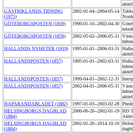
aktie
GÄSTRIKLANDS TIDNING
2002-01-04--2004-05-14
Tablo
(1975)
Norde
GÖTEBORGSPOSTEN (1859)
1990-01-10--2002-04-30
Göteb
tekni
GÖTEBORGSPOSTEN (1859)
2002-05-02--2006-05-31
Västs
tidni
HALLANDS NYHETER (1919)
1995-01-01--2006-03-31
Halla
aktie
HALLANDSPOSTEN (1857)
1995-01-01--2002-03-31
Halla
tidni
aktie
HALLANDSPOSTEN (1857)
1999-04-01--2002-12-31
Inter
HALLANDSPOSTEN (1857)
2002-04-01--2006-05-31
Västs
tidni
aktie
HAPARANDABLADET (1882)
1997-01-03--2003-02-28
Piteå
HELSINGBORGS DAGBLAD
2000-06-20--2002-01-19
HD Ti
(1884)
Akti
HELSINGBORGS DAGBLAD
2002-01-20--2014-10-10
Helsi
(1884)
dagbl