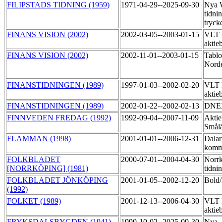
FILIPSTADS TIDNING (1959)
1971-04-29--2025-09-30
Nya 
tidni
tryck
FINANS VISION (2002)
2002-03-05--2003-01-15
VLT 
aktie
FINANS VISION (2002)
2002-11-01--2003-01-15
Tablo
Nord
FINANSTIDNINGEN (1989)
1997-01-03--2002-02-20
VLT 
aktie
FINANSTIDNINGEN (1989)
2002-01-22--2002-02-13
DNEX
FINNVEDEN FREDAG (1992)
1992-09-04--2007-11-09
Aktie
Smål
FLAMMAN (1998)
2001-01-01--2006-12-31
Dalar
komm
FOLKBLADET
2000-07-01--2004-04-30
Norr
[NORRKÖPING] (1981)
tidni
FOLKBLADET JÖNKÖPING
2001-01-05--2002-12-20
Bold
(1992)
FOLKET (1989)
2001-12-13--2006-04-30
VLT 
aktie
FRYKSDALSBYGDEN (1941)
1990-10-02--2025-09-30
Nya