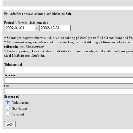
Fyll
därefter
i önskad sökning och klicka på
Sök
.
Period
(i formen: åååå-mm-dd)
--
* Sökningen högertrunkeras alltid, d.v.s. en söknng på
Fred
ger träff på allt som börjar på
Fr
* Vänstertrunkering kan göras med procenttecken, t.ex. vid sökning på förnamn
%Joel
eller 
fullständig titel
%konservativ
.
* Understrykning _ kan användas för att söka t.ex. namn stavade på olika sätt.
Lind_vist
ger t
såväl
Lindkvist
som
Lindqvist
.
Tidningstitel
Tryckeri
Ort
Sortera på
Tidningstitel
Startdatum
Tryckeri