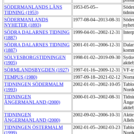
SÖDERMANLANDS LÄNS
1953-05-05--
Söder
TIDNING (1953)
tidni
SÖDERMANLANDS
1977-08-04--2013-08-31
Söde
NYHETER (1893)
nyhet
SÖDRA DALARNES TIDNING
1999-04-01--2002-12-31
Inter
(1887)
SÖDRA DALARNES TIDNING
2001-01-01--2006-12-31
Dalar
(1887)
komm
SÖLVESBORGSTIDNINGEN
1998-01-02--2019-09-30
Sydos
(1905)
aktie
SÖRMLANDSBYGDEN (1927)
1997-01-16--2009-12-31
VF-t
TEMPUS (1980)
1997-09-18--2021-02-12
Norra
TIDNINGEN SÖDERMALM
2002-01-01--2002-10-05
Tablo
(1993)
Nord
TIDNINGEN
2000-01-03--2002-08-31
Tidni
ÅNGERMANLAND (2000)
Ånge
aktie
TIDNINGEN
2002-09-02--2006-10-31
Aktie
ÅNGERMANLAND (2000)
Alleh
TIDNINGEN ÖSTERMALM
2002-01-05--2002-03-23
Tablo
(1999)
Nord