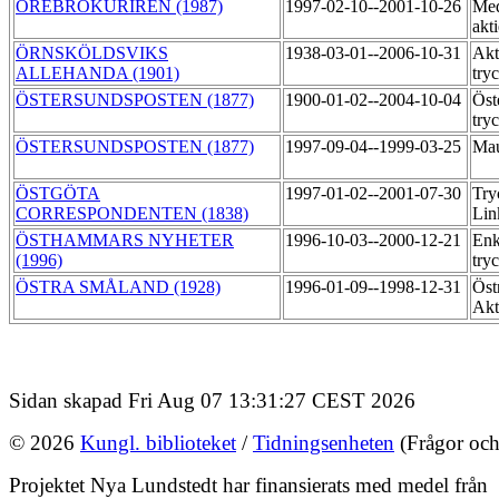
ÖREBROKURIREN (1987)
1997-02-10--2001-10-26
Med
akt
ÖRNSKÖLDSVIKS
1938-03-01--2006-10-31
Akt
ALLEHANDA (1901)
try
ÖSTERSUNDSPOSTEN (1877)
1900-01-02--2004-10-04
Öst
try
ÖSTERSUNDSPOSTEN (1877)
1997-09-04--1999-03-25
Mau
ÖSTGÖTA
1997-01-02--2001-07-30
Try
CORRESPONDENTEN (1838)
Lin
ÖSTHAMMARS NYHETER
1996-10-03--2000-12-21
Enk
(1996)
try
ÖSTRA SMÅLAND (1928)
1996-01-09--1998-12-31
Öst
Akt
Sidan skapad Fri Aug 07 13:31:27 CEST 2026
© 2026
Kungl. biblioteket
/
Tidningsenheten
(Frågor och
Projektet Nya Lundstedt har finansierats med medel från