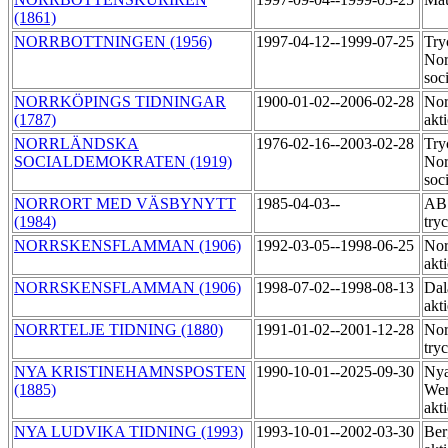
(1861)
NORRBOTTNINGEN (1956)
1997-04-12--1999-07-25
Try
Nor
soc
NORRKÖPINGS TIDNINGAR
1900-01-02--2006-02-28
Nor
(1787)
akt
NORRLÄNDSKA
1976-02-16--2003-02-28
Try
SOCIALDEMOKRATEN (1919)
Nor
soc
NORRORT MED VÄSBYNYTT
1985-04-03--
AB 
(1984)
try
NORRSKENSFLAMMAN (1906)
1992-03-05--1998-06-25
Norr
akt
NORRSKENSFLAMMAN (1906)
1998-07-02--1998-08-13
Dal
akt
NORRTELJE TIDNING (1880)
1991-01-02--2001-12-28
Nor
try
NYA KRISTINEHAMNSPOSTEN
1990-10-01--2025-09-30
Ny
(1885)
Wer
akt
NYA LUDVIKA TIDNING (1993)
1993-10-01--2002-03-30
Ber