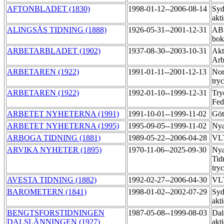
AFTONBLADET (1830)
1998-01-12--2006-08-14
Syd
akt
ALINGSÅS TIDNING (1888)
1926-05-31--2001-12-31
AB 
bok
ARBETARBLADET (1902)
1937-08-30--2003-10-31
Akt
Arb
ARBETAREN (1922)
1991-01-11--2001-12-13
Nor
try
ARBETAREN (1922)
1992-01-10--1999-12-31
Try
Fed
ARBETET NYHETERNA (1991)
1991-10-01--1999-11-02
Göt
ARBETET NYHETERNA (1995)
1995-09-05--1999-11-02
Nya
ARBOGA TIDNING (1881)
1989-05-22--2006-04-28
VLT
ARVIKA NYHETER (1895)
1970-11-06--2025-09-30
Nya
Tid
try
AVESTA TIDNING (1882)
1992-02-27--2006-04-30
VLT
BAROMETERN (1841)
1998-01-02--2002-07-29
Syd
akt
BENGTSFORSTIDNINGEN
1987-05-08--1999-08-03
Dal
DALSLÄNNINGEN (1927)
akt