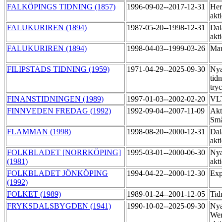
FALKÖPINGS TIDNING (1857)
1996-09-02--2017-12-31
Her
akt
FALUKURIREN (1894)
1987-05-20--1998-12-31
Dal
akt
FALUKURIREN (1894)
1998-04-03--1999-03-26
Mau
FILIPSTADS TIDNING (1959)
1971-04-29--2025-09-30
Nya
tid
try
FINANSTIDNINGEN (1989)
1997-01-03--2002-02-20
VLT
FINNVEDEN FREDAG (1992)
1992-09-04--2007-11-09
Akt
Små
FLAMMAN (1998)
1998-08-20--2000-12-31
Dal
akt
FOLKBLADET [NORRKÖPING]
1995-03-01--2000-06-30
Nya
(1981)
akt
FOLKBLADET JÖNKÖPING
1994-04-22--2000-12-30
Exp
(1992)
FOLKET (1989)
1989-01-24--2001-12-05
Tid
FRYKSDALSBYGDEN (1941)
1990-10-02--2025-09-30
Ny
Wer