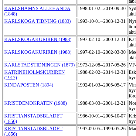
tab
KARLSHAMNS ALLEHANDA
1998-01-02--2019-09-30
Syd
(1848)
akt
KARLSKOGA TIDNING (1883)
1993-10-01--2003-12-31
Nya
tid
akt
KARLSKOGAKURIREN (1988)
1997-02-10--2000-12-31
Kar
akt
KARLSKOGAKURIREN (1988)
1997-02-10--2002-03-30
Med
akt
KARLSTADSTIDNINGEN (1879)
1973-12-08--2017-05-26
VF-
KATRINEHOLMSKURIREN
1988-02-02--2014-12-31
Esk
(1917)
try
KINDAPOSTEN (1894)
1992-01-03--2005-05-17
Vim
try
för
KRISTDEMOKRATEN (1988)
1988-03-03--2001-12-21
Nor
try
KRISTIANSTADSBLADET
1986-10-01--2005-10-07
Kri
(1856)
try
KRISTIANSTADSBLADET
1997-09-05--1999-05-26
Mau
(1856)