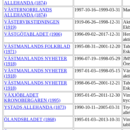
ALLEHANDA (1874)
VÄSTERNORRLANDS
1997-10-16--1999-03-31
Mau
ALLEHANDA (1874)
VÄSTERVIKSTIDNINGEN
1919-06-26--1998-12-31
Akt
(1919)
Ekb
VÄSTGÖTABLADET (1906)
1996-09-02--2017-12-31
Her
akt
VÄSTMANLANDS FOLKBLAD
1995-08-31--2001-12-20
Tab
(1971)
Esk
VÄSTMANLANDS NYHETER
1996-07-19--1998-05-29
JMS
(1918)
Öre
VÄSTMANLANDS NYHETER
1997-01-03--1998-05-15
Vär
(1918)
akt
VÄSTMANLANDS NYHETER
1998-06-05--2001-12-21
Tab
(1918)
Esk
VÄXJÖBLADET
1995-01-05--2011-12-30
Vim
KRONOBERGAREN (1995)
try
YSTADS ALLEHANDA (1873)
1990-10-11--2005-03-31
Try
all
ÖLANDSBLADET (1868)
1995-01-03--2013-10-31
Vim
tab