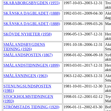
SKARABORGSBYGDEN (1955)
1997-10-03--2003-12-31
Trol
akt
SKÅNSKA DAGBLADET (1888)
1992-03-01--2009-04-30
Akt
dag
SKÅNSKA DAGBLADET (1888)
1998-03-06--1999-03-26
Mau
SKÖVDE NYHETER (1958)
1996-05-13--2007-12-31
Her
akt
SMÅLANDSBYGDENS
1991-10-18--2006-12-31
Akt
TIDNING (1926)
Små
SMÅLANDSPOSTEN (1867)
1998-01-02--2006-09-18
Syd
akt
SMÅLANDSTIDNINGEN (1899)
1993-03-01--2017-12-31
Her
akt
SMÅLÄNNINGEN (1963)
1963-12-02--2003-12-31
Akt
Små
STENUNGSUNDSPOSTEN
1981-10-01--2011-12-30
Lys
(1981)
akt
STOCKHOLMSTIDNINGEN
1998-01-12--2001-02-12
Try
(1993)
Ma
STRÖMSTADS TIDNING (1920)
1996-01-11--2002-03-30
Boh