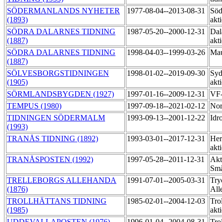
SÖDERMANLANDS NYHETER
1977-08-04--2013-08-31
Söd
(1893)
akt
SÖDRA DALARNES TIDNING
1987-05-20--2000-12-31
Dal
(1887)
akt
SÖDRA DALARNES TIDNING
1998-04-03--1999-03-26
Mau
(1887)
SÖLVESBORGSTIDNINGEN
1998-01-02--2019-09-30
Syd
(1905)
akt
SÖRMLANDSBYGDEN (1927)
1997-01-16--2009-12-31
VF-
TEMPUS (1980)
1997-09-18--2021-02-12
Nor
TIDNINGEN SÖDERMALM
1993-09-13--2001-12-22
Idr
(1993)
TRANÅS TIDNING (1892)
1993-03-01--2017-12-31
Her
akt
TRANÅSPOSTEN (1992)
1997-05-28--2011-12-31
Akt
Små
TRELLEBORGS ALLEHANDA
1991-07-01--2005-03-31
Try
(1876)
All
TROLLHÄTTANS TIDNING
1985-02-01--2004-12-03
Trol
(1985)
akt
UDDEVALLAPOSTEN (1976)
1996-01-04--2004-08-31
Trol