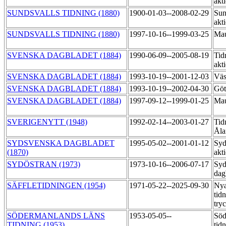
akt
SUNDSVALLS TIDNING (1880)
1900-01-03--2008-02-29
Sun
akt
SUNDSVALLS TIDNING (1880)
1997-10-16--1999-03-25
Mau
SVENSKA DAGBLADET (1884)
1990-06-09--2005-08-19
Tid
akt
SVENSKA DAGBLADET (1884)
1993-10-19--2001-12-03
Väs
SVENSKA DAGBLADET (1884)
1993-10-19--2002-04-30
Göt
SVENSKA DAGBLADET (1884)
1997-09-12--1999-01-25
Mau
SVERIGENYTT (1948)
1992-02-14--2003-01-27
Tid
Åla
SYDSVENSKA DAGBLADET
1995-05-02--2001-01-12
Syd
(1870)
akt
SYDÖSTRAN (1973)
1973-10-16--2006-07-17
Syd
dag
SÄFFLETIDNINGEN (1954)
1971-05-22--2025-09-30
Nya
tid
try
SÖDERMANLANDS LÄNS
1953-05-05--
Söd
TIDNING (1953)
tid