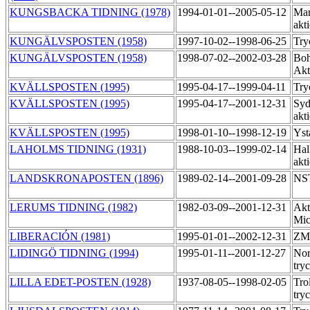
KUNGSBACKA TIDNING (1978)
1994-01-01--2005-05-12
Mar
akt
KUNGÄLVSPOSTEN (1958)
1997-10-02--1998-06-25
Try
KUNGÄLVSPOSTEN (1958)
1998-07-02--2002-03-28
Boh
Akt
KVÄLLSPOSTEN (1995)
1995-04-17--1999-04-11
Try
KVÄLLSPOSTEN (1995)
1995-04-17--2001-12-31
Syd
akt
KVÄLLSPOSTEN (1995)
1998-01-10--1998-12-19
Yst
LAHOLMS TIDNING (1931)
1988-10-03--1999-02-14
Hal
akt
LANDSKRONAPOSTEN (1896)
1989-02-14--2001-09-28
NST
LERUMS TIDNING (1982)
1982-03-09--2001-12-31
Akt
Mic
LIBERACIÓN (1981)
1995-01-01--2002-12-31
ZM 
LIDINGÖ TIDNING (1994)
1995-01-11--2001-12-27
Nor
try
LILLA EDET-POSTEN (1928)
1937-08-05--1998-02-05
Tro
try