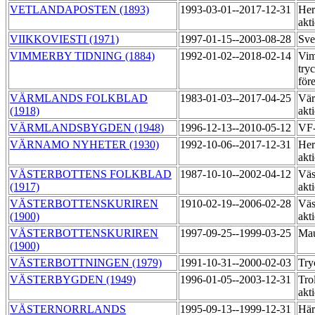
VETLANDAPOSTEN (1893)
1993-03-01--2017-12-31
Her
akt
VIIKKOVIESTI (1971)
1997-01-15--2003-08-28
Sve
VIMMERBY TIDNING (1884)
1992-01-02--2018-02-14
Vim
try
för
VÄRMLANDS FOLKBLAD
1983-01-03--2017-04-25
Vär
(1918)
akt
VÄRMLANDSBYGDEN (1948)
1996-12-13--2010-05-12
VF-
VÄRNAMO NYHETER (1930)
1992-10-06--2017-12-31
Her
akt
VÄSTERBOTTENS FOLKBLAD
1987-10-10--2002-04-12
Väs
(1917)
akt
VÄSTERBOTTENSKURIREN
1910-02-19--2006-02-28
Väs
(1900)
akt
VÄSTERBOTTENSKURIREN
1997-09-25--1999-03-25
Mau
(1900)
VÄSTERBOTTNINGEN (1979)
1991-10-31--2000-02-03
Try
VÄSTERBYGDEN (1949)
1996-01-05--2003-12-31
Trol
akt
VÄSTERNORRLANDS
1995-09-13--1999-12-31
Här