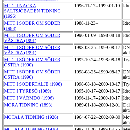
MITT I NACKA
1996-11-17--1999-01-19
Idr
SALTSJÖBADEN TIDNING
(1996)
MITT I SÖDER OM SÖDER
1988-11-23--
Idr
(1988)
MITT I SÖDER OM SÖDER
1996-01-09--1998-08-18
Idr
VÄSTRA (1991)
MITT I SÖDER OM SÖDER
1998-08-25--1999-08-17
DNE
VÄSTRA (1991)
akt
MITT I SÖDER OM SÖDER
1995-10-24--1998-08-18
Try
ÖSTRA (1990)
MITT I SÖDER OM SÖDER
1998-08-25--1999-08-17
DNE
ÖSTRA (1990)
akt
MITT I SÖDERTÄLJE (1998)
1998-08-18--2000-10-17
Try
MITT I TYRESÖ (1989)
1995-10-17--2000-10-17
Idr
MITT I VÄRMDÖ (1996)
1996-11-17--2000-10-17
Idr
MORA TIDNING (1893)
1989-01-18--2000-12-01
Dal
akt
MOTALA TIDNING (1926)
1964-07-22--2002-09-30
Mot
akt
MOTALA TIDNING (1926)
1997-11-20--1999-03-25
Mau