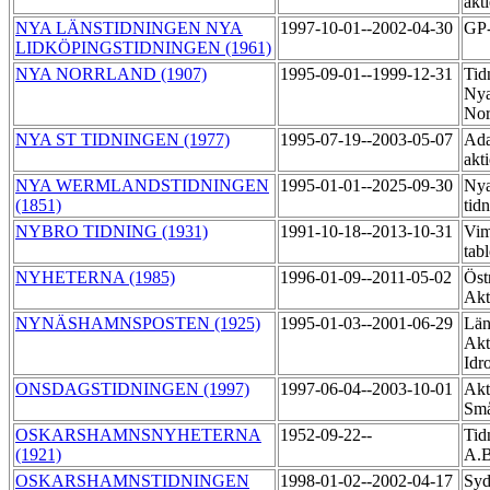
akt
NYA LÄNSTIDNINGEN NYA
1997-10-01--2002-04-30
GP
LIDKÖPINGSTIDNINGEN (1961)
NYA NORRLAND (1907)
1995-09-01--1999-12-31
Tid
Ny
Nor
NYA ST TIDNINGEN (1977)
1995-07-19--2003-05-07
Ada
akt
NYA WERMLANDSTIDNINGEN
1995-01-01--2025-09-30
Nya
(1851)
tid
NYBRO TIDNING (1931)
1991-10-18--2013-10-31
Vim
tab
NYHETERNA (1985)
1996-01-09--2011-05-02
Öst
Akt
NYNÄSHAMNSPOSTEN (1925)
1995-01-03--2001-06-29
Län
Akt
Idr
ONSDAGSTIDNINGEN (1997)
1997-06-04--2003-10-01
Akt
Små
OSKARSHAMNSNYHETERNA
1952-09-22--
Tid
(1921)
A.
OSKARSHAMNSTIDNINGEN
1998-01-02--2002-04-17
Syd