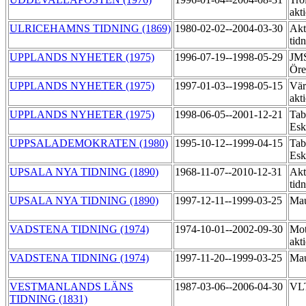
akt
ULRICEHAMNS TIDNING (1869)
1980-02-02--2004-03-30
Akt
tid
UPPLANDS NYHETER (1975)
1996-07-19--1998-05-29
JMS
Öre
UPPLANDS NYHETER (1975)
1997-01-03--1998-05-15
Vär
akt
UPPLANDS NYHETER (1975)
1998-06-05--2001-12-21
Tab
Esk
UPPSALADEMOKRATEN (1980)
1995-10-12--1999-04-15
Tab
Esk
UPSALA NYA TIDNING (1890)
1968-11-07--2010-12-31
Akt
tid
UPSALA NYA TIDNING (1890)
1997-12-11--1999-03-25
Mau
VADSTENA TIDNING (1974)
1974-10-01--2002-09-30
Mot
akt
VADSTENA TIDNING (1974)
1997-11-20--1999-03-25
Mau
VESTMANLANDS LÄNS
1987-03-06--2006-04-30
VLT
TIDNING (1831)