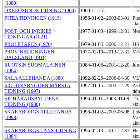
(1880)
OXELÖSUNDS TIDNING (1960)
1960-11-15--
Try
PITEÅTIDNINGEN (1915)
1956-01-02--2003-03-01
Pit
akt
POST- OCH INRIKES
1977-01-03--1999-12-31
Nor
TIDNINGAR (1821)
PROLETÄREN (1970)
1979-01-05--2006-12-21
HS-
PROVINSTIDNINGEN
1977-02-19--2013-12-31
VF-
DALSLAND (1911)
RUOTSIN SUOMALAINEN
1984-01-05--2001-12-20
Idr
(1964)
SALA ALLEHANDA (1880)
1992-02-26--2006-04-30
VLT
SIGTUNABYGDEN MÄRSTA
1997-01-15--2003-12-29
Akt
TIDNING (1997)
tid
SJUHÄRADSBYGDENS
1996-01-11--2003-01-08
Trol
TIDNING (1930)
akt
SKARABORGS ALLEHANDA
1998-01-02--2007-06-08
Lok
(1998)
Väs
akt
SKARABORGS LÄNS TIDNING
1996-05-13--2017-12-31
Her
(1884)
akt