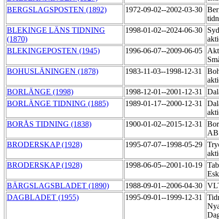
BERGSLAGSPOSTEN (1892)
1972-09-02--2002-03-30
Ber
tid
BLEKINGE LÄNS TIDNING
1998-01-02--2024-06-30
Syd
(1870)
akt
BLEKINGEPOSTEN (1945)
1996-06-07--2009-06-05
Akt
Små
BOHUSLÄNINGEN (1878)
1983-11-03--1998-12-31
Boh
akt
BORLÄNGE (1998)
1998-12-01--2001-12-31
Dal
BORLÄNGE TIDNING (1885)
1989-01-17--2000-12-31
Dal
akt
BORÅS TIDNING (1838)
1900-01-02--2015-12-31
Bor
A
BRODERSKAP (1928)
1995-07-07--1998-05-29
Try
akt
BRODERSKAP (1928)
1998-06-05--2001-10-19
Tab
Esk
BÄRGSLAGSBLADET (1890)
1988-09-01--2006-04-30
VLT
DAGBLADET (1955)
1995-09-01--1999-12-31
Tid
Nya
Dag