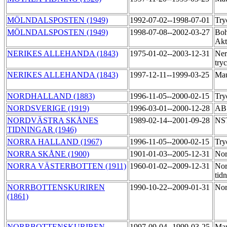
MÖLNDALSPOSTEN (1949)
1992-07-02--1998-07-01
Try
MÖLNDALSPOSTEN (1949)
1998-07-08--2002-03-27
Boh
Akt
NERIKES ALLEHANDA (1843)
1975-01-02--2003-12-31
Ner
try
NERIKES ALLEHANDA (1843)
1997-12-11--1999-03-25
Mau
NORDHALLAND (1883)
1996-11-05--2000-02-15
Try
NORDSVERIGE (1919)
1996-03-01--2000-12-28
AB 
NORDVÄSTRA SKÅNES
1989-02-14--2001-09-28
NST
TIDNINGAR (1946)
NORRA HALLAND (1967)
1996-11-05--2000-02-15
Try
NORRA SKÅNE (1900)
1901-01-03--2005-12-31
Nor
NORRA VÄSTERBOTTEN (1911)
1960-01-02--2009-12-31
Nor
tid
NORRBOTTENSKURIREN
1990-10-22--2009-01-31
Nor
(1861)
NORRBOTTENSKURIREN
1997-09-04--1999-03-25
Mau