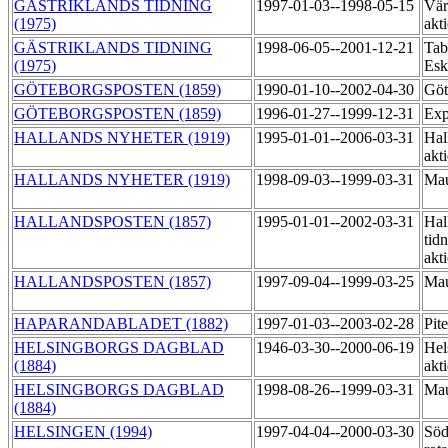
GÄSTRIKLANDS TIDNING
1997-01-03--1998-05-15
Vär
(1975)
akt
GÄSTRIKLANDS TIDNING
1998-06-05--2001-12-21
Tab
(1975)
Esk
GÖTEBORGSPOSTEN (1859)
1990-01-10--2002-04-30
Göt
GÖTEBORGSPOSTEN (1859)
1996-01-27--1999-12-31
Exp
HALLANDS NYHETER (1919)
1995-01-01--2006-03-31
Hal
akt
HALLANDS NYHETER (1919)
1998-09-03--1999-03-31
Mau
HALLANDSPOSTEN (1857)
1995-01-01--2002-03-31
Hal
tid
akt
HALLANDSPOSTEN (1857)
1997-09-04--1999-03-25
Mau
HAPARANDABLADET (1882)
1997-01-03--2003-02-28
Pit
HELSINGBORGS DAGBLAD
1946-03-30--2000-06-19
Hel
(1884)
akt
HELSINGBORGS DAGBLAD
1998-08-26--1999-03-31
Mau
(1884)
HELSINGEN (1994)
1997-04-04--2000-03-30
Söd