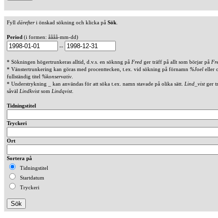
Fyll
därefter
i önskad sökning och klicka på
Sök
.
Period
(i formen: åååå-mm-dd)
--
* Sökningen högertrunkeras alltid, d.v.s. en söknng på
Fred
ger träff på allt som börjar på
Fr
* Vänstertrunkering kan göras med procenttecken, t.ex. vid sökning på förnamn
%Joel
eller 
fullständig titel
%konservativ
.
* Understrykning _ kan användas för att söka t.ex. namn stavade på olika sätt.
Lind_vist
ger t
såväl
Lindkvist
som
Lindqvist
.
Tidningstitel
Tryckeri
Ort
Sortera på
Tidningstitel
Startdatum
Tryckeri