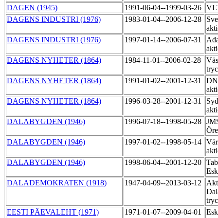
DAGEN (1945)
1991-06-04--1999-03-26
VLT
DAGENS INDUSTRI (1976)
1983-01-04--2006-12-28
Sve
akt
DAGENS INDUSTRI (1976)
1997-01-14--2006-07-31
Ada
akt
DAGENS NYHETER (1864)
1984-11-01--2006-02-28
Väs
try
DAGENS NYHETER (1864)
1991-01-02--2001-12-31
DNE
akt
DAGENS NYHETER (1864)
1996-03-28--2001-12-31
Syd
akt
DALABYGDEN (1946)
1996-07-18--1998-05-28
JMS
Öre
DALABYGDEN (1946)
1997-01-02--1998-05-14
Vär
akt
DALABYGDEN (1946)
1998-06-04--2001-12-20
Tab
Esk
DALADEMOKRATEN (1918)
1947-04-09--2013-03-12
Akt
Dal
try
EESTI PÄEVALEHT (1971)
1971-01-07--2009-04-01
Esk