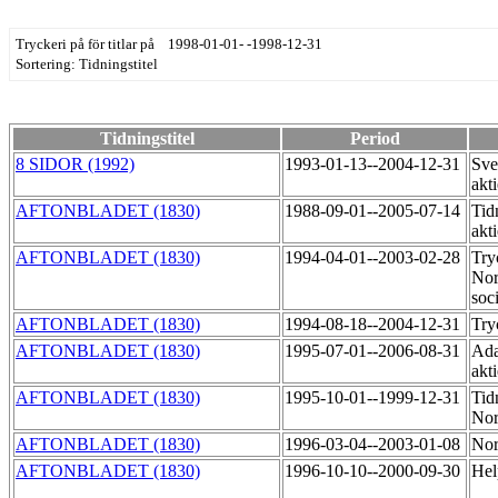
Tryckeri på för titlar på 1998-01-01- -1998-12-31
Sortering: Tidningstitel
Tidningstitel
Period
8 SIDOR (1992)
1993-01-13--2004-12-31
Sve
akt
AFTONBLADET (1830)
1988-09-01--2005-07-14
Tid
akt
AFTONBLADET (1830)
1994-04-01--2003-02-28
Try
Nor
soc
AFTONBLADET (1830)
1994-08-18--2004-12-31
Try
AFTONBLADET (1830)
1995-07-01--2006-08-31
Ada
akt
AFTONBLADET (1830)
1995-10-01--1999-12-31
Tid
Nor
AFTONBLADET (1830)
1996-03-04--2003-01-08
Nor
AFTONBLADET (1830)
1996-10-10--2000-09-30
Hel