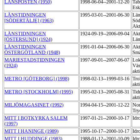
LÄNSPOSTEN (1950)
1998-06-04--2001-12-20
Tab
Esk
LÄNSTIDNINGEN
1995-03-01--2001-06-30
Län
[SÖDERTÄLJE] (1963)
Söd
Akt
LÄNSTIDNINGEN
1924-09-19--2006-09-04
Akt
[ÖSTERSUND] (1924)
Län
LÄNSTIDNINGEN
1991-01-04--2006-06-30
Akt
ÖSTERGÖTLAND (1948)
Små
MARIESTADSTIDNINGEN
1997-09-01--2007-06-07
Lok
(1924)
Väs
akt
METRO [GÖTEBORG] (1998)
1998-02-13--1999-03-16
Trol
akt
METRO [STOCKHOLM] (1995)
1995-02-13--2005-08-31
Tid
akt
MILJÖMAGASINET (1992)
1994-04-15--2001-12-22
Nor
Try
MITT I BOTKYRKA SALEM
1997-01-21--2000-10-17
Idr
(1997)
MITT I HANINGE (1989)
1995-10-17--2000-10-17
Idr
MITT I HUDDINGE (1983)
1988-01-12--2001-10-09
Idr