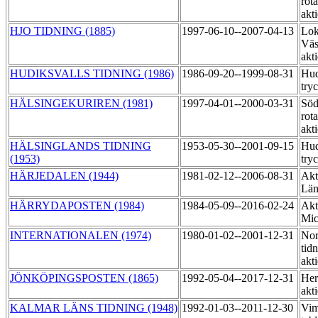
rot
akt
HJO TIDNING (1885)
1997-06-10--2007-04-13
Lok
Väs
akt
HUDIKSVALLS TIDNING (1986)
1986-09-20--1999-08-31
Hud
try
HÄLSINGEKURIREN (1981)
1997-04-01--2000-03-31
Söd
rot
akt
HÄLSINGLANDS TIDNING
1953-05-30--2001-09-15
Hud
(1953)
try
HÄRJEDALEN (1944)
1981-02-12--2006-08-31
Akt
Län
HÄRRYDAPOSTEN (1984)
1984-05-09--2016-02-24
Akt
Mic
INTERNATIONALEN (1974)
1980-01-02--2001-12-31
Nor
tid
akt
JÖNKÖPINGSPOSTEN (1865)
1992-05-04--2017-12-31
Her
akt
KALMAR LÄNS TIDNING (1948)
1992-01-03--2011-12-30
Vim