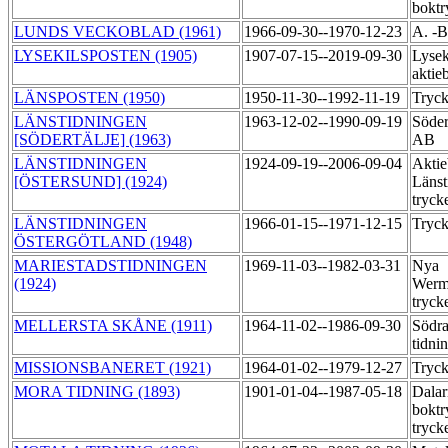
boktr
LUNDS VECKOBLAD (1961)
1966-09-30--1970-12-23
A. -B
LYSEKILSPOSTEN (1905)
1907-07-15--2019-09-30
Lysek
aktie
LÄNSPOSTEN (1950)
1950-11-30--1992-11-19
Tryck
LÄNSTIDNINGEN
1963-12-02--1990-09-19
Söder
[SÖDERTÄLJE] (1963)
AB
LÄNSTIDNINGEN
1924-09-19--2006-09-04
Aktie
[ÖSTERSUND] (1924)
Länst
tryck
LÄNSTIDNINGEN
1966-01-15--1971-12-15
Tryck
ÖSTERGÖTLAND (1948)
MARIESTADSTIDNINGEN
1969-11-03--1982-03-31
Nya
(1924)
Werml
tryck
MELLERSTA SKÅNE (1911)
1964-11-02--1986-09-30
Södra
tidni
MISSIONSBANERET (1921)
1964-01-02--1979-12-27
Tryck
MORA TIDNING (1893)
1901-01-04--1987-05-18
Dalar
boktr
tryck