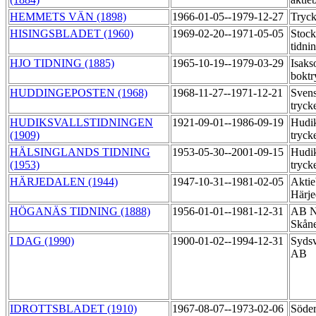
HEMMETS VÄN (1898)
1966-01-05--1979-12-27
Tryck
HISINGSBLADET (1960)
1969-02-20--1971-05-05
Stoc
tidni
HJO TIDNING (1885)
1965-10-19--1979-03-29
Isaks
boktr
HUDDINGEPOSTEN (1968)
1968-11-27--1971-12-21
Svens
tryck
HUDIKSVALLSTIDNINGEN
1921-09-01--1986-09-19
Hudik
(1909)
tryck
HÄLSINGLANDS TIDNING
1953-05-30--2001-09-15
Hudik
(1953)
tryck
HÄRJEDALEN (1944)
1947-10-31--1981-02-05
Aktie
Härje
HÖGANÄS TIDNING (1888)
1956-01-01--1981-12-31
AB N
Skåne
I DAG (1990)
1900-01-02--1994-12-31
Sydsv
AB
IDROTTSBLADET (1910)
1967-08-07--1973-02-06
Söder