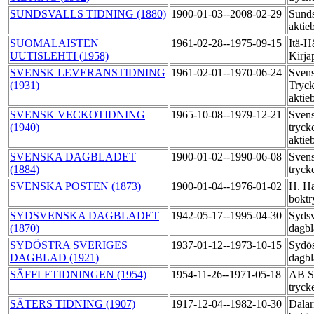
SUNDSVALLS TIDNING (1880)
1900-01-03--2008-02-29
Sunds
aktie
SUOMALAISTEN
1961-02-28--1975-09-15
Itä-
UUTISLEHTI (1958)
Kirja
SVENSK LEVERANSTIDNING
1961-02-01--1970-06-24
Sven
(1931)
Tryck
aktie
SVENSK VECKOTIDNING
1965-10-08--1979-12-21
Sven
(1940)
tryck
aktie
SVENSKA DAGBLADET
1900-01-02--1990-06-08
Svens
(1884)
tryck
SVENSKA POSTEN (1873)
1900-01-04--1976-01-02
H. Ha
boktr
SYDSVENSKA DAGBLADET
1942-05-17--1995-04-30
Syds
(1870)
dagbl
SYDÖSTRA SVERIGES
1937-01-12--1973-10-15
Sydös
DAGBLAD (1921)
dagbl
SÄFFLETIDNINGEN (1954)
1954-11-26--1971-05-18
AB Sä
tryck
SÄTERS TIDNING (1907)
1917-12-04--1982-10-30
Dalar