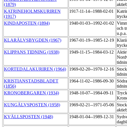
(1879)
aktie
KATRINEHOLMSKURIREN
1917-11-14--1988-02-01
Katri
(1917)
tryck
KINDAPOSTEN (1894)
1940-01-03--1992-01-02
Vimme
och t
u.p.a
KLARÄLVSBYGDEN (1967)
1967-01-19--1985-12-19
Klarä
tryck
KLIPPANS TIDNING (1938)
1949-11-15--1984-03-12
Aktie
Nordv
tidni
KORTEDALAKURIREN (1964)
1969-02-20--1970-12-16
Stoc
tidni
KRISTIANSTADSBLADET
1964-11-02--1986-09-30
Södra
(1856)
tidni
KRONOBERGAREN (1934)
1948-10-07--1984-09-11
Tryck
Kron
KUNGÄLVSPOSTEN (1958)
1969-02-21--1971-05-06
Stock
aktie
KVÄLLSPOSTEN (1948)
1948-01-04--1989-12-31
Syds
dagb