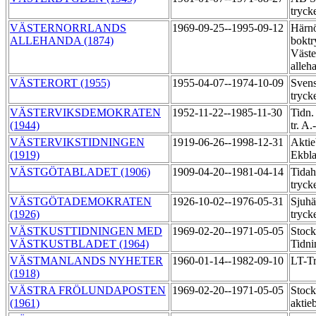
tryck
VÄSTERNORRLANDS
1969-09-25--1995-09-12
Härn
ALLEHANDA (1874)
boktr
Väste
alleh
VÄSTERORT (1955)
1955-04-07--1974-10-09
Svens
tryck
VÄSTERVIKSDEMOKRATEN
1952-11-22--1985-11-30
Tidn.
(1944)
tr. A
VÄSTERVIKSTIDNINGEN
1919-06-26--1998-12-31
Aktie
(1919)
Ekbl
VÄSTGÖTABLADET (1906)
1909-04-20--1981-04-14
Tida
tryck
VÄSTGÖTADEMOKRATEN
1926-10-02--1976-05-31
Sjuhä
(1926)
tryck
VÄSTKUSTTIDNINGEN MED
1969-02-20--1971-05-05
Stoc
VÄSTKUSTBLADET (1964)
Tidni
VÄSTMANLANDS NYHETER
1960-01-14--1982-09-10
LT-T
(1918)
VÄSTRA FRÖLUNDAPOSTEN
1969-02-20--1971-05-05
Stock
(1961)
aktie