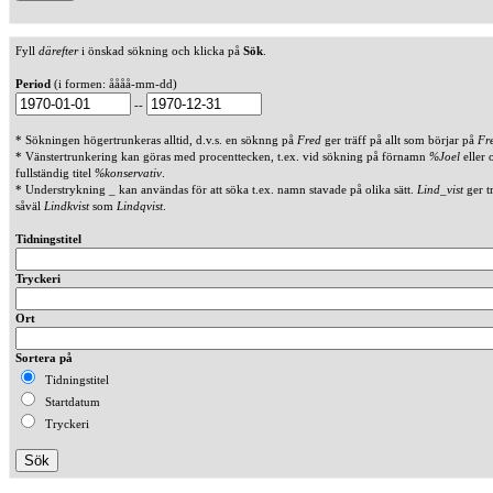
Fyll
därefter
i önskad sökning och klicka på
Sök
.
Period
(i formen: åååå-mm-dd)
--
* Sökningen högertrunkeras alltid, d.v.s. en söknng på
Fred
ger träff på allt som börjar på
Fr
* Vänstertrunkering kan göras med procenttecken, t.ex. vid sökning på förnamn
%Joel
eller 
fullständig titel
%konservativ
.
* Understrykning _ kan användas för att söka t.ex. namn stavade på olika sätt.
Lind_vist
ger t
såväl
Lindkvist
som
Lindqvist
.
Tidningstitel
Tryckeri
Ort
Sortera på
Tidningstitel
Startdatum
Tryckeri