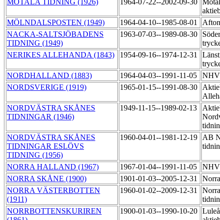
MOTALA TIDNING (1926)
1964-07-22--2002-09-30
Motal
aktie
MÖLNDALSPOSTEN (1949)
1964-04-10--1985-08-01
Afton
NACKA-SALTSJÖBADENS
1963-07-03--1989-08-30
Söder
TIDNING (1949)
tryck
NERIKES ALLEHANDA (1843)
1954-09-16--1974-12-31
Länst
tryck
NORDHALLAND (1883)
1964-04-03--1991-11-05
NHV:
NORDSVERIGE (1919)
1965-01-15--1991-08-30
Aktie
Alleh
NORDVÄSTRA SKÅNES
1949-11-15--1989-02-13
Aktie
TIDNINGAR (1946)
Nordv
tidni
NORDVÄSTRA SKÅNES
1960-04-01--1981-12-19
AB No
TIDNINGAR ESLÖVS
tidni
TIDNING (1956)
NORRA HALLAND (1967)
1967-01-04--1991-11-05
NHV:
NORRA SKÅNE (1900)
1901-01-03--2005-12-31
Norra
NORRA VÄSTERBOTTEN
1960-01-02--2009-12-31
Norra
(1911)
tidni
NORRBOTTENSKURIREN
1900-01-03--1990-10-20
Luleå
(1861)
aktie