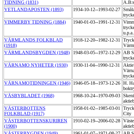
TIDNING (1831)
A.B:s
VETLANDAPOSTEN (1893)
1934-10-12--1993-02-27
Småla
tryck
VIMMERBY TIDNING (1884)
1940-01-03--1991-12-31
Vimme
tryck
u.p.a
VÄRMLANDS FOLKBLAD
1918-12-20--1982-12-31
Tryck
(1918)
Värm
VÄRMLANDSBYGDEN (1948)
1948-03-05--1972-12-29
AB Sä
tryck
VÄRNAMO NYHETER (1930)
1930-11-04--1990-12-31
Aktie
Värn
tryck
VÄRNAMOTIDNINGEN (1946)
1946-05-18--1973-12-26
H. Ha
boktr
VÄSBYBLADET (1968)
1968-10-24--1970-09-03
Skeni
aktie
VÄSTERBOTTENS
1958-01-02--1985-03-01
Tryck
FOLKBLAD (1917)
City
VÄSTERBOTTENSKURIREN
1910-02-19--2006-02-28
Väste
(1900)
aktie
VÄSTERBYGDEN (1949)
1961-01-07--1971-08-27
AB Sä