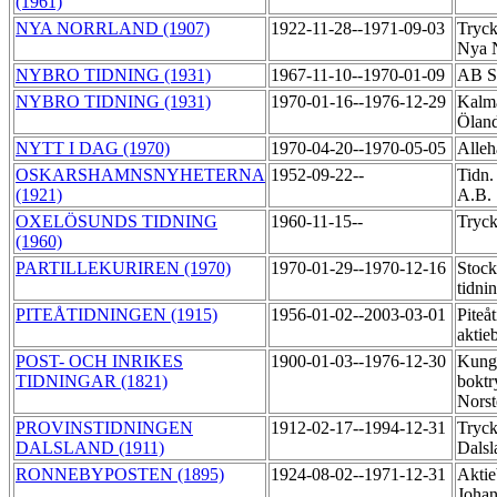
(1961)
NYA NORRLAND (1907)
1922-11-28--1971-09-03
Tryck
Nya 
NYBRO TIDNING (1931)
1967-11-10--1970-01-09
AB S
NYBRO TIDNING (1931)
1970-01-16--1976-12-29
Kalma
Ölan
NYTT I DAG (1970)
1970-04-20--1970-05-05
Alle
OSKARSHAMNSNYHETERNA
1952-09-22--
Tidn.
(1921)
A.B.
OXELÖSUNDS TIDNING
1960-11-15--
Tryck
(1960)
PARTILLEKURIREN (1970)
1970-01-29--1970-12-16
Stoc
tidni
PITEÅTIDNINGEN (1915)
1956-01-02--2003-03-01
Piteå
aktie
POST- OCH INRIKES
1900-01-03--1976-12-30
Kung
TIDNINGAR (1821)
boktr
Norst
PROVINSTIDNINGEN
1912-02-17--1994-12-31
Tryck
DALSLAND (1911)
Dalsl
RONNEBYPOSTEN (1895)
1924-08-02--1971-12-31
Aktie
Johan