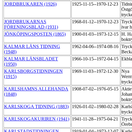
JORDBRUKAREN (1926)
1925-11-15--1970-12-23
Tidni
Östgö
tryck
JORDBRUKARNAS
1968-01-12--1970-12-23
Tryck
FÖRENINGSBLAD (1931)
ivar
JÖNKÖPINGSPOSTEN (1865)
1900-01-03--1973-12-15
H. Ha
boktr
KALMAR LÄNS TIDNING
1962-04-06--1974-08-16
Tryck
(1948)
Beck
KALMAR LÄNSBLADET
1966-10-15--1972-04-15
Ekbl
(1950)
KARLSBORGSTIDNINGEN
1969-11-03--1972-12-30
Nya
(1915)
Werml
tryck
KARLSHAMNS ALLEHANDA
1908-07-02--1976-05-15
Aktie
(1848)
Johan
boktr
KARLSKOGA TIDNING (1883)
1926-01-02--1980-02-28
Karls
tryck
KARLSKOGAKURIREN (1941)
1941-11-28--1975-04-21
Tryck
Öreb
KARLSTADSTIDNINGEN
1919-01-04--1973-12-07
Karls