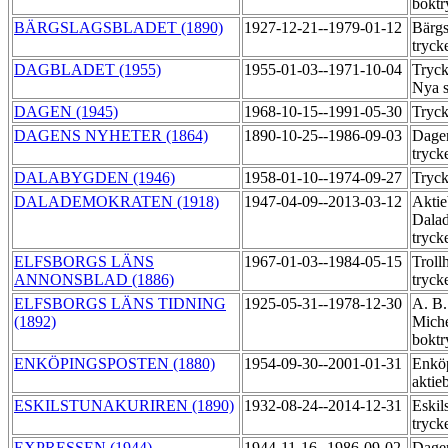
boktr
BÄRGSLAGSBLADET (1890)
1927-12-21--1979-01-12
Bärgs
tryck
DAGBLADET (1955)
1955-01-03--1971-10-04
Tryck
Nya 
DAGEN (1945)
1968-10-15--1991-05-30
Tryck
DAGENS NYHETER (1864)
1890-10-25--1986-09-03
Dagen
tryck
DALABYGDEN (1946)
1958-01-10--1974-09-27
Tryck
DALADEMOKRATEN (1918)
1947-04-09--2013-03-12
Aktie
Dala
tryck
ELFSBORGS LÄNS
1967-01-03--1984-05-15
Troll
ANNONSBLAD (1886)
tryck
ELFSBORGS LÄNS TIDNING
1925-05-31--1978-12-30
A. B.
(1892)
Miche
boktr
ENKÖPINGSPOSTEN (1880)
1954-09-30--2001-01-31
Enköp
aktie
ESKILSTUNAKURIREN (1890)
1932-08-24--2014-12-31
Eskil
tryck
EXPRESSEN (1944)
1944-11-16--1986-09-02
Dage