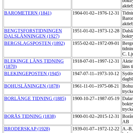
boktr
aktie
BAROMETERN (1841)
1904-01-02--1976-12-31
Tidni
Baro
aktie
BENGTSFORSTIDNINGEN
1951-01-02--1973-12-28
Dalsl
DALSLÄNNINGEN (1927)
boktr
BERGSLAGSPOSTEN (1892)
1955-02-02--1972-09-01
Bergs
tidni
C. Lj
BLEKINGE LÄNS TIDNING
1918-07-01--1997-12-31
Aktie
(1870)
läns 
BLEKINGEPOSTEN (1945)
1947-07-11--1973-10-12
Sydös
dagb
BOHUSLÄNINGEN (1878)
1961-11-01--1975-08-21
Bohu
tryck
BORLÄNGE TIDNING (1885)
1900-10-27--1987-05-19
Dalar
boktr
tryck
BORÅS TIDNING (1838)
1900-01-02--2015-12-31
Borås
AB
BRODERSKAP (1928)
1939-01-07--1972-12-22
A.-B