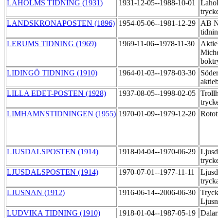
LAHOLMS TIDNING (1931)
1931-12-05--1988-10-01
Lahol
tryck
LANDSKRONAPOSTEN (1896)
1954-05-06--1981-12-29
AB No
tidni
LERUMS TIDNING (1969)
1969-11-06--1978-11-30
Aktie
Miche
boktr
LIDINGÖ TIDNING (1910)
1964-01-03--1978-03-30
Söder
aktie
LILLA EDET-POSTEN (1928)
1937-08-05--1998-02-05
Troll
tryck
LIMHAMNSTIDNINGEN (1955)
1970-01-09--1979-12-20
Roto
LJUSDALSPOSTEN (1914)
1918-04-04--1970-06-29
Ljusd
tryck
LJUSDALSPOSTEN (1914)
1970-07-01--1977-11-11
Ljusd
tryck
LJUSNAN (1912)
1916-06-14--2006-06-30
Tryck
Ljus
LUDVIKA TIDNING (1910)
1918-01-04--1987-05-19
Dalar