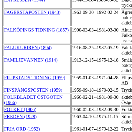
tryck
FAGERSTAPOSTEN (1943)
1963-09-30--1992-02-24
Ågre
boktr
aktie
FALKÖPINGS TIDNING (1857)
1900-03-03--1981-03-30
Aktie
Falkö
tryck
FALUKURIREN (1894)
1916-08-25--1987-05-19
Faluk
aktie
FAMILJEVÄNNEN (1914)
1913-12-15--1975-12-18
Småla
boktr
aktie
FILIPSTADS TIDNING (1959)
1959-01-03--1971-04-28
Filip
AB
FINSPÅNGSPOSTEN (1959)
1959-09-18--1970-02-15
Tryck
FOLKBLADET ÖSTGÖTEN
1966-02-21--1981-09-30
aktie
(1966)
Östgö
FOLKET (1906)
1960-05-03--1982-09-30
Folkt
FREDEN (1928)
1963-04-10--1975-11-15
Sörml
aktie
FRIA ORD (1952)
1961-01-07--1979-12-22
Tryck