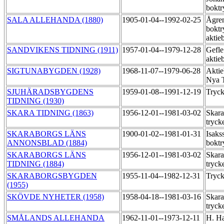
boktr
SALA ALLEHANDA (1880)
1905-01-04--1992-02-25
Ågre
boktr
aktie
SANDVIKENS TIDNING (1911)
1957-01-04--1979-12-28
Gefle
aktie
SIGTUNABYGDEN (1928)
1968-11-07--1979-06-28
Aktie
Nya T
SJUHÄRADSBYGDENS
1959-01-08--1991-12-19
Tryck
TIDNING (1930)
SKARA TIDNING (1863)
1956-12-01--1981-03-02
Skara
tryck
SKARABORGS LÄNS
1900-01-02--1981-01-31
Isaks
ANNONSBLAD (1884)
boktr
SKARABORGS LÄNS
1956-12-01--1981-03-02
Skara
TIDNING (1884)
tryck
SKARABORGSBYGDEN
1955-11-04--1982-12-31
Tryck
(1955)
SKÖVDE NYHETER (1958)
1958-04-18--1981-03-16
Skara
tryck
SMÅLANDS ALLEHANDA
1962-11-01--1973-12-11
H. Ha