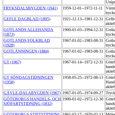
Unipr
FRYKSDALSBYGDEN (1941)
1959-12-01--1972-11-11
Värml
tryck
GEFLE DAGBLAD (1895)
1921-12-13--1981-12-31
Gefle
aktie
GOTLANDS ALLEHANDA
1900-01-03--1994-12-31
Gotla
(1873)
tryck
GOTLANDS FOLKBLAD
1967-01-02--1983-08-31
Gotla
(1928)
tryck
GOTLÄNNINGEN (1884)
1967-01-02--1983-08-31
Gotla
tryck
GT (1967)
1967-01-14--1972-12-31
Göte
hande
aktie
GT SÖNDAGSTIDNINGEN
1958-05-25--1972-08-13
Göte
(1958)
Hande
aktie
GÄVLE-DALABYGDEN (1967)
1967-01-05--1974-09-27
Tryck
GÖTEBORGS HANDELS- OCH
1900-01-02--1972-12-30
Göte
SJÖFARTSTIDNING (1832)
hande
aktie
GÖTEBORGS STIFTSTIDNING
1961-02-17--1970-02-13
Mölnd