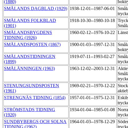
(1880)
boktr
SMÅLANDS DAGBLAD (1929)
1938-12-01--1987-06-01
Småla
tryck
SMÅLANDS FOLKBLAD
1918-10-30--1980-10-18
Tryck
(1901)
Smål
SMÅLANDSBYGDENS
1960-02-12--1976-10-22
Länst
TIDNING (1926)
SMÅLANDSPOSTEN (1867)
1900-01-03--1997-12-31
Småla
boktr
SMÅLANDSTIDNINGEN
1919-07-11--1993-02-27
Småla
(1899)
tryck
SMÅLÄNNINGEN (1963)
1963-12-02--2003-12-31
Aktie
Smål
tryck
STENUNGSUNDSPOSTEN
1969-02-21--1970-12-22
Stock
(1961)
aktie
STRENGNÄS TIDNING (1854)
1957-01-01--1975-12-31
Eskil
tryck
STRÖMSTADS TIDNING
1934-01-04--1985-01-08
Norra
(1920)
tryck
SUNDBYBERGS OCH SOLNA
1964-01-03--1978-12-29
Söder
TIDNING (1962)
tryck