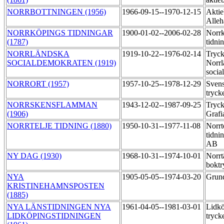
NORRBOTTNINGEN (1956)
1966-09-15--1970-12-15
Aktie
Alleh
NORRKÖPINGS TIDNINGAR
1900-01-02--2006-02-28
Norr
(1787)
tidni
NORRLÄNDSKA
1919-10-22--1976-02-14
Tryck
SOCIALDEMOKRATEN (1919)
Norrl
socia
NORRORT (1957)
1957-10-25--1978-12-29
Svens
tryck
NORRSKENSFLAMMAN
1943-12-02--1987-09-25
Tryck
(1906)
Grafi
NORRTELJE TIDNING (1880)
1950-10-31--1977-11-08
Norrt
tidni
AB
NY DAG (1930)
1968-10-31--1974-10-01
Norrt
boktr
NYA
1905-05-05--1974-03-20
Grund
KRISTINEHAMNSPOSTEN
(1885)
NYA LÄNSTIDNINGEN NYA
1961-04-05--1981-03-01
Lidkö
LIDKÖPINGSTIDNINGEN
tryck