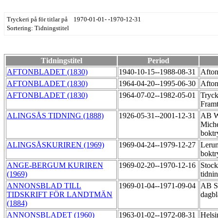
Tryckeri på för titlar på 1970-01-01- -1970-12-31
Sortering: Tidningstitel
Tidningstitel
Period
AFTONBLADET (1830)
1940-10-15--1988-08-31
Afton
AFTONBLADET (1830)
1964-04-20--1995-06-30
Afton
AFTONBLADET (1830)
1964-07-02--1982-05-01
Tryck
Fram
ALINGSÅS TIDNING (1888)
1926-05-31--2001-12-31
AB W
Miche
boktr
ALINGSÅSKURIREN (1969)
1969-04-24--1979-12-27
Leru
boktr
ANGE-BERGUM KURIREN
1969-02-20--1970-12-16
Stoc
(1969)
tidni
ANNONSBLAD TILL
1969-01-04--1971-09-04
AB S
TIDSKRIFT FÖR LANDTMÄN
dagb
(1884)
ANNONSBLADET (1960)
1963-01-02--1972-08-31
Helsi