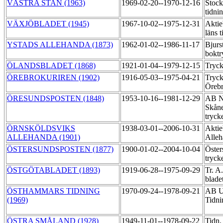
VÄSTRA STAN (1963)
1969-02-20--1970-12-16
Stoc
tidni
VÄXJÖBLADET (1945)
1967-10-02--1975-12-31
Aktie
läns 
YSTADS ALLEHANDA (1873)
1962-01-02--1986-11-17
Bjur
boktr
ÖLANDSBLADET (1868)
1921-01-04--1979-12-15
Tryc
ÖREBROKURIREN (1902)
1916-05-03--1975-04-21
Tryck
Örebr
ÖRESUNDSPOSTEN (1848)
1953-10-16--1981-12-29
AB N
Skåne
tryck
ÖRNSKÖLDSVIKS
1938-03-01--2006-10-31
Aktie
ALLEHANDA (1901)
Alleh
ÖSTERSUNDSPOSTEN (1877)
1900-01-02--2004-10-04
Öster
tryck
ÖSTGÖTABLADET (1893)
1919-06-28--1975-09-29
Tr. A
blade
ÖSTHAMMARS TIDNING
1970-09-24--1978-09-21
AB U
(1969)
Tidni
ÖSTRA SMÅLAND (1928)
1949-11-01--1978-09-22
Tidn.