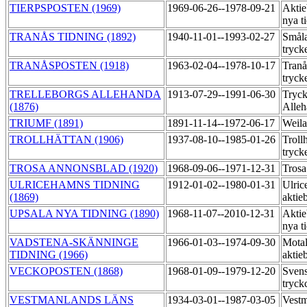
TIERPSPOSTEN (1969)
1969-06-26--1978-09-21
Aktie
nya t
TRANÅS TIDNING (1892)
1940-11-01--1993-02-27
Småla
tryck
TRANÅSPOSTEN (1918)
1963-02-04--1978-10-17
Tran
tryck
TRELLEBORGS ALLEHANDA
1913-07-29--1991-06-30
Tryck
(1876)
Alle
TRIUMF (1891)
1891-11-14--1972-06-17
Weila
TROLLHÄTTAN (1906)
1937-08-10--1985-01-26
Troll
tryck
TROSA ANNONSBLAD (1920)
1968-09-06--1971-12-31
Trosa
ULRICEHAMNS TIDNING
1912-01-02--1980-01-31
Ulric
(1869)
aktie
UPSALA NYA TIDNING (1890)
1968-11-07--2010-12-31
Aktie
nya t
VADSTENA-SKÄNNINGE
1966-01-03--1974-09-30
Motal
TIDNING (1966)
aktie
VECKOPOSTEN (1868)
1968-01-09--1979-12-20
Sven
tryck
VESTMANLANDS LÄNS
1934-03-01--1987-03-05
Vestm