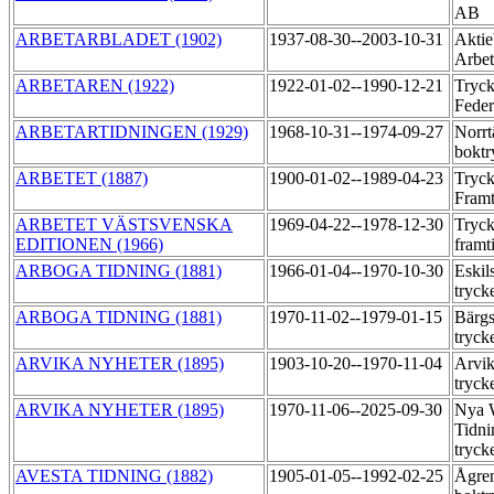
AB
ARBETARBLADET (1902)
1937-08-30--2003-10-31
Aktie
Arbet
ARBETAREN (1922)
1922-01-02--1990-12-21
Tryck
Feder
ARBETARTIDNINGEN (1929)
1968-10-31--1974-09-27
Norrt
boktr
ARBETET (1887)
1900-01-02--1989-04-23
Tryck
Fram
ARBETET VÄSTSVENSKA
1969-04-22--1978-12-30
Tryck
EDITIONEN (1966)
framt
ARBOGA TIDNING (1881)
1966-01-04--1970-10-30
Eskil
tryck
ARBOGA TIDNING (1881)
1970-11-02--1979-01-15
Bärgs
tryck
ARVIKA NYHETER (1895)
1903-10-20--1970-11-04
Arvik
tryck
ARVIKA NYHETER (1895)
1970-11-06--2025-09-30
Nya 
Tidni
tryck
AVESTA TIDNING (1882)
1905-01-05--1992-02-25
Ågre