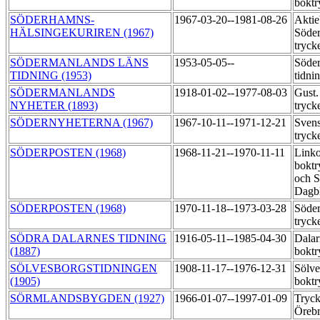
boktr
SÖDERHAMNS-
1967-03-20--1981-08-26
Aktie
HÄLSINGEKURIREN (1967)
Söder
tryck
SÖDERMANLANDS LÄNS
1953-05-05--
Söder
TIDNING (1953)
tidni
SÖDERMANLANDS
1918-01-02--1977-08-03
Gust.
NYHETER (1893)
tryck
SÖDERNYHETERNA (1967)
1967-10-11--1971-12-21
Svens
tryck
SÖDERPOSTEN (1968)
1968-11-21--1970-11-11
Link
boktr
och 
Dagbl
SÖDERPOSTEN (1968)
1970-11-18--1973-03-28
Söder
tryck
SÖDRA DALARNES TIDNING
1916-05-11--1985-04-30
Dalar
(1887)
boktr
SÖLVESBORGSTIDNINGEN
1908-11-17--1976-12-31
Sölve
(1905)
boktr
SÖRMLANDSBYGDEN (1927)
1966-01-07--1997-01-09
Tryck
Örebr