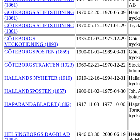
(1861)
AB
GÖTEBORGS STIFTSTIDNING
1970-02-20--1970-05-09
Hande
(1861)
tryck
GÖTEBORGS STIFTSTIDNING
1970-05-15--1971-01-29
Tryck
(1861)
GÖTEBORGS
1935-01-03--1977-12-29
Göteb
VECKOTIDNING (1893)
tryck
GÖTEBORGSPOSTEN (1859)
1900-01-01--1989-03-01
Göteb
tryck
GÖTEBORGSTRAKTEN (1923)
1969-02-21--1970-12-22
Stoc
tidni
HALLANDS NYHETER (1919)
1919-12-16--1994-12-31
Halla
tryck
HALLANDSPOSTEN (1857)
1900-01-02--1975-04-30
Joh. 
boktr
HAPARANDABLADET (1882)
1917-11-03--1977-10-06
Hapa
Torne
tryck
HELSINGBORGS DAGBLAD
1946-03-30--2000-06-19
Helsi
(1884)
aktie