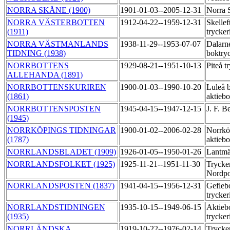
NORRA SKÅNE (1900)
1901-01-03--2005-12-31
Norra 
NORRA VÄSTERBOTTEN
1912-04-22--1959-12-31
Skellef
(1911)
trycker
NORRA VÄSTMANLANDS
1938-11-29--1953-07-07
Dalarne
TIDNING (1938)
boktry
NORRBOTTENS
1929-08-21--1951-10-13
Piteå t
ALLEHANDA (1891)
NORRBOTTENSKURIREN
1900-01-03--1990-10-20
Luleå 
(1861)
aktieb
NORRBOTTENSPOSTEN
1945-04-15--1947-12-15
J. F. 
(1945)
NORRKÖPINGS TIDNINGAR
1900-01-02--2006-02-28
Norrkö
(1787)
aktieb
NORRLANDSBLADET (1909)
1926-01-05--1950-01-26
Lantmä
NORRLANDSFOLKET (1925)
1925-11-21--1951-11-30
Trycker
Nordp
NORRLANDSPOSTEN (1837)
1941-04-15--1956-12-31
Gefleb
trycker
NORRLANDSTIDNINGEN
1935-10-15--1949-06-15
Aktieb
(1935)
trycker
NORRLÄNDSKA
1919-10-22--1976-02-14
Trycker