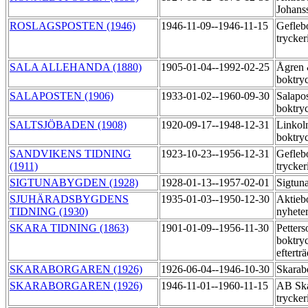
Johans
ROSLAGSPOSTEN (1946)
1946-11-09--1946-11-15
Gefleb
trycker
SALA ALLEHANDA (1880)
1905-01-04--1992-02-25
Ågren 
boktry
SALAPOSTEN (1906)
1933-01-02--1960-09-30
Salapo
boktry
SALTSJÖBADEN (1908)
1920-09-17--1948-12-31
Linkol
boktry
SANDVIKENS TIDNING
1923-10-23--1956-12-31
Gefleb
(1911)
trycker
SIGTUNABYGDEN (1928)
1928-01-13--1957-02-01
Sigtun
SJUHÄRADSBYGDENS
1935-01-03--1950-12-30
Aktieb
TIDNING (1930)
nyheter
SKARA TIDNING (1863)
1901-01-09--1956-11-30
Petter
boktryc
eftertr
SKARABORGAREN (1926)
1926-06-04--1946-10-30
Skarab
SKARABORGAREN (1926)
1946-11-01--1960-11-15
AB Ska
trycker