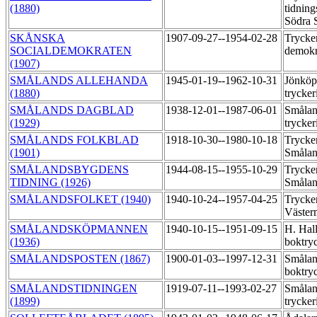
(1880)
tidning
Södra S
SKÅNSKA
1907-09-27--1954-02-28
Trycker
SOCIALDEMOKRATEN
demok
(1907)
SMÅLANDS ALLEHANDA
1945-01-19--1962-10-31
Jönköp
(1880)
trycker
SMÅLANDS DAGBLAD
1938-12-01--1987-06-01
Smålan
(1929)
trycker
SMÅLANDS FOLKBLAD
1918-10-30--1980-10-18
Trycker
(1901)
Småla
SMÅLANDSBYGDENS
1944-08-15--1955-10-29
Trycker
TIDNING (1926)
Småla
SMÅLANDSFOLKET (1940)
1940-10-24--1957-04-25
Trycker
Väste
SMÅLANDSKÖPMANNEN
1940-10-15--1951-09-15
H. Hal
(1936)
boktry
SMÅLANDSPOSTEN (1867)
1900-01-03--1997-12-31
Smålan
boktry
SMÅLANDSTIDNINGEN
1919-07-11--1993-02-27
Smålan
(1899)
trycker