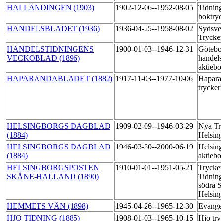
HALLÄNDINGEN (1903)
1902-12-06--1952-08-05
Tidnin
boktry
HANDELSBLADET (1936)
1936-04-25--1958-08-02
Sydsve
Trycke
HANDELSTIDNINGENS
1900-01-03--1946-12-31
Götebo
VECKOBLAD (1896)
handels
aktiebo
HAPARANDABLADET (1882)
1917-11-03--1977-10-06
Hapara
trycker
HELSINGBORGS DAGBLAD
1909-02-09--1946-03-29
Nya Tr
(1884)
Helsin
HELSINGBORGS DAGBLAD
1946-03-30--2000-06-19
Helsin
(1884)
aktieb
HELSINGBORGSPOSTEN
1910-01-01--1951-05-21
Trycker
SKÅNE-HALLAND (1890)
Tidning
södra S
Helsin
HEMMETS VÄN (1898)
1945-04-26--1965-12-30
Evange
HJO TIDNING (1885)
1908-01-03--1965-10-15
Hjo try