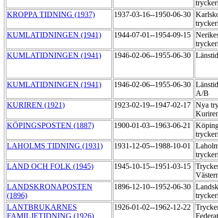
trycker
KROPPA TIDNING (1937)
1937-03-16--1950-06-30
Karlsk
trycker
KUMLATIDNINGEN (1941)
1944-07-01--1954-09-15
Nerike
trycker
KUMLATIDNINGEN (1941)
1946-02-06--1955-06-30
Länsti
KUMLATIDNINGEN (1941)
1946-02-06--1955-06-30
Länstid
A/B
KURIREN (1921)
1923-02-19--1947-02-17
Nya try
Kurire
KÖPINGSPOSTEN (1887)
1900-01-03--1963-06-21
Köping
trycker
LAHOLMS TIDNING (1931)
1931-12-05--1988-10-01
Laholm
trycker
LAND OCH FOLK (1945)
1945-10-15--1951-03-15
Trycker
Väste
LANDSKRONAPOSTEN
1896-12-10--1952-06-30
Landsk
(1896)
trycker
LANTBRUKARNES
1926-01-02--1962-12-22
Trycker
FAMILJETIDNING (1926)
Federa