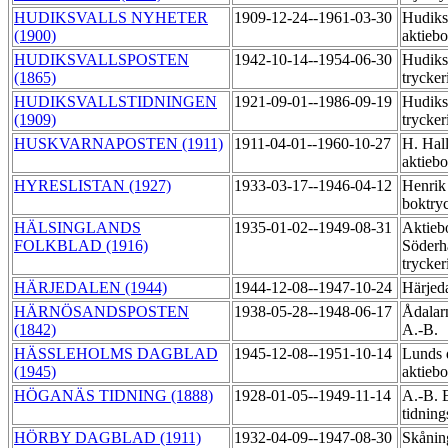
HUDIKSVALLS NYHETER
1909-12-24--1961-03-30
Hudiks
(1900)
aktieb
HUDIKSVALLSPOSTEN
1942-10-14--1954-06-30
Hudiks
(1865)
trycker
HUDIKSVALLSTIDNINGEN
1921-09-01--1986-09-19
Hudiks
(1909)
trycker
HUSKVARNAPOSTEN (1911)
1911-04-01--1960-10-27
H. Hall
aktieb
HYRESLISTAN (1927)
1933-03-17--1946-04-12
Henrik
boktry
HÄLSINGLANDS
1935-01-02--1949-08-31
Aktieb
FOLKBLAD (1916)
Söderh
trycker
HÄRJEDALEN (1944)
1944-12-08--1947-10-24
Härjeda
HÄRNÖSANDSPOSTEN
1938-05-28--1948-06-17
Ådalarn
(1842)
A.-B.
HÄSSLEHOLMS DAGBLAD
1945-12-08--1951-10-14
Lunds 
(1945)
aktiebo
HÖGANÄS TIDNING (1888)
1928-01-05--1949-11-14
A.-B. 
tidning
HÖRBY DAGBLAD (1911)
1932-04-09--1947-08-30
Skånin