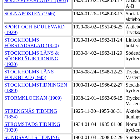
SOLLEFTEÅBLADET (1895)
1943-01-02--1948-06-17
Ådalarn
A-B
SOLNAPOSTEN (1946)
1946-01-26--1948-08-13
Social
aktiebo
SPORT OCH BOULEVARD
1929-08-02--1951-06-25
Aktieb
(1929)
Trycks
STOCKHOLMS
1920-01-03--1962-11-24
Linkol
FÖRSTADSBLAD (1920)
boktry
STOCKHOLMS LÄNS &
1930-04-02--1963-11-29
Södert
SÖDERTÄLJE TIDNING
trycker
(1930)
STOCKHOLMS LÄNS
1945-08-24--1948-12-23
Trycker
FOLKBLAD (1945)
Väste
STOCKHOLMSTIDNINGEN
1900-01-02--1966-02-27
Stockh
(1889)
trycker
STORMKLOCKAN (1909)
1938-12-01--1963-06-15
Trycker
Väste
STRENGNÄS TIDNING
1925-11-30--1955-08-31
Aktieb
(1854)
tidning
STRÖMSTADS TIDNING
1934-01-04--1985-01-08
Norra 
(1920)
trycker
SUNDSVALLS TIDNING
1900-01-03--2008-02-29
Sundsva