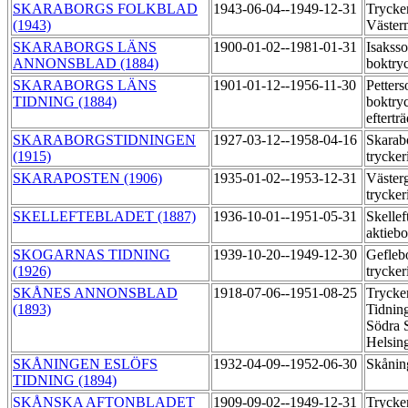
SKARABORGS FOLKBLAD
1943-06-04--1949-12-31
Trycker
(1943)
Väste
SKARABORGS LÄNS
1900-01-02--1981-01-31
Isakss
ANNONSBLAD (1884)
boktry
SKARABORGS LÄNS
1901-01-12--1956-11-30
Petter
TIDNING (1884)
boktryc
eftertr
SKARABORGSTIDNINGEN
1927-03-12--1958-04-16
Skarab
(1915)
trycker
SKARAPOSTEN (1906)
1935-01-02--1953-12-31
Väster
trycker
SKELLEFTEBLADET (1887)
1936-10-01--1951-05-31
Skellef
aktieb
SKOGARNAS TIDNING
1939-10-20--1949-12-30
Gefleb
(1926)
trycker
SKÅNES ANNONSBLAD
1918-07-06--1951-08-25
Trycke
(1893)
Tidning
Södra S
Helsin
SKÅNINGEN ESLÖFS
1932-04-09--1952-06-30
Skånin
TIDNING (1894)
SKÅNSKA AFTONBLADET
1909-09-02--1949-12-31
Trycke