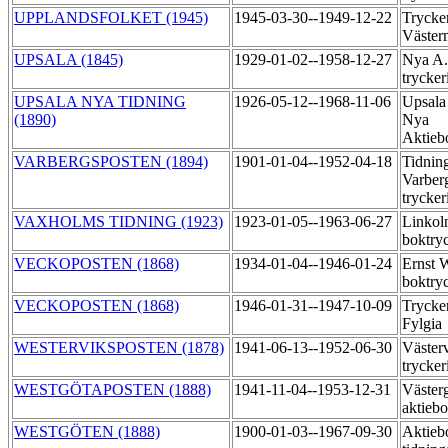
UPPLANDSFOLKET (1945)
1945-03-30--1949-12-22
Trycker
Väste
UPSALA (1845)
1929-01-02--1958-12-27
Nya A.
trycker
UPSALA NYA TIDNING
1926-05-12--1968-11-06
Upsala
(1890)
Nya
Aktieb
VARBERGSPOSTEN (1894)
1901-01-04--1952-04-18
Tidning
Varber
trycker
VAXHOLMS TIDNING (1923)
1923-01-05--1963-06-27
Linkol
boktry
VECKOPOSTEN (1868)
1934-01-04--1946-01-24
Ernst 
boktry
VECKOPOSTEN (1868)
1946-01-31--1947-10-09
Trycker
Fylgia
WESTERVIKSPOSTEN (1878)
1941-06-13--1952-06-30
Väster
trycker
WESTGÖTAPOSTEN (1888)
1941-11-04--1953-12-31
Västerg
aktieb
WESTGÖTEN (1888)
1900-01-03--1967-09-30
Aktieb