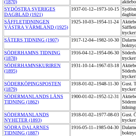
(1870)
aktieb
SYDÖSTRA SVERIGES
1937-01-12--1973-10-15
Sydöst
DAGBLAD (1921)
dagbla
SÄFFLETIDNINGEN
1925-10-03--1954-11-24
Aktieb
VÄSTRA VÄRMLAND (1925)
Säfflet
trycker
SÄTERS TIDNING (1907)
1917-12-04--1982-10-30
Dalarne
boktry
SÖDERHAMNS TIDNING
1916-04-12--1954-06-30
Söderh
(1878)
trycker
SÖDERHAMNSKURIREN
1931-10-14--1967-03-18
Aktieb
(1895)
Söderh
trycker
SÖDERKÖPINGSPOSTEN
1918-01-02--1948-11-30
Gust. 
(1879)
trycker
SÖDERMANLANDS LÄNS
1900-01-02--1952-12-31
Aktieb
TIDNING (1862)
Söderm
tidning
SÖDERMANLANDS
1918-01-02--1977-08-03
Gust. 
NYHETER (1893)
trycker
SÖDRA DALARNES
1916-05-11--1985-04-30
Dalarne
TIDNING (1887)
boktry