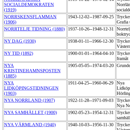
SOCIALDEMOKRATEN
Norrlä
(1919)
social
NORRSKENSFLAMMAN
1943-12-02--1987-09-25
Trycke
(1906)
Grafia 
NORRTELJE TIDNING (1880)
1937-10-26--1948-12-31
Norrtel
boktry
NY DAG (1930)
1938-01-11--1966-12-30
Trycker
Väste
NY TID (1892)
1900-01-01--1964-04-10
Trycker
framåt
NYA
1905-05-05--1974-03-20
Grunde
KRISTINEHAMNSPOSTEN
(1885)
NYA
1911-04-25--1960-06-29
Nya
LIDKÖPINGSTIDNINGEN
Lidköp
(1903)
Hörlin
NYA NORRLAND (1907)
1922-11-28--1971-09-03
Trycker
Nya No
NYA SAMHÄLLET (1900)
1902-05-23--1954-12-31
Trycke
samhäl
NYA VÄRMLAND (1940)
1940-10-03--1956-11-30
Trycker
Väste