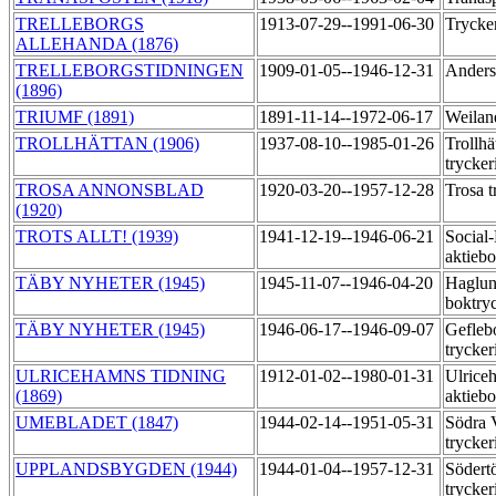
TRELLEBORGS
1913-07-29--1991-06-30
Trycke
ALLEHANDA (1876)
TRELLEBORGSTIDNINGEN
1909-01-05--1946-12-31
Anders
(1896)
TRIUMF (1891)
1891-11-14--1972-06-17
Weilan
TROLLHÄTTAN (1906)
1937-08-10--1985-01-26
Trollhä
trycker
TROSA ANNONSBLAD
1920-03-20--1957-12-28
Trosa t
(1920)
TROTS ALLT! (1939)
1941-12-19--1946-06-21
Social
aktiebo
TÄBY NYHETER (1945)
1945-11-07--1946-04-20
Haglun
boktry
TÄBY NYHETER (1945)
1946-06-17--1946-09-07
Gefleb
trycker
ULRICEHAMNS TIDNING
1912-01-02--1980-01-31
Ulrice
(1869)
aktiebo
UMEBLADET (1847)
1944-02-14--1951-05-31
Södra 
trycker
UPPLANDSBYGDEN (1944)
1944-01-04--1957-12-31
Södert
trycker