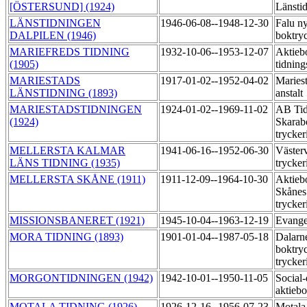
[ÖSTERSUND] (1924)
Länsti
LÄNSTIDNINGEN
1946-06-08--1948-12-30
Falu n
DALPILEN (1946)
boktry
MARIEFREDS TIDNING
1932-10-06--1953-12-07
Aktieb
(1905)
tidning
MARIESTADS
1917-01-02--1952-04-02
Mariest
LÄNSTIDNING (1893)
anstalt
MARIESTADSTIDNINGEN
1924-01-02--1969-11-02
AB Tid
(1924)
Skarab
trycker
MELLERSTA KALMAR
1941-06-16--1952-06-30
Väster
LÄNS TIDNING (1935)
trycker
MELLERSTA SKÅNE (1911)
1911-12-09--1964-10-30
Aktieb
Skånes 
trycker
MISSIONSBANERET (1921)
1945-10-04--1963-12-19
Evange
MORA TIDNING (1893)
1901-01-04--1987-05-18
Dalarne
boktryc
trycker
MORGONTIDNINGEN (1942)
1942-10-01--1950-11-05
Social
aktiebo
MOTALA TIDNING (1926)
1926-12-16--1956-07-23
Motala 