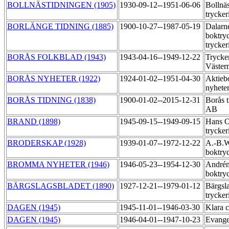
BOLLNÄSTIDNINGEN (1905)
1930-09-12--1951-06-06
Bollnä
trycker
BORLÄNGE TIDNING (1885)
1900-10-27--1987-05-19
Dalarne
boktryc
trycker
BORÅS FOLKBLAD (1943)
1943-04-16--1949-12-22
Trycker
Väste
BORÅS NYHETER (1922)
1924-01-02--1951-04-30
Aktieb
nyheter
BORÅS TIDNING (1838)
1900-01-02--2015-12-31
Borås t
AB
BRAND (1898)
1945-09-15--1949-09-15
Hans O
trycker
BRODERSKAP (1928)
1939-01-07--1972-12-22
A.-B.W
boktry
BROMMA NYHETER (1946)
1946-05-23--1954-12-30
André
boktry
BÄRGSLAGSBLADET (1890)
1927-12-21--1979-01-12
Bärgsl
trycker
DAGEN (1945)
1945-11-01--1946-03-30
Klara c
DAGEN (1945)
1946-04-01--1947-10-23
Evange