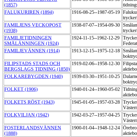
(1857)
tidning
FALUKURIREN (1894)
1916-08-25--1987-05-19
Falukur
trycker
FAMILJENS VECKOPOST
1938-07-07--1954-09-30
Smålan
(1938)
trycker
FAMILJETIDNINGEN
1924-11-15--1962-12-29
Trycker
SMÅLÄNNINGEN (1924)
Federa
FAMILJEVÄNNEN (1914)
1913-12-15--1975-12-18
Smålan
boktry
FILIPSTADS STADS OCH
1919-02-06--1958-12-30
Filipst
BERGSLAGS TIDNING (1850)
aktieb
FOLKAREBYGDEN (1940)
1939-03-30--1951-10-25
Dalarne
boktry
FOLKET (1906)
1940-01-24--1960-05-02
Tidnin
aktieb
FOLKETS RÖST (1943)
1945-01-05--1957-03-28
Trycker
Väste
FOLKVILJAN (1942)
1942-03-27--1957-04-25
Trycker
Väste
FOSTERLANDSVÄNNEN
1900-01-04--1948-12-24
Örebro 
(1888)
aktieb