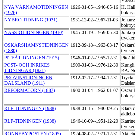
NYA VÄRNAMOTIDNINGEN
1926-01-05--1946-05-16
H. Hal
(1926)
boktry
NYBRO TIDNING (1931)
1931-12-02--1967-11-03
Johans
boktry
NÄSSJÖTIDNINGEN (1910)
1945-01-19--1959-05-30
Jönköp
trycker
OSKARSHAMNSTIDNINGEN
1912-09-18--1963-03-17
Oskars
(1880)
trycker
PITEÅTIDNINGEN (1915)
1946-01-02--1955-12-31
Piteåti
POST- OCH INRIKES
1900-01-03--1976-12-30
Kungli
TIDNINGAR (1821)
P.A. N
PROVINSTIDNINGEN
1912-02-17--1994-12-31
Trycker
DALSLAND (1911)
Dalslan
REFORMATORN (1887)
1900-01-04--1962-01-07
Oscar 
boktry
RLF-TIDNINGEN (1938)
1938-01-15--1946-09-25
Klara c
aktieb
RLF-TIDNINGEN (1938)
1946-10-09--1951-12-20
Katrin
trycker
RONNEBYPOSTEN (1895)
1924-08-02--1971-12-31
Aktieb