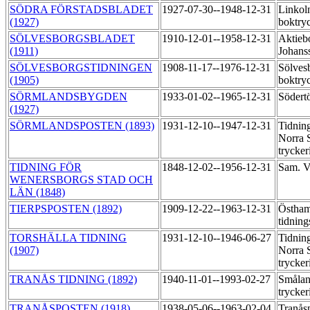
SÖDRA FÖRSTADSBLADET
1927-07-30--1948-12-31
Linkol
(1927)
boktry
SÖLVESBORGSBLADET
1910-12-01--1958-12-31
Aktieb
(1911)
Johans
SÖLVESBORGSTIDNINGEN
1908-11-17--1976-12-31
Sölves
(1905)
boktry
SÖRMLANDSBYGDEN
1933-01-02--1965-12-31
Södert
(1927)
SÖRMLANDSPOSTEN (1893)
1931-12-10--1947-12-31
Tidning
Norra 
trycker
TIDNING FÖR
1848-12-02--1956-12-31
Sam. V
WENERSBORGS STAD OCH
LÄN (1848)
TIERPSPOSTEN (1892)
1909-12-22--1963-12-31
Östha
tidnin
TORSHÄLLA TIDNING
1931-12-10--1946-06-27
Tidning
(1907)
Norra 
trycker
TRANÅS TIDNING (1892)
1940-11-01--1993-02-27
Smålan
trycker
TRANÅSPOSTEN (1918)
1938-05-06--1963-02-04
Tranås