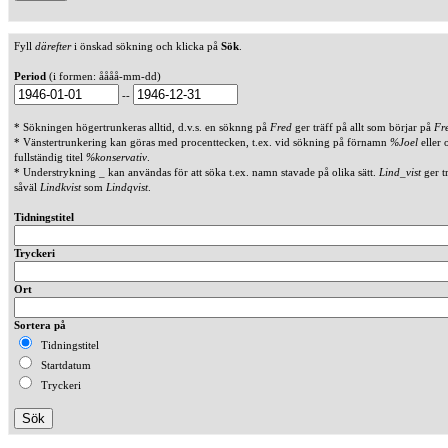
Fyll
därefter
i önskad sökning och klicka på
Sök
.
Period
(i formen: åååå-mm-dd)
--
* Sökningen högertrunkeras alltid, d.v.s. en söknng på
Fred
ger träff på allt som börjar på
Fr
* Vänstertrunkering kan göras med procenttecken, t.ex. vid sökning på förnamn
%Joel
eller 
fullständig titel
%konservativ
.
* Understrykning _ kan användas för att söka t.ex. namn stavade på olika sätt.
Lind_vist
ger t
såväl
Lindkvist
som
Lindqvist
.
Tidningstitel
Tryckeri
Ort
Sortera på
Tidningstitel
Startdatum
Tryckeri