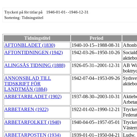
Tryckeri på för titlar på 1946-01-01- -1946-12-31
Sortering: Tidningstitel
Tidningstitel
Period
AFTONBLADET (1830)
1940-10-15--1988-08-31
Aftonbl
AFTONTIDNINGEN (1942)
1942-03-26--1950-10-26
Social
aktiebo
ALINGSÅS TIDNING (1888)
1926-05-31--2001-12-31
AB Wil
boktry
ANNONSBLAD TILL
1942-07-04--1953-09-26
Sydsve
TIDSKRIFT FÖR
aktieb
LANDTMÄN (1884)
ARBETARBLADET (1902)
1937-08-30--2003-10-31
Aktieb
Arbeta
ARBETAREN (1922)
1922-01-02--1990-12-21
Trycker
Federa
ARBETARFOLKET (1940)
1940-04-05--1957-05-01
Trycker
Väste
ARBETARPOSTEN (1934)
1939-01-01--1950-04-21
Ludw.