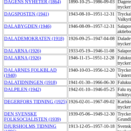
DAGENS NYHETER (1864)
1890-10-25--1986-09-03
Dagens
trycker
DAGSPOSTEN (1941)
1943-08-10--1951-12-31
Trycka
Valkyr
DALABYGDEN (1946)
1946-08-09--1957-12-31
Salapos
aktieb
DALADEMOKRATEN (1918)
1926-09-25--1947-04-08
Dalade
trycker
DALARNA (1926)
1933-05-19--1946-11-08
Salapo
DALARNA (1926)
1946-11-15--1951-12-28
Falukur
trycker
DALARNES FOLKBLAD
1940-10-03--1956-12-20
Trycker
(1940)
Väste
DALATIDNINGEN (1918)
1941-01-30--1966-06-30
Falukur
DALPILEN (1942)
1942-01-10--1946-05-25
Falu n
boktry
DEGERFORS TIDNING (1925)
1926-02-01--1967-09-02
Karlsk
trycker
DEN SVENSKE
1939-05-06--1949-12-30
Trycker
FOLKSOCIALISTEN (1939)
Grundl
DJURSHOLMS TIDNING
1913-12-05--1957-10-18
Svensk