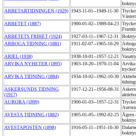
boktry
ARBETARTIDNINGEN (1929)
1943-11-01--1949-11-30
Trycker
Väste
ARBETET (1887)
1900-01-02--1989-04-23
Trycker
Framti
ARBETETS FRIHET (1924)
1927-03-11--1967-12-31
Boktry
ARBOGA TIDNING (1881)
1911-02-07--1965-10-29
Arbog
boktry
ARIEL (1938)
1938-10-01--1957-12-21
Vasatr
ARVIKA NYHETER (1895)
1903-10-20--1970-11-04
Arvika
trycker
ARVIKA TIDNING (1884)
1934-10-02--1962-10-30
Aktieb
tidning
ASKERSUNDS TIDNING
1917-12-21--1956-08-31
Askers
(1917)
aktieb
AURORA (1899)
1900-01-03--1957-12-31
Trycker
Auroras
AVESTA TIDNING (1882)
1905-01-05--1992-02-25
Ågren 
boktry
AVESTAPOSTEN (1898)
1916-05-11--1951-10-30
Dalarne
boktry