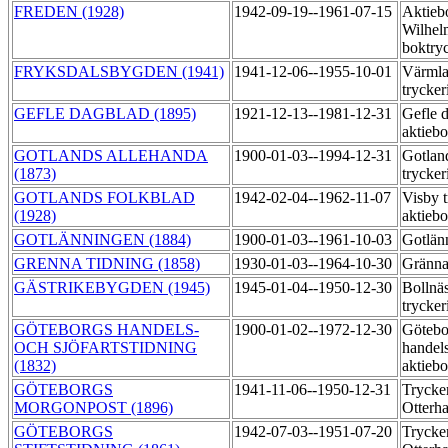
FREDEN (1928)
1942-09-19--1961-07-15
Aktieb
Wilhel
boktry
FRYKSDALSBYGDEN (1941)
1941-12-06--1955-10-01
Värmla
trycker
GEFLE DAGBLAD (1895)
1921-12-13--1981-12-31
Gefle 
aktiebo
GOTLANDS ALLEHANDA
1900-01-03--1994-12-31
Gotlan
(1873)
trycker
GOTLANDS FOLKBLAD
1942-02-04--1962-11-07
Visby t
(1928)
aktieb
GOTLÄNNINGEN (1884)
1900-01-03--1961-10-03
Gotlän
GRENNA TIDNING (1858)
1930-01-03--1964-10-30
Gränna
GÄSTRIKEBYGDEN (1945)
1945-01-04--1950-12-30
Bollnä
trycker
GÖTEBORGS HANDELS-
1900-01-02--1972-12-30
Götebo
OCH SJÖFARTSTIDNING
handels
(1832)
aktiebo
GÖTEBORGS
1941-11-06--1950-12-31
Trycker
MORGONPOST (1896)
Otterha
GÖTEBORGS
1942-07-03--1951-07-20
Trycker