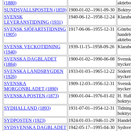
(1880)
aktieb
SUNDSVALLSPOSTEN (1859)
1900-01-02--1961-09-30
Boktry
SVENSK
1940-06-12--1958-12-24
Klarab
LEVERANSTIDNING (1931)
SVENSK SJÖFARTSTIDNING
1917-06-06--1955-12-31
Götebo
(1905)
handels
aktiebo
SVENSK VECKOTIDNING
1939-11-15--1958-09-26
Klarab
(1940)
SVENSKA DAGBLADET
1900-01-02--1990-06-08
Svensk
(1884)
trycker
SVENSKA LANDSBYGDEN
1933-01-03--1965-12-22
Södert
(1926)
trycker
SVENSKA
1909-12-03--1956-12-31
Svensk
MORGONBLADET (1890)
trycker
SVENSKA POSTEN (1873)
1900-01-04--1976-01-02
H. Hal
boktry
SYDHALLAND (1893)
1931-07-01--1954-12-31
Tidnin
boktry
SYDPOSTEN (1923)
1924-01-03--1946-11-29
Handel
SYDSVENSKA DAGBLADET
1942-05-17--1995-04-30
Sydsve