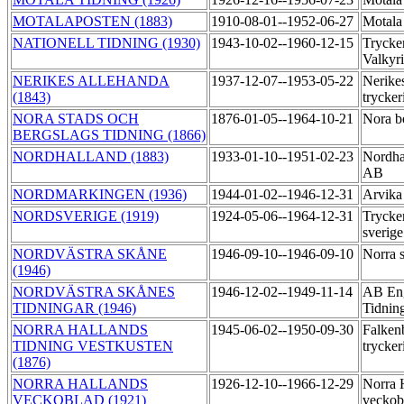
MOTALAPOSTEN (1883)
1910-08-01--1952-06-27
Motala 
NATIONELL TIDNING (1930)
1943-10-02--1960-12-15
Trycker
Valkyr
NERIKES ALLEHANDA
1937-12-07--1953-05-22
Nerike
(1843)
trycker
NORA STADS OCH
1876-01-05--1964-10-21
Nora b
BERGSLAGS TIDNING (1866)
NORDHALLAND (1883)
1933-01-10--1951-02-23
Nordhal
AB
NORDMARKINGEN (1936)
1944-01-02--1946-12-31
Arvika 
NORDSVERIGE (1919)
1924-05-06--1964-12-31
Trycke
sverig
NORDVÄSTRA SKÅNE
1946-09-10--1946-09-10
Norra 
(1946)
NORDVÄSTRA SKÅNES
1946-12-02--1949-11-14
AB En
TIDNINGAR (1946)
Tidning
NORRA HALLANDS
1945-06-02--1950-09-30
Falkenb
TIDNING VESTKUSTEN
trycker
(1876)
NORRA HALLANDS
1926-12-10--1966-12-29
Norra 
VECKOBLAD (1921)
veckob