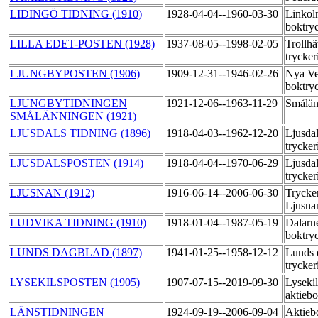
LIDINGÖ TIDNING (1910)
1928-04-04--1960-03-30
Linkol
boktry
LILLA EDET-POSTEN (1928)
1937-08-05--1998-02-05
Trollhä
trycker
LJUNGBYPOSTEN (1906)
1909-12-31--1946-02-26
Nya Ve
boktry
LJUNGBYTIDNINGEN
1921-12-06--1963-11-29
Smålän
SMÅLÄNNINGEN (1921)
LJUSDALS TIDNING (1896)
1918-04-03--1962-12-20
Ljusdal
trycker
LJUSDALSPOSTEN (1914)
1918-04-04--1970-06-29
Ljusdal
trycker
LJUSNAN (1912)
1916-06-14--2006-06-30
Trycker
Ljusn
LUDVIKA TIDNING (1910)
1918-01-04--1987-05-19
Dalarne
boktry
LUNDS DAGBLAD (1897)
1941-01-25--1958-12-12
Lunds 
trycker
LYSEKILSPOSTEN (1905)
1907-07-15--2019-09-30
Lysekil
aktieb
LÄNSTIDNINGEN
1924-09-19--2006-09-04
Aktieb