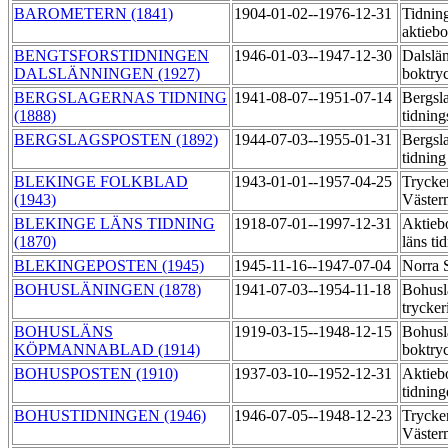
BAROMETERN (1841)
1904-01-02--1976-12-31
Tidnin
aktiebo
BENGTSFORSTIDNINGEN
1946-01-03--1947-12-30
Dalslä
DALSLÄNNINGEN (1927)
boktry
BERGSLAGERNAS TIDNING
1941-08-07--1951-07-14
Bergsl
(1888)
tidning
BERGSLAGSPOSTEN (1892)
1944-07-03--1955-01-31
Bergsl
tidnin
BLEKINGE FOLKBLAD
1943-01-01--1957-04-25
Trycker
(1943)
Väste
BLEKINGE LÄNS TIDNING
1918-07-01--1997-12-31
Aktieb
(1870)
läns ti
BLEKINGEPOSTEN (1945)
1945-11-16--1947-07-04
Norra 
BOHUSLÄNINGEN (1878)
1941-07-03--1954-11-18
Bohusl
trycker
BOHUSLÄNS
1919-03-15--1948-12-15
Bohusl
KÖPMANNABLAD (1914)
boktry
BOHUSPOSTEN (1910)
1937-03-10--1952-12-31
Aktieb
tidning
BOHUSTIDNINGEN (1946)
1946-07-05--1948-12-23
Trycker
Väste