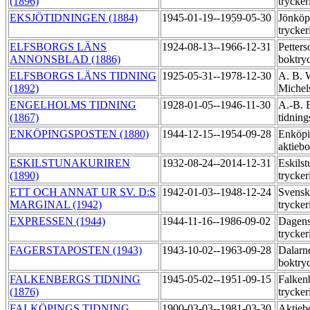
(1896)
trycker
EKSJÖTIDNINGEN (1884)
1945-01-19--1959-05-30
Jönköp
trycker
ELFSBORGS LÄNS
1924-08-13--1966-12-31
Petter
ANNONSBLAD (1886)
boktry
ELFSBORGS LÄNS TIDNING
1925-05-31--1978-12-30
A. B. 
(1892)
Michel
ENGELHOLMS TIDNING
1928-01-05--1946-11-30
A.-B. 
(1867)
tidning
ENKÖPINGSPOSTEN (1880)
1944-12-15--1954-09-28
Enköpi
aktiebo
ESKILSTUNAKURIREN
1932-08-24--2014-12-31
Eskils
(1890)
trycker
ETT OCH ANNAT UR SV. D:S
1942-01-03--1948-12-24
Svensk
MARGINAL (1942)
trycker
EXPRESSEN (1944)
1944-11-16--1986-09-02
Dagens
trycker
FAGERSTAPOSTEN (1943)
1943-10-02--1963-09-28
Dalarne
boktry
FALKENBERGS TIDNING
1945-05-02--1951-09-15
Falkenb
(1876)
trycker
FALKÖPINGS TIDNING
1900-03-03--1981-03-30
Aktieb