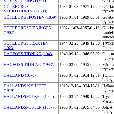
STIFTSTIDNING (1861)
Otterha
GÖTEBORGS
1935-01-03--1977-12-29
Götebo
VECKOTIDNING (1893)
trycker
GÖTEBORGSPOSTEN (1859)
1900-01-01--1989-03-01
Götebo
trycker
GÖTEBORGSTIDNINGEN
1902-11-03--1967-01-13
Götebo
(1902)
handels
aktiebo
GÖTEBORGSTRAKTEN
1944-02-25--1949-12-30
Trycker
(1923)
Framå
HAGFORS TIDNING (1943)
1943-09-18--1946-03-02
Filipst
trycker
HAGFORS TIDNING (1943)
1946-03-06--1955-09-29
Värmla
trycker
HALLAND (1876)
1900-01-02--1954-12-31
Tidnin
boktry
HALLANDS NYHETER
1919-12-16--1994-12-31
Hallan
(1919)
trycker
HALLANDSFOLKET (1944)
1944-03-24--1949-12-22
Trycker
Väste
HALLANDSPOSTEN (1857)
1900-01-02--1975-04-30
Joh. A
boktry