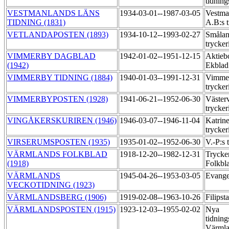
tidning
VESTMANLANDS LÄNS
1934-03-01--1987-03-05
Vestma
TIDNING (1831)
A.B:s 
VETLANDAPOSTEN (1893)
1934-10-12--1993-02-27
Smålan
trycker
VIMMERBY DAGBLAD
1942-01-02--1951-12-15
Aktieb
(1942)
Ekblad
VIMMERBY TIDNING (1884)
1940-01-03--1991-12-31
Vimmer
trycker
VIMMERBYPOSTEN (1928)
1941-06-21--1952-06-30
Väster
trycker
VINGÅKERSKURIREN (1946)
1946-03-07--1946-11-04
Katrin
trycker
VIRSERUMSPOSTEN (1935)
1935-01-02--1952-06-30
V.-P:s 
VÄRMLANDS FOLKBLAD
1918-12-20--1982-12-31
Trycke
(1918)
Folkbl
VÄRMLANDS
1945-04-26--1953-03-05
Evangel
VECKOTIDNING (1923)
VÄRMLANDSBERG (1906)
1919-02-08--1963-10-26
Filipst
VÄRMLANDSPOSTEN (1915)
1923-12-03--1955-02-02
Nya
tidning
Värmla