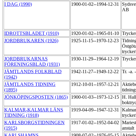
I DAG (1990)
1900-01-02--1994-12-31
Sydsve
AB
IDROTTSBLADET (1910)
1920-01-02--1965-01-10
Trycke
JORDBRUKAREN (1926)
1925-11-15--1970-12-23
Tidning
Östgöt
trycker
JORDBRUKARNAS
1930-11-29--1964-12-19
Trycker
FÖRENINGSBLAD (1931)
JÄMTLANDS FOLKBLAD
1942-11-27--1949-12-22
Tr. -a.
(1942)
JÄMTLANDS TIDNING
1912-10-01--1957-12-21
Aktieb
(1895)
tidning
JÖNKÖPINGSPOSTEN (1865)
1900-01-03--1973-12-15
H. Hal
boktry
KALMAR-KALMAR LÄNS
1919-04-09--1947-12-31
Kalma
TIDNING (1918)
trycker
KARLSBORGSTIDNINGEN
1917-01-02--1952-04-02
Mariest
(1915)
anstalt
KARLSHAMNS
1908-07-02--1976-05-15
Aktieb