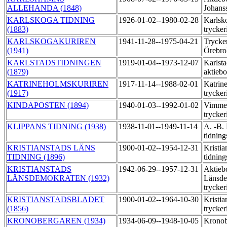
ALLEHANDA (1848)
Johans
KARLSKOGA TIDNING
1926-01-02--1980-02-28
Karlsk
(1883)
trycker
KARLSKOGAKURIREN
1941-11-28--1975-04-21
Trycker
(1941)
Örebro
KARLSTADSTIDNINGEN
1919-01-04--1973-12-07
Karlsta
(1879)
aktieb
KATRINEHOLMSKURIREN
1917-11-14--1988-02-01
Katrin
(1917)
trycker
KINDAPOSTEN (1894)
1940-01-03--1992-01-02
Vimmer
trycker
KLIPPANS TIDNING (1938)
1938-11-01--1949-11-14
A. -B.
tidning
KRISTIANSTADS LÄNS
1900-01-02--1954-12-31
Kristia
TIDNING (1896)
tidning
KRISTIANSTADS
1942-06-29--1957-12-31
Aktieb
LÄNSDEMOKRATEN (1932)
Länsde
trycker
KRISTIANSTADSBLADET
1900-01-02--1964-10-30
Kristia
(1856)
trycker
KRONOBERGAREN (1934)
1934-06-09--1948-10-05
Kronob