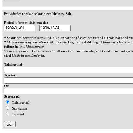
Fyll
därefter
i önskad sökning och klicka på
Sök
.
Period
(i formen: åååå-mm-dd)
--
* Sökningen högertrunkeras alltid, d.v.s. en söknng på
Fred
ger träff på allt som börjar på
Fr
* Vänstertrunkering kan göras med procenttecken, t.ex. vid sökning på förnamn
%Joel
eller 
fullständig titel
%konservativ
.
* Understrykning _ kan användas för att söka t.ex. namn stavade på olika sätt.
Lind_vist
ger t
såväl
Lindkvist
som
Lindqvist
.
Tidningstitel
Tryckeri
Ort
Sortera på
Tidningstitel
Startdatum
Tryckeri