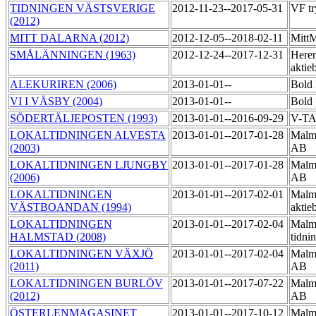
TIDNINGEN VÄSTSVERIGE
2012-11-23--2017-05-31
VF tr
(2012)
MITT DALARNA (2012)
2012-12-05--2018-02-11
MittM
SMÅLÄNNINGEN (1963)
2012-12-24--2017-12-31
Heren
aktie
ALEKURIREN (2006)
2013-01-01--
Bold 
VI I VÄSBY (2004)
2013-01-01--
Bold 
SÖDERTÄLJEPOSTEN (1993)
2013-01-01--2016-09-29
V-T
LOKALTIDNINGEN ALVESTA
2013-01-01--2017-01-28
Malmö
(2003)
AB
LOKALTIDNINGEN LJUNGBY
2013-01-01--2017-01-28
Malmö
(2006)
AB
LOKALTIDNINGEN
2013-01-01--2017-02-01
Malmö
VÄSTBOANDAN (1994)
aktie
LOKALTIDNINGEN
2013-01-01--2017-02-04
Malm
HALMSTAD (2008)
tidni
LOKALTIDNINGEN VÄXJÖ
2013-01-01--2017-02-04
Malmö
(2011)
AB
LOKALTIDNINGEN BURLÖV
2013-01-01--2017-07-22
Malmö
(2012)
AB
ÖSTERLENMAGASINET
2013-01-01--2017-10-12
Malmö