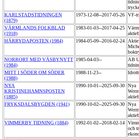
tidni
tryck
KARLSTADSTIDNINGEN
1973-12-08--2017-05-26
VF-t
(1879)
VÄRMLANDS FOLKBLAD
1983-01-03--2017-04-25
Värml
(1918)
aktie
HÄRRYDAPOSTEN (1984)
1984-05-09--2016-02-24
Aktie
Miche
boktr
NORRORT MED VÄSBYNYTT
1985-04-03--
AB U
(1984)
tidni
MITT I SÖDER OM SÖDER
1988-11-23--
Idrot
(1988)
NYA
1990-10-01--2025-09-30
Nya
KRISTINEHAMNSPOSTEN
Werm
(1885)
aktie
FRYKSDALSBYGDEN (1941)
1990-10-02--2025-09-30
Nya
Werm
aktie
VIMMERBY TIDNING (1884)
1992-01-02--2018-02-14
Vimme
och t
ekon