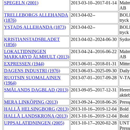
SPEGELN (2001)
2013-03-10--2017-01-14
Malmö
AB
TRELLEBORGS ALLEHANDA
2013-04-02--
BOLD
(1876)
tryck
YSTADS ALLEHANDA (1873)
2013-04-02--
BOLD
tryck
KRISTIANSTADSBLADET
2013-04-02--2024-06-30
Sydo
(1856)
LOKALTIDNINGEN
2013-04-24--2016-06-22
Malmö
MARKARYD ÄLMHULT (2013)
AB
EXPRESSEN (1944)
2013-06-01--2018-01-31
Mitt
DAGENS INDUSTRI (1976)
2013-06-03--2025-09-30
Daily
RUOTSIN SUOMALAINEN
2013-07-01--2017-09-28
V-T
(1964)
SMÅLANDS DAGBLAD (2013)
2013-09-05--2017-12-31
Heren
aktie
MERA LINKÖPING (2013)
2013-09-24--2018-06-26
Press
HALLÅ HELSINGBORG (2013)
2013-10-16--2019-12-04
Bold
HALLÅ LANDSKRONA (2013)
2013-10-16--2019-12-04
Bold 
UPPSALATIDNINGEN (2005)
2013-10-17--2020-02-28
UNT 
Press