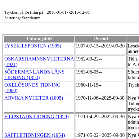
Tryckeri på för titlar på 2016-01-01- -2016-12-31
Sortering: Startdatum
Tidningstitel
Period
LYSEKILSPOSTEN (1905)
1907-07-15--2019-09-30
Lysek
aktie
OSKARSHAMNSNYHETERNA
1952-09-22--
Tidn.
(1921)
tr. A
SÖDERMANLANDS LÄNS
1953-05-05--
Söder
TIDNING (1953)
tidni
OXELÖSUNDS TIDNING
1960-11-15--
Tryck
(1960)
ARVIKA NYHETER (1895)
1970-11-06--2025-09-30
Nya 
Tidni
tryck
FILIPSTADS TIDNING (1959)
1971-04-29--2025-09-30
Nya 
tidni
tryck
SÄFFLETIDNINGEN (1954)
1971-05-22--2025-09-30
Nya 