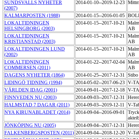
SUNDSVALLS NYHETER
2014-01-10--2019-12-23
Mittm
(2007)
KALMARPOSTEN (1988)
2014-01-15--2016-01-05
BOLD
LOKALTIDNINGEN
2014-01-15--2017-10-21
Malmö
HELSINGBORG (2003)
AB
LOKALTIDNINGEN
2014-01-15--2017-10-21
Malmö
KRISTIANSTAD (2003)
AB
LOKALTIDNINGEN LUND
2014-01-15--2017-10-21
Malmö
(2002)
AB
LOKALTIDNINGEN
2014-01-22--2017-02-04
Malmö
COMMERSEN (2011)
AB
DAGENS NYHETER (1864)
2014-01-25--2017-12-31
Stibo
LIDINGÖ TIDNING (1994)
2014-05-02--2017-06-23
V-T
VÄRLDEN IDAG (2001)
2014-09-01--2017-12-18
V-T
FINNVEDEN NU (2003)
2014-09-03--2017-12-31
Here
HALMSTAD 7 DAGAR (2011)
2014-09-03--2019-12-11
V-Ta
NYA KIRUNABLADET (2014)
2014-09-04--2016-09-01
Tryck
aktei
JÖNKÖPING NU (2005)
2014-09-04--2017-12-31
Here
FALKENBERGSPOSTEN (2011)
2014-09-04--2018-12-20
V-Ta