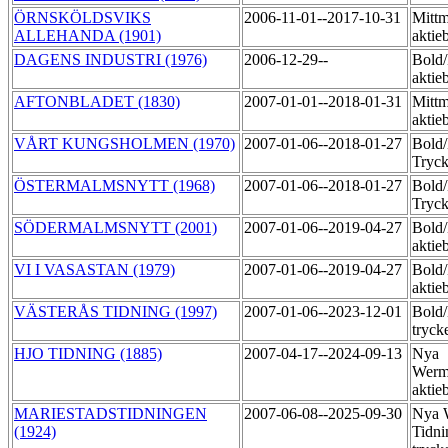
ÖRNSKÖLDSVIKS
2006-11-01--2017-10-31
Mittm
ALLEHANDA (1901)
akti
DAGENS INDUSTRI (1976)
2006-12-29--
Bold
aktie
AFTONBLADET (1830)
2007-01-01--2018-01-31
Mittm
aktie
VÅRT KUNGSHOLMEN (1970)
2007-01-06--2018-01-27
Bold
Tryck
ÖSTERMALMSNYTT (1968)
2007-01-06--2018-01-27
Bold
Tryck
SÖDERMALMSNYTT (2001)
2007-01-06--2019-04-27
Bold
aktie
VI I VASASTAN (1979)
2007-01-06--2019-04-27
Bold
aktie
VÄSTERÅS TIDNING (1997)
2007-01-06--2023-12-01
Bold
tryck
HJO TIDNING (1885)
2007-04-17--2024-09-13
Nya
Werm
aktie
MARIESTADSTIDNINGEN
2007-06-08--2025-09-30
Nya 
(1924)
Tidni