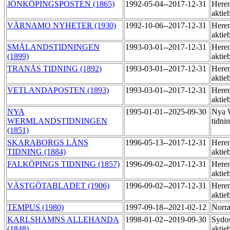
JÖNKÖPINGSPOSTEN (1865)
1992-05-04--2017-12-31
Heren
aktie
VÄRNAMO NYHETER (1930)
1992-10-06--2017-12-31
Heren
aktie
SMÅLANDSTIDNINGEN
1993-03-01--2017-12-31
Heren
(1899)
aktie
TRANÅS TIDNING (1892)
1993-03-01--2017-12-31
Heren
aktie
VETLANDAPOSTEN (1893)
1993-03-01--2017-12-31
Heren
aktie
NYA
1995-01-01--2025-09-30
Nya 
WERMLANDSTIDNINGEN
tidni
(1851)
SKARABORGS LÄNS
1996-05-13--2017-12-31
Heren
TIDNING (1884)
aktie
FALKÖPINGS TIDNING (1857)
1996-09-02--2017-12-31
Heren
aktie
VÄSTGÖTABLADET (1906)
1996-09-02--2017-12-31
Heren
aktie
TEMPUS (1980)
1997-09-18--2021-02-12
Norra
KARLSHAMNS ALLEHANDA
1998-01-02--2019-09-30
Sydos
(1848)
aktie