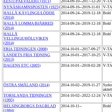
EESTI PÄEVALEHT (1971)
2014-09-10--2017-12-20
V-T
NYNÄSHAMNSPOSTEN (1925)
2014-09-16--2019-11-01
V-T
HALLÅ KÄVLINGE/LÖDDE
2014-09-24--2019-12-18
Bold 
(2014)
HALLÅ LOMMA/BJÄRRED
2014-09-24--2019-12-18
Bold 
(2014)
HALLÅ
2014-09-24--2019-12-18
Bold 
VELLINGE/HÖLLVIKEN
(2014)
FRIA TIDNINGEN (2008)
2014-10-01--2017-09-27
V-T
LANDETS FRIA TIDNING
2014-10-01--2017-10-25
V-T
(2013)
DAGENS ETC (2005)
2014-10-01--2018-02-28
V-T
ÖSTRA SMÅLAND (2014)
2014-10-02--2019-11-27
Sydos
aktie
TORSLANDA TIDNINGEN
2014-10-02--2022-12-24
V-T
(1995)
HELSINGBORGS DAGBLAD
2014-10-11--
Bold 
(1884)