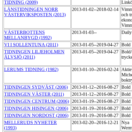
TIDNING (2009)
Link
LÄNSTIDNINGEN NORR
2013-01-02--2018-02-14
Vimme
VÄSTERVIKSPOSTEN (2013)
och t
ekono
Vimm
VÄSTERBOTTENS
2013-01-03--
Daily
MELLANBYGD (1992)
VI I SOLLENTUNA (2011)
2013-01-05--2019-04-27
Bold 
TIDNINGEN LILJEHOLMEN
2013-01-05--2019-04-27
Bold
ÄLVSJÖ (2011)
tryck
LERUMS TIDNING (1982)
2013-01-10--2016-02-24
Aktie
Miche
boktr
TIDNINGEN SYDVÄST (2006)
2013-01-12--2016-08-27
Bold 
TIDNINGEN VÄSTER (2011)
2013-01-12--2016-08-27
Bold 
TIDNINGEN CENTRUM (2006)
2013-01-19--2016-08-27
Bold 
TIDNINGEN HISINGEN (2006)
2013-01-19--2016-08-27
Bold 
TIDNINGEN NORDOST (2006)
2013-01-19--2016-08-27
Bold 
MELLERUDS NYHETER
2013-02-20--2016-12-21
Nya
(1993)
Werm