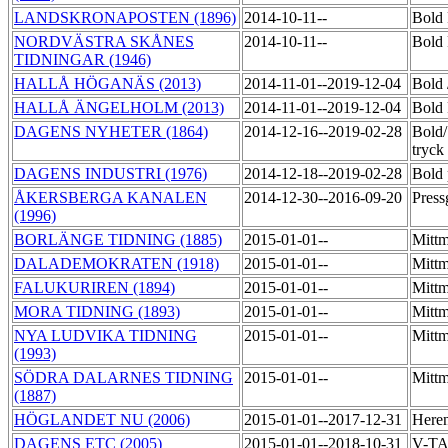
LANDSKRONAPOSTEN (1896)
2014-10-11--
Bold 
NORDVÄSTRA SKÅNES
2014-10-11--
Bold 
TIDNINGAR (1946)
HALLÅ HÖGANÄS (2013)
2014-11-01--2019-12-04
Bold
HALLÅ ÄNGELHOLM (2013)
2014-11-01--2019-12-04
Bold 
DAGENS NYHETER (1864)
2014-12-16--2019-02-28
Bold
tryck
DAGENS INDUSTRI (1976)
2014-12-18--2019-02-28
Bold 
ÅKERSBERGA KANALEN
2014-12-30--2016-09-20
Press
(1996)
BORLÄNGE TIDNING (1885)
2015-01-01--
Mittm
DALADEMOKRATEN (1918)
2015-01-01--
Mittm
FALUKURIREN (1894)
2015-01-01--
Mittm
MORA TIDNING (1893)
2015-01-01--
Mittm
NYA LUDVIKA TIDNING
2015-01-01--
Mittm
(1993)
SÖDRA DALARNES TIDNING
2015-01-01--
Mittm
(1887)
HÖGLANDET NU (2006)
2015-01-01--2017-12-31
Here
DAGENS ETC (2005)
2015-01-01--2018-10-31
V-T