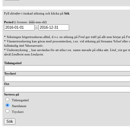
Fyll
därefter
i önskad sökning och klicka på
Sök
.
Period
(i formen: åååå-mm-dd)
--
* Sökningen högertrunkeras alltid, d.v.s. en söknng på
Fred
ger träff på allt som börjar på
Fr
* Vänstertrunkering kan göras med procenttecken, t.ex. vid sökning på förnamn
%Joel
eller 
fullständig titel
%konservativ
.
* Understrykning _ kan användas för att söka t.ex. namn stavade på olika sätt.
Lind_vist
ger t
såväl
Lindkvist
som
Lindqvist
.
Tidningstitel
Tryckeri
Ort
Sortera på
Tidningstitel
Startdatum
Tryckeri