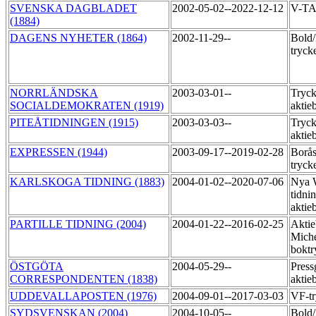
SVENSKA DAGBLADET
2002-05-02--2022-12-12
V-T
(1884)
DAGENS NYHETER (1864)
2002-11-29--
Bold/
tryck
NORRLÄNDSKA
2003-03-01--
Tryck
SOCIALDEMOKRATEN (1919)
aktie
PITEÅTIDNINGEN (1915)
2003-03-03--
Tryck
aktie
EXPRESSEN (1944)
2003-09-17--2019-02-28
Borås
tryck
KARLSKOGA TIDNING (1883)
2004-01-02--2020-07-06
Nya 
tidni
aktie
PARTILLE TIDNING (2004)
2004-01-22--2016-02-25
Aktie
Miche
boktr
ÖSTGÖTA
2004-05-29--
Press
CORRESPONDENTEN (1838)
aktie
UDDEVALLAPOSTEN (1976)
2004-09-01--2017-03-03
VF-tr
SYDSVENSKAN (2004)
2004-10-05--
Bold