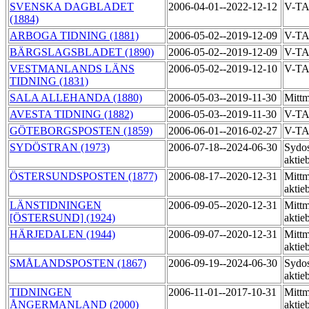
SVENSKA DAGBLADET
2006-04-01--2022-12-12
V-T
(1884)
ARBOGA TIDNING (1881)
2006-05-02--2019-12-09
V-T
BÄRGSLAGSBLADET (1890)
2006-05-02--2019-12-09
V-T
VESTMANLANDS LÄNS
2006-05-02--2019-12-10
V-T
TIDNING (1831)
SALA ALLEHANDA (1880)
2006-05-03--2019-11-30
Mittm
AVESTA TIDNING (1882)
2006-05-03--2019-11-30
V-T
GÖTEBORGSPOSTEN (1859)
2006-06-01--2016-02-27
V-T
SYDÖSTRAN (1973)
2006-07-18--2024-06-30
Sydos
aktie
ÖSTERSUNDSPOSTEN (1877)
2006-08-17--2020-12-31
Mittm
aktie
LÄNSTIDNINGEN
2006-09-05--2020-12-31
Mittm
[ÖSTERSUND] (1924)
aktie
HÄRJEDALEN (1944)
2006-09-07--2020-12-31
Mittm
aktie
SMÅLANDSPOSTEN (1867)
2006-09-19--2024-06-30
Sydos
aktie
TIDNINGEN
2006-11-01--2017-10-31
Mittm
ÅNGERMANLAND (2000)
aktie