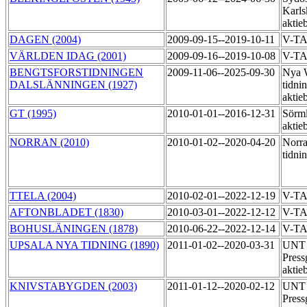
Karls
aktie
DAGEN (2004)
2009-09-15--2019-10-11
V-T
VÄRLDEN IDAG (2001)
2009-09-16--2019-10-08
V-T
BENGTSFORSTIDNINGEN
2009-11-06--2025-09-30
Nya 
DALSLÄNNINGEN (1927)
tidni
aktie
GT (1995)
2010-01-01--2016-12-31
Sörml
aktie
NORRAN (2010)
2010-01-02--2020-04-20
Norra
tidni
TTELA (2004)
2010-02-01--2022-12-19
V-T
AFTONBLADET (1830)
2010-03-01--2022-12-12
V-T
BOHUSLÄNINGEN (1878)
2010-06-22--2022-12-14
V-T
UPSALA NYA TIDNING (1890)
2011-01-02--2020-03-31
UNT 
Press
aktie
KNIVSTABYGDEN (2003)
2011-01-12--2020-02-12
UNT 
Press