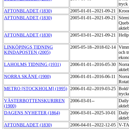
tryck
AFTONBLADET (1830)
2005-01-01--2021-09-21
Kroo
AFTONBLADET (1830)
2005-01-01--2021-09-21
Sörml
Queb
aktie
AFTONBLADET (1830)
2005-03-01--2021-09-21
Hellp
LINKÖPINGS TIDNING
2005-05-18--2018-02-14
Vimme
KINDAPOSTEN (2005)
och t
ekon
LAHOLMS TIDNING (1931)
2006-01-01--2016-05-30
Norra
aktie
NORRA SKÅNE (1900)
2006-01-01--2016-06-11
Norr
Rotat
METRO [STOCKHOLM] (1995)
2006-01-02--2019-03-25
Bold
tryck
VÄSTERBOTTENSKURIREN
2006-03-01--
Daily
(1900)
aktie
DAGENS NYHETER (1864)
2006-03-01--2025-10-01
Daily
aktie
AFTONBLADET (1830)
2006-04-01--2022-12-05
V-T