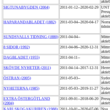
aktie
SIGTUNABYGDEN (2004)
2011-01-12--2020-02-29
UNT 
Press
aktie
HAPARANDABLADET (1882)
2011-03-04--2020-04-17
Norra
tidni
SUNDSVALLS TIDNING (1880)
2011-04-04--
Mittm
aktie
8 SIDOR (1992)
2011-04-06--2020-12-31
Mittm
aktie
DAGBLADET (1955)
2011-04-11--
Mittm
aktie
SKÖVDE NYHETER (2011)
2011-04-14--2017-12-31
Herre
aktie
ÖSTRAN (2005)
2011-05-03--
Sydos
aktie
NYHETERNA (1985)
2011-05-03--2019-11-27
Sydos
aktie
EXTRA ÖSTERGÖTLAND
2011-09-01--2018-06-20
Press
(2004)
aktie
KARLSKOGAKURIREN (1988)
2011-10-01--2020-07-06
Nya