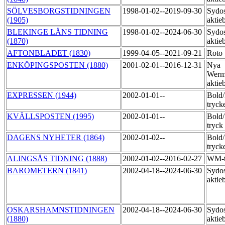
SÖLVESBORGSTIDNINGEN
1998-01-02--2019-09-30
Sydos
(1905)
aktie
BLEKINGE LÄNS TIDNING
1998-01-02--2024-06-30
Sydos
(1870)
aktie
AFTONBLADET (1830)
1999-04-05--2021-09-21
Roto
ENKÖPINGSPOSTEN (1880)
2001-02-01--2016-12-31
Nya
Werm
aktie
EXPRESSEN (1944)
2002-01-01--
Bold
tryck
KVÄLLSPOSTEN (1995)
2002-01-01--
Bold
tryck
DAGENS NYHETER (1864)
2002-01-02--
Bold
tryck
ALINGSÅS TIDNING (1888)
2002-01-02--2016-02-27
WM-t
BAROMETERN (1841)
2002-04-18--2024-06-30
Sydos
aktie
OSKARSHAMNSTIDNINGEN
2002-04-18--2024-06-30
Sydos
(1880)
aktie