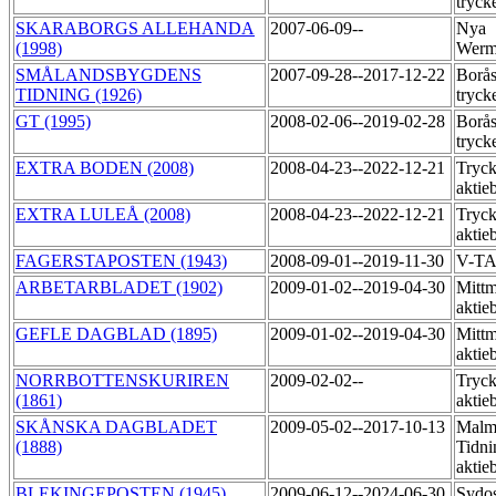
tryck
SKARABORGS ALLEHANDA
2007-06-09--
Nya
(1998)
Werm
SMÅLANDSBYGDENS
2007-09-28--2017-12-22
Borås
TIDNING (1926)
tryck
GT (1995)
2008-02-06--2019-02-28
Borås
tryck
EXTRA BODEN (2008)
2008-04-23--2022-12-21
Tryck
aktie
EXTRA LULEÅ (2008)
2008-04-23--2022-12-21
Tryck
aktie
FAGERSTAPOSTEN (1943)
2008-09-01--2019-11-30
V-T
ARBETARBLADET (1902)
2009-01-02--2019-04-30
Mittm
aktie
GEFLE DAGBLAD (1895)
2009-01-02--2019-04-30
Mittm
aktie
NORRBOTTENSKURIREN
2009-02-02--
Tryck
(1861)
aktie
SKÅNSKA DAGBLADET
2009-05-02--2017-10-13
Malm
(1888)
Tidni
aktie
BLEKINGEPOSTEN (1945)
2009-06-12--2024-06-30
Sydos