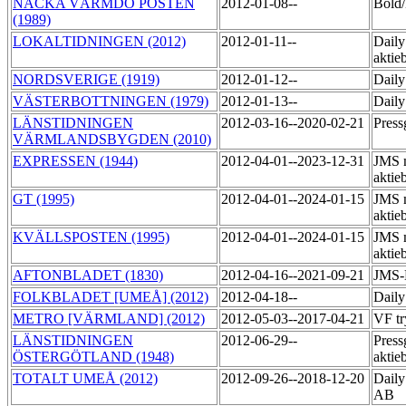
NACKA VÄRMDÖ POSTEN
2012-01-08--
Bol
(1989)
LOKALTIDNINGEN (2012)
2012-01-11--
Daily
aktie
NORDSVERIGE (1919)
2012-01-12--
Daily
VÄSTERBOTTNINGEN (1979)
2012-01-13--
Daily
LÄNSTIDNINGEN
2012-03-16--2020-02-21
Press
VÄRMLANDSBYGDEN (2010)
EXPRESSEN (1944)
2012-04-01--2023-12-31
JMS 
aktie
GT (1995)
2012-04-01--2024-01-15
JMS 
aktie
KVÄLLSPOSTEN (1995)
2012-04-01--2024-01-15
JMS 
aktie
AFTONBLADET (1830)
2012-04-16--2021-09-21
JMS-
FOLKBLADET [UMEÅ] (2012)
2012-04-18--
Daily
METRO [VÄRMLAND] (2012)
2012-05-03--2017-04-21
VF tr
LÄNSTIDNINGEN
2012-06-29--
Press
ÖSTERGÖTLAND (1948)
aktie
TOTALT UMEÅ (2012)
2012-09-26--2018-12-20
Daily
AB