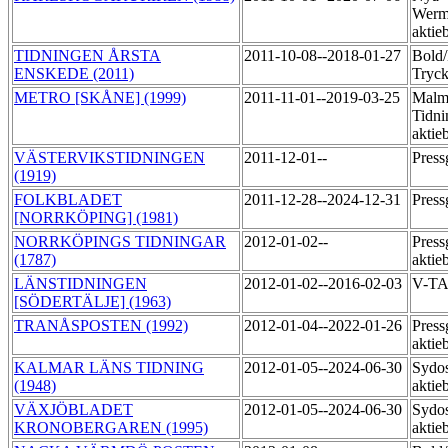
Werm
aktie
TIDNINGEN ÅRSTA
2011-10-08--2018-01-27
Bold
ENSKEDE (2011)
Tryck
METRO [SKÅNE] (1999)
2011-11-01--2019-03-25
Malm
Tidni
aktie
VÄSTERVIKSTIDNINGEN
2011-12-01--
Pres
(1919)
FOLKBLADET
2011-12-28--2024-12-31
Pres
[NORRKÖPING] (1981)
NORRKÖPINGS TIDNINGAR
2012-01-02--
Press
(1787)
aktie
LÄNSTIDNINGEN
2012-01-02--2016-02-03
V-T
[SÖDERTÄLJE] (1963)
TRANÅSPOSTEN (1992)
2012-01-04--2022-01-26
Press
aktie
KALMAR LÄNS TIDNING
2012-01-05--2024-06-30
Sydos
(1948)
aktie
VÄXJÖBLADET
2012-01-05--2024-06-30
Sydos
KRONOBERGAREN (1995)
aktie