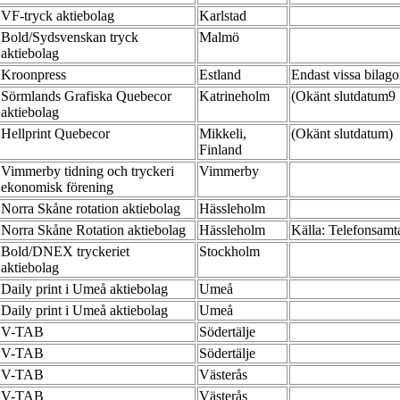
VF-tryck aktiebolag
Karlstad
Bold/Sydsvenskan tryck
Malmö
aktiebolag
Kroonpress
Estland
Endast vissa bilag
Sörmlands Grafiska Quebecor
Katrineholm
(Okänt slutdatum9
aktiebolag
Hellprint Quebecor
Mikkeli,
(Okänt slutdatum)
Finland
Vimmerby tidning och tryckeri
Vimmerby
ekonomisk förening
Norra Skåne rotation aktiebolag
Hässleholm
Norra Skåne Rotation aktiebolag
Hässleholm
Källa: Telefonsamt
Bold/DNEX tryckeriet
Stockholm
aktiebolag
Daily print i Umeå aktiebolag
Umeå
Daily print i Umeå aktiebolag
Umeå
V-TAB
Södertälje
V-TAB
Södertälje
V-TAB
Västerås
V-TAB
Västerås