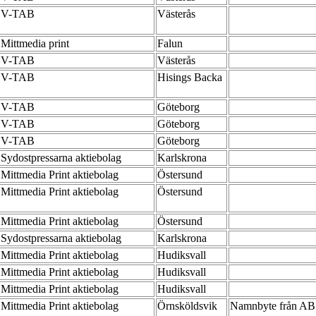
V-TAB
Västerås
Mittmedia print
Falun
V-TAB
Västerås
V-TAB
Hisings Backa
V-TAB
Göteborg
V-TAB
Göteborg
V-TAB
Göteborg
Sydostpressarna aktiebolag
Karlskrona
Mittmedia Print aktiebolag
Östersund
Mittmedia Print aktiebolag
Östersund
Mittmedia Print aktiebolag
Östersund
Sydostpressarna aktiebolag
Karlskrona
Mittmedia Print aktiebolag
Hudiksvall
Mittmedia Print aktiebolag
Hudiksvall
Mittmedia Print aktiebolag
Hudiksvall
Mittmedia Print aktiebolag
Örnsköldsvik
Namnbyte från AB A