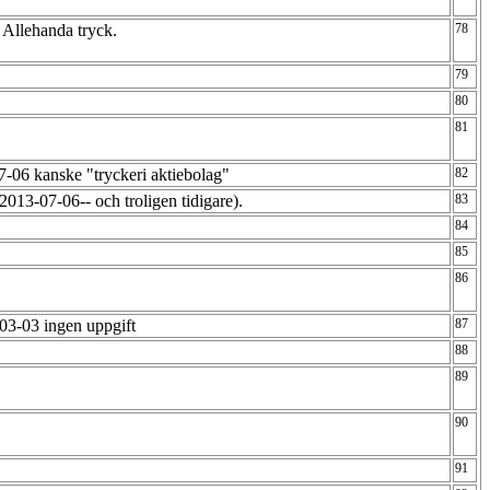
Allehanda tryck.
78
79
80
81
7-06 kanske "tryckeri aktiebolag"
82
(2013-07-06-- och troligen tidigare).
83
84
85
86
03-03 ingen uppgift
87
88
89
90
91