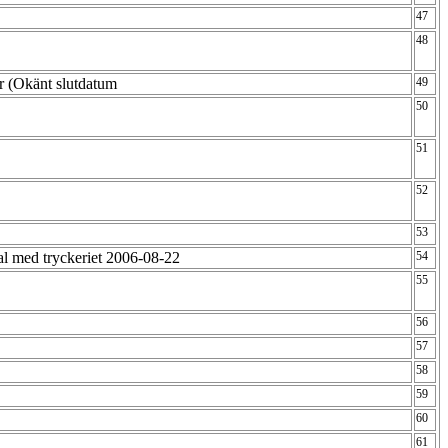
47
48
or (Okänt slutdatum
49
50
51
52
53
al med tryckeriet 2006-08-22
54
55
56
57
58
59
60
61