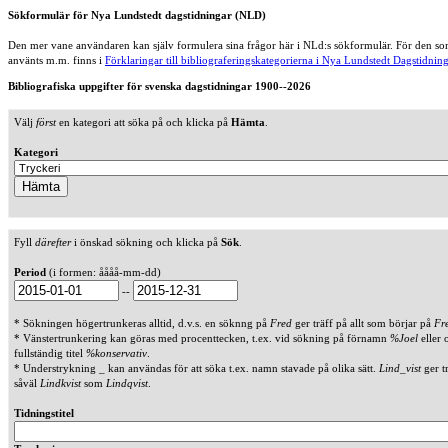
Sökformulär för Nya Lundstedt dagstidningar (NLD)
Den mer vane användaren kan själv formulera sina frågor här i NLd:s sökformulär. För den som
använts m.m. finns i
Förklaringar till bibliograferingskategorierna i Nya Lundstedt Dagstidning
Bibliografiska uppgifter för svenska dagstidningar 1900--2026
Välj
först
en kategori att söka på och klicka på
Hämta
.
Kategori
Fyll
därefter
i önskad sökning och klicka på
Sök
.
Period
(i formen: åååå-mm-dd)
--
* Sökningen högertrunkeras alltid, d.v.s. en söknng på
Fred
ger träff på allt som börjar på
Fr
* Vänstertrunkering kan göras med procenttecken, t.ex. vid sökning på förnamn
%Joel
eller 
fullständig titel
%konservativ
.
* Understrykning _ kan användas för att söka t.ex. namn stavade på olika sätt.
Lind_vist
ger t
såväl
Lindkvist
som
Lindqvist
.
Tidningstitel