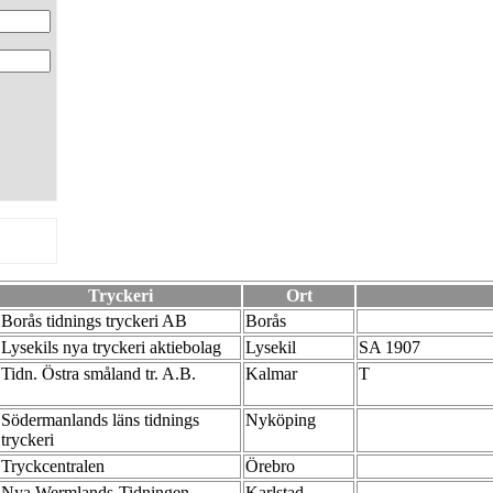
Tryckeri
Ort
Borås tidnings tryckeri AB
Borås
Lysekils nya tryckeri aktiebolag
Lysekil
SA 1907
Tidn. Östra småland tr. A.B.
Kalmar
T
Södermanlands läns tidnings
Nyköping
tryckeri
Tryckcentralen
Örebro
Nya Wermlands-Tidningen
Karlstad