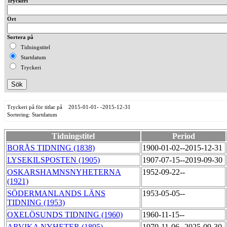
Tryckeri
Ort
Sortera på
Tidningstitel
Startdatum
Tryckeri
Tryckeri på för titlar på 2015-01-01- -2015-12-31
Sortering: Startdatum
Tidningstitel
Period
BORÅS TIDNING (1838)
1900-01-02--2015-12-31
LYSEKILSPOSTEN (1905)
1907-07-15--2019-09-30
OSKARSHAMNSNYHETERNA
1952-09-22--
(1921)
SÖDERMANLANDS LÄNS
1953-05-05--
TIDNING (1953)
OXELÖSUNDS TIDNING (1960)
1960-11-15--
ARVIKA NYHETER (1895)
1970-11-06--2025-09-30