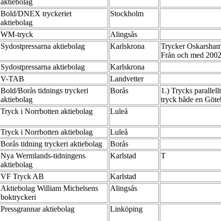
aktiebolag
Bold/DNEX tryckeriet
Stockholm
aktiebolag
WM-tryck
Alingsås
Sydostpressarna aktiebolag
Karlskrona
Trycker Oskarshamn
Från och med 2002-
Sydostpressarna aktiebolag
Karlskrona
V-TAB
Landvetter
Bold/Borås tidnings tryckeri
Borås
1.) Trycks parallel
aktiebolag
tryck både en Göte
Tryck i Norrbotten aktiebolag
Luleå
Tryck i Norrbotten aktiebolag
Luleå
Borås tidning tryckeri aktiebolag
Borås
Nya Wermlands-tidningens
Karlstad
T
aktiebolag
VF Tryck AB
Karlstad
Aktiebolag William Michelsens
Alingsås
boktryckeri
Pressgrannar aktiebolag
Linköping