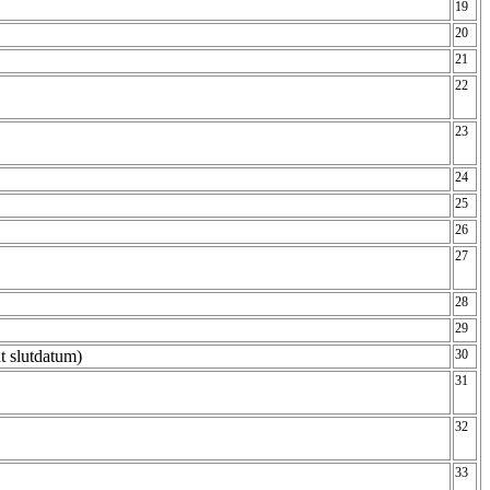
19
20
21
22
23
24
25
26
27
28
29
nt slutdatum)
30
31
32
33