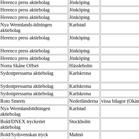
Herenco press aktiebolag
Jönköping
Herenco press aktiebolag
Jönköping
Herenco press aktiebolag
Jönköping
Nya Wermlands-tidningen
Karlstad
aktiebolag
Herenco press aktiebolag
Jönköping
Herenco press aktiebolag
Jönköping
Herenco press aktiebolag
Jönköping
Norra Skåne Offset
Hässleholm
Sydostpressarna aktiebolag
Karlskrona
Sydostpressarna aktiebolag
Karlskrona
Sydostpressarna aktiebolag
Karlskrona
Roto Smeets
Nederländerna
vissa bilagor (Okä
Nya Wermlandstidningen
Karlstad
aktiebolag
Bold/DNEX tryckeriet
Stockholm
aktiebolag
Bold/Sydsvenskan tryck
Malmö