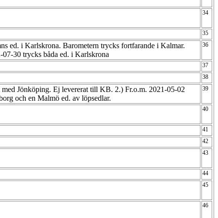
34
35
s ed. i Karlskrona. Barometern trycks fortfarande i Kalmar.
36
07-30 trycks båda ed. i Karlskrona
37
38
lt med Jönköping. Ej levererat till KB. 2.) Fr.o.m. 2021-05-02
39
borg och en Malmö ed. av löpsedlar.
40
41
42
43
44
45
46