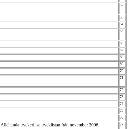
62
63
64
65
66
67
68
69
70
71
72
73
74
75
76
llehanda tryckeri, se trycklistan från november 2006.
77