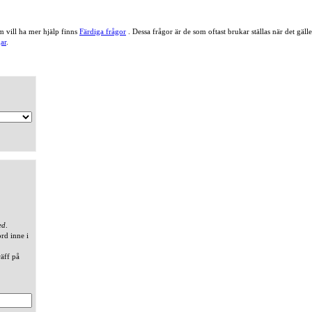
 vill ha mer hjälp finns
Färdiga frågor
. Dessa frågor är de som oftast brukar ställas när det gä
ar
.
ed
.
ord inne i
räff på