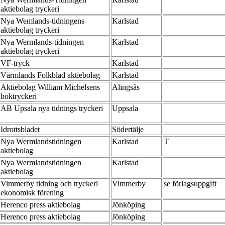
aktiebolag tryckeri
Nya Wemlands-tidningens
Karlstad
aktiebolag tryckeri
Nya Wermlands-tidningen
Karlstad
aktiebolag tryckeri
VF-tryck
Karlstad
Värmlands Folkblad aktiebolag
Karlstad
Aktiebolag William Michelsens
Alingsås
boktryckeri
AB Upsala nya tidnings tryckeri
Uppsala
Idrottsbladet
Södertälje
Nya Wermlandstidningen
Karlstad
T
aktiebolag
Nya Wermlandstidningen
Karlstad
aktiebolag
Vimmerby tidning och tryckeri
Vimmerby
se förlagsuppgift
ekonomisk förening
Herenco press aktiebolag
Jönköping
Herenco press aktiebolag
Jönköping