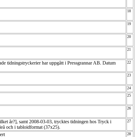
18
19
20
21
ade tidningstryckerier har uppgått i Pressgrannar AB. Datum
22
23
24
25
26
ilket år?], samt 2008-03-03, trycktes tidningen hos Tryck i
27
leå och i tabloidformat (37x25).
ert
28