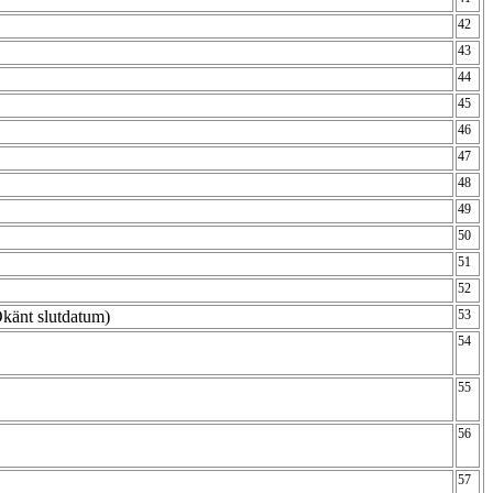
42
43
44
45
46
47
48
49
50
51
52
(Okänt slutdatum)
53
54
55
56
57