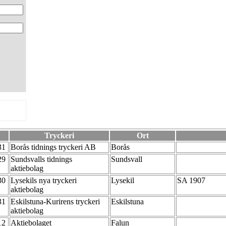
Tryckeri
Ort
-31
Borås tidnings tryckeri AB
Borås
-29
Sundsvalls tidnings
Sundsvall
aktiebolag
-30
Lysekils nya tryckeri
Lysekil
SA 1907
aktiebolag
-31
Eskilstuna-Kurirens tryckeri
Eskilstuna
aktiebolag
-12
Aktiebolaget
Falun