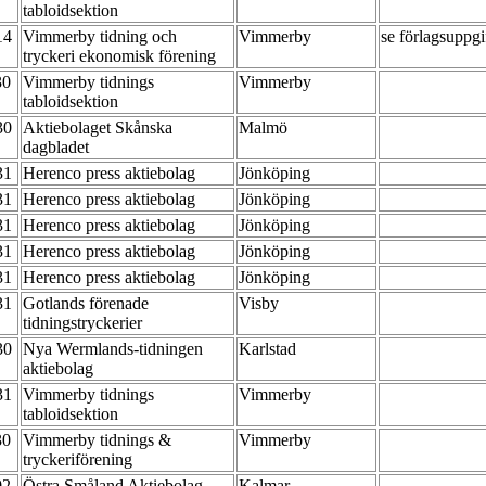
tabloidsektion
-14
Vimmerby tidning och
Vimmerby
se förlagsuppgi
tryckeri ekonomisk förening
30
Vimmerby tidnings
Vimmerby
tabloidsektion
-30
Aktiebolaget Skånska
Malmö
dagbladet
-31
Herenco press aktiebolag
Jönköping
-31
Herenco press aktiebolag
Jönköping
-31
Herenco press aktiebolag
Jönköping
-31
Herenco press aktiebolag
Jönköping
-31
Herenco press aktiebolag
Jönköping
-31
Gotlands förenade
Visby
tidningstryckerier
-30
Nya Wermlands-tidningen
Karlstad
aktiebolag
-31
Vimmerby tidnings
Vimmerby
tabloidsektion
30
Vimmerby tidnings &
Vimmerby
tryckeriförening
02
Östra Småland Aktiebolag
Kalmar