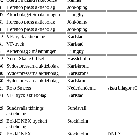
-31
Herenco press aktiebolag
Jönköping
-05
Aktiebolaget Smålänningen
Ljungby
-31
Herenco press aktiebolag
Jönköping
-31
Herenco press aktiebolag
Jönköping
-12
VF-tryck aktiebolag
Karlstad
-31
VF-tryck
Karlstad
31
Aktiebolag Smålänningen
Ljungby
-12
Norra Skåne Offset
Hässleholm
-30
Sydostpressarna aktiebolag
Karlskrona
-30
Sydostpressarna aktiebolag
Karlskrona
-30
Sydostpressarna aktiebolag
Karlskrona
-21
Roto Smeets
Nederländerna
vissa bilagor 
03
VF- tryck aktiebolag
Karlstad
-29
Sundsvalls tidnings
Sundsvall
aktiebolag
-29
Bold/DNEX tryckeri
Stockholm
aktiebolag
-31
Bold/DNEX
Stockholm
DNEX