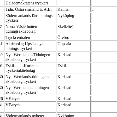
Dalademokratens tryckeri
Tidn. Östra småland tr. A.B.
Kalmar
T
Södermanlands läns tidnings
Nyköping
tryckeri
-31
Norra Västerbotten
Skellefteå
tidningsaktiebolag
Tryckcentralen
Örebro
31
Aktiebolag Upsala nya
Uppsala
tidnings tryckeri
30
Nya Wermlands-Tidningen
Karlstad
aktiebolag tryckeri
-01
Eskilstuna-Kurirens
Eskilstuna
tryckeriaktiebolag
-30
Nya Wemlands-tidningens
Karlstad
aktiebolag tryckeri
-30
Nya Wermlands-tidningen
Karlstad
aktiebolag tryckeri
-26
VF-tryck
Karlstad
-31
VF-tryck
Karlstad
-31
Södermanlands nyheter
Nyköping