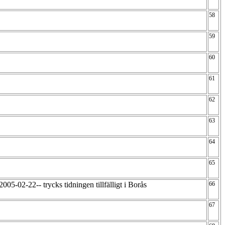
58
59
60
61
62
63
64
65
2005-02-22-- trycks tidningen tillfälligt i Borås
66
67