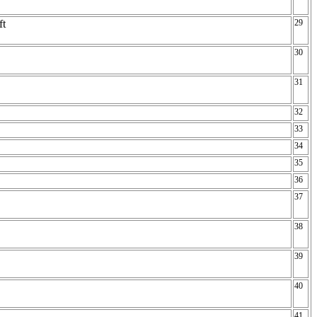
ft
29
30
31
32
33
34
35
36
37
38
39
40
41