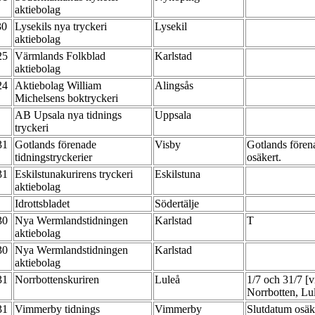
aktiebolag
30
Lysekils nya tryckeri
Lysekil
aktiebolag
-25
Värmlands Folkblad
Karlstad
aktiebolag
-24
Aktiebolag William
Alingsås
Michelsens boktryckeri
AB Upsala nya tidnings
Uppsala
tryckeri
-31
Gotlands förenade
Visby
Gotlands fören
tidningstryckerier
osäkert.
-31
Eskilstunakurirens tryckeri
Eskilstuna
aktiebolag
Idrottsbladet
Södertälje
-30
Nya Wermlandstidningen
Karlstad
T
aktiebolag
-30
Nya Wermlandstidningen
Karlstad
aktiebolag
-31
Norrbottenskuriren
Luleå
1/7 och 31/7 [v
Norrbotten, Lu
-31
Vimmerby tidnings
Vimmerby
Slutdatum osäk