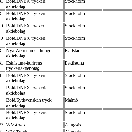
-31
Bold/DNEX tryckeri
Stockholm
aktiebolag
-31
Bold/DNEX tryckeri
Stockholm
aktiebolag
10
Bold/DNEX trycker
Stockholm
aktiebolag
10
Bold/DNEX tryckeri
Stockholm
aktiebolag
-31
Nya Wermlandstidningen
Karlstad
aktiebolag
-31
Eskilstuna-kurirens
Eskilstuna
tryckeriaktiebolag
-31
Bold/DNEX tryckeri
Stockholm
aktiebolag
Bold/DNEX tryckeriet
Stockholm
aktiebolag
Bold/Sydsvenskan tryck
Malmö
aktiebolag
Bold/DNEX tryckeriet
Stockholm
aktiebolag
-27
WM-tryck
Alingsås
-31
WM-Tryck
Alingsås