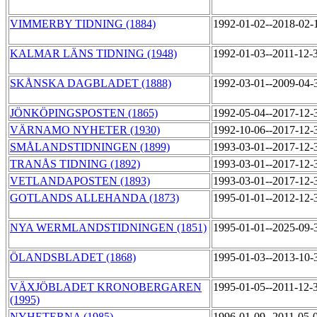
VIMMERBY TIDNING (1884)
1992-01-02--2018-02
KALMAR LÄNS TIDNING (1948)
1992-01-03--2011-12-
SKÅNSKA DAGBLADET (1888)
1992-03-01--2009-04
JÖNKÖPINGSPOSTEN (1865)
1992-05-04--2017-12
VÄRNAMO NYHETER (1930)
1992-10-06--2017-12
SMÅLANDSTIDNINGEN (1899)
1993-03-01--2017-12
TRANÅS TIDNING (1892)
1993-03-01--2017-12
VETLANDAPOSTEN (1893)
1993-03-01--2017-12
GOTLANDS ALLEHANDA (1873)
1995-01-01--2012-12
NYA WERMLANDSTIDNINGEN (1851)
1995-01-01--2025-09
ÖLANDSBLADET (1868)
1995-01-03--2013-10
VÄXJÖBLADET KRONOBERGAREN
1995-01-05--2011-12-
(1995)
NYHETERNA (1985)
1996-01-09--2011-05-