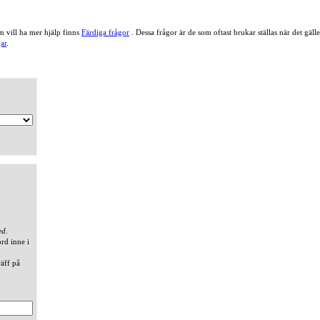
 vill ha mer hjälp finns
Färdiga frågor
. Dessa frågor är de som oftast brukar ställas när det gä
ar
.
ed
.
ord inne i
räff på