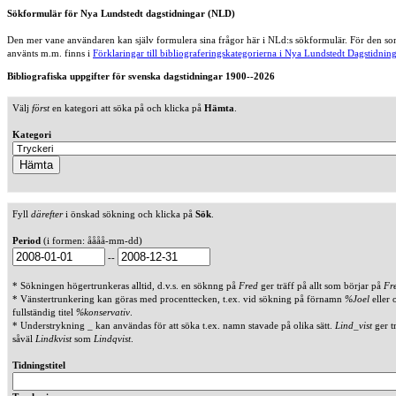
Sökformulär för Nya Lundstedt dagstidningar (NLD)
Den mer vane användaren kan själv formulera sina frågor här i NLd:s sökformulär. För den som
använts m.m. finns i
Förklaringar till bibliograferingskategorierna i Nya Lundstedt Dagstidning
Bibliografiska uppgifter för svenska dagstidningar 1900--2026
Välj
först
en kategori att söka på och klicka på
Hämta
.
Kategori
Fyll
därefter
i önskad sökning och klicka på
Sök
.
Period
(i formen: åååå-mm-dd)
--
* Sökningen högertrunkeras alltid, d.v.s. en söknng på
Fred
ger träff på allt som börjar på
Fr
* Vänstertrunkering kan göras med procenttecken, t.ex. vid sökning på förnamn
%Joel
eller 
fullständig titel
%konservativ
.
* Understrykning _ kan användas för att söka t.ex. namn stavade på olika sätt.
Lind_vist
ger t
såväl
Lindkvist
som
Lindqvist
.
Tidningstitel