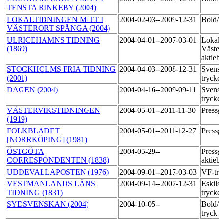
TENSTA RINKEBY (2004)
LOKALTIDNINGEN MITT I
2004-02-03--2009-12-31
Bol
VÄSTERORT SPÅNGA (2004)
ULRICEHAMNS TIDNING
2004-04-01--2007-03-01
Lokal
(1869)
Väste
aktie
STOCKHOLMS FRIA TIDNING
2004-04-03--2008-12-31
Sven
(2001)
tryck
DAGEN (2004)
2004-04-16--2009-09-11
Sven
tryck
VÄSTERVIKSTIDNINGEN
2004-05-01--2011-11-30
Pres
(1919)
FOLKBLADET
2004-05-01--2011-12-27
Pres
[NORRKÖPING] (1981)
ÖSTGÖTA
2004-05-29--
Press
CORRESPONDENTEN (1838)
aktie
UDDEVALLAPOSTEN (1976)
2004-09-01--2017-03-03
VF-tr
VESTMANLANDS LÄNS
2004-09-14--2007-12-31
Eskil
TIDNING (1831)
tryck
SYDSVENSKAN (2004)
2004-10-05--
Bold
tryck