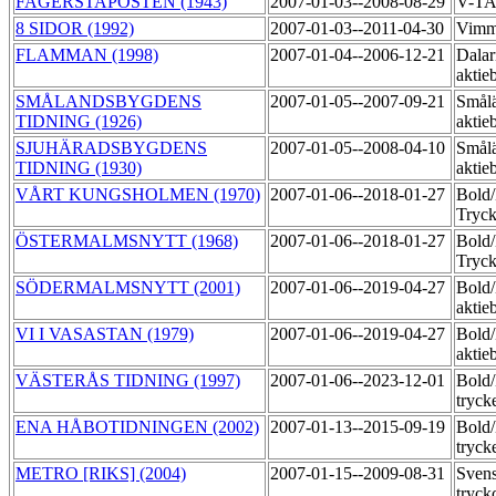
FAGERSTAPOSTEN (1943)
2007-01-03--2008-08-29
V-T
8 SIDOR (1992)
2007-01-03--2011-04-30
Vimm
FLAMMAN (1998)
2007-01-04--2006-12-21
Dalar
aktie
SMÅLANDSBYGDENS
2007-01-05--2007-09-21
Smål
TIDNING (1926)
aktie
SJUHÄRADSBYGDENS
2007-01-05--2008-04-10
Smål
TIDNING (1930)
aktie
VÅRT KUNGSHOLMEN (1970)
2007-01-06--2018-01-27
Bold
Tryck
ÖSTERMALMSNYTT (1968)
2007-01-06--2018-01-27
Bold
Tryck
SÖDERMALMSNYTT (2001)
2007-01-06--2019-04-27
Bold
aktie
VI I VASASTAN (1979)
2007-01-06--2019-04-27
Bold
aktie
VÄSTERÅS TIDNING (1997)
2007-01-06--2023-12-01
Bold
tryck
ENA HÅBOTIDNINGEN (2002)
2007-01-13--2015-09-19
Bold
tryck
METRO [RIKS] (2004)
2007-01-15--2009-08-31
Sven
tryck