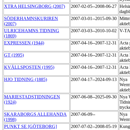
XTRA HELSINGBORG (2007)
2007-02-05--2008-06-27
Helsi
dagbl
SÖDERHAMNSKURIREN
2007-03-01--2015-09-30
Mittm
(2007)
aktie
ULRICEHAMNS TIDNING
2007-03-03--2010-10-02
V-T
(1869)
EXPRESSEN (1944)
2007-04-16--2007-12-31
Acta 
aktie
GT (1995)
2007-04-16--2007-12-31
Acta 
aktie
KVÄLLSPOSTEN (1995)
2007-04-16--2007-12-31
Acta 
aktie
HJO TIDNING (1885)
2007-04-17--2024-09-13
Nya
Werm
aktie
MARIESTADSTIDNINGEN
2007-06-08--2025-09-30
Nya 
(1924)
Tidni
tryck
SKARABORGS ALLEHANDA
2007-06-09--
Nya
(1998)
Werm
PUNKT SE [GÖTEBORG]
2007-07-02--2008-05-19
Kung