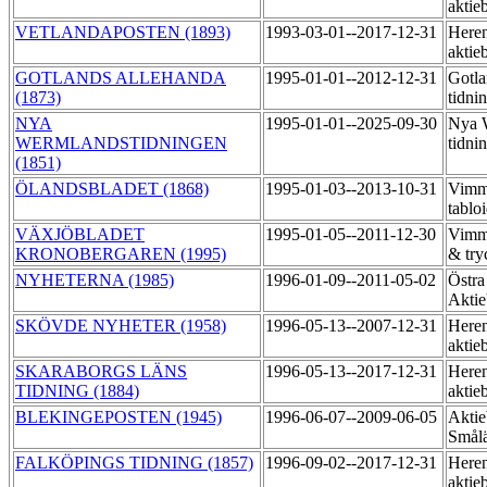
aktie
VETLANDAPOSTEN (1893)
1993-03-01--2017-12-31
Heren
aktie
GOTLANDS ALLEHANDA
1995-01-01--2012-12-31
Gotla
(1873)
tidni
NYA
1995-01-01--2025-09-30
Nya 
WERMLANDSTIDNINGEN
tidni
(1851)
ÖLANDSBLADET (1868)
1995-01-03--2013-10-31
Vimme
tablo
VÄXJÖBLADET
1995-01-05--2011-12-30
Vimme
KRONOBERGAREN (1995)
& try
NYHETERNA (1985)
1996-01-09--2011-05-02
Östra
Akti
SKÖVDE NYHETER (1958)
1996-05-13--2007-12-31
Heren
aktie
SKARABORGS LÄNS
1996-05-13--2017-12-31
Heren
TIDNING (1884)
aktie
BLEKINGEPOSTEN (1945)
1996-06-07--2009-06-05
Aktie
Smål
FALKÖPINGS TIDNING (1857)
1996-09-02--2017-12-31
Heren
aktie