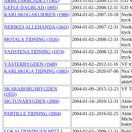
ARBETARBLADET (1902)
2003-11-02--2008-12-31
GD M
GEFLE DAGBLAD (1895)
2003-11-02--2008-12-31
GD M
KARLSKOGAKURIREN (1988)
2004-01-02--2007-10-18
Nerik
tryck
NERIKES ALLEHANDA (1843)
2004-01-02--2007-12-31
Nerik
tryck
MOTALA TIDNING (1926)
2004-01-02--2008-12-31
Nerik
tryck
VADSTENA TIDNING (1974)
2004-01-02--2008-12-31
Nerik
tryck
VÄSTERBYGDEN (1949)
2004-01-02--2012-11-16
VF tr
KARLSKOGA TIDNING (1883)
2004-01-02--2020-07-06
Nya 
tidni
aktie
SKARABORGSBYGDEN
2004-01-09--2015-12-23
VF T
(1955)
SIGTUNABYGDEN (2004)
2004-01-14--2010-12-31
Aktie
nya t
PARTILLE TIDNING (2004)
2004-01-22--2016-02-25
Aktie
Miche
boktr
LOKALTIDNINGEN MITT I
2004-02-03--2009-12-31
Bol