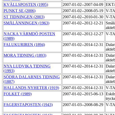
KVÄLLSPOSTEN (1995)
2007-01-02--2007-04-09
EKT
PUNKT SE (2006)
2007-01-02--2008-05-19
V-T
ST TIDNINGEN (2003)
2007-01-02--2010-01-30
V-TA
SMÅLÄNNINGEN (1963)
2007-01-02--2012-12-21
Smål
aktie
NACKA VÄRMDÖ POSTEN
2007-01-02--2012-12-27
V-T
(1989)
FALUKURIREN (1894)
2007-01-02--2014-12-31
Dalar
aktie
MORA TIDNING (1893)
2007-01-02--2014-12-31
Dalar
aktie
NYA LUDVIKA TIDNING
2007-01-02--2014-12-31
Dalar
(1993)
aktie
SÖDRA DALARNES TIDNING
2007-01-02--2014-12-31
Dalar
(1887)
aktie
HALLANDS NYHETER (1919)
2007-01-02--2014-12-31
V-T
FOLKET (1989)
2007-01-02--2015-06-13
Eskil
tryck
FAGERSTAPOSTEN (1943)
2007-01-03--2008-08-29
V-T