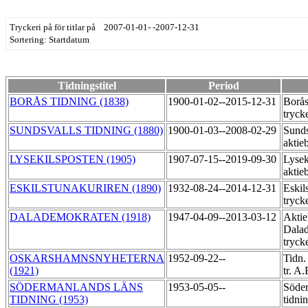
Tryckeri på för titlar på 2007-01-01- -2007-12-31
Sortering: Startdatum
Tidningstitel
Period
BORÅS TIDNING (1838)
1900-01-02--2015-12-31
Borås
tryck
SUNDSVALLS TIDNING (1880)
1900-01-03--2008-02-29
Sunds
aktie
LYSEKILSPOSTEN (1905)
1907-07-15--2019-09-30
Lysek
aktie
ESKILSTUNAKURIREN (1890)
1932-08-24--2014-12-31
Eskil
tryck
DALADEMOKRATEN (1918)
1947-04-09--2013-03-12
Aktie
Dala
tryck
OSKARSHAMNSNYHETERNA
1952-09-22--
Tidn.
(1921)
tr. A
SÖDERMANLANDS LÄNS
1953-05-05--
Söder
TIDNING (1953)
tidni