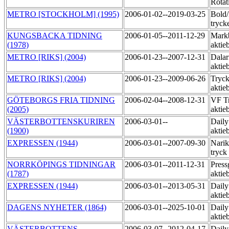
Rotat
METRO [STOCKHOLM] (1995)
2006-01-02--2019-03-25
Bold
tryck
KUNGSBACKA TIDNING
2006-01-05--2011-12-29
Markb
(1978)
aktie
METRO [RIKS] (2004)
2006-01-23--2007-12-31
Dalar
aktie
METRO [RIKS] (2004)
2006-01-23--2009-06-26
Tryck
aktie
GÖTEBORGS FRIA TIDNING
2006-02-04--2008-12-31
VF T
(2005)
aktie
VÄSTERBOTTENSKURIREN
2006-03-01--
Daily
(1900)
aktie
EXPRESSEN (1944)
2006-03-01--2007-09-30
Narik
tryck
NORRKÖPINGS TIDNINGAR
2006-03-01--2011-12-31
Press
(1787)
aktie
EXPRESSEN (1944)
2006-03-01--2013-05-31
Daily
aktie
DAGENS NYHETER (1864)
2006-03-01--2025-10-01
Daily
aktie
VÄSTERBOTTENS
2006-03-07--2012-04-17
Daily