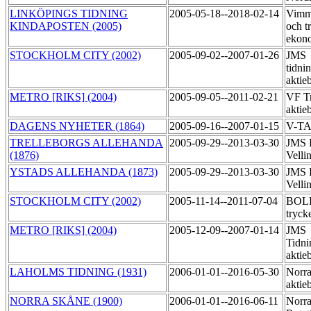
LINKÖPINGS TIDNING
2005-05-18--2018-02-14
Vimme
KINDAPOSTEN (2005)
och t
ekon
STOCKHOLM CITY (2002)
2005-09-02--2007-01-26
JMS
tidni
aktie
METRO [RIKS] (2004)
2005-09-05--2011-02-21
VF T
aktie
DAGENS NYHETER (1864)
2005-09-16--2007-01-15
V-T
TRELLEBORGS ALLEHANDA
2005-09-29--2013-03-30
JMS R
(1876)
Velli
YSTADS ALLEHANDA (1873)
2005-09-29--2013-03-30
JMS R
Velli
STOCKHOLM CITY (2002)
2005-11-14--2011-07-04
BOL
tryck
METRO [RIKS] (2004)
2005-12-09--2007-01-14
JMS
Tidni
aktie
LAHOLMS TIDNING (1931)
2006-01-01--2016-05-30
Norra
aktie
NORRA SKÅNE (1900)
2006-01-01--2016-06-11
Norr