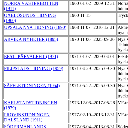
NORRA VÄSTERBOTTEN
1960-01-02--2009-12-31
Norra
(1911)
tidni
OXELÖSUNDS TIDNING
1960-11-15--
Tryck
(1960)
UPSALA NYA TIDNING (1890)
1968-11-07--2010-12-31
Aktie
nya t
ARVIKA NYHETER (1895)
1970-11-06--2025-09-30
Nya 
Tidni
tryck
EESTI PÄEVALEHT (1971)
1971-01-07--2009-04-01
Eskil
tryck
FILIPSTADS TIDNING (1959)
1971-04-29--2025-09-30
Nya 
tidni
tryck
SÄFFLETIDNINGEN (1954)
1971-05-22--2025-09-30
Nya 
tidni
tryck
KARLSTADSTIDNINGEN
1973-12-08--2017-05-26
VF-t
(1879)
PROVINSTIDNINGEN
1977-02-19--2013-12-31
VF-t
DALSLAND (1911)
SÖDERMANLANDS
1977-08-04--2013-08-31
Söde