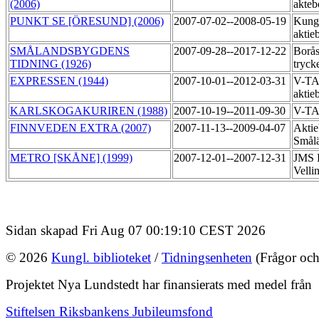
(2006)
akte
PUNKT SE [ÖRESUND] (2006)
2007-07-02--2008-05-19
Kung
aktie
SMÅLANDSBYGDENS
2007-09-28--2017-12-22
Borås
TIDNING (1926)
tryck
EXPRESSEN (1944)
2007-10-01--2012-03-31
V-TA
aktie
KARLSKOGAKURIREN (1988)
2007-10-19--2011-09-30
V-T
FINNVEDEN EXTRA (2007)
2007-11-13--2009-04-07
Aktie
Smål
METRO [SKÅNE] (1999)
2007-12-01--2007-12-31
JMS R
Velli
Sidan skapad Fri Aug 07 00:19:10 CEST 2026
© 2026
Kungl. biblioteket
/
Tidningsenheten
(Frågor och
Projektet Nya Lundstedt har finansierats med medel från
Stiftelsen Riksbankens Jubileumsfond