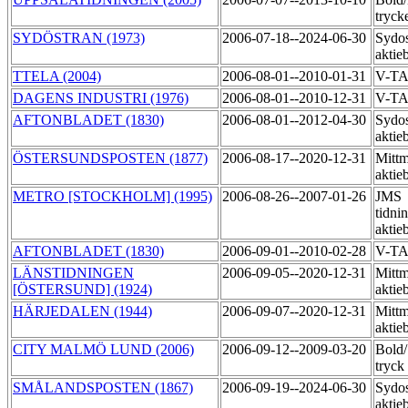
tryck
SYDÖSTRAN (1973)
2006-07-18--2024-06-30
Sydos
aktie
TTELA (2004)
2006-08-01--2010-01-31
V-TA
DAGENS INDUSTRI (1976)
2006-08-01--2010-12-31
V-TA
AFTONBLADET (1830)
2006-08-01--2012-04-30
Sydos
aktie
ÖSTERSUNDSPOSTEN (1877)
2006-08-17--2020-12-31
Mittm
aktie
METRO [STOCKHOLM] (1995)
2006-08-26--2007-01-26
JMS
tidni
aktie
AFTONBLADET (1830)
2006-09-01--2010-02-28
V-TA
LÄNSTIDNINGEN
2006-09-05--2020-12-31
Mittm
[ÖSTERSUND] (1924)
aktie
HÄRJEDALEN (1944)
2006-09-07--2020-12-31
Mittm
aktie
CITY MALMÖ LUND (2006)
2006-09-12--2009-03-20
Bold
tryck
SMÅLANDSPOSTEN (1867)
2006-09-19--2024-06-30
Sydos
aktie