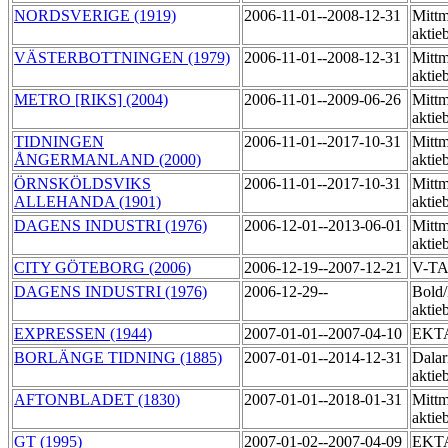
NORDSVERIGE (1919)
2006-11-01--2008-12-31
Mittm
aktie
VÄSTERBOTTNINGEN (1979)
2006-11-01--2008-12-31
Mittm
aktie
METRO [RIKS] (2004)
2006-11-01--2009-06-26
Mittm
aktie
TIDNINGEN
2006-11-01--2017-10-31
Mittm
ÅNGERMANLAND (2000)
aktie
ÖRNSKÖLDSVIKS
2006-11-01--2017-10-31
Mittm
ALLEHANDA (1901)
akti
DAGENS INDUSTRI (1976)
2006-12-01--2013-06-01
Mittm
aktie
CITY GÖTEBORG (2006)
2006-12-19--2007-12-21
V-T
DAGENS INDUSTRI (1976)
2006-12-29--
Bold
aktie
EXPRESSEN (1944)
2007-01-01--2007-04-10
EKT
BORLÄNGE TIDNING (1885)
2007-01-01--2014-12-31
Dalar
aktie
AFTONBLADET (1830)
2007-01-01--2018-01-31
Mittm
aktie
GT (1995)
2007-01-02--2007-04-09
EKT