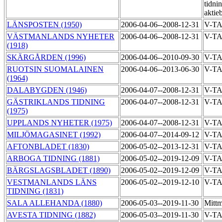
tidni
aktie
LÄNSPOSTEN (1950)
2006-04-06--2008-12-31
V-T
VÄSTMANLANDS NYHETER
2006-04-06--2008-12-31
V-T
(1918)
SKÄRGÅRDEN (1996)
2006-04-06--2010-09-30
V-T
RUOTSIN SUOMALAINEN
2006-04-06--2013-06-30
V-T
(1964)
DALABYGDEN (1946)
2006-04-07--2008-12-31
V-T
GÄSTRIKLANDS TIDNING
2006-04-07--2008-12-31
V-T
(1975)
UPPLANDS NYHETER (1975)
2006-04-07--2008-12-31
V-T
MILJÖMAGASINET (1992)
2006-04-07--2014-09-12
V-T
AFTONBLADET (1830)
2006-05-02--2013-12-31
V-T
ARBOGA TIDNING (1881)
2006-05-02--2019-12-09
V-T
BÄRGSLAGSBLADET (1890)
2006-05-02--2019-12-09
V-T
VESTMANLANDS LÄNS
2006-05-02--2019-12-10
V-T
TIDNING (1831)
SALA ALLEHANDA (1880)
2006-05-03--2019-11-30
Mittm
AVESTA TIDNING (1882)
2006-05-03--2019-11-30
V-T