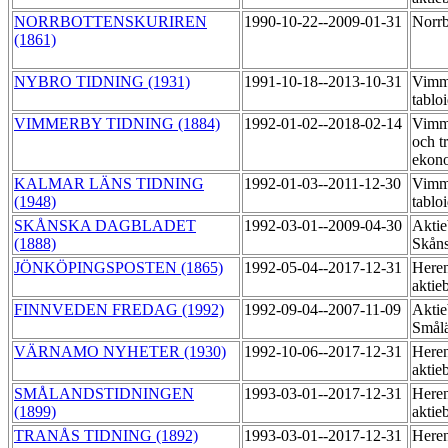
NORRBOTTENSKURIREN
1990-10-22--2009-01-31
Norrb
(1861)
NYBRO TIDNING (1931)
1991-10-18--2013-10-31
Vimme
tablo
VIMMERBY TIDNING (1884)
1992-01-02--2018-02-14
Vimme
och t
ekon
KALMAR LÄNS TIDNING
1992-01-03--2011-12-30
Vimme
(1948)
tablo
SKÅNSKA DAGBLADET
1992-03-01--2009-04-30
Aktie
(1888)
Skåns
JÖNKÖPINGSPOSTEN (1865)
1992-05-04--2017-12-31
Heren
aktie
FINNVEDEN FREDAG (1992)
1992-09-04--2007-11-09
Aktie
Smål
VÄRNAMO NYHETER (1930)
1992-10-06--2017-12-31
Heren
aktie
SMÅLANDSTIDNINGEN
1993-03-01--2017-12-31
Heren
(1899)
aktie
TRANÅS TIDNING (1892)
1993-03-01--2017-12-31
Heren