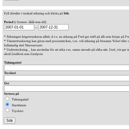
Fyll
därefter
i önskad sökning och klicka på
Sök
.
Period
(i formen: åååå-mm-dd)
--
* Sökningen högertrunkeras alltid, d.v.s. en söknng på
Fred
ger träff på allt som börjar på
Fr
* Vänstertrunkering kan göras med procenttecken, t.ex. vid sökning på förnamn
%Joel
eller 
fullständig titel
%konservativ
.
* Understrykning _ kan användas för att söka t.ex. namn stavade på olika sätt.
Lind_vist
ger t
såväl
Lindkvist
som
Lindqvist
.
Tidningstitel
Tryckeri
Ort
Sortera på
Tidningstitel
Startdatum
Tryckeri