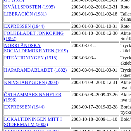
KVÄLLSPOSTEN (1995)
2003-01-02--2010-12-31
Roto
LIBERACIÓN (1981)
2003-01-03--2011-02-18
Talle
Zelma
EXPRESSEN (1944)
2003-01-03--2011-10-31
Roto
FOLKBLADET JÖNKÖPING
2003-01-10--2010-12-30
Aktie
(1992)
Smål
NORRLÄNDSKA
2003-03-01--
Tryck
SOCIALDEMOKRATEN (1919)
aktie
PITEÅTIDNINGEN (1915)
2003-03-03--
Tryck
aktie
HAPARANDABLADET (1882)
2003-03-04--2011-03-01
Tryck
aktie
KNIVSTABYGDEN (2003)
2003-04-09--2010-12-31
Aktie
nya t
ÖSTHAMMARS NYHETER
2003-05-08--2009-03-26
Aktie
(1996)
nya t
EXPRESSEN (1944)
2003-09-17--2019-02-28
Borås
tryck
LOKALTIDNINGEN MITT I
2003-10-18--2009-11-10
Bold
SÖDERMALM (2002)