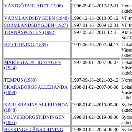
VÄSTGÖTABLADET (1906)
1996-09-02--2017-12-31
Heren
aktie
VÄRMLANDSBYGDEN (1948)
1996-12-13--2010-05-12
VF-tr
SÖRMLANDSBYGDEN (1927)
1997-01-16--2009-12-31
VF-t
TRANÅSPOSTEN (1992)
1997-05-28--2011-12-31
Aktie
Smål
HJO TIDNING (1885)
1997-06-10--2007-04-13
Lokal
Väste
aktie
MARIESTADSTIDNINGEN
1997-09-01--2007-06-07
Lokal
(1924)
Väste
aktie
TEMPUS (1980)
1997-09-18--2021-02-12
Norra
SKARABORGS ALLEHANDA
1998-01-02--2007-06-08
Lokal
(1998)
Väste
aktie
KARLSHAMNS ALLEHANDA
1998-01-02--2019-09-30
Sydos
(1848)
aktie
SÖLVESBORGSTIDNINGEN
1998-01-02--2019-09-30
Sydos
(1905)
aktie
BLEKINGE LÄNS TIDNING
1998-01-02--2024-06-30
Sydos