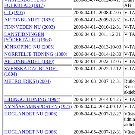
FOLKBLAD (1917)
AB
GT (1995)
2006-04-01--2008-02-05
V-T
AFTONBLADET (1830)
2006-04-01--2009-12-31
V-T
FINNVEDEN NU (2003)
2006-04-01--2010-12-31
V-T
LÄNSTIDNINGEN
2006-04-01--2011-12-31
V-T
[SÖDERTÄLJE] (1963)
JÖNKÖPING NU (2005)
2006-04-01--2013-10-03
V-T
NORRTELJE TIDNING (1880)
2006-04-01--2014-12-30
V-T
AFTONBLADET (1830)
2006-04-01--2022-12-05
V-T
SVENSKA DAGBLADET
2006-04-01--2022-12-12
V-T
(1884)
METRO [RIKS] (2004)
2006-04-03--2007-12-31
Rullof
Krist
aktie
LIDINGÖ TIDNING (1994)
2006-04-04--2014-04-25
V-T
NYNÄSHAMNSPOSTEN (1925)
2006-04-04--2014-09-12
V-T
HÖGLANDET NU (2006)
2006-04-05--2007-12-27
Västs
tidni
aktie
HÖGLANDET NU (2006)
2006-04-05--2007-12-31
Västs