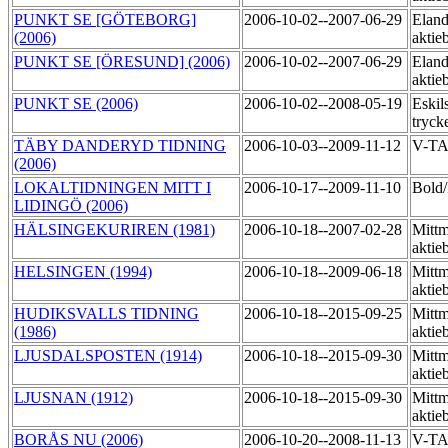
PUNKT SE [GÖTEBORG]
2006-10-02--2007-06-29
Eland
(2006)
aktie
PUNKT SE [ÖRESUND] (2006)
2006-10-02--2007-06-29
Eland
aktie
PUNKT SE (2006)
2006-10-02--2008-05-19
Eskil
tryck
TÄBY DANDERYD TIDNING
2006-10-03--2009-11-12
V-T
(2006)
LOKALTIDNINGEN MITT I
2006-10-17--2009-11-10
Bol
LIDINGÖ (2006)
HÄLSINGEKURIREN (1981)
2006-10-18--2007-02-28
Mittm
aktie
HELSINGEN (1994)
2006-10-18--2009-06-18
Mittm
aktie
HUDIKSVALLS TIDNING
2006-10-18--2015-09-25
Mittm
(1986)
aktie
LJUSDALSPOSTEN (1914)
2006-10-18--2015-09-30
Mittm
akti
LJUSNAN (1912)
2006-10-18--2015-09-30
Mittm
aktie
BORÅS NU (2006)
2006-10-20--2008-11-13
V-T