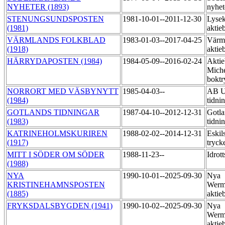
NYHETER (1893)
nyhet
STENUNGSUNDSPOSTEN
1981-10-01--2011-12-30
Lysek
(1981)
aktie
VÄRMLANDS FOLKBLAD
1983-01-03--2017-04-25
Värml
(1918)
aktie
HÄRRYDAPOSTEN (1984)
1984-05-09--2016-02-24
Aktie
Miche
boktr
NORRORT MED VÄSBYNYTT
1985-04-03--
AB U
(1984)
tidni
GOTLANDS TIDNINGAR
1987-04-10--2012-12-31
Gotla
(1983)
tidni
KATRINEHOLMSKURIREN
1988-02-02--2014-12-31
Eskil
(1917)
tryck
MITT I SÖDER OM SÖDER
1988-11-23--
Idrot
(1988)
NYA
1990-10-01--2025-09-30
Nya
KRISTINEHAMNSPOSTEN
Werm
(1885)
aktie
FRYKSDALSBYGDEN (1941)
1990-10-02--2025-09-30
Nya
Werm
aktie