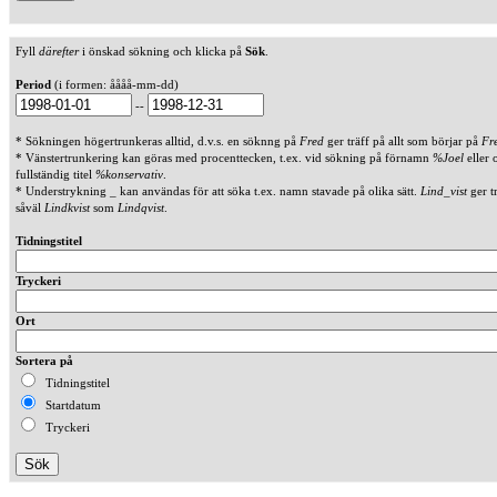
Fyll
därefter
i önskad sökning och klicka på
Sök
.
Period
(i formen: åååå-mm-dd)
--
* Sökningen högertrunkeras alltid, d.v.s. en söknng på
Fred
ger träff på allt som börjar på
Fr
* Vänstertrunkering kan göras med procenttecken, t.ex. vid sökning på förnamn
%Joel
eller 
fullständig titel
%konservativ
.
* Understrykning _ kan användas för att söka t.ex. namn stavade på olika sätt.
Lind_vist
ger t
såväl
Lindkvist
som
Lindqvist
.
Tidningstitel
Tryckeri
Ort
Sortera på
Tidningstitel
Startdatum
Tryckeri