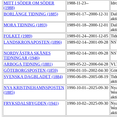
MITT I SÖDER OM SÖDER
1988-11-23--
Idr
(1988)
BORLÄNGE TIDNING (1885)
1989-01-17--2000-12-31
Dal
akt
MORA TIDNING (1893)
1989-01-18--2000-12-01
Dal
akt
FOLKET (1989)
1989-01-24--2001-12-05
Tid
LANDSKRONAPOSTEN (1896)
1989-02-14--2001-09-28
NST
NORDVÄSTRA SKÅNES
1989-02-14--2001-09-28
NST
TIDNINGAR (1946)
ARBOGA TIDNING (1881)
1989-05-22--2006-04-28
VLT
GÖTEBORGSPOSTEN (1859)
1990-01-10--2002-04-30
Göt
SVENSKA DAGBLADET (1884)
1990-06-09--2005-08-19
Tid
akt
NYA KRISTINEHAMNSPOSTEN
1990-10-01--2025-09-30
Ny
(1885)
Wer
akt
FRYKSDALSBYGDEN (1941)
1990-10-02--2025-09-30
Ny
Wer
akt