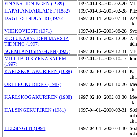
FINANSTIDNINGEN (1989)
1997-01-03--2002-02-20
VLT
HAPARANDABLADET (1882)
1997-01-03--2003-02-28
Pit
DAGENS INDUSTRI (1976)
1997-01-14--2006-07-31
Ada
akt
VIIKKOVIESTI (1971)
1997-01-15--2003-08-28
Sve
SIGTUNABYGDEN MÄRSTA
1997-01-15--2003-12-29
Akt
TIDNING (1997)
tid
SÖRMLANDSBYGDEN (1927)
1997-01-16--2009-12-31
VF-
MITT I BOTKYRKA SALEM
1997-01-21--2000-10-17
Idr
(1997)
KARLSKOGAKURIREN (1988)
1997-02-10--2000-12-31
Kar
akt
ÖREBROKURIREN (1987)
1997-02-10--2001-10-26
Med
akt
KARLSKOGAKURIREN (1988)
1997-02-10--2002-03-30
Med
akt
HÄLSINGEKURIREN (1981)
1997-04-01--2000-03-31
Söd
rot
akt
HELSINGEN (1994)
1997-04-04--2000-03-30
Söd
rot