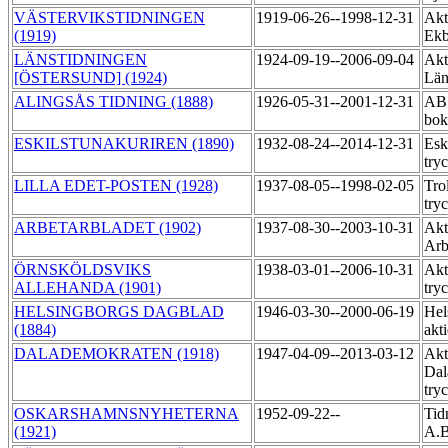
VÄSTERVIKSTIDNINGEN
1919-06-26--1998-12-31
Akt
(1919)
Ekb
LÄNSTIDNINGEN
1924-09-19--2006-09-04
Akt
[ÖSTERSUND] (1924)
Län
ALINGSÅS TIDNING (1888)
1926-05-31--2001-12-31
AB 
bok
ESKILSTUNAKURIREN (1890)
1932-08-24--2014-12-31
Esk
try
LILLA EDET-POSTEN (1928)
1937-08-05--1998-02-05
Tro
try
ARBETARBLADET (1902)
1937-08-30--2003-10-31
Akt
Arb
ÖRNSKÖLDSVIKS
1938-03-01--2006-10-31
Akt
ALLEHANDA (1901)
try
HELSINGBORGS DAGBLAD
1946-03-30--2000-06-19
Hel
(1884)
akt
DALADEMOKRATEN (1918)
1947-04-09--2013-03-12
Akt
Dal
try
OSKARSHAMNSNYHETERNA
1952-09-22--
Tid
(1921)
A.