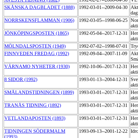
SKÅNSKA DAGBLADET (1888)
1992-03-01--2009-04-30
Akt
dag
NORRSKENSFLAMMAN (1906)
1992-03-05--1998-06-25
Norr
akt
JÖNKÖPINGSPOSTEN (1865)
1992-05-04--2017-12-31
Her
akt
MÖLNDALSPOSTEN (1949)
1992-07-02--1998-07-01
Try
FINNVEDEN FREDAG (1992)
1992-09-04--2007-11-09
Akt
Små
VÄRNAMO NYHETER (1930)
1992-10-06--2017-12-31
Her
akt
8 SIDOR (1992)
1993-01-13--2004-12-31
Sve
akt
SMÅLANDSTIDNINGEN (1899)
1993-03-01--2017-12-31
Her
akt
TRANÅS TIDNING (1892)
1993-03-01--2017-12-31
Her
akt
VETLANDAPOSTEN (1893)
1993-03-01--2017-12-31
Her
akt
TIDNINGEN SÖDERMALM
1993-09-13--2001-12-22
Idr
(1993)