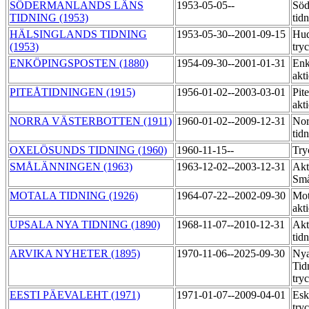
SÖDERMANLANDS LÄNS
1953-05-05--
Söd
TIDNING (1953)
tid
HÄLSINGLANDS TIDNING
1953-05-30--2001-09-15
Hud
(1953)
try
ENKÖPINGSPOSTEN (1880)
1954-09-30--2001-01-31
Enk
akt
PITEÅTIDNINGEN (1915)
1956-01-02--2003-03-01
Pit
akt
NORRA VÄSTERBOTTEN (1911)
1960-01-02--2009-12-31
Nor
tid
OXELÖSUNDS TIDNING (1960)
1960-11-15--
Try
SMÅLÄNNINGEN (1963)
1963-12-02--2003-12-31
Akt
Små
MOTALA TIDNING (1926)
1964-07-22--2002-09-30
Mot
akt
UPSALA NYA TIDNING (1890)
1968-11-07--2010-12-31
Akt
tid
ARVIKA NYHETER (1895)
1970-11-06--2025-09-30
Nya
Tid
try
EESTI PÄEVALEHT (1971)
1971-01-07--2009-04-01
Esk
try