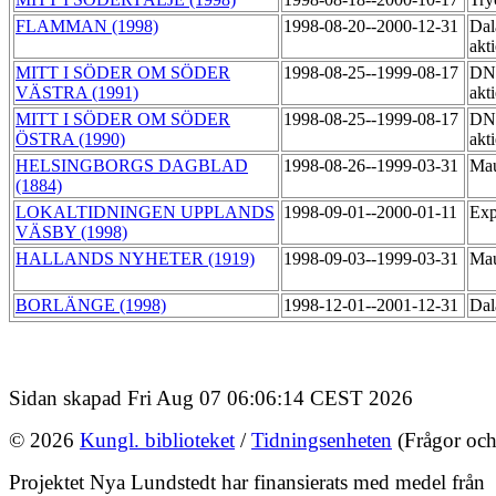
FLAMMAN (1998)
1998-08-20--2000-12-31
Dal
akt
MITT I SÖDER OM SÖDER
1998-08-25--1999-08-17
DNE
VÄSTRA (1991)
akt
MITT I SÖDER OM SÖDER
1998-08-25--1999-08-17
DNE
ÖSTRA (1990)
akt
HELSINGBORGS DAGBLAD
1998-08-26--1999-03-31
Mau
(1884)
LOKALTIDNINGEN UPPLANDS
1998-09-01--2000-01-11
Exp
VÄSBY (1998)
HALLANDS NYHETER (1919)
1998-09-03--1999-03-31
Mau
BORLÄNGE (1998)
1998-12-01--2001-12-31
Dal
Sidan skapad Fri Aug 07 06:06:14 CEST 2026
© 2026
Kungl. biblioteket
/
Tidningsenheten
(Frågor och
Projektet Nya Lundstedt har finansierats med medel från