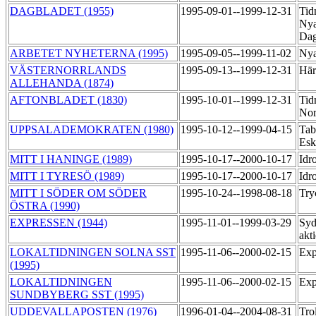
DAGBLADET (1955)
1995-09-01--1999-12-31
Tid
Nya
Dag
ARBETET NYHETERNA (1995)
1995-09-05--1999-11-02
Nya
VÄSTERNORRLANDS
1995-09-13--1999-12-31
Här
ALLEHANDA (1874)
AFTONBLADET (1830)
1995-10-01--1999-12-31
Tid
Nor
UPPSALADEMOKRATEN (1980)
1995-10-12--1999-04-15
Tab
Esk
MITT I HANINGE (1989)
1995-10-17--2000-10-17
Idr
MITT I TYRESÖ (1989)
1995-10-17--2000-10-17
Idr
MITT I SÖDER OM SÖDER
1995-10-24--1998-08-18
Try
ÖSTRA (1990)
EXPRESSEN (1944)
1995-11-01--1999-03-29
Syd
akt
LOKALTIDNINGEN SOLNA SST
1995-11-06--2000-02-15
Exp
(1995)
LOKALTIDNINGEN
1995-11-06--2000-02-15
Exp
SUNDBYBERG SST (1995)
UDDEVALLAPOSTEN (1976)
1996-01-04--2004-08-31
Trol