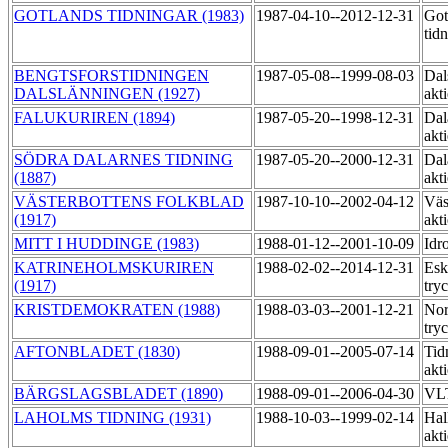
GOTLANDS TIDNINGAR (1983)
1987-04-10--2012-12-31
Got
tid
BENGTSFORSTIDNINGEN
1987-05-08--1999-08-03
Dal
DALSLÄNNINGEN (1927)
akt
FALUKURIREN (1894)
1987-05-20--1998-12-31
Dal
akt
SÖDRA DALARNES TIDNING
1987-05-20--2000-12-31
Dal
(1887)
akt
VÄSTERBOTTENS FOLKBLAD
1987-10-10--2002-04-12
Väs
(1917)
akt
MITT I HUDDINGE (1983)
1988-01-12--2001-10-09
Idr
KATRINEHOLMSKURIREN
1988-02-02--2014-12-31
Esk
(1917)
try
KRISTDEMOKRATEN (1988)
1988-03-03--2001-12-21
Nor
try
AFTONBLADET (1830)
1988-09-01--2005-07-14
Tid
akt
BÄRGSLAGSBLADET (1890)
1988-09-01--2006-04-30
VLT
LAHOLMS TIDNING (1931)
1988-10-03--1999-02-14
Hal
akt