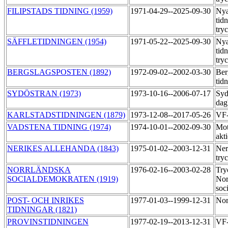
FILIPSTADS TIDNING (1959)
1971-04-29--2025-09-30
Nya
tid
try
SÄFFLETIDNINGEN (1954)
1971-05-22--2025-09-30
Nya
tid
try
BERGSLAGSPOSTEN (1892)
1972-09-02--2002-03-30
Ber
tid
SYDÖSTRAN (1973)
1973-10-16--2006-07-17
Syd
dag
KARLSTADSTIDNINGEN (1879)
1973-12-08--2017-05-26
VF-
VADSTENA TIDNING (1974)
1974-10-01--2002-09-30
Mot
akt
NERIKES ALLEHANDA (1843)
1975-01-02--2003-12-31
Ner
try
NORRLÄNDSKA
1976-02-16--2003-02-28
Try
SOCIALDEMOKRATEN (1919)
Nor
soc
POST- OCH INRIKES
1977-01-03--1999-12-31
Nor
TIDNINGAR (1821)
PROVINSTIDNINGEN
1977-02-19--2013-12-31
VF-