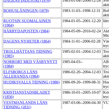
DAGENS INDUSTRI (1976)
1983-01-04--2006-12-28
Sve
akt
BOHUSLÄNINGEN (1878)
1983-11-03--1998-12-31
Boh
akt
RUOTSIN SUOMALAINEN
1984-01-05--2001-12-20
Idr
(1964)
HÄRRYDAPOSTEN (1984)
1984-05-09--2016-02-24
Akt
Mic
DAGENS NYHETER (1864)
1984-11-01--2006-02-28
Väs
try
TROLLHÄTTANS TIDNING
1985-02-01--2004-12-03
Trol
(1985)
akt
NORRORT MED VÄSBYNYTT
1985-04-03--
AB 
(1984)
try
ELFSBORGS LÄNS
1986-02-20--2004-12-03
Trol
ALLEHANDA (1984)
akt
HUDIKSVALLS TIDNING (1986)
1986-09-20--1999-08-31
Hud
try
KRISTIANSTADSBLADET
1986-10-01--2005-10-07
Kri
(1856)
try
VESTMANLANDS LÄNS
1987-03-06--2006-04-30
VLT
TIDNING (1831)