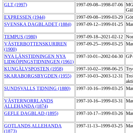
GLT (1997)
1997-09-08--1998-07-06
MG 
Gäl
EXPRESSEN (1944)
1997-09-08--1999-03-29
Göt
SVENSKA DAGBLADET (1884)
1997-09-12--1999-01-25
Mau
TEMPUS (1980)
1997-09-18--2021-02-12
Nor
VÄSTERBOTTENSKURIREN
1997-09-25--1999-03-25
Mau
(1900)
NYA LÄNSTIDNINGEN NYA
1997-10-01--2002-04-30
GP
LIDKÖPINGSTIDNINGEN (1961)
KUNGÄLVSPOSTEN (1958)
1997-10-02--1998-06-25
Try
SKARABORGSBYGDEN (1955)
1997-10-03--2003-12-31
Trol
akt
SUNDSVALLS TIDNING (1880)
1997-10-16--1999-03-25
Mau
VÄSTERNORRLANDS
1997-10-16--1999-03-31
Mau
ALLEHANDA (1874)
GEFLE DAGBLAD (1895)
1997-10-17--1999-03-26
Mau
GOTLANDS ALLEHANDA
1997-11-13--1999-03-25
Mau
(1873)