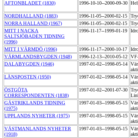
AFTONBLADET (1830)
1996-10-10--2000-09-30
Hel
NORDHALLAND (1883)
1996-11-05--2000-02-15
Try
NORRA HALLAND (1967)
1996-11-05--2000-02-15
Try
MITT I NACKA
1996-11-17--1999-01-19
Idr
SALTSJÖBADEN TIDNING
(1996)
MITT I VÄRMDÖ (1996)
1996-11-17--2000-10-17
Idr
VÄRMLANDSBYGDEN (1948)
1996-12-13--2010-05-12
VF-
DALABYGDEN (1946)
1997-01-02--1998-05-14
Vär
akt
LÄNSPOSTEN (1950)
1997-01-02--1998-05-14
Vär
akt
ÖSTGÖTA
1997-01-02--2001-07-30
Try
CORRESPONDENTEN (1838)
Lin
GÄSTRIKLANDS TIDNING
1997-01-03--1998-05-15
Vär
(1975)
akt
UPPLANDS NYHETER (1975)
1997-01-03--1998-05-15
Vär
akt
VÄSTMANLANDS NYHETER
1997-01-03--1998-05-15
Vär
(1918)
akt