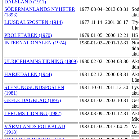
DALSLAND (1911)
SÖDERMANLANDS NYHETER
1977-08-04--2013-08-31
Söd
(1893)
akt
LJUSDALSPOSTEN (1914)
1977-11-14--2001-08-17
Try
Lju
PROLETÄREN (1970)
1979-01-05--2006-12-21
HS-
INTERNATIONALEN (1974)
1980-01-02--2001-12-31
Nor
tid
akt
ULRICEHAMNS TIDNING (1869)
1980-02-02--2004-03-30
Akt
tid
HÄRJEDALEN (1944)
1981-02-12--2006-08-31
Akt
Län
STENUNGSUNDSPOSTEN
1981-10-01--2011-12-30
Lys
(1981)
akt
GEFLE DAGBLAD (1895)
1982-01-02--2003-10-31
Gef
akt
LERUMS TIDNING (1982)
1982-03-09--2001-12-31
Akt
Mic
VÄRMLANDS FOLKBLAD
1983-01-03--2017-04-25
Vär
(1918)
akt