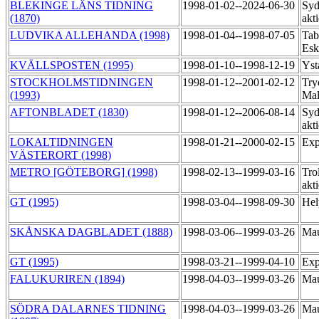
BLEKINGE LÄNS TIDNING
1998-01-02--2024-06-30
Syd
(1870)
akt
LUDVIKA ALLEHANDA (1998)
1998-01-04--1998-07-05
Tab
Esk
KVÄLLSPOSTEN (1995)
1998-01-10--1998-12-19
Yst
STOCKHOLMSTIDNINGEN
1998-01-12--2001-02-12
Try
(1993)
Ma
AFTONBLADET (1830)
1998-01-12--2006-08-14
Syd
akt
LOKALTIDNINGEN
1998-01-21--2000-02-15
Exp
VÄSTERORT (1998)
METRO [GÖTEBORG] (1998)
1998-02-13--1999-03-16
Trol
akt
GT (1995)
1998-03-04--1998-09-30
Hel
SKÅNSKA DAGBLADET (1888)
1998-03-06--1999-03-26
Mau
GT (1995)
1998-03-21--1999-04-10
Exp
FALUKURIREN (1894)
1998-04-03--1999-03-26
Mau
SÖDRA DALARNES TIDNING
1998-04-03--1999-03-26
Mau