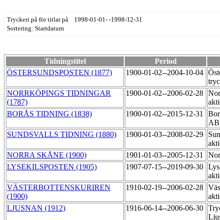
Tryckeri på för titlar på 1998-01-01- -1998-12-31
Sortering: Startdatum
Tidningstitel
Period
ÖSTERSUNDSPOSTEN (1877)
1900-01-02--2004-10-04
Öst
try
NORRKÖPINGS TIDNINGAR
1900-01-02--2006-02-28
Nor
(1787)
akt
BORÅS TIDNING (1838)
1900-01-02--2015-12-31
Bor
A
SUNDSVALLS TIDNING (1880)
1900-01-03--2008-02-29
Sun
akt
NORRA SKÅNE (1900)
1901-01-03--2005-12-31
Nor
LYSEKILSPOSTEN (1905)
1907-07-15--2019-09-30
Lys
akt
VÄSTERBOTTENSKURIREN
1910-02-19--2006-02-28
Väs
(1900)
akt
LJUSNAN (1912)
1916-06-14--2006-06-30
Try
Lju