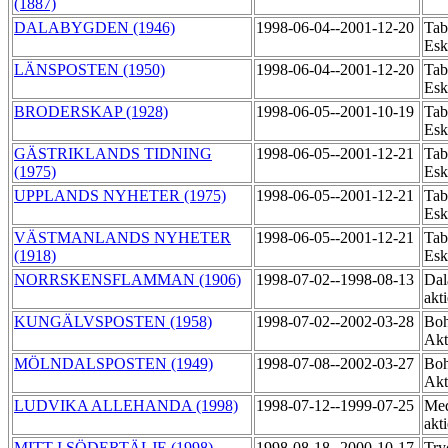
(1887)
DALABYGDEN (1946)
1998-06-04--2001-12-20
Tab
Esk
LÄNSPOSTEN (1950)
1998-06-04--2001-12-20
Tab
Esk
BRODERSKAP (1928)
1998-06-05--2001-10-19
Tab
Esk
GÄSTRIKLANDS TIDNING
1998-06-05--2001-12-21
Tab
(1975)
Esk
UPPLANDS NYHETER (1975)
1998-06-05--2001-12-21
Tab
Esk
VÄSTMANLANDS NYHETER
1998-06-05--2001-12-21
Tab
(1918)
Esk
NORRSKENSFLAMMAN (1906)
1998-07-02--1998-08-13
Dal
akt
KUNGÄLVSPOSTEN (1958)
1998-07-02--2002-03-28
Boh
Akt
MÖLNDALSPOSTEN (1949)
1998-07-08--2002-03-27
Boh
Akt
LUDVIKA ALLEHANDA (1998)
1998-07-12--1999-07-25
Med
akt
MITT I SÖDERTÄLJE (1998)
1998-08-18--2000-10-17
Try