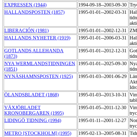
EXPRESSEN (1944)
1994-09-18--2003-09-30
Try
HALLANDSPOSTEN (1857)
1995-01-01--2002-03-31
Hal
tid
akt
LIBERACIÓN (1981)
1995-01-01--2002-12-31
ZM 
HALLANDS NYHETER (1919)
1995-01-01--2006-03-31
Hal
akt
GOTLANDS ALLEHANDA
1995-01-01--2012-12-31
Got
(1873)
tid
NYA WERMLANDSTIDNINGEN
1995-01-01--2025-09-30
Nya
(1851)
tid
NYNÄSHAMNSPOSTEN (1925)
1995-01-03--2001-06-29
Län
Akt
Idr
ÖLANDSBLADET (1868)
1995-01-03--2013-10-31
Vim
tab
VÄXJÖBLADET
1995-01-05--2011-12-30
Vim
KRONOBERGAREN (1995)
try
LIDINGÖ TIDNING (1994)
1995-01-11--2001-12-27
Nor
try
METRO [STOCKHOLM] (1995)
1995-02-13--2005-08-31
Tid