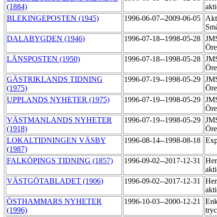
(1884)
akt
BLEKINGEPOSTEN (1945)
1996-06-07--2009-06-05
Akt
Små
DALABYGDEN (1946)
1996-07-18--1998-05-28
JMS
Öre
LÄNSPOSTEN (1950)
1996-07-18--1998-05-28
JMS
Öre
GÄSTRIKLANDS TIDNING
1996-07-19--1998-05-29
JMS
(1975)
Öre
UPPLANDS NYHETER (1975)
1996-07-19--1998-05-29
JMS
Öre
VÄSTMANLANDS NYHETER
1996-07-19--1998-05-29
JMS
(1918)
Öre
LOKALTIDNINGEN VÄSBY
1996-08-14--1998-08-18
Exp
(1987)
FALKÖPINGS TIDNING (1857)
1996-09-02--2017-12-31
Her
akt
VÄSTGÖTABLADET (1906)
1996-09-02--2017-12-31
Her
akt
ÖSTHAMMARS NYHETER
1996-10-03--2000-12-21
Enk
(1996)
try