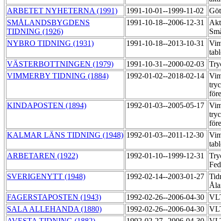
ARBETET NYHETERNA (1991)
1991-10-01--1999-11-02
Göt
SMÅLANDSBYGDENS
1991-10-18--2006-12-31
Akt
TIDNING (1926)
Små
NYBRO TIDNING (1931)
1991-10-18--2013-10-31
Vim
tab
VÄSTERBOTTNINGEN (1979)
1991-10-31--2000-02-03
Try
VIMMERBY TIDNING (1884)
1992-01-02--2018-02-14
Vim
try
för
KINDAPOSTEN (1894)
1992-01-03--2005-05-17
Vim
try
för
KALMAR LÄNS TIDNING (1948)
1992-01-03--2011-12-30
Vim
tab
ARBETAREN (1922)
1992-01-10--1999-12-31
Try
Fed
SVERIGENYTT (1948)
1992-02-14--2003-01-27
Tid
Åla
FAGERSTAPOSTEN (1943)
1992-02-26--2006-04-30
VLT
SALA ALLEHANDA (1880)
1992-02-26--2006-04-30
VLT
AVESTA TIDNING (1882)
1992-02-27--2006-04-30
VLT