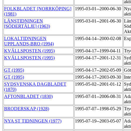
akt
FOLKBLADET [NORRKÖPING]
1995-03-01--2000-06-30
Nya
(1981)
akt
LÄNSTIDNINGEN
1995-03-01--2001-06-30
Län
[SÖDERTÄLJE] (1963)
Söd
Akt
LOKALTIDNINGEN
1995-04-14--2000-02-08
Exp
UPPLANDS-BRO (1994)
KVÄLLSPOSTEN (1995)
1995-04-17--1999-04-11
Try
KVÄLLSPOSTEN (1995)
1995-04-17--2001-12-31
Syd
akt
GT (1995)
1995-04-17--2002-05-09
Göt
GT (1995)
1995-04-17--2003-09-30
Int
SYDSVENSKA DAGBLADET
1995-05-02--2001-01-12
Syd
(1870)
akt
AFTONBLADET (1830)
1995-07-01--2006-08-31
Ada
akt
BRODERSKAP (1928)
1995-07-07--1998-05-29
Try
akt
NYA ST TIDNINGEN (1977)
1995-07-19--2003-05-07
Ada
akt