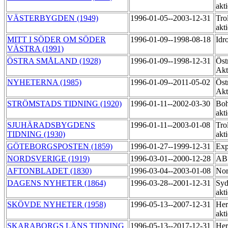
akt
VÄSTERBYGDEN (1949)
1996-01-05--2003-12-31
Trol
akt
MITT I SÖDER OM SÖDER
1996-01-09--1998-08-18
Idr
VÄSTRA (1991)
ÖSTRA SMÅLAND (1928)
1996-01-09--1998-12-31
Öst
Akt
NYHETERNA (1985)
1996-01-09--2011-05-02
Öst
Akt
STRÖMSTADS TIDNING (1920)
1996-01-11--2002-03-30
Boh
akt
SJUHÄRADSBYGDENS
1996-01-11--2003-01-08
Trol
TIDNING (1930)
akt
GÖTEBORGSPOSTEN (1859)
1996-01-27--1999-12-31
Exp
NORDSVERIGE (1919)
1996-03-01--2000-12-28
AB 
AFTONBLADET (1830)
1996-03-04--2003-01-08
Nor
DAGENS NYHETER (1864)
1996-03-28--2001-12-31
Syd
akt
SKÖVDE NYHETER (1958)
1996-05-13--2007-12-31
Her
akt
SKARABORGS LÄNS TIDNING
1996-05-13--2017-12-31
Her