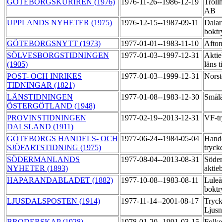
GÖTEBORGSKURIREN (1976)
1976-11-26--1986-12-19
Trollh
AB
UPPLANDS NYHETER (1975)
1976-12-15--1987-09-11
Dalar
boktr
GÖTEBORGSNYTT (1973)
1977-01-01--1983-11-10
Afton
SÖLVESBORGSTIDNINGEN
1977-01-03--1997-12-31
Aktie
(1905)
läns 
POST- OCH INRIKES
1977-01-03--1999-12-31
Norst
TIDNINGAR (1821)
LÄNSTIDNINGEN
1977-01-08--1983-12-30
Smålä
ÖSTERGÖTLAND (1948)
PROVINSTIDNINGEN
1977-02-19--2013-12-31
VF-t
DALSLAND (1911)
GÖTEBORGS HANDELS- OCH
1977-06-24--1984-05-04
Hande
SJÖFARTSTIDNING (1975)
tryc
SÖDERMANLANDS
1977-08-04--2013-08-31
Söder
NYHETER (1893)
aktie
HAPARANDABLADET (1882)
1977-10-08--1983-08-11
Luleå
boktr
LJUSDALSPOSTEN (1914)
1977-11-14--2001-08-17
Tryck
Ljus
BRODERSKAP (1928)
1978-01-20--1991-03-15
Folk