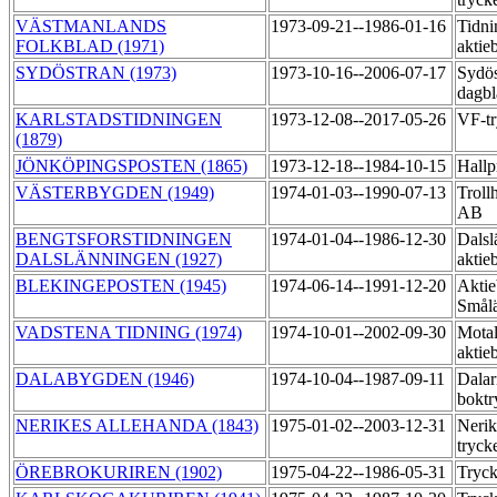
VÄSTMANLANDS
1973-09-21--1986-01-16
Tidni
FOLKBLAD (1971)
aktie
SYDÖSTRAN (1973)
1973-10-16--2006-07-17
Sydös
dagbl
KARLSTADSTIDNINGEN
1973-12-08--2017-05-26
VF-t
(1879)
JÖNKÖPINGSPOSTEN (1865)
1973-12-18--1984-10-15
Hallp
VÄSTERBYGDEN (1949)
1974-01-03--1990-07-13
Trollh
AB
BENGTSFORSTIDNINGEN
1974-01-04--1986-12-30
Dalsl
DALSLÄNNINGEN (1927)
aktie
BLEKINGEPOSTEN (1945)
1974-06-14--1991-12-20
Aktie
Smål
VADSTENA TIDNING (1974)
1974-10-01--2002-09-30
Motal
aktie
DALABYGDEN (1946)
1974-10-04--1987-09-11
Dalar
boktr
NERIKES ALLEHANDA (1843)
1975-01-02--2003-12-31
Nerik
tryck
ÖREBROKURIREN (1902)
1975-04-22--1986-05-31
Tryck