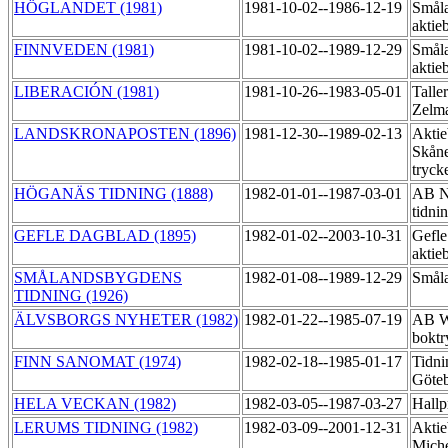
HÖGLANDET (1981)
1981-10-02--1986-12-19
Småla
aktie
FINNVEDEN (1981)
1981-10-02--1989-12-29
Småla
aktie
LIBERACIÓN (1981)
1981-10-26--1983-05-01
Talle
Zelma
LANDSKRONAPOSTEN (1896)
1981-12-30--1989-02-13
Aktie
Skåne
tryck
HÖGANÄS TIDNING (1888)
1982-01-01--1987-03-01
AB N
tidni
GEFLE DAGBLAD (1895)
1982-01-02--2003-10-31
Gefle
aktie
SMÅLANDSBYGDENS
1982-01-08--1989-12-29
Småla
TIDNING (1926)
ÄLVSBORGS NYHETER (1982)
1982-01-22--1985-07-19
AB Wi
boktr
FINN SANOMAT (1974)
1982-02-18--1985-01-17
Tidni
Göteb
HELA VECKAN (1982)
1982-03-05--1987-03-27
Hallp
LERUMS TIDNING (1982)
1982-03-09--2001-12-31
Aktie
Miche