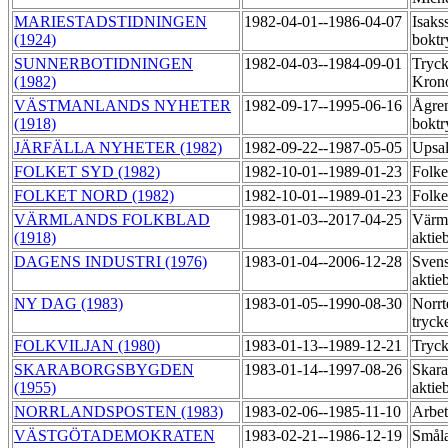
MARIESTADSTIDNINGEN
1982-04-01--1986-04-07
Isaks
(1924)
boktr
SUNNERBOTIDNINGEN
1982-04-03--1984-09-01
Tryck
(1982)
Kron
VÄSTMANLANDS NYHETER
1982-09-17--1995-06-16
Ågre
(1918)
boktr
JÄRFÄLLA NYHETER (1982)
1982-09-22--1987-05-05
Upsal
FOLKET SYD (1982)
1982-10-01--1989-01-23
Folk
FOLKET NORD (1982)
1982-10-01--1989-01-23
Folk
VÄRMLANDS FOLKBLAD
1983-01-03--2017-04-25
Värml
(1918)
aktie
DAGENS INDUSTRI (1976)
1983-01-04--2006-12-28
Svens
aktie
NY DAG (1983)
1983-01-05--1990-08-30
Norrt
tryck
FOLKVILJAN (1980)
1983-01-13--1989-12-21
Tryc
SKARABORGSBYGDEN
1983-01-14--1997-08-26
Skara
(1955)
aktie
NORRLANDSPOSTEN (1983)
1983-02-06--1985-11-10
Arbet
VÄSTGÖTADEMOKRATEN
1983-02-21--1986-12-19
Småla