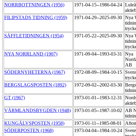
NORRBOTTNINGEN (1956)
1971-04-15--1986-04-24
Luleå
aktie
FILIPSTADS TIDNING (1959)
1971-04-29--2025-09-30
Nya 
tidni
tryck
SÄFFLETIDNINGEN (1954)
1971-05-22--2025-09-30
Nya 
tidni
tryck
NYA NORRLAND (1907)
1971-09-04--1993-03-31
Nya
Norrl
AB
SÖDERNYHETERNA (1967)
1972-08-09--1984-10-15
Svens
tryck
BERGSLAGSPOSTEN (1892)
1972-09-02--2002-03-30
Bergs
tidni
GT (1967)
1973-01-01--1983-12-31
Nords
aktie
VÄRMLANDSBYGDEN (1948)
1973-01-05--1987-10-02
AB N
tidni
KUNGÄLVSPOSTEN (1958)
1973-01-11--1985-08-01
Afton
SÖDERPOSTEN (1968)
1973-04-04--1984-10-24
Svens
tryck