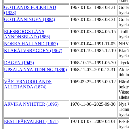
aktie
GOTLANDS FOLKBLAD
1967-01-02--1983-08-31
Gotla
(1928)
tryck
GOTLÄNNINGEN (1884)
1967-01-02--1983-08-31
Gotla
tryck
ELFSBORGS LÄNS
1967-01-03--1984-05-15
Troll
ANNONSBLAD (1886)
tryck
NORRA HALLAND (1967)
1967-01-04--1991-11-05
NHV:
KLARÄLVSBYGDEN (1967)
1967-01-19--1985-12-19
Klarä
tryck
DAGEN (1945)
1968-10-15--1991-05-30
Tryck
UPSALA NYA TIDNING (1890)
1968-11-07--2010-12-31
Aktie
tidni
VÄSTERNORRLANDS
1969-09-25--1995-09-12
Härn
ALLEHANDA (1874)
boktr
Väste
alleh
ARVIKA NYHETER (1895)
1970-11-06--2025-09-30
Nya 
Tidni
tryck
EESTI PÄEVALEHT (1971)
1971-01-07--2009-04-01
Eskil
tryck