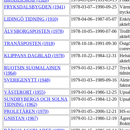
FRYKSDALSBYGDEN (1941)
1978-03-07--1990-09-25
Värml
tryck
LIDINGÖ TIDNING (1910)
1978-04-06--1987-05-07
Enkö
aktie
ÄLVSBORGSPOSTEN (1978)
1978-10-05--1990-07-06
Troll
aktie
TRANÅSPOSTEN (1918)
1978-10-18--1991-09-30
Östgö
corre
KLIPPANS DAGBLAD (1978)
1978-10-22--1984-12-31
Helsi
aktie
RUOTSIN SUOMALAINEN
1979-01-02--1983-12-27
Tryck
(1964)
tidni
SVERIGENYTT (1948)
1979-01-03--1989-09-16
Aktie
fakto
VÄSTERORT (1955)
1979-01-04--1986-12-25
Upsa
SUNDBYBERGS OCH SOLNA
1979-01-05--1984-12-20
Upsal
TIDNING (1962)
PROLETÄREN (1970)
1979-01-05--2006-12-21
HS-of
GNISTAN (1967)
1979-01-12--1986-12-19
Ågre
Bokt