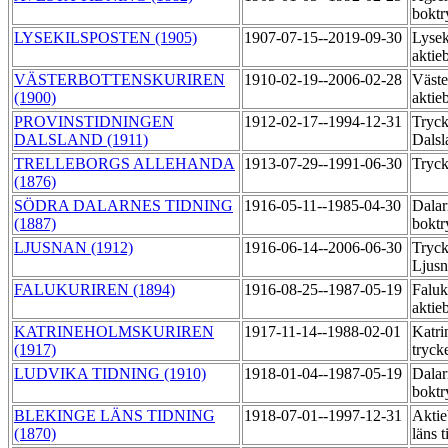
boktr
LYSEKILSPOSTEN (1905)
1907-07-15--2019-09-30
Lysek
aktie
VÄSTERBOTTENSKURIREN
1910-02-19--2006-02-28
Väste
(1900)
aktie
PROVINSTIDNINGEN
1912-02-17--1994-12-31
Tryck
DALSLAND (1911)
Dalsl
TRELLEBORGS ALLEHANDA
1913-07-29--1991-06-30
Tryck
(1876)
SÖDRA DALARNES TIDNING
1916-05-11--1985-04-30
Dalar
(1887)
boktr
LJUSNAN (1912)
1916-06-14--2006-06-30
Tryck
Ljus
FALUKURIREN (1894)
1916-08-25--1987-05-19
Faluk
aktie
KATRINEHOLMSKURIREN
1917-11-14--1988-02-01
Katri
(1917)
tryck
LUDVIKA TIDNING (1910)
1918-01-04--1987-05-19
Dalar
boktr
BLEKINGE LÄNS TIDNING
1918-07-01--1997-12-31
Aktie
(1870)
läns 