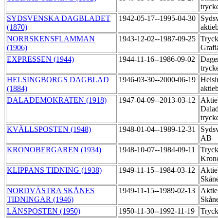
tryck
SYDSVENSKA DAGBLADET
1942-05-17--1995-04-30
Sydsv
(1870)
aktie
NORRSKENSFLAMMAN
1943-12-02--1987-09-25
Tryck
(1906)
Grafi
EXPRESSEN (1944)
1944-11-16--1986-09-02
Dage
tryck
HELSINGBORGS DAGBLAD
1946-03-30--2000-06-19
Helsi
(1884)
aktie
DALADEMOKRATEN (1918)
1947-04-09--2013-03-12
Aktie
Dala
tryck
KVÄLLSPOSTEN (1948)
1948-01-04--1989-12-31
Sydsv
AB
KRONOBERGAREN (1934)
1948-10-07--1984-09-11
Tryck
Kron
KLIPPANS TIDNING (1938)
1949-11-15--1984-03-12
Aktie
Skåne
NORDVÄSTRA SKÅNES
1949-11-15--1989-02-13
Aktie
TIDNINGAR (1946)
Skåne
LÄNSPOSTEN (1950)
1950-11-30--1992-11-19
Tryck