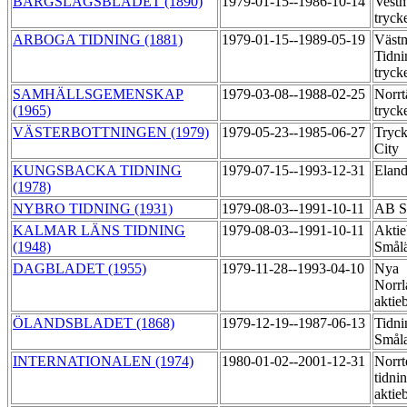
BÄRGSLAGSBLADET (1890)
1979-01-15--1986-10-14
Vestm
tryck
ARBOGA TIDNING (1881)
1979-01-15--1989-05-19
Väst
Tidni
tryck
SAMHÄLLSGEMENSKAP
1979-03-08--1988-02-25
Norrt
(1965)
tryck
VÄSTERBOTTNINGEN (1979)
1979-05-23--1985-06-27
Tryck
City
KUNGSBACKA TIDNING
1979-07-15--1993-12-31
Eland
(1978)
NYBRO TIDNING (1931)
1979-08-03--1991-10-11
AB S
KALMAR LÄNS TIDNING
1979-08-03--1991-10-11
Aktie
(1948)
Smål
DAGBLADET (1955)
1979-11-28--1993-04-10
Nya
Norrl
aktie
ÖLANDSBLADET (1868)
1979-12-19--1987-06-13
Tidni
Smål
INTERNATIONALEN (1974)
1980-01-02--2001-12-31
Norrt
tidni
aktie