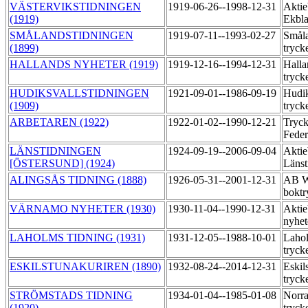
VÄSTERVIKSTIDNINGEN
1919-06-26--1998-12-31
Aktie
(1919)
Ekbl
SMÅLANDSTIDNINGEN
1919-07-11--1993-02-27
Småla
(1899)
tryck
HALLANDS NYHETER (1919)
1919-12-16--1994-12-31
Halla
tryck
HUDIKSVALLSTIDNINGEN
1921-09-01--1986-09-19
Hudik
(1909)
tryck
ARBETAREN (1922)
1922-01-02--1990-12-21
Tryck
Feder
LÄNSTIDNINGEN
1924-09-19--2006-09-04
Aktie
[ÖSTERSUND] (1924)
Länst
ALINGSÅS TIDNING (1888)
1926-05-31--2001-12-31
AB Wi
boktr
VÄRNAMO NYHETER (1930)
1930-11-04--1990-12-31
Aktie
nyhet
LAHOLMS TIDNING (1931)
1931-12-05--1988-10-01
Lahol
tryck
ESKILSTUNAKURIREN (1890)
1932-08-24--2014-12-31
Eskil
tryck
STRÖMSTADS TIDNING
1934-01-04--1985-01-08
Norra
(1920)
tryck