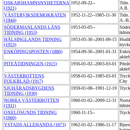
OSKARSHAMNSNYHETERNA
1952-09-22--
Tidn.
(1921)
A.B.
VÄSTERVIKSDEMOKRATEN
1952-11-22--1985-11-30
Tidn.
(1944)
A.-B
SÖDERMANLANDS LÄNS
1953-05-05--
Söder
TIDNING (1953)
tidni
HÄLSINGLANDS TIDNING
1953-05-30--2001-09-15
Hudik
(1953)
tryck
ENKÖPINGSPOSTEN (1880)
1954-09-30--2001-01-31
Enköp
aktie
PITEÅTIDNINGEN (1915)
1956-01-02--2003-03-01
Piteå
aktie
VÄSTERBOTTENS
1958-01-02--1985-03-01
Tryck
FOLKBLAD (1917)
City
SJUHÄRADSBYGDENS
1959-01-08--1991-12-19
Tryck
TIDNING (1930)
NORRA VÄSTERBOTTEN
1960-01-02--2009-12-31
Norra
(1911)
tidni
OXELÖSUNDS TIDNING
1960-11-15--
Tryck
(1960)
YSTADS ALLEHANDA (1873)
1962-01-02--1986-11-17
Bjur
boktr