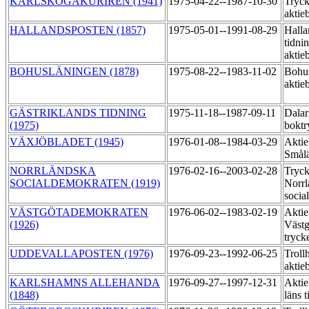
KARLSKOGAKURIREN (1941)
1975-04-22--1987-10-30
Tryck
aktie
HALLANDSPOSTEN (1857)
1975-05-01--1991-08-29
Halla
tidni
aktie
BOHUSLÄNINGEN (1878)
1975-08-22--1983-11-02
Bohu
aktie
GÄSTRIKLANDS TIDNING
1975-11-18--1987-09-11
Dalar
(1975)
boktr
VÄXJÖBLADET (1945)
1976-01-08--1984-03-29
Aktie
Smål
NORRLÄNDSKA
1976-02-16--2003-02-28
Tryck
SOCIALDEMOKRATEN (1919)
Norrl
socia
VÄSTGÖTADEMOKRATEN
1976-06-02--1983-02-19
Aktie
(1926)
Västg
tryck
UDDEVALLAPOSTEN (1976)
1976-09-23--1992-06-25
Trollh
aktie
KARLSHAMNS ALLEHANDA
1976-09-27--1997-12-31
Aktie
(1848)
läns 