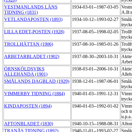
VESTMANLANDS LÄNS
1934-03-01--1987-03-05
Vestm
TIDNING (1831)
A.B:s
VETLANDAPOSTEN (1893)
1934-10-12--1993-02-27
Småla
tryck
LILLA EDET-POSTEN (1928)
1937-08-05--1998-02-05
Troll
tryck
TROLLHÄTTAN (1906)
1937-08-10--1985-01-26
Troll
tryck
ARBETARBLADET (1902)
1937-08-30--2003-10-31
Aktie
Arbet
ÖRNSKÖLDSVIKS
1938-03-01--2006-10-31
Aktie
ALLEHANDA (1901)
Alleh
SMÅLANDS DAGBLAD (1929)
1938-12-01--1987-06-01
Småla
tryck
VIMMERBY TIDNING (1884)
1940-01-03--1991-12-31
Vimme
tryck
KINDAPOSTEN (1894)
1940-01-03--1992-01-02
Vimme
och t
u.p.a
AFTONBLADET (1830)
1940-10-15--1988-08-31
Afton
TRANÅS TIDNING (1892)
1940-11-01--1993-02-27
Småla