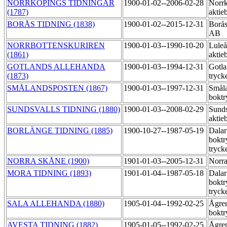
NORRKÖPINGS TIDNINGAR
1900-01-02--2006-02-28
Norrk
(1787)
aktie
BORÅS TIDNING (1838)
1900-01-02--2015-12-31
Borås
AB
NORRBOTTENSKURIREN
1900-01-03--1990-10-20
Luleå
(1861)
aktie
GOTLANDS ALLEHANDA
1900-01-03--1994-12-31
Gotla
(1873)
tryck
SMÅLANDSPOSTEN (1867)
1900-01-03--1997-12-31
Småla
boktr
SUNDSVALLS TIDNING (1880)
1900-01-03--2008-02-29
Sunds
aktie
BORLÄNGE TIDNING (1885)
1900-10-27--1987-05-19
Dalar
boktr
tryck
NORRA SKÅNE (1900)
1901-01-03--2005-12-31
Norra
MORA TIDNING (1893)
1901-01-04--1987-05-18
Dalar
boktr
tryck
SALA ALLEHANDA (1880)
1905-01-04--1992-02-25
Ågre
boktr
AVESTA TIDNING (1882)
1905-01-05--1992-02-25
Ågre