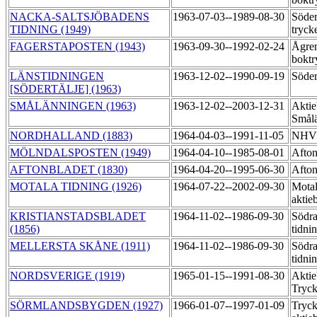
NACKA-SALTSJÖBADENS
1963-07-03--1989-08-30
Söder
TIDNING (1949)
tryck
FAGERSTAPOSTEN (1943)
1963-09-30--1992-02-24
Ågre
boktr
LÄNSTIDNINGEN
1963-12-02--1990-09-19
Söder
[SÖDERTÄLJE] (1963)
SMÅLÄNNINGEN (1963)
1963-12-02--2003-12-31
Aktie
Smålä
NORDHALLAND (1883)
1964-04-03--1991-11-05
NHV:
MÖLNDALSPOSTEN (1949)
1964-04-10--1985-08-01
Afton
AFTONBLADET (1830)
1964-04-20--1995-06-30
Afton
MOTALA TIDNING (1926)
1964-07-22--2002-09-30
Motal
aktie
KRISTIANSTADSBLADET
1964-11-02--1986-09-30
Södra
(1856)
tidni
MELLERSTA SKÅNE (1911)
1964-11-02--1986-09-30
Södra
tidni
NORDSVERIGE (1919)
1965-01-15--1991-08-30
Aktie
Tryck
SÖRMLANDSBYGDEN (1927)
1966-01-07--1997-01-09
Tryck