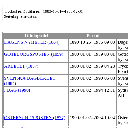
Tryckeri på för titlar på 1983-01-01- -1983-12-31
Sortering: Startdatum
Tidningstitel
Period
DAGENS NYHETER (1864)
1890-10-25--1986-09-03
Dagen
tryck
GÖTEBORGSPOSTEN (1859)
1900-01-01--1989-03-01
Göteb
tryck
ARBETET (1887)
1900-01-02--1989-04-23
Tryck
Fram
SVENSKA DAGBLADET
1900-01-02--1990-06-08
Svens
(1884)
tryck
I DAG (1990)
1900-01-02--1994-12-31
Sydsv
AB
ÖSTERSUNDSPOSTEN (1877)
1900-01-02--2004-10-04
Öster
tryck