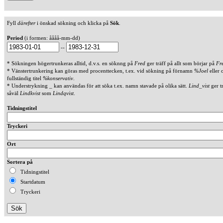
Fyll
därefter
i önskad sökning och klicka på
Sök
.
Period
(i formen: åååå-mm-dd)
--
* Sökningen högertrunkeras alltid, d.v.s. en söknng på
Fred
ger träff på allt som börjar på
Fr
* Vänstertrunkering kan göras med procenttecken, t.ex. vid sökning på förnamn
%Joel
eller 
fullständig titel
%konservativ
.
* Understrykning _ kan användas för att söka t.ex. namn stavade på olika sätt.
Lind_vist
ger t
såväl
Lindkvist
som
Lindqvist
.
Tidningstitel
Tryckeri
Ort
Sortera på
Tidningstitel
Startdatum
Tryckeri