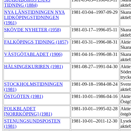
TIDNING (1884)
aktie
NYA LÄNSTIDNINGEN NYA
1981-03-04--1997-09-29
Skara
LIDKÖPINGSTIDNINGEN
aktie
(1961)
SKÖVDE NYHETER (1958)
1981-03-17--1996-05-11
Skara
aktie
FALKÖPINGS TIDNING (1857)
1981-03-31--1996-08-31
Aktie
Skara
VÄSTGÖTABLADET (1906)
1981-04-16--1996-08-31
Skara
aktie
HÄLSINGEKURIREN (1981)
1981-08-27--1991-04-30
Aktie
Söder
tryck
STOCKHOLMSTIDNINGEN
1981-09-18--1984-08-24
Svens
(1981)
aktie
ÖSTGÖTEN (1981)
1981-10-01--1986-04-16
Aktie
Östg
FOLKBLADET
1981-10-01--1995-02-28
Aktie
[NORRKÖPING] (1981)
östgö
STENUNGSUNDSPOSTEN
1981-10-01--2011-12-30
Lysek
(1981)
aktie