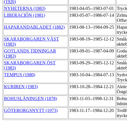
(1926)
NYHETERNA (1983)
1983-04-05--1983-07-01
Tryck
LIBERACIÓN (1981)
1983-05-07--1986-07-14
Zelma
Offse
HAPARANDABLADET (1882)
1983-08-13--1984-09-25
Hapar
tryck
SKARABORGAREN VÄST
1983-08-19--1985-12-12
Småla
(1983)
aktie
GOTLANDS TIDNINGAR
1983-09-01--1987-04-09
Gotla
(1983)
aktie
SKARABORGAREN ÖST
1983-09-29--1985-12-12
Småla
(1983)
aktie
TEMPUS (1980)
1983-10-04--1984-07-13
Sydsv
Tryc
KURIREN (1983)
1983-10-28--1984-12-21
Aktie
Östg
BOHUSLÄNINGEN (1878)
1983-11-03--1998-12-31
Bohu
tidni
GÖTEBORGSNYTT (1973)
1983-11-17--1984-12-20
Troll
tryck