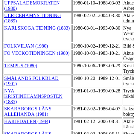
UPPSALADEMOKRATEN
1980-01-10--1988-03-03
Aktie
(1980)
Arbet
ULRICEHAMNS TIDNING
1980-02-02--2004-03-30
Aktie
(1869)
tidni
KARLSKOGA TIDNING (1883)
1980-03-01--1993-09-30
Nya
Werml
tryck
FOLKVILJAN (1980)
1980-10-02--1989-12-21
Bild 
FÖ VECKOTIDNINGEN (1980)
1980-10-03--1983-10-21
Aktie
Östg
TEMPUS (1980)
1980-10-06--1983-09-29
Krist
Tryck
SMÅLANDS FOLKBLAD
1980-10-20--1989-12-01
Småla
(1901)
tryck
NYA
1981-01-03--1990-09-28
Tryck
KRISTINEHAMNSPOSTEN
folkb
(1885)
SKARABORGS LÄNS
1981-02-02--1986-04-07
Isaks
ALLEHANDA (1981)
boktr
HÄRJEDALEN (1944)
1981-02-12--2006-08-31
Aktie
Länst
SKARABORGS LÄNS
1981-03-03--1996-05-11
Skara