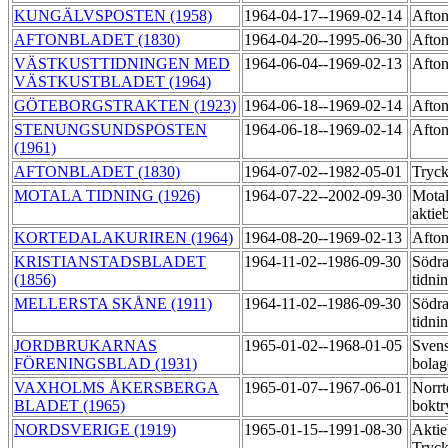
KUNGÄLVSPOSTEN (1958)
1964-04-17--1969-02-14
Afton
AFTONBLADET (1830)
1964-04-20--1995-06-30
Afton
VÄSTKUSTTIDNINGEN MED
1964-06-04--1969-02-13
Afton
VÄSTKUSTBLADET (1964)
GÖTEBORGSTRAKTEN (1923)
1964-06-18--1969-02-14
Afton
STENUNGSUNDSPOSTEN
1964-06-18--1969-02-14
Afton
(1961)
AFTONBLADET (1830)
1964-07-02--1982-05-01
Tryck
MOTALA TIDNING (1926)
1964-07-22--2002-09-30
Motal
aktie
KORTEDALAKURIREN (1964)
1964-08-20--1969-02-13
Afton
KRISTIANSTADSBLADET
1964-11-02--1986-09-30
Södra
(1856)
tidni
MELLERSTA SKÅNE (1911)
1964-11-02--1986-09-30
Södra
tidni
JORDBRUKARNAS
1965-01-02--1968-01-05
Svens
FÖRENINGSBLAD (1931)
bola
VAXHOLMS ÅKERSBERGA
1965-01-07--1967-06-01
Norrt
BLADET (1965)
boktr
NORDSVERIGE (1919)
1965-01-15--1991-08-30
Aktie
Tryck