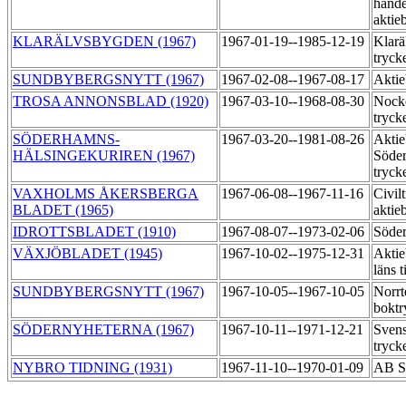
hande
aktie
KLARÄLVSBYGDEN (1967)
1967-01-19--1985-12-19
Klarä
tryck
SUNDBYBERGSNYTT (1967)
1967-02-08--1967-08-17
Aktie
TROSA ANNONSBLAD (1920)
1967-03-10--1968-08-30
Nock
tryck
SÖDERHAMNS-
1967-03-20--1981-08-26
Aktie
HÄLSINGEKURIREN (1967)
Söder
tryck
VAXHOLMS ÅKERSBERGA
1967-06-08--1967-11-16
Civil
BLADET (1965)
aktie
IDROTTSBLADET (1910)
1967-08-07--1973-02-06
Söder
VÄXJÖBLADET (1945)
1967-10-02--1975-12-31
Aktie
läns 
SUNDBYBERGSNYTT (1967)
1967-10-05--1967-10-05
Norrt
boktr
SÖDERNYHETERNA (1967)
1967-10-11--1971-12-21
Svens
tryck
NYBRO TIDNING (1931)
1967-11-10--1970-01-09
AB S