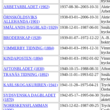
tryck
ARBETARBLADET (1902)
1937-08-30--2003-10-31
Aktie
Arbet
ÖRNSKÖLDSVIKS
1938-03-01--2006-10-31
Aktie
ALLEHANDA (1901)
tryck
SMÅLANDS DAGBLAD (1929)
1938-12-01--1987-06-01
Småla
tryck
BRODERSKAP (1928)
1939-01-07--1972-12-22
A.-B
boktr
VIMMERBY TIDNING (1884)
1940-01-03--1991-12-31
Vimme
tryck
KINDAPOSTEN (1894)
1940-01-03--1992-01-02
Vimme
tryck
AFTONBLADET (1830)
1940-10-15--1988-08-31
Afton
TRANÅS TIDNING (1892)
1940-11-01--1993-02-27
Småla
tryck
KARLSKOGAKURIREN (1941)
1941-11-28--1975-04-21
Tryck
Öreb
SYDSVENSKA DAGBLADET
1942-05-17--1995-04-30
Sydsv
(1870)
aktie
NORRSKENSFLAMMAN
1943-12-02--1987-09-25
Tryck
(1906)
Grafi