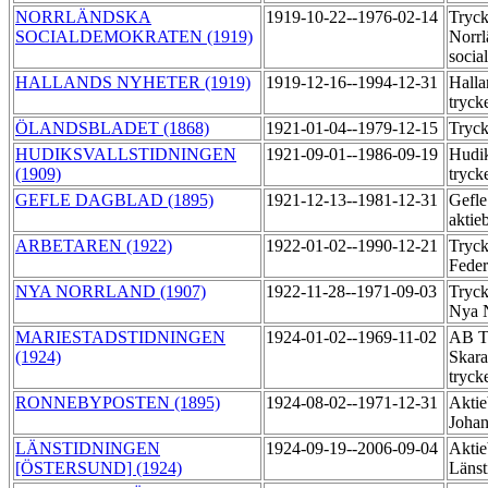
NORRLÄNDSKA
1919-10-22--1976-02-14
Tryck
SOCIALDEMOKRATEN (1919)
Norrl
socia
HALLANDS NYHETER (1919)
1919-12-16--1994-12-31
Halla
tryck
ÖLANDSBLADET (1868)
1921-01-04--1979-12-15
Tryc
HUDIKSVALLSTIDNINGEN
1921-09-01--1986-09-19
Hudik
(1909)
tryck
GEFLE DAGBLAD (1895)
1921-12-13--1981-12-31
Gefle
aktie
ARBETAREN (1922)
1922-01-02--1990-12-21
Tryck
Feder
NYA NORRLAND (1907)
1922-11-28--1971-09-03
Tryck
Nya 
MARIESTADSTIDNINGEN
1924-01-02--1969-11-02
AB Ti
(1924)
Skara
tryck
RONNEBYPOSTEN (1895)
1924-08-02--1971-12-31
Aktie
Johan
LÄNSTIDNINGEN
1924-09-19--2006-09-04
Aktie
[ÖSTERSUND] (1924)
Länst