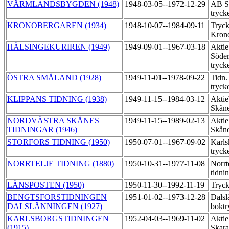
VÄRMLANDSBYGDEN (1948)
1948-03-05--1972-12-29
AB Sä
tryck
KRONOBERGAREN (1934)
1948-10-07--1984-09-11
Tryck
Kron
HÄLSINGEKURIREN (1949)
1949-09-01--1967-03-18
Aktie
Söder
tryck
ÖSTRA SMÅLAND (1928)
1949-11-01--1978-09-22
Tidn.
tryck
KLIPPANS TIDNING (1938)
1949-11-15--1984-03-12
Aktie
Skåne
NORDVÄSTRA SKÅNES
1949-11-15--1989-02-13
Aktie
TIDNINGAR (1946)
Skåne
STORFORS TIDNING (1950)
1950-07-01--1967-09-02
Karls
tryck
NORRTELJE TIDNING (1880)
1950-10-31--1977-11-08
Norrt
tidni
LÄNSPOSTEN (1950)
1950-11-30--1992-11-19
Tryck
BENGTSFORSTIDNINGEN
1951-01-02--1973-12-28
Dalsl
DALSLÄNNINGEN (1927)
boktr
KARLSBORGSTIDNINGEN
1952-04-03--1969-11-02
Aktie
(1915)
Skara