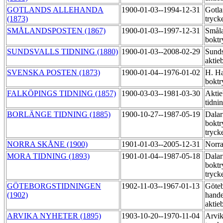
GOTLANDS ALLEHANDA
1900-01-03--1994-12-31
Gotla
(1873)
tryck
SMÅLANDSPOSTEN (1867)
1900-01-03--1997-12-31
Småla
boktr
SUNDSVALLS TIDNING (1880)
1900-01-03--2008-02-29
Sunds
aktie
SVENSKA POSTEN (1873)
1900-01-04--1976-01-02
H. Ha
boktr
FALKÖPINGS TIDNING (1857)
1900-03-03--1981-03-30
Aktie
tidni
BORLÄNGE TIDNING (1885)
1900-10-27--1987-05-19
Dalar
boktr
tryck
NORRA SKÅNE (1900)
1901-01-03--2005-12-31
Norra
MORA TIDNING (1893)
1901-01-04--1987-05-18
Dalar
boktr
tryck
GÖTEBORGSTIDNINGEN
1902-11-03--1967-01-13
Göte
(1902)
hande
aktie
ARVIKA NYHETER (1895)
1903-10-20--1970-11-04
Arvik