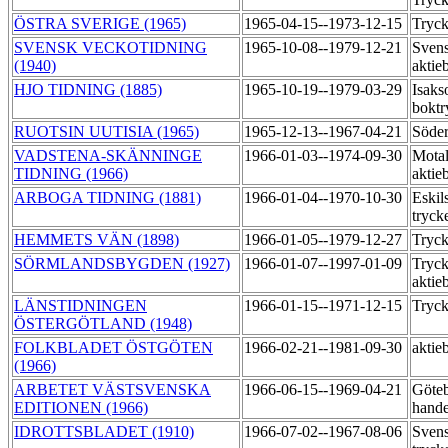
ÖSTRA SVERIGE (1965)
1965-04-15--1973-12-15
Tryck
SVENSK VECKOTIDNING
1965-10-08--1979-12-21
Svens
(1940)
aktie
HJO TIDNING (1885)
1965-10-19--1979-03-29
Isaks
boktr
RUOTSIN UUTISIA (1965)
1965-12-13--1967-04-21
Söder
VADSTENA-SKÄNNINGE
1966-01-03--1974-09-30
Motal
TIDNING (1966)
aktie
ARBOGA TIDNING (1881)
1966-01-04--1970-10-30
Eskil
tryck
HEMMETS VÄN (1898)
1966-01-05--1979-12-27
Tryck
SÖRMLANDSBYGDEN (1927)
1966-01-07--1997-01-09
Tryck
aktie
LÄNSTIDNINGEN
1966-01-15--1971-12-15
Tryck
ÖSTERGÖTLAND (1948)
FOLKBLADET ÖSTGÖTEN
1966-02-21--1981-09-30
aktie
(1966)
ARBETET VÄSTSVENSKA
1966-06-15--1969-04-21
Göte
EDITIONEN (1966)
hande
IDROTTSBLADET (1910)
1966-07-02--1967-08-06
Svens