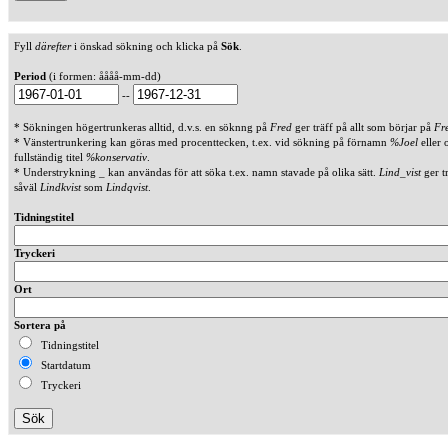
Fyll
därefter
i önskad sökning och klicka på
Sök
.
Period
(i formen: åååå-mm-dd)
--
* Sökningen högertrunkeras alltid, d.v.s. en söknng på
Fred
ger träff på allt som börjar på
Fr
* Vänstertrunkering kan göras med procenttecken, t.ex. vid sökning på förnamn
%Joel
eller 
fullständig titel
%konservativ
.
* Understrykning _ kan användas för att söka t.ex. namn stavade på olika sätt.
Lind_vist
ger t
såväl
Lindkvist
som
Lindqvist
.
Tidningstitel
Tryckeri
Ort
Sortera på
Tidningstitel
Startdatum
Tryckeri