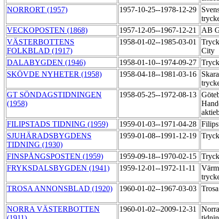
NORRORT (1957)
1957-10-25--1978-12-29
Svens
tryck
VECKOPOSTEN (1868)
1957-12-05--1967-12-21
AB G
VÄSTERBOTTENS
1958-01-02--1985-03-01
Tryck
FOLKBLAD (1917)
City
DALABYGDEN (1946)
1958-01-10--1974-09-27
Tryck
SKÖVDE NYHETER (1958)
1958-04-18--1981-03-16
Skara
tryck
GT SÖNDAGSTIDNINGEN
1958-05-25--1972-08-13
Göte
(1958)
Hande
aktie
FILIPSTADS TIDNING (1959)
1959-01-03--1971-04-28
Filip
SJUHÄRADSBYGDENS
1959-01-08--1991-12-19
Tryck
TIDNING (1930)
FINSPÅNGSPOSTEN (1959)
1959-09-18--1970-02-15
Tryck
FRYKSDALSBYGDEN (1941)
1959-12-01--1972-11-11
Värml
tryck
TROSA ANNONSBLAD (1920)
1960-01-02--1967-03-03
Trosa
NORRA VÄSTERBOTTEN
1960-01-02--2009-12-31
Norra
(1911)
tidni