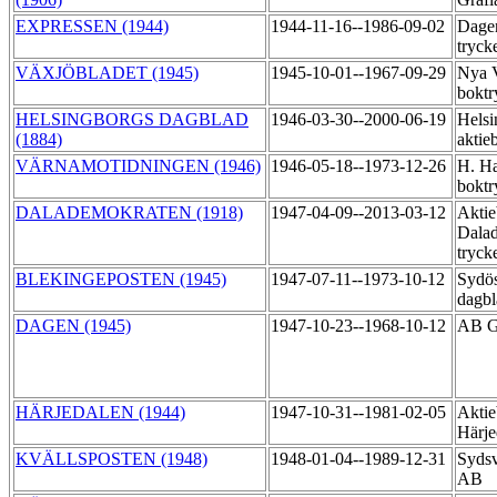
EXPRESSEN (1944)
1944-11-16--1986-09-02
Dage
tryck
VÄXJÖBLADET (1945)
1945-10-01--1967-09-29
Nya V
boktr
HELSINGBORGS DAGBLAD
1946-03-30--2000-06-19
Helsi
(1884)
aktie
VÄRNAMOTIDNINGEN (1946)
1946-05-18--1973-12-26
H. Ha
boktr
DALADEMOKRATEN (1918)
1947-04-09--2013-03-12
Aktie
Dala
tryck
BLEKINGEPOSTEN (1945)
1947-07-11--1973-10-12
Sydös
dagb
DAGEN (1945)
1947-10-23--1968-10-12
AB Go
HÄRJEDALEN (1944)
1947-10-31--1981-02-05
Aktie
Härje
KVÄLLSPOSTEN (1948)
1948-01-04--1989-12-31
Sydsv
AB