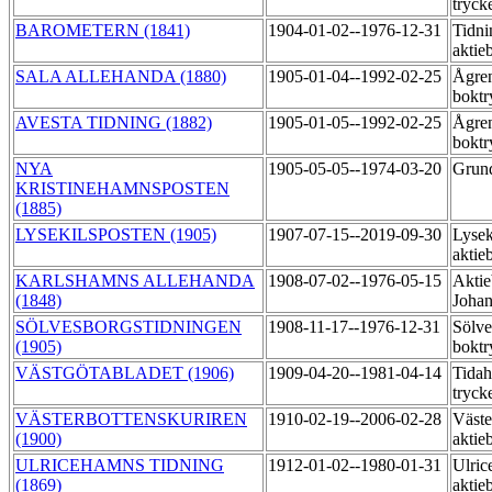
tryck
BAROMETERN (1841)
1904-01-02--1976-12-31
Tidni
aktie
SALA ALLEHANDA (1880)
1905-01-04--1992-02-25
Ågre
boktr
AVESTA TIDNING (1882)
1905-01-05--1992-02-25
Ågre
boktr
NYA
1905-05-05--1974-03-20
Grund
KRISTINEHAMNSPOSTEN
(1885)
LYSEKILSPOSTEN (1905)
1907-07-15--2019-09-30
Lysek
aktie
KARLSHAMNS ALLEHANDA
1908-07-02--1976-05-15
Aktie
(1848)
Johan
SÖLVESBORGSTIDNINGEN
1908-11-17--1976-12-31
Sölve
(1905)
boktr
VÄSTGÖTABLADET (1906)
1909-04-20--1981-04-14
Tida
tryck
VÄSTERBOTTENSKURIREN
1910-02-19--2006-02-28
Väste
(1900)
aktie
ULRICEHAMNS TIDNING
1912-01-02--1980-01-31
Ulric
(1869)
aktie