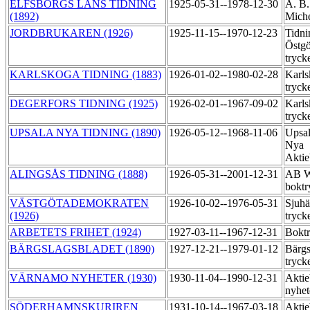
ELFSBORGS LÄNS TIDNING
1925-05-31--1978-12-30
A. B.
(1892)
Miche
JORDBRUKAREN (1926)
1925-11-15--1970-12-23
Tidni
Östgö
tryck
KARLSKOGA TIDNING (1883)
1926-01-02--1980-02-28
Karls
tryck
DEGERFORS TIDNING (1925)
1926-02-01--1967-09-02
Karls
tryck
UPSALA NYA TIDNING (1890)
1926-05-12--1968-11-06
Upsal
Nya
Aktie
ALINGSÅS TIDNING (1888)
1926-05-31--2001-12-31
AB Wi
boktr
VÄSTGÖTADEMOKRATEN
1926-10-02--1976-05-31
Sjuhä
(1926)
tryck
ARBETETS FRIHET (1924)
1927-03-11--1967-12-31
Boktr
BÄRGSLAGSBLADET (1890)
1927-12-21--1979-01-12
Bärgs
tryck
VÄRNAMO NYHETER (1930)
1930-11-04--1990-12-31
Aktie
nyhet
SÖDERHAMNSKURIREN
1931-10-14--1967-03-18
Aktie