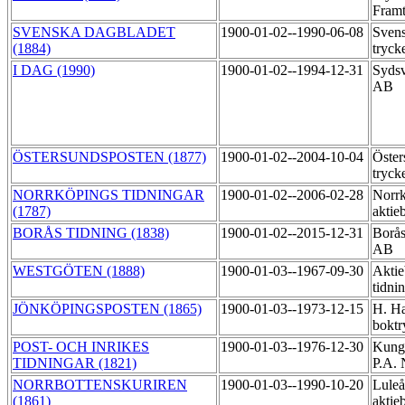
Fram
SVENSKA DAGBLADET
1900-01-02--1990-06-08
Svens
(1884)
tryck
I DAG (1990)
1900-01-02--1994-12-31
Sydsv
AB
ÖSTERSUNDSPOSTEN (1877)
1900-01-02--2004-10-04
Öster
tryck
NORRKÖPINGS TIDNINGAR
1900-01-02--2006-02-28
Norrk
(1787)
aktie
BORÅS TIDNING (1838)
1900-01-02--2015-12-31
Borås
AB
WESTGÖTEN (1888)
1900-01-03--1967-09-30
Aktie
tidni
JÖNKÖPINGSPOSTEN (1865)
1900-01-03--1973-12-15
H. Ha
boktr
POST- OCH INRIKES
1900-01-03--1976-12-30
Kungl
TIDNINGAR (1821)
P.A. 
NORRBOTTENSKURIREN
1900-01-03--1990-10-20
Luleå
(1861)
aktie