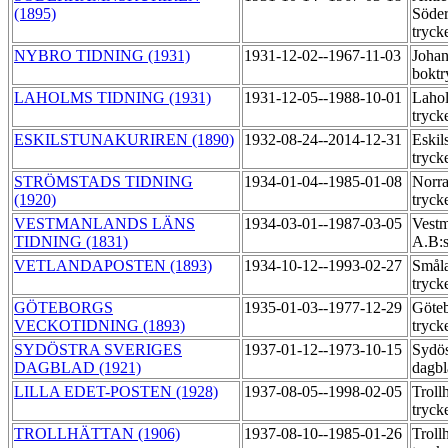
(1895)
Söder
tryck
NYBRO TIDNING (1931)
1931-12-02--1967-11-03
Joha
boktr
LAHOLMS TIDNING (1931)
1931-12-05--1988-10-01
Lahol
tryck
ESKILSTUNAKURIREN (1890)
1932-08-24--2014-12-31
Eskil
tryck
STRÖMSTADS TIDNING
1934-01-04--1985-01-08
Norra
(1920)
tryck
VESTMANLANDS LÄNS
1934-03-01--1987-03-05
Vestm
TIDNING (1831)
A.B:s
VETLANDAPOSTEN (1893)
1934-10-12--1993-02-27
Småla
tryck
GÖTEBORGS
1935-01-03--1977-12-29
Göteb
VECKOTIDNING (1893)
tryck
SYDÖSTRA SVERIGES
1937-01-12--1973-10-15
Sydös
DAGBLAD (1921)
dagbl
LILLA EDET-POSTEN (1928)
1937-08-05--1998-02-05
Troll
tryck
TROLLHÄTTAN (1906)
1937-08-10--1985-01-26
Troll