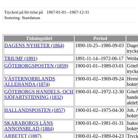
Tryckeri på för titlar på 1967-01-01- -1967-12-31
Sortering: Startdatum
Tidningstitel
Period
DAGENS NYHETER (1864)
1890-10-25--1986-09-03
Dagen
tryck
TRIUMF (1891)
1891-11-14--1972-06-17
Weila
GÖTEBORGSPOSTEN (1859)
1900-01-01--1989-03-01
Göteb
tryck
VÄSTERNORRLANDS
1900-01-02--1969-09-24
Hern
ALLEHANDA (1874)
boktr
GÖTEBORGS HANDELS- OCH
1900-01-02--1972-12-30
Göte
SJÖFARTSTIDNING (1832)
hande
aktie
HALLANDSPOSTEN (1857)
1900-01-02--1975-04-30
Joh. 
boktr
SKARABORGS LÄNS
1900-01-02--1981-01-31
Isaks
ANNONSBLAD (1884)
boktr
ARBETET (1887)
1900-01-02--1989-04-23
Tryck