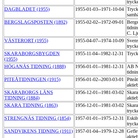
tryck
DAGBLADET (1955)
1955-01-03--1971-10-04
Tryck
samhä
BERGSLAGSPOSTEN (1892)
1955-02-02--1972-09-01
Bergs
tidni
C. Lj
VÄSTERORT (1955)
1955-04-07--1974-10-09
Svens
tryck
SKARABORGSBYGDEN
1955-11-04--1982-12-31
Tryck
(1955)
HÖGANÄS TIDNING (1888)
1956-01-01--1981-12-31
AB N
tidni
PITEÅTIDNINGEN (1915)
1956-01-02--2003-03-01
Piteå
aktie
SKARABORGS LÄNS
1956-12-01--1981-03-02
Skara
TIDNING (1884)
aktie
SKARA TIDNING (1863)
1956-12-01--1981-03-02
Skara
tryck
STRENGNÄS TIDNING (1854)
1957-01-01--1975-12-31
Eskil
tryck
SANDVIKENS TIDNING (1911)
1957-01-04--1979-12-28
Gefle
aktie