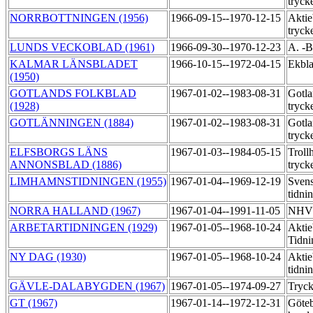
tryck
NORRBOTTNINGEN (1956)
1966-09-15--1970-12-15
Aktie
tryck
LUNDS VECKOBLAD (1961)
1966-09-30--1970-12-23
A. -B
KALMAR LÄNSBLADET
1966-10-15--1972-04-15
Ekbl
(1950)
GOTLANDS FOLKBLAD
1967-01-02--1983-08-31
Gotla
(1928)
tryck
GOTLÄNNINGEN (1884)
1967-01-02--1983-08-31
Gotla
tryck
ELFSBORGS LÄNS
1967-01-03--1984-05-15
Troll
ANNONSBLAD (1886)
tryck
LIMHAMNSTIDNINGEN (1955)
1967-01-04--1969-12-19
Sven
tidni
NORRA HALLAND (1967)
1967-01-04--1991-11-05
NHV:
ARBETARTIDNINGEN (1929)
1967-01-05--1968-10-24
Aktie
Tidni
NY DAG (1930)
1967-01-05--1968-10-24
Aktie
tidni
GÄVLE-DALABYGDEN (1967)
1967-01-05--1974-09-27
Tryck
GT (1967)
1967-01-14--1972-12-31
Göte