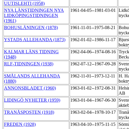
UUTISLEHTI (1958)
NYA LÄNSTIDNINGEN NYA
1961-04-05--1981-03-01
Lidkö
LIDKÖPINGSTIDNINGEN
tryck
(1961)
BOHUSLÄNINGEN (1878)
1961-11-01--1975-08-21
Bohu
tryck
YSTADS ALLEHANDA (1873)
1962-01-02--1986-11-17
Bjur
boktr
KALMAR LÄNS TIDNING
1962-04-06--1974-08-16
Tryck
(1948)
Beck
RLF-TIDNINGEN (1938)
1962-07-12--1967-09-28
Svens
tryck
SMÅLANDS ALLEHANDA
1962-11-01--1973-12-11
H. Ha
(1880)
boktr
ANNONSBLADET (1960)
1963-01-02--1972-08-31
Helsi
AB
LIDINGÖ NYHETER (1959)
1963-01-04--1967-06-30
Svens
aktie
TRANÅSPOSTEN (1918)
1963-02-04--1978-10-17
Tran
tryck
FREDEN (1928)
1963-04-10--1975-11-15
Sörml