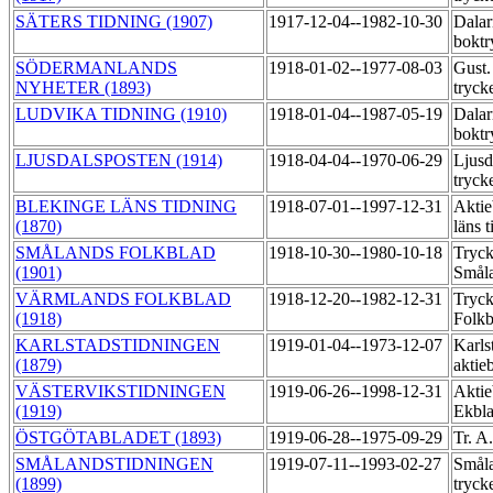
SÄTERS TIDNING (1907)
1917-12-04--1982-10-30
Dalar
boktr
SÖDERMANLANDS
1918-01-02--1977-08-03
Gust.
NYHETER (1893)
tryck
LUDVIKA TIDNING (1910)
1918-01-04--1987-05-19
Dalar
boktr
LJUSDALSPOSTEN (1914)
1918-04-04--1970-06-29
Ljusd
tryck
BLEKINGE LÄNS TIDNING
1918-07-01--1997-12-31
Aktie
(1870)
läns 
SMÅLANDS FOLKBLAD
1918-10-30--1980-10-18
Tryck
(1901)
Smål
VÄRMLANDS FOLKBLAD
1918-12-20--1982-12-31
Tryc
(1918)
Folk
KARLSTADSTIDNINGEN
1919-01-04--1973-12-07
Karls
(1879)
aktie
VÄSTERVIKSTIDNINGEN
1919-06-26--1998-12-31
Aktie
(1919)
Ekbl
ÖSTGÖTABLADET (1893)
1919-06-28--1975-09-29
Tr. A
SMÅLANDSTIDNINGEN
1919-07-11--1993-02-27
Småla
(1899)
tryck