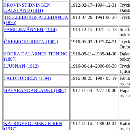
PROVINSTIDNINGEN
1912-02-17--1994-12-31
Tryck
DALSLAND (1911)
Dalsl
TRELLEBORGS ALLEHANDA
1913-07-29--1991-06-30
Tryck
(1876)
FAMILJEVÄNNEN (1914)
1913-12-15--1975-12-18
Småla
boktr
ÖREBROKURIREN (1902)
1916-05-03--1975-04-21
Tryck
Örebr
SÖDRA DALARNES TIDNING
1916-05-11--1985-04-30
Dalar
(1887)
boktr
LJUSNAN (1912)
1916-06-14--2006-06-30
Tryck
Ljus
FALUKURIREN (1894)
1916-08-25--1987-05-19
Faluk
tryck
HAPARANDABLADET (1882)
1917-11-03--1977-10-06
Hapar
tryck
KATRINEHOLMSKURIREN
1917-11-14--1988-02-01
Katri
(1917)
tryck