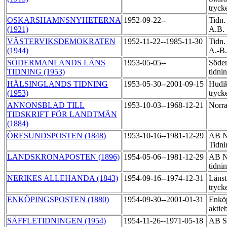
tryck
OSKARSHAMNSNYHETERNA
1952-09-22--
Tidn.
(1921)
A.B.
VÄSTERVIKSDEMOKRATEN
1952-11-22--1985-11-30
Tidn.
(1944)
A.-B
SÖDERMANLANDS LÄNS
1953-05-05--
Söder
TIDNING (1953)
tidni
HÄLSINGLANDS TIDNING
1953-05-30--2001-09-15
Hudik
(1953)
tryck
ANNONSBLAD TILL
1953-10-03--1968-12-21
Norra
TIDSKRIFT FÖR LANDTMÄN
(1884)
ÖRESUNDSPOSTEN (1848)
1953-10-16--1981-12-29
AB N
Tidni
LANDSKRONAPOSTEN (1896)
1954-05-06--1981-12-29
AB No
tidni
NERIKES ALLEHANDA (1843)
1954-09-16--1974-12-31
Länst
tryck
ENKÖPINGSPOSTEN (1880)
1954-09-30--2001-01-31
Enköp
aktie
SÄFFLETIDNINGEN (1954)
1954-11-26--1971-05-18
AB Sä