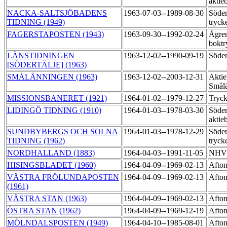
aktie
NACKA-SALTSJÖBADENS
1963-07-03--1989-08-30
Söder
TIDNING (1949)
tryck
FAGERSTAPOSTEN (1943)
1963-09-30--1992-02-24
Ågre
boktr
LÄNSTIDNINGEN
1963-12-02--1990-09-19
Söder
[SÖDERTÄLJE] (1963)
SMÅLÄNNINGEN (1963)
1963-12-02--2003-12-31
Aktie
Smålä
MISSIONSBANERET (1921)
1964-01-02--1979-12-27
Tryck
LIDINGÖ TIDNING (1910)
1964-01-03--1978-03-30
Söder
aktie
SUNDBYBERGS OCH SOLNA
1964-01-03--1978-12-29
Söder
TIDNING (1962)
tryck
NORDHALLAND (1883)
1964-04-03--1991-11-05
NHV:
HISINGSBLADET (1960)
1964-04-09--1969-02-13
Afton
VÄSTRA FRÖLUNDAPOSTEN
1964-04-09--1969-02-13
Afton
(1961)
VÄSTRA STAN (1963)
1964-04-09--1969-02-13
Afton
ÖSTRA STAN (1962)
1964-04-09--1969-12-19
Afton
MÖLNDALSPOSTEN (1949)
1964-04-10--1985-08-01
Afton