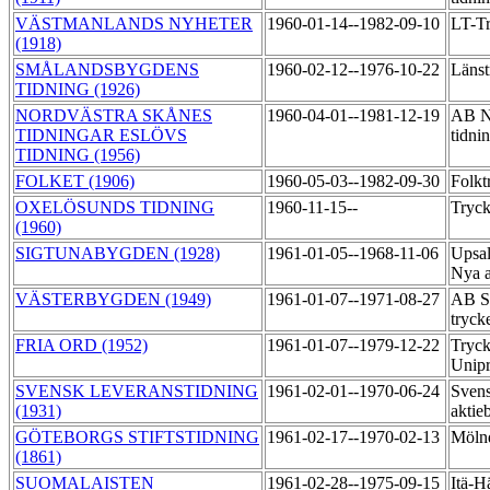
VÄSTMANLANDS NYHETER
1960-01-14--1982-09-10
LT-T
(1918)
SMÅLANDSBYGDENS
1960-02-12--1976-10-22
Länst
TIDNING (1926)
NORDVÄSTRA SKÅNES
1960-04-01--1981-12-19
AB No
TIDNINGAR ESLÖVS
tidni
TIDNING (1956)
FOLKET (1906)
1960-05-03--1982-09-30
Folkt
OXELÖSUNDS TIDNING
1960-11-15--
Tryck
(1960)
SIGTUNABYGDEN (1928)
1961-01-05--1968-11-06
Upsal
Nya a
VÄSTERBYGDEN (1949)
1961-01-07--1971-08-27
AB Sä
tryck
FRIA ORD (1952)
1961-01-07--1979-12-22
Tryck
Unipr
SVENSK LEVERANSTIDNING
1961-02-01--1970-06-24
Svens
(1931)
aktie
GÖTEBORGS STIFTSTIDNING
1961-02-17--1970-02-13
Mölnd
(1861)
SUOMALAISTEN
1961-02-28--1975-09-15
Itä-H