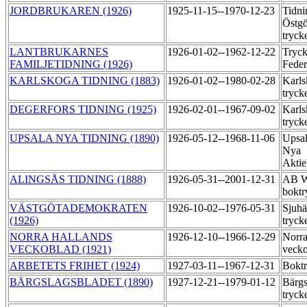
JORDBRUKAREN (1926)
1925-11-15--1970-12-23
Tidni
Östgö
tryck
LANTBRUKARNES
1926-01-02--1962-12-22
Tryck
FAMILJETIDNING (1926)
Feder
KARLSKOGA TIDNING (1883)
1926-01-02--1980-02-28
Karls
tryck
DEGERFORS TIDNING (1925)
1926-02-01--1967-09-02
Karls
tryck
UPSALA NYA TIDNING (1890)
1926-05-12--1968-11-06
Upsal
Nya
Aktie
ALINGSÅS TIDNING (1888)
1926-05-31--2001-12-31
AB Wi
boktr
VÄSTGÖTADEMOKRATEN
1926-10-02--1976-05-31
Sjuhä
(1926)
tryck
NORRA HALLANDS
1926-12-10--1966-12-29
Norra
VECKOBLAD (1921)
vecko
ARBETETS FRIHET (1924)
1927-03-11--1967-12-31
Boktr
BÄRGSLAGSBLADET (1890)
1927-12-21--1979-01-12
Bärgs
tryck