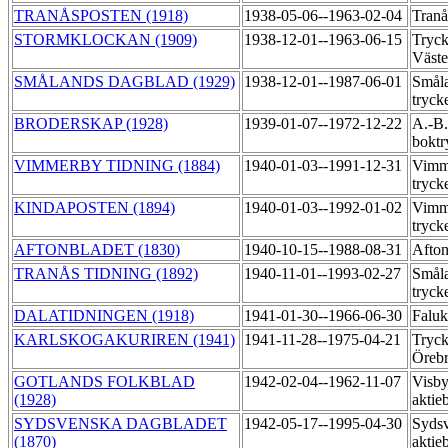
TRANÅSPOSTEN (1918)
1938-05-06--1963-02-04
Tranå
STORMKLOCKAN (1909)
1938-12-01--1963-06-15
Tryck
Väst
SMÅLANDS DAGBLAD (1929)
1938-12-01--1987-06-01
Småla
tryck
BRODERSKAP (1928)
1939-01-07--1972-12-22
A.-B
boktr
VIMMERBY TIDNING (1884)
1940-01-03--1991-12-31
Vimme
tryck
KINDAPOSTEN (1894)
1940-01-03--1992-01-02
Vimme
tryck
AFTONBLADET (1830)
1940-10-15--1988-08-31
Afton
TRANÅS TIDNING (1892)
1940-11-01--1993-02-27
Småla
tryck
DALATIDNINGEN (1918)
1941-01-30--1966-06-30
Faluk
KARLSKOGAKURIREN (1941)
1941-11-28--1975-04-21
Tryck
Öreb
GOTLANDS FOLKBLAD
1942-02-04--1962-11-07
Visby
(1928)
aktie
SYDSVENSKA DAGBLADET
1942-05-17--1995-04-30
Sydsv
(1870)
aktie