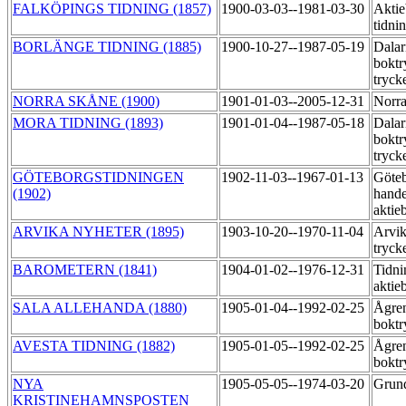
FALKÖPINGS TIDNING (1857)
1900-03-03--1981-03-30
Aktie
tidni
BORLÄNGE TIDNING (1885)
1900-10-27--1987-05-19
Dalar
boktr
tryck
NORRA SKÅNE (1900)
1901-01-03--2005-12-31
Norra
MORA TIDNING (1893)
1901-01-04--1987-05-18
Dalar
boktr
tryck
GÖTEBORGSTIDNINGEN
1902-11-03--1967-01-13
Göte
(1902)
hande
aktie
ARVIKA NYHETER (1895)
1903-10-20--1970-11-04
Arvik
tryck
BAROMETERN (1841)
1904-01-02--1976-12-31
Tidni
aktie
SALA ALLEHANDA (1880)
1905-01-04--1992-02-25
Ågre
boktr
AVESTA TIDNING (1882)
1905-01-05--1992-02-25
Ågre
boktr
NYA
1905-05-05--1974-03-20
Grund
KRISTINEHAMNSPOSTEN