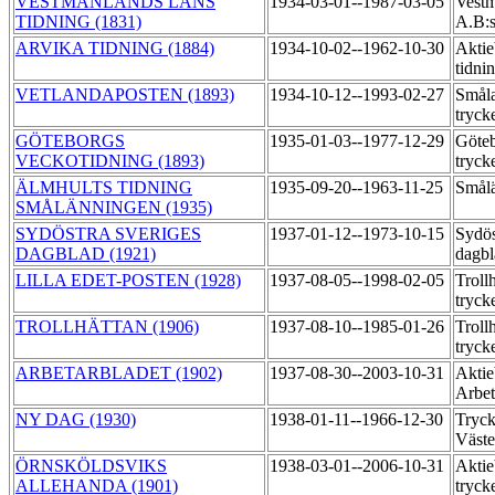
VESTMANLANDS LÄNS
1934-03-01--1987-03-05
Vestm
TIDNING (1831)
A.B:s
ARVIKA TIDNING (1884)
1934-10-02--1962-10-30
Aktie
tidni
VETLANDAPOSTEN (1893)
1934-10-12--1993-02-27
Småla
tryck
GÖTEBORGS
1935-01-03--1977-12-29
Göteb
VECKOTIDNING (1893)
tryck
ÄLMHULTS TIDNING
1935-09-20--1963-11-25
Smålä
SMÅLÄNNINGEN (1935)
SYDÖSTRA SVERIGES
1937-01-12--1973-10-15
Sydös
DAGBLAD (1921)
dagbl
LILLA EDET-POSTEN (1928)
1937-08-05--1998-02-05
Troll
tryck
TROLLHÄTTAN (1906)
1937-08-10--1985-01-26
Troll
tryck
ARBETARBLADET (1902)
1937-08-30--2003-10-31
Aktie
Arbet
NY DAG (1930)
1938-01-11--1966-12-30
Tryck
Väst
ÖRNSKÖLDSVIKS
1938-03-01--2006-10-31
Aktie
ALLEHANDA (1901)
tryck