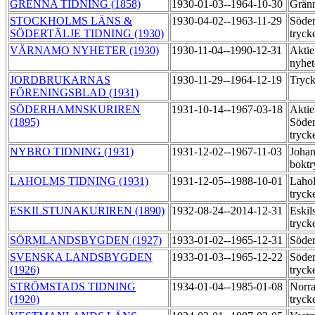
GRENNA TIDNING (1858)
1930-01-03--1964-10-30
Grän
STOCKHOLMS LÄNS &
1930-04-02--1963-11-29
Söder
SÖDERTÄLJE TIDNING (1930)
tryck
VÄRNAMO NYHETER (1930)
1930-11-04--1990-12-31
Aktie
nyhet
JORDBRUKARNAS
1930-11-29--1964-12-19
Tryck
FÖRENINGSBLAD (1931)
SÖDERHAMNSKURIREN
1931-10-14--1967-03-18
Aktie
(1895)
Söder
tryck
NYBRO TIDNING (1931)
1931-12-02--1967-11-03
Joha
boktr
LAHOLMS TIDNING (1931)
1931-12-05--1988-10-01
Lahol
tryck
ESKILSTUNAKURIREN (1890)
1932-08-24--2014-12-31
Eskil
tryck
SÖRMLANDSBYGDEN (1927)
1933-01-02--1965-12-31
Söder
SVENSKA LANDSBYGDEN
1933-01-03--1965-12-22
Söder
(1926)
tryck
STRÖMSTADS TIDNING
1934-01-04--1985-01-08
Norra
(1920)
tryck