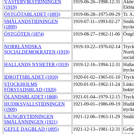
VÄSTERVIKSTIDNINGEN
1919-06-26--1998-12-31
Aktie
(1919)
Ekbl
ÖSTGÖTABLADET (1893)
1919-06-28--1975-09-29
Tr. A
SMÅLANDSTIDNINGEN
1919-07-11--1993-02-27
Småla
(1899)
tryck
ÖSTGÖTEN (1874)
1919-08-27--1962-11-06
Östgö
NORRLÄNDSKA
1919-10-22--1976-02-14
Tryck
SOCIALDEMOKRATEN (1919)
Norrl
socia
HALLANDS NYHETER (1919)
1919-12-16--1994-12-31
Halla
tryck
IDROTTSBLADET (1910)
1920-01-02--1965-01-10
Tryck
STOCKHOLMS
1920-01-03--1962-11-24
Link
FÖRSTADSBLAD (1920)
boktr
ÖLANDSBLADET (1868)
1921-01-04--1979-12-15
Tryc
HUDIKSVALLSTIDNINGEN
1921-09-01--1986-09-19
Hudik
(1909)
tryck
LJUNGBYTIDNINGEN
1921-12-06--1963-11-29
Smålä
SMÅLÄNNINGEN (1921)
GEFLE DAGBLAD (1895)
1921-12-13--1981-12-31
Gefle