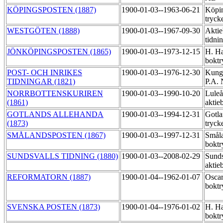
KÖPINGSPOSTEN (1887)
1900-01-03--1963-06-21
Köpin
tryck
WESTGÖTEN (1888)
1900-01-03--1967-09-30
Aktie
tidni
JÖNKÖPINGSPOSTEN (1865)
1900-01-03--1973-12-15
H. Ha
boktr
POST- OCH INRIKES
1900-01-03--1976-12-30
Kungl
TIDNINGAR (1821)
P.A. 
NORRBOTTENSKURIREN
1900-01-03--1990-10-20
Luleå
(1861)
aktie
GOTLANDS ALLEHANDA
1900-01-03--1994-12-31
Gotla
(1873)
tryck
SMÅLANDSPOSTEN (1867)
1900-01-03--1997-12-31
Småla
boktr
SUNDSVALLS TIDNING (1880)
1900-01-03--2008-02-29
Sunds
aktie
REFORMATORN (1887)
1900-01-04--1962-01-07
Oscar
boktr
SVENSKA POSTEN (1873)
1900-01-04--1976-01-02
H. Ha
boktr