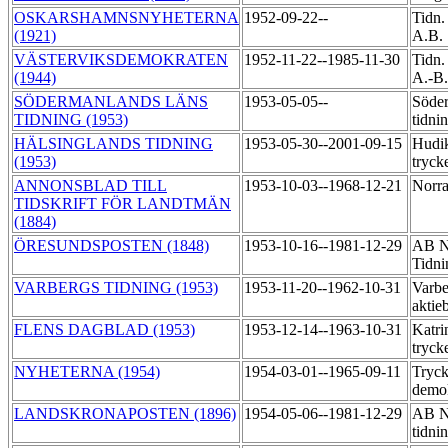
OSKARSHAMNSNYHETERNA
1952-09-22--
Tidn.
(1921)
A.B.
VÄSTERVIKSDEMOKRATEN
1952-11-22--1985-11-30
Tidn.
(1944)
A.-B
SÖDERMANLANDS LÄNS
1953-05-05--
Söder
TIDNING (1953)
tidni
HÄLSINGLANDS TIDNING
1953-05-30--2001-09-15
Hudik
(1953)
tryck
ANNONSBLAD TILL
1953-10-03--1968-12-21
Norra
TIDSKRIFT FÖR LANDTMÄN
(1884)
ÖRESUNDSPOSTEN (1848)
1953-10-16--1981-12-29
AB N
Tidni
VARBERGS TIDNING (1953)
1953-11-20--1962-10-31
Varbe
aktie
FLENS DAGBLAD (1953)
1953-12-14--1963-10-31
Katri
tryck
NYHETERNA (1954)
1954-03-01--1965-09-11
Tryck
demo
LANDSKRONAPOSTEN (1896)
1954-05-06--1981-12-29
AB No
tidni