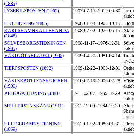
(1885)
LYSEKILSPOSTEN (1905)
1907-07-15--2019-09-30
Lysek
aktie
HJO TIDNING (1885)
1908-01-03--1965-10-15
Hjo t
KARLSHAMNS ALLEHANDA
1908-07-02--1976-05-15
Aktie
(1848)
Johan
SÖLVESBORGSTIDNINGEN
1908-11-17--1976-12-31
Sölve
(1905)
boktr
VÄSTGÖTABLADET (1906)
1909-04-20--1981-04-14
Tida
tryck
TIERPSPOSTEN (1892)
1909-12-22--1963-12-31
Östh
tidni
VÄSTERBOTTENSKURIREN
1910-02-19--2006-02-28
Väste
(1900)
aktie
ARBOGA TIDNING (1881)
1911-02-07--1965-10-29
Arbo
boktr
MELLERSTA SKÅNE (1911)
1911-12-09--1964-10-30
Aktie
Skåne
tryck
ULRICEHAMNS TIDNING
1912-01-02--1980-01-31
Ulric
(1869)
aktie