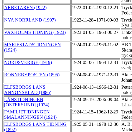
aktie
ARBETAREN (1922)
1922-01-02--1990-12-21
Tryck
Feder
NYA NORRLAND (1907)
1922-11-28--1971-09-03
Tryck
Nya 
VAXHOLMS TIDNING (1923)
1923-01-05--1963-06-27
Link
boktr
MARIESTADSTIDNINGEN
1924-01-02--1969-11-02
AB Ti
(1924)
Skara
tryck
NORDSVERIGE (1919)
1924-05-06--1964-12-31
Tryck
sveri
RONNEBYPOSTEN (1895)
1924-08-02--1971-12-31
Aktie
Johan
ELFSBORGS LÄNS
1924-08-13--1966-12-31
Pette
ANNONSBLAD (1886)
boktr
LÄNSTIDNINGEN
1924-09-19--2006-09-04
Aktie
[ÖSTERSUND] (1924)
Länst
FAMILJETIDNINGEN
1924-11-15--1962-12-29
Tryck
SMÅLÄNNINGEN (1924)
Feder
ELFSBORGS LÄNS TIDNING
1925-05-31--1978-12-30
A. B.
(1892)
Miche