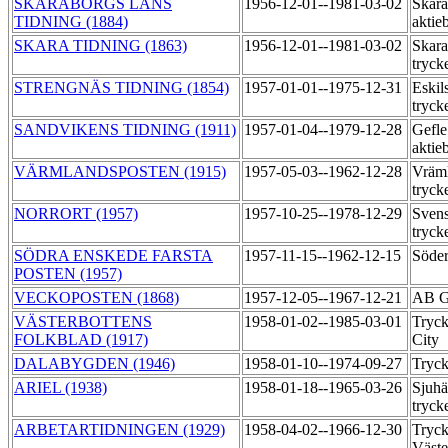
SKARABORGS LÄNS
1956-12-01--1981-03-02
Skara
TIDNING (1884)
aktie
SKARA TIDNING (1863)
1956-12-01--1981-03-02
Skara
tryck
STRENGNÄS TIDNING (1854)
1957-01-01--1975-12-31
Eskil
tryck
SANDVIKENS TIDNING (1911)
1957-01-04--1979-12-28
Gefle
aktie
VÄRMLANDSPOSTEN (1915)
1957-05-03--1962-12-28
Vräml
tryck
NORRORT (1957)
1957-10-25--1978-12-29
Svens
tryck
SÖDRA ENSKEDE FARSTA
1957-11-15--1962-12-15
Söde
POSTEN (1957)
VECKOPOSTEN (1868)
1957-12-05--1967-12-21
AB G
VÄSTERBOTTENS
1958-01-02--1985-03-01
Tryck
FOLKBLAD (1917)
City
DALABYGDEN (1946)
1958-01-10--1974-09-27
Tryck
ARIEL (1938)
1958-01-18--1965-03-26
Sjuhä
tryck
ARBETARTIDNINGEN (1929)
1958-04-02--1966-12-30
Tryck
Väst