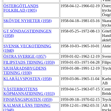
ÖSTERGÖTLANDS
1958-04-12--1966-02-19
Öster
FOLKBLAD (1905)
tryck
Östgö
SKÖVDE NYHETER (1958)
1958-04-18--1981-03-16
Skara
tryck
GT SÖNDAGSTIDNINGEN
1958-05-25--1972-08-13
Göte
(1958)
Hande
aktie
SVENSK VECKOTIDNING
1958-10-03--1965-10-01
Aktie
(1940)
ÖSTRA SVERIGE (1957)
1959-01-02--1962-12-19
Svens
FILIPSTADS TIDNING (1959)
1959-01-03--1971-04-28
Filip
SJUHÄRADSBYGDENS
1959-01-08--1991-12-19
Tryck
TIDNING (1930)
KLARÄLVSPOSTEN (1958)
1959-03-06--1965-11-04
Karls
AB
VÄSTERBOTTENS
1959-04-15--1963-07-15
Centr
KÖPMANNATIDNING (1933)
Bröd
FINSPÅNGSPOSTEN (1959)
1959-09-18--1970-02-15
Tryck
KALMAR LÄNS TIDNING
1959-12-01--1962-03-31
AB Sk
(1948)
tryck