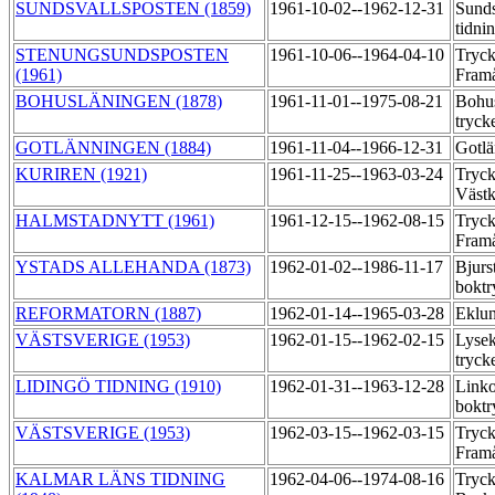
SUNDSVALLSPOSTEN (1859)
1961-10-02--1962-12-31
Sunds
tidni
STENUNGSUNDSPOSTEN
1961-10-06--1964-04-10
Tryck
(1961)
Fram
BOHUSLÄNINGEN (1878)
1961-11-01--1975-08-21
Bohu
tryck
GOTLÄNNINGEN (1884)
1961-11-04--1966-12-31
Gotlä
KURIREN (1921)
1961-11-25--1963-03-24
Tryck
Väst
HALMSTADNYTT (1961)
1961-12-15--1962-08-15
Tryck
Fram
YSTADS ALLEHANDA (1873)
1962-01-02--1986-11-17
Bjur
boktr
REFORMATORN (1887)
1962-01-14--1965-03-28
Eklu
VÄSTSVERIGE (1953)
1962-01-15--1962-02-15
Lysek
tryck
LIDINGÖ TIDNING (1910)
1962-01-31--1963-12-28
Link
boktr
VÄSTSVERIGE (1953)
1962-03-15--1962-03-15
Tryck
Fram
KALMAR LÄNS TIDNING
1962-04-06--1974-08-16
Tryck