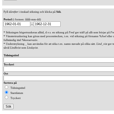
Fyll
därefter
i önskad sökning och klicka på
Sök
.
Period
(i formen: åååå-mm-dd)
--
* Sökningen högertrunkeras alltid, d.v.s. en söknng på
Fred
ger träff på allt som börjar på
Fr
* Vänstertrunkering kan göras med procenttecken, t.ex. vid sökning på förnamn
%Joel
eller 
fullständig titel
%konservativ
.
* Understrykning _ kan användas för att söka t.ex. namn stavade på olika sätt.
Lind_vist
ger t
såväl
Lindkvist
som
Lindqvist
.
Tidningstitel
Tryckeri
Ort
Sortera på
Tidningstitel
Startdatum
Tryckeri