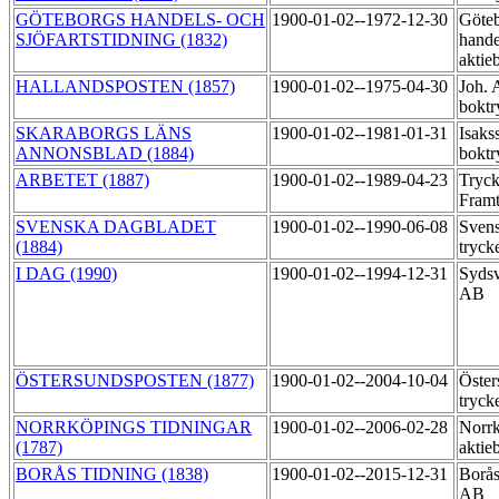
GÖTEBORGS HANDELS- OCH
1900-01-02--1972-12-30
Göte
SJÖFARTSTIDNING (1832)
hande
aktie
HALLANDSPOSTEN (1857)
1900-01-02--1975-04-30
Joh. 
boktr
SKARABORGS LÄNS
1900-01-02--1981-01-31
Isaks
ANNONSBLAD (1884)
boktr
ARBETET (1887)
1900-01-02--1989-04-23
Tryck
Fram
SVENSKA DAGBLADET
1900-01-02--1990-06-08
Svens
(1884)
tryck
I DAG (1990)
1900-01-02--1994-12-31
Sydsv
AB
ÖSTERSUNDSPOSTEN (1877)
1900-01-02--2004-10-04
Öster
tryck
NORRKÖPINGS TIDNINGAR
1900-01-02--2006-02-28
Norrk
(1787)
aktie
BORÅS TIDNING (1838)
1900-01-02--2015-12-31
Borås
AB