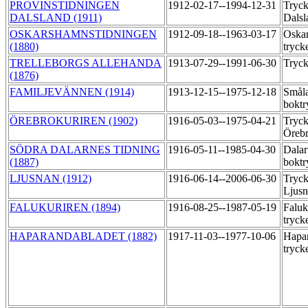
PROVINSTIDNINGEN
1912-02-17--1994-12-31
Tryck
DALSLAND (1911)
Dalsl
OSKARSHAMNSTIDNINGEN
1912-09-18--1963-03-17
Oskar
(1880)
tryck
TRELLEBORGS ALLEHANDA
1913-07-29--1991-06-30
Tryck
(1876)
FAMILJEVÄNNEN (1914)
1913-12-15--1975-12-18
Småla
boktr
ÖREBROKURIREN (1902)
1916-05-03--1975-04-21
Tryck
Örebr
SÖDRA DALARNES TIDNING
1916-05-11--1985-04-30
Dalar
(1887)
boktr
LJUSNAN (1912)
1916-06-14--2006-06-30
Tryck
Ljus
FALUKURIREN (1894)
1916-08-25--1987-05-19
Faluk
tryck
HAPARANDABLADET (1882)
1917-11-03--1977-10-06
Hapar
tryck