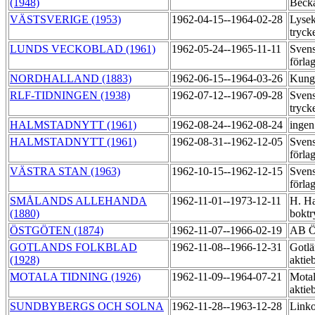
(1948)
Beck
VÄSTSVERIGE (1953)
1962-04-15--1964-02-28
Lysek
tryck
LUNDS VECKOBLAD (1961)
1962-05-24--1965-11-11
Sven
förla
NORDHALLAND (1883)
1962-06-15--1964-03-26
Kung
RLF-TIDNINGEN (1938)
1962-07-12--1967-09-28
Svens
tryck
HALMSTADNYTT (1961)
1962-08-24--1962-08-24
ingen
HALMSTADNYTT (1961)
1962-08-31--1962-12-05
Sven
förla
VÄSTRA STAN (1963)
1962-10-15--1962-12-15
Sven
förla
SMÅLANDS ALLEHANDA
1962-11-01--1973-12-11
H. Ha
(1880)
boktr
ÖSTGÖTEN (1874)
1962-11-07--1966-02-19
AB Ö
GOTLANDS FOLKBLAD
1962-11-08--1966-12-31
Gotlä
(1928)
aktie
MOTALA TIDNING (1926)
1962-11-09--1964-07-21
Motal
aktie
SUNDBYBERGS OCH SOLNA
1962-11-28--1963-12-28
Link