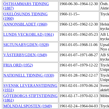
ÖSTHAMMARS TIDNING
1960-06-30--1964-12-30
Östh.
(1887)
Akti
OXELÖSUNDS TIDNING
1960-11-15--
Tryck
(1960)
ANNONSBLADET (1960)
1960-12-05--1962-12-30
Helsi
tryck
LUNDS VECKOBLAD (1961)
1961-01-05--1962-05-23
AB L
tryck
SIGTUNABYGDEN (1928)
1961-01-05--1968-11-06
Upsal
Nya a
VÄSTERBYGDEN (1949)
1961-01-07--1971-08-27
AB Sä
tryck
FRIA ORD (1952)
1961-01-07--1979-12-22
Tryck
Unipr
NATIONELL TIDNING (1930)
1961-01-28--1962-12-17
Tryck
Unipr
SVENSK LEVERANSTIDNING
1961-02-01--1970-06-24
Svens
(1931)
aktie
GÖTEBORGS STIFTSTIDNING
1961-02-17--1970-02-13
Mölnd
(1861)
MÖLNDALSPOSTEN (1949)
1961-02-24--1964-04-03
Tryck