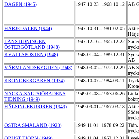
DAGEN (1945)
1947-10-23--1968-10-12
AB Go
HÄRJEDALEN (1944)
1947-10-31--1981-02-05
Aktie
Härje
LÄNSTIDNINGEN
1947-12-16--1965-12-22
Söder
ÖSTERGÖTLAND (1948)
tryck
KVÄLLSPOSTEN (1948)
1948-01-04--1989-12-31
Sydsv
AB
VÄRMLANDSBYGDEN (1948)
1948-03-05--1972-12-29
AB Sä
tryck
KRONOBERGAREN (1934)
1948-10-07--1984-09-11
Tryck
Kron
NACKA-SALTSJÖBADENS
1949-01-08--1963-06-26
Link
TIDNING (1949)
boktr
HÄLSINGEKURIREN (1949)
1949-09-01--1967-03-18
Aktie
Söder
tryck
ÖSTRA SMÅLAND (1928)
1949-11-01--1978-09-22
Tidn.
tryck
ORUST-TJÖRN (1949)
1949-11-04--1963-12-31
Lysek