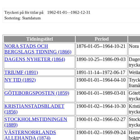
Tryckeri på för titlar på 1962-01-01- -1962-12-31
Sortering: Startdatum
Tidningstitel
Period
NORA STADS OCH
1876-01-05--1964-10-21
Nora 
BERGSLAGS TIDNING (1866)
DAGENS NYHETER (1864)
1890-10-25--1986-09-03
Dagen
tryck
TRIUMF (1891)
1891-11-14--1972-06-17
Weila
NY TID (1892)
1900-01-01--1964-04-10
Tryck
fram
GÖTEBORGSPOSTEN (1859)
1900-01-01--1989-03-01
Göteb
tryck
KRISTIANSTADSBLADET
1900-01-02--1964-10-30
Krist
(1856)
tryck
STOCKHOLMSTIDNINGEN
1900-01-02--1966-02-27
Stock
(1889)
tryck
VÄSTERNORRLANDS
1900-01-02--1969-09-24
Hern
ALLEHANDA (1874)
boktr