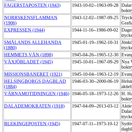
FAGERSTAPOSTEN (1943)
1943-10-02--1963-09-28
Dalar
boktr
NORRSKENSFLAMMAN
1943-12-02--1987-09-25
Tryck
(1906)
Grafi
EXPRESSEN (1944)
1944-11-16--1986-09-02
Dage
tryck
SMÅLANDS ALLEHANDA
1945-01-19--1962-10-31
Jönkö
(1880)
tryck
HEMMETS VÄN (1898)
1945-04-26--1965-12-30
Evang
VÄXJÖBLADET (1945)
1945-10-01--1967-09-29
Nya V
boktr
MISSIONSBANERET (1921)
1945-10-04--1963-12-19
Evang
HELSINGBORGS DAGBLAD
1946-03-30--2000-06-19
Helsi
(1884)
aktie
VÄRNAMOTIDNINGEN (1946)
1946-05-18--1973-12-26
H. Ha
boktr
DALADEMOKRATEN (1918)
1947-04-09--2013-03-12
Aktie
Dala
tryck
BLEKINGEPOSTEN (1945)
1947-07-11--1973-10-12
Sydös
dagb