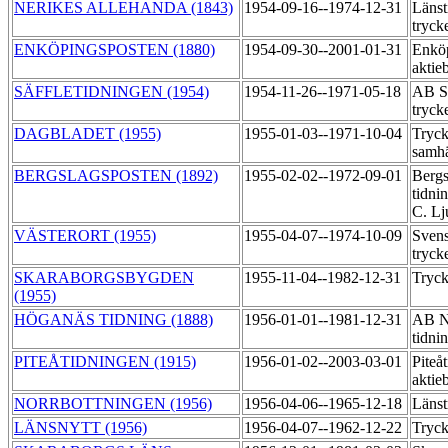
NERIKES ALLEHANDA (1843)
1954-09-16--1974-12-31
Länst
tryck
ENKÖPINGSPOSTEN (1880)
1954-09-30--2001-01-31
Enköp
aktie
SÄFFLETIDNINGEN (1954)
1954-11-26--1971-05-18
AB Sä
tryck
DAGBLADET (1955)
1955-01-03--1971-10-04
Tryck
samhä
BERGSLAGSPOSTEN (1892)
1955-02-02--1972-09-01
Bergs
tidni
C. Lj
VÄSTERORT (1955)
1955-04-07--1974-10-09
Svens
tryck
SKARABORGSBYGDEN
1955-11-04--1982-12-31
Tryck
(1955)
HÖGANÄS TIDNING (1888)
1956-01-01--1981-12-31
AB N
tidni
PITEÅTIDNINGEN (1915)
1956-01-02--2003-03-01
Piteå
aktie
NORRBOTTNINGEN (1956)
1956-04-06--1965-12-18
Länst
LÄNSNYTT (1956)
1956-04-07--1962-12-22
Tryck