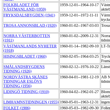
FOLKBLADET FÖR
1959-12-01--1964-10-17
Västm
VÄSTMANLAND (1959)
aktie
FRYKSDALSBYGDEN (1941)
1959-12-01--1972-11-11
Värml
tryck
TROSA ANNONSBLAD (1920)
1960-01-02--1967-03-03
Trosa
NORRA VÄSTERBOTTEN
1960-01-02--2009-12-31
Norra
(1911)
tidni
VÄSTMANLANDS NYHETER
1960-01-14--1982-09-10
LT-T
(1918)
HISINGSBLADET (1960)
1960-02-05--1964-03-25
Tryck
Fram
SMÅLANDSBYGDENS
1960-02-12--1976-10-22
Länst
TIDNING (1926)
NORDVÄSTRA SKÅNES
1960-04-01--1981-12-19
AB No
TIDNINGAR ESLÖVS
tidni
TIDNING (1956)
LIDINGÖ TIDNING (1910)
1960-04-02--1962-01-27
Bloms
aktie
LIMHAMNSTIDNINGEN (1955)
1960-05-01--1963-12-31
ingen
FOLKET (1906)
1960-05-03--1982-09-30
Folkt