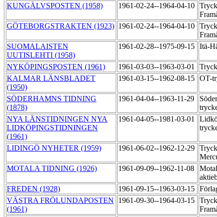
KUNGÄLVSPOSTEN (1958)
1961-02-24--1964-04-10
Tryck
Fram
GÖTEBORGSTRAKTEN (1923)
1961-02-24--1964-04-10
Tryck
Fram
SUOMALAISTEN
1961-02-28--1975-09-15
Itä-H
UUTISLEHTI (1958)
NYKÖPINGSPOSTEN (1961)
1961-03-03--1963-03-01
Tryck
KALMAR LÄNSBLADET
1961-03-15--1962-08-15
OT-tr
(1950)
SÖDERHAMNS TIDNING
1961-04-04--1963-11-29
Söder
(1878)
tryck
NYA LÄNSTIDNINGEN NYA
1961-04-05--1981-03-01
Lidkö
LIDKÖPINGSTIDNINGEN
tryck
(1961)
LIDINGÖ NYHETER (1959)
1961-06-02--1962-12-29
Tryck
Merc
MOTALA TIDNING (1926)
1961-09-09--1962-11-08
Motal
aktie
FREDEN (1928)
1961-09-15--1963-03-15
Förla
VÄSTRA FRÖLUNDAPOSTEN
1961-09-30--1964-03-15
Tryck
(1961)
Fram