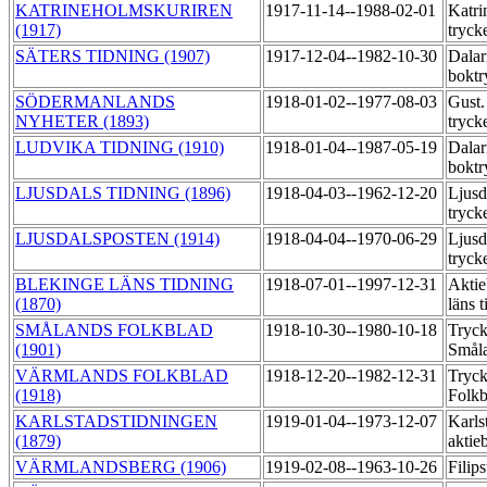
KATRINEHOLMSKURIREN
1917-11-14--1988-02-01
Katri
(1917)
tryck
SÄTERS TIDNING (1907)
1917-12-04--1982-10-30
Dalar
boktr
SÖDERMANLANDS
1918-01-02--1977-08-03
Gust.
NYHETER (1893)
tryck
LUDVIKA TIDNING (1910)
1918-01-04--1987-05-19
Dalar
boktr
LJUSDALS TIDNING (1896)
1918-04-03--1962-12-20
Ljusd
tryck
LJUSDALSPOSTEN (1914)
1918-04-04--1970-06-29
Ljusd
tryck
BLEKINGE LÄNS TIDNING
1918-07-01--1997-12-31
Aktie
(1870)
läns 
SMÅLANDS FOLKBLAD
1918-10-30--1980-10-18
Tryck
(1901)
Smål
VÄRMLANDS FOLKBLAD
1918-12-20--1982-12-31
Tryc
(1918)
Folk
KARLSTADSTIDNINGEN
1919-01-04--1973-12-07
Karls
(1879)
aktie
VÄRMLANDSBERG (1906)
1919-02-08--1963-10-26
Filip