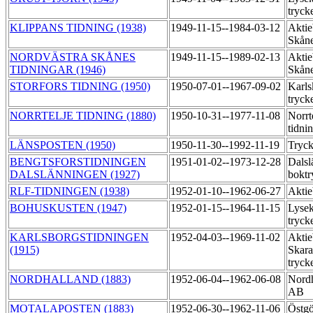
tryck
KLIPPANS TIDNING (1938)
1949-11-15--1984-03-12
Aktie
Skåne
NORDVÄSTRA SKÅNES
1949-11-15--1989-02-13
Aktie
TIDNINGAR (1946)
Skåne
STORFORS TIDNING (1950)
1950-07-01--1967-09-02
Karls
tryck
NORRTELJE TIDNING (1880)
1950-10-31--1977-11-08
Norrt
tidni
LÄNSPOSTEN (1950)
1950-11-30--1992-11-19
Tryck
BENGTSFORSTIDNINGEN
1951-01-02--1973-12-28
Dalsl
DALSLÄNNINGEN (1927)
boktr
RLF-TIDNINGEN (1938)
1952-01-10--1962-06-27
Aktie
BOHUSKUSTEN (1947)
1952-01-15--1964-11-15
Lysek
tryck
KARLSBORGSTIDNINGEN
1952-04-03--1969-11-02
Aktie
(1915)
Skara
tryck
NORDHALLAND (1883)
1952-06-04--1962-06-08
Nordh
AB
MOTALAPOSTEN (1883)
1952-06-30--1962-11-06
Östgö